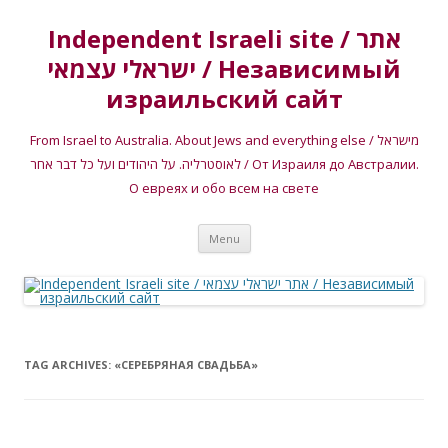
Independent Israeli site / אתר
ישראלי עצמאי / Независимый
израильский сайт
From Israel to Australia. About Jews and everything else / מישראל
לאוסטרליה. על היהודים ועל כל דבר אחר / От Израиля до Австралии.
О евреях и обо всем на свете
Skip
Menu
to
content
TAG ARCHIVES:
«СЕРЕБРЯНАЯ СВАДЬБА»