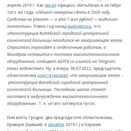
апреля 2019 г. Как
писал
официоз «Витьбичи» в октябре
того же года: «
Объект намерены сдать в
2020 году.
Средства на
ремонт
— а
это 7 млн рублей
— выделили
полностью
». Ровно год назад
выяснилось
, что
«
Реконструкция Витебской городской центральной
клинической больницы находится на завершающем этапе.
Строители переходят к отделочным работам, а
Минздрав готовится к поставке высокотехнологичного
оборудования, сообщает БЕЛТА со ссылкой на
Telegram
-
канал ведомства
». Ну, а вчера, 06.07.2022, председатель
облисполкома
констатировал
: «
На завершающем этапе
–
реконструкция Витебской городской центральной
клинической больницы. Последним шагом станет
поставка в медучреждение высокотехнологичного
оборудования».
Т. е. «этап» затянулся чуток.
Или взять Гродно: два председателя облисполкома,
Кравцов (бывший, в
декабре
2019 г.) и Караник