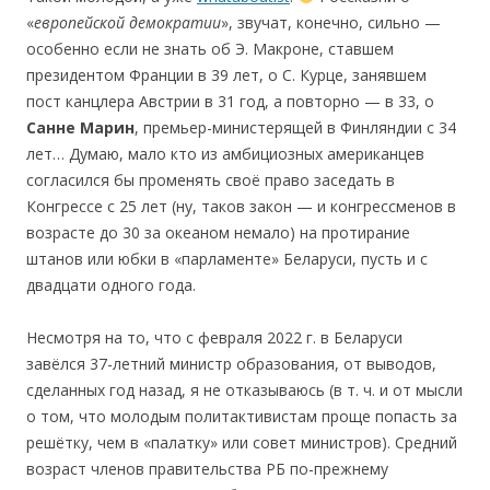
«
европейской демократии
», звучат, конечно, сильно —
особенно если не знать об Э. Макроне, ставшем
президентом Франции в 39 лет, о С. Курце, занявшем
пост канцлера Австрии в 31 год, а повторно — в 33, о
Санне Марин
, премьер-министерящей в Финляндии с 34
лет… Думаю, мало кто из амбициозных американцев
согласился бы променять своё право заседать в
Конгрессе с 25 лет (ну, таков закон — и конгрессменов в
возрасте до 30 за океаном немало) на протирание
штанов или юбки в «парламенте» Беларуси, пусть и с
двадцати одного года.
Несмотря на то, что с февраля 2022 г. в Беларуси
завёлся 37-летний министр образования, от выводов,
сделанных год назад, я не отказываюсь (в т. ч. и от мысли
о том, что молодым политактивистам проще попасть за
решётку, чем в «палатку» или совет министров). Средний
возраст членов правительства РБ по-прежнему