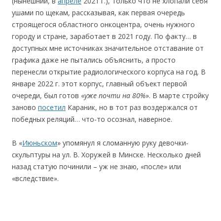
(нынешний, в
апреле
2021 г.), только что не хлопали себя
ушами по щекам, рассказывая, как первая очередь
строящегося областного онкоцентра, очень нужного
городу и стране, заработает в 2021 году. По факту… в
доступных мне источниках значительное отставание от
графика даже не пытались объяснить, а просто
перенесли открытие радиологического корпуса на год. В
январе 2022 г. этот корпус, главный объект первой
очереди, был готов «
уже почти на 80%
». В марте стройку
заново
посетил
Караник, но в тот раз воздержался от
победных реляций… что-то осознал, наверное.
В «
Июньском
» упомянул я сломанную руку девочки-
скульптуры на ул. В. Хоружей в Минске. Несколько дней
назад cтатую починили – уж не знаю, «после» или
«вследствие».