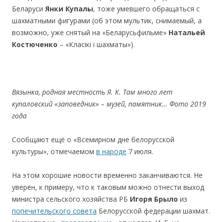
Беларуси
Янки Купалы
, тоже умевшего обращаться с
шахматными фигурами (об этом мультик, снимаемый, а
возможно, уже снятый на «Беларусьфильме»
Натальей
Костюченко
– «Класікі і шахматы»).
Вязынка, родная местность Я. К.
Там много лет
купаловский «заповедник» – музей
, памятник… Фото 2019
года
Сообщают ещё о «Всемирном дне белорусской
культуры», отмечаемом
в народе
7 июля.
На этом хорошие новости временно заканчиваются. Не
уверен, к примеру, что к таковым можно отнести выход
министра сельского хозяйства РБ
Игоря Брыло
из
попечительского совета
Белорусской федерации шахмат.