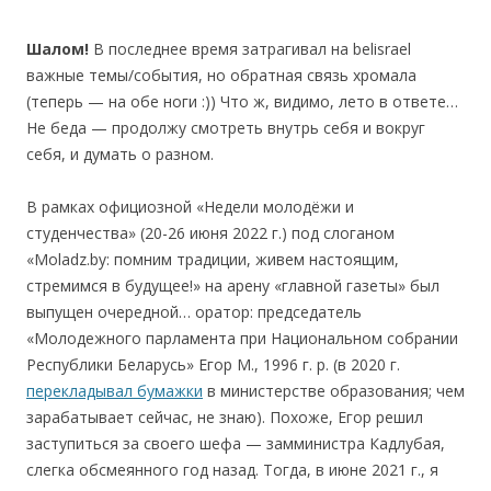
Шалом!
В последнее время затрагивал на belisrael
важные темы/события, но обратная связь хромала
(теперь — на обе ноги :)) Что ж, видимо, лето в ответе…
Не беда — продолжу смотреть внутрь себя и вокруг
себя, и думать о разном.
В рамках официозной «Недели молодёжи и
студенчества» (20-26 июня 2022 г.) под слоганом
«Moladz.by: помним традиции, живем настоящим,
стремимся в будущее!» на арену «главной газеты» был
выпущен очередной… оратор: председатель
«Молодежного парламента при Национальном собрании
Республики Беларусь» Егор М., 1996 г. р. (в 2020 г.
перекладывал бумажки
в министерстве образования; чем
зарабатывает сейчас, не знаю). Похоже, Егор решил
заступиться за своего шефа — замминистра Кадлубая,
слегка обсмеянного год назад. Тогда, в июне 2021 г., я