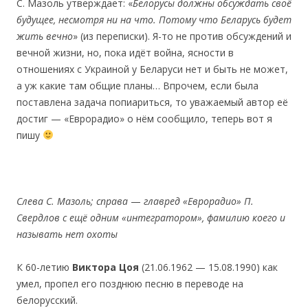
С. Мaзоль утверждает: «
Б
елорусы должны обсуждать своё
будущее, несмотря ни на что. Потому что Беларусь будет
жить вечно
» (из переписки). Я-то не против обсуждений и
вечной жизни, но, пока идёт война, ясности в
отношениях с Украиной у Беларуси нет и быть не может,
а уж какие там общие планы… Впрочем, если была
поставлена задача попиариться, то уважаемый автор её
достиг — «Еврорадио» о нём сообщило, теперь вот я
пишу
Слева С. Мазоль; справа
—
главред «Еврорадио» П.
Свердлов с ещё одним «интегратором», фамилию коего и
называть нет охоты
К 60-летию
Виктора Цоя
(21.06.1962 — 15.08.1990) как
умел, пропел его позднюю песню в переводе на
белорусский.