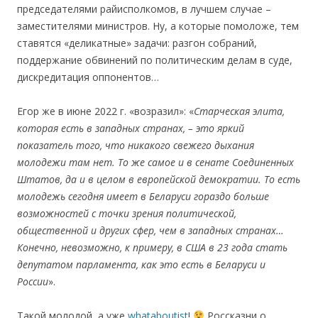
председателями райисполкомов, в лучшем случае –
заместителями министров. Ну, а которые помоложе, тем
ставятся «деликатные» задачи: разгон собраний,
поддержание обвинений по политическим делам в суде,
дискредитация оппонентов…
Егор же в июне 2022 г. «возразил»: «
Старческая элита,
которая есть в западных странах, – это яркий
показатель того, что никакого свежего дыхания
молодежи там нет. То же самое и в сенате Соединенных
Штатов, да и в целом в европейской демократии. То есть
молодежь сегодня имеет в Беларуси гораздо больше
возможностей с точки зрения политической,
общественной и других сфер, чем в западных странах…
Конечно, невозможно, к примеру, в США в 23 года стать
депутатом парламента, как это есть в Беларуси и
России
».
Такой молодой, а уже
whataboutist
!
Россказни о