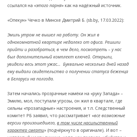
ссылался на «
этого парня
» как на надёжный источник.
«Опекун» Чечко в Минске Дмитрий Б. (sb.by, 17.03.2022):
Эмиль утром не вышел на работу. Он жил в
однокомнатной квартире недалеко от офиса. Решили
прийти и разобраться, в чем дело, посмотреть
–
у нас
был дополнительный комплект ключей. Открыли,
увидели весь этот ужас…
Буквально несколько дней назад
ему выдали свидетельство о получении статуса беженца
в Беларуси на полгода.
Затем начались прозрачные намёки на «руку Запада»
–
Эмилю, мол, поступали угрозы, он жил в квартале, где
сильны «прозападные» настроения, и т.п. Следственный
комитет РБ заявил, что рассматривает «
все возможные
версии произошедшего,
в том числе насильственный
характер смерти
» (подчёркнуто в оригинале). И вот –