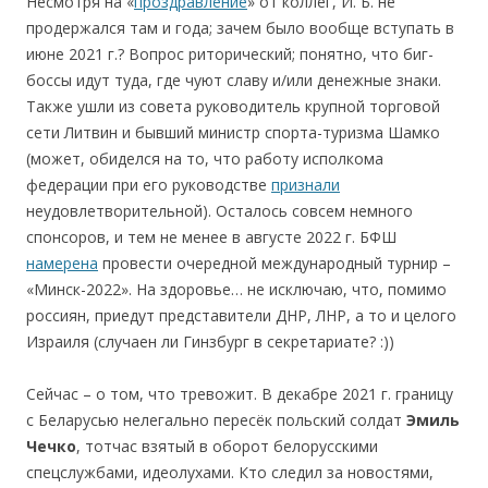
Несмотря на «
проздравление
» от коллег, И. Б. не
продержался там и года; зачем было вообще вступать в
июне 2021 г.? Вопрос риторический; понятно, что биг-
боссы идут туда, где чуют славу и/или денежные знаки.
Также ушли из совета руководитель крупной торговой
сети Литвин и бывший министр спорта-туризма Шамко
(может, обиделся на то, что работу исполкома
федерации при его руководстве
признали
неудовлетворительной). Осталось совсем немного
спонсоров, и тем не менее в августе 2022 г. БФШ
намерена
провести очередной международный турнир –
«Минск-2022». На здоровье… не исключаю, что, помимо
россиян, приедут представители ДНР, ЛНР, а то и целого
Израиля (cлучаен ли Гинзбург в секретариате? :))
Сейчас – о том, что тревожит. В декабре 2021 г. границу
с Беларусью нелегально пересёк польский солдат
Эмиль
Чечко
, тотчас взятый в оборот белорусскими
спецслужбами, идеолухами. Кто следил за новостями,