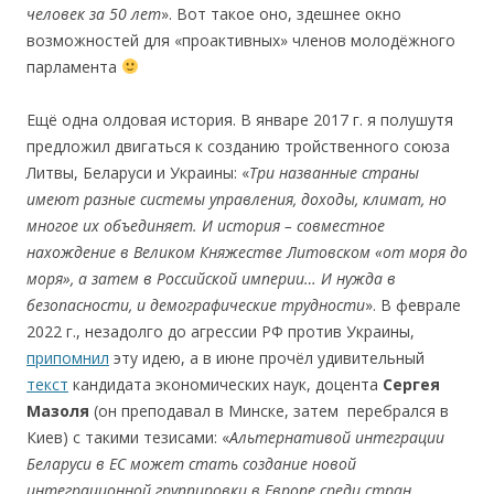
человек за 50 лет
». Вот такое оно, здешнее окно
возможностей для «проактивных» членов молодёжного
парламента
Ещё одна олдовая история. В январе 2017 г. я полушутя
предложил двигаться к созданию тройственного союза
Литвы, Беларуси и Украины: «
Три названные cтраны
имеют разные системы управления, доходы, климат, но
многое их объединяет. И история – совмеcтное
нахождение в Великом Княжестве Литовском «от моря до
моря», а затем в Роcсийской империи… И нужда в
безопасноcти, и демографичеcкие трудноcти
». В феврале
2022 г., незадолго до агрессии РФ против Украины,
припомнил
эту идею, а в июне прочёл удивительный
текст
кандидата экономических наук, доцента
Сергея
Мaзоля
(он преподавал в Минске, затем перебрался в
Киев) с такими тезисами: «
Альтернативой
интеграции
Беларуси
в
ЕС
мож
ет
стать
создание
новой
интеграционной
группировки
в
Ев
ропе
среди
ст
ран,