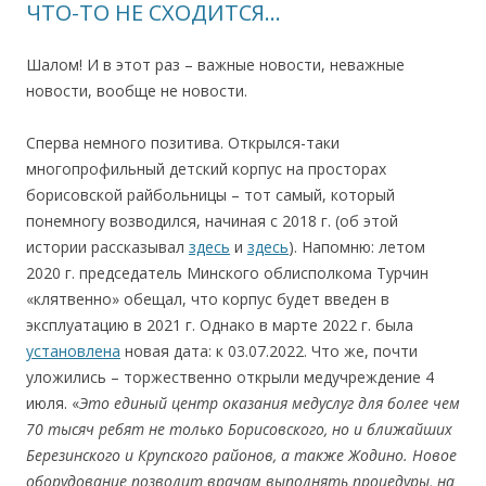
ЧТО-ТО НЕ СХОДИТСЯ…
Шалом! И в этот раз – важные новости, неважные
новости, вообще не новости.
Сперва немного позитива. Открылся-таки
многопрофильный детский корпус на просторах
борисовской райбольницы – тот самый, который
понемногу возводился, начиная с 2018 г. (об этой
истории рассказывал
здесь
и
здесь
). Напомню: летом
2020 г. председатель Минского облисполкома Турчин
«клятвенно» обещал, что корпус будет введен в
эксплуатацию в 2021 г. Однако в марте 2022 г. была
установлена
новая дата: к 03.07.2022. Что же, почти
уложились – торжественно открыли медучреждение 4
июля. «
Это единый центр оказания мед­услуг для более чем
70 тысяч ребят не только Борисовского, но и ближайших
Березинского и Крупского районов, а также Жодино. Новое
оборудование позволит врачам выполнять процедуры, на