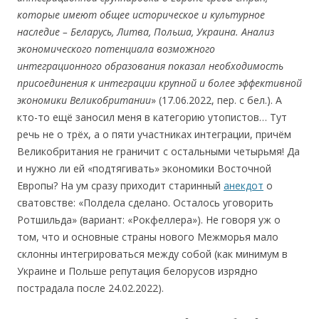
которые
имеют
общее историческое и культурное
наследие
– Беларусь, Литва, Польша,
Украина
. Анализ
экономического
потенциала
возможного
интеграционного
образования
показал
необходимость
присоединения
к
интеграции
круп
ной и бол
ее
эффективной
экономики
Великобритании
» (17.06.2022, пер. с бел.). А
кто-то ещё заносил меня в категорию утопистов… Тут
речь не о трёх, а о пяти участниках интеграции, причём
Великобритания не граничит с остальными четырьмя! Да
и нужно ли ей «подтягивать» экономики Восточной
Европы? На ум сразу приходит старинный
анекдот
о
сватовстве: «Полдела сделано. Осталось уговорить
Ротшильда» (вариант: «Рокфеллера»). Не говоря уж о
том, что и основные страны нового Межморья мало
склонны интегрироваться между собой (как минимум в
Украине и Польше репутация белорусов изрядно
пострадала после 24.02.2022).