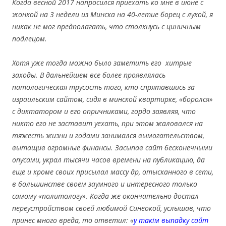
Когда весной 2017 напросился приехать ко мне в июне с
жонкой на 3 недели из Минска на 40-летие борец с лукой, я
никак не мог предполагать, что столкнусь с циничным
подлецом.
Хотя уже тогда можно было заметить его хитрые
заходы. В дальнейшем все более проявлялась
патологическая трусость того, кто спрятавшись за
израильским сайтом, сидя в минской квартирке, «боролся»
с диктатором и его опричниками, гордо заявляя, что
никто его не заставит уехать, при этом жаловался на
тяжесть жизни и годами занимался вымогательством,
вытащив огромные финансы. Засыпав сайт бесконечными
опусами, украл тысячи часов времени на публикацию, да
еще и кроме своих присылал массу др, отысканного в сети,
в большинстве своем заумного и интересного только
самому «политологу». Когда же окончательно достал
переустройством своей любимой Синеокой, услышав, что
принес много вреда, то ответил: «
у такім выпадку сайт