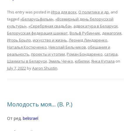
This entry was posted in
Игра для всех
,
О политике и др.
and
tagged
«Беларусьфильм»
,
«Всемирный день белорусской
культуры»
,
«Серебряная свадьба»
,
адвокатура в Беларуси
,
Белорусская федерация шахмат
,
Вольф Рубинчик
,
демагогия
,
Игорь Брыло
,
искусство и жизнь
,
Леонид Линдаренко
,
Наталья Костюченко
,
Николай Бельчиков
,
обещания и
реальность
,
проекты и утопии
,
Роман Бондаренко
,
сатира
,
Шахматы в Беларуси
,
Эмиль Чечко
,
юбилеи
,
Янка Купала
on
July 7, 2022
by
Aaron Shustin
.
Молодость моя… (В. Р.)
От ред.
belisrael
.