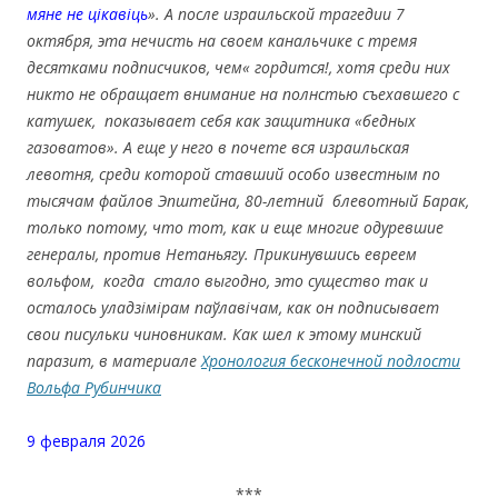
мяне не цікавіць
». А после израильской трагедии 7
октября, эта нечисть на своем канальчике с тремя
десятками подписчиков, чем« гордится!, хотя среди них
никто не обращает внимание на полнстью съехавшего с
катушек, показывает себя как защитника «бедных
газоватов». А еще у него в почете вся израильская
левотня, среди которой ставший особо известным по
тысячам файлов Эпштейна, 80-летний блевотный Барак,
только потому, что тот, как и еще многие одуревшие
генералы, против Нетаньягу. Прикинувшись евреем
вольфом, когда стало выгодно, это существо так и
осталось уладзімірам паўлавічам, как он подписывает
свои писульки чиновникам. Как шел к этому минский
паразит, в материале
Хронология бесконечной подлости
Вольфа Рубинчика
9 февраля 2026
***