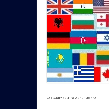
МОЗЫР
ГОРОДА И ПАМЯТНЫЕ МЕСТА
ПЕТАХ-
БЛАГОТВОРИТЕЛЬНОСТЬ
ПРОЕКТ
И
ДРУГИХ ГОРОДОВ БЕЛАРУСИ
ФРАНЦИЯ
О ЕВРЕЯХ ИЗ РАЗНЫХ СТР
О ПОЛИТИКЕ И ДР.
ВСПОМН
ВИТЕБС
ИЗРАИЛЯL
НАСТОЯ
ОСУЩЕС
ЖЛОБИН
БИЗНЕС
И
БЕЛАРУСЬ И ЕВРЕИ
СЛЕД В
РУМЫНИЯ
ИНЫЕ СТРАНЫ
КАЛИНКОВИЧИ
МОГИЛЕ
ОТДЫХ В ИЗРАИЛЕ
РАССКА
ЕЛЬСК, 
СОВРЕМЕННЫЕ ТЕХНОЛОГИИ
ИНТЕРЕ
БОЛГАРИЯ
ЕВРЕЙСКИМИ МАРШРУТА
ТУРОВ
БРЕСТСК
ЕВРЕЙСКИЕ ПЕСНИ
НАШИХ 
НЕДВИЖИМОСТЬ
ЕВРЕЙСКИЕ 
СВЕТЛО
ГРОДНЕ
ИЗРАИЛЬ И ПАЛЕСТИНЦЫ
ВОСПОМ
ДОСТОПРИМ
ЗДОРОВЬЕ
ПАРИЧИ
ГЕРМАНИИ
КАК ЭТ
ИЗРАИЛЬ И ДР. СТРАНЫ
ИСТОРИ
ЖИТЕЙСКИЕ ИСТОРИИ
ОСТАЛЬ
ВОСПО
СПОРТА
БЕЛОРУ
И О ДРУГОМ
ЗНАМЕН
КАЛИНК
ВСПОМН
ПОГИБШ
БЕЛОРУ
CATEGORY ARCHIVES:
ЭКОНОМИКА
ПОЗДРА
ЗНАМЕН