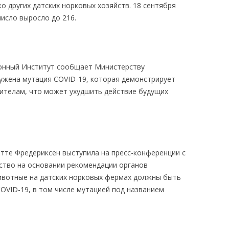
о других датских норковых хозяйств. 18 сентября
число выросло до 216.
онный Институт сообщает Министерству
ружена мутация COVID-19, которая демонстрирует
ителам, что может ухудшить действие будущих
те Фредериксен выступила на пресс-конференции с
ство на основании рекомендации органов
ивотные на датских норковых фермах должны быть
OVID-19, в том числе мутацией под названием