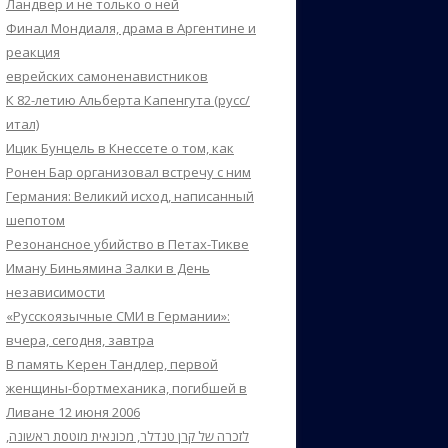
Ландвер и не только о ней
Финал Мондиаля, драма в Аргентине и
реакция
еврейских самоненавистников
К 82-летию Альберта Капенгута (русс/
итал)
Ицик Бунцель в Кнессете о том, как
Ронен Бар организовал встречу с ним
Германия: Великий исход, написанный
шепотом
Резонансное убийство в Петах-Тикве
Иману Биньямина Залки в День
независимости
«Русскоязычные СМИ в Германии»:
вчера, сегодня, завтра
В память Керен Тандлер, первой
женщины-бортмеханика, погибшей в
Ливане 12 июня 2006
לזכרה של קרן טנדלר, מכונאית מוטסת ראשונה,