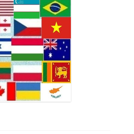
Ь
КОРОЛЕВСТВЕ
ТИКВА: ПРОШЛОЕ И
Ы И ИХ
НТЕРЕСНЫХ ЛЮДЕЙ
СПОРТСМЕНЫ И ТРЕНЕРЫ
МУЗЫКАНТАХ
ЕВРЕИ ВО ФРАНЦИИ
АН
ХАЙТЕК
ИМ ТЕХ, КТО ОСТАВИЛ
КАЯ ОБЛ.
ЩЕЕ
ТВЛЕНИЕ
 И РОГАЧЕВ
ГРА ДЛЯ ВСЕХ
СПОРТ С РАЗНЫХ СТОРОН
ИЗРАИЛЬСКИЕ МУЗЫКАНТЫ
 ИСТОРИИ ГОРОДА
ИСТОРИЯ РУМЫНСКИХ ЕВРЕЕВ
РОССИЯ И О
ВСКАЯ ОБЛ.
ЗЫ О РЕАЛЬНЫХ ДЕЛАХ
ПЕТРИКОВ, НАРОВЛЯ,
ПОЛИТИКА И СПОРТ
СНЫЕ МАТЕРИАЛЫ
ИСТОРИЯ БОЛГАРСКИХ ЕВРЕЕВ
МИ
МЕЖДУНАРОД
АЯ ОБЛ.
ЗЕМЛЯКОВ
ПАМЯТНИКИ И
ГОРСК (ШАТИЛКИ),
НСКАЯ ОБЛ.
ИНАНИЯ ЗЕМЛЯКОВ
ЕЧАТЕЛЬНОСТИ
О БЫЛО.
Я КАЛИНКОВИЧСКОГО
НЫЕ МЕСТЕЧКИ
МИНАНИЯ
ССКОГО ПОЛЕСЬЯ
ИТЫЕ ЕВРЕИ С
ОВИЧСКИМИ КОРНЯМИ
ИМ ТРАГИЧЕСКИ
ИХ ЕВРЕЕВ И
СОВ
ВЛЕНИЯ ПО СЛУЧАЮ
АТЕЛЬНЫХ СОБЫТИЙ