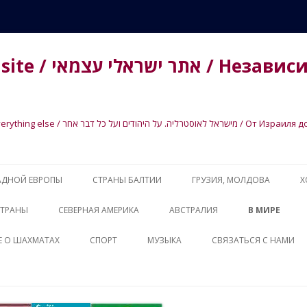
имый израильский
иля до Австралии. О евреях и обо всем на
Skip
to
АДНОЙ ЕВРОПЫ
СТРАНЫ БАЛТИИ
ГРУЗИЯ, МОЛДОВА
Х
content
Я КАЛИНКОВИЧСКОГО
ИСТОРИЯ ПОЛЬСКИХ ЕВРЕЕВ
ЛИТВА
ГРУЗИЯ
ИСТОРИЯ ЛИТОВС
СТРАНЫ
СЕВЕРНАЯ АМЕРИКА
АВСТРАЛИЯ
В МИРЕ
ТВА
СПУБЛИКА
ИСТОРИЯ ЧЕШСКИХ ЕВРЕЕВ
ЛАТВИЯ
МОЛДОВА
ИСТОРИЯ ЛАТВИЙС
РЯ 2023
ЕВРЕИ В АРГЕНТИНЕ
ЕВРЕИ В АВСТРАЛИИ
ПОЛИТИКА
Е О ШАХМАТАХ
СПОРТ
МУЗЫКА
CВЯЗАТЬСЯ С НАМИ
ОЕННАЯ ЖИЗНЬ
ИСТОРИЯ НЕМЕЦКИХ ЕВРЕЕВ
ЭСТОНИЯ
ИСТОРИЯ ЭСТОНСК
ВОЙН С ТЕРРОРИСТАМИ
ЕВРЕИ В БРАЗИЛИИ
ЭКОНОМИК
КАЯ КУХНЯ
АХМАТЫ И ПОЛИТИКА
ВСЕ О СПОРТЕ И СПОРТСМЕНАХ
ПУТЬ МУЗЫКАНТА
ИМ В ПАМЯТИ ДОМ И
 И ВАСИЛЕВИЧИ
ЕВРЕИ В СОЕДИНЕННОМ
КУЛЬТУРА
УДЬБЫ ВЕЛИКИХ И
ВЫДАЮЩИЕСЯ ЕВРЕЙСКИЕ
РАССКАЗЫ О МОЛОДЫХ
ИТАТЕЛЕЙ
Я ОБЛ.