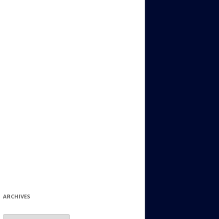
ИДИШ
СТАЛЬНОЙ МИР
ЕВРЕЙСКИЕ ПРИТЧИ
НЫЙ ТЕРРОРИЗМ
ОНИ ОСТАВИЛИ СВОЙ СЛЕД В
ИСТОРИИ
ИНТЕРЕСНЫЕ СУДЬБЫ
ЕВРЕЙСКОЕ
КОЛЛЕКЦИОНИРОВАНИЕ:
ФИЛАТЕЛИЯ, ЗНАЧКИ И ДР.
МАТЕРИАЛЫ НА РАЗНЫЕ ТЕМЫ
ГЕНЕАЛОГИЯ И ПОИСКИ КОРНЕЙ
ARCHIVES
Archives