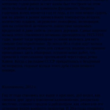
которому годом ранее за счет казны был построен на этом
месте большой дом на каменном фундаменте. Ширина
годичных колец меняется год от года, и по ним можно судить,
как на дерево в разное время влияли температура воздуха,
количество осадков, загрязнение атмосферы, мелиорация,
циклы солнечной активности, нашествие насекомых-
вредителей и даже гибель соседних деревьев. Самые широкие
кольца этого спиленного великана приходятся на 1915-1916
годы, значит тогда природные условия являлись для него
самыми благоприятными. До конца 60-х годов идут кольца
средних размеров, а затем они сужаются, видимо по причине
проводимых здесь обширных осушительных работ, что
привели к пересыханию протекавшей через город речки
Кавни. Когда с распадом СССР прекратилась и бездумная
мелиорация, годовые кольца этого дуба стали немного
пошире.
Калинковичи, 2012 г.
Год от года становясь все выше и красивее, дуб видел, как
сменяли друг друга поколения калинковичан, расцветало
местечко, ставшее городом и райцентром, как обжигали его
огненные вихри военного лихолетья. В 20-е годы прошлого