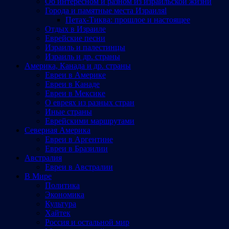
Об интересном и разном из израильской жизни
Города и памятные места Израиляl
Петах-Тиква: прошлое и настоящее
Отдых в Израиле
Еврейские песни
Израиль и палестинцы
Израиль и др. страны
Америка, Канада и др. страны
Евреи в Америке
Евреи в Канаде
Евреи в Мексике
О евреях из разных стран
Иные страны
Еврейскими маршрутами
Северная Америка
Евреи в Аргентине
Евреи в Бразилии
Австралия
Евреи в Австралии
В Мире
Политика
Экономика
Культура
Хайтек
Россия и остальной мир