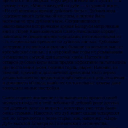
приметах и поговорках: «Дуб перед ясенем лист пустит — к
сухому лету», «Много желудей на дубе — к суровой зиме»,
«Не сей пшеницы прежде дубового листа». Дубовая кора
содержит много дубильной кислоты, а потому была
незаменима при дублении кож. Сохранившиеся в
национальном историческом архиве Беларуси метрические
книги старой Каленковичской Свято-Никольской церкви
написаны ее священниками чернилами, изготовленными из
т.н. «чернильных орешков» на дубовых листьях. Дубовыми
желудями в основном кормились бывшие на вольном выпасе
крестьянские свиньи, а в неурожайные годы их размалывали
и смешивали с мукой для выпечки хлеба. Настоем или
отваром дубовой коры наши предки эффективно пользовались
при воспалении десен, болезни горла, диарее. Наконец, из
тяжелой, прочной и долговечной древесины этого дерева
делали множество предметов хозяйственного предназначения
и домашнего обихода, наиболее состоятельные хозяева даже
возводили жилые постройки.
Самое старшее поколение калинковичан во времена своей
молодости видело в этой небольшой дубовой роще десятка
три деревьев разного возраста, некоторые уже тогда были
очень старыми. Известно, что дуб живет свыше четырехсот
лет, но встречаются и более старые, как, например, «Царь-
Дуб» высотой 32 метра из Голевичского лесничества,