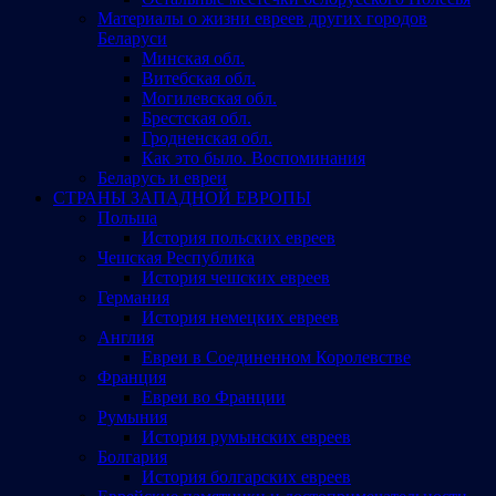
Материалы о жизни евреев других городов
Беларуси
Минская обл.
Витебская обл.
Могилевская обл.
Брестская обл.
Гродненская обл.
Как это было. Воспоминания
Беларусь и евреи
СТРАНЫ ЗАПАДНОЙ ЕВРОПЫ
Польша
История польских евреев
Чешская Республика
История чешских евреев
Германия
История немецких евреев
Англия
Евреи в Соединенном Королевстве
Франция
Евреи во Франции
Румыния
История румынских евреев
Болгария
История болгарских евреев