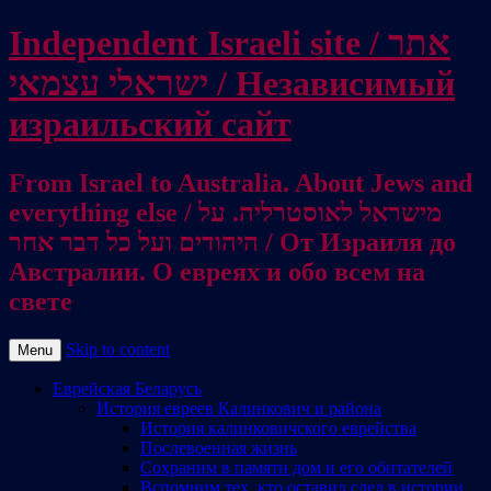
Independent Israeli site / אתר
ישראלי עצמאי / Независимый
израильский сайт
From Israel to Australia. About Jews and
everything else / מישראל לאוסטרליה. על
היהודים ועל כל דבר אחר / От Израиля до
Австралии. О евреях и обо всем на
свете
Skip to content
Menu
Еврейская Беларусь
История евреев Калинкович и района
История калинковичского еврейства
Послевоенная жизнь
Сохраним в памяти дом и его обитателей
Вспомним тех, кто оставил след в истории