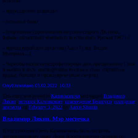
рецепты
– приусадебное хозяйство
– походы в баню
– спортивные соревнования на сцене старого ДК (бокс,
борьба, шахматный чемпионат всесоюзного Урожая 1967 г.)
– приезд еврейских артистов (Анна Гузик, Вадим
Мулерман…)
– Чернобыльская катастрофа (первые дни, празднование 1 мая
и маёвка в лесу, последующие месяцы и годы, партийное
вранье, болезни и преждевременные смерти)
Опубликовано 03.02.2022 10:33
This entry was posted in
Калинковичи
and tagged
Владимир
Лякин
,
история Калинкович
,
краеведение Беларуси
,
народные
приметы
on
February 3, 2022
by
Aaron Shustin
.
Владимир Лякин. Мэр местечка
В тот субботний день Калинковичи были подобны
потревоженному улью. Люди безостановочно сновали со