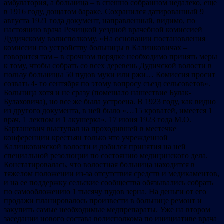
амбулатория, а больница – в спешно собранном недалеко, еще
в 1916 году, дощатом бараке. Сохранился датированный 9
августа 1921 года документ, направленный, видимо, по
настоянию врача Речицкой уездной врачебной комиссией
Дудичскому волисполкому. «На основании постановления
комиссии по устройству больницы в Калинковичах –
говорится там – в срочном порядке необходимо принять меры
к тому, чтобы собрать со всех деревень Дудичской волости в
пользу больницы 50 пудов муки или ржи… Комиссия просит
созвать 4- го сентября по этому вопросу съезд сельсоветов».
Больница хотя и не сразу (помешало нашествие Булак-
Булаховича), но все же была устроена. В 1923 году, как видно
из другого документа, в ней было «…15 кроватей, имеется 1
врач, 1 лекпом и 1 акушерка». 17 июня 1923 года М.О.
Барташевич выступал на проходившей в местечке
конференции крестьян только что учрежденной
Калинковичской волости и добился принятия на ней
специальной резолюции по состоянию медицинского дела.
Констатировалась, что волостная больница находится в
тяжелом положении из-за отсутствия средств и медикаментов,
и на ее поддержку сельские сообщества обязывались собрать
по самообложению 1 тысячу пудов зерна. На деньги от его
продажи планировалось произвести в больнице ремонт и
закупить самые необходимые медпрепараты. Уже на втором
заседании нового состава волисполкома по инициативе врача