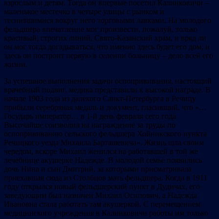
взрослым и детям. Тогда он впервые посетил Калинковичи –
маленькое местечко в четыре улицы с рынком и
теснившимися вокруг него торговыми лавками. На молодого
фельдшера впечатление мог произвести, пожалуй, только
красивый, строгих линий, Свято-Казанский храм, и вряд ли
он мог тогда догадываться, что именно здесь будет его дом, и
здесь он построит первую в селении больницу – дело всей его
жизни.
За успешное выполнения задачи оспопрививания, настоящий
врачебный подвиг, медика представили к высокой награде. В
начале 1903 года из далекого Санкт-Петербурга в Речицу
прибыли серебряная медаль и документ, гласивший, что «…
Государь император… в 1-й день февраля сего года
Высочайше соизволил на награждение за труды по
оспопрививанию сельского фельдшера Хойникского пункта
Речицкого уезда Михаила Барташевича». Жизнь шла своим
чередом, вскоре Михаил женился на работавшей в той же
лечебнице акушерке Надежде. В молодой семье появились
дочь Нина и сын Дмитрий, за которыми присматривала
приехавшая сюда из Столбцов мать фельдшера. Когда в 1911
году открылся новый фельдшерский пункт в Дудичах, его
заведующим был назначен Михаил Осипович, а Надежда
Ивановна стала работать там акушеркой. С перемещением
медицинского учреждения в Калинковичи работы им только