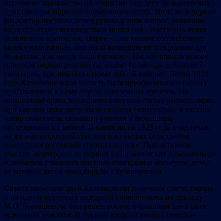
исполкома ходатайства об открытии еще двух фельдшерских
пунктов и расширении больничного штата. Тогда же в первый
раз доктор поставил перед руководством вопрос, решению
которого отдаст впоследствии много сил – построить новое
больничное здание, т.к. старое «…не вполне соответствует
своему назначению, оно было возведено не специально для
больницы, а является лишь бараком». Настойчивость вскоре
принесла первые результаты, в штат больницы добавили 7
санитаров, при ней был открыт зубной кабинет. Летом 1924
года Калинковичская волость была преобразована в район с
прибавлением к нему еще 38 населенных пунктов. По
инициативе врача, вошедшего в первый состав райисполкома,
при каждом сельсовете были созданы «сантройки» в составе
члена сельсовета, сельского учителя и фельдшера,
организована их работа. В конце июня 1925 года в местечке,
на железнодорожной станции и в центрах сельсоветов
проводился районный «туберкулезник». При активном
участии медперсонала, первых калинковичских комсомольцев
и пионеров ставились платные спектакли и концерты, доход
от которых шел в фонд борьбы с туберкулезом.
Спустя несколько дней Калинковичи получили статус города
и на одном из первых заседаний горисполкома по докладу
М.О. Барташевича был решен вопрос о создании здесь пяти
врачебных участков. В первый входила улица Советская