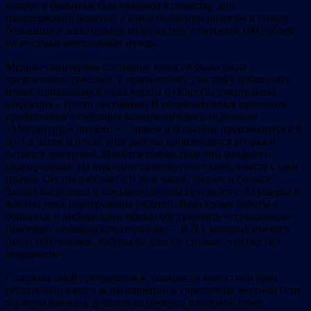
вопрос о больнице был включен в повестку дня,
подтверждено решение о самообложении налогом в пользу
больницы и ассигновано из волостного бюджета 100 рублей
на ее самые неотложные нужды.
Медико-санитарное состояние волости было тогда
чрезвычайно тяжелым, к привычному уже тифу добавилась
новая, пришедшая в годы войны из Европы смертельная
инфекция – грипп «испанка». В сохранившемся протоколе
профсоюзного собрания калинковичского отделения
«Медсантруд» читаем: «…прием в больнице производится с 8
до 3-х часов и после этой работы производится уборка и
остается дежурный. Имеется только трое лиц младшего
медперсонала. Из них один санитар печет хлеб, вместе с ним
прачка. Сестра работает с 9 до 6 часов, бывает и больше.
Завхоз выполняет и письмоводительскую работу. Акушерка и
лекпом тоже перегружены работой. Врач кроме работы в
больнице и амбулатории обязан обслуживать «страховиков»
(имеющих медицинскую страховку – В.Л.
), которых имеется
около 600 человек. Работы на одного столько, что нет сил
выдержать».
С первых дней пребывания в должности волостной врач
решительно взялся за расширение и укрепление местной сети
здравоохранения, добился включения в годовой отчет