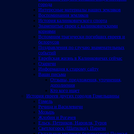
города
Интересные материалы наших земляков
Воспоминания земляков
История калинковичского спорта
Знаменитые евреи с калинковичскими
корнями
Вспомним трагически погибших евреев и
белорусов
Поздравления по случаю знаменательных
событий
Еврейская жизнь в Калинковичах сейчас
Озаричи
Информация к старому сайту
Ваши письма
Отзывы, предложения, уточнения,
дополнения
Кто кого ищет
История евреев других городов Гомельщины
Гомель
Речица и Василевичи
Мозырь
Жлобин и Рогачев
Ельск, Петриков, Наровля, Туров
Светлогорск (Шатилки), Паричи
Остальные местечки белорусского Полесья