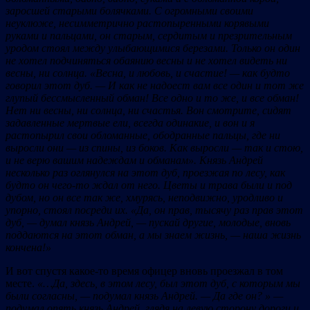
заросшей старыми болячками. С огромными своими
неуклюже, несимметрично растопыренными корявыми
руками и пальцами, он старым, сердитым и презрительным
уродом стоял между улыбающимися березами. Только он один
не хотел подчиняться обаянию весны и не хотел видеть ни
весны, ни солнца. «Весна, и любовь, и счастие! — как будто
говорил этот дуб. — И как не надоест вам все один и тот же
глупый бессмысленный обман! Все одно и то же, и все обман!
Нет ни весны, ни солнца, ни счастья. Вон смотрите, сидят
задавленные мертвые ели, всегда одинакие, и вон и я
растопырил свои обломанные, ободранные пальцы, где ни
выросли они — из спины, из боков. Как выросли — так и стою,
и не верю вашим надеждам и обманам». Князь Андрей
несколько раз оглянулся на этот дуб, проезжая по лесу, как
будто он чего-то ждал от него. Цветы и трава были и под
дубом, но он все так же, хмурясь, неподвижно,
уродливо и
упорно, стоял посреди их. «Да, он прав, тысячу раз прав этот
дуб, — думал князь Андрей, — пускай другие, молодые, вновь
поддаются на этот обман, а мы знаем жизнь, — наша жизнь
кончена!»
И вот спустя какое-то время офицер вновь проезжал в том
месте.
«…Да, здесь, в этом лесу, был этот дуб, с которым мы
были согласны, — подумал князь Андрей. — Да где он? »
—
подумал опять князь Андрей, глядя на левую сторону дороги и,