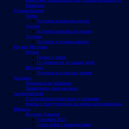
Еврейские памятники и достопримечательности
Германии
Страны Балтии
Литва
История литовских евреев
Латвия
История латвийских евреев
Эстония
История эстонских евреев
Грузия, Молдова
Грузия
Грузия и евреи
От древности до наших дней
Молдова
История молдавских евреев
Холокост
Помнить и не забывать
Праведники народов мира
Антисемитизм
Статьи об антисемитизме и погромах
Факты о преступлениях на почве антисемитизма
Израиль
История Израиля
7 октября 2023
Герои войн с террористами