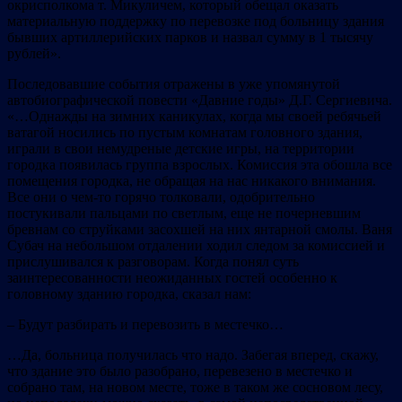
окрисполкома т. Микуличем, который обещал оказать
материальную поддержку по перевозке под больницу здания
бывших артиллерийских парков и назвал сумму в 1 тысячу
рублей».
Последовавшие события отражены в уже упомянутой
автобиографической повести «Давние годы» Д.Г. Сергиевича.
«…Однажды на зимних каникулах, когда мы своей ребячьей
ватагой носились по пустым комнатам головного здания,
играли в свои немудреные детские игры, на территории
городка появилась группа взрослых. Комиссия эта обошла все
помещения городка, не обращая на нас никакого внимания.
Все они о чем-то горячо толковали, одобрительно
постукивали пальцами по светлым, еще не почерневшим
бревнам со струйками засохшей на них янтарной смолы. Ваня
Субач на небольшом отдалении ходил следом за комиссией и
прислушивался к разговорам. Когда понял суть
заинтересованности неожиданных гостей особенно к
головному зданию городка, сказал нам:
– Будут разбирать и перевозить в местечко…
…Да, больница получилась что надо. Забегая вперед, скажу,
что здание это было разобрано, перевезено в местечко и
собрано там, на новом месте, тоже в таком же сосновом лесу,