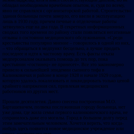
обладал необходимым врачебным опытом, и, судя по всему,
явно не справлялся с организаторской работой. Строительство
здания больницы почти замерло, его ввели в эксплуатацию
лишь в 1930 году, причем печные и отделочные работы
затянулись еще на два года. В секретных информационных
сводках того времени по району стали появляться негативные
отзывы о состоянии медицинского обслуживания. «Среди
крестьянства популярно мнение – говорилось в одной из них,
– что обращаться в медпункт бесцельно, а лучше продать
последнее и идти к частному врачу. Есть факты отказа
медперсоналом оказывать помощь до тех пор, пока
крестьянин «гостинец» не принесет». Все это закономерно
привело к сильнейшей эпидемии сыпного тифа в
Калинковичах и районе в конце 1928 и начале 1929 годов,
которую удалось локализовать и ликвидировать только ценой
крайнего напряжения сил, привлекая медицинских
работников из других мест.
Прошли десятилетия. Давно снесена построенная М.О.
Барташевичем, полвека послужившая городу больница, нет
уже дома, где жила семья первого калинковичского врача, не
сохранилось даже его могилы. Город в большом долгу перед
этим замечательным человеком. Хочется верить, что когда-
нибудь здесь появится новое медицинское учреждение или
улица, носящие его имя.