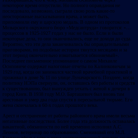
некоторое время отпустили. Но полного оправдания не
последовало, возможно, сыграли свою роль какие-то
неосторожные высказывания врача, а может быть,
припомнили ему и царскую медаль. В одном из протоколов
Мозырского окружного бюро «Медсантруда» говорится: «…
процессов в 1925-1927 годах у нас не было. Если и были
некоторые дела, то они оканчивались, еще не доходя до суда.
Вероятно, что эти дела заканчивались бы оправдательными
приговорами, но подобные истории тянутся месяцами и за
этот период окончательно изматывается обвиняемый».
Последнее письменное упоминание о самом Михаиле
Осиповиче содержат налоговые отчеты по Калинковичам за
1929 год, когда он занимался частной врачебной практикой и
проживал в доме № 11 по улице Луначарского. Позднее, когда
политику НЭПа свернули, он, оставшись без работы и средств
к существованию, был вынужден уехать с женой к дочери в
город Киев. В 1938 году М.О. Барташевич был вновь там
арестован и умер два года спустя в пересыльной тюрьме. Его
жена скончалась в 60-х годах прошлого века.
Арест и отстранение от работы районного врача имели весьма
негативные последствия. Более года эта должность оставалась
вакантной, обязанности по ней временно исполнял А.С.
Леонов, ветеринар по образованию. Сменивший его М.Л.
Кеммельдфельд хотя и имел соответствующий диплом, но не