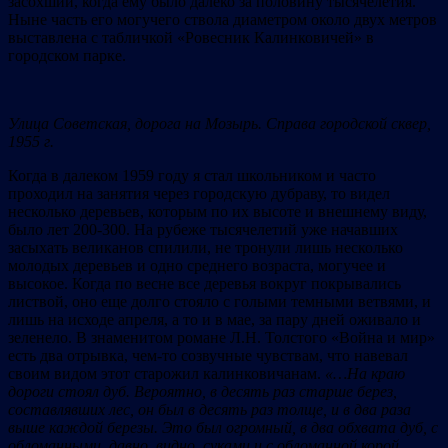
засохший, когда ему было далеко за половину тысячелетия.
Ныне часть его могучего ствола диаметром около двух метров
выставлена с табличкой «Ровесник Калинковичей» в
городском парке.
Улица Советская, дорога на Мозырь. Справа городской сквер,
1955 г.
Когда в далеком 1959 году я стал школьником и часто
проходил на занятия через городскую дубраву, то видел
несколько деревьев, которым по их высоте и внешнему виду,
было лет 200-300. На рубеже тысячелетий уже начавших
засыхать великанов спилили, не тронули лишь несколько
молодых деревьев и одно среднего возраста, могучее и
высокое. Когда по весне все деревья вокруг покрывались
листвой, оно еще долго стояло с голыми темными ветвями, и
лишь на исходе апреля, а то и в мае, за пару дней оживало и
зеленело. В знаменитом романе Л.Н. Толстого «Война и мир»
есть два отрывка, чем-то созвучные чувствам, что навевал
своим видом этот старожил калинковичанам.
«…На краю
дороги стоял дуб. Вероятно, в десять раз старше берез,
составлявших лес, он был в десять раз толще, и в два раза
выше каждой березы. Это был огромный, в два обхвата дуб, с
обломанными, давно, видно, суками и с обломанной корой,