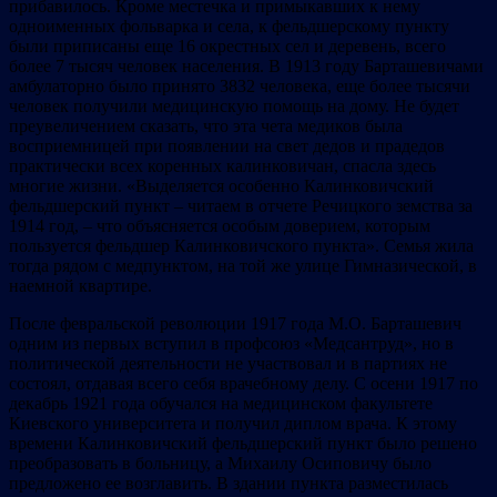
прибавилось. Кроме местечка и примыкавших к нему
одноименных фольварка и села, к фельдшерскому пункту
были приписаны еще 16 окрестных сел и деревень, всего
более 7 тысяч человек населения. В 1913 году Барташевичами
амбулаторно было принято 3832 человека, еще более тысячи
человек получили медицинскую помощь на дому. Не будет
преувеличением сказать, что эта чета медиков была
восприемницей при появлении на свет дедов и прадедов
практически всех коренных калинковичан, спасла здесь
многие жизни. «Выделяется особенно Калинковичский
фельдшерский пункт – читаем в отчете Речицкого земства за
1914 год, – что объясняется особым доверием, которым
пользуется фельдшер Калинковичского пункта». Семья жила
тогда рядом с медпунктом, на той же улице Гимназической, в
наемной квартире.
После февральской революции 1917 года М.О. Барташевич
одним из первых вступил в профсоюз «Медсантруд», но в
политической деятельности не участвовал и в партиях не
состоял, отдавая всего себя врачебному делу. С осени 1917 по
декабрь 1921 года обучался на медицинском факультете
Киевского университета и получил диплом врача. К этому
времени Калинковичский фельдшерский пункт было решено
преобразовать в больницу, а Михаилу Осиповичу было
предложено ее возглавить. В здании пункта разместилась