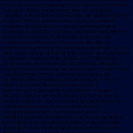
того, в полностью сохранившейся картотеке калинковичского
отделения «Медсантруда» отсутствует только одна его
карточка. Лишь в протоколе заседания горсовета от 14 октября
в разделе «Разное» имеется скупая запись о возложении
обязанностей руководителя секции здравоохранения на
фельдшера Л. Телесина «…вместо выбывшего Барташевича».
Вопросов при этом никто не задавал, прений не было –
похоже всем все было ясно. Эти и некоторые другие
косвенные свидетельства дают основания предполагать, что за
внезапным исчезновением районного врача, члена районного
и городского Советов, стояло всесильное ОГПУ. Похоже,
принципиальный, «неудобный» для местного начальства
доктор стал жертвой весьма распространенного тогда способа
сведения личных счетов – политического доноса. Не
исключено, что доносчиком мог быть и кто-то из «своих».
Незадолго до этого врачом были привлечены к
ответственности два санитара – за избиение пациента и
невыход на работу без уважительных причин. Истину мы
сможем установить, если отыщется погребенное в недрах
спецархива следственное дело калинковичского
«контрреволюционера». На его счастье, до ежовско-
бериевских времен, когда НКВД быстро заставляло всякого
арестованного, не утруждая себя каким-то там следствием,
подписывать расстрельные признания, было еще далеко.
Разобравшись, что к чему, Михаила Осиповича через