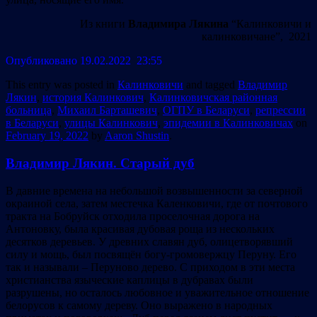
Из книги
Владимира Лякина
“Калинковичи и
калинковичане”, 2021
Опубликовано 19.02.2022 23:55
This entry was posted in
Калинковичи
and tagged
Владимир
Лякин
,
история Калинкович
,
Калинковичская районная
больница
,
Михаил Барташевич
,
ОГПУ в Беларуси
,
репрессии
в Беларуси
,
улицы Калинкович
,
эпидемии в Калинковичах
on
February 19, 2022
by
Aaron Shustin
.
Владимир Лякин. Старый дуб
В давние времена на небольшой возвышенности за северной
окраиной села, затем местечка Каленковичи, где от почтового
тракта на Бобруйск отходила проселочная дорога на
Антоновку, была красивая дубовая роща из нескольких
десятков деревьев. У древних славян дуб, олицетворявший
силу и мощь, был посвящён богу-громовержцу Перуну. Его
так и называли – Перуново дерево. С приходом в эти места
христианства языческие каплицы в дубравах были
разрушены, но осталось любовное и уважительное отношение
белорусов к самому дереву. Оно выражено в народных