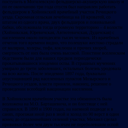
поступить в Могилевскую фельдшерско-акушерскую школу и
по ее окончанию три года спустя был направлен работать
фельдшером в Хойникский врачебный участок Речицкого
уезда. Скромная сельская лечебница на 10 кроватей, со
штатом из одного врача, двух фельдшеров и повивальной
бабки, обслуживала тогда огромную территорию – 4 волости
(Хойникская, Юревичская, Автютевичская, Дудичская) с
населением около пятидесяти тысяч человек. Из врачебных
отчетов того времени видно, что полешуки жестоко страдали
от малярии, холеры, тифа, коклюша и прочих хворей,
смертность от них была очень высокой. Поистине вселенским
бедствием были для наших предков периодически
прокатывавшиеся эпидемии оспы. В страшных мучениях
умирало до трети заболевших, остальных болезнь уродовала
на всю жизнь. После эпидемии 1897 года, буквально
опустошившей ряд населенных пунктов Мозырского и
Речицкого уездов, власти приняли, наконец, решение о
проведении всеобщей вакцинации населения.
В Хойникском врачебном участке эта обязанность была
возложена на М.О. Барташевича, и он блестяще с ней
справился. В 1899 и 1900 годах, на наемной подводе и в
санях, проезжая иной раз в зной и холод по 90 верст в один
конец до отдаленнейших селений участка, Михаил сделал
прививки более чем двум тысячам не переболевшим оспой