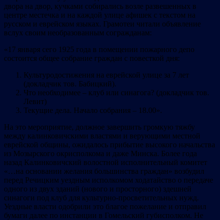
двора на двор, кучками собирались возле развешенных в
центре местечка и на каждой улице афишек с текстом на
русском и еврейском языках. Грамотеи читали объявление
вслух своим необразованным согражданам:
«17 января сего 1925 года в помещении пожарного депо
состоится общее собрание граждан с повесткой дня:
Культуродостижения на еврейской улице за 7 лет
(докладчик тов. Бабицкий).
Что необходимее – клуб или синагога? (докладчик тов.
Левит)
Текущие дела. Начало собрания – 18.00».
На это мероприятие, должное завершить громкую тяжбу
между калинковичскими властями и верующими местной
еврейской общины, ожидалось прибытие высокого начальства
из Мозырского окрисполкома и даже Минска. Более года
назад Калинковичский волостной исполнительный комитет
«…на основании желания большинства граждан» возбудил
перед Речицким уездным исполкомом ходатайство о передаче
одного из двух зданий (нового и просторного) здешней
синагоги под клуб для культурно-просветительных нужд.
Уездные власти одобрили это благое пожелание и отправил
бумаги далее по инстанции в Гомельский губисполком. Не