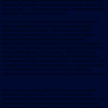
небольшое жалованье, на которое не в состоянии нанять себе
комнату». В другом составленном им документе говориться,
что в районе «…17 медработников живут в скверных наемных
квартирах с непосильной квартплатой».
И все же, хотя и не так быстро, как хотелось бы, снижался
уровень заболеваемости, улучалась материальная база
здравоохранения, а главное – реализовывалась давняя
задумка, строилось новое, светлое и просторное здание
больницы. Выступая в мае 1926 года на заседании
райисполкома, М.О. Барташевич отмечал: «Есть основания
считать, что строительство больницы будет скоро закончено.
Имеется 1800 рублей, есть материал… Нужно поставить
вопрос перед всеми Советами об отпуске 4000 рублей для
окончания постройки больницы осенью». Наверное, дни лета
и ранней осени 1926 года были одними из самых счастливых
и светлых в жизни этого 47-летнего врача-труженика:
обретали реальные воплощения все его усилия последних лет.
Однако планам этим не суждено было сбыться, в первой
половине октября доктор …исчез! В поисках разгадки
довелось просмотреть множество архивных документов, были
прослежены все служебные перемещения калинковичских
медработников за тот период, но врач как в воду канул. Более