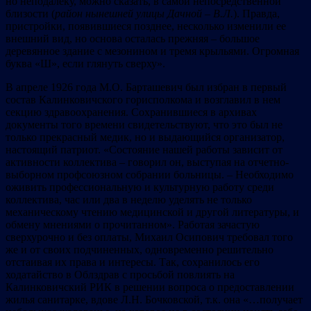
но неподалеку, можно сказать, в самой непосредственной
близости (
район нынешней улицы Дачной – В.Л.
). Правда,
пристройки, появившиеся позднее, несколько изменили ее
внешний вид, но основа осталась прежняя – большое
деревянное здание с мезонином и тремя крыльями.
Огромная
буква «Ш», если глянуть сверху».
В апреле 1926 года М.О. Барташевич был избран в первый
состав Калинковичского горисполкома и возглавил в нем
секцию здравоохранения. Сохранившиеся в архивах
документы того времени свидетельствуют, что это был не
только прекрасный медик, но и выдающийся организатор,
настоящий патриот. «Состояние нашей работы зависит от
активности коллектива – говорил он, выступая на отчетно-
выборном профсоюзном собрании больницы. – Необходимо
оживить профессиональную и культурную работу среди
коллектива, час или два в неделю уделять не только
механическому чтению медицинской и другой литературы, и
обмену мнениями о прочитанном». Работая зачастую
сверхурочно и без оплаты, Михаил Осипович требовал того
же и от своих подчиненных, одновременно решительно
отстаивая их права и интересы. Так, сохранилось его
ходатайство в Облздрав с просьбой повлиять на
Калинковичский РИК в решении вопроса о предоставлении
жилья санитарке, вдове Л.Н. Бочковской, т.к. она «…получает