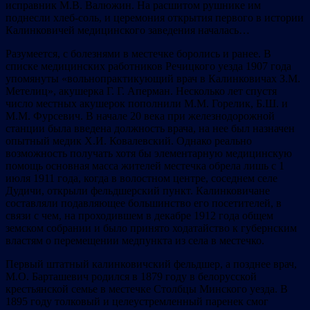
исправник М.В. Валюжин. На расшитом рушнике им
поднесли хлеб-соль, и церемония открытия первого в истории
Калинковичей медицинского заведения началась…
Разумеется, с болезнями в местечке боролись и ранее. В
списке медицинских работников Речицкого уезда 1907 года
упомянуты «вольнопрактикующий врач в Калинковичах З.М.
Метелиц», акушерка Г. Г. Аперман. Несколько лет спустя
число местных акушерок пополнили М.М. Горелик, Б.Ш. и
М.М. Фурсевич. В начале 20 века при железнодорожной
станции была введена должность врача, на нее был назначен
опытный медик Х.И. Ковалевский. Однако реально
возможность получать хотя бы элементарную медицинскую
помощь основная масса жителей местечка обрела лишь с 1
июля 1911 года, когда в волостном центре, соседнем селе
Дудичи, открыли фельдшерский пункт. Калинковичане
составляли подавляющее большинство его посетителей, в
связи с чем, на проходившем в декабре 1912 года общем
земском собрании и было принято ходатайство к губернским
властям о перемещении медпункта из села в местечко.
Первый штатный калинковичский фельдшер, а позднее врач,
М.О. Барташевич родился в 1879 году в белорусской
крестьянской семье в местечке Столбцы Минского уезда. В
1895 году толковый и целеустремленный паренек смог