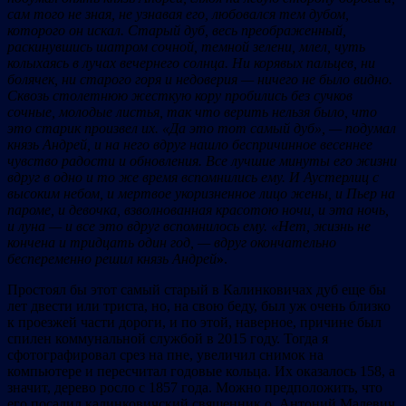
сам того не зная, не узнавая его, любовался тем дубом,
которого он искал. Старый дуб, весь преображенный,
раскинувшись шатром сочной, темной зелени, млел, чуть
колыхаясь в лучах вечернего солнца. Ни корявых пальцев, ни
болячек, ни старого горя и недоверия — ничего не было видно.
Сквозь столетнюю жесткую кору пробились без сучков
сочные, молодые листья, так что верить нельзя было, что
это старик произвел их. «Да это тот самый дуб», — подумал
князь Андрей, и на него вдруг нашло беспричинное весеннее
чувство радости и обновления. Все лучшие минуты его жизни
вдруг в одно и то же время вспомнились ему. И Аустерлиц с
высоким небом, и мертвое укоризненное лицо жены, и Пьер на
пароме, и девочка, взволнованная красотою ночи, и эта ночь,
и луна — и все это вдруг вспомнилось ему. «Нет, жизнь не
кончена и тридцать один год, — вдруг окончательно
беспеременно решил князь Андрей
»
.
Простоял бы этот самый старый в Калинковичах дуб еще бы
лет двести или триста, но, на свою беду, был уж очень близко
к проезжей части дороги, и по этой, наверное, причине был
спилен коммунальной службой в 2015 году. Тогда я
сфотографировал срез на пне, увеличил снимок на
компьютере и пересчитал годовые кольца. Их оказалось 158, а
значит, дерево росло с 1857 года. Можно предположить, что
его посадил калинковичский священник о. Антоний Малевич,