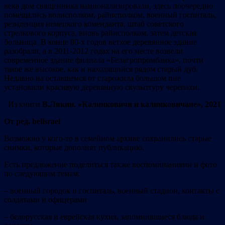
века дом священника национализировали, здесь поочередно
помещались волисполком, райисполком, военный госпиталь,
резиденция немецкого коменданта, штаб советского
стрелкового корпуса, вновь райисполком, затем детская
больница. В конце 80-х годов ветхое деревянное здание
разобрали, а в 2011-2012 годах на его месте возвели
современное здание филиала «Белагропромбанка», почти
такое же высокое, как и находящийся рядом старый дуб.
Недавно на оставшемся от старожила большом пне
установили красивую деревянную скульптуру черепахи.
Из книги
В.Лякин. «Калинковичи и калинковичане», 2021
От ред. belisrael
Возможно у кого-то в семейном архиве сохранились старые
снимки, которые дополнят публикацию.
Есть предложение поделиться также воспоминаниями и фото
по следующим темам:
– военный городок и госпиталь, военный стадион, контакты с
солдатами и офицерами
– белорусская и еврейская кухня, запомнившиеся блюда и