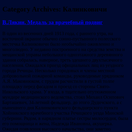
Category Archives:
Калинковичи
В.Лякин. Медаль за врачебный подвиг
В один из весенних дней 1913 года, с раннего утра, на
восточной окраине обычно сонно-пустынного полесского
местечка Калинковичи было необычайно оживленно и
многолюдно. У недавно построенного на средства земства и
мещанской управы небольшого одноэтажного деревянного
здания собралась, наверное, треть здешнего двухтысячного
населения. Ожидался приезд официальных лиц из уездного
города Речицы. Несколько городовых и члены местной
добровольной пожарной команды, руководимые урядником
А.Я. Маковнюком, с трудом расчистили в густой толпе
площадку перед фасадом и проезд со стороны Свято-
Никольского храма. У входа, в тщательно отутюженном
мундире медицинского ведомства, стоял Михаил Осипович
Барташевич, 34-летний фельдшер, до этого Дудичского, а с
нынешнего дня Калинковичского фельдшерского пункта
Хойникского врачебного участка Речицкого уезда Минской
губернии. Рядом, в нарядном платье сестры милосердия, была
его помощница и жена, Надежда Ивановна, акушерка.
Ожидая появления высокого начальства, они заметно