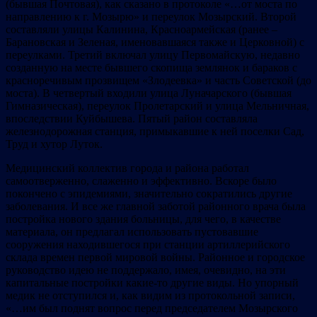
(бывшая Почтовая), как сказано в протоколе «…от моста по
направлению к г. Мозырю» и переулок Мозырский. Второй
составляли улицы Калинина, Красноармейская (ранее –
Барановская и Зеленая, именовавшаяся также и Церковной) с
переулками. Третий включал улицу Первомайскую, недавно
созданную на месте бывшего скопища землянок и бараков с
красноречивым прозвищем «Злодеевка» и часть Советской (до
моста). В четвертый входили улица Луначарского (бывшая
Гимназическая), переулок Пролетарский и улица Мельничная,
впоследствии Куйбышева. Пятый район составляла
железнодорожная станция, примыкавшие к ней поселки Сад,
Труд и хутор Луток.
Медицинский коллектив города и района работал
самоотверженно, слаженно и эффективно. Вскоре было
покончено с эпидемиями, значительно сократились другие
заболевания. И все же главной заботой районного врача была
постройка нового здания больницы, для чего, в качестве
материала, он предлагал использовать пустовавшие
сооружения находившегося при станции артиллерийского
склада времен первой мировой войны. Районное и городское
руководство идею не поддержало, имея, очевидно, на эти
капитальные постройки какие-то другие виды. Но упорный
медик не отступился и, как видим из протокольной записи,
«…им был поднят вопрос перед председателем Мозырского