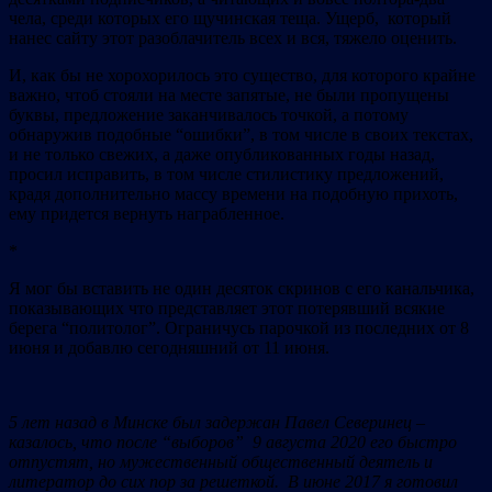
чела, среди которых его щучинская теща. Ущерб, который
нанес сайту этот разоблачитель всех и вся, тяжело оценить.
И, как бы не хорохорилось это существо, для которого крайне
важно, чтоб стояли на месте запятые, не были пропущены
буквы, предложение заканчивалось точкой, а потому
обнаружив подобные “ошибки”, в том числе в своих текстах,
и не только свежих, а даже опубликованных годы назад,
просил исправить, в том числе стилистику предложений,
крадя дополнительно массу времени на подобную прихоть,
ему придется вернуть награбленное.
*
Я мог бы вставить не один десяток скринов с его канальчика,
показывающих что представляет этот потерявший всякие
берега “политолог”. Ограничусь парочкой из последних от 8
июня и добавлю сегодняшний от 11 июня.
5 лет назад в Минске был задержан Павел Северинец –
казалось, что после “выборов” 9 августа 2020 его быстро
отпустят, но мужественный общественный деятель и
литератор до сих пор за решеткой. В июне 2017 я готовил