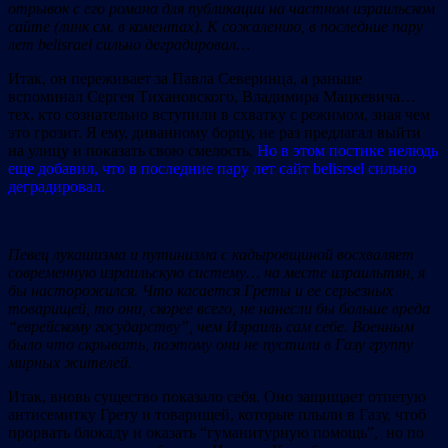
отрывок с его романа для публикации на частном израильском
сайте (линк см. в коментах). К сожалению, в последние пару
лет belisrael сильно деградировал…
Итак, он переживает за Павла Северинца, а раньше
вспоминал Сергея Тихановского, Владимира Мацкевича…
тех, кто сознательно вступили в схватку с режимом, зная чем
это грозит. Я ему, диванному борцу, не раз предлагал выйти
на улицу и показать свою смелость.
Но в этом постике нелюдь
еще добавил, что в последние пару лет сайт belisrsel сильно
деградировал.
Певец лукашизма и путинизма с кадыровщиной восхваляет
современную израильскую систему… на месте израильтян, я
бы насторожился. Что касается Греты и ее серьезных
товарищей, то они, скорее всего, не нанесли бы больше вреда
“еврейскому государству”, чем Израиль сам себе. Военным
было что скрывать, поэтому они не пустили в Газу группу
мирных жителей.
Итак, вновь существо показало себя. Оно защищает отпетую
антисемитку Грету и товарищей, которые плыли в Газу, чтоб
прорвать блокаду и оказать “гуманитурную помощь”, но по