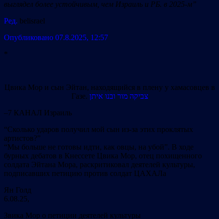
выглядел более устойчивым, чем Израиль и РБ. в 2025-м”
Ред.
belisrael
Опубликовано 07.8.2025, 12:57
*
Цвика Мор и сын Эйтан, находящийся в плену у хамасовцев в
Газе.
צביקה מור ובנו איתן
–7 КАНАЛ Израиль
“Сколько ударов получил мой сын из-за этих проклятых
артистов?”
“Мы больше не готовы идти, как овцы, на убой”. В ходе
бурных дебатов в Кнессете Цвика Мор, отец похищенного
солдата Эйтана Мора, раскритиковал деятелей культуры,
подписавших петицию против солдат ЦАХАЛа
Ян Голд
6.08.25,
Звика Мор о петиции деятелей культуры