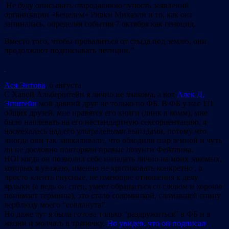
Не буду описывать стародавнюю тупость заявлений
организации «Бецелем» Ривки Михаэли и то, как она
запиналась, определяя события 7 октября как геноцид.
Вместо того, чтобы провалиться от стыда под землю, они
продолжают подписывать петиции.”
Ася Энтова
, 6 августа
С Хавой Альберштейн я лично не знакома, а вот
Алек Д.
Эпштейн
мой давний друг не только по ФБ. В ФБ у нас 111
общих друзей, мне нравятся его книги (линк в комм), мне
было наплевать на его нестандартную сексориентацию, я
насмехалась над его ультралевыми выпадами, потому что
иногда они так зашкаливали, что обходили шар земной и чуть
ли не дословно повторяли правые лозунги Фейглина.
НО! когда он позволил себе нападать лично на моих закомых,
которых я уважаю, именно не критиковать конкретно , а
просто клеить гнусные, не имеющие отношения к делу
ярлыки (а ведь он спец, умеет обращаться со словом и хорошо
понимает термины), это стало соломинкой, сломавшей спину
верблюду моего “совланута”.
Но даже тут я была готова только “раздружиться” в ФБ и в
жизни и молчать в тряпочку.
Но увидев, что он подписал