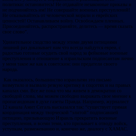
политики: остановитесь! Не отдавайте незаконные приказы и
не подчиняйтесь им! Не совершайте военных преступлений!
Не отказывайтесь от человеческой морали и еврейских
ценностей! Останавливаем войну. Освобождаем пленных.
Присоединяйтесь, распространяйте, делитесь — время сказать
свое слово”.
Удивительное сходство между этими двумя петициями
лишний раз доказывает нам что всегда найдутся евреи, с
радостью готовые осудить свой народ за фейковые военные
преступления и отношение к израильским подписантам лично
у меня такое же как к советским: они предатели своего
народа.
Как оказалось, большинство израильтян это письмо
возмутило и вызвало резкую критику в соцсетях и на правых
каналах сми. Все же пока что мы живем в демократии со
свободой слова, мы можем свободно выражать свое мнение к
пропагандонам в духе газеты Правда. Например, журналист
12 канала Амит Сегаль высказался так: “существует прямая
координация между творческой “элитой” подписавшей
петицию, призывающую Израиль прекратить военные
преступления, и всеми теми, кто призывает к отводу войск,
уступкам, размежеванию и, конечно же, диалогу с ХАМАС.