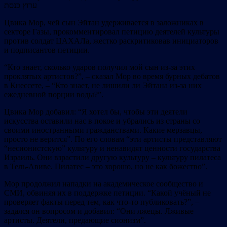
ערוץ כנסת
Цвика Мор, чей сын Эйтан удерживается в заложниках в
секторе Газы, прокомментировал петицию деятелей культуры
против солдат ЦАХАЛа, жестко раскритиковав инициаторов
и подписантов петиции.
“Кто знает, сколько ударов получил мой сын из-за этих
проклятых артистов?”, – сказал Мор во время бурных дебатов
в Кнессете, – “Кто знает, не лишили ли Эйтана из-за них
ежедневной порции воды?”.
Цвика Мор добавил: “Я хотел бы, чтобы эти деятели
искусства оставили нас в покое и убрались из страны со
своими иностранными гражданствами. Какие мерзавцы,
просто не верится”. По его словам “эти артисты представляют
“несионистскую” культуру и ненавидят ценности государства
Израиль. Они взрастили другую культуру – культуру пилатеса
в Тель-Авиве. Пилатес – это хорошо, но не как божество”.
Мор продолжил нападки на академическое сообщество и
СМИ, обвиняя их в поддержке петиции. “Какой учёный не
проверяет факты перед тем, как что-то публиковать?”, –
задался он вопросом и добавил: “Они лжецы. Лживые
артисты. Деятели, предающие сионизм”.