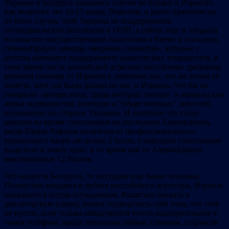
Украина и Беларусь оказались совсем не близки к Израилю,
как виделось лет 10-15 назад. Впрочем, и ранее практически
не было случая, чтоб Украина не поддерживала
антиизраильские резолюции в ООН, а сейчас еще и открыла
посольство несуществующей палестины в Киеве и посылала
гуманитарную помощь «мирным газоватам», которые с
детства начинают поддерживать хамасовских террористов, в
тоже время после российской агрессии настойчиво требовала
военной помощи от Израиля и обвиняла нас, что не хотим ей
помочь, хотя это было далеко не так, и Израиль, что бы не
говорили интересанты, среди которых хватает и израильских
левых журналистов, блогеров и “общественных” деятелей,
несомненно на стороне Украины. И наиболее это стало
заметно во время голосования на последнем Евровидении,
когда Юваль Рафаэль получила от профессионального
украинского жюри аж целых 2 балла, а народное голосование
выделило и вовсе один, в то время как от Азербайджана
максимальные 12 баллов.
Что касается Беларуси, то ситуация еще более печальна.
Полностью находясь в орбите российского агрессора, Израиль
оказывается всегда осуждаемым. Решиться поехать в
диктаторскую страну, значит подвергнуть себя тому, что тебя
не пустят, если только обнаружится что-то подозрительное в
твоем телефоне, вроде невинных лайков, снимков, подписок