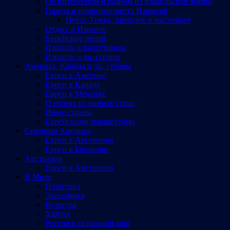
Об интересном и разном из израильской жизни
Города и памятные места Израиляl
Петах-Тиква: прошлое и настоящее
Отдых в Израиле
Еврейские песни
Израиль и палестинцы
Израиль и др. страны
Америка, Канада и др. страны
Евреи в Америке
Евреи в Канаде
Евреи в Мексике
О евреях из разных стран
Иные страны
Еврейскими маршрутами
Северная Америка
Евреи в Аргентине
Евреи в Бразилии
Австралия
Евреи в Австралии
В Мире
Политика
Экономика
Культура
Хайтек
Россия и остальной мир