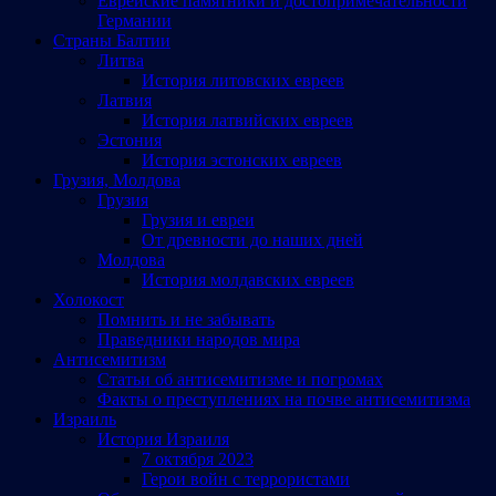
Еврейские памятники и достопримечательности
Германии
Страны Балтии
Литва
История литовских евреев
Латвия
История латвийских евреев
Эстония
История эстонских евреев
Грузия, Молдова
Грузия
Грузия и евреи
От древности до наших дней
Молдова
История молдавских евреев
Холокост
Помнить и не забывать
Праведники народов мира
Антисемитизм
Статьи об антисемитизме и погромах
Факты о преступлениях на почве антисемитизма
Израиль
История Израиля
7 октября 2023
Герои войн с террористами