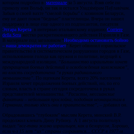
котором подробно в
материале
за 5 августа. Взяв себе по
приколу имя Вольф, он так и остался Уладзiмiрам Паўлавiчам.
Забыв о своей вахте “смелой борьбы” с хозяином Беларуси,
ему не дают покоя “бедные” пластелинцы. Вчера он нашел
поддержку в лице еще одного из подписантов, писателя
Этгара Керета
, в интервью итальянскому изданию
Corriere
della Sera
жестко раскритиковавшего действия Израиля в Газе.
В материале под заголовком “
Необходимо остановить бойню
– наша демократия не работает
” Керет обвинил израильское
правительство в систематическом разрушении городов в Газе,
использовании голода как оружия и политике, ведущей к
международной изоляции.
“Большинство израильтян хочет
прекращения боевых действий и освобождения заложников”,
но власть сосредоточена “в руках радикального
меньшинства”
. По оценкам Керета, всего 20% населения
Израиля хочет продолжения боевых действий, но, по его
словам, власть в стране сегодня сосредоточена в руках
представителей меньшинства.
“Расисты, мессианские
фанатики – небольшая прослойка, подобная неонацистам в
Германии, только здесь они в правительстве”
, – добавил он.
Обрадовавшись “глубоким” мыслям Керета, минский В.Р.
продолжил клевать Дину Рубину. А 1 августа политолух
выдал: “
все-таки жалко израильцев, как и белорусов, Хорошо,
если ч-з 15 лет “их” страны сохранятся… СССР в 1977-м