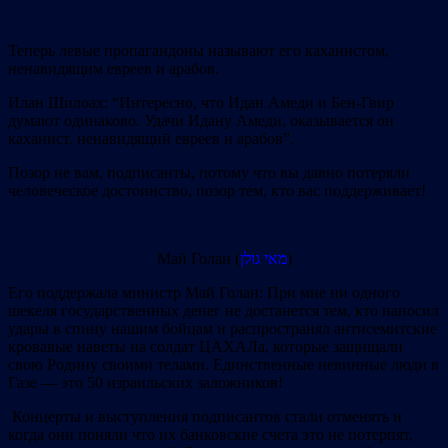
Теперь левые пропагандоны называют его каханистом,
ненавидящим евреев и арабов.
Илан Шилоах: “Интересно, что Идан Амеди и Бен-Гвир
думают одинаково. Удачи Идану Амеди, оказывается он
каханист.
ненавидящий евреев и арабов”.
Позор не вам, подписанты, потому что вы давно потеряли
человеческое достоинство, позор тем, кто вас поддерживает!
Май Голан (
מאי גולן
)
Его поддержала министр Май Голан: При мне ни одного
шекеля государственных денег не достанется тем, кто наносил
удары в спину нашим бойцам и распространял антисемитские
кровавые наветы на солдат ЦАХАЛа, которые защищали
свою Родину своими телами. Единственные невинные люди в
Газе — это 50 израильских заложников!
Концерты и выступления подписантов стали отменять и
когда они поняли что их банковские счета это не потерпят,