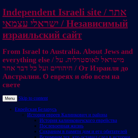
Independent Israeli site / אתר
ישראלי עצמאי / Независимый
израильский сайт
From Israel to Australia. About Jews and
everything else / מישראל לאוסטרליה. על
היהודים ועל כל דבר אחר / От Израиля до
Австралии. О евреях и обо всем на
свете
Skip to content
Menu
Еврейская Беларусь
История евреев Калинкович и района
История калинковичского еврейства
Послевоенная жизнь
Сохраним в памяти дом и его обитателей
Вспомним тех, кто оставил след в истории