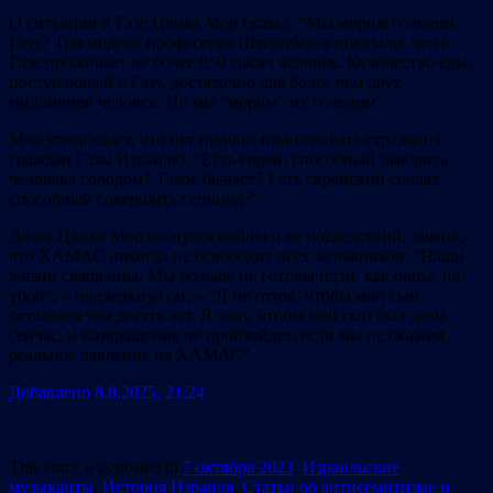
О ситуации в Газе Цвика Мор сказал: “Мы морим голодом
Газу? Три модели профессора Штернберга показали, что в
Газе проживает не более 850 тысяч человек. Количество еды,
поступающей в Газу, достаточно для более чем двух
миллионов человек. Но мы “морим” их голодом”.
Мор утверждает, что нет причин приписывать страдания
граждан Газы Израилю: “Есть еврей, способный заморить
человека голодом? Такое бывает? Есть еврейский солдат,
способный совершить геноцид?”.
Далее Цвика Мор коснулся войны и её последствий, заявив,
что ХАМАС никогда не освободит всех заложников. “Наши
жизни священны. Мы больше не готовы идти, как овцы, на
убой”, – подчеркнул он, – “Я не готов, чтобы мой сын
оставался там десять лет. Я хочу, чтобы мой сын был дома
сейчас, и возвращения не произойдет, если мы не окажем
реальное давление на ХАМАС”.
Добавлено 8.8.2025, 21:24
This entry was posted in
7 октября 2023
,
Израильские
музыканты
,
История Израиля
,
Статьи об антисемитизме и