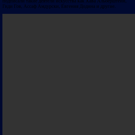
подписали такие деятели искусства как Хава Альберштейн,
Гиди Гов, Ассаф Амдурски, Евгения Додина и другие.