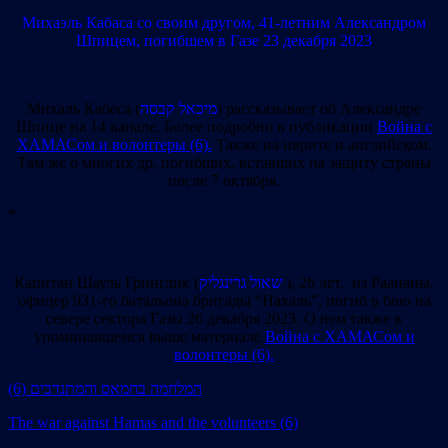
Михаэль Кабаса со своим другом, 41-летним Александром
Шпицем, погибшем в Газе 23 декабря 2023
Михаль Кабеса (
מיכאל קבסה
) рассказывает об Александре
Шпице на 14 канале. Более подробно в публикации
Война с
ХАМАСом и волонтеры (6).
Также на иврите и английском.
Там же о многих др, погибших, вставших на защиту страны
после 7 октября.
*
Капитан Шауль Гринглик (
שאול גרינגליק
), 26 лет, из Раананы,
офицер 931-го батальона бригады “Нахаль”, погиб в бою на
севере сектора Газы 26 декабря 2023. О нем также в
упоминавшемся выше материале
Война с ХАМАСом и
волонтеры (6).
(6) המלחמה בחמאס והמתנדבים
The war against Hamas and the volunteers (6)