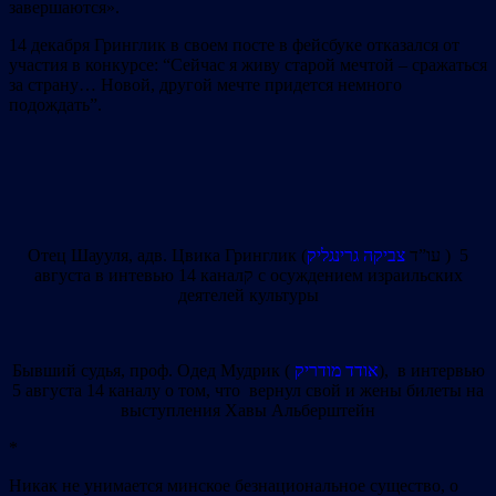
завершаются».
14 декабря Гринглик в своем посте в фейсбуке отказался от
участия в конкурсе: “Сейчас я живу старой мечтой – сражаться
за страну… Новой, другой мечте придется немного
подождать”.
צביקה גרינגליק
Отец Шаууля, адв. Цвика Гринглик (עו”ד
) 5
августа в интевью 14 каналק с осуждением израильских
деятелей культуры
Бывший судья, проф. Одед Мудрик (
אודד מודריק
), в интервью
5 августа 14 каналу о том, что вернул свой и жены билеты на
выступления Хавы Альберштейн
*
Никак не унимается минское безнациональное существо, о