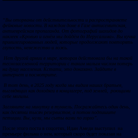
“Вы оторваны от действительности и распространяете
фейковые новости. В каждом доме в Газе антисемитская,
антиеврейская пропаганда. От фотографий шахидов до
наклеек «Кровью и огнём мы дойдём до Иерусалима». Вы кучка
привилегированных людей, которые продолжают повторять
глупость, невежество и ложь.
Нет другой армии в мире, которая действовала бы на такой
теснозаселенной территории с таким малым числом потерь
на душу населения. Кстати, это доказано. Зайдите в
интернет и посмотрите.
В тот день, в 2025 году когда мы видим наших братьев,
выглядящих как доходяги в концлагере, под землей, роющими
себе могилы.
Загляните на минутку в туннель. Посражайтесь один день,
как десятки тысяч резервистов, а потом подпишите
петиции. Вы, нули, мы сыты вами по горло”.
После этого поста в соцсетях, Идан Амеди выступил на
премьере фильма о нем, который скоро будет показан на