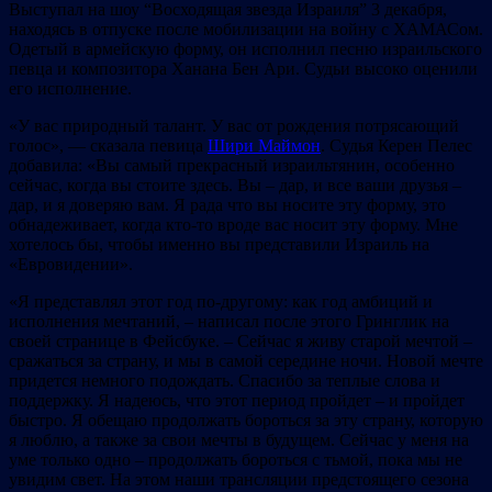
Выступал на шоу “Восходящая звезда Израиля” 3 декабря,
находясь в отпуске после мобилизации на войну с ХАМАСом.
Одетый в армейскую форму, он исполнил песню израильского
певца и композитора Ханана Бен Ари. Судьи высоко оценили
его исполнение.
«У вас природный талант. У вас от рождения потрясающий
голос», — сказала певица
Шири Маймон
. Судья Керен Пелес
добавила: «Вы самый прекрасный израильтянин, особенно
сейчас, когда вы стоите здесь. Вы – дар, и все ваши друзья –
дар, и я доверяю вам. Я рада что вы носите эту форму, это
обнадеживает, когда кто-то вроде вас носит эту форму. Мне
хотелось бы, чтобы именно вы представили Израиль на
«Евровидении».
«Я представлял этот год по-другому: как год амбиций и
исполнения мечтаний, – написал после этого Гринглик на
своей странице в Фейсбуке. – Сейчас я живу старой мечтой –
сражаться за страну, и мы в самой середине ночи. Новой мечте
придется немного подождать. Спасибо за теплые слова и
поддержку. Я надеюсь, что этот период пройдет – и пройдет
быстро. Я обещаю продолжать бороться за эту страну, которую
я люблю, а также за свои мечты в будущем. Сейчас у меня на
уме только одно – продолжать бороться с тьмой, пока мы не
увидим свет. На этом наши трансляции предстоящего сезона