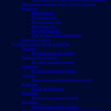
Материалы о жизни евреев других городов
Беларуси
Минская обл.
Витебская обл.
Могилевская обл.
Брестская обл.
Гродненская обл.
Как это было. Воспоминания
Беларусь и евреи
СТРАНЫ ЗАПАДНОЙ ЕВРОПЫ
Польша
История польских евреев
Чешская Республика
История чешских евреев
Германия
История немецких евреев
Англия
Евреи в Соединенном Королевстве
Франция
Евреи во Франции
Румыния
История румынских евреев
Болгария
История болгарских евреев