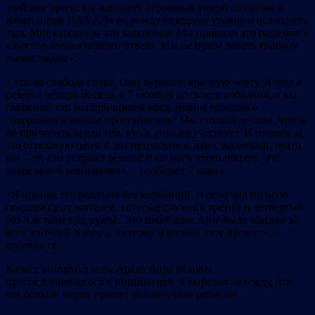
злейшие враги, вы наносите огромный ущерб солдатам и
командирам ЦАХАЛа на международном уровне и ослабляете
тыл. Мне стыдно за эти заявления. Мы приняли это решение в
качестве элементарного ответа. Мы не будем давать трибуну
таким людям».
«Это не свобода слова. Они перешли красную черту. Я был в
резерве четыре месяца, с 7 октября до своего избрания, и вы
говорите, что мы причиняем вред, морим голодом и
совершаем военные преступления? Мы столько делаем, чтобы
не причинять вреда тем, кто в этом не участвует. И платим за
это огромную цену. А вы приходите к нам с жалобами, будто
мы – те, кто устроил резню? Я не могу этого понять. Это
выше моего понимания», – сообщает 7 канал.
«Я принял это решение без колебаний. Я получил полную
поддержку от жителей, которые служат в третий и четвёртый
раз и встают под ружье. Это пощёчина. Мне было обидно за
всех жителей Хацора, поэтому и возник этот протест», –
добавил он.
Кабаса упомянул мэра Арада Яира Мааяна,
присоединившегося к инициативе, и выразил надежду, что
всё больше мэров примут аналогичное решение.