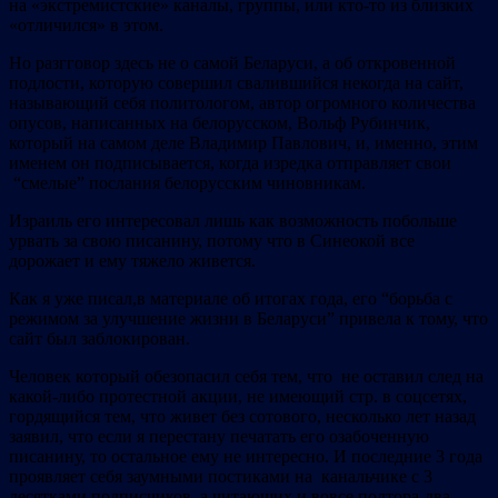
на «экстремистские» каналы, группы, или кто-то из близких
«отличился» в этом.
Но разгговор здесь не о самой Беларуси, а об откровенной
подлости, которую совершил свалившийся некогда на сайт,
называющий себя политологом, автор огромного количества
опусов, написанных на белорусском, Вольф Рубинчик,
который на самом деле Владимир Павлович, и, именно, этим
именем он подписывается, когда изредка отправляет свои
“смелые” послания белорусским чиновникам.
Израиль его интересовал лишь как возможность побольше
урвать за свою писанину, потому что в Синеокой все
дорожает и ему тяжело живется.
Как я уже писал,в материале об итогах года, его “борьба с
режимом за улучшение жизни в Беларуси” привела к тому, что
сайт был заблокирован.
Человек который обезопасил себя тем, что не оставил след на
какой-либо протестной акции, не имеющий стр. в соцсетях,
гордящийся тем, что живет без сотового, несколько лет назад
заявил, что если я перестану печатать его озабоченную
писанину, то остальное ему не интересно. И последние 3 года
проявляет себя заумными постиками на канальчике с 3
десятками подписчиков, а читающих и вовсе полтора-два