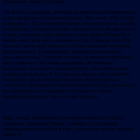
телеканале «Кешет» и сказал:
«Я знаю о спекуляциях, которые пытаются представить мои
слова как призыв к бесконечной войне. Это ложь. Мне 37 лет,
я сражался с 19 лет на трёх войнах, я терял братьев, друзей и
подчинённых, я ненавижу войну. Мои родители, да продлятся
их дни, воспитали моего брата и меня в любви к Израилю, и
именно через эти очки я смотрю на мир. Поэтому я не буду
молчать, когда моих братьев и сестёр называют военными
преступниками. Те резервисты, которые без колебаний
бросились в огонь 7 октября и позже, не являются военными
преступниками. Они наши защитники. Физические и
моральные. Они также защищают тех, кто подписывает
петиции против них. Я всё ещё хочу верить, что однажды,
после того, как мы увидели тяжёлые свидетельства о
состоянии Эвиатара и Рома (заложников в Газе), мы поймём,
как направить своё внимание и бороться за наших
голодающих братьев. Они — самое главное».
Идан Амеди, прервавший блестящую карьеру в Netflix и
«Кесарии», надевший форму 7 октября и получивший
серьёзные ранения в боях в Газе, стал новым врагом лидеров
протеста.