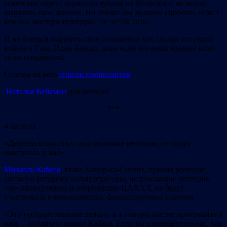
советские евреи, скрипели зубами от бессилия и не могли
выразить свое мнение. Но сейчас мы должны спросить себя: С
кем вы, мастера культуры? אתם של ישראל?
И не бояться выразить свое отношение как сделал это герой
войны в Газе, Идан Амеди, даже если это наше мнение кому
то не понравится.
Ссылка на весь
список подписантов
Наталья Вейсман
для belisrael
***
4 августа
«Деятели искусства, подписавшие петицию, не будут
выступать у нас»
Михаэль Кабеса
, глава Хацор-ха-Глилит, принял решение,
согласно которому культуртрегеры, подписавшие петицию
«за» капитуляцию и очернившие ЦАХАЛ, не будут
участвовать в мероприятиях, финансируемых советом.
«Это государственные деньги, и я говорю им: не приезжайте к
нам, – публично заявил Кабаса. Если вы клевещете на нас, как