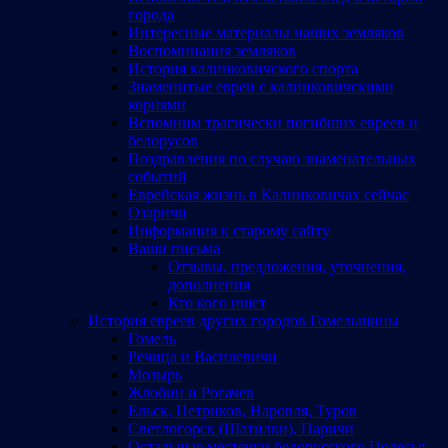
города
Интересные материалы наших земляков
Воспоминания земляков
История калинковичского спорта
Знаменитые евреи с калинковичскими
корнями
Вспомним трагически погибших евреев и
белорусов
Поздравления по случаю знаменательных
событий
Еврейская жизнь в Калинковичах сейчас
Озаричи
Информация к старому сайту
Ваши письма
Отзывы, предложения, уточнения,
дополнения
Кто кого ищет
История евреев других городов Гомельщины
Гомель
Речица и Василевичи
Мозырь
Жлобин и Рогачев
Ельск, Петриков, Наровля, Туров
Светлогорск (Шатилки), Паричи
Остальные местечки белорусского Полесья