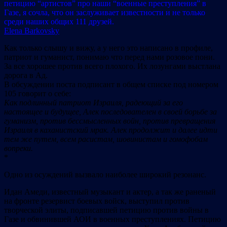
петицию “артистов” про наши “военные преступления” в
Газе, я сочла, что он заслуживает известности и не только
среди наших общих 111 друзей.
Elena Barkovsky
Как только слышу и вижу, а у него это написано в профиле,
патриот и гуманист, понимаю что перед нами розовое пони.
За все хорошее против всего плохого. Их лозунгами выстлана
дорога в Ад.
В обсуждении поста подписант в общем списке под номером
105 говорит о себе:
Как подлинный патриот Израиля, радеющий за его
настоящее и будущее, Алек последователен в своей борьбе за
гуманизм, против бессмысленных войн, против превращения
Израиля в каханистский мрак. Алек продолжит и далее идти
тем же путем, всем расистам, шовинистам и гомофобам
вопреки.
*
Одно из осуждений выз
вало наиболее широкий резонанс.
Идан Амеди, известный музыкант и актер, а так же раненый
на фронте резервист боевых войск, выступил против
творческой элиты, подписавшей петицию против войны в
Газе и обвинившей АОИ в военных преступлениях. Петицию