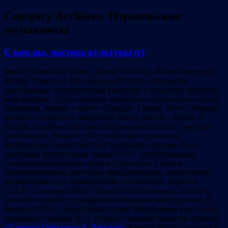
Category Archives:
Израильские
музыканты
С кем вы, мастера культуры (с)
Место: Советский Союз. Время: 1970 год. После блестящей
победы Израиля в Шестидневной Войне начинается
разнузданная антисемитская кампания в средствах массовой
информации. Среди авторов «гневных» писем много евреев.
Например, письмо в газету «Правда» 3 марта 1970 г. «Нельзя
молчать» подписали академики Минц, Митин , Франк и
Чухрай. Подобные письма публиковались во всех союзных
республиках. В марте 1971 г. в Москве состоялась
Конференция представителей иудейского духовенства и
еврейских религиозных общин СССР для обсуждения
«отношения верующих евреев Советского Союза к
провокационным действиям международных сионистских
организаций и их измышлениям о положении евреев в
СССР».13 января 1970 г. «Правда» опубликовала 11 писем
советских евреев, осуждавших желающих эмигрировать. В
феврале 1970 г. с антисионистскими заявлениями выступили
московский раввин И. Л. Левин и главный редактор журнала
«Советиш Геймланд»
А. Вергелис
. 4 марта 1970 г. состоялась