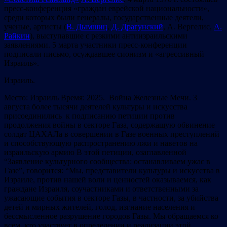
пресс-конференция «граждан еврейской национальности»,
среди которых были генералы, государственные деятели,
ученые, артисты (
В. Дымшиц
,
Д. Драгунский
, А. Вергелис,
А.
Райкин
), выступавшие с резкими антиизраильскими
заявлениями. 5 марта участники пресс-конференции
подписали письмо, осуждавшее сионизм и «агрессивный
Израиль».
Израиль.
Место: Израиль Время: 2025. Война Железные Мечи. 3
августа более тысячи деятелей культуры и искусства
присоединились к подписанию петиции против
продолжения войны в секторе Газа, содержащую обвинение
солдат ЦАХАЛа в совершении в Газе военных преступлений
и способствующую распространению лжи и наветов на
израильскую армию В этой петиции, озаглавленной
“Заявление культурного сообщества: останавливаем ужас в
Газе”, говорится: “Мы, представители культуры и искусства в
Израиле, против нашей воли и ценностей оказываемся, как
граждане Израиля, соучастниками и ответственными за
ужасающие события в секторе Газы, в частности, за убийства
детей и мирных жителей, голод, изгнание населения и
бессмысленное разрушение городов Газы. Мы обращаемся ко
всем, кто участвует в определении и реализации этой