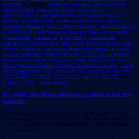
погромах
and tagged
«Бецелем»
,
14 канал
,
Elena Barkovsky
,
Michael Kabesa
,
Александр Шпиц
,
Амит Сегаль
,
антисионистские заявления советских евреевя
,
Аркадий
Райкин
,
Арон Вергелис
,
Ассаф Амдурски
,
Ася Энтова
,
Владимир Дымшиц
,
война "Железные мечи"
,
война Израиля с
ХАМАСом
,
Вольф Рубинчик
,
Гиди Гов
,
Давид Драгунский
,
Дина Рубина
,
добро и зло
,
Идан Амеди
,
израильские
заложники
,
Илан Шилоах
,
Май Голан
,
Михаэль Кабеса
,
Одед
Мудрик
,
петиция израильских деятелей культуры
,
подлость
,
Ран Карми Бузагло
,
Ривка Михаэли
,
СССР и Шестидневная
война
,
Хава Альберштейн
,
Цвика Мор
,
Шауль Гринглик
,
Шестидневная война и репатриация советских евреев
,
Эйтан
Мор
,
Этгар Керет
,
,
מיכאל קבסה
,
מאי גולן
,
איתן מור
,
אודד מודריק
שאול גרינגליק
,
צביקה מור
,
צביקה גרינגליק
,
ערוץ 14
,
עידן עמדי
on
August 7, 2025
by
Aaron Shustin
.
На злобу дня. Безграничная подлость и кое что
хорошее
Обстановка не оченнь располагает к занятию сайтом, тем
более в том режиме, когда сидел с утра до и после полуночи.
Но что-то надо делать. И для начала некоторые изменения
внес в лого сайта.