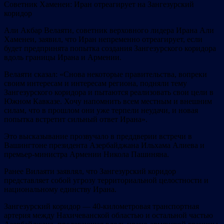
​​Советник Хаменеи: Иран отреагирует на Зангезурский
коридор
Али Акбар Велаяти, советник верховного лидера Ирана Али
Хаменеи, заявил, что Иран непременно отреагирует, если
будет предпринята попытка создания Зангезурского коридора
вдоль границы Ирана и Армении.
Велаяти сказал: «Снова некоторые правительства, вопреки
своим интересам и интересам региона, подняли тему
Зангезурского коридора и пытаются реализовать свои цели в
Южном Кавказе. Хочу напомнить всем местным и внешним
силам, что в прошлом они уже терпели неудачи, и новая
попытка встретит сильный ответ Ирана».
Это высказывание прозвучало в преддверии встречи в
Вашингтоне президента Азербайджана Ильхама Алиева и
премьер-министра Армении Никола Пашиняна.
Ранее Вилаяти заявлял, что Зангезурский коридор
представляет собой угрозу территориальной целостности и
национальному единству Ирана.
Зангезурский коридор — 40-километровая транспортная
артерия между Нахичеванской областью и остальной частью