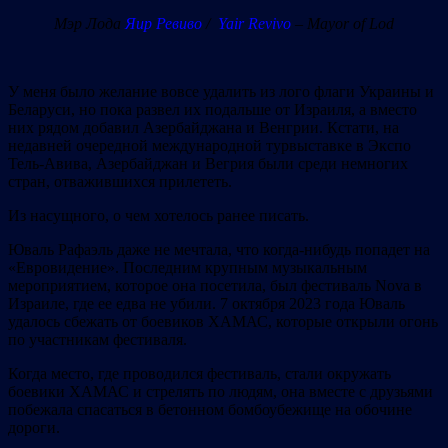
Мэр Лода
Яир Ревиво
/
Yair Revivo
– Mayor of Lod
У меня было желание вовсе удалить из лого флаги Украины и
Беларуси, но пока развел их подальше от Израиля, а вместо
них рядом добавил Азербайджана и Венгрии. Кстати, на
недавней очередной международной турвыставке в Экспо
Тель-Авива, Азербайджан и Вегрия были среди немногих
стран, отважившихся прилететь.
Из насущного, о чем хотелось ранее писать.
Юваль Рафаэль даже не мечтала, что когда-нибудь попадет на
«Евровидение». Последним крупным музыкальным
мероприятием, которое она посетила, был фестиваль Nova в
Израиле, где ее едва не убили. 7 октября 2023 года Юваль
удалось сбежать от боевиков ХАМАС, которые открыли огонь
по участникам фестиваля.
Когда место, где проводился фестиваль, стали окружать
боевики ХАМАС и стрелять по людям, она вместе с друзьями
побежала спасаться в бетонном бомбоубежище на обочине
дороги.