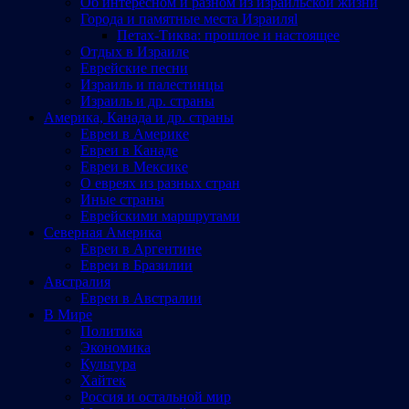
Об интересном и разном из израильской жизни
Города и памятные места Израиляl
Петах-Тиква: прошлое и настоящее
Отдых в Израиле
Еврейские песни
Израиль и палестинцы
Израиль и др. страны
Америка, Канада и др. страны
Евреи в Америке
Евреи в Канаде
Евреи в Мексике
О евреях из разных стран
Иные страны
Еврейскими маршрутами
Северная Америка
Евреи в Аргентине
Евреи в Бразилии
Австралия
Евреи в Австралии
В Мире
Политика
Экономика
Культура
Хайтек
Россия и остальной мир