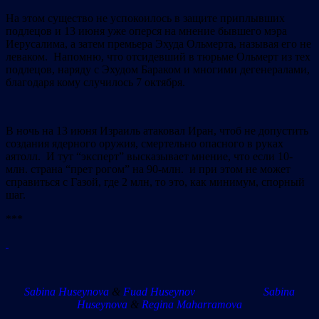
На этом существо не успокоилось в защите приплывших
подлецов и 13 июня уже оперся на мнение бывшего мэра
Иерусалима, а затем премьера Эхуда Ольмерта, называя его не
леваком. Напомню, что отсидевший в тюрьме Ольмерт из тех
подлецов, наряду с Эхудом Бараком и многими дегенералами,
благодаря кому случилось 7 октября.
В ночь на 13 июня Израиль атаковал Иран, чтоб не допустить
создания ядерного оружия, смертельно опасного в руках
аятолл.
И тут “эксперт” высказывает мнение, что если 10-
млн. страна “прет рогом” на 90-млн. и при этом не может
справиться с Газой, где 2 млн, то это, как минимум, спорный
шаг.
***
Sabina Huseynova
&
Fuad Huseynov
Sabina
Huseynova
&
Regina Maharramova