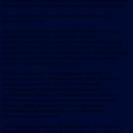
Азербайджана, пролегающая вдоль ирано-армянской границы.
Иран категорически возражает против открытия коридора.
Советник Хаменеи: Зангезурский коридор угрожает
безопасности Ирана
Министерство иностранных дел Ирана заявило по поводу
подписания декларации, касающейся мирного
урегулирования между Баку и Ереваном, а также создания
транспортного коридора TRIPP («Маршрут Трампа ради
международного мира и процветания»), что Иран пристально
следит за процессами в Южном Кавказе и поддерживает
диалог с Азербайджаном и Арменией.
МИД Ирана говорит, что поддерживает шаги по
установлению мира в регионе и приветствует подписание
декларации как важной вехи на пути к мирному
урегулированию. Одновременно МИД выражает
озабоченность в связи с иностранным вмешательством в
региональные процессы, включая возможное изменение
границ. Тегеран призывает соблюдать принципы
территориальной целостности и государственного
суверенитета стран региона.
Это официальная реакция. Неофициальная – все пропало,
коридор внедряют, сионисты приезжают, НАТО окружает,