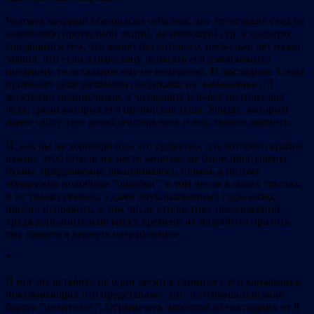
Человек который обезопасил себя тем, что не оставил след на
какой-либо протестной акции, не имеющий стр. в соцсетях,
гордящийся тем, что живет без сотового, несколько лет назад
заявил, что если я перестану печатать его озабоченную
писанину, то остальное ему не интересно. И последние 3 года
проявляет себя заумными постиками на канальчике с 3
десятками подписчиков, а читающих и вовсе полтора-два
чела, среди которых его щучинская теща. Ущерб, который
нанес сайту этот разоблачитель всех и вся, тяжело оценить.
И, как бы не хорохорилось это существо, для которого крайне
важно, чтоб стояли на месте запятые, не были пропущены
буквы, предложение заканчивалось точкой, а потому
обнаружив подобные “ошибки”, в том числе в своих текстах,
и не только свежих, а даже опубликованных годы назад,
просил исправить, в том числе стилистику предложений,
крадя дополнительно массу времени на подобную прихоть,
ему придется вернуть награбленное.
*
Я мог бы вставить не один десяток скринов с его канальчика,
показывающих что представляет этот потерявший всякие
берега “политолог”. Ограничусь парочкой из последних от 8