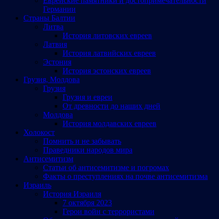
Еврейские памятники и достопримечательности
Германии
Страны Балтии
Литва
История литовских евреев
Латвия
История латвийских евреев
Эстония
История эстонских евреев
Грузия, Молдова
Грузия
Грузия и евреи
От древности до наших дней
Молдова
История молдавских евреев
Холокост
Помнить и не забывать
Праведники народов мира
Антисемитизм
Статьи об антисемитизме и погромах
Факты о преступлениях на почве антисемитизма
Израиль
История Израиля
7 октября 2023
Герои войн с террористами