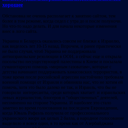
хорошее
Обстановка не оченнь располагает к занятию сайтом, тем
более в том режиме, когда сидел с утра до и после полуночи.
Но что-то надо делать. И для начала некоторые изменения
внес в лого сайта.
Украина и Беларусь оказались совсем не близки к Израилю,
как виделось лет 10-15 назад. Впрочем, и ранее практически
не было случая, чтоб Украина не поддерживала
антиизраильские резолюции в ООН, а сейчас еще и открыла
посольство несуществующей палестины в Киеве и посылала
гуманитарную помощь «мирным газоватам», которые с
детства начинают поддерживать хамасовских террористов, в
тоже время после российской агрессии настойчиво требовала
военной помощи от Израиля и обвиняла нас, что не хотим ей
помочь, хотя это было далеко не так, и Израиль, что бы не
говорили интересанты, среди которых хватает и израильских
левых журналистов, блогеров и “общественных” деятелей,
несомненно на стороне Украины. И наиболее это стало
заметно во время голосования на последнем Евровидении,
когда Юваль Рафаэль получила от профессионального
украинского жюри аж целых 2 балла, а народное голосование
выделило и вовсе один, в то время как от Азербайджана