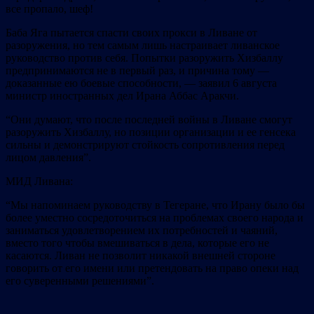
все пропало, шеф!
Баба Яга пытается спасти своих прокси в Ливане от
разоружения, но тем самым лишь настраивает ливанское
руководство против себя. Попытки разоружить Хизбаллу
предпринимаются не в первый раз, и причина тому —
доказанные ею боевые способности, — заявил 6 августа
министр иностранных дел Ирана Аббас Аракчи.
“Они думают, что после последней войны в Ливане смогут
разоружить Хизбаллу, но позиции организации и ее генсека
сильны и демонстрируют стойкость сопротивления перед
лицом давления”.
МИД Ливана:
“Мы напоминаем руководству в Тегеране, что Ирану было бы
более уместно сосредоточиться на проблемах своего народа и
заниматься удовлетворением их потребностей и чаяний,
вместо того чтобы вмешиваться в дела, которые его не
касаются. Ливан не позволит никакой внешней стороне
говорить от его имени или претендовать на право опеки над
его суверенными решениями”.