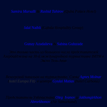
Samira Mursalli
&
Rashid Tahirov
(Quba Palace Hotel)
Jalal Naibli
(Gabala Hospitality Group)
Gunay Azadalieva
&
Sabina Guluzade
Это только часть из большого числа представителей
Азербайджана на 30-й международной турвыставке IMTM в
Экспо Тель-Авив
Венгерский павильон на турвыставке. Слева
Agnes Molnar
(
hotel Europa Fit)
, в центре
Gyulai Matias
(hotel Carbona)
Представители Узбекистана
Oleg Ivanov
и
Jakhongirkhon
Abrorkhonov
(Air Samarkand
)