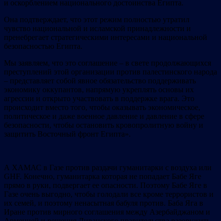
и оскорблением национального достоинства Египта.
Она подтверждает, что этот режим полностью утратил
чувство национальной и исламской принадлежности и
пренебрегает стратегическими интересами и национальной
безопасностью Египта.
Мы заявляем, что это соглашение – в свете продолжающихся
преступлений этой организации против палестинского народа
– представляет собой явное обязательство поддерживать
экономику оккупантов, напрямую укреплять основы их
агрессии и открыто участвовать в поддержке врага. Это
происходит вместо того, чтобы оказывать экономическое,
политическое и даже военное давление и давление в сфере
безопасности, чтобы остановить кровопролитную войну и
защитить Восточный фронт Египта».
А ХАМАС в Газе против раздачи гуманитарки с воздуха или
GHF. Конечно, гуманитарка которая не попадает Бабе Яге
прямо в руки, подвергает ее опасности. Поэтому Бабе Яге в
Газе очень выгодно, чтобы голодали все кроме террористов и
их семей, и поэтому ненасытная бабуля против.
Баба Яга в
Иране против мирного соглашения между Азербайджаном и
Арменией и решения Ливанского правительства разоружить