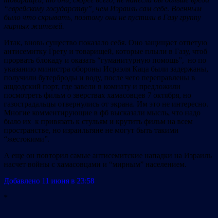
“еврейскому государству”, чем Израиль сам себе. Военным
было что скрывать, поэтому они не пустили в Газу группу
мирных жителей.
Итак, вновь существо показало себя. Оно защищает отпетую
антисемитку Грету и товарищей, которые плыли в Газу, чтоб
прорвать блокаду и оказать “гуманитурную помощь”, но по
указанию министра обороны Исраэля Каца были задержаны,
получили бутерброды и воду, после чего переправлены в
ашдодский порт, где завели в комнату и предложили
посмотреть фильм о зверствах хамасовцев 7 октября, но
газострадальцы отвернулись от экрана. Им это не интересно.
Многие комментирующие в фб высказали мысль, что надо
было их к привязать к стульям и крутить фильм на всем
пространстве, но израильтяне не могут быть такими
“жестокими”.
А еще он повторил самые антисемитские нападки на Израиль
насчет войны с хамасовцами и “мирным” населением.
Добавлено 11 июня в 23:58
*