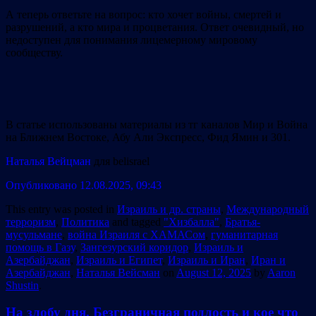
А теперь ответьте на вопрос: кто хочет войны, смертей и
разрушений, а кто мира и процветания. Ответ очевидный, но
недоступен для понимания лицемерному мировому
сообществу.
В статье использованы материалы из тг каналов Мир и Война
на Ближнем Востоке, Абу Али Экспресс, Фид Ямин и 301.
Наталья Вейцман
для belisrael
Опубликовано 12.08.2025, 09:43
This entry was posted in
Израиль и др. страны
,
Международный
терроризм
,
Политика
and tagged
"Хизбалла"
,
Братья-
мусульмане
,
война Израиля с ХАМАСом
,
гуманитарная
помощь в Газу
,
Зангезурский коридор
,
Израиль и
Азербайджан
,
Израиль и Египет
,
Израиль и Иран
,
Иран и
Азербайджан
,
Наталья Вейсман
on
August 12, 2025
by
Aaron
Shustin
.
На злобу дня. Безграничная подлость и кое что