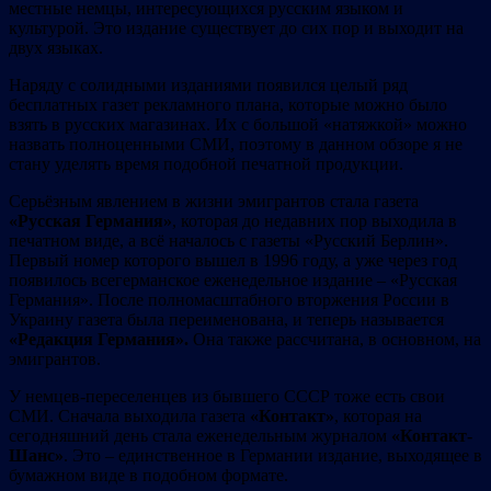
местные немцы, интересующихся русским языком и
культурой. Это издание существует до сих пор и выходит на
двух языках.
Наряду с солидными изданиями появился целый ряд
бесплатных газет рекламного плана, которые можно было
взять в русских магазинах. Их с большой «натяжкой» можно
назвать полноценными СМИ, поэтому в данном обзоре я не
стану уделять время подобной печатной продукции.
Серьёзным явлением в жизни эмигрантов стала газета
«Русская Германия»
, которая до недавних пор выходила в
печатном виде, а всё началось с газеты «Русский Берлин».
Первый номер которого вышел в 1996 году, а уже через год
появилось всегерманское еженедельное издание – «Русская
Германия». После полномасштабного вторжения России в
Украину газета была переименована, и теперь называется
«Редакция Германия».
Она также рассчитана, в основном, на
эмигрантов.
У немцев-переселенцев из бывшего СССР тоже есть свои
СМИ. Сначала выходила газета
«Контакт»
, которая на
сегодняшний день стала еженедельным журналом
«Контакт-
Шанс»
. Это – единственное в Германии издание, выходящее в
бумажном виде в подобном формате.