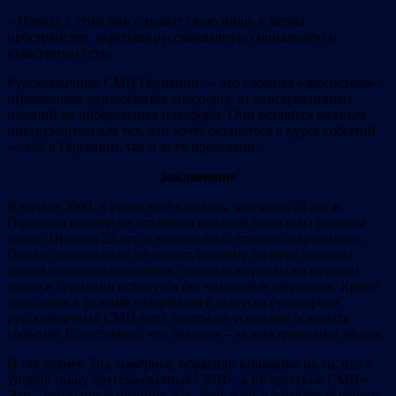
– Наряду с этим они создают свою нишу в медиа
пространстве, укрепляя русскоязычную социальную и
культурную сеть.
Русскоязычные СМИ Германии — это сложная «экосистема»,
отражающая разнообразие диаспоры: от консервативных
изданий до либеральных платформ. Они остаются важным
инструментом для тех, кто хочет оставаться в курсе событий
— как в Германии, так и за её пределами.
Заключение
В начале 2000- х годов мне казалось, что через 20 лет в
Германии вообще не останется никакой прессы на русском
языке. Прошло 25 лет, и выяснилось, что она сохранилась.
Однако молодёжь её не читает, поэтому по мере ухода из
жизни старшего поколения, газеты и журналы на русском
языке в Германии останутся без читателя и закроются. Кроме
того, даже в режиме ежедневного выпуска (чего среди
русскоязычных СМИ нет), газеты не успевают освещать
события. Естественно, что будущее – за электронными медиа.
И последнее. Вы, наверное, обратили внимание на то, что я
упорно пишу «русскоязычные СМИ», а не «русские СМИ».
Это – осознанная позиция, т. к. речь идёт о жителях бывшего