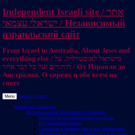
Independent Israeli site / אתר
ישראלי עצמאי / Независимый
израильский сайт
From Israel to Australia. About Jews and
everything else / מישראל לאוסטרליה. על
היהודים ועל כל דבר אחר / От Израиля до
Австралии. О евреях и обо всем на
свете
Skip to content
Menu
Еврейская Беларусь
История евреев Калинкович и района
История калинковичского еврейства
Послевоенная жизнь
Сохраним в памяти дом и его обитателей
Вспомним тех, кто оставил след в истории