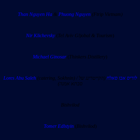
Than Nguyen Ha
&
Phuong Nguyen
(Ftrip Vietnam)
Nir Klichevsky
(
Tel Aviv Gl)obal & Tourism
)
Michael Ginosar
(
Thinkers Distillery
)
Lores Abu Saleh
(catering, Sokhnin) /
(הקייטרינג של
לוריס אבו סאלח
סבתא אמנה)
Bishvilod
Tomer Edlstyin
(
Bishvilod
)