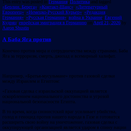
This entry was posted in
Германия
,
Политика
and tagged
«Берлин. Берега»
,
«Контакт-Шанс»
,
«Литературный
Европеец»
,
«Немецко-Русский Курьер»
,
«Редакция
Германия»
,
«Русская Германия»
,
война в Украине
,
Евгений
Кудряц
,
еврейская эмиграция в Германию
on
April 21, 2026
by
Aaron Shustin
.
А Баба Яга против
Конечно против мира и сотрудничества между странами. Баба
Яга за терроризм, смерть, джихад и всемирный халифат.
Например, «Братья-мусульмане» против газовой сделки
между Израилем и Египтом:
«Газовая сделка с израильской оккупацией является
оскорблением национального достоинства и угрозой
национальной безопасности Египта.
В то время, когда сионистский враг усиливает убийства,
голод и геноцид против нашего народа в Газе и готовится
расширить свою войну на уничтожение, газовая сделка с
оккупирующей организацией является ударом в спину нации