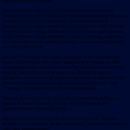
максимальные 12 баллов.
Что касается Беларуси, то ситуация еще более печальна.
Полностью находясь в орбите российского агрессора, Израиль
оказывается всегда осуждаемым. Решиться поехать в
диктаторскую страну, значит подвергнуть себя тому, что тебя
не пустят, если только обнаружится что-то подозрительное в
твоем телефоне, вроде невинных лайков, снимков, подписок
на «экстремистские» каналы, группы, или кто-то из близких
«отличился» в этом.
Но разгговор здесь не о самой Беларуси, а об откровенной
подлости, которую совершил свалившийся некогда на сайт,
называющий себя политологом, автор огромного количества
опусов, написанных на белорусском, Вольф Рубинчик,
который на самом деле Владимир Павлович, и, именно, этим
именем он подписывается, когда изредка отправляет свои
“смелые” послания белорусским чиновникам.
Израиль его интересовал лишь как возможность побольше
урвать за свою писанину, потому что в Синеокой все
дорожает и ему тяжело живется.
Как я уже писал,в материале об итогах года, его “борьба с
режимом за улучшение жизни в Беларуси” привела к тому, что
сайт был заблокирован.