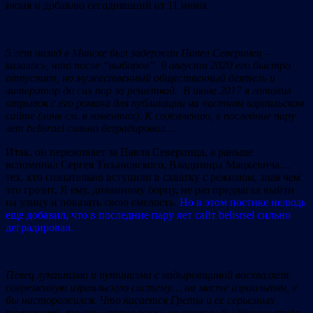
июня и добавлю сегодняшний от 11 июня.
5 лет назад в Минске был задержан Павел Северинец –
казалось, что после “выборов” 9 августа 2020 его быстро
отпустят, но мужественный общественный деятель и
литератор до сих пор за решеткой. В июне 2017 я готовил
отрывок с его романа для публикации на частном израильском
сайте (линк см. в коментах). К сожалению, в последние пару
лет belisrael сильно деградировал…
Итак, он переживает за Павла Северинца, а раньше
вспоминал Сергея Тихановского, Владимира Мацкевича…
тех, кто сознательно вступили в схватку с режимом, зная чем
это грозит. Я ему, диванному борцу, не раз предлагал выйти
на улицу и показать свою смелость.
Но в этом постике нелюдь
еще добавил, что в последние пару лет сайт belisrsel сильно
деградировал.
Певец лукашизма и путинизма с кадыровщиной восхваляет
современную израильскую систему… на месте израильтян, я
бы насторожился. Что касается Греты и ее серьезных
товарищей, то они, скорее всего, не нанесли бы больше вреда