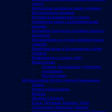
города
Интересные материалы наших земляков
Воспоминания земляков
История калинковичского спорта
Знаменитые евреи с калинковичскими
корнями
Вспомним трагически погибших евреев и
белорусов
Поздравления по случаю знаменательных
событий
Еврейская жизнь в Калинковичах сейчас
Озаричи
Информация к старому сайту
Ваши письма
Отзывы, предложения, уточнения,
дополнения
Кто кого ищет
История евреев других городов Гомельщины
Гомель
Речица и Василевичи
Мозырь
Жлобин и Рогачев
Ельск, Петриков, Наровля, Туров
Светлогорск (Шатилки), Паричи
Остальные местечки белорусского Полесья