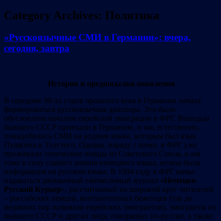
Category Archives:
Политика
«Русскоязычные СМИ в Германии»: вчера,
сегодня, завтра
История и предпосылки появления
В середине 90-хх годов прошлого века в Германии начала
формироваться русскоязычная диаспора. Это было
обусловлено началом еврейской эмиграции в ФРГ. Выходцы
бывшего СССР приехали в Германию, и им, естественно,
понадобились СМИ на родном языке, которым был язык
Пушкина и Толстого. Однако, наряду с ними, в ФРГ уже
проживали этнические немцы из Советского Союза, и им
тоже в силу слабого знания немецкого языка, нужна была
информация на русском языке. В 1994 году в ФРГ начал
издаваться двуязычный ежемесячный журнал
«Немецко-
Русский Курьер
», рассчитанный на широкий круг читателей
– российских немцев, контингентных беженцев (так до
недавних пор называли еврейских эмигрантов), эмигранты из
бывшего СССР и других лица, говорящих по-русски, а также