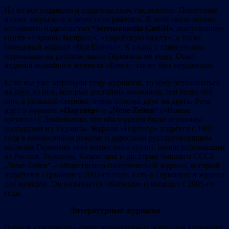
Но не все изданиям и издательствам так повезло. Некоторые
из них закрылись и перестали работать. В этой связи можно
вспомнить издательство
“Wernermedia GmbH»
, выпускавшее
газету «Европа-Экспресс», «Еврейскую газету», а также
глянцевый журнал «Вся Европа». К слову, с глянцевыми
журналами на русском языке Германии не везёт. Опыт
издания подобного журнала «Блеск» также был неудачным.
Если мы уже затронули тему журналов, то хочу остановиться
на двух из них, которые достойны внимания, тем более что
они, в большой степени, очень похожи друг на друга. Речь
идёт о журнале
«Партнёр»
и
„
Neue
Zeiten
“
(«Новые
времена»). Любопытно, что оба издания были основаны
выходцами из Украины. Журнал «Партнёр» издаётся с 1997
года в ежемесячном режиме и адресован русскоговорящим
жителям Германии всех возрастных групп, иммигрировавшим
из России, Украины, Казахстана и др. стран бывшего СССР.
„Neue Zeiten“ – общественно-политический журнал, который
издаётся в Германии с 2002-го года. Есть в Германии и журнал
для женщин. Он называется «Катюша» и выходит с 2005-го
года.
Литературные журналы
Первой «ласточкой» среди литературных журналов Германии