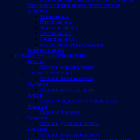
Материалы о жизни евреев других городов
Беларуси
Минская обл.
Витебская обл.
Могилевская обл.
Брестская обл.
Гродненская обл.
Как это было. Воспоминания
Беларусь и евреи
СТРАНЫ ЗАПАДНОЙ ЕВРОПЫ
Польша
История польских евреев
Чешская Республика
История чешских евреев
Германия
История немецких евреев
Англия
Евреи в Соединенном Королевстве
Франция
Евреи во Франции
Румыния
История румынских евреев
Болгария
История болгарских евреев