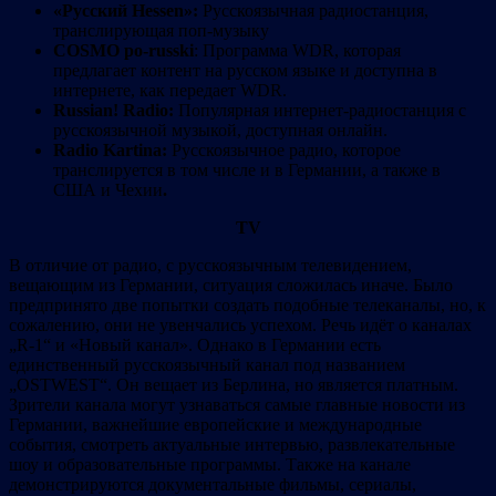
«Русский Hessen»:
Русскоязычная радиостанция,
транслирующая поп-музыку
COSMO po-russki
: Программа WDR, которая
предлагает контент на русском языке и доступна в
интернете, как передает WDR.
Russian! Radio:
Популярная интернет-радиостанция с
русскоязычной музыкой, доступная онлайн.
Radio Kartina:
Русскоязычное радио, которое
транслируется в том числе и в Германии, а также в
США и Чехии
.
TV
В отличие от радио, с русскоязычным телевидением,
вещающим из Германии, ситуация сложилась иначе. Было
предпринято две попытки создать подобные телеканалы, но, к
сожалению, они не увенчались успехом. Речь идёт о каналах
„R-1“ и «Новый канал». Однако в Германии есть
единственный русскоязычный канал под названием
„OSTWEST“. Он вещает из Берлина, но является платным.
Зрители канала могут узнаваться самые главные новости из
Германии, важнейшие европейские и международные
события, смотреть актуальные интервью, развлекательные
шоу и образовательные программы. Также на канале
демонстрируются документальные фильмы, сериалы,