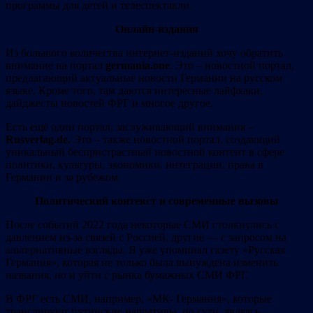
программы для детей и телеспектакли.
Онлайн-издания
Из большого количества интернет-изданий хочу обратить
внимание на портал
germania
.
one
. Это – новостной портал,
предлагающий актуальные новости Германии на русском
языке. Кроме того, там даются интересные лайфхаки,
дайджесты новостей ФРГ и многое другое.
Есть ещё один портал, заслуживающий внимания –
Rusverlag
.
de
.
Это – также новостной портал, создающий
уникальный беспристрастный новостной контент в сфере
политики, культуры, экономики, интеграции, права в
Германии и за рубежом.
Политический контекст и современные вызовы
После событий 2022 года некоторые СМИ столкнулись с
давлением из-за связей с Россией, другие — с запросом на
альтернативные взгляды. Я уже упоминал газету «Русская
Германия», которая не только была вынуждена изменить
названия, но и уйти с рынка бумажных СМИ ФРГ.
В ФРГ есть СМИ, например, «МК- Германия», которые
транслируют путинские нарративы, по сути, являясь