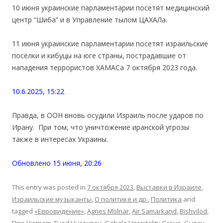
10 июня украинские парламентарии посетят медицинский
центр “Шиба” и в Управление тылом ЦАХАЛа.
11 июня украинские парламентарии посетят израильские
посёлки и кибуцы на юге страны, пострадавшие от
нападения террористов ХАМАСа 7 октября 2023 года.
10.6.2025, 15:22
Правда, в ООН вновь осудили Израиль после ударов по
Ирану. При том, что уничтожение иранской угрозы
также в интересах Украины.
Обновлено 15 июня, 20:26
This entry was posted in
7 октября 2023
,
Выставки в Израиле
,
Израильские музыканты
,
О политике и др.
,
Политика
and
tagged
«Евровидение»
,
Agnes Molnar
,
Air Samarkand
,
Bishvilod
,
Ftrip Vietnam
,
Fuad Huseynov
,
Gabala Hospitality Group
,
Gunay