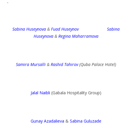
Sabina Huseynova
&
Fuad Huseynov
Sabina
Huseynova
&
Regina Maharramova
Samira Mursalli
&
Rashid Tahirov
(Quba Palace Hotel)
Jalal Naibli
(Gabala Hospitality Group)
Gunay Azadalieva
&
Sabina Guluzade