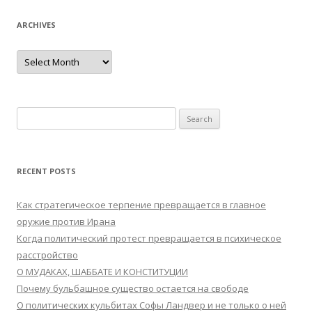
ARCHIVES
Archives
Search
for:
RECENT POSTS
Как стратегическое терпение превращается в главное
оружие против Ирана
Когда политический протест превращается в психическое
расстройство
О МУДАКАХ, ШАББАТЕ И КОНСТИТУЦИИ
Почему бульбашное существо остается на свободе
О политических кульбитах Софы Ландвер и не только о ней