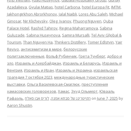
Azadalieva
,
Gyulai Matias
,
hotel Carbona
,
hotel Europa Fit
,
IMTM
,
Jakhongirkhon Abrorkhonov
,
Jalal Naibli
,
Lores Abu Saleh
,
Michael
Ginosar
,
Nir Klichevsky
,
Oleg Ivanov
,
Phuong Nguyen
,
Quba
Palace Hotel
,
Rashid Tahirov
,
Regina Maharramova
,
Sabina
Guluzade
,
Sabina Huseynova
,
Samira Mursalli
,
Tel Aviv Gl)obal &
Tourism
,
Than Nguyen Ha
,
Thinkers Distillery
,
Tomer Edlstyin
,
Yair
Revivo
,
антисемитизм в мире
,
белорусские
политзаключенные
,
Вольф Рубинчик
,
Грета Тунберг
,
добро и
зло
,
Израиль и Азербайджан
,
Израиль и Беларусь
,
Израиль и
Венгрия
,
Израиль и Иран
,
Израиль и Украина
,
израильская
трагедия 7 октября 2023
,
международные туристические
выставки
,
Ольга Василевская-Смаглюк
,
преступления
хамасовских головорезов
,
Хамас
,
Эхуд Ольмерт
,
Ювааль
Рафаэль
,
לוריס אבו סאלח
,
הקייטרינג של סבתא אמנה
on
June 7, 2025
by
Aaron Shustin
.