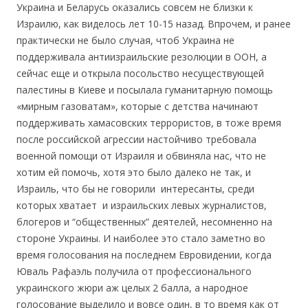
Украина и Беларусь оказались совсем не близки к
Израилю, как виделось лет 10-15 назад. Впрочем, и ранее
практически не было случая, чтоб Украина не
поддерживала антиизраильские резолюции в ООН, а
сейчас еще и открыла посольство несуществующей
палестины в Киеве и посылала гуманитарную помощь
«мирным газоватам», которые с детства начинают
поддерживать хамасовских террористов, в тоже время
после российской агрессии настойчиво требовала
военной помощи от Израиля и обвиняла нас, что не
хотим ей помочь, хотя это было далеко не так, и
Израиль, что бы не говорили интересанты, среди
которых хватает и израильских левых журналистов,
блогеров и “общественных” деятелей, несомненно на
стороне Украины. И наиболее это стало заметно во
время голосования на последнем Евровидении, когда
Юваль Рафаэль получила от профессионального
украинского жюри аж целых 2 балла, а народное
голосование выделило и вовсе один, в то время как от