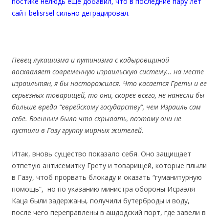
постике нелюдь еще добавил, что в последние пару лет
сайт belisrsel сильно деградировал.
Певец лукашизма и путинизма с кадыровщиной
восхваляет современную израильскую систему… на месте
израильтян, я бы насторожился. Что касается Греты и ее
серьезных товарищей, то они, скорее всего, не нанесли бы
больше вреда “еврейскому государству”, чем Израиль сам
себе. Военным было что скрывать, поэтому они не
пустили в Газу группу мирных жителей.
Итак, вновь существо показало себя. Оно защищает
отпетую антисемитку Грету и товарищей, которые плыли
в Газу, чтоб прорвать блокаду и оказать “гуманитурную
помощь”, но по указанию министра обороны Исраэля
Каца были задержаны, получили бутерброды и воду,
после чего переправлены в ашдодский порт, где завели в