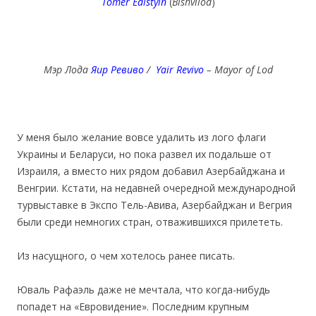
Tomer Edlstyin
(
Bishvilod
)
Мэр Лода
Яир Ревиво
/
Yair Revivo
– Mayor of Lod
У меня было желание вовсе удалить из лого флаги
Украины и Беларуси, но пока развел их подальше от
Израиля, а вместо них рядом добавил Азербайджана и
Венгрии. Кстати, на недавней очередной международной
турвыставке в Экспо Тель-Авива, Азербайджан и Вегрия
были среди немногих стран, отважившихся прилететь.
Из насущного, о чем хотелось ранее писать.
Юваль Рафаэль даже не мечтала, что когда-нибудь
попадет на «Евровидение». Последним крупным