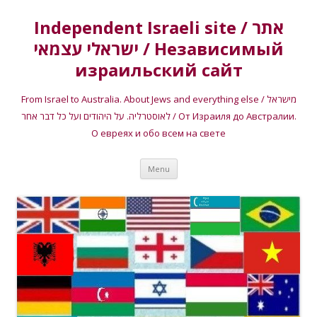
Independent Israeli site / אתר
ישראלי עצמאי / Независимый
израильский сайт
From Israel to Australia. About Jews and everything else / מישראל
לאוסטרליה. על היהודים ועל כל דבר אחר / От Израиля до Австралии.
О евреях и обо всем на свете
Skip
Menu
to
content