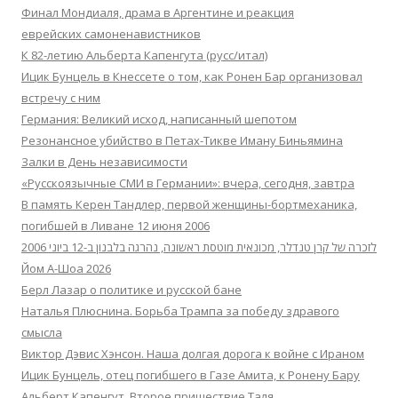
Финал Мондиаля, драма в Аргентине и реакция
еврейских самоненавистников
К 82-летию Альберта Капенгута (русс/итал)
Ицик Бунцель в Кнессете о том, как Ронен Бар организовал
встречу с ним
Германия: Великий исход, написанный шепотом
Резонансное убийство в Петах-Тикве Иману Биньямина
Залки в День независимости
«Русскоязычные СМИ в Германии»: вчера, сегодня, завтра
В память Керен Тандлер, первой женщины-бортмеханика,
погибшей в Ливане 12 июня 2006
לזכרה של קרן טנדלר, מכונאית מוטסת ראשונה, נהרגה בלבנון ב-12 ביוני 2006
Йом А-Шоа 2026
Берл Лазар о политике и русской бане
Наталья Плюснина. Борьба Трампа за победу здравого
смысла
Виктор Дэвис Хэнсон. Наша долгая дорога к войне с Ираном
Ицик Бунцель, отец погибшего в Газе Амита, к Ронену Бару
Альберт Капенгут. Второе пришествие Таля