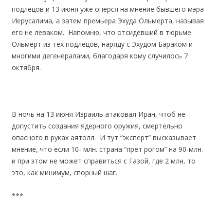
подлецов и 13 июня уже оперся на мнение бывшего мэра
Иерусалима, а затем премьера Эхуда Ольмерта, называя
его не леваком. Напомню, что отсидевший в тюрьме
Ольмерт из тех подлецов, наряду с Эхудом Бараком и
многими дегенералами, благодаря кому случилось 7
октября.
В ночь на 13 июня Израиль атаковал Иран, чтоб не
допустить создания ядерного оружия, смертельно
опасного в руках аятолл.
И тут “эксперт” высказывает
мнение, что если 10- млн. страна “прет рогом” на 90-млн.
и при этом не может справиться с Газой, где 2 млн, то
это, как минимум, спорный шаг.
***