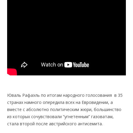
Юваль Рафаэль по итогам народного голосования в 35
странах намного опередила всех на Евровидении, а
вместе с абсолютно политическим жюри, большинство
из которых сочувствовали “угнетенным” газоватам,
стала второй после австрийского антисемита.