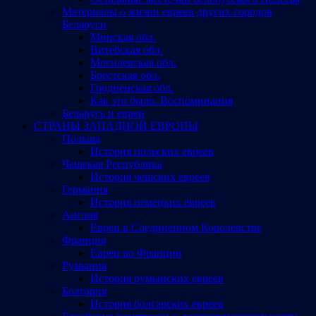
Материалы о жизни евреев других городов
Беларуси
Минская обл.
Витебская обл.
Могилевская обл.
Брестская обл.
Гродненская обл.
Как это было. Воспоминания
Беларусь и евреи
СТРАНЫ ЗАПАДНОЙ ЕВРОПЫ
Польша
История польских евреев
Чешская Республика
История чешских евреев
Германия
История немецких евреев
Англия
Евреи в Соединенном Королевстве
Франция
Евреи во Франции
Румыния
История румынских евреев
Болгария
История болгарских евреев