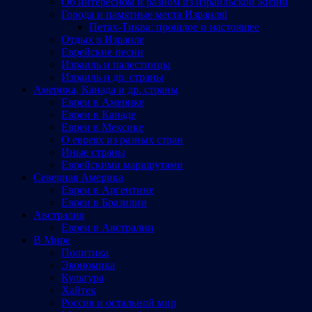
Об интересном и разном из израильской жизни
Города и памятные места Израиляl
Петах-Тиква: прошлое и настоящее
Отдых в Израиле
Еврейские песни
Израиль и палестинцы
Израиль и др. страны
Америка, Канада и др. страны
Евреи в Америке
Евреи в Канаде
Евреи в Мексике
О евреях из разных стран
Иные страны
Еврейскими маршрутами
Северная Америка
Евреи в Аргентине
Евреи в Бразилии
Австралия
Евреи в Австралии
В Мире
Политика
Экономика
Культура
Хайтек
Россия и остальной мир