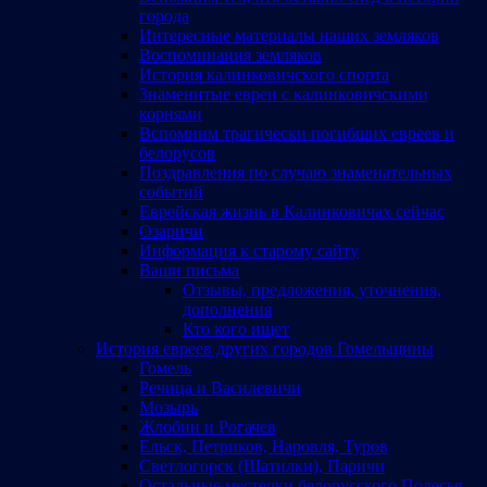
города
Интересные материалы наших земляков
Воспоминания земляков
История калинковичского спорта
Знаменитые евреи с калинковичскими
корнями
Вспомним трагически погибших евреев и
белорусов
Поздравления по случаю знаменательных
событий
Еврейская жизнь в Калинковичах сейчас
Озаричи
Информация к старому сайту
Ваши письма
Отзывы, предложения, уточнения,
дополнения
Кто кого ищет
История евреев других городов Гомельщины
Гомель
Речица и Василевичи
Мозырь
Жлобин и Рогачев
Ельск, Петриков, Наровля, Туров
Светлогорск (Шатилки), Паричи
Остальные местечки белорусского Полесья