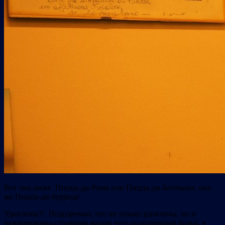
Вот она ниже Пицца-ди-Рома или Пицца-ди-Боччьоне, она
же Пицца-ди-берриде.
Удивлены?! Подозреваю, что не только удивлены, но и
разочарованы странным видом чуть подгоревшей булки, в