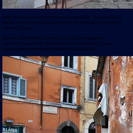
Мне было важно почувствовать атмосферу кондитерской,
чтобы чуть приблизится к секрету ее популярности среди
жителей Рима.
Вот же, прямо через стенку, есть другая кошерная
кондитерская, более причесанная эстетически и даже с
американизированным названием, но пустая!