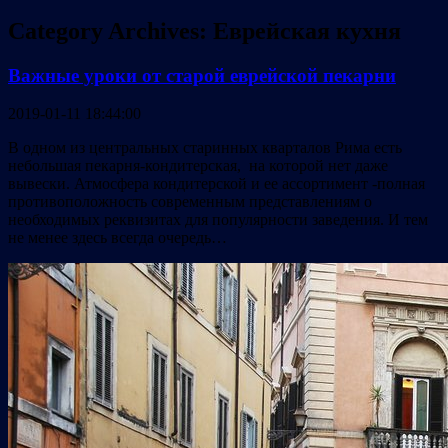
Category Archives:
Еврейская кухня
Важные уроки от старой еврейской пекарни
2019-01-11 18:44:00
В одном из центральных старинных кварталов Рима есть
небольшая пекарня-кондитерская, на которой нет даже
вывески. Атмосфера кондитерской и ее ассортимент -полная
противоположность современным представлениям о
необходимых реквизитах для популярности заведения. И тем
не менее здесь всегда очередь…