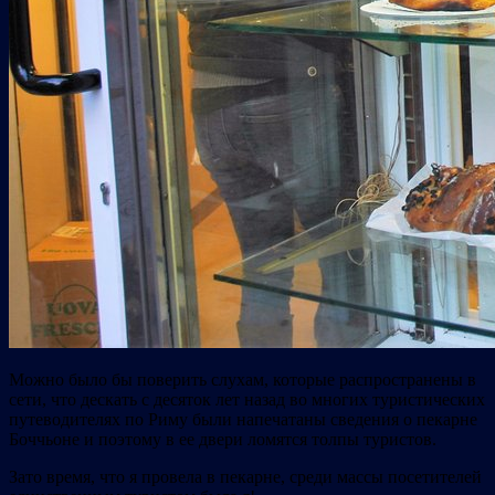
Можно было бы поверить слухам, которые распространены в
сети, что дескать с десяток лет назад во многих туристических
путеводителях по Риму были напечатаны сведения о пекарне
Боччьоне и поэтому в ее двери ломятся толпы туристов.
Зато время, что я провела в пекарне, среди массы посетителей