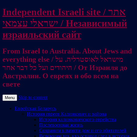
Independent Israeli site / אתר
ישראלי עצמאי / Независимый
израильский сайт
From Israel to Australia. About Jews and
everything else / מישראל לאוסטרליה. על
היהודים ועל כל דבר אחר / От Израиля до
Австралии. О евреях и обо всем на
свете
Skip to content
Menu
Еврейская Беларусь
История евреев Калинкович и района
История калинковичского еврейства
Послевоенная жизнь
Сохраним в памяти дом и его обитателей
Вспомним тех, кто оставил след в истории