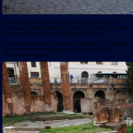
“Что меня так влечет в эту старую кошерную пекарню?”-
вопрошала я, проходя мимо археологических раскопок Largo
Argentino с обязательными котиками среди руин.
Я ни разу не верущая и, тем более, не еврейка, но упорно ищу
рядом по переулкам знаки еврейского гетто, в районе
которого она находится.