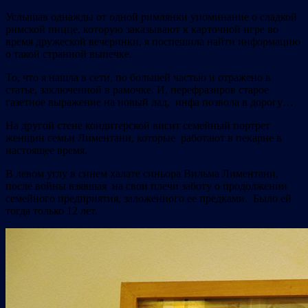
Услышав однажды от одной римлянки упоминание о сладкой
римской пицце, которую заказывают к карточной игре во
время дружеской вечеринки, я поспешила найти информацию
о такой странной выпечке.
То, что я нашла в сети, по большей частью и отражено в
статье, заключенной в рамочке. И, перефразиров старое
газетное выражение на новый лад, инфа позвола в дорогу…
На другой стене кондитерской висит семейный портрет
женщин семьи Лиментани, которые работают в пекарне в
настоящее время.
В левом углу в синем халате синьора Вильма Лиментани,
после войны взявшая на свои плечи заботу о продолжении
семейного предприятия, заложенного ее предками. Было ей
тогда только 12 лет.