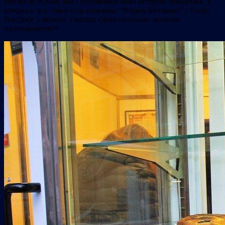
Неужели только два с половиной века истории заведения, у
которого все -таки есть название “Форно Боччьоне” ( Forno
Boccione ), можно считать единственным залогом
популярности?!