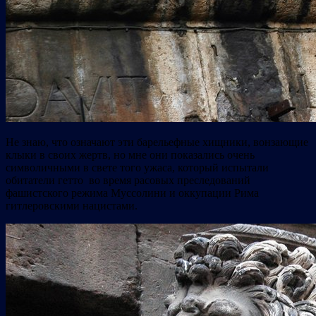
Не знаю, что означают эти барельефные хищники, вонзающие
клыки в своих жертв, но мне они показались очень
символичными в свете того ужаса, который испытали
обитатели гетто во время расовых преследований
фашистского режима Муссолини и оккупации Рима
гитлеровскими нацистами.