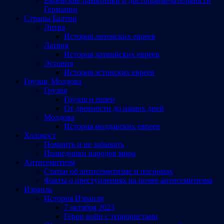
Еврейские памятники и достопримечательности
Германии
Страны Балтии
Литва
История литовских евреев
Латвия
История латвийских евреев
Эстония
История эстонских евреев
Грузия, Молдова
Грузия
Грузия и евреи
От древности до наших дней
Молдова
История молдавских евреев
Холокост
Помнить и не забывать
Праведники народов мира
Антисемитизм
Статьи об антисемитизме и погромах
Факты о преступлениях на почве антисемитизма
Израиль
История Израиля
7 октября 2023
Герои войн с террористами