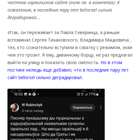
частном израильском сайте (линк см. в коментах). К
сожалению, в последние пару лет belisrael сильно
деградировал…
Итак, он переживает за Павла Северинца, а раньше
вспоминал Сергея Тихановского, Владимира Мацкевича…
тех, кто сознательно вступили в схватку с режимом, зная
чем это грозит. Я ему, диванному борцу, не раз предлагал
выйти на улицу и показать свою смелость.
Но в этом
постике нелюдь еще добавил, что в последние пару лет
сайт belisrsel сильно деградировал.