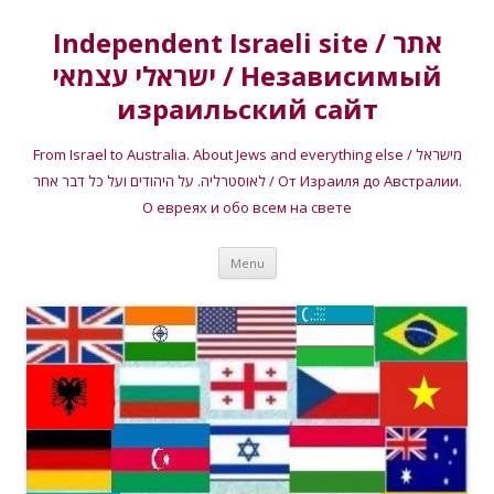
Independent Israeli site / אתר
ישראלי עצמאי / Независимый
израильский сайт
From Israel to Australia. About Jews and everything else / מישראל
לאוסטרליה. על היהודים ועל כל דבר אחר / От Израиля до Австралии.
О евреях и обо всем на свете
Skip
Menu
to
content