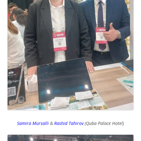
Samira Mursalli
&
Rashid Tahirov
(Quba Palace Hotel)