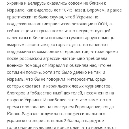
Украина и Беларусь оказались совсем не близки к
Израилю, как виделось лет 10-15 назад. Впрочем, и ранее
практически не было случая, чтоб Украина не
поддерживала антиизраильские резолюции в ООН, а
сейчас еще и открыла посольство несуществующей
палестины в Киеве и посылала гуманитарную помощь
«мирным газоватам», которые с детства начинают
поддерживать хамасовских террористов, в тоже время
после российской агрессии настойчиво требовала
военной помощи от Израиля и обвиняла нас, что не
хотим ей помочь, хотя это было далеко не так, и
Израиль, что бы не говорили интересанты, среди
которых хватает и израильских левых журналистов,
блогеров и “общественных” деятелей, несомненно на
стороне Украины. И наиболее это стало заметно во
время голосования на последнем Евровидении, когда
Юваль Рафаэль получила от профессионального
украинского жюри аж целых 2 балла, а народное
голосование выделило и вовсе один, в то время как от