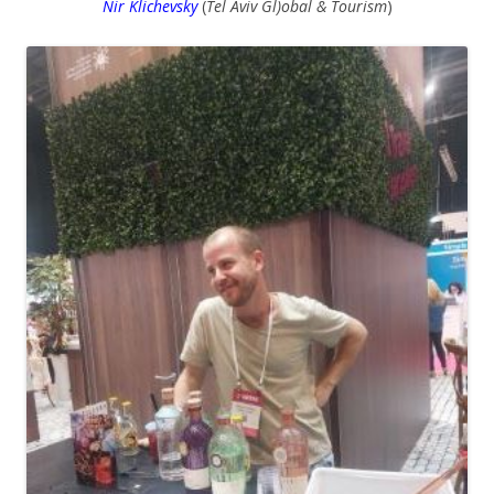
Nir Klichevsky
(
Tel Aviv Gl)obal & Tourism
)