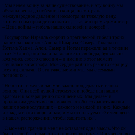
“Мы ведем войну за наше существование, и эту войну мы
обязаны вести до победного конца, несмотря на
международное давление и несмотря на тяжелую цену,
которую нам приходится платить, – заявил премьер-министр.
– Цена войны – гибель наших сыновей и дочерей”.
“Государство Израиль скорбит о трагической гибели троих
наших заложников: Алона Шимриза, Самера Талалки и
Йотама Хаима. Алон, Самер и Йотам пережили ад в течение
этих 70 дней, они были на волоске от свободы, буквально
коснулись своего спасения – и именно в этот момент
случилась катастрофа. Мое сердце разбито, разбито сердце у
всех израильтян. В эти тяжелые минуты мы с семьями
погибших”.
“Но в этот тяжелый час мне важно поддержать и наших
воинов. Они всей душой стремятся к победе над нашим
врагом и к возвращению похищенных. Мы делаем и
продолжим делать все возможное, чтобы сохранить жизни
наших военнослужащих – каждого и каждой из них. Каждый
и каждая из них дороги нам, и мы используем всё имеющееся
в нашем распоряжении, чтобы защитить их”.
“С момента трагедии меня не оставляет одна мысль. Что бы
было, если бы только что-то произошло иначе. И я уверен, все