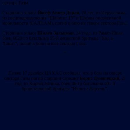
сектора Газы.
Старшина запаса
Йосеф Авнер Доран
, 26 лет, из Иерусалима,
из спецподразделения “Шайетет 13” и Школы оперативной
мобильности (БАЛНАМ), погиб в бою на севере сектора Газы.
Старшина запаса
Шалев Зальцман
, 24 года, из Рамат-Ишая,
боец ​​​​6623-го батальона 55-й десантной бригады “Ход а-
Ханит”, погиб в бою на юге сектора Газы.
*
Позже 17 декабря ЦАХАЛ сообщил, что в бою на севере
сектора Газы погиб старший сержант
Борис Дунавецкий
, 21
год, из Кирьят-Бялика, боец 46-го батальона 401-й
бронетанковой бригады “Иквот а-Барзель”.