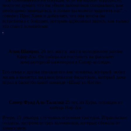
никто не думает, что вы убили заложников специально, вам
необходимо защищаться, и только вы можете защитить нас”, –
говорит Ирис Хаим и добавляет, что она хотела бы
встретиться с бойцами, которым адресована запись, как только
это станет возможным.
.
Алон Шамриз
, 26 лет, жил в жил в молодежном районе
Кфар-Аза. Он собирался поступить на факультет
компьютерной инженерии в Сапир-колледж.
Его семья и друзья описали его как человека, который любит
жизнь и является заядлым фанатом баскетбола, который даже
играл в баскетбольной команде «Шаар ха-Негев».
Самер Фуад Аль-Талалка
25 лет, из Хуры, похищен из
кибуца Нир-Ам
Вчера, 15 декабря. случилась огромная трагедия. Израильские
солдаты, застрелили трех заложников, которые сбежали от
хамасников.