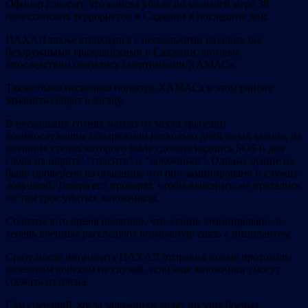
Офицер говорит, что войска убили по меньшей мере 38
палестинских террористов в Саджаии в последние дни.
ЦАХАЛ также столкнулся с несколькими казалось бы
безоружными гражданскими в Саджаии, которые
впоследствии оказались смертниками ХАМАСа.
Также было несколько попыток ХАМАСа в этом районе
заманить солдат в засаду.
В нескольких сотнях метрах от места трагедии
военнослужащие обнаружили несколько дней назад здание, на
внешних стенах которого была сделана надпись SOS и два
слова на иврите: “спасите” и “заложники”. Однако здание не
было проверено из опасения, что оно заминировано и служит
ловушкой. Теперь его проверят, чтобы выяснить, не прятались
ли там трое убитых заложников.
Солдаты в то время полагали, что здание заминировано, и
теперь военные расследуют возможную связь с инцидентом.
Сразу после инцидента ЦАХАЛ отправил новые протоколы
наземным войскам на случай, если еще заложники смогут
сбежать из плена.
Сам сценарий, когда заложники ходят по зоне боевых