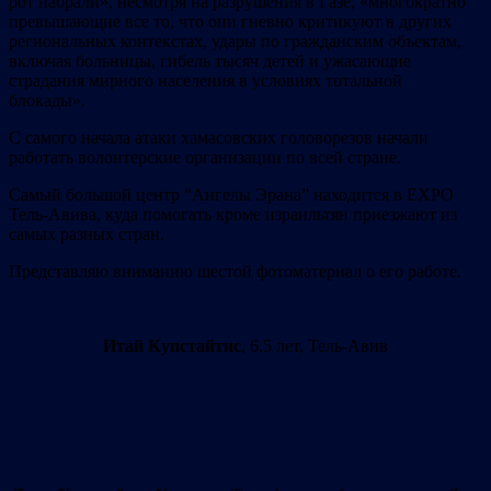
рот набрали», несмотря на разрушения в Газе, «многократно
превышающие все то, что они гневно критикуют в других
региональных контекстах, удары по гражданским объектам,
включая больницы, гибель тысяч детей и ужасающие
страдания мирного населения в условиях тотальной
блокады».
С самого начала атаки хамасовских головорезов начали
работать волонтерские организации по всей стране.
Самый большой центр “Ангелы Эрана” находится в EXPO
Тель-Авива, куда помогать кроме израильтян приезжают из
самых разных стран.
Представляю вниманию шестой фотоматериал о его работе.
Итай Купстайтис
, 6.5 лет, Тель-Авив