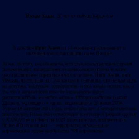
Йотам Хаим
, 28 лет из кибуца Кфар-Аза
6 декабря
Ирис Хаим
на 14-м канале рассказывает о
похищенном хамасовцами сыне Йотаме.
За час до того, как объявили, что случилась трагедия с тремя
заложниками, вышедшими из хамасовского плена и затем
расстрелянными израильскими солдатами, Ирис Хаим, мать
Йотама, выступала на 12-м канале и говорила, что нельзя идти
на уступки, выпуская террористов, и что жизнь солдат, как и
то, что в дальнейшем многие израильтяне будут
расплачиваться, не менее важны. История капрала Гилада
Шалита, уснувшего в танке, захваченного 25 июня 2006.
Утром 18 октября 2011 года, после пяти лет и четырёх месяцев
заключения, Гилад был освобожден и передан в рамках сделки
с ХАМАСом в обмен на 1027 палестинских заключённых,
более 400 из которых — террористы, осуждённые
израильским судом за убийства 599 израильтян.