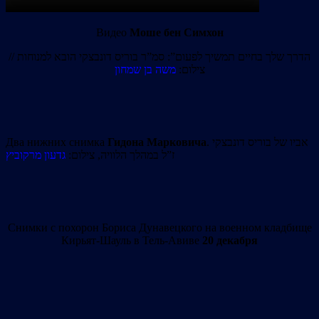
Видео
Моше бен Симхон
הדרך שלך בחיים תמשיך לפעום”: סמ”ר בוריס דונבצקי הובא למנוחות //
צילום:
משה בן שמחון
Два нижних снимка
Гидона Марковича
. אביו של בוריס דונבצקי
ז”ל במהלך הלוויה, צילום:
גדעון מרקוביץ
Снимки с похорон Бориса Дунавецкого на военном кладбище
Кирьят-Шауль в Тель-Авиве
20 декабря