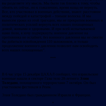
вы разделяете эту мысль. Мы были так близко к тому, чтобы
обнять их сейчас, но к сожалению, время назад не вернуть.
Все, кто участвовал в военных действиях, знают: расстояние
между победой и катастрофой – тоньше волоска. И мы
вынесем уроки из этой трагедии, мы не прекратим военных и
политических усилий вернуть всех наших похищенных
домой, живыми и здоровыми. И при всей испытываемой
нами боли, я хочу подчеркнуть: военное давление на
противника не ослабнет, без военного давления мы не смогли
бы добиться освобождения 110 заложников, и только
продолжение военного давления позволит нам освободить
всех наших похищенных”.
***
В 6 час утра 15 декабря ЦАХАЛ сообщил, что израильские
военные нашли в секторе Газы тело 28-летнего
Элии
Толедано
, похищенного террористами 7 октября. Он был
участником фестиваля в Реим.
Элия Толедано был гражданином Израиля и Франции.
*