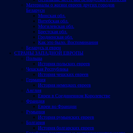
Материалы о жизни евреев других городов
Беларуси
Минская обл.
Витебская обл.
Могилевская обл.
Брестская обл.
Гродненская обл.
Как это было. Воспоминания
Беларусь и евреи
СТРАНЫ ЗАПАДНОЙ ЕВРОПЫ
Польша
История польских евреев
Чешская Республика
История чешских евреев
Германия
История немецких евреев
Англия
Евреи в Соединенном Королевстве
Франция
Евреи во Франции
Румыния
История румынских евреев
Болгария
История болгарских евреев