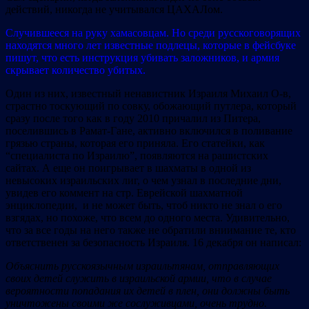
действий, никогда не учитывался ЦАХАЛом.
Случившееся на руку хамасовцам. Но среди русскоговорящих
находятся много лет известные подлецы, которые в фейсбуке
пишут, что есть инструкция убивать заложников, и армия
скрывает количество убитых.
Один из них, известный ненавистник Израиля Михаил О-в,
страстно тоскующий по совку, обожающий путлера, который
сразу после того как в году 2010 причалил из Питера,
поселившись в Рамат-Гане, активно включился в поливание
грязью страны, которая его приняла. Его статейки, как
“специалиста по Израилю”, появляются на рашистских
сайтах. А еще он поигрывает в шахматы в одной из
невысоких израильских лиг, о чем узнал в последние дни,
увидев его коммент на стр. Еврейской шахматной
энциклопедии, и не может быть, чтоб никто не знал о его
взгядах, но похоже, что всем до одного места. Удивительно,
что за все годы на него также не обратили вниимание те, кто
ответственен за безопасность Израиля. 16 декабря он написал:
Объяснить русскоязычным израильтянам, отправляющих
своих детей служить в израильской армии, что в случае
вероятности попадания их детей в плен, они должны быть
уничтожены своими же сослуживцами, очень трудно.