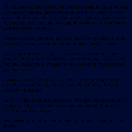
«По словам старшего офицера Южного командования, исходя
из первоначального расследования, инцидент начался после
того, как один из солдат, находящийся в здании, заметил три
подозрительные фигуры, выходящие из здания в нескольких
десятках метрах от него.
Согласно расследованию, все трое были без рубашек, и один
из них нес палку с импровизированным белым флагом.
Солдат, который полагал, что мужчины, движущиеся в его
сторону, это попытка ХАМАСа заманить солдат ЦАХАЛа в
ловушку, немедленно открыл огонь и крикнул “террористы!”
другим силам.
Согласно расследованию, этот солдат убил двух мужчин, а
третий, который был ранен, сбежал обратно в здание, из
которого он вышел.
На этом этапе командир батальона, который также находился
в здании, откуда стрелял солдат, вышел наружу и приказал
силам прекратить огонь.
Тем временем в районе были слышны крики “Помогите” на
иврите.