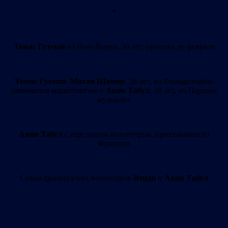
*
Томас Гутман
из Нью-Йорка, 30 лет, приехал до февраля
Томас Гутман
,
Матан Шамир
, 38 лет, из Филадельфии,
занимается маркетингом и
Авив Табул
, 28 лет, из Парижа,
музыкант
Авив Табул
с еще одним волонтером, приехавшим из
Франции
Семья французских волонтеров
Венди
и
Авив Табул