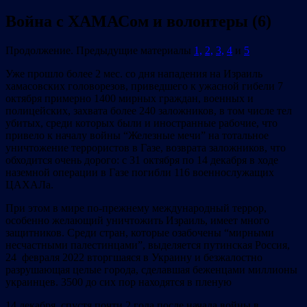
Война с ХАМАСом и волонтеры (6)
Продолжение. Предыдущие материалы
1,
2,
3,
4
и
5
Уже прошло более 2 мес. со дня нападения на Израиль
хамасовских головорезов, приведшего к ужасной гибели 7
октября примерно 1400 мирных граждан, военных и
полицейских, захвата более 240 заложников, в том числе тел
убитых, среди которых были и иностранные рабочие, что
привело к началу войны “Железные мечи” на тотальное
уничтожение террористов в Газе, возврата заложников, что
обходится очень дорого: с 31 октября по 14 декабря в ходе
наземной операции в Газе погибли 116 военнослужащих
ЦАХАЛа.
При этом в мире по-прежнему международный террор,
особенно желающий уничтожить Израиль, имеет много
защитников. Среди стран, которые озабочены “мирными
несчастными палестинцами”, выделяется путинская Россия,
24 февраля 2022 вторгшаяся в Украину и безжалостно
разрушающая целые города, сделавшая беженцами миллионы
украинцев. 3500 до сих пор находятся в пленую
14 декабря, спустя почти 2 года после начала войны в