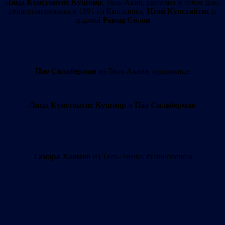
Люда Купстайтис Кушнир
, Тель-Авив, работает в отеле Дан,
репатриировалась в 1991 из Кишинева,
Итай Купстайтис
и
диджей
Равид Солан
Пао Сильберман
из Тель-Авива, художница
Люда Купстайтис Кушнир
и
Пао Сильберман
Тамара Хаимов
из Тель-Авива, бизнесменша