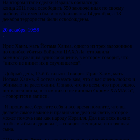
На втором этапе сделки Израиль обязался до
конца 2011 года освободить 550 заключённых по своему
выбору. Их имена были опубликованы 14 декабря, а 18
декабря террористы были освобождены.
20 декабря, 19:56
.
Ирис Хаим, мать Йотама Хаима, одного из трех заложников
по ошибке убитых бойцами ЦАХАЛа, отправила
военнослужащим аудиосообщение, в котором говорит, что
“никто не винит их в случившемся”.
“Добрый день, 17-й батальон. Говорит Ирис Хаим, мать
Йотама Хаима. Я хотела сказать вам, что я вас очень люблю и
обнимаю на расстоянии. Я знаю, что во всем, что произошло,
нет вашей вины, в этом никто не виноват? кроме ХАМАСа”,
– говорится в записи.
“Я прошу вас, берегите себя и все время помните, что вы
делаете самое важное и правильное дело на свете, которое
может помочь нам как народу Израиля. Для нас всех важно,
чтобы вы были здоровы”, – говорит женщина, потерявшая
сына.
” Не сомневайтесь ни секунды, если вы видите террориста,