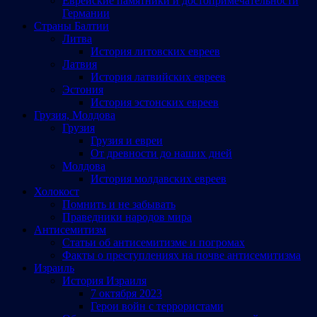
Еврейские памятники и достопримечательности
Германии
Страны Балтии
Литва
История литовских евреев
Латвия
История латвийских евреев
Эстония
История эстонских евреев
Грузия, Молдова
Грузия
Грузия и евреи
От древности до наших дней
Молдова
История молдавских евреев
Холокост
Помнить и не забывать
Праведники народов мира
Антисемитизм
Статьи об антисемитизме и погромах
Факты о преступлениях на почве антисемитизма
Израиль
История Израиля
7 октября 2023
Герои войн с террористами