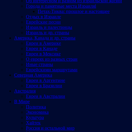
Об интересном и разном из израильской жизни
Города и памятные места Израиляl
Петах-Тиква: прошлое и настоящее
Отдых в Израиле
Еврейские песни
Израиль и палестинцы
Израиль и др. страны
Америка, Канада и др. страны
Евреи в Америке
Евреи в Канаде
Евреи в Мексике
О евреях из разных стран
Иные страны
Еврейскими маршрутами
Северная Америка
Евреи в Аргентине
Евреи в Бразилии
Австралия
Евреи в Австралии
В Мире
Политика
Экономика
Культура
Хайтек
Россия и остальной мир