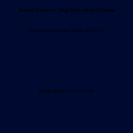
Тамара Хаимов
и
Люда Купстайтис Кушнир
Посылки для солдат армии ЦАХАЛа
Шира Касс
из Тель-Авива