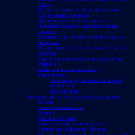
города
Интересные материалы наших земляков
Воспоминания земляков
История калинковичского спорта
Знаменитые евреи с калинковичскими
корнями
Вспомним трагически погибших евреев и
белорусов
Поздравления по случаю знаменательных
событий
Еврейская жизнь в Калинковичах сейчас
Озаричи
Информация к старому сайту
Ваши письма
Отзывы, предложения, уточнения,
дополнения
Кто кого ищет
История евреев других городов Гомельщины
Гомель
Речица и Василевичи
Мозырь
Жлобин и Рогачев
Ельск, Петриков, Наровля, Туров
Светлогорск (Шатилки), Паричи
Остальные местечки белорусского Полесья