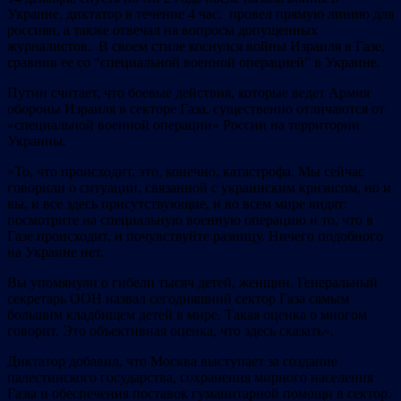
Украине, диктатор в течение 4 час. провел прямую линию для
россиян, а также отвечал на вопросы допущенных
журналистов. В своем стиле коснулся войны Израиля в Газе,
сравнив ее со “специальной военной операцией” в Украине.
Путин считает, что боевые действия, которые ведет Армия
обороны Израиля в секторе Газа, существенно отличаются от
«специальной военной операции» России на территории
Украины.
«То, что происходит, это, конечно, катастрофа. Мы сейчас
говорили о ситуации, связанной с украинским кризисом, но и
вы, и все здесь присутствующие, и во всем мире видят:
посмотрите на специальную военную операцию и то, что в
Газе происходит, и почувствуйте разницу. Ничего подобного
на Украине нет.
Вы упомянули о гибели тысяч детей, женщин. Генеральный
секретарь ООН назвал сегодняшний сектор Газа самым
большим кладбищем детей в мире. Такая оценк
а о многом
говорит. Это объективная оценка
, что здесь сказать».
Диктатор добавил, что Москва выступает за создание
палестинского государства, сохранения мирного населения
Газы и обеспечения поставок гуманитарной помощи в сектор.