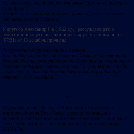
Но это – реальная практика израильской армии – директива
“Ганнибал”.
А кроме этого минуты не может прожить, чтоб не написать,
как разваливается Украина.
У другого Александр Г-в (1962 г.р.), рассуждающего о
религии и поющего песенки под гитару в утреннем посте
(07:31) от 13 декабря, прочитал:
Рассуждение об уроках войны с Хамасом
Я не поддерживаю Россию в случае с Хамасом, но говорю об
Израиле. Россия выступила против Бандеризации Украины, а
Израиль поддержал Украину в этом. По сути Израиль предал
сам себя, изменил свой духовный код. Поэтому события
5
октября – это расплата.
.
*
16 декабря после 9 вечера ПМ Биньямин Нетаниягу и
министр обороны Йоав Галант сделали специальное
заявление, посвященное войне “Железные мечи” – и прежде
всего, гибели троих заложников от рук военнослужащих
ЦАХАЛа.