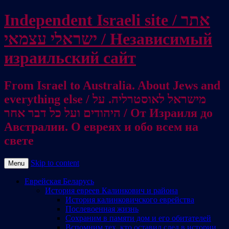
Independent Israeli site / אתר
ישראלי עצמאי / Независимый
израильский сайт
From Israel to Australia. About Jews and
everything else / מישראל לאוסטרליה. על
היהודים ועל כל דבר אחר / От Израиля до
Австралии. О евреях и обо всем на
свете
Skip to content
Menu
Еврейская Беларусь
История евреев Калинкович и района
История калинковичского еврейства
Послевоенная жизнь
Сохраним в памяти дом и его обитателей
Вспомним тех, кто оставил след в истории