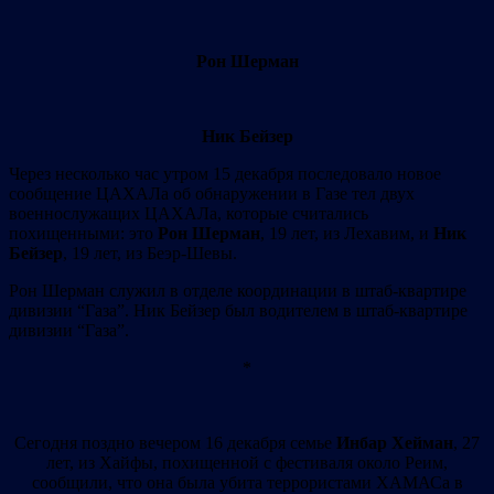
Рон Шерман
Ник Бейзер
Через несколько час утром 15 декабря последовало новое
сообщение ЦАХАЛа об обнаружении в Газе тел двух
военнослужащих ЦАХАЛа, которые считались
похищенными: это
Рон Шерман
, 19 лет, из Лехавим, и
Ник
Бейзер
, 19 лет, из Беэр-Шевы.
Рон Шерман служил в отделе координации в штаб-квартире
дивизии “Газа”. Ник Бейзер был водителем в штаб-квартире
дивизии “Газа”.
*
Сегодня поздно вечером 16 декабря семье
Инбар Хейман
, 27
лет, из Хайфы, похищенной с фестиваля около Реим,
сообщили, что она была убита террористами ХАМАСа в