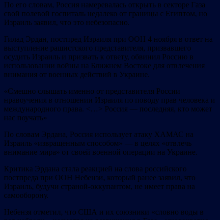
По его словам, Россия намеревалась открыть в секторе Газа
свой полевой госпиталь недалеко от границы с Египтом, но
Израиль заявил, что это небезопасно.
Гилад Эрдан, постпред Израиля при ООН 4 ноября в ответ на
выступление рашистского представителя, призвавшего
осудить Израиль и призвать к ответу, обвинил Россию в
использовании войны на Ближнем Востоке для отвлечения
внимания от военных действий в Украине.
«Смешно слышать именно от представителя России
нравоучения в отношении Израиля по поводу прав человека и
международного права. <…> Россия — последняя, ​​кто может
нас поучать»
По словам Эрдана, Россия использует атаку ХАМАС на
Израиль «извращенным способом» — в целях «отвлечь
внимание мира» от своей военной операции на Украине.
Критика Эрдана стала реакцией на слова российского
постпреда при ООН Небензи, который ранее заявил, что
Израиль, будучи страной-оккупантом, не имеет права на
самооборону.
Небензя отметил, что США и их союзники «словно воды в