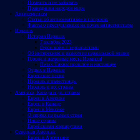
Помнить и не забывать
Праведники народов мира
Антисемитизм
Статьи об антисемитизме и погромах
Факты о преступлениях на почве антисемитизма
Израиль
История Израиля
7 октября 2023
Герои войн с террористами
Об интересном и разном из израильской жизни
Города и памятные места Израиляl
Петах-Тиква: прошлое и настоящее
Отдых в Израиле
Еврейские песни
Израиль и палестинцы
Израиль и др. страны
Америка, Канада и др. страны
Евреи в Америке
Евреи в Канаде
Евреи в Мексике
О евреях из разных стран
Иные страны
Еврейскими маршрутами
Северная Америка
Евреи в Аргентине