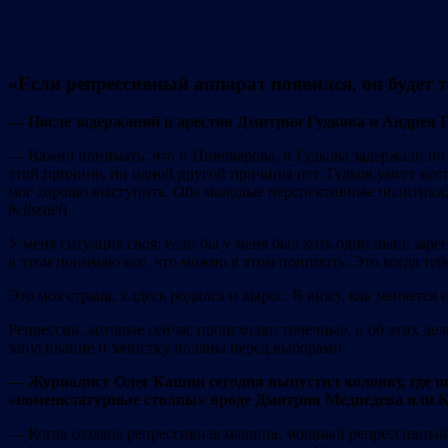
«Если репрессивный аппарат появился, он будет 
— После задержаний и арестов Дмитрия Гудкова и Андрея П
— Важно понимать, что и Пивоварова, и Гудкова задержали по 
этой причине, ни одной другой причины нет. Гудков умеет вест
мог хорошо выступить. Оба молодые перспективные политики, у
belisrael
)
У меня ситуация своя: если бы у меня был хоть один шанс заре
в этом понимаю все, что можно в этом понимать. Это когда тебе
Это моя страна, я здесь родился и вырос. Я вижу, как меняется 
Репрессии, которые сейчас происходят, точечные, и об этих де
запугивание и зачистку поляны перед выборами.
— Журналист Олег Кашин сегодня выпустил колонку, где пи
«номенклатурные столпы» вроде Дмитрия Медведева или Ко
— Когда создана репрессивная машина, мощный репрессивный 