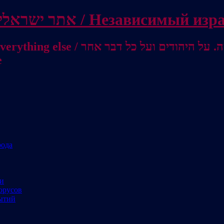
Independent Israeli site / אתר ישראלי עצמאי 
מישראל לאוסטרליה / От Израиля до
е
рода
ми
орусов
ытий