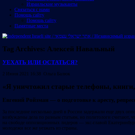
Израильские музыканты
Cвязаться с нами
Помощь сайту
Помощь сайту
Памятные места
Tag Archives:
Алексей Навальный
УЕХАТЬ ИЛИ ОСТАТЬСЯ?
2 Июня 2021 16:38 Ольга Балюк
«Я уничтожил старые телефоны, книги,
Евгений Ройзман — о подготовке к аресту, репрес
За последние несколько дней в России задержали еще двух оп
возбуждены дела по разным статьям, но политологи считают, ч
на свободе оппозиционных лидеров — экс-главой Екатеринбурга
молодежи все же уезжать из страны.