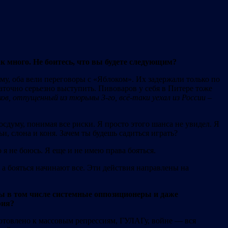
к много. Не боитесь, что вы будете следующим?
му, оба вели переговоры с «Яблоком». Их задержали только по
аточно серьезно выступить. Пивоваров у себя в Питере тоже
ов, отпущенный из тюрьмы 3-го, всё-таки уехал из России –
осдуму, понимая все риски. Я просто этого шанса не увидел. Я
ьи, слона и коня. Зачем ты будешь садиться играть?
о я не боюсь. Я еще и не имею права бояться.
 а бояться начинают все. Эти действия направлены на
ны в том числе системные оппозиционеры и даже
рия?
отовлено к массовым репрессиям, ГУЛАГу, войне — вся