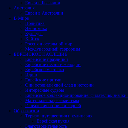
Евреи в Бразилии
Австралия
Евреи в Австралии
В Мире
Политика
Экономика
Культура
Хайтек
Россия и остальной мир
Международный терроризм
ЕВРЕЙСКОЕ НАСЛЕДИЕ
Еврейские праздники
Еврейские песни и мелодии
Еврейское местечко
Идиш
Еврейские притчи
Они оставили свой след в истории
Интересные судьбы
Еврейское коллекционирование: филателия, значки 
Материалы на разные темы
Генеалогия и поиски корней
Образ жизни
Туризм, путешествия и кулинария
Еврейская кухня
Благотворительность