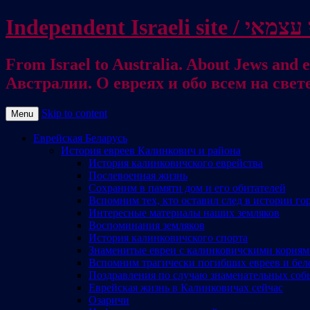
From Israel to Australia. About Jews and everything else / . על היהודים ועל כל דבר אחר
Австралии. О евреях и обо всем на свет
Skip to content
Menu
Еврейская Беларусь
История евреев Калинкович и района
История калинковичского еврейства
Послевоенная жизнь
Сохраним в памяти дом и его обитателей
Вспомним тех, кто оставил след в истории го
Интересные материалы наших земляков
Воспоминания земляков
История калинковичского спорта
Знаменитые евреи с калинковичскими корня
Вспомним трагически погибших евреев и бел
Поздравления по случаю знаменательных соб
Еврейская жизнь в Калинковичах сейчас
Озаричи