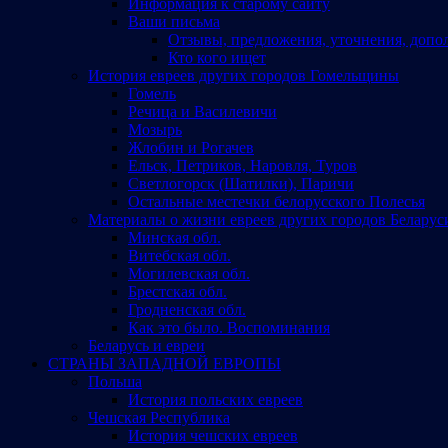
Информация к старому сайту
Ваши письма
Отзывы, предложения, уточнения, допо
Кто кого ищет
История евреев других городов Гомельщины
Гомель
Речица и Василевичи
Мозырь
Жлобин и Рогачев
Ельск, Петриков, Наровля, Туров
Светлогорск (Шатилки), Паричи
Остальные местечки белорусского Полесья
Материалы о жизни евреев других городов Беларус
Минская обл.
Витебская обл.
Могилевская обл.
Брестская обл.
Гродненская обл.
Как это было. Воспоминания
Беларусь и евреи
СТРАНЫ ЗАПАДНОЙ ЕВРОПЫ
Польша
История польских евреев
Чешская Республика
История чешских евреев