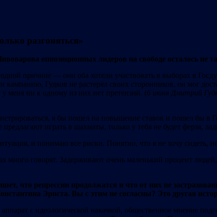
только разгоняться»
ивоварова оппозиционных лидеров на свободе осталось не та
одной причине — они оба хотели участвовать в выборах в Госду
и кампанию, Гудков не растерял своих сторонников, он мог дост
 меня ни к одному из них нет претензий. (
6 июня Дмитрий Гудк
гистрироваться, я бы пошел на повышение ставок и пошел бы в Г
 предлагают играть в шахматы, только у тебя не будет ферзя, лад
ситуация, и понимаю все риски. Понятно, что я не хочу сидеть, н
лах много говорят. Задерживают очень маленький процент людей,
шет, что репрессии продолжатся и что от них не застрахова
нстантина Эрнста. Вы с этим не согласны? Это другая исто
аппарат с идеологической накачкой, общественное мнение подг