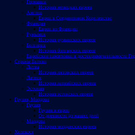
Германия
История немецких евреев
Англия
Евреи в Соединенном Королевстве
Франция
Евреи во Франции
Румыния
История румынских евреев
Болгария
История болгарских евреев
Еврейские памятники и достопримечательности Ге
Страны Балтии
Литва
История литовских евреев
Латвия
История латвийских евреев
Эстония
История эстонских евреев
Грузия, Молдова
Грузия
Грузия и евреи
От древности до наших дней
Молдова
История молдавских евреев
Холокост