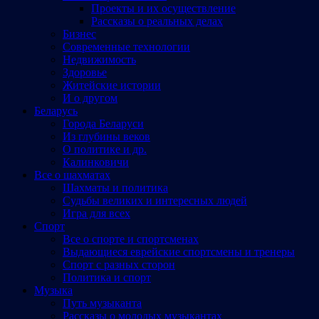
Проекты и их осуществление
Рассказы о реальных делах
Бизнес
Современные технологии
Недвижимость
Здоровье
Житейские истории
И о другом
Беларусь
Города Беларуси
Из глубины веков
О политике и др.
Калинковичи
Все о шахматах
Шахматы и политика
Судьбы великих и интересных людей
Игра для всех
Спорт
Все о спорте и спортсменах
Выдающиеся еврейские спортсмены и тренеры
Спорт с разных сторон
Политика и спорт
Музыка
Путь музыканта
Рассказы о молодых музыкантах