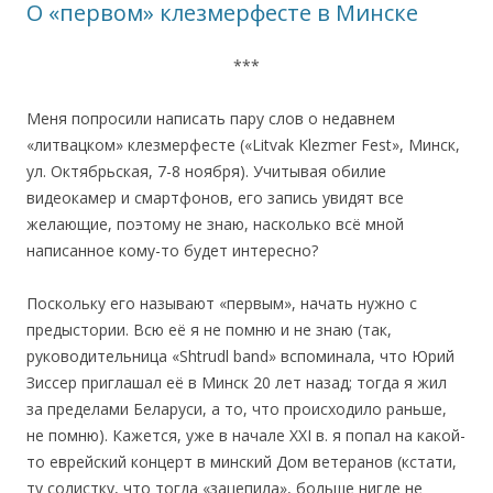
О «первом» клезмерфесте в Минске
***
Меня попросили написать пару слов о недавнем
«литвацком» клезмерфесте («Litvak Klezmer Fest», Минск,
ул. Октябрьская, 7-8 ноября). Учитывая обилие
видеокамер и смартфонов, его запись увидят все
желающие, поэтому не знаю, насколько всё мной
написанное кому-то будет интересно?
Поскольку его называют «первым», начать нужно с
предыстории. Всю её я не помню и не знаю (так,
руководительница «Shtrudl band» вспоминала, что Юрий
Зиссер приглашал её в Минск 20 лет назад; тогда я жил
за пределами Беларуси, а то, что происходило раньше,
не помню). Кажется, уже в начале XXI в. я попал на какой-
то еврейский концерт в минский Дом ветеранов (кстати,
ту солистку, что тогда «зацепила», больше нигде не