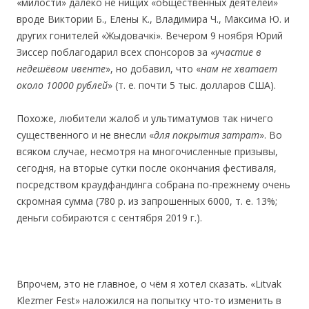
«милости» далеко не нищих «общественных деятелей»
вроде Виктории Б., Елены К., Владимира Ч., Максима Ю. и
других гонителей «Жыдовачкі». Вечером 9 ноября Юрий
Зиссер поблагодарил всех спонсоров за «
участие в
недешёвом ивенте
», но добавил, что «
нам не хватает
около 10000 рублей
» (т. е. почти 5 тыс. долларов США).
Похоже, любители жалоб и ультиматумов так ничего
существенного и не внесли «
для покрытия затрат
». Во
всяком случае, несмотря на многочисленные призывы,
сегодня, на вторые сутки после окончания фестиваля,
посредством краудфандинга собрана по-прежнему очень
cкромная сумма (780 р. из запрошенных 6000, т. е. 13%;
деньги собираются с сентября 2019 г.).
Впрочем, это не главное, о чём я хотел сказать. «Litvak
Klezmer Fest» наложился на попытку что-то изменить в