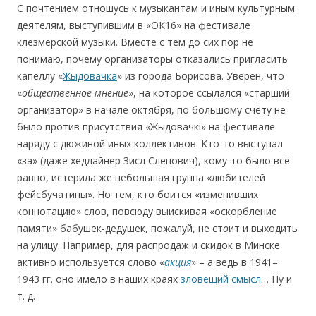
C почтением отношусь к музыкантам и иным культурным
деятелям, выступившим в «ОК16» на фестивале
клезмерской музыки. Вместе с тем до сих пор не
понимаю, почему организаторы отказались пригласить
капеллу «
Жыдовачка
» из города Борисова. Уверен, что
«
общественное мнение
», на которое ссылался «старший
организатор» в начале октября, по большому счёту не
было против присутствия «Жыдовачкі» на фестивале
наряду с дюжиной иных коллективов. Кто-то выступал
«за» (даже хедлайнер Зисл Слепович), кому-то было всё
равно, истерила же небольшая группа «любителей
фейсбучатины». Но тем, кто боится «изменивших
коннотацию» слов, повсюду выискивая «оскорбление
памяти» бабушек-дедушек, пожалуй, не ст
о
ит и выходить
на улицу. Например, для распродаж и скидок в Минске
активно используется слово «
акция
» – а ведь в 1941–
1943 гг. оно имело в наших краях
зловещий смысл
… Ну и
т. д.