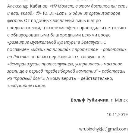
Александр Кабанов: «
И? Может, в этом достижении есть
и ваш вклад? 🙂
» Ю. З.: «
Есть. Я один из организаторов
феста
». От подобных заявлений лишь шаг до
предположения, что клезмерфест проводился не только
с обнародованными благородными целями вроде
«
развитие музыкальной культуры в Беларуси
». С
посланием «
идёшь
на площадь с протестом – работаешь
на Россию
» неплохо перекликается следующее:
«
деморализуешь протестующих, устраиваешь массовое
зрелище в период
“
предвыборной кампании
”
– работаешь
на
“
Красный дом
”
». А кому верить – действительно,
«
подумайте сами
».
Вольф Рубинчик
, г. Минск
10.11.2019
wrubinchyk[at]gmail.com