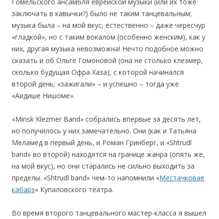
Гомельского ансамбля еврейской музыки (или их тоже
заключать в кавычки?) было не таким танцевальным;
музыка была – на мой вкус, естественно – даже чересчур
«гладкой», но с таким вокалом (особенно женским), как у
них, другая музыка невозможна! Нечто подобное можно
сказать и об Ольге Гомоновой (она не столько клезмер,
сколько будущая Офра Хаза), с которой начинался
второй день; «зажигали» – и успешно – тогда уже
«Аидише Нишоме».
«Minsk Klezmer Band» собрались впервые за десять лет,
но получилось у них замечательно. Они (как и Татьяна
Меламед в первый день, и Роман Гринберг, и «Shtrudl
band» во второй) находятся на границе жанра (опять же,
на мой вкус), но они старались не сильно выходить за
пределы. «Shtrudl band» чем-то напомнили «
Местачковае
кабарэ
» Купаловского театра.
Во время второго танцевального мастер-класса я вышел