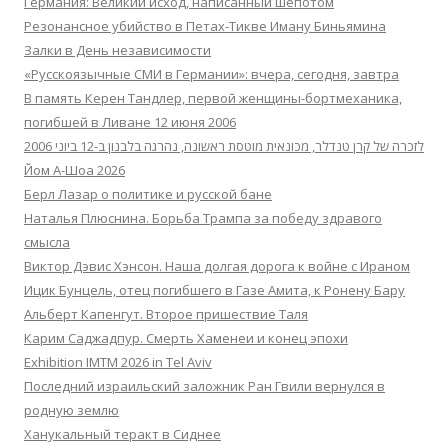
Германия: Великий исход, написанный шепотом
Резонансное убийство в Петах-Тикве Иману Биньямина
Залки в День независимости
«Русскоязычные СМИ в Германии»: вчера, сегодня, завтра
В память Керен Тандлер, первой женщины-бортмеханика,
погибшей в Ливане 12 июня 2006
לזכרה של קרן טנדלר, מכונאית מוטסת ראשונה, נהרגה בלבנון ב-12 ביוני 2006
Йом А-Шоа 2026
Берл Лазар о политике и русской бане
Наталья Плюснина. Борьба Трампа за победу здравого
смысла
Виктор Дэвис Хэнсон. Наша долгая дорога к войне с Ираном
Ицик Бунцель, отец погибшего в Газе Амита, к Ронену Бару
Альберт Капенгут. Второе пришествие Таля
Карим Саджадпур. Смерть Хаменеи и конец эпохи
Exhibition IMTM 2026 in Tel Aviv
Последний израильский заложник Ран Гвили вернулся в
родную землю
Ханукальный теракт в Сиднее