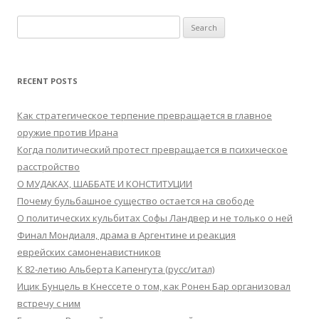
Search
for:
RECENT POSTS
Как стратегическое терпение превращается в главное
оружие против Ирана
Когда политический протест превращается в психическое
расстройство
О МУДАКАХ, ШАББАТЕ И КОНСТИТУЦИИ
Почему бульбашное существо остается на свободе
О политических кульбитах Софы Ландвер и не только о ней
Финал Мондиаля, драма в Аргентине и реакция
еврейских самоненавистников
К 82-летию Альберта Капенгута (русс/итал)
Ицик Бунцель в Кнессете о том, как Ронен Бар организовал
встречу с ним