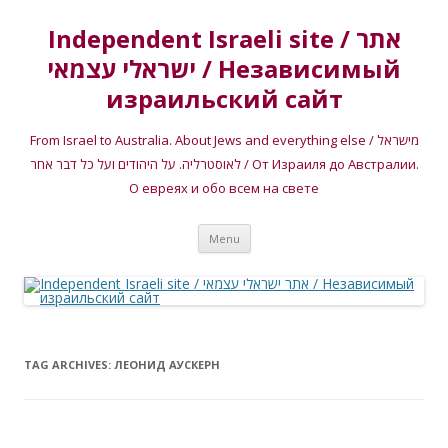
Independent Israeli site / אתר
ישראלי עצמאי / Независимый
израильский сайт
From Israel to Australia. About Jews and everything else / מישראל
לאוסטרליה. על היהודים ועל כל דבר אחר / От Израиля до Австралии.
О евреях и обо всем на свете
Skip
Menu
to
content
TAG ARCHIVES:
ЛЕОНИД АУСКЕРН