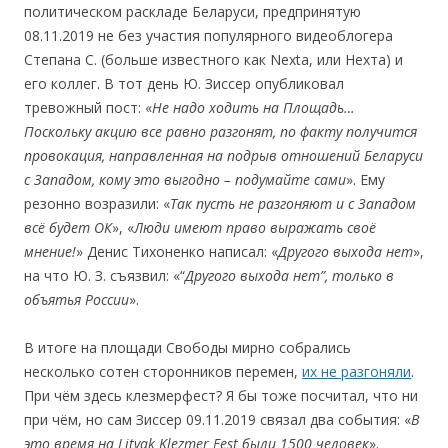
политическом раскладе Беларуси, предпринятую
08.11.2019 не без участия популярного видеоблогера
Степана С. (больше известного как Nexta, или Нехта) и
его коллег. В тот день Ю. Зиссер опубликовал
тревожный пост: «
Не надо ходить на Площадь…
Поскольку акцию все равно разгонят, по факту получится
провокация, направленная на подрыв отношений Беларуси
с Западом, кому это выгодно – подумайте сами
». Ему
резонно возразили: «
Так пусть не разгоняют и с Западом
всё будет ОК
», «
Люди имеют право выражать своё
мнение!
» Денис Тихоненко написал: «
Другого выхода нет
»,
на что Ю. З. съязвил: «“
Другого выхода нет
”
, только в
объятья России
».
В итоге на площади Свободы мирно собрались
несколько сотен сторонников перемен,
их не разгоняли
.
При чём здесь клезмерфест? Я бы тоже посчитал, что ни
при чём, но сам Зиссер 09.11.2019 связал два события: «
В
это время на
Litvak Klezmer Fest
были 1500 человек
».