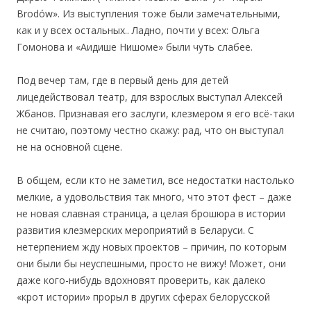
Brodów». Из выступления тоже были замечательными,
как и у всех остальных.. Ладно, почти у всех: Ольга
Гомонова и «Аидише Нишоме» были чуть слабее.
Под вечер там, где в первый день для детей
лицедействовал театр, для взрослых выступал Алексей
Жбанов. Признавая его заслуги, клезмером я его всё-таки
не считаю, поэтому честно скажу: рад, что он выступал
не на основной сцене.
В общем, если кто не заметил, все недостатки настолько
мелкие, а удовольствия так много, что этот фест – даже
не новая славная страница, а целая брошюра в истории
развития клезмерских мероприятий в Беларуси. С
нетерпением жду новых проектов – причин, по которым
они были бы неуспешными, просто не вижу! Может, они
даже кого-нибудь вдохновят проверить, как далеко
«крот истории» прорыл в других сферах белорусской