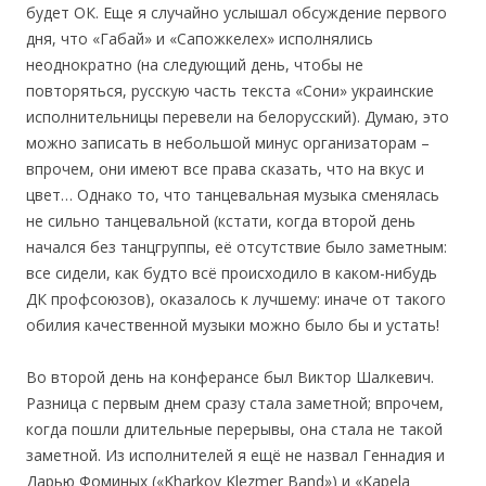
будет ОК. Еще я случайно услышал обсуждение первого
дня, что «Габай» и «Сапожкелех» исполнялись
неоднократно (на следующий день, чтобы не
повторяться, русскую часть текста «Сони» украинские
исполнительницы перевели на белорусский). Думаю, это
можно записать в небольшой минус организаторам –
впрочем, они имеют все права сказать, что на вкус и
цвет… Однако то, что танцевальная музыка сменялась
не сильно танцевальной (кстати, когда второй день
начался без танцгруппы, её отсутствие было заметным:
все сидели, как будто всё происходило в каком-нибудь
ДК профсоюзов), оказалось к лучшему: иначе от такого
обилия качественной музыки можно было бы и устать!
Во второй день на конферансе был Виктор Шалкевич.
Разница с первым днем сразу стала заметной; впрочем,
когда пошли длительные перерывы, она стала не такой
заметной. Из исполнителей я ещё не назвал Геннадия и
Дарью Фоминых («Kharkov Klezmer Band») и «Kapela