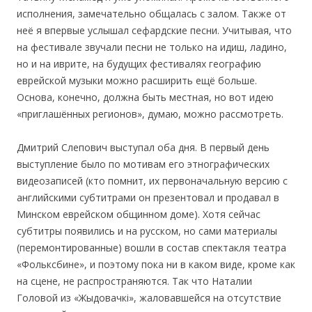
исполнения, замечательно общалась с залом. Также от
неё я впервые услышал сефардские песни. Учитывая, что
на фестивале звучали песни не только на идиш, ладино,
но и на иврите, на будущих фестивалях географию
еврейской музыки можно расширить ещё больше.
Основа, конечно, должна быть местная, но вот идею
«приглашённых регионов», думаю, можно рассмотреть.
Дмитрий Слепович выступал оба дня. В первый день
выступление было по мотивам его этнографических
видеозаписей (кто помнит, их первоначальную версию с
английскими субтитрами он презентовал и продавал в
Минском еврейском общинном доме). Хотя сейчас
субтитры появились и на русском, но сами материалы
(перемонтированные) вошли в состав спектакля театра
«Фольксбине», и поэтому пока ни в каком виде, кроме как
на сцене, не распространяются. Так что Наталии
Головой из «Жыдовачкі», жаловавшейся на отсутствие