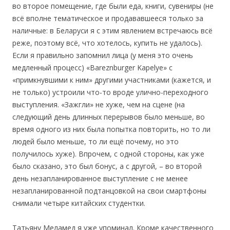
во второе помещение, где были еда, книги, сувениры (не
всё вполне тематическое и продававшееся только за
наличные: в Беларуси я с этим явлением встречаюсь всё
реже, поэтому всё, что хотелось, купить не удалось).
Если я правильно запомнил лица (у меня это очень
медленный процесс) «Bareznburger Kapelye» с
«примкнувшими к ним» другими участниками (кажется, и
не только) устроили что-то вроде улично-переходного
выступления. «Зажгли» не хуже, чем на сцене (на
следующий день длинных перерывов было меньше, во
время одного из них была попытка повторить, но то ли
людей было меньше, то ли ещё почему, но это
получилось хуже). Впрочем, с одной стороны, как уже
было сказано, это был бонус, а с другой, – во второй
день незапланированное выступление с не менее
незапланированной подтанцовкой на свои смартфоны
снимали четыре китайских студентки.
Татьяну Меламед я уже упоминал. Кроме качественного