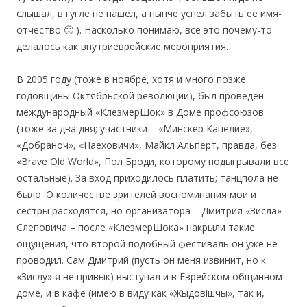
слышал, в гугле не нашел, а нынче успел забыть её имя-
отчество 🙁 ). Насколько понимаю, всё это почему-то
делалось как внутриеврейские мероприятия.
В 2005 году (тоже в ноябре, хотя и много позже
годовщины Октябрьской революции), был проведён
международный «КлезмерШок» в Доме профсоюзов
(тоже за два дня; участники – «Минскер Капелие»,
«Добраноч», «Наеховичи», Майкл Альперт, правда, без
«Brave Old World», Пол Броди, которому подыгрывали все
остальные). За вход приходилось платить; танцпола не
было. О количестве зрителей воспоминания мои и
сестры расходятся, но организатора – Дмитрия «Зисла»
Слеповича – после «КлезмерШока» накрыли такие
ощущения, что второй подобный фестиваль он уже не
проводил. Сам Дмитрий (пусть он меня извинит, но к
«Зислу» я не привык) выступал и в Еврейском общинном
доме, и в кафе (имею в виду как «Жыдовішчы», так и,