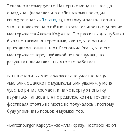
Теперь о клезмерфесте. На первые минуты я всегда
опаздывал (параллельно с «Литваком» проходил
кинофестиваль «
Лістапад
»), поэтому я застал только
что-то похожее на отчётно-показательное выступление
мастер-класса Алекса Кофмана. Его рассказы для публики
были не такими интересными, как те, что раньше
приходилось слышать от Слеповича (жаль, что его
мастер-класс перед публикой не прозвучал!), но
результат впечатлил, так что это работает!
В танцевальных мастер-классах не участвовал (я
«мальчик с далеко не музыкальными ушами», у меня
чувство ритма хромает, и на четвёртую попытку
научиться танцевать я не решился, хотя в течение
фестиваля стоять на месте не получалось), поэтому
буду упоминать певцов и музыкантов.
«Bareznburger Kapelye» «зажгли» сразу. Настроение от