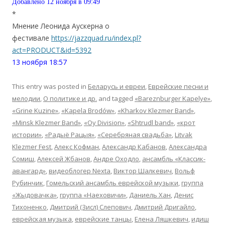
Добавлено 12 ноября в 09:49
*
Мнение Леонида Аускерна о
фестивале
https://jazzquad.ru/index.pl?
act=PRODUCT&id=5392
13 ноября 18:57
This entry was posted in
Беларусь и евреи
,
Еврейские песни и
мелодии
,
О политике и др.
and tagged
«Bareznburger Kapelye»
,
«Grine Kuzine»
,
«Kapela Brodów»
,
«Kharkov Klezmer Band»
,
«Minsk Klezmer Band»
,
«Oy Division»
,
«Shtrudl band»
,
«крот
истории»
,
«Радыё Рацыя»
,
«Серебряная свадьба»
,
Litvak
Klezmer Fest
,
Алекс Кофман
,
Александр Кабанов
,
Александра
Сомиш
,
Алексей Жбанов
,
Андре Оходло
,
ансамбль «Классик-
авангард»
,
видеоблогер Nexta
,
Виктор Шалкевич
,
Вольф
Рубинчик
,
Гомельский ансамбль еврейской музыки
,
группа
«Жыдовачка»
,
группа «Наеховичи»
,
Даниель Хан
,
Денис
Тихоненко
,
Дмитрий (Зисл) Слепович
,
Дмитрий Дригайло
,
еврейская музыка
,
еврейские танцы
,
Елена Ляшкевич
,
идиш