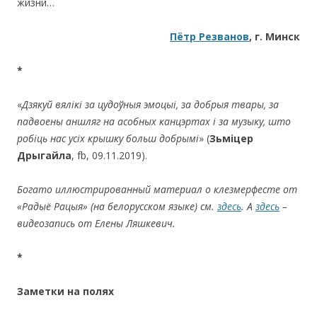
жизни…
Пётр Резванов
, г. Минск
*
«
Дзякуй вялікі за цудоўныя эмоцыі, за добрыя твары, за
падвоены аншляг на асобных канцэртах і за музыку, што
робіць нас усіх крышку больш добрымі
» (
Зьміцер
Дрыгайла
, fb, 09.11.2019).
Богато иллюстрированный материал о клезмерфесте
от
«Радыё Рацыя» (на белорусском языке) см.
здесь
.
А
здесь
–
видеозапись от Елены Ляшкевич.
*
Заметки на полях