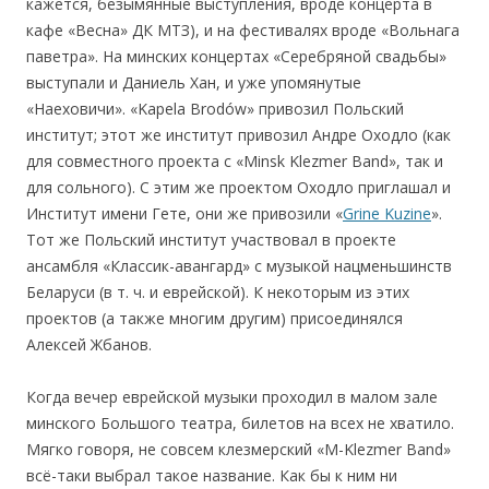
кажется, безымянные выступления, вроде концерта в
кафе «Весна» ДК МТЗ), и на фестивалях вроде «Вольнага
паветра». На минских концертах «Серебряной свадьбы»
выступали и Даниель Хан, и уже упомянутые
«Наеховичи». «Kapela Brodów» привозил Польский
институт; этот же институт привозил Андре Оходло (как
для совместного проекта с «Minsk Klezmer Band», так и
для сольного). С этим же проектом Оходло приглашал и
Институт имени Гете, они же привозили «
Grine Kuzine
».
Тот же Польский институт участвовал в проекте
ансамбля «Классик-авангард» с музыкой нацменьшинств
Беларуси (в т. ч. и еврейской). К некоторым из этих
проектов (а также многим другим) присоединялся
Алексей Жбанов.
Когда вечер еврейской музыки проходил в малом зале
минского Большого театра, билетов на всех не хватило.
Мягко говоря, не совсем клезмерский «M-Klezmer Band»
всё-таки выбрал такое название. Как бы к ним ни