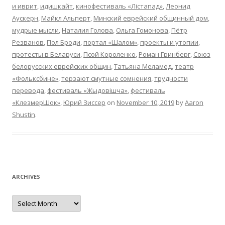
и иврит
,
идишкайт
,
кинофестиваль «Лістапад»
,
Леонид
Аускерн
,
Майкл Альперт
,
Минский еврейский общинный дом
,
мудрые мысли
,
Наталия Голова
,
Ольга Гомонова
,
Пётр
Резванов
,
Пол Броди
,
портал «Шалом»
,
проекты и утопии
,
протесты в Беларуси
,
Псой Короленко
,
Роман Гринберг
,
Союз
белорусских еврейских общин
,
Татьяна Меламед
,
театр
«Фольксбине»
,
терзают смутные сомнения
,
трудности
перевода
,
фестиваль «Жыдовішча»
,
фестиваль
«КлезмерШок»
,
Юрий Зиссер
on
November 10, 2019
by
Aaron
Shustin
.
ARCHIVES
Archives