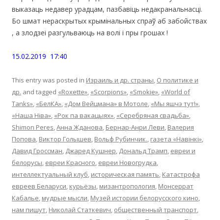
выказаць недавер урадцам, пазбавіць недакранальнасці.
Бо шмат нераскрытых крымінальных спраў аб забойствах
, а злодзеі разгульваюць на волі і пры грошах !
15.02.2019 17:40
This entry was posted in
Израиль и др. страны
,
О политике и
др.
and tagged
«Roxette»
,
«Scorpions»
,
«Smokie»
,
«World of
Tanks»
,
«БелКА»
,
«Дом Вейцмана» в Мотоле
,
«Мы яшчэ тут!»
,
«Наша Ніва»
,
«Рок па вакацыях»
,
«Серебряная свадьба»
,
Shimon Peres
,
Анна Жданова
,
Бернар-Анри Леви
,
Валерия
Попова
,
Виктор Голышев
,
Вольф Рубинчик.
,
газета «Навінкі»
,
Давид Гроссман
,
Джаред Кушнер
,
Дональд Трамп
,
евреи и
белорусы
,
евреи Красного
,
евреи Новогрудка
,
интеллектуальный клуб
,
историческая память
,
Катастрофа
евреев Беларуси
,
курьёзы
,
мизантропология
,
Монсеррат
Кабалье
,
мудрые мысли
,
Музей истории белорусского кино
,
нам пишут
,
Николай Статкевич
,
общественный транспорт
,