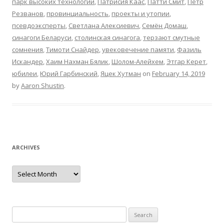
парк высоких технологий
,
Патрисия Каас
,
Патти Смит
,
Пётр
Резванов
,
провинциальность
,
проекты и утопии
,
псевдоэксперты
,
Светлана Алексиевич
,
Семён Домаш
,
синагоги Беларуси
,
столинская синагога
,
терзают смутные
сомнения
,
Тимоти Снайдер
,
увековечение памяти
,
Фазиль
Искандер
,
Хаим Нахман Бялик
,
Шолом-Алейхем
,
Этгар Керет
,
юбилеи
,
Юрий Гарбинский
,
Яцек Хутман
on
February 14, 2019
by
Aaron Shustin
.
ARCHIVES
Archives
Search
for: