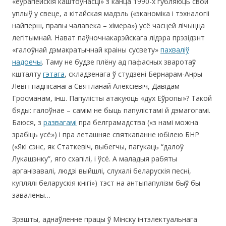
«еўрапейскія каштоўнасці» з канца 1990-х губляюць свой
уплыў у свеце, а кітайская мадэль («эканоміка і тэхналогіі
найперш, правы чалавека – хімера») усё часцей лічыцца
легітымнай. Нават паўночнакарэйскага лідэра прэзідэнт
«галоўнай дэмакратычнай краіны сусвету»
пахваліў
надоечы
. Таму не будзе плёну ад пафасных зваротаў
кшталту
гэтага
, складзенага ў студзені Бернарам-Анры
Леві і падпісанага Святланай Алексіевіч, Давідам
Гросманам, інш. Папулісты атакуюць «дух Еўропы»? Такой
бяды: галоўнае – самім не быць папулістамі й дэмагогамі.
Баюся, з
развагамі
пра белграмадства («з намі можна
зрабіць усё») і пра леташняе святкаванне юбілею БНР
(«Які сэнс, як Статкевіч, выбегчы, пагукаць “далоў
Лукашэнку”, яго схапілі, і ўсё. А маладыя рабяты
арганізавалі, людзі выйшлі, слухалі беларускія песні,
куплялі беларускія кнігі») тэст на антыпапулізм быў бы
завалены…
Зрэшты, аднаўленне працы ў Мінску інтэлектуальнага