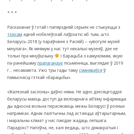
* * *
Расказанае ў гэтай і папярэдняй серыях не стыкуецца з
тэзісам
аднэй нобелеўскай лаўрэаткі аб тым, што
Беларусь-2018 (у параўнанні з Расіяй) – «увогуле музей
мінулага». Як мінімум у нас тут некалькі музеяў, дзе не
толькі пра мінуўшчыну
І барацьба з камунізмам, якую
па-ранейшаму
прапагандуе
пісьменніца, выглядае ў 2019
г… несамавіта. Ужо тры гады таму
сумняваўся
ў
памыснасці гэткай «барацьбы».
«Жалезнай заслоны» даўно няма. Не адно дзесяцігоддзе
беларусы маюць доступ да велізарнага аб’ёму інфармацыі
ды адносна вольна перасякаюць межы Беларусі ў розных
напрамках. Аднак палітычны лад астаецца аўтарытарным,
і маральны клімат у нас пакідае жадаць лепшага.
Парадокс? Напэўна, не, калі ведаць, што дэмакратыя і