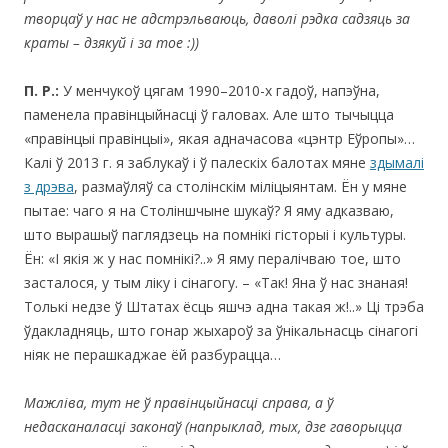
творцаў у нас не адстрэльваюць, даволі рэдка садзяць за
краты – дзякуй і за тое :))
П. Р.:
У менчукоў цягам 1990–2010-х гадоў, напэўна,
паменела правінцыйнасці ў галовах. Але што тычыцца
«правінцыі правінцыі», якая адначасова «цэнтр Еўропы»…
Калі ў 2013 г. я заблукаў і ў палескіх балотах мяне
здымалі
з дрэва
, размаўляў са столінскім міліцыянтам. Ён у мяне
пытае: чаго я на Століншчыне шукаў? Я яму адказваю,
што вырашыў паглядзець на помнікі гісторыі і культуры.
Ён: «І якія ж у нас помнікі?..» Я яму пералічваю тое, што
засталося, у тым ліку і сінагогу. – «Так! Яна ў нас знаная!
Толькі недзе ў Штатах ёсць яшчэ адна такая ж!..» Ці трэба
ўдакладняць, што гонар жыхароў за ўнікальнасць сінагогі
ніяк не перашкаджае ёй разбурацца…
Мажліва, тут не ў правінцыйнасці справа, а ў
недасканаласці законаў (напрыклад, тых, дзе гаворыцца