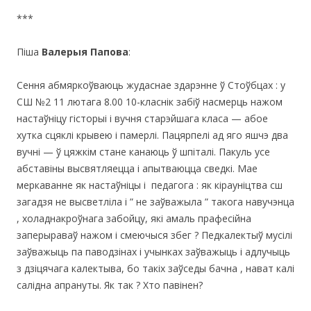
***
Пiша
Валерыя Папова
:
Сення абмяркоўваюць жудаснае здарэнне ў Стоўбцах : у
СШ №2 11 лютага 8.00 10-класнік забіў насмерць нажом
настаўніцу гісторыі і вучня старэйшага класа — абое
хутка сцяклі крывею і памерлі. Пацярпелі ад яго яшчэ два
вучні — ў цяжкім стане канаюць ў шпіталі. Пакуль усе
абставіны высвятляецца і апытваюцца сведкі. Мае
меркаванне як настаўніцы і педагога : як кірауніцтва сш
загадзя не высветліла і ” не заўважыла ” такога навучэнца
, холаднакроўнага забойцу, які амаль прафесійна
заперыраваў нажом і смеючыся збег ? Педкалектыў мусілі
заўважыць па паводзінах і учынках заўважыць і адлучыць
з дзіцячага калектыва, бо такіх заўседы бачна , нават калі
салідна апрануты. Як так ? Хто павінен?