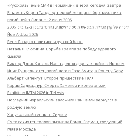
«Русскоязычные СМИ в Германии»: вчера, сегодня, завтра
В память Керен Тандлер, первой женщины-бортмеханика,
погибшей в Ливане 12 июня 2006
לזכרה של קרן טנדלר, מכונאית מוטסת ראשונה, נהרגה בלבנון ב-12 ביוני 2006
Йом А-Шоа 2026
Берл Лазар о политике и русской бане
Наталья Плюснина. Борьба Трампа за победу здравого
смысла
Виктор Дэвис Хэнсон. Наша долгая дорога к войне с Ираном
Ицик Бунцель, отец погибшего в Газе Амита, к Ронену Бару
Альберт Капенгут. Второе пришествие Таля
Карим Саджадпур. Смерть Хаменеи и конец эпохи
Exhibition IMTM 2026 in Tel Aviv
Последний израильский заложник Ран Гвили вернулся в
родную землю
Ханукальный теракт в Сиднее
Смех каких генералов вызывал Роман Гофман, следующий
глава Моссада