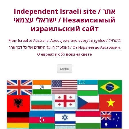
Independent Israeli site / אתר
ישראלי עצמאי / Независимый
израильский сайт
From Israel to Australia. About Jews and everything else / מישראל
לאוסטרליה. על היהודים ועל כל דבר אחר / От Израиля до Австралии.
О евреях и обо всем на свете
Skip
Menu
to
content