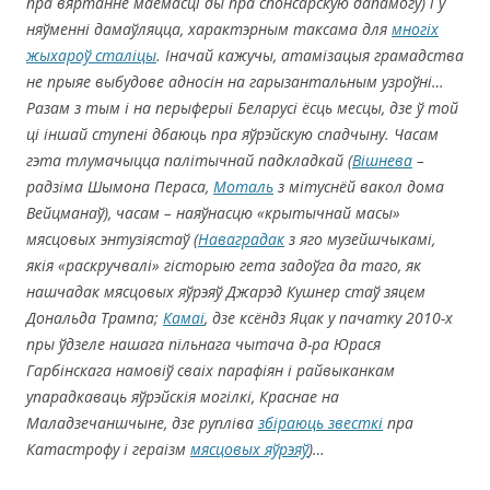
пра вяртанне маёмасці ды пра спонсарскую дапамогу) і ў
няўменні дамаўляцца, характэрным
таксама
для
многіх
жыхароў сталіцы
. Іначай кажучы, атамізацыя грамадства
не прыяе выбудове адносін на гарызантальным узроўні…
Разам з тым і на перыферыі Беларусі ёсць месцы, дзе ў той
ці іншай ступені дбаюць пра яўрэйскую спадчыну. Часам
гэта тлумачыцца палітычнай падкладкай (
Вішнева
–
радзіма Шымона Пераса
,
Моталь
з мітуснёй вакол дома
Вейцманаў
), часам – наяўнасцю
«
крытычнай масы
»
мясцовых энтузіястаў (
Наваградак
з яго музейшчыкамі,
якія «
раскручва
лі»
гісторыю гета задоўга да таго, як
нашчадак мясцовых яўрэяў Джарэд Кушнер стаў зяцем
Дональда Трампа;
Камаі
, дзе ксёндз Яцак у пачатку 2010-х
пры ўдзеле нашага пільнага чытача д-ра Юрася
Гарбінскага
намовіў сваіх парафіян і райвыканкам
упарадкаваць яўрэйскія могілкі, Краснае на
Маладзечаншчыне, дзе рупліва
збіраюць звесткі
пра
Катастрофу і гераізм
мясцовых яўрэяў
)…