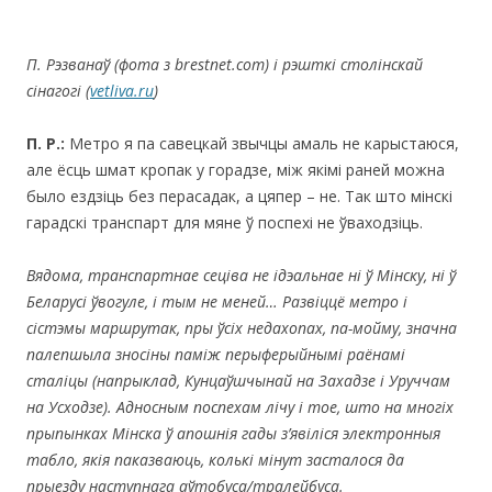
П. Рэзванаў (фота з brestnet.com) i рэшткі столінскай
сінагогі (
vetliva.ru
)
П. Р.:
Метро я па савецкай звычцы амаль не карыстаюся,
але ёсць шмат кропак у горадзе, між якімі раней можна
было ездзіць без перасадак, а цяпер – не. Так што мінскі
гарадскі транспарт для мяне ў поспехі не ўваходзіць.
Вядома,
транспартнае сеціва не ідэальнае ні ў Мінску, ні ў
Беларусі ўвогуле
,
i
тым не меней… Развіццё метро
і
сістэмы маршрутак, пры ўсіх недахопах, па-мойму,
знач
на
палепшыла зносіны паміж перыферыйнымі раёнамі
сталіцы (напрыклад, Кунцаўшчынай на Захадзе і Уруччам
на Усходзе).
Адносным поспехам лічу і тое, што на многіх
прыпынках Мінска ў апошнія гады з’явіліся электронныя
табло, якія паказваюць, колькі мінут засталося да
прыезду наступнага аўтобуса
/
тралейбуса.