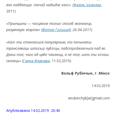
яно паддаецца. Іначай надыдзе хаос
». (
Фазіль Іскандэр
,
2011)
«
Пр
ы
нц
ы
пы — час
цяком
тольк
і спосаб эканоміць
разумовую энэргію
»
(
Віктар Голышаў
, 26.04.2017)
«
Калі
ты становішся папулярным, то пачынаеш
трансляваць штосьці публіцы, падстройваючыся пад яе.
Даеш тое, чаго ад цябе чакаюць, а не тое, што ты хочаш
сказаць
» (
Ганна Жданава
, 11.02.2019)
Вольф Рубінчык, г. Мінск
14.02.2019
wrubinchyk[at]gmail.com
Апублiкавана 14.02.2019 20:40