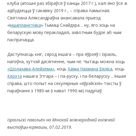
клуба (апошні раз збіраўся ў канцы 2017 г.), калі яно ўсё ж
адбудзецца ў сакавіку 2019 г., – справа памысная.
Святлана Аляксандраўна анансавала прыезд
«і
ншапланетніка
» Тымаці Снайдэра… ну, яго хоць на
беларускую мову перакладалі, ахвотным будзе аб чым
паспрачацца.
Даступнасць кніг, сярод іншага – пра яўрэяў і Ізраіль,
напэўна, хутчэй дасягненне, чым не. Чытаць можна хоць
«Шолахава-Алейхема»
, хоць
Хаіма Нахмана Бяліка
, хоць
Керэта
нашага Этгара – і па-руску, і па-беларуску… Іншая
справа, што попыт на секулярныя «яўрэйскія» тэксты ў
параўнанні з 1980-мі (і нават 1990-мі) падупаў.
Ізраільскі павільён на Мінскай міжнароднай
кніжнай
выстаўцы-кірмашы, 07.02.2019.