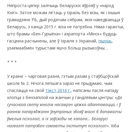
Няпроста цяпер залічыць беларускіх яўрэяў у «народ
Кнігі». Затое можам лётаць у Ізраіль без візы, як і іншыя
грамадзяне РБ, дый родзічам-сябрам, якія наведваюцца ў
Беларусь, з канца 2015 г. віза не патрэбна. Няма гарантыі,
што брамы «Бен-Гурыёна» і аэрапорта «Мінск» будуць
гасцінна расчынены, але ў Ізраіля з Украінай,
пішуць
,
узаемаабмен турыстамі яшчэ больш рызыкоўны…
* * *
У краіне – чарговая разня, гэтым разам у стаўбцоўскай
школе № 2. Нічога лепшага зараз не прыдумаю, чым
спаслацца на свой
тэкст 2016 г.
, напісаны пасля нападу
хлопца з бензапілой на жанчын у гандлёвым цэнтры
:
«
Да
сучаснага свету многім насамрэч цяжка адаптавацца, і ў
раннім папярэджанні ўнутраных збояў маглі б дапамагчы
ўмелыя псіхолагі, а іх заўсягды не хапала… Беларусі
нагвалт патрэбен самавіты Інстытут псіхалогіі
». Хіба