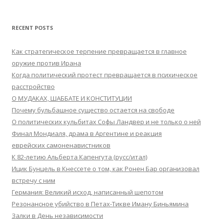
RECENT POSTS
Как стратегическое терпение превращается в главное
оружие против Ирана
Когда политический протест превращается в психическое
расстройство
О МУДАКАХ, ШАББАТЕ И КОНСТИТУЦИИ
Почему бульбашное существо остается на свободе
О политических кульбитах Софы Ландвер и не только о ней
Финал Мондиаля, драма в Аргентине и реакция
еврейских самоненавистников
К 82-летию Альберта Капенгута (русс/итал)
Ицик Бунцель в Кнессете о том, как Ронен Бар организовал
встречу с ним
Германия: Великий исход, написанный шепотом
Резонансное убийство в Петах-Тикве Иману Биньямина
Залки в День независимости