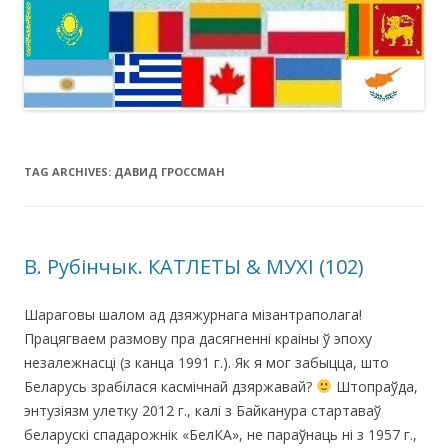
TAG ARCHIVES:
ДАВИД ГРОССМАН
В. Рубінчык. КАТЛЕТЫ & МУХІ (102)
Шараговы шалом ад дзяжурнага мізантраполага!
Працягваем размову пра дасягненні краіны ў эпоху
незалежнасці (з канца 1991 г.). Як я мог забыцца, што
Беларусь зрабілася касмічнай дзяржавай?
Штопраўда,
энтузіязм улетку 2012 г., калі з Байканура стартаваў
беларускі спадарожнік «БелКА», не параўнаць ні з 1957 г.,