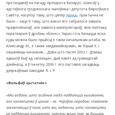
прэтэндаваў на пасаду прэзідэнта Беларусі. Шансаў у
адстаўнога гродзенскага чыноўніка і дэпутата Вярхоўнага
Савета, насупор таму, што цяпер
пішуць
, практычна не
было – хаця б таму, што вакол яго сабралося замала
прафесіяналаў, але замнога маніпулятараў, якія палітыку
ператваралі ў дробны «бізнэс». Зараз гэта бачыцца ясна:
куды можна было прыйсці з такім начальнікам штаба, як
Аляксандр М., з такімі «іміджмэйкерамі», як Юрый Х. і
нашанівіцы начальнік… Дзіва што пасля 2002 г. Домаш
адышоў быў ад «апазіцыі», дый нават ад грамадскай
дзейнасці, а ў пачатку 2006 г. яго паставілі загадваць
дзяржаўным заводам. R. I. P.
«
Вольфаў цытатнік
»
«
Мы
вед
аем,
ш
то
асобныя
люд
зі паддаюцца выхаванню,
але чалавецтва ў цэлым – не.
Чароўны
парадокс існавання
заключаецца ў тым, што мы, ведаючы, што чалавецтва
не
паддаецца выхаванню
, павінны жыць так, як быццам