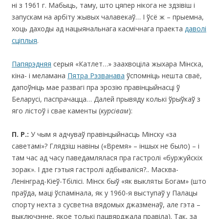
ні з 1961 г. Мабыць, таму, што цяпер нікога не здзівіш і
запускам на арбіту жывых чалавекаў… І ўсё ж – прыемна,
хоць даходы ад нацыянальнага касмічнага праекта
даволі
сціплыя
.
Папярэдняя
серыя «Катлет…» заахвоціла жыхара Мінска,
кіна- і меламана
Пятра Рэзванава
ўспомніць нешта сваё,
дапоўніць мае развагі пра эрозію правінцыйнасці ў
Беларусі, паспрачацца… Далей прывяду колькі ўрыўкаў з
яго лістоў і свае каменты (
курсівам
):
П. Р.:
У чым я адчуваў правінцыйнасць Мінску «за
саветамі»? Глядзіш навіны («Время» – іншых не было) – і
там час ад часу паведамлялася пра гастролі «буржуйскіх
зорак». І дзе гэтыя гастролі адбываліся?.. Масква-
Ленінград-Кіеў-Тбілісі. Мінск быў «як выкляты Богам» (што
праўда, маці ўспамінала, як у 1960-я выступаў у Палацы
спорту нехта з сусветна вядомых джазменаў, але гэта –
выключэнне, якое толькі пацвярджала правіла). Так, за