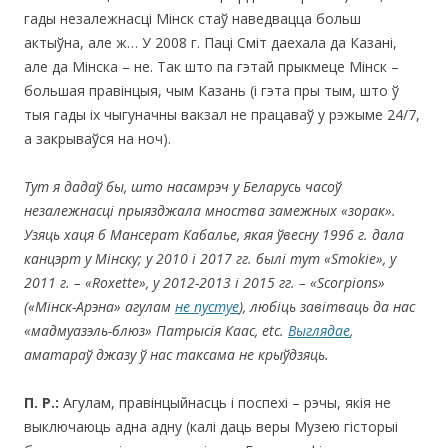
гады незалежнасці Мінск стаў наведвацца больш
актыўна, але ж… У 2008 г. Паці Сміт даехала да Казані,
але да Мінска – не. Так што па гэтай прыкмеце Мінск –
большая правінцыя, чым Казань (і гэта пры тым, што ў
тыя гады іх чыгуначны вакзал не працаваў у рэжыме 24/7,
а закрываўся на ноч).
Тут я дадаў бы, што насамрэч у Беларусь часо
ў
незалежнасці
прыязджала мноства замежных «зорак».
Узяць хаця б Мансерат Кабалье, якая ўвесну 1996 г. дала
канцэрт у Мінску; у 2010 і 2017 гг. былі тут «
Smokie
»
,
у
2011 г. – «Roxette», у 2012-2013 і 2015 гг. – «Scorpions»
(«Мінск-Арэна»
агулам
не пустуе
)
, любіць завітваць да нас
«мадмуазэль-блюз» Патрысія Каас,
etc
.
Выглядае
,
аматар
аў
джазу ў нас таксама не крыўдзяць.
П. Р.:
Агулам, правінцыйнасць і поспехі – рэчы, якія не
выключаюць адна адну (калі даць веры Музею гісторыі