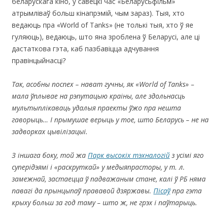
беларускага кіно, у савецкі час «Беларусьфільм»
атрымліваў больш кінапрэмій, чым зараз). Тыя, хто
ведаюць пра «World of Tanks» (не толькі тыя, хто ў яе
гуляюць), ведаюць, што яна зроблена ў Беларусі, але ці
дастаткова гэта, каб пазбавіцца адчування
правінцыйнасці?
Так, асобны поспех – нават гучны, як «
World of Tanks
» –
мала ўплывае на рэпутацыю краіны, але здольнасць
мультыплікаваць удалыя праекты ўжо пра нешта
гаворыць… І прымушае верыць у тое, што Беларусь – не на
задворках цывілізацыі.
З іншага боку, той жа
Парк высокіх тэхналогій
з усімі яго
суперідэямі і «раскруткай» у медыяпрасторы, у т. л.
замежнай, застаецца ў падважаным стане, калі ў РБ няма
павагі да прынцыпаў прававой дзяржавы.
Пісаў
пра гэта
крыху больш за год таму – што ж, не грэх і паўтарыць.