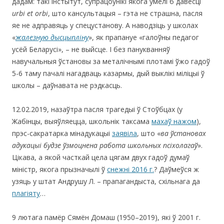
дадам: такі інстытут, супрацоўнікі якога ўмелі б давесці
urbi et orbi
, што кансультацыя – гэта не страшна, пасля
яе не адправяць у спецустанову. А наводзіць у школах
«
жалезную дысцыпліну
», як прапануе «галоўны педагог
усёй Беларусі», – не выйсце. І без панукванняў
навучальныя ўстановы за металічнымі плотамі ўжо гадоў
5-6 таму пачалі нагадваць казармы, дый выклікі міліцыі ў
школы – даўнавата не рэдкасць.
12.02.2019, назаўтра пасля трагедыі ў Стоўбцах (у
Жабінцы, выяўляецца, школьнік таксама
махаў нажом
),
прэс-сакратарка мінадукацыі
заявіла
, што «
ва ўстановах
адукацыі будзе ўзмоцнена работа школьных псіхолагаў
».
Цікава, а якой часткай цела цягам двух гадоў думаў
міністр, якога прызначылі ў
снежні 2016 г.
? Даўмеўся ж
узяць у штат Андрушу Л. – прапагандыста, схільнага да
плагіяту
…
9 лютага памёр Сямён Домаш (1950–2019), які ў 2001 г.