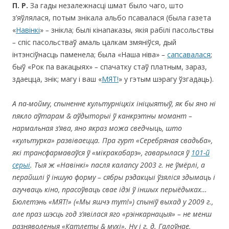
П. Р.
За гады незалежнасці шмат было чаго, што
з’яўлялася, потым знікала альбо псавалася (была газета
«
Навінкі
»
–
знікла; былі кінапаказы, якія рабілі пасольствы
–
спіс пасольстваў амаль цалкам змяніўся, дый
інтэнсіўнасць паменела; была «Наша ніва»
–
сапсавалася
;
быў «Рок па вакацыях»
–
спачатку стаў платным, зараз,
здаецца, знік; магу і ваш «
МЯТ!
» у гэтым шэрагу ўзгадаць).
А па-мойму, спыненне культурніцкіх ініцыятыў, як бы яно ні
пякло аўтарам
&
аўдыторыі
ў канкрэтны момант –
нармальная з’ява, яно якраз можа сведчыць, што
«
культурка
»
развіваецца.
Пра гурт «Серебряная свадьба»,
які трансфармаваўся ў «мікракабарэ», гаварылася ў
101-й
серыі
. Тыя ж «Навінкі»
пасля калапсу 2003 г. не ўмёрлі, а
перайшлі ў іншую форму – сябры рэдакцыі ўзяліся здымаць і
агучваць кіно, прасоўваць свае ідэі ў іншых п
ерыёдыка
х…
Бюлетэнь
«
МЯТ!
»
(
«
Мы яшчэ тут!
»
) спыніў выхад у 2009 г.
,
але праз шэсць год з’явілася яго «рэінкарнацыя» – не менш
разняволеныя «Катлеты & мухі». Ну і г. д. Галоўнае,