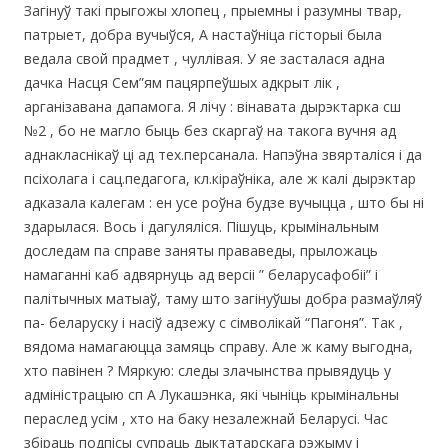
Загінуў такі прыгожы хлопец , прыемны і разумны твар,
патрыет, добра вучыўся, А настаўніца гісторыі была
ведала свой прадмет , чуллівая. У яе засталася адна
дачка Насця Сем”ям пацярпеўшых адкрыт лік ,
арганізавана дапамога. Я лічу : вінавата дырэктарка сш
№2 , бо не магло быць без скаргаў на такога вучня ад
аднакласнікаў ці ад тех.персанала. Напэўна звярталіся і да
псіхолага і сац.педагога, кл.кіраўніка, але ж калі дырэктар
адказала калегам : ен усе роўна будзе вучыцца , што бы ні
здарылася. Вось і дагуляліся. Пішуць, крымінальным
доследам па справе заняты прававеды, прыложаць
намаганні каб адвярнуць ад версіі ” беларусафобіі” і
палітычных матыаў, таму што загінуўшы добра размаўляў
па- беларуску і насіў адзежу с сімволікай “Пагоня”. Так ,
вядома намагаюцца замяць справу. Але ж каму выгодна,
хто павінен ? Мяркую: следы злачынства прывядуць у
адміністрацыю сп А Лукашэнка, які чыніць крымінальны
пераслед усім , хто на баку незалежнай Беларусі. Час
збіраць подпісы супраць дыктатарскага рэжыму і