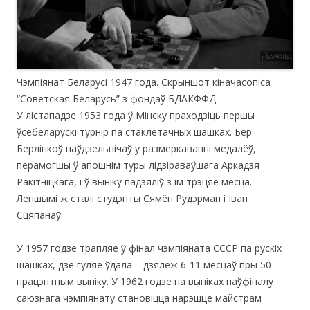
Чэмпіянат Беларусі 1947 года. Скрыншот кіначасопіса
“Советская Беларусь” з фондаў БДАКФФД
У лістападзе 1953 года ў Мінску праходзіць першы
ўсебеларускі турнір па стаклетачных шашках. Бер
Берлінкоў паўдзельнічаў у размеркаванні медалёў,
перамогшы ў апошнім туры лідзіраваўшага Аркадзя
Ракітніцкага, і ў выніку падзяліў з ім трэцяе месца.
Лепшымі ж сталі студэнты Сямён Рудэрман і Іван
Сцяпанаў.
У 1957 годзе трапляе ў фінал чэмпіяната СССР па рускіх
шашках, дзе гуляе ўдала – дзялёж 6-11 месцаў пры 50-
працэнтным выніку. У 1962 годзе па выніках паўфіналу
саюзнага чэмпіянату становіцца нарэшце майстрам