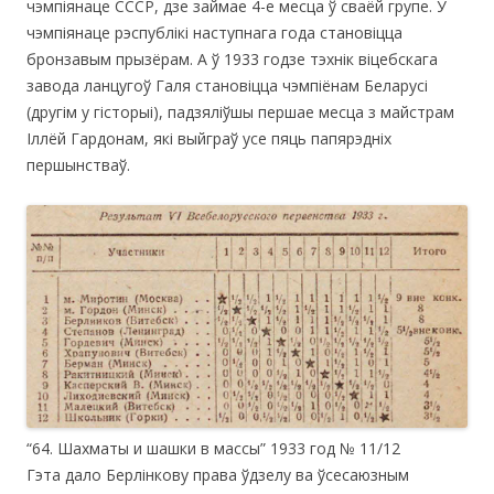
чэмпіянаце СССР, дзе займае 4-е месца ў сваёй групе. У
чэмпіянаце рэспублікі наступнага года становіцца
бронзавым прызёрам. А ў 1933 годзе тэхнік віцебскага
завода ланцугоў Галя становіцца чэмпіёнам Беларусі
(другім у гісторыі), падзяліўшы першае месца з майстрам
Іллёй Гардонам, які выйграў усе пяць папярэдніх
першынстваў.
“64. Шахматы и шашки в массы” 1933 год № 11/12
Гэта дало Берлінкову права ўдзелу ва ўсесаюзным