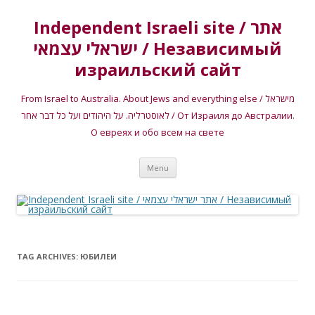
Independent Israeli site / אתר
ישראלי עצמאי / Независимый
израильский сайт
From Israel to Australia. About Jews and everything else / מישראל
לאוסטרליה. על היהודים ועל כל דבר אחר / От Израиля до Австралии.
О евреях и обо всем на свете
Skip
Menu
to
content
TAG ARCHIVES:
ЮБИЛЕИ