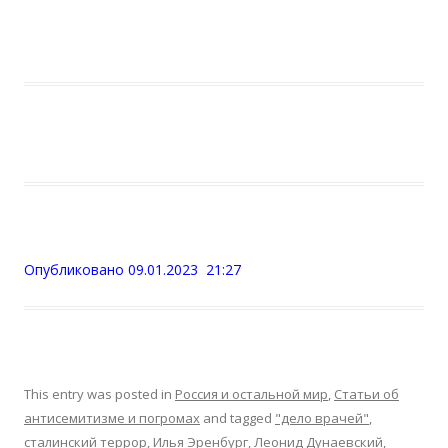
Опубликовано 09.01.2023 21:27
This entry was posted in
Россия и остальной мир
,
Статьи об
антисемитизме и погромах
and tagged
"дело врачей"
,
cталинский террор
,
Илья Эренбург
,
Леонид Дунаевский
,