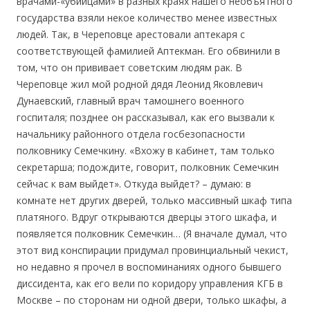
врачами-«убийцами» в разных краях нашего необъятного
государства взяли некое количество менее известных
людей. Так, в Череповце арестовали аптекаря с
соответствующей фамилией Аптекман. Его обвинили в
том, что он прививает советским людям рак. В
Череповце жил мой родной дядя Леонид Яковлевич
Дунаевский, главный врач тамошнего военного
госпиталя; позднее он рассказывал, как его вызвали к
начальнику районного отдела госбезопасности
полковнику Семечкину. «Вхожу в кабинет, там только
секретарша; подождите, говорит, полковник Семечкин
сейчас к вам выйдет». Откуда выйдет? – думаю: в
комнате нет других дверей, только массивный шкаф типа
платяного. Вдруг открываются дверцы этого шкафа, и
появляется полковник Семечкин… (Я вначале думал, что
этот вид конспирации придумал провинциальный чекист,
но недавно я прочел в воспоминаниях одного бывшего
диссидента, как его вели по коридору управления КГБ в
Москве – по сторонам ни одной двери, только шкафы, а