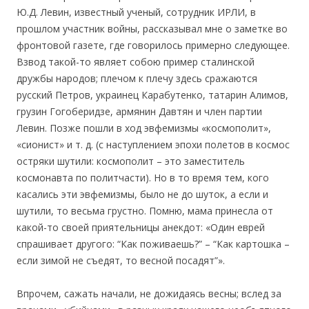
Ю.Д. Левин, известный ученый, сотрудник ИРЛИ, в
прошлом участник войны, рассказывал мне о заметке во
фронтовой газете, где говорилось примерно следующее.
Взвод такой-то являет собою пример сталинской
дружбы народов; плечом к плечу здесь сражаются
русский Петров, украинец Карабутенко, татарин Алимов,
грузин Гогоберидзе, армянин Давтян и член партии
Левин. Позже пошли в ход эвфемизмы «космополит»,
«сионист» и т. д. (с наступлением эпохи полетов в космос
остряки шутили: космополит – это заместитель
космонавта по политчасти). Но в то время тем, кого
касались эти эвфемизмы, было не до шуток, а если и
шутили, то весьма грустно. Помню, мама принесла от
какой-то своей приятельницы анекдот: «Один еврей
спрашивает другого: “Как поживаешь?” – “Как картошка –
если зимой не съедят, то весной посадят”».
Впрочем, сажать начали, не дожидаясь весны; вслед за