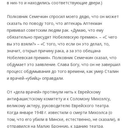
в них-то и находились соответствующие двери.)
Полковник Семечкин спросил моего дядю, что он может
сказать по поводу того, что аптекарь Аптекман
прививал советским людям рак. «Думаю, что ему
обязательно присудят Нобелевскую премию». – «С чего
вы это взяли?» – «С того, что если он это делал, то,
значит, открыл причину рака, а за это обещана
Нобелевская премия». Полковник Семечкин сказал, что
обдумает это заявление. Слава Богу, что он не завершил
процесс обдумывания до того времени, как умер Сталин
и врачей-«убийц» оправдали.
От «дела врачей» протянули нить к Еврейскому
антифашистскому комитету и к Соломону Михоэлсу,
великому актеру, руководителю Еврейского театра.
Когда январе 1948 г. известили о смерти Михоэлса (о
том, что его убили в Минске, естественно, не сказали), я
отправился на Малую Бронную, к зданию театра.