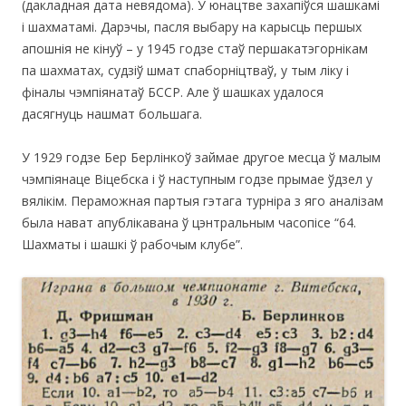
(дакладная дата невядома). У юнацтве захапіўся шашкамі
і шахматамі. Дарэчы, пасля выбару на карысць першых
апошнія не кінуў – у 1945 годзе стаў першакатэгорнікам
па шахматах, судзіў шмат спаборніцтваў, у тым ліку і
фіналы чэмпіянатаў БССР. Але ў шашках удалося
дасягнуць нашмат большага.
У 1929 годзе Бер Берлінкоў займае другое месца ў малым
чэмпіянаце Віцебска і ў наступным годзе прымае ўдзел у
вялікім. Пераможная партыя гэтага турніра з яго аналізам
была нават апублікавана ў цэнтральным часопісе “64.
Шахматы і шашкі ў рабочым клубе”.