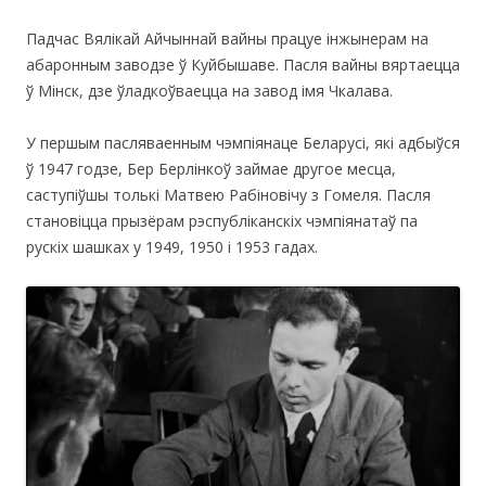
Падчас Вялікай Айчыннай вайны працуе інжынерам на
абаронным заводзе ў Куйбышаве. Пасля вайны вяртаецца
ў Мінск, дзе ўладкоўваецца на завод імя Чкалава.
У першым пасляваенным чэмпіянаце Беларусі, які адбыўся
ў 1947 годзе, Бер Берлінкоў займае другое месца,
саступіўшы толькі Матвею Рабіновічу з Гомеля. Пасля
становіцца прызёрам рэспубліканскіх чэмпіянатаў па
рускіх шашках у 1949, 1950 і 1953 гадах.