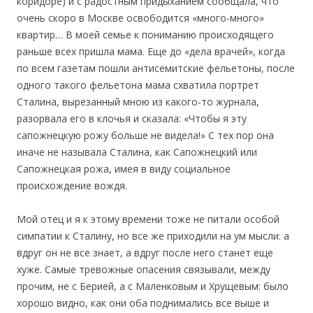
коридоре) и с радостным придыханием сообщала, что
очень скоро в Москве освободится «много-много»
квартир… В моей семье к пониманию происходящего
раньше всех пришла мама. Еще до «дела врачей», когда
по всем газетам пошли антисемитские фельетоны, после
одного такого фельетона мама схватила портрет
Сталина, вырезанный мною из какого-то журнала,
разорвала его в клочья и сказала: «Чтобы я эту
сапожнецкую рожу больше не видела!» С тех пор она
иначе не называла Сталина, как Сапожнецкий или
Сапожнецкая рожа, имея в виду социальное
происхождение вождя.
Мой отец и я к этому времени тоже не питали особой
симпатии к Сталину, но все же приходили на ум мысли: а
вдруг он не все знает, а вдруг после него станет еще
хуже. Самые тревожные опасения связывали, между
прочим, не с Берией, а с Маленковым и Хрущевым: было
хорошо видно, как они оба поднимались все выше и