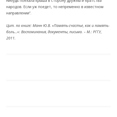
нибудь поехала крыша в сторону дружбы и братства
народов. Если уж поедет, то непременно в известном
направлении”.
Цит. по книге: Манн Ю.В. «Память-счастье, как и память-
боль…»: Воспоминания, документы, письма. – М.: РГГУ,
2011.