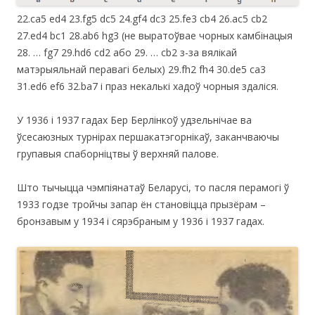
22.ca5 ed4 23.fg5 dc5 24.gf4 dc3 25.fe3 cb4 26.ac5 cb2
27.ed4 bc1 28.ab6 hg3 (не выратоўвае чорных камбінацыя
28. … fg7 29.hd6 cd2 або 29. … cb2 з-за вялікай
матэрыяльнай перавагі белых) 29.fh2 fh4 30.de5 ca3
31.ed6 ef6 32.ba7 і праз некалькі хадоў чорныя здаліся.
У 1936 і 1937 гадах Бер Берлінкоў удзельнічае ва
ўсесаюзных турнірах першакатэгорнікаў, заканчваючы
групавыя спаборніцтвы ў верхняй палове.
Што тычыцца чэмпіянатаў Беларусі, то пасля перамогі ў
1933 годзе тройчы запар ён становіцца прызёрам –
бронзавым у 1934 і сярэбраным у 1936 і 1937 гадах.