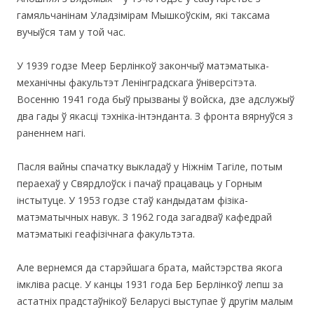
гамяльчанінам Уладзімірам Мышкоўскім, які таксама
вучыўся там у той час.
У 1939 годзе Меер Берлінкоў закончыў матэматыка-
механічны факультэт Ленінградскага ўніверсітэта.
Восенню 1941 года быў прызваны ў войска, дзе адслужыў
два гады ў якасці тэхніка-інтэнданта. З фронта вярнуўся з
раненнем нагі.
Пасля вайны спачатку выкладаў у Ніжнім Тагіле, потым
пераехаў у Свярдлоўск і пачаў працаваць у Горным
інстытуце. У 1953 годзе стаў кандыдатам фізіка-
матэматычных навук. З 1962 года загадваў кафедрай
матэматыкі геафізічнага факультэта.
Але вернемся да старэйшага брата, майстэрства якога
імкліва расце. У канцы 1931 года Бер Берлінкоў лепш за
астатніх прадстаўнікоў Беларусі выступае ў другім малым