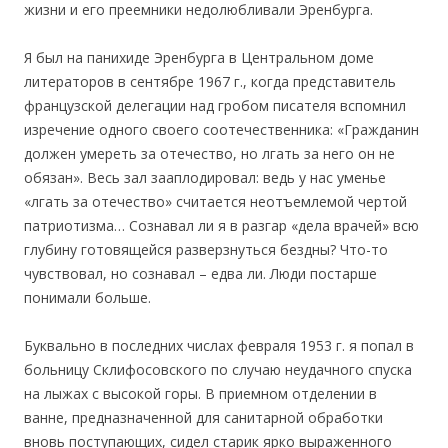
жизни и его преемники недолюбливали Эренбурга.
Я был на панихиде Эренбурга в Центральном доме
литераторов в сентябре 1967 г., когда представитель
французской делегации над гробом писателя вспомнил
изречение одного своего соотечественника: «Гражданин
должен умереть за отечество, но лгать за него он не
обязан». Весь зал зааплодировал: ведь у нас уменье
«лгать за отечество» считается неотъемлемой чертой
патриотизма… Сознавал ли я в разгар «дела врачей» всю
глубину готовящейся разверзнуться бездны? Что-то
чувствовал, но сознавал – едва ли. Люди постарше
понимали больше.
Буквально в последних числах февраля 1953 г. я попал в
больницу Склифосовского по случаю неудачного спуска
на лыжах с высокой горы. В приемном отделении в
ванне, предназначенной для санитарной обработки
вновь поступающих, сидел старик ярко выраженного