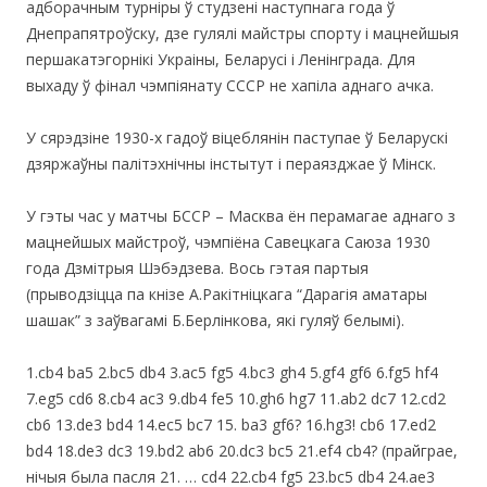
адборачным турніры ў студзені наступнага года ў
Днепрапятроўску, дзе гулялі майстры спорту і мацнейшыя
першакатэгорнікі Украіны, Беларусі і Ленінграда. Для
выхаду ў фінал чэмпіянату СССР не хапіла аднаго ачка.
У сярэдзіне 1930-х гадоў віцеблянін паступае ў Беларускі
дзяржаўны палітэхнічны інстытут і пераязджае ў Мінск.
У гэты час у матчы БССР – Масква ён перамагае аднаго з
мацнейшых майстроў, чэмпіёна Савецкага Саюза 1930
года Дзмітрыя Шэбэдзева. Вось гэтая партыя
(прыводзіцца па кнізе А.Ракітніцкага “Дарагія аматары
шашак” з заўвагамі Б.Берлінкова, які гуляў белымі).
1.cb4 ba5 2.bc5 db4 3.ac5 fg5 4.bc3 gh4 5.gf4 gf6 6.fg5 hf4
7.eg5 cd6 8.cb4 ac3 9.db4 fe5 10.gh6 hg7 11.ab2 dc7 12.cd2
cb6 13.de3 bd4 14.ec5 bc7 15. ba3 gf6? 16.hg3! cb6 17.ed2
bd4 18.de3 dc3 19.bd2 ab6 20.dc3 bc5 21.ef4 cb4? (прайграе,
нічыя была пасля 21. … cd4 22.cb4 fg5 23.bc5 db4 24.ae3