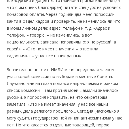
Я. Засурский и доцент Л. Татаринова пригласили меня (за
что я им очень благодарен) читать спецкурс на условиях
почасовой оплаты. Через год или два меня попросили
зайти в отдел кадров и проверить, не изменилось ли что
в моем личном деле: адрес, телефон и т. д. «Адрес и
телефон, – говорю, – не изменились, а вот
национальность записана неправильно: я не русский, а
еврей». – «Это не имеет значения, – ответила
кадровичка, – у нас все нации равны».
Значительно позже в ИМЛИ меня определили членом
участковой комиссии по выборам в местные Советы.
Случайно мне на глаза попался направляемый в райком
список комиссии – там против моей фамилии значилось:
русский. Я попросил исправить, на что секретарша
заметила: «Это не имеет значения, у нас все нации
равны». Дела далекого прошлого… Сегодня (насколько я
могу судить) государственной линии антисемитизма у нас
нет. Но что касается отдельных товарищей, порою