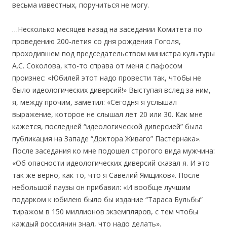
весьма известных, поручиться не могу.
…Несколько месяцев назад на заседании Комитета по
проведению 200-летия со дня рождения Гоголя,
проходившем под председательством министра культуры
A.C. Соколова, кто-то справа от меня с пафосом
произнес: «Юбилей этот надо провести так, чтобы не
было идеологических диверсий!» Выступая вслед за ним,
я, между прочим, заметил: «Сегодня я услышал
выражение, которое не слышал лет 20 или 30. Как мне
кажется, последней “идеологической диверсией” была
публикация на Западе “Доктора Живаго” Пастернака».
После заседания ко мне подошел строгого вида мужчина:
«Об опасности идеологических диверсий сказал я. И это
так же верно, как то, что я Савелий Ямщиков». После
небольшой паузы он прибавил: «И вообще лучшим
подарком к юбилею было бы издание “Тараса Бульбы”
тиражом в 150 миллионов экземпляров, с тем чтобы
каждый россиянин знал, что надо делать».