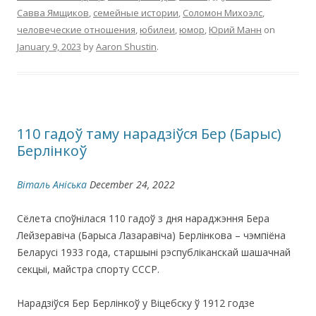
Савва Ямщиков
,
семейные истории
,
Соломон Михоэлс
,
человеческие отношения
,
юбилеи
,
юмор
,
Юрий Манн
on
January 9, 2023
by
Aaron Shustin
.
110 гадоў таму нарадзіўся Бер (Барыс)
Берлінкоў
Віталь Аніська
December 24, 2022
Сёлета споўнілася 110 гадоў з дня нараджэння Бера
Лейзеравіча (Барыса Лазаравіча) Берлінкова – чэмпіёна
Беларусі 1933 года, старшыні рэспубліканскай шашачнай
секцыі, майстра спорту СССР.
Нарадзіўся Бер Берлінкоў у Віцебску ў 1912 годзе