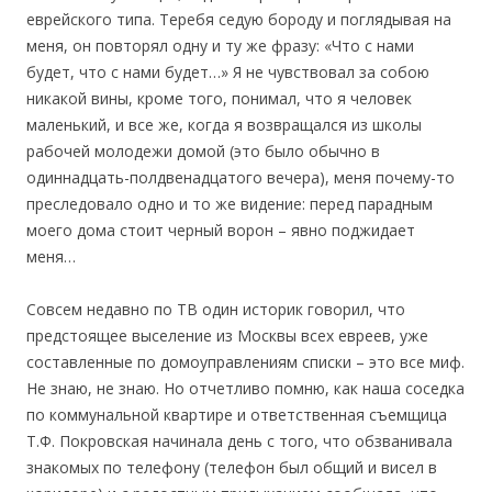
еврейского типа. Теребя седую бороду и поглядывая на
меня, он повторял одну и ту же фразу: «Что с нами
будет, что с нами будет…» Я не чувствовал за собою
никакой вины, кроме того, понимал, что я человек
маленький, и все же, когда я возвращался из школы
рабочей молодежи домой (это было обычно в
одиннадцать-полдвенадцатого вечера), меня почему-то
преследовало одно и то же видение: перед парадным
моего дома стоит черный ворон – явно поджидает
меня…
Совсем недавно по ТВ один историк говорил, что
предстоящее выселение из Москвы всех евреев, уже
составленные по домоуправлениям списки – это все миф.
Не знаю, не знаю. Но отчетливо помню, как наша соседка
по коммунальной квартире и ответственная съемщица
Т.Ф. Покровская начинала день с того, что обзванивала
знакомых по телефону (телефон был общий и висел в