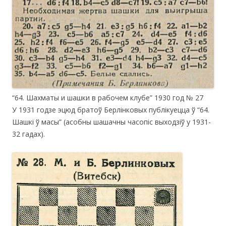
“64. Шахматы и шашки в рабочем клубе” 1930 год № 27
У 1931 годзе эцюд братоў Берлінковых публікуецца ў “64.
Шашкі ў масы” (асобны шашачны часопіс выходзіў у 1931-
32 гадах).