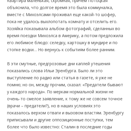
Квартира маленькая, скромная, причем Потоцкая
объяснила, что долгое время это была коммуналка,
вместе с Михоэлсами проживал еще какой-то шофер,
пока не удалось выхлопотать комнату и отселить его.
Хозяйка показывала альбом фотографий, сделанных во
время поездки Михоэлса в Америку, а потом предложила
его любимое блюдо: селедку, картошку в мундире и по
стопке водки… Но вернусь к событиям более ранним.
В эти смутные, предгрозовые дни каплей утешения
показались слова Ильи Эренбурга. Было ли это
выступление по радио или статья в газете, я уже не
помню; но он, между прочим, сказал: «Предатели бывают
у каждого народа». По меркам нормальной жизни не
очень-то смелое заявление, к тому же не совсем точное
(врачи – предатели?), но в наших условиях это
показалось верхом отваги и вызовом властям. Эренбургу
приписывали и другие оппозиционные поступки, тем
более что было известно: Сталин в последние годы