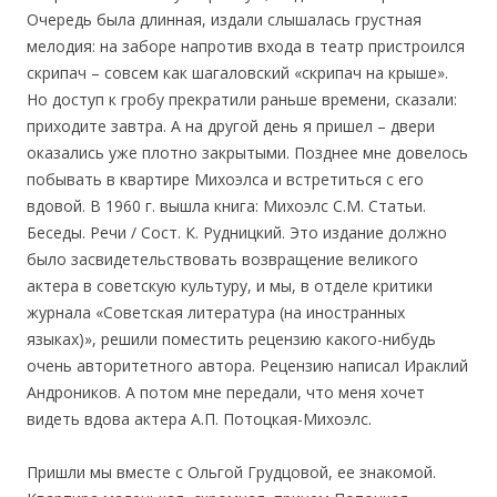
Очередь была длинная, издали слышалась грустная
мелодия: на заборе напротив входа в театр пристроился
скрипач – совсем как шагаловский «скрипач на крыше».
Но доступ к гробу прекратили раньше времени, сказали:
приходите завтра. А на другой день я пришел – двери
оказались уже плотно закрытыми. Позднее мне довелось
побывать в квартире Михоэлса и встретиться с его
вдовой. В 1960 г. вышла книга: Михоэлс С.М. Статьи.
Беседы. Речи / Сост. К. Рудницкий. Это издание должно
было засвидетельствовать возвращение великого
актера в советскую культуру, и мы, в отделе критики
журнала «Советская литература (на иностранных
языках)», решили поместить рецензию какого-нибудь
очень авторитетного автора. Рецензию написал Ираклий
Андроников. А потом мне передали, что меня хочет
видеть вдова актера А.П. Потоцкая-Михоэлс.
Пришли мы вместе с Ольгой Грудцовой, ее знакомой.