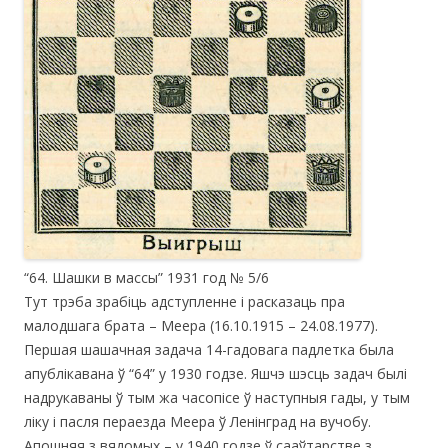
“64. Шашки в массы” 1931 год № 5/6
Тут трэба зрабіць адступленне і расказаць пра
малодшага брата – Меера (16.10.1915 – 24.08.1977).
Першая шашачная задача 14-гадовага падлетка была
апублікавана ў “64” у 1930 годзе. Яшчэ шэсць задач былі
надрукаваны ў тым жа часопісе ў наступныя гады, у тым
ліку і пасля пераезда Меера ў Ленінград на вучобу.
Апошняя з вядомых – у 1940 годзе ў сааўтарстве з