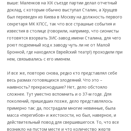
выше: Маленков на XIX съезде партии делал отчетный
доклад, с которым обычно выступал Сталин, а Хрущев
был переведен из Киева в Москву на должность первого
секретаря MК КПСС, так что все страшные события и
известия в столице (говорили, например, что сионисты
готовятся взорвать ЗИС-завод имени Сталина, для чего
роют подземный ход к заводу чуть ли не от Малой
Бронной, где находился Еврейский театр!) проходили при
нем, связывались с его именем.
И все же, повторю снова, редко кто представлял себе
весь размах готовящихся злодеяний. Что это –
наивность? прекраснодушие? Нет, дело обстояло
сложнее. Тут уместно вспомнить и о 37-м годе. Для
поколений, пришедших позже, дело представлялось
примерно так: да, пострадали многие невинные, была
масса «перегибов» и жестокости, но был, наверное, и
действительный повод для свершившегося. То, что все
возникло на пустом месте и что количество жертв