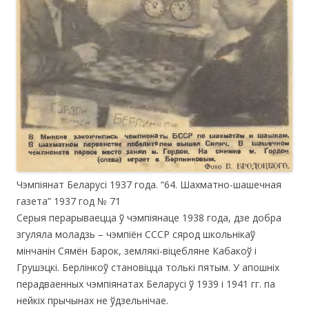
Чэмпіянат Беларусі 1937 года. “64. Шахматно-шашечная
газета” 1937 год № 71
Серыя перарываецца ў чэмпіянаце 1938 года, дзе добра
згуляла моладзь – чэмпіён СССР сярод школьнікаў
мінчанін Сямён Барок, землякі-віцебляне Кабакоў і
Грушэцкі. Берлінкоў становіцца толькі пятым. У апошніх
перадваенных чэмпіянатах Беларусі ў 1939 і 1941 гг. па
нейкіх прычынах не ўдзельнічае.