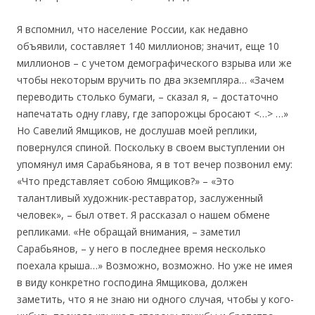
Я вспомнил, что население России, как недавно
объявили, составляет 140 миллионов; значит, еще 10
миллионов – с учетом демографического взрыва или же
чтобы некоторым вручить по два экземпляра… «Зачем
переводить столько бумаги, – сказал я, – достаточно
напечатать одну главу, где запорожцы бросают <…> …»
Но Савелий Ямщиков, не дослушав моей реплики,
повернулся спиной. Поскольку в своем выступлении он
упомянул имя Сарабьянова, я в тот вечер позвонил ему:
«Что представляет собою Ямщиков?» – «Это
талантливый художник-реставратор, заслуженный
человек», – был ответ. Я рассказал о нашем обмене
репликами. «Не обращай внимания, – заметил
Сарабьянов, – у него в последнее время несколько
поехала крыша…» Возможно, возможно. Но уже не имея
в виду конкретно господина Ямщикова, должен
заметить, что я не знаю ни одного случая, чтобы у кого-