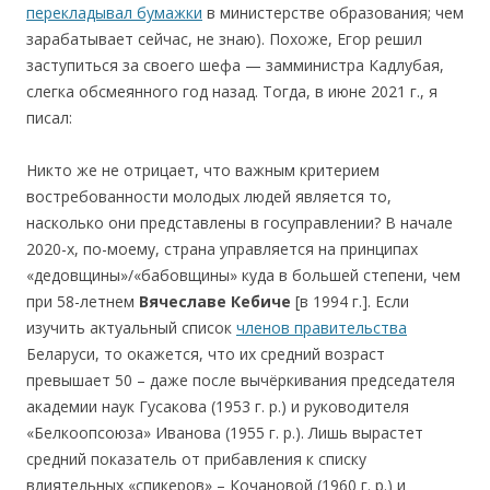
перекладывал бумажки
в министерстве образования; чем
зарабатывает сейчас, не знаю). Похоже, Егор решил
заступиться за своего шефа — замминистра Кадлубая,
слегка обсмеянного год назад. Тогда, в июне 2021 г., я
писал:
Никто же не отрицает, что важным критерием
востребованности молодых людей является то,
насколько они представлены в госуправлении? В начале
2020-х, по-моему, страна управляется на принципах
«дедовщины»/«бабовщины» куда в большей степени, чем
при 58-летнем
Вячеславе Кебиче
[в 1994 г.]. Если
изучить актуальный список
членов правительства
Беларуси, то окажется, что их средний возраст
превышает 50 – даже после вычёркивания председателя
академии наук Гусакова (1953 г. р.) и руководителя
«Белкоопсоюза» Иванова (1955 г. р.). Лишь вырастет
средний показатель от прибавления к списку
влиятельных «спикеров» – Кочановой (1960 г. р.) и