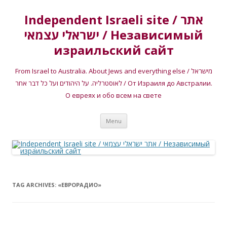
Independent Israeli site / אתר
ישראלי עצמאי / Независимый
израильский сайт
From Israel to Australia. About Jews and everything else / מישראל
לאוסטרליה. על היהודים ועל כל דבר אחר / От Израиля до Австралии.
О евреях и обо всем на свете
Skip
Menu
to
content
TAG ARCHIVES:
«ЕВРОРАДИО»