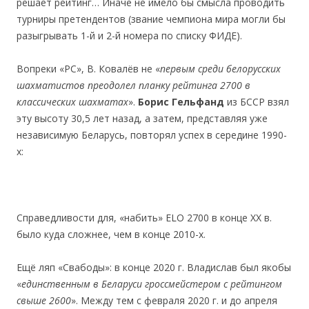
решает рейтинг… Иначе не имело бы смысла проводить
турниры претендентов (звание чемпиона мира могли бы
разыгрывать 1-й и 2-й номерa по списку ФИДЕ).
Вопреки «РС», В. Ковалёв не «
пер
вым ср
еди бел
орусских
шахмат
истов п
реодоле
л пл
анку р
ейт
инга 2700
в
кл
ассич
еских шахматах
».
Борис Гельфанд
из БССР взял
эту высоту 30,5 лет назад, а затем, представляя уже
независимую Беларусь, повторял успех в середине 1990-
х:
Cправедливости для, «набить» ELO 2700 в конце ХХ в.
было куда сложнее, чем в конце 2010-х.
Ещё ляп «Свабоды»: в конце 2020 г. Владислав был якобы
«
единствен
ным
в Беларус
и гро
ссм
ейст
ер
ом
с р
ейт
ингом
свыш
е 2600
». Между тем с февраля 2020 г. и до апреля