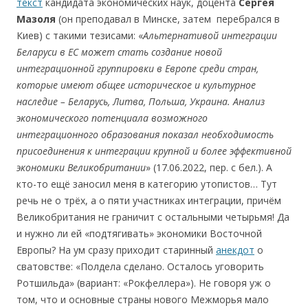
текст
кандидата экономических наук, доцента
Сергея
Мaзоля
(он преподавал в Минске, затем перебрался в
Киев) с такими тезисами: «
Альтернативой
интеграции
Беларуси
в
ЕС
мож
ет
стать
создание
новой
интеграционной
группировки
в
Ев
ропе
среди
ст
ран,
которые
имеют
общее историческое и культурное
наследие
– Беларусь, Литва, Польша,
Украина
. Анализ
экономического
потенциала
возможного
интеграционного
образования
показал
необходимость
присоединения
к
интеграции
круп
ной и бол
ее
эффективной
экономики
Великобритании
» (17.06.2022, пер. с бел.). А
кто-то ещё заносил меня в категорию утопистов… Тут
речь не о трёх, а о пяти участниках интеграции, причём
Великобритания не граничит с остальными четырьмя! Да
и нужно ли ей «подтягивать» экономики Восточной
Европы? На ум сразу приходит старинный
анекдот
о
сватовстве: «Полдела сделано. Осталось уговорить
Ротшильда» (вариант: «Рокфеллера»). Не говоря уж о
том, что и основные страны нового Межморья мало