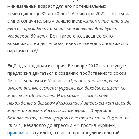
минимальный возраст для его потенциальных
«сменщиков» (с 35 до 40 лет). А в январе 2022 г. выступил
с многозначительным заявлением: «
запомните, что в 38
лет вы президента больше не изберете. Это будет
человек за 50 лет
». Вот такое оно, здешнее окно
возможностей для «проактивных» членов молодёжного
парламента 🙂
Ещё одна олдовая история. В январе 2017 г. я полушутя
предложил двигаться к созданию тройственного союза
Литвы, Беларуси и Украины: «
Три названные cтраны
имеют разные системы управления, доходы, климат, но
многое их объединяет. И история – совмеcтное
нахождение в Великом Княжестве Литовском «от моря до
моря», а затем в Роcсийской империи… И нужда в
безопасноcти, и демографичеcкие трудноcти
». В феврале
2022 г., незадолго до агрессии РФ против Украины,
припомнил
эту идею, а в июне прочёл удивительный