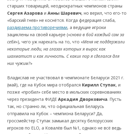
старших товарищей, неоднократных чемпионов страны
Сергея Азарова
и
Анны Шаревич
, но верил, что его-то
«барский гнев» не коснётся. Когда федерация слаба,
раздираема противоречиями
, а ведущие игроки
зациклены на своей карьере («
снова в бой каждый сам за
себя
»), чего уж нарекать на то, что «
М
ен
я не п
оддержали
нек
оторые люд
и, на
глазах
которых я выр
ос
как
шахмат
ист
и
как
личность.
С
как
их п
ор я
сделался для
них чуж
им?
»
Владислав не участвовал в чемпионате Беларуси 2021 г.
(май), где на Кубок мира отобрался
Кирилл Ступак
, и
позже «пробил» себе место в июльских соревнованиях
через президента ФИДЕ
Аркадия Дворковича
. Пусть
так, но cтранно ли, что официальная Беларусь
отправила на Кубок – чемпиона Беларуси? Да,
гроссмейстер Ступак замыкал десятку белорусских
игроков по ELO, а Ковалёв был №1, однако не всё ведь