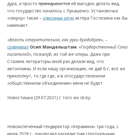
дура, а просто
прикидывается
ей выгодно делать вид,
что государство началось с Лукашенко. Установочка
«сверху» такая –
одиозные речи
актёра Гостюхина как бы
намекают.
«
Власть отвратительна, как руки брадобрея
», –
сравнивал
Осип Мандельштам
. «
Государственный
С
о
юз
п
и
с
ателей
», пожалуй, из той же оперы. Даже при
Сталине литераторы иной раз делали вид, что
автономны. И если нашу организацию, не дай Б-г, всё же
прихлопнут, то где-где, а в огосударствленном
«общественном объединении» меня не будет.
Новостишка (29.07.2021) с того же sb.by:
Новоиспечённый гендиректор «Керамина» три года, с
июня 2018 г., руководил раскидистым Центральным