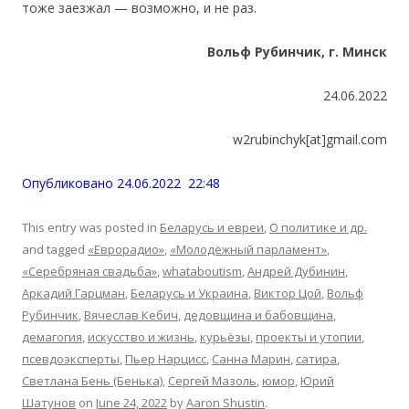
тоже заезжал — возможно, и не раз.
Вольф Рубинчик, г. Минск
24.06.2022
w2rubinchyk[at]gmail.com
Опубликовано 24.06.2022 22:48
This entry was posted in
Беларусь и евреи
,
О политике и др.
and tagged
«Еврорадио»
,
«Молодёжный парламент»
,
«Серебряная свадьба»
,
whataboutism
,
Андрей Дубинин
,
Аркадий Гарцман
,
Беларусь и Украина
,
Виктор Цой
,
Вольф
Рубинчик
,
Вячеслав Кебич
,
дедовщина и бабовщина
,
демагогия
,
искусство и жизнь
,
курьёзы
,
проекты и утопии
,
псевдоэксперты
,
Пьер Нарцисс
,
Санна Марин
,
сатира
,
Светлана Бень (Бенька)
,
Сергей Мaзоль
,
юмор
,
Юрий
Шатунов
on
June 24, 2022
by
Aaron Shustin
.