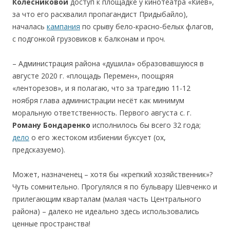
Колесниковой
доступ к площадке у кинотеатра «Киев»,
за что его расхвалил пропагандист Придыбайло),
началась
кампания
по срыву бело-красно-белых флагов,
с подгонкой грузовиков к балконам и проч.
– Администрация района «душила» образовавшуюся в
августе 2020 г. «площадь Перемен», поощряя
«ленторезов», и я полагаю, что за трагедию 11-12
ноября глава администрации несёт как минимум
моральную ответственность. Первого августа с. г.
Роману
Бондаренко
исполнилось бы всего 32 года;
дело
о его жестоком избиении буксует (ох,
предсказуемо).
Может, назначенец – хотя бы «крепкий хозяйственник»?
Чуть сомнительно. Прогулялся я по бульвару Шевченко и
прилегающим кварталам (малая часть Центрального
района) – далеко не идеально здесь использовались
ценные пространства!