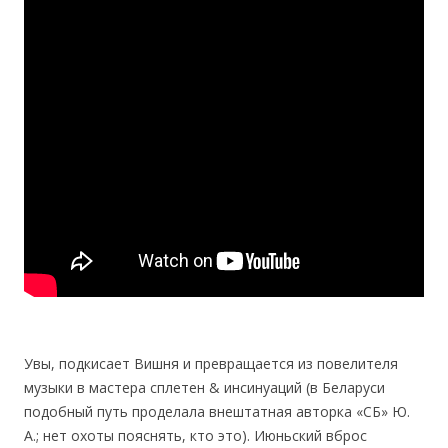
Увы, подкисает Вишня и превращается из повелителя
музыки в мастера сплетен & инсинуаций (в Беларуси
подобный путь проделала внештатная авторка «СБ» Ю.
А.; нет охоты пояснять, кто это). Июньский вброс