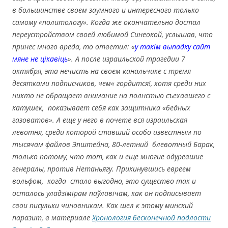
в большинстве своем заумного и интересного только
самому «политологу». Когда же окончательно достал
переустройством своей любимой Синеокой, услышав, что
принес много вреда, то ответил: «
у такім выпадку сайт
мяне не цікавіць
». А после израильской трагедии 7
октября, эта нечисть на своем канальчике с тремя
десятками подписчиков, чем« гордится!, хотя среди них
никто не обращает внимание на полнстью съехавшего с
катушек, показывает себя как защитника «бедных
газоватов». А еще у него в почете вся израильская
левотня, среди которой ставший особо известным по
тысячам файлов Эпштейна, 80-летний блевотный Барак,
только потому, что тот, как и еще многие одуревшие
генералы, против Нетаньягу. Прикинувшись евреем
вольфом, когда стало выгодно, это существо так и
осталось уладзімірам паўлавічам, как он подписывает
свои писульки чиновникам. Как шел к этому минский
паразит, в материале
Хронология бесконечной подлости