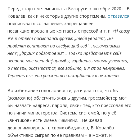
Перед стартом чемпионата Беларуси в октябре 2020 г. В.
Ковалёв, как и некоторые другие спортсмены,
отказался
подписывать соглашение, запрещавшее
несанкционированные контакты с прессой и т. п. «
И
сразу
ж
е
в
ответ п
осыпал
ись фразы: „
тебя
уволят“, „не
пр
одлят к
онтракт на
следующий год“, „незамен
имых
н
ет“, „
других п
одготовим“
… Тольк
о
представьте
себе —
н
еда
вно мне
пели д
ифирамбы, г
ордились м
оими
успехам
и,
а
теперь,
оказ
ывае
тся,
всё забыт
о,
и я ста
л не
нужным.
Т
ер
петь
все эт
и
унижения
и
оскорбления я не х
отел
».
Во избежание голословности, да и для того, чтобы
(возможно) облегчить жизнь другим, гроссмейстер мог
бы назвать «адреса, пароли, явки» тех, кто прессовал его
по линии министерства. Система системой, но у её
«винтиков» есть имена-фамилии… Не желая
деанонимизировать своих обидчиков, В. Ковалёв
объективно сыграл по её правилам – a может, и