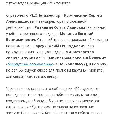
хитромудрая редакция «РС» помогла.
Cправочно о РЦОПе: директор –
Корчинский Сергей
Александрович
,
замдиректора по основной
деятельности –
Раткевич Ольга Ивановна
,
начальник
учебно-спортивного отдела –
Мочалов Евгений
Вениаминович
.
Старший тренер национальной команды
по шахматам –
Борсук Юрий Геннадьевич
. Кто
курирует шахматы в руководстве
министерства
спорта
и
туризма
РБ
(министром
пока
ещё
служит
«
белорусский военачальник
»
C.
М.
Ковальчук
),
я не знаю,
но дал бы ему/ей слово для полноты картины
.
Мой mail
для связи – как всегда, внизу.
Удивительно, кстати, что собеседник «РС» удивился
поведению своих «попечителей» – ему ли, много лет
входившему в сборную, было не знать, как меняется
отношение к «бунтарям», невзирая на их прежние
заслуги. Наверняка В. Ковалёв слышал о кейсах своих