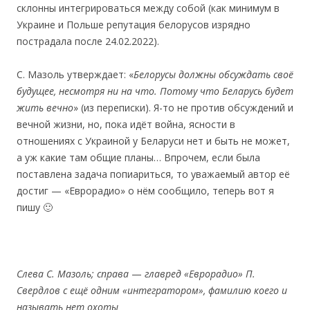
склонны интегрироваться между собой (как минимум в
Украине и Польше репутация белорусов изрядно
пострадала после 24.02.2022).
С. Мaзоль утверждает: «
Б
елорусы должны обсуждать своё
будущее, несмотря ни на что. Потому что Беларусь будет
жить вечно
» (из переписки). Я-то не против обсуждений и
вечной жизни, но, пока идёт война, ясности в
отношениях с Украиной у Беларуси нет и быть не может,
а уж какие там общие планы… Впрочем, если была
поставлена задача попиариться, то уважаемый автор её
достиг — «Еврорадио» о нём сообщило, теперь вот я
пишу 🙂
Слева С. Мазоль; справа
—
главред «Еврорадио» П.
Свердлов с ещё одним «интегратором», фамилию коего и
называть нет охоты