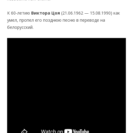
К 60-летию
Виктора Цоя
(21.06.1962 — 15.08.1990) как
умел, пропел его позднюю песню в переводе на
белорусский.