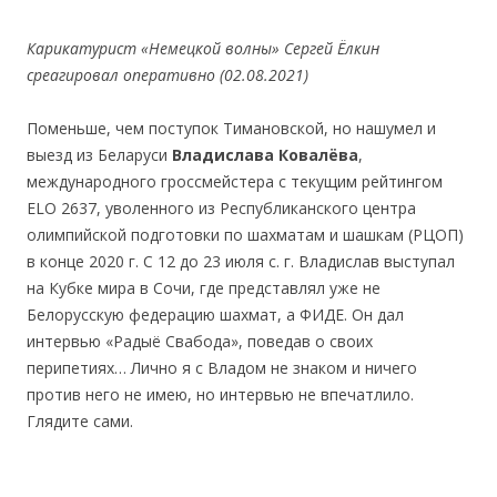
Карикатурист
«
Немецкой
волны
»
Сергей
Ё
лкин
среагировал оперативно (02.08.2021)
Поменьше, чем поступок Тимановской, но нашумел и
выезд из Беларуси
Владислава
Ковалёва
,
международного гроссмейстера с текущим рейтингом
ELO 2637, уволенного из Республиканского центра
олимпийской подготовки по шахматам и шашкам (РЦОП)
в конце 2020 г. C 12 до 23 июля с. г. Владислав выступал
на Кубке мира в Сочи, где представлял уже не
Белорусскую федерацию шахмат, а ФИДЕ. Он дал
интервью «Радыё Свабода», поведав о своих
перипетиях… Лично я с Владом не знаком и ничего
против него не имею, но интервью не впечатлило.
Глядите сами.