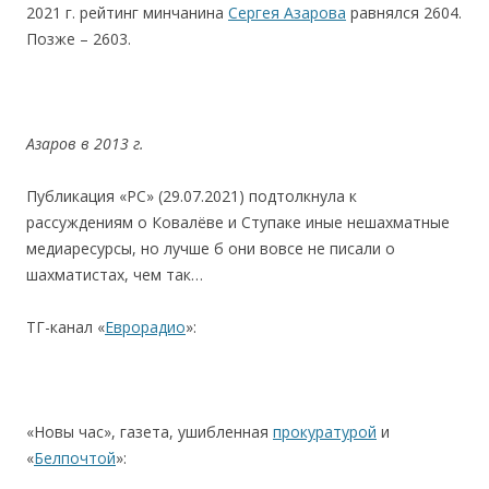
2021 г. рейтинг минчанина
Сергея Азарова
равнялся 2604.
Позже – 2603.
Азаров
в
2013
г.
Публикация «РС» (29.07.2021) подтолкнула к
рассуждениям о Ковалёве и Ступаке иные нешахматные
медиаресурсы, но лучше б они вовсе не писали о
шахматистах, чем так…
ТГ-канал «
Еврорадио
»:
«Новы час», газета, ушибленная
прокуратурой
и
«
Белпочтой
»: