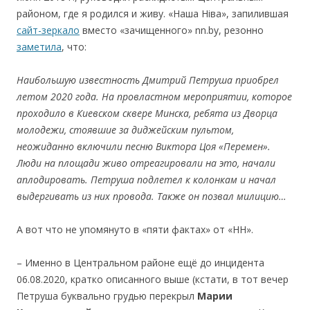
районом, где я родился и живу. «Наша Ніва», запилившая
сайт-зеркало
вместо «зачищенного» nn.by, резонно
заметила
, что:
Наибольшую известность Дмитрий Петруша приобрел
летом 2020 года. На провластном мероприятии, которое
проходило в Киевском сквере Минска, ребята из Дворца
молодежи, стоявшие за диджейским пультом,
неожиданно включили песню Виктора Цоя «Перемен».
Люди на площади живо отреагировали на это, начали
аплодировать. Петруша подлетел к колонкам и начал
выдергивать из них провода. Также он позвал милицию…
А вот что не упомянуто в «пяти фактах» от «НН».
– Именно в Центральном районе ещё до инцидента
06.08.2020, кратко описанного выше (кстати, в тот вечер
Петруша буквально грудью перекрыл
Марии