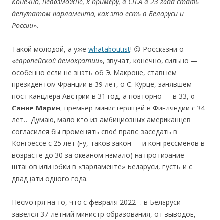
Конечно, невозможно, к примеру, в США в 23 года стать
депутатом парламента, как это есть в Беларуси и
России
».
Такой молодой, а уже
whataboutist
! 😉 Россказни о
«
европейской демократии
», звучат, конечно, сильно —
особенно если не знать об Э. Макроне, ставшем
президентом Франции в 39 лет, о С. Курце, занявшем
пост канцлера Австрии в 31 год, а повторно — в 33, о
Санне Марин
, премьер-министерящей в Финляндии с 34
лет… Думаю, мало кто из амбициозных американцев
согласился бы променять своё право заседать в
Конгрессе с 25 лет (ну, таков закон — и конгрессменов в
возрасте до 30 за океаном немало) на протирание
штанов или юбки в «парламенте» Беларуси, пусть и с
двадцати одного года.
Несмотря на то, что с февраля 2022 г. в Беларуси
завёлся 37-летний министр образования, от выводов,