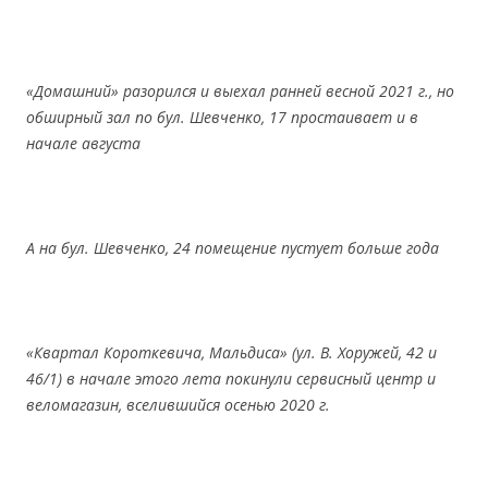
«Домашний»
разорился
и
выехал
ранней
весной
2021
г.,
но
обширный
зал
по
бул.
Шевченко,
17
простаивает
и
в
начале
августа
А
на
бул.
Шевченко,
24
помещение
пустует
больше
года
«Квартал
Короткевича,
Мальдиса»
(ул.
В.
Хоружей,
42
и
46
/1)
в
начале
этого
лета
покинули
сервисный
центр
и
веломагазин,
вселившийся
осенью
2020
г.