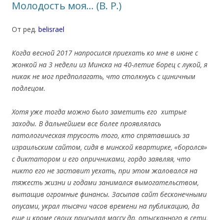
Молодость моя… (В. Р.)
От ред.
belisrael
.
Когда весной 2017 напросился приехать ко мне в июне с
жонкой на 3 недели из Минска на 40-летие борец с лукой, я
никак не мог предполагать, что столкнусь с циничным
подлецом.
Хотя уже тогда можно было заметить его хитрые
заходы. В дальнейшем все более проявлялась
патологическая трусость того, кто спрятавшись за
израильским сайтом, сидя в минской квартирке, «боролся»
с диктатором и его опричниками, гордо заявляя, что
никто его не заставит уехать, при этом жаловался на
тяжесть жизни и годами занимался вымогательством,
вытащив огромные финансы. Засыпав сайт бесконечными
опусами, украл тысячи часов времени на публикацию, да
еще и кроме своих присылал массу др, отысканного в сети,