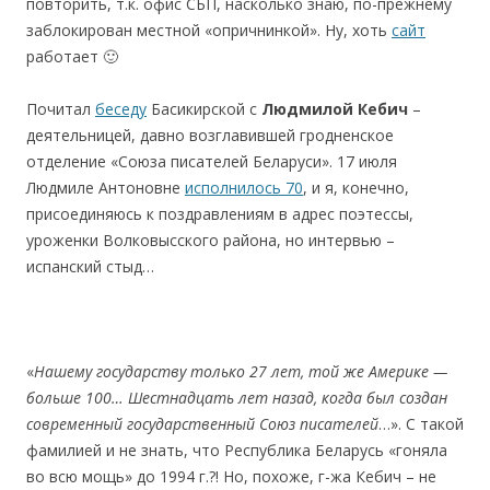
повторить, т.к. офис СБП, насколько знаю, по-прежнему
заблокирован местной «опричнинкой». Ну, хоть
сайт
работает 🙂
Почитал
беседу
Басикирской с
Людмилой Кебич
–
деятельницей, давно возглавившей гродненское
отделение «Союза писателей Беларуси». 17 июля
Людмиле Антоновне
исполнилось 70
, и я, конечно,
присоединяюсь к поздравлениям в адрес поэтессы,
уроженки Волковысского района, но интервью –
испанский стыд…
«
Наш
ему
государству
тольк
о
27
лет
, той ж
е
Амер
ике
—
больш
е
100… Ш
е
с
т
на
д
ца
т
ь
лет
назад, к
огда
бы
л
с
оздан
с
овременн
ы
й
государственный
С
о
юз п
и
с
ателей
…». С такой
фамилией и не знать, что Республика Беларусь «гоняла
во всю мощь» до 1994 г.?! Но, похоже, г-жа Кебич – не