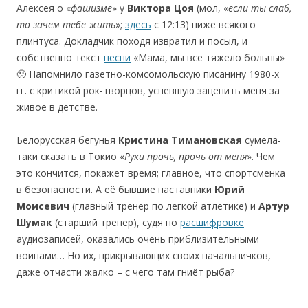
Алексея о «
фашизме
» у
Виктора
Цоя
(мол, «
если ты слаб,
то зачем тебе жить
»;
здесь
с 12:13) ниже всякого
плинтуса. Докладчик походя извратил и посыл, и
собственно текст
песни
«Мама, мы все тяжело больны»
🙁 Напомнило газетно-комсомольскую писанину 1980-х
гг. с критикой рок-творцов, успевшую зацепить меня за
живое в детстве.
Белорусская бегунья
Кристина
Тимановская
сумела-
таки сказать в Токио «
Руки
прочь,
прочь
от
меня
». Чем
это кончится, покажет время; главное, что спортсменка
в безопасности. А её бывшие наставники
Юрий
Моисевич
(главный тренер по лёгкой атлетике) и
Артур
Шумак
(старший тренер), судя по
расшифровке
аудиозаписей, оказались очень приблизительными
воинами… Но их, прикрывающих своих начальничков,
даже отчасти жалко – с чего там гниёт рыба?