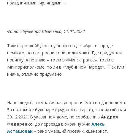
праздничными гирляндами…
Фото
с
бульвар
a
Шевченко,
11.01.2022
Таких троллейбусов, пущенных в декабре, в городе
немного, но настроение они поднимают. Где придумали
новинку, я не знаю – то ли в «Минсктрансе», то ли в
Мингорисполкоме, то ли в «глубинном народе»… Так или
иначе, отлично придумано.
Напоследок – симпатичная дворовая ёлка во дворе дома
5а на том же бульваре (цифра 4 на карте), запечатлённая
30.12.2021. В указанном доме, по сообщению
Андрея
Федаренко
, до переезда в Украину жил
Алесь
Асташонак
– рано умерший прозаик, сценарист,