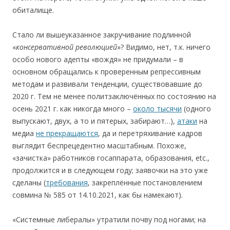
обиталище.
Стало ли вышеуказанное закручивание подлинной
«
консервативной
революцией
»? Видимо, нет, т.к. ничего
особо нового адепты «вождя» не придумали – в
основном обращались к проверенным репрессивным
методам и развивали тенденции, существовавшие до
2020 г. Тем не менее политзаключённых по состоянию на
осень 2021 г. как никогда много –
около тысячи
(одного
выпускают, двух, а то и пятерых, забирают…),
атаки
на
медиа
не прекращаются
, да и перетряхивание кадров
выглядит беспрецедентно масштабным. Похоже,
«зачистка» работников госаппарата, образования, etc.,
продолжится и в следующем году; заявочки на это уже
сделаны (
требования
, закреплённые постановлением
совмина № 585 от 14.10.2021, как бы намекают).
«Системные либералы» утратили почву под ногами; на