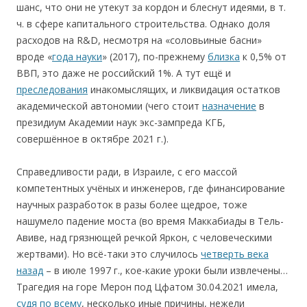
шанс, что они не утекут за кордон и блеснут идеями, в т.
ч. в сфере капитального строительства. Однако доля
расходов на R&D, несмотря на «соловьиные басни»
вроде «
года науки
» (2017), по-прежнему
близка
к 0,5% от
ВВП, это даже не российский 1%. А тут ещё и
преследования
инакомыслящих, и ликвидация остатков
академической автономии (чего стоит
назначение
в
президиум Академии наук экс-зампреда КГБ,
совершённое в октябре 2021 г.).
Справедливости ради, в Израиле, с его массой
компетентных учёных и инженеров, где финансирование
научных разработок в разы более щедрое, тоже
нашумело падение моста (во время Маккабиады в Тель-
Авиве, над грязнющей речкой Яркон, с человеческими
жертвами). Но всё-таки это случилось
четверть века
назад
– в июле 1997 г., кое-какие уроки были извлечены…
Трагедия на горе Мерон под Цфатом 30.04.2021 имела,
судя по всему
, несколько иные причины, нежели