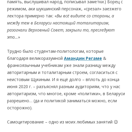
память, выслушивал народ, пописывал заметки.) Борец с
режимом, аки шукшинский персонаж, «срезал» заезжего
лектора примерно так: «
Вы
всё
видите
со
стороны,
а
между
тем
в
Беларуси
настоящий
тоталитаризм,
разогнали
Верховный
Совет,
закрыли
то,
преследуют
это…
»
Трудно было студентам-политологам, которые
благодаря великоразумной
Амандин Регаме
&
франкоязычным учебникам уже знали разницу между
авторитарным и тоталитарным строем, согласиться с
неистовым Щукиным. И я ещё долго – вплоть до конца
июня 2020 г. – разъяснял разным аудиториям, что у нас
авторитаризм, что многое, кроме «политики», в Беларуси
разрешено… (да и политикой заниматься можно, если
осторожно).
Самоцитирование – одно из моих любимых занятий 😉