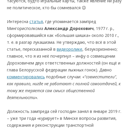
тасуются, будто игральные карты, также явление ни разу
не политическое, кто бы сомневался 😉
Интересна
статья
, где упоминается зампред
Мингорисполкома
Александр
Дорохович
, 1977 г. р.,
сформировавшийся как «большая шишка» около 2010 г.,
т. е. в разгар лукашизма. Не утверждаю, что всё в этой
статье, пересказанной в
видеоролике
, безукоризненно;
главное, что я из неё почерпнул – инфу о совмещении
Дороховичем двух ответственных должностей (он ещё и
глава Белорусской федерации лыжных гонок). Давно
комментировались
подобные случаи: «
“
с
овместители
”
,
ка
к прав
и
л
о
, н
игд
е не ра
ботают
с
по
лно
й сам
оотдаче
й,
к
т
ому
ж
е
теряется
сам с
мысл
общественно
й
де
ятельности
».
Должность зампреда сей господин занял в январе 2019 г.
– уже три года «курирует» в Минске вопросы развития,
содержания и реконструкции транспортной