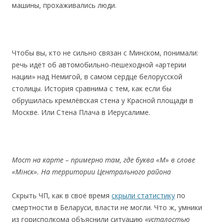
машины, прохаживались люди.
Чтобы вы, кто не сильно связан с Минском, понимали:
речь идёт об автомобильно-пешеходной «артерии
нации» над Немигой, в самом сердце белорусской
столицы. История сравнима с тем, как если бы
обрушилась кремлёвская стена у Красной площади в
Москве. Или Стена Плача в Иерусалиме.
Мост
на
карте
–
примерно
там,
где
буква
«М»
в
слове
«Мінск».
На
территории
Центрального
района
Скрыть ЧП, как в своё время
скрыли статистику
по
смертности в Беларуси, власти не могли. Что ж, умники
из горисполкома объяснили ситуацию «
усталостью