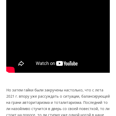
Но затем гайки были закручены настолько, что c лета
2021 г. впору уже рассуждать о ситуации, балансирующей
на грани авторитаризма и тоталитаризма. Последний то
ли назойливо стучится в дверь со своей повесткой, то ли
стоит на пороге, то ли ступил уже одной ногой в наше