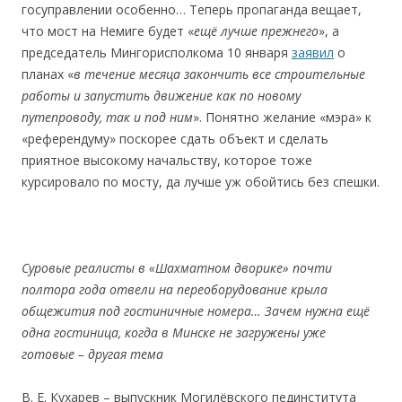
госуправлении особенно… Теперь пропаганда вещает,
что мост на Немиге
будет
«
ещё
лучше
прежнего
», а
председатель Мингорисполкома 10 января
заявил
о
планах «
в
течение месяца закончить все строительные
работы и запустить движение как по новому
путепроводу, так и под ним
». Понятно желание «мэра» к
«референдуму» поскорее сдать объект и сделать
приятное высокому начальству, которое тоже
курсировало по мосту, да лучше уж обойтись без спешки.
Суровые
реалисты
в
«
Шахматном
дворике
»
почти
полтора
года отвели
на
переоборудование
крыла
общежития
под
гостиничные
номера…
Зачем
нужна
ещё
одна
гостиница,
когда
в
Минске
не
загружены
уже
готовые
–
друг
ая
тема
В. Е. Кухарев – выпускник Могилёвского пединститута