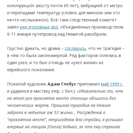
конструкций
» (мосту почти 60 лет), вибрацией от метро
и перепадами температур (словно для минских зим это
нечто неслыханное). Всё-таки следственный комитет
завёл
ряд уголовных дел
, объединённых производством.
К 11 января путепровод над Немигой разобрали.
Грустно думать, но драма
–
соглашусь
, что не трагедия
–
в чём-то была закономерной. Ряд факторов сплелись в
один узел, и то был отнюдь не «узел жизни» из
еврейского пожелания.
Пожилой художник
Адам
Глобус
припомнил
май 1999 г.
и ударился в мистику (пер. с бел.): «
Удивительно
то,
что
на
этот
раз
проклятое
место
столицы
обошлось
без
человеческих
жертв.
Прошлая
трагедия
на
Немиге
забрала
в
небытие
аж
53
жизни… Рассуждения
о
“
проклятом
месте
”,
непригодном
для
стройки,
я
услышал
впервые
на
лекциях
[
Олега
]
Ходыко,
за
что
ему
страшно