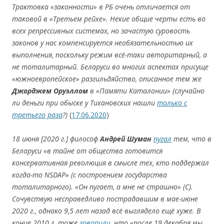
Трактовка «законности» в РБ очень отличается от
таковой в «Третьем рейхе». Некие общие черты есть во
всех репрессивных системах, но зачастую суровость
законов у нас компенсируется необязательностью их
выполнения, поскольку режим всё-таки авторитарный, а
не тоталитарный. Беларуси во многих аспектах присуще
«южноевропейское» разгильдяйство, описанное тем же
Джорджем Оруэллом
в «Памяти Каталонии» (случайно
ли деньги при обыске у Тихановских нашли
только с
третьего раза
?)
(
17.06.2020
)
18 июня
[2020
г.]
философ
Андрей Ш
уман
пугал
тем, что в
Беларуси «в тайне от общества готовится
консервативная революция в смысле тех, кто поддержал
когда-то NSDAP» (с построением государства
тоталитарного). «Он пугает, а мне не страшно» (С).
Сочувствую несправедливо пострадавшим в мае-июне
2020 г., однако 9,5 лет назад всё выглядело ещё хуже. В
конце 2010 г. тоже
говорили
, что «после 19 декабря мы