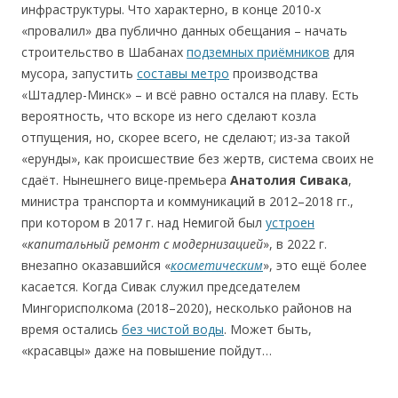
инфраструктуры. Что характерно, в конце 2010-х
«провалил» два публично данных обещания – начать
строительство в Шабанах
подземных приёмников
для
мусора, запустить
составы метро
производства
«Штадлер-Минск» – и всё равно остался на плаву. Есть
вероятность, что вскоре из него сделают козла
отпущения, но, скорее всего, не сделают; из-за такой
«ерунды», как происшествие без жертв, система своих не
сдаёт. Нынешнего вице-премьера
Анатолия
Сивака
,
министра транспорта и коммуникаций в 2012–2018 гг.,
при котором в 2017 г. над Немигой был
устроен
«
капитальный
ремонт
с
модернизацией
», в 2022 г.
внезапно оказавшийся «
косметическим
», это ещё более
касается. Когда Сивак служил председателем
Мингорисполкома (2018–2020), несколько районов на
время остались
без чистой воды
. Может быть,
«красавцы» даже на повышение пойдут…