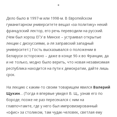
*
Дело было в 1997-м или 1998-м. В Европейском
гуманитарном университете вещал «за политику» некий
французский лектор, его речь переводили на русский.
(Чем был хорош ЕГУ в Минске – устраивал открытые
лекции с дискуссиями, а-ля заправский западный
университет.) Гость высказывался о положении в
Беларуси осторожно – даже в конце 90-х во Франции, да
и не только, модно было верить, что новая независимая
республика находится на пути к демократии, дайте лишь
срок.
На лекцию с каким-то своим товарищем явился
Валерий
Щукин
… (Тогда я впервые увидел В. Щ., узнав его по
бороде; позже не раз пересекался с ним на
главпочтамте, где у него был импровизированный
«офис» за столиком, там чудак-человек, светлая ему