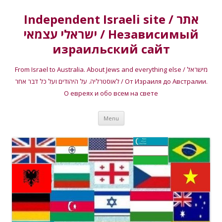
Independent Israeli site / אתר
ישראלי עצמאי / Независимый
израильский сайт
From Israel to Australia. About Jews and everything else / מישראל
לאוסטרליה. על היהודים ועל כל דבר אחר / От Израиля до Австралии.
О евреях и обо всем на свете
Skip
Menu
to
content