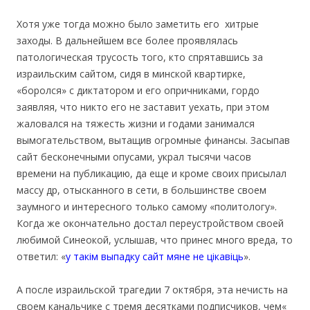
Хотя уже тогда можно было заметить его хитрые
заходы. В дальнейшем все более проявлялась
патологическая трусость того, кто спрятавшись за
израильским сайтом, сидя в минской квартирке,
«боролся» с диктатором и его опричниками, гордо
заявляя, что никто его не заставит уехать, при этом
жаловался на тяжесть жизни и годами занимался
вымогательством, вытащив огромные финансы. Засыпав
сайт бесконечными опусами, украл тысячи часов
времени на публикацию, да еще и кроме своих присылал
массу др, отысканного в сети, в большинстве своем
заумного и интересного только самому «политологу».
Когда же окончательно достал переустройством своей
любимой Синеокой, услышав, что принес много вреда, то
ответил: «
у такім выпадку сайт мяне не цікавіць
».
А после израильской трагедии 7 октября, эта нечисть на
своем канальчике с тремя десятками подписчиков, чем«