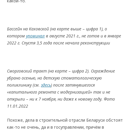
какой-то.
Бассейн
на
Каховской
(
на
карт
е
выше
–
цифра 1),
о
котором
упоминал
в
августе
2021
г.,
не
готов
и в январе
2022 г
.
Спустя
3,5
года
после
начала
реконструкции
C
морговск
ий
тракт
(на
карте
–
цифра
2).
Ограждение
убран
о
осенью
,
но
детскую
стоматологическую
поликлинику
(см.
здесь
)
после
затянувшегося
«капитального
ремонта
с
модернизацией»
так
и
не
открыли
–
ни
к
7
ноября,
ни
даже
к
новому
году.
Фото
11.01.2022
Похоже, дела в строительной отрасли Беларуси обстоят
как-то не очень, да и в госуправлении, причём в