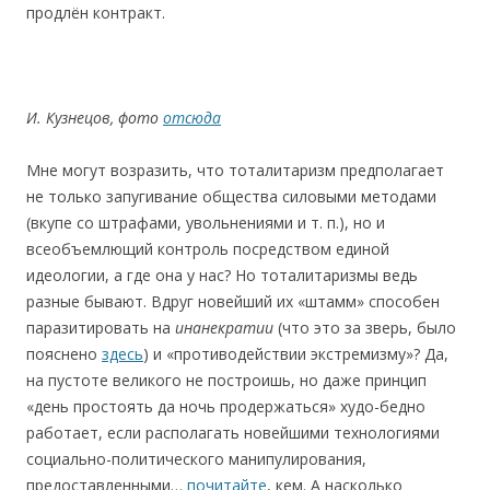
продлён контракт.
И. Кузнецов, фото
отсюда
Мне могут возразить, что тоталитаризм предполагает
не только запугивание общества силовыми методами
(вкупе со штрафами, увольнениями и т. п.), но и
всеобъемлющий контроль посредством единой
идеологии, а где она у нас? Но тоталитаризмы ведь
разные бывают. Вдруг новейший их «штамм» способен
паразитировать на
инанекратии
(что это за зверь, было
пояснено
здесь
) и «противодействии экстремизму»? Да,
на пустоте великого не построишь, но даже принцип
«день простоять да ночь продержаться» худо-бедно
работает, если располагать новейшими технологиями
социально-политического манипулирования,
предоставленными…
почитайте
, кем. А насколько