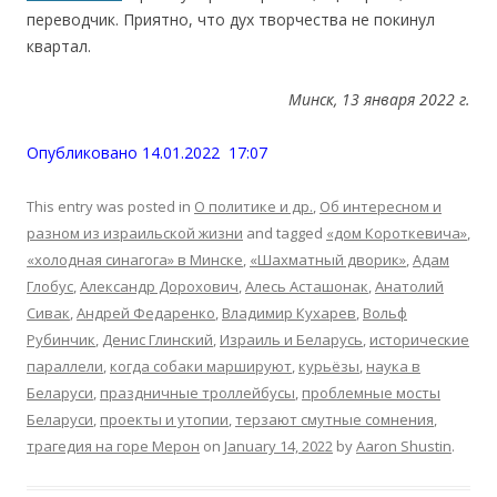
переводчик. Приятно, что дух творчества не покинул
квартал.
Минск, 13 января 2022 г.
Опубликовано 14.01.2022 17:07
This entry was posted in
О политике и др.
,
Об интересном и
разном из израильской жизни
and tagged
«дом Короткевича»
,
«холодная синагога» в Минске
,
«Шахматный дворик»
,
Адам
Глобус
,
Александр Дорохович
,
Алесь Асташонак
,
Анатолий
Сивак
,
Андрей Федаренко
,
Владимир Кухарев
,
Вольф
Рубинчик
,
Денис Глинский
,
Израиль и Беларусь
,
исторические
параллели
,
когда собаки маршируют
,
курьёзы
,
наука в
Беларуси
,
праздничные троллейбусы
,
проблемные мосты
Беларуси
,
проекты и утопии
,
терзают смутные сомнения
,
трагедия на горе Мерон
on
January 14, 2022
by
Aaron Shustin
.