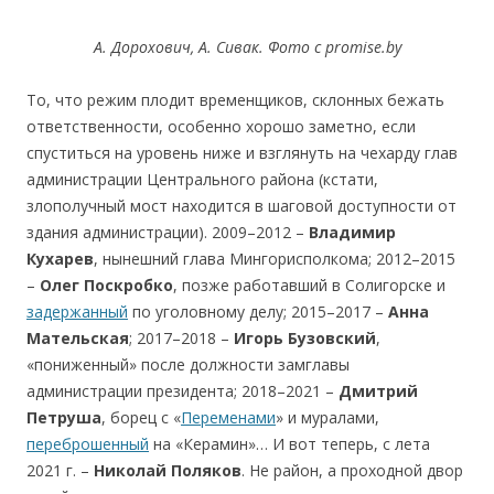
А.
Дорохович,
А.
Сивак
. Фото с promise.by
То, что режим плодит временщиков, склонных бежать
ответственности, особенно хорошо заметно, если
спуститься на уровень ниже и взглянуть на чехарду глав
администрации Центрального района (кстати,
злополучный мост находится в шаговой доступности от
здания администрации). 2009–2012 –
Владимир
Кухарев
, нынешний глава Мингорисполкома; 2012–2015
–
Олег
Поскробко
, позже работавший в Солигорске и
задержанный
по уголовному делу; 2015–2017 –
Анна
Мательская
; 2017–2018 –
Игорь
Бузовский
,
«пониженный» после должности замглавы
администрации президента; 2018–2021 –
Дмитрий
Петруша
, борец с «
Переменами
» и муралами,
переброшенный
на «Керамин»… И вот теперь, с лета
2021 г. –
Николай
Поляков
. Не район, а проходной двор