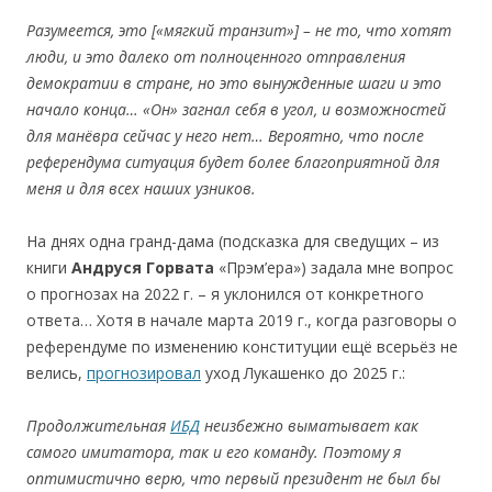
Разумеется,
это
[
«мя
гкий
транз
и
т»
]
–
не то,
что
хо
тят
люд
и,
и
эт
о
дал
еко
от
п
олноценного
от
пра
в
лен
и
я
д
е
м
о
крат
ии
в
ст
ране,
но
эт
о
вын
у
жденные
шаги
и
эт
о
начало
к
о
нца…
«Он»
загна
л
с
е
б
я
в
угол
,
и
возможностей
для ман
ёв
р
а
сейчас
у
него
н
ет
… Вер
оятно
,
что
п
осле
р
е
фер
е
ндума с
и
туац
и
я буде
т
бол
ее
благоприят
н
ой
для
м
е
н
я
и
для
все
х наш
и
х
узников
.
На днях одна гранд-дама (подсказка для сведущих – из
книги
Андруся Горвата
«Прэм’ера») задала мне вопрос
о прогнозах на 2022 г. – я уклонился от конкретного
ответа… Хотя в начале марта 2019 г., когда разговоры о
референдуме по изменению конституции ещё всерьёз не
велись,
прогнозировал
уход Лукашенко до 2025 г.:
Пр
одолжительн
ая
ИБД
не
и
збежн
о
вым
а
т
ы
вае
т
ка
к
самог
о
и
м
и
тат
о
ра, так
и
е
го к
о
манду.
Поэтому я
о
пт
и
м
и
ст
и
чн
о
вер
ю
,
ч
то пер
в
ы
й
пр
ези
д
е
нт не бы
л
бы