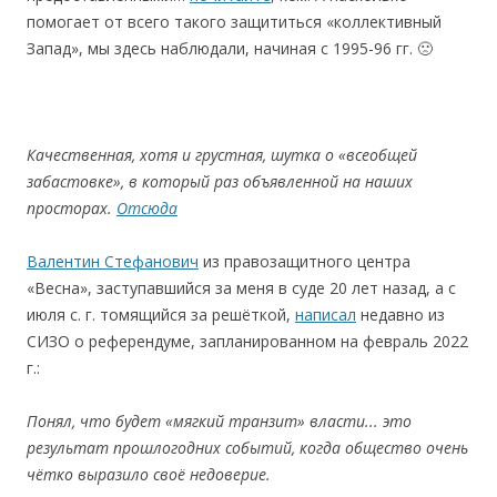
помогает от всего такого защититься «коллективный
Запад», мы здесь наблюдали, начиная с 1995-96 гг. 🙁
Качественная, хотя и грустная, шутка о «всеобщей
забастовке», в который раз объявленной на наших
просторах.
Отсюда
Валентин Стефанович
из правозащитного центра
«Весна», заступавшийся за меня в суде 20 лет назад, а с
июля с. г. томящийся за решёткой,
написал
недавно из
СИЗО о референдуме, запланированном на февраль 2022
г.:
Понял
,
ч
то буде
т
«мя
гкий
транз
и
т»
в
ла
сти..
.
это
результат
прошлогодних
событий
, к
огда
обще
ств
о
очень
чётко
вы
рази
л
о
сво
ё
нед
о
вер
ие
.