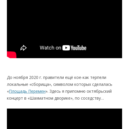
До ноября 2020 г. правители ещё кое-как терпели
локальные «сборища», символом которых сделалась
«
Площадь Перемен
». Здесь я припомню октябрьский
концерт в «Шахматном дворике», по соседству…