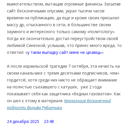
вымогательством, вытащив огромные финансы. Засыпав
сайт бесконечными опусами, украл тысячи часов
времени на публикацию, да еще и кроме своих присылал
массу др, отысканного в сети, в большинстве своем
заумного и интересного только самому «политологу».
Когда же окончательно достал переустройством своей
любимой Синеокой, услышав, что принес много вреда, то
ответил: «
у такім выпадку сайт мяне не цікавіць
».
А после израильской трагедии 7 октября, эта нечисть на
своем канальчике с тремя десятками подписчиков, чем«
гордится!, хотя среди них никто не обращает внимание
на полнстью съехавшего с катушек, уже 2 года
показывает себя как защитника «бедных газоватов». Как
он шел к этому в материале
Хронология бесконечной
подлости Вольфа Рубинчика
24 декабря 2025 23:48