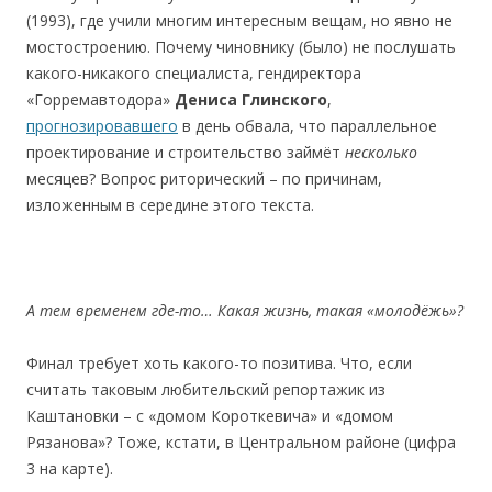
(1993), где учили многим интересным вещам, но явно не
мостостроению. Почему чиновнику (было) не послушать
какого-никакого специалиста, гендиректора
«Горремавтодора»
Дениса
Глинского
,
прогнозировавшего
в день обвала, что параллельное
проектирование и строительство займёт
несколько
месяцев? Вопрос риторический – по причинам,
изложенным в середине этого текста.
А
тем
временем
где-то…
Какая
жизнь,
такая
«молодёжь»?
Финал требует хоть какого-то позитива. Что, если
считать таковым любительский репортажик из
Каштановки – с «домом Короткевича» и «домом
Рязанова»? Тоже, кстати, в Центральном районе (цифра
3 на карте).