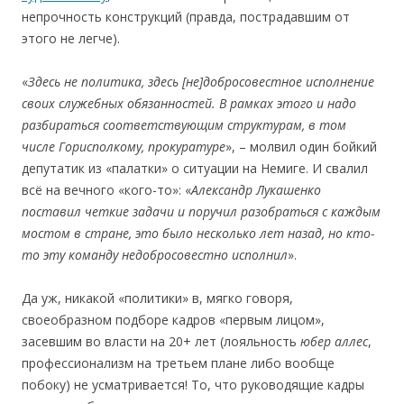
непрочность конструкций (правда, пострадавшим от
этого не легче).
«
Здесь не политика, здесь
[
не
]добросовестное исполнение
своих служебных обязанностей. В рамках этого и надо
разбираться соответствующим структурам, в том
числе Горисполкому, прокуратуре
», – молвил один бойкий
депутатик из «палатки» о ситуации на Немиге. И свалил
всё на вечного «кого-то»: «
Александр Лукашенко
поставил четкие задачи и поручил разобраться с каждым
мостом в стране, это было несколько лет назад, но кто-
то эту команду недобросовестно исполнил
».
Да уж, никакой «политики» в, мягко говоря,
своеобразном подборе кадров «первым лицом»,
засевшим во власти на 20+ лет (лояльность
юбер
аллес
,
профессионализм на третьем плане либо вообще
побоку) не усматривается! То, что руководящие кадры