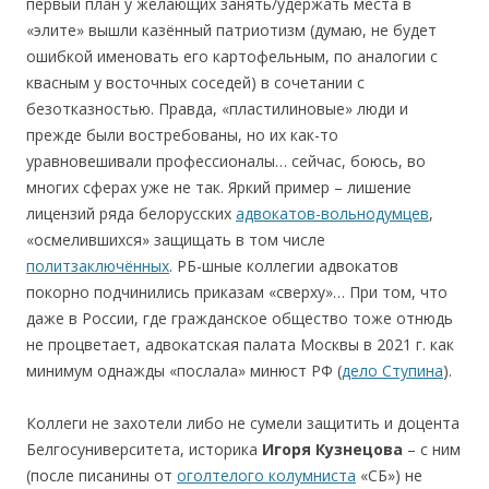
первый план у желающих занять/удержать места в
«элите» вышли казённый патриотизм (думаю, не будет
ошибкой именовать его картофельным, по аналогии с
квасным у восточных соседей) в сочетании с
безотказностью. Правда, «пластилиновые» люди и
прежде были востребованы, но их как-то
уравновешивали профессионалы… сейчас, боюсь, во
многих сферах уже не так. Яркий пример – лишение
лицензий ряда белорусских
адвокатов-вольнодумцев
,
«осмелившихся» защищать в том числе
политзаключённых
. РБ-шные коллегии адвокатов
покорно подчинились приказам «сверху»… При том, что
даже в России, где гражданское общество тоже отнюдь
не процветает, адвокатская палата Москвы в 2021 г. как
минимум однажды «послала» минюст РФ (
дело Ступина
).
Коллеги не захотели либо не сумели защитить и доцента
Белгосуниверситета, историка
Игоря Кузнецова
– с ним
(после писанины от
оголтелого колумниста
«СБ») не