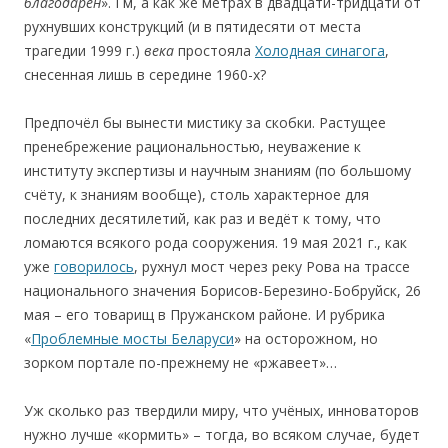
благодарен
». Гм, а как же метрах в двадцати-тридцати от
рухнувших конструкций (и в пятидесяти от места
трагедии 1999 г.)
века
простояла
Холодная синагога
,
снесенная лишь в середине 1960-х?
Предпочёл бы вынести мистику за скобки. Растущее
пренебрежение рациональностью, неуважение к
институту экспертизы и научным знаниям (по большому
счёту, к знаниям вообще), столь характерное для
последних десятилетий, как раз и ведёт к тому, что
ломаются всякого рода сооружения. 19 мая 2021 г., как
уже
говорилось
, рухнул мост через реку Рова на трассе
национального значения Борисов-Березино-Бобруйск, 26
мая – его товарищ в Пружанском районе. И рубрика
«
Проблемные мосты Беларуси
» на осторожном, но
зорком портале по-прежнему не «ржавеет»…
Уж сколько раз твердили миру, что учёных, инноваторов
нужно лучше «кормить» – тогда, во всяком случае, будет