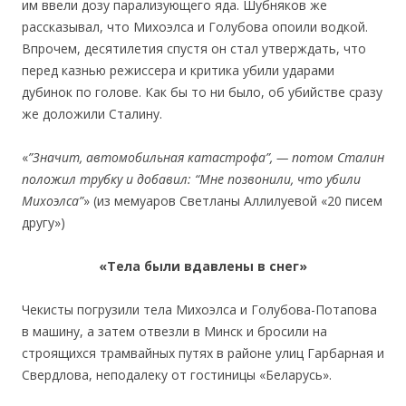
им ввели дозу парализующего яда. Шубняков же
рассказывал, что Михоэлса и Голубова опоили водкой.
Впрочем, десятилетия спустя он стал утверждать, что
перед казнью режиссера и критика убили ударами
дубинок по голове. Как бы то ни было, об убийстве сразу
же доложили Сталину.
«
”Значит, автомобильная катастрофа”, — потом Сталин
положил трубку и добавил: “Мне позвонили, что убили
Михоэлса”
» (из мемуаров Светланы Аллилуевой «20 писем
другу»)
«Тела были вдавлены в снег»
Чекисты погрузили тела Михоэлса и Голубова-Потапова
в машину, а затем отвезли в Минск и бросили на
строящихся трамвайных путях в районе улиц Гарбарная и
Свердлова, неподалеку от гостиницы «Беларусь».