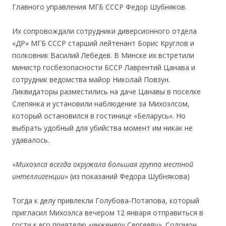
Главного управления МГБ СССР Федор Шубняков.
Их сопровождали сотрудники диверсионного отдела
«ДР» МГБ СССР старший лейтенант Борис Круглов и
полковник Василий Лебедев. В Минске их встретили
министр госбезопасности БССР Лаврентий Цанава и
сотрудник ведомства майор Николай Повзун.
Ликвидаторы разместились на даче Цанавы в поселке
Слепянка и установили наблюдение за Михоэлсом,
который остановился в гостинице «Беларусь». Но
выбрать удобный для убийства момент им никак не
удавалось.
«
Михоэлса всегда окружала большая группа местной
интеллигенции
» (из показаний Федора Шубнякова)
Тогда к делу привлекли Голубова-Потапова, который
пригласил Михоэлса вечером 12 января отправиться в
гости к его приятелю «инженеру Сергееву». Соломон