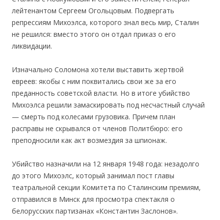
лейтенантом Сергеем Огольцовым. Подвергать
репрессиям Михоэлса, которого знал весь мир, Сталин
не решился: вместо этого он отдал приказ о его
ликвидации.
Изначально Соломона хотели выставить жертвой
евреев: якобы с ним поквитались свои же за его
преданность советской власти. Но в итоге убийство
Михоэлса решили замаскировать под несчастный случай
— смерть под колесами грузовика. Причем план
расправы не скрывался от членов Политбюро: его
преподносили как акт возмездия за шпионаж.
Убийство назначили на 12 января 1948 года: незадолго
до этого Михоэлс, который занимал пост главы
театральной секции Комитета по Сталинским премиям,
отправился в Минск для просмотра спектакля о
белорусских партизанах «Константин Заслонов».