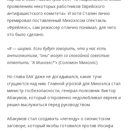
проявлениях некоторых работников Еврейского
антифашистского комитета». И хотя Сталин лично
премировал поставленный Михоэлсом спектакль
«Фрейлехс», сам режиссер отлично понимал, для чего
это было сделано.
«
Я — ширма. Если будут говорить, что у нас есть
антисемитизм, “они” могут со спокойной совестью
ответить: “
A
Михоэлс?”
» (Соломон Михоэлс)
Но глава ЕАК даже не догадывался, какие тучи
сгущаются над ним. Главной угрозой для Михоэлса стал
министр госбезопасности, генерал-полковник Виктор
Абакумов, который откровенно недолюбливал евреев и
решил выслужиться перед руководством.
Абакумов стал создавать «легенду» о сионистском
заговоре, который якобы готовился против Иосифа