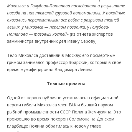
Михоэлса и Голубова-Потапова последовала в результате
наезда на них тяжелой грузовой автомашины. У покойных
оказались переломанными все ребра с разрывом тканей
легких, у Михоэлса — перелом позвонка, у Голубова-
Потапова — тазовых костей
» (из отчета экспертов
замминистра внутренних дел Ивану Серову)
Тело Михоэлса доставили в Москву: его посмертным
гримом занимался профессор Збарский, который в свое
время мумифицировал Владимира Ленина.
Темные времена
Одной из первых публично усомнилась в официальной
версии гибели Михоэлса член ЕАК и бывший нарком
рыбной промышленности СССР Полина Жемчужина. Это
произошло во время похорон Соломона на Донском
кладбище: Полина обратилась к новому главе