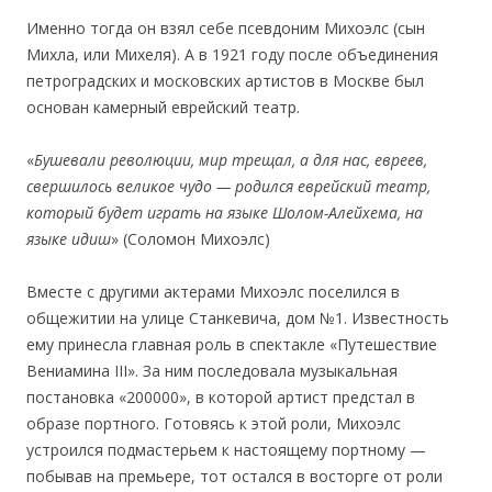
Именно тогда он взял себе псевдоним Михоэлс (сын
Михла, или Михеля). А в 1921 году после объединения
петроградских и московских артистов в Москве был
основан камерный еврейский театр.
«
Бушевали революции, мир трещал, а для нас, евреев,
свершилось великое чудо — родился еврейский театр,
который будет играть на языке Шолом-Алейхема, на
языке идиш
» (Соломон Михоэлс)
Вместе с другими актерами Михоэлс поселился в
общежитии на улице Станкевича, дом №1. Известность
ему принесла главная роль в спектакле «Путешествие
Вениамина III». За ним последовала музыкальная
постановка «200000», в которой артист предстал в
образе портного. Готовясь к этой роли, Михоэлс
устроился подмастерьем к настоящему портному —
побывав на премьере, тот остался в восторге от роли