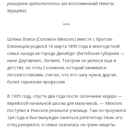
разыграно артистически
» (из воспоминаний Никиты
Хрущева).
***
Шлёма Вовси (Соломон Михоэлс) вместе с братом-
близнецом родился 16 марта 1890 года в многодетной
семье хасида из города Динабург (Витебская губерния —
ныне Даугавпилс, Латвия). Театром он увлекся еще в
детстве, но отец Соломона, который занимался
лесозаготовками, считал, что его сыну нужна другая,
более серьезная профессия.
В 1905 году, спустя два года после окончания хедера —
еврейской начальной школы для мальчиков, — Михоэлс
поступил в Рижское реальное училище. Там он проучился
три года и был вынужден заняться репетиторством: его
отец разорился, и семья оказалась на грани нищеты.