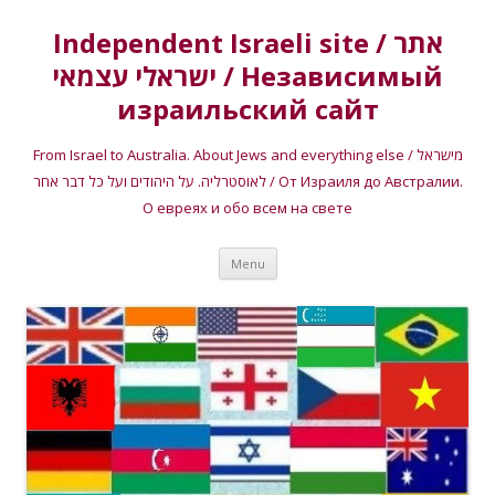
Independent Israeli site / אתר
ישראלי עצמאי / Независимый
израильский сайт
From Israel to Australia. About Jews and everything else / מישראל
לאוסטרליה. על היהודים ועל כל דבר אחר / От Израиля до Австралии.
О евреях и обо всем на свете
Skip
Menu
to
content