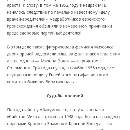
ареста. К слову, в том же 1952 году в недрах МГБ
началось следствие по печально известному «делу
врачей-вредителей»: медработников еврейского
происхождения обвиняли в намеренном причинении
вреда здоровью партийных деятелей.
В этом деле также фигурировала фамилия Михоэлса:
двоих врачей задержали лишь за факт знакомства с ним,
а еще одного — Мирона Вовси — за родство с
Соломоном. Три года спустя, в ноябре 1955 года, все
осужденные по делу Еврейского антифашистского
комитета были реабилитированы.
Судьбы палачей
По ходатайству Абакумова те, кто участвовал в
убийстве Михоэлса, осенью 1948 года были награждены
орденами Красного Знамени и Красной Звезды — но