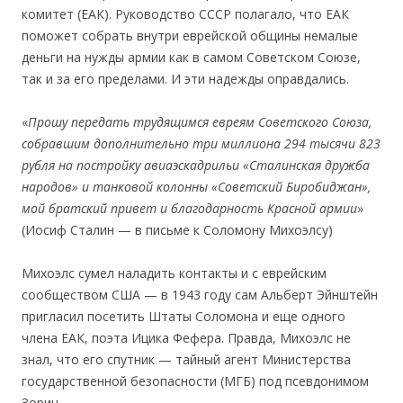
комитет (ЕАК). Руководство СССР полагало, что ЕАК
поможет собрать внутри еврейской общины немалые
деньги на нужды армии как в самом Советском Союзе,
так и за его пределами. И эти надежды оправдались.
«
Прошу передать трудящимся евреям Советского Союза,
собравшим дополнительно три миллиона 294 тысячи 823
рубля на постройку авиаэскадрильи «Сталинская дружба
народов» и танковой колонны «Советский Биробиджан»,
мой братский привет и благодарность Красной армии
»
(Иосиф Сталин — в письме к Соломону Михоэлсу)
Михоэлс сумел наладить контакты и с еврейским
сообществом США — в 1943 году сам Альберт Эйнштейн
пригласил посетить Штаты Соломона и еще одного
члена ЕАК, поэта Ицика Фефера. Правда, Михоэлс не
знал, что его спутник — тайный агент Министерства
государственной безопасности (МГБ) под псевдонимом
Зорин.