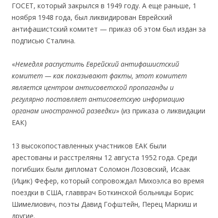
ГОСЕТ, который закрылся в 1949 году. А еще раньше, 1
ноября 1948 года, был ликвидирован Еврейский
антифашистский комитет — приказ об этом был издан за
подписью Сталина.
«
Немедля распустить Еврейский антифашистский
комитет — как показывают факты, этот комитет
является центром антисоветской пропаганды и
регулярно поставляет антисоветскую информацию
органам иностранной разведки
» (из приказа о ликвидации
ЕАК)
13 высокопоставленных участников ЕАК были
арестованы и расстреляны 12 августа 1952 года. Среди
погибших были дипломат Соломон Лозовский, Исаак
(Ицик) Фефер, который сопровождал Михоэлса во время
поездки в США, главврач Боткинской больницы Борис
Шимелиович, поэты Давид Гофштейн, Перец Маркиш и
другие.