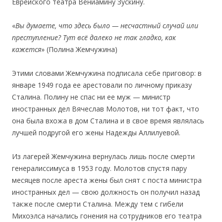
Еврейского театра Вениамину Зускину.
«
Вы думаете, что здесь было — несчастный случай или
преступление? Тут всё далеко не так гладко, как
кажется
» (Полина Жемчужина)
Этими словами Жемчужина подписала себе приговор: в
январе 1949 года ее арестовали по личному приказу
Сталина. Полину не спас ни ее муж — министр
иностранных дел Вячеслав Молотов, ни тот факт, что
она была вхожа в дом Сталина и в свое время являлась
лучшей подругой его жены Надежды Аллилуевой.
Из лагерей Жемчужина вернулась лишь после смерти
генералиссимуса в 1953 году. Молотов спустя пару
месяцев после ареста жены был снят с поста министра
иностранных дел — свою должность он получил назад
также после смерти Сталина. Между тем с гибели
Михоэлса начались гонения на сотрудников его театра