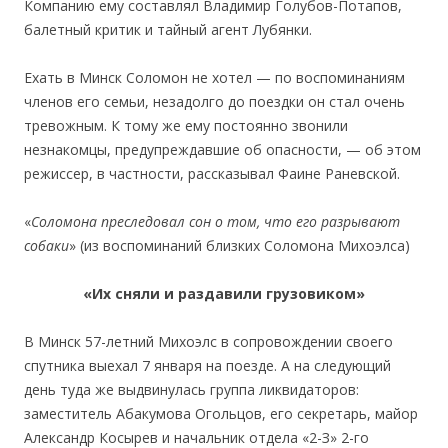
Компанию ему составлял Владимир Голубов-Потапов,
балетный критик и тайный агент Лубянки.
Ехать в Минск Соломон не хотел — по воспоминаниям
членов его семьи, незадолго до поездки он стал очень
тревожным. К тому же ему постоянно звонили
незнакомцы, предупреждавшие об опасности, — об этом
режиссер, в частности, рассказывал Фаине Раневской.
«
Соломона преследовал сон о том, что его разрывают
собаки
» (из воспоминаний близких Соломона Михоэлса)
«Их сняли и раздавили грузовиком»
В Минск 57-летний Михоэлс в сопровождении своего
спутника выехал 7 января на поезде. А на следующий
день туда же выдвинулась группа ликвидаторов:
заместитель Абакумова Огольцов, его секретарь, майор
Александр Косырев и начальник отдела «2-З» 2-го