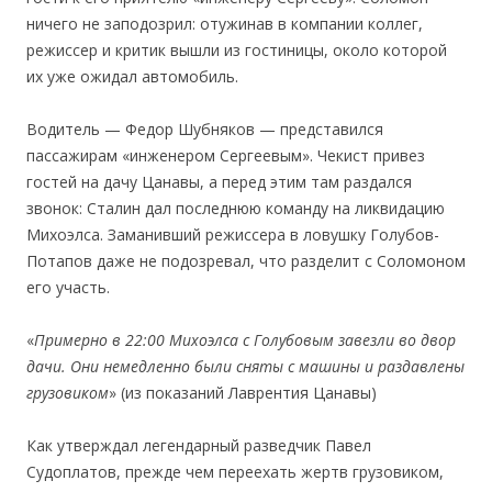
ничего не заподозрил: отужинав в компании коллег,
режиссер и критик вышли из гостиницы, около которой
их уже ожидал автомобиль.
Водитель — Федор Шубняков — представился
пассажирам «инженером Сергеевым». Чекист привез
гостей на дачу Цанавы, а перед этим там раздался
звонок: Сталин дал последнюю команду на ликвидацию
Михоэлса. Заманивший режиссера в ловушку Голубов-
Потапов даже не подозревал, что разделит с Соломоном
его участь.
«
Примерно в 22:00 Михоэлса с Голубовым завезли во двор
дачи. Они немедленно были сняты с машины и раздавлены
грузовиком
» (из показаний Лаврентия Цанавы)
Как утверждал легендарный разведчик Павел
Судоплатов, прежде чем переехать жертв грузовиком,