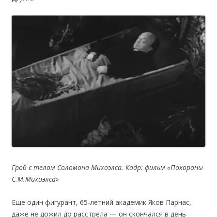
Гроб с телом Соломона Михоэлса. Кадр: фильм «Похороны
С.М.Михоэлса»
Еще один фигурант, 65-летний академик Яков Парнас,
даже не дожил до расстрела — он скончался в день