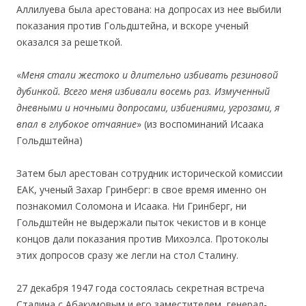
Аллилуева была арестована: на допросах из нее выбили
показания против Гольдштейна, и вскоре ученый
оказался за решеткой.
«
Меня стали жестоко и длительно избивать резиновой
дубинкой. Всего меня избивали восемь раз. Измученный
дневными и ночными допросами, избиениями, угрозами, я
впал в глубокое отчаяние
» (из воспоминаний Исаака
Гольдштейна)
Затем был арестован сотрудник исторической комиссии
ЕАК, ученый Захар Гринберг: в свое время именно он
познакомил Соломона и Исаака. Ни Гринберг, ни
Гольдштейн не выдержали пыток чекистов и в конце
концов дали показания против Михоэлса. Протоколы
этих допросов сразу же легли на стол Сталину.
27 декабря 1947 года состоялась секретная встреча
Сталина с Абакумовым и его заместителем, генерал-