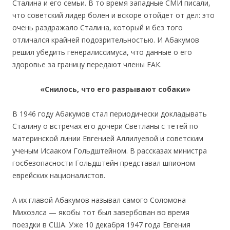
Сталина и его семьи. В то время западные СМИ писали,
что советский лидер болен и вскоре отойдет от дел: это
очень раздражало Сталина, который и без того
отличался крайней подозрительностью. И Абакумов
решил убедить генералиссимуса, что данные о его
здоровье за границу передают члены ЕАК.
«Снилось, что его разрывают собаки»
В 1946 году Абакумов стал периодически докладывать
Сталину о встречах его дочери Светланы с тетей по
материнской линии Евгенией Аллилуевой и советским
ученым Исааком Гольдштейном. В рассказах министра
госбезопасности Гольдштейн представал шпионом
еврейских националистов.
А их главой Абакумов называл самого Соломона
Михоэлса — якобы тот был завербован во время
поездки в США. Уже 10 декабря 1947 года Евгения