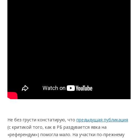
Не без грусти конcтатирую, что
предыдущая публикация
(c критикой того, как в РБ раздувается явка на
«референдум») помогла мало. На участки по-прежнему