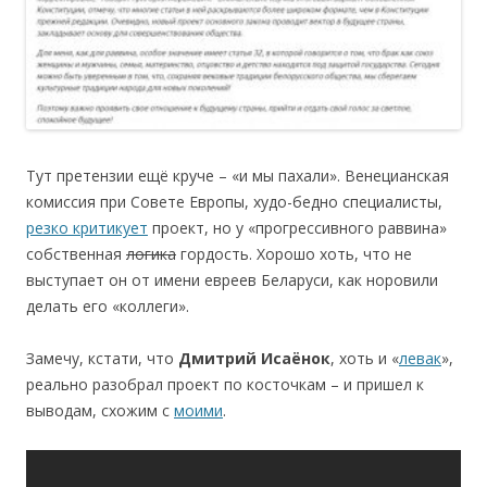
Тут претензии ещё круче – «и мы пахали». Венецианская
комиссия при Совете Европы, худо-бедно специалисты,
резко критикует
проект, но у «прогрессивного раввина»
собственная
л
о
гика
гордость. Хорошо хоть, что не
выступает он от имени евреев Беларуси, как норовили
делать его «коллеги».
Замечу, кстати, что
Дмитрий Иса
ёнок
, хоть и «
левак
»,
реально разобрал проект по косточкам – и пришел к
выводам, схожим с
моими
.