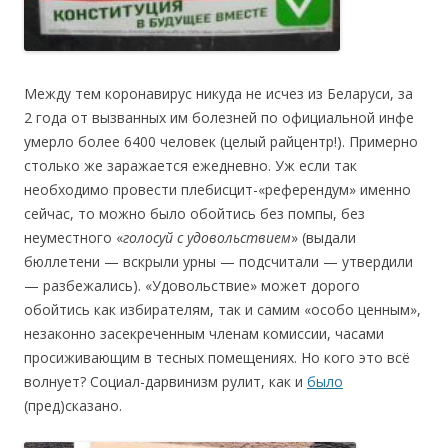
Между тем коронавирус никуда не исчез из Беларуси, за
2 года от вызванных им болезней по официальной инфе
умерло более 6400 человек (целый райцентр!). Примерно
столько же заражается ежедневно. Уж если так
необходимо провести плебисцит-«референдум» именно
сейчас, то можно было обойтись без помпы, без
неуместного «
голосуй с удовольствием
» (выдали
бюллетени — вскрыли урны — подсчитали — утвердили
— разбежались). «Удовольствие» может дорого
обойтись как избирателям, так и самим «особо ценным»,
незаконно засекреченным членам комиссии, часами
просиживающим в тесных помещениях. Но кого это всё
волнует? Cоциал-дарвинизм рулит, как и
было
(пред)сказано.