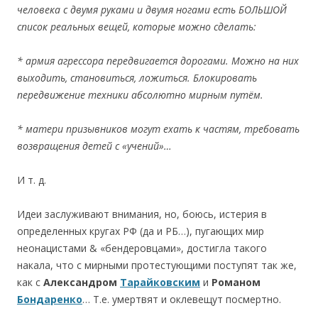
человека с двумя руками и двумя ногами есть БОЛЬШОЙ
список реальных вещей, которые можно сделать:
* армия агрессора передвигается дорогами. Можно на них
выходить, становиться, ложиться. Блокировать
передвижение техники абсолютно мирным путём.
* матери призывников могут ехать к частям, требовать
возвращения детей с
«
учений
»
…
И т. д.
Идеи заслуживают внимания, но, боюсь, истерия в
определенных кругах РФ (да и РБ…), пугающих мир
неонацистами & «бeндеровцами», достигла такого
накала, что с мирными протестующими поступят так же,
как с
Александром
Тарайковским
и
Романом
Бондаренко
… Т.е. умертвят и оклевещут посмертно.