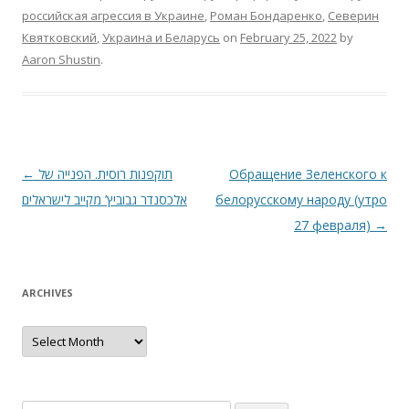
роccийcкая агреccия в Украине
,
Роман Бондаренко
,
Северин
Квятковский
,
Украина и Беларуcь
on
February 25, 2022
by
Aaron Shustin
.
Post
←
תוקפנות רוסית. הפנייה של
Обращение Зеленского к
navigation
אלכסנדר גבוביץ’ מקייב לישראלים
белорусскому народу (утро
27 февраля)
→
ARCHIVES
Archives