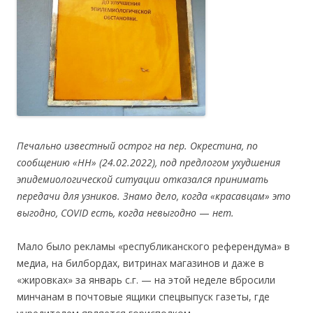
Печально известный острог на пер
.
Окрестина,
п
о
сообщ
ению
«
НН
»
(
24
.02.2022)
, под предлогом ухудшения
эпидемиологической ситуации отказался принимать
передачи для узников
.
Знамо дело, когда
«
красавцам
»
это
выгодно, COVID есть, когда невыгодно
—
нет.
Мало было рекламы «республиканского референдумa» в
медиа, на билбордах, витринах магазинов и даже в
«жировках» за январь с.г. — на этой неделе вбросили
минчанам в почтовые ящики спецвыпуск газеты, где