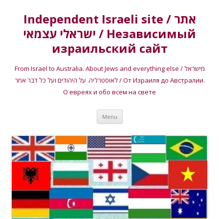
Independent Israeli site / אתר
ישראלי עצמאי / Независимый
израильский сайт
From Israel to Australia. About Jews and everything else / מישראל
לאוסטרליה. על היהודים ועל כל דבר אחר / От Израиля до Австралии.
О евреях и обо всем на свете
Skip
Menu
to
content