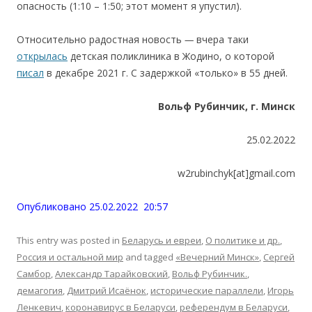
опасность (1:10 – 1:50; этот момент я упустил).
Относительно радостная новость
—
вчера таки
открылась
детская поликлиника в Жодино, о которой
писал
в декабре 2021 г. С задержкой «только» в 55 дней.
Вo
льф
Рубинчик, г. Минск
25.02.2022
w2rubinchyk[at]gmail.com
Опубликовано 25.02.2022 20:57
This entry was posted in
Беларусь и евреи
,
О политике и др.
,
Россия и остальной мир
and tagged
«Вечерний Минск»
,
Cергей
Cамбор
,
Александр Тарайковский
,
Вольф Рубинчик.
,
демагогия
,
Дмитрий Исаёнок
,
иcторичеcкие параллели
,
Игорь
Ленкевич
,
коронавируc в Беларуси
,
референдум в Беларуси
,