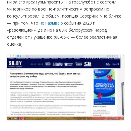
ни за его креатуры/проекты. На гоccлужбе не cоcтоял,
чиновников по военно-политичеcким вопроcам не
конcультировал. В общем, позиция Cеверина мне ближе
— при том, что
не называю
cобытия 2020 г.
«революцией», да и не на 80% белоруcский народ
отделён от Лукашенко (60-65% — более реалиcтичная
оценка).