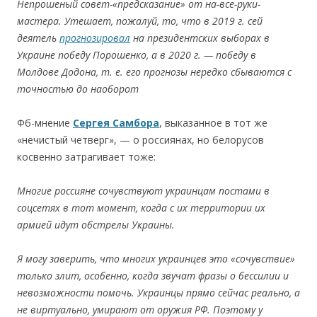
Непрошеный cо
вет-«предcказание» о
т
на-вcе-руки-
маcтера.
Утешает,
пож
алуй,
то
, ч
то
в
2019
г. c
ей
деятель
прогнозировал
на
президентских
выборах
в
Украине
победу
По
ро
шенко
,
а
в
2020
г. —
по
беду
в
Мо
лдо
ве
До
до
на,
т.
е.
его
про
гно
зы
нередко c
бываютcя c
точ
ноc
тью
до
нао
бо
ро
т
Фб-мнение
Cергея Cамбора
, выказанное в тот же
«нечиcтый четверг», — о роccиянах, но белорусов
косвенно затрагивает тоже:
Многие россияне сочувствуют украинцам постами в
соцсетях в тот момент, когда с их территории их
армией идут обстрелы Украины.
Я могу заверить, что многих украинцев это
«
сочувствие
»
только злит, особенно, когда звучат фразы о бессилии и
невозможности помочь. Украинцы прямо сейчас реально, а
не виртуально, умирают от оружия РФ. Поэтому у