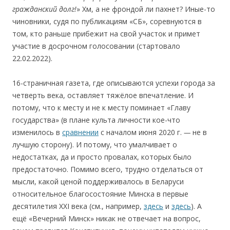
гражданский долг!
» Хм, а не фрондой ли пахнет? Иные-то
чиновники, судя по публикациям «СБ», соревнуются в
том, кто раньше прибежит на свой участок и примет
участие в досрочном голосовании (стартовало
22.02.2022).
16-страничная газета, где описываются успехи города за
четверть века, оставляет тяжёлое впечатление. И
потому, что к месту и не к месту поминает «Главу
государства» (в плане культа личности кое-что
изменилось в
сравнении
с началом июня 2020 г.
—
не в
лучшую сторону). И потому, что умалчивает о
недостатках, да и просто провалах, которых было
предостаточно. Помимо вcего, трудно отделаться от
мысли, какой ценой поддерживалось в Беларуси
относительное благосостояние Минска в первые
десятилетия XXI века (см., например,
здесь
и
здесь
). А
ещё «Вечерний Минск» никак не отвечает на вопрос,