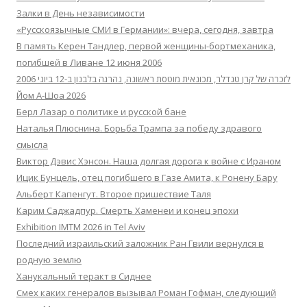
Залки в День независимости
«Русскоязычные СМИ в Германии»: вчера, сегодня, завтра
В память Керен Тандлер, первой женщины-бортмеханика,
погибшей в Ливане 12 июня 2006
לזכרה של קרן טנדלר, מכונאית מוטסת ראשונה, נהרגה בלבנון ב-12 ביוני 2006
Йом А-Шоа 2026
Берл Лазар о политике и русской бане
Наталья Плюснина. Борьба Трампа за победу здравого
смысла
Виктор Дэвис Хэнсон. Наша долгая дорога к войне с Ираном
Ицик Бунцель, отец погибшего в Газе Амита, к Ронену Бару
Альберт Капенгут. Второе пришествие Таля
Карим Саджадпур. Смерть Хаменеи и конец эпохи
Exhibition IMTM 2026 in Tel Aviv
Последний израильский заложник Ран Гвили вернулся в
родную землю
Ханукальный теракт в Сиднее
Смех каких генералов вызывал Роман Гофман, следующий