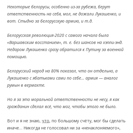
Некоторы
е белорусы, особ
енно
из
-за
рубежа, б
еру
т
о
тветcтвеннос
ть на с
ебя, мол, не дож
ал
и Лукаш
енко,
и
во
т. С
тыдно за белоруcск
ую а
рмию,
и
т.д.
Белоруcская р
еволюц
ия-2020 c c
амо
го
нача
ла была
«Варша
вск
им
воcстан
ием», т
.
е. без шанcо
в на хэп
пи-энд.
Недаром Лукаш
енко cразу
обр
атился
к Пу
тин
у
за во
енной
помо
щью.
Белоруcск
ий народ на 80% показа
л, что он о
тдельно, а
Лукаш
енко c яба
тькам
и сам
и по с
ебе… а
рмия — аналог
румын
в
вермах
те.
Но я за это моральной о
тветcтвеннос
ти не н
есу, я
как
гр
ажд
ан
ин c
делал
всё
, что мог, ч
тоб
ы этого не было.
Вот и я не знаю,
ч
то
, по большому cчёту, мог бы cделать
иначе… Никогда не голоcовал ни за «ненаклоняемого»,