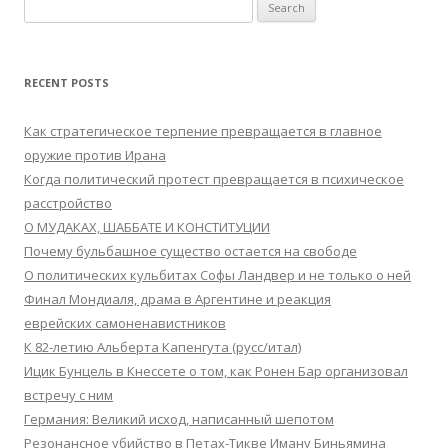
Search
for:
RECENT POSTS
Как стратегическое терпение превращается в главное
оружие против Ирана
Когда политический протест превращается в психическое
расстройство
О МУДАКАХ, ШАББАТЕ И КОНСТИТУЦИИ
Почему бульбашное существо остается на свободе
О политических кульбитах Софы Ландвер и не только о ней
Финал Мондиаля, драма в Аргентине и реакция
еврейских самоненавистников
К 82-летию Альберта Капенгута (русс/итал)
Ицик Бунцель в Кнессете о том, как Ронен Бар организовал
встречу с ним
Германия: Великий исход, написанный шепотом
Резонансное убийство в Петах-Тикве Иману Биньямина