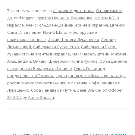
This entry was posted in
Израиль и др. страны
,
О политике и
др.
and tagged
"доктор Нонна" и Лукашенко
,
агенты КГБ в
Израиле
,
Алекс Гольдман-Шайман
,
война в Украине
,
Евгений
Сова
,
Илья Левин
,
Иосиф Шагал и белорусские
политзаключенные
,
Иосиф Шагал и Лукашенко
,
Леонид
Литинецкий
,
Либерман и Лукашенко
,
Либерман и Путин
,
лукашистские агенты в Израиле
,
Макс Перельштейн
,
Михаил
Альшанский
,
Михаил Шнеерсон
,
Нонна Кухина
,
Объединение
выходцев из Беларуси в Израиле
,
Ольга Гельфанд
,
предательство Элькина
,
преступная российская пропаганда
,
российские соотечественники в Израиле
,
Софа Ландвер и
Лукашенко
,
Софа Ландвер и Путин
,
Эеэв Элькин
on
October
26, 2022
by
Aaron Shustin
.