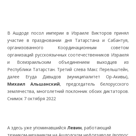
.
В Ашдоде посол империи в Израиле Викторов принял
участие в праздновании дня Татарстана и Сабантуя,
организованного Координационным советом
организаций русскоязычных соотечественников Израиля
и Всеизраильским объединением выходцев из
Республики Татарстан. Третий слева Макс Перельштейн,
далее Егуда Давыдов (муниципалитет Ор-Акивы),
Михаил Альшанский
, председатель белорусского
землячества, многолетний поклонник обоих диктаторов.
Снимок 7 октября 2022
А здесь уже упоминавшийся
Левин
, работающий
техником-механиком на Ашдодском нефтезаводе (вопрос