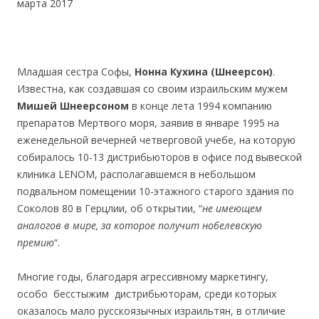
марта 2017
.
.
Младшая сестра Софы,
Нонна Кухина (Шнеерсон)
.
Известна, как создавшая со своим израильским мужем
Мишей Шнеерсоном
в конце лета 1994 компанию
препаратов Мертвого моря, заявив в январе 1995 на
еженедельной вечерней четверговой учебе, на которую
собиралось 10-13 дистрибьюторов в офисе под вывеской
клиника LENOM, располагавшемся в небольшом
подвальном помещении 10-этажного старого здания по
Соколов 80 в Герцлии, об открытии, “
не имеющем
аналогов в мире, за которое получит нобелевскую
премию
“.
.
Многие годы, благодаря агрессивному маркетингу,
особо бесстыжим дистрибьюторам, среди которых
оказалось мало русскоязычных израильтян, в отличие