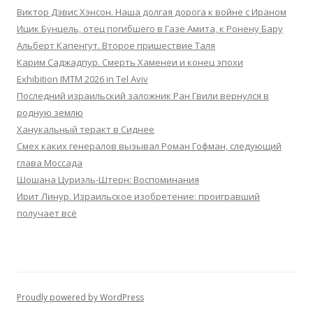
Виктор Дэвис Хэнсон. Наша долгая дорога к войне с Ираном
Ицик Бунцель, отец погибшего в Газе Амита, к Ронену Бару
Альберт Капенгут. Второе пришествие Таля
Карим Саджадпур. Смерть Хаменеи и конец эпохи
Exhibition IMTM 2026 in Tel Aviv
Последний израильский заложник Ран Гвили вернулся в
родную землю
Ханукальный теракт в Сиднее
Смех каких генералов вызывал Роман Гофман, следующий
глава Моссада
Шошана Цуриэль-Штерн: Воспоминания
Ирит Линур. Израильское изобретение: проигравший
получает всё
Proudly powered by WordPress