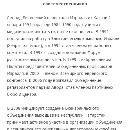
соотечественников
.
Леонид Литинецкий переехал в Израиль из Казани 1
января 1991 года, где 1984-1990 годах учился в
медицинском институте, но не окончил его. В 1991
поступил на работу в Электрическую компанию Израиля
(Хеврат хашмаль), а в 1995 стал членом её рабочего
комитета. В 1998 г. создал и возглавил Форум
русскоязычных израильтян. В 1999 г. избран членом
Палаты представителей объединённых профсоюзов
Израиля, в 2000 – членом Всемирного еврейского
конгресса. В 2006 году возглавил объединение
репатриантов партии Авода, став членом партийных
бюро и центра.
.
В 2008 инициирует создание Всеизраильского
объединения выходцев из Республики Татарстан,
принимает активное участие в организации объединения
и становится его генеральным директором (
очередная