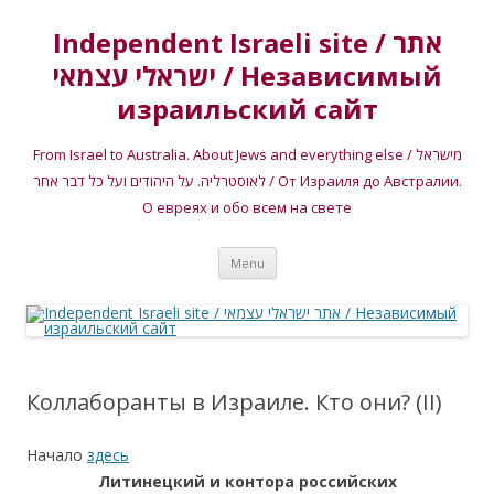
Independent Israeli site / אתר
ישראלי עצמאי / Независимый
израильский сайт
From Israel to Australia. About Jews and everything else / מישראל
לאוסטרליה. על היהודים ועל כל דבר אחר / От Израиля до Австралии.
О евреях и обо всем на свете
Skip
Menu
to
content
Коллаборанты в Израиле. Кто они? (II)
Начало
здесь
Литинецкий и контора российских