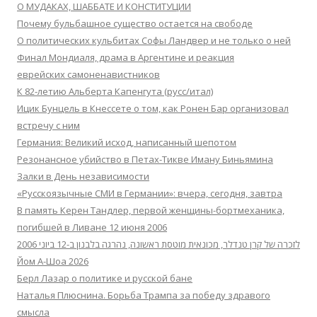
О МУДАКАХ, ШАББАТЕ И КОНСТИТУЦИИ
Почему бульбашное существо остается на свободе
О политических кульбитах Софы Ландвер и не только о ней
Финал Мондиаля, драма в Аргентине и реакция
еврейских самоненавистников
К 82-летию Альберта Капенгута (русс/итал)
Ицик Бунцель в Кнессете о том, как Ронен Бар организовал
встречу с ним
Германия: Великий исход, написанный шепотом
Резонансное убийство в Петах-Тикве Иману Биньямина
Залки в День независимости
«Русскоязычные СМИ в Германии»: вчера, сегодня, завтра
В память Керен Тандлер, первой женщины-бортмеханика,
погибшей в Ливане 12 июня 2006
לזכרה של קרן טנדלר, מכונאית מוטסת ראשונה, נהרגה בלבנון ב-12 ביוני 2006
Йом А-Шоа 2026
Берл Лазар о политике и русской бане
Наталья Плюснина. Борьба Трампа за победу здравого
смысла