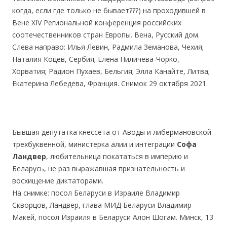
когда, если где только не бывает???) на проходившей в
Вене XIV Региональной конференция российских
соотечественников стран Европы. Вена, Русский дом.
Слева направо: Илья Левин, Радмила Земанова, Чехия;
Наталия Коцев, Сербия; Елена Пиличева-Чорко,
Хорватия; Радион Пухаев, Бельгия; Элла Канайте, Литва;
Екатерина Лебедева, Франция. Снимок 29 октября 2021.
.
.
Бывшая депутатка кнессета от Аводы и либермановской
трехбуквенной, министерка алии и интеграции
Софа
Ландвер
, любительница покататься в империю и
Беларусь, не раз выражавшая признательность и
восхищение диктаторами.
На снимке: посол Беларуси в Израиле Владимир
Скворцов, Ландвер, глава МИД Беларуси Владимир
Макей, посол Израиля в Беларуси Алон Шогам. Минск, 13