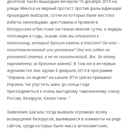
десятков тысяч вышедших вечером 19 декабря 2010 на
улицы Минска на мирный протест против фальсификации
прошедших выборов, сотни из которых были жестоко
избиты омоновцами, арестованы и провели в
белорусских кгбистских застенках многие сутки, а лидеры
оппозиции и годы, сказав
«Как мы отнесемся к
палестинцу, который бросит камень в Кнессет? Он кто –
политзаключенный или уголовник? Они все сидят по
уголовной статье, а не по политической. Все. За атаку
парламента, за бросание камней.
В том же в интервью
журналистке Ане Шулик 6 февраля 2014 в программе
“Израиль за неделю” на канале RTVi Шагал призывал
Израиль “не упустить шанс до конца года
присоединиться к очень выгодному таможенному союзу
России, Беларуси, Казахстана…”
.
Заявления Шагала тогда вызвали огромную волну
возмущения белорусов, вылившиеся в комменты на ряде
сайтов, среди которых было масса антисемитских,