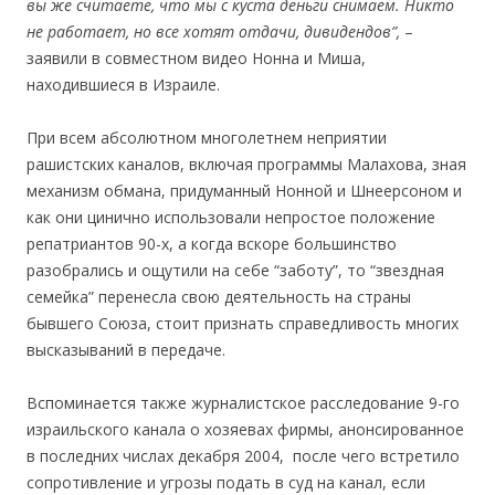
вы же считаете, что мы с куста деньги снимаем. Никто
не работает, но все хотят отдачи, дивидендов”,
–
заявили в совместном видео Нонна и Миша,
находившиеся в Израиле.
.
При всем абсолютном многолетнем неприятии
рашистских каналов, включая программы Малахова, зная
механизм обмана, придуманный Нонной и Шнеерсоном и
как они цинично использовали непростое положение
репатриантов 90-х, а когда вскоре большинство
разобрались и ощутили на себе “заботу”, то “звездная
семейка” перенесла свою деятельность на страны
бывшего Союза, стоит признать справедливость многих
высказываний в передаче.
.
Вспоминается также журналистское расследование 9-го
израильского канала о хозяевах фирмы, анонсированное
в последних числах декабря 2004, после чего встретило
сопротивление и угрозы подать в суд на канал, если