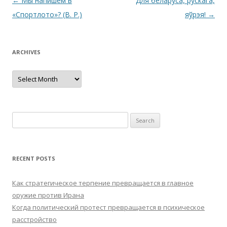
Post
←
Мы напишем в
Для беларуса, рускага,
navigation
«Спортлото»? (В. Р.)
яўрэя!
→
ARCHIVES
Archives
Search
for:
RECENT POSTS
Как стратегическое терпение превращается в главное
оружие против Ирана
Когда политический протест превращается в психическое
расстройство