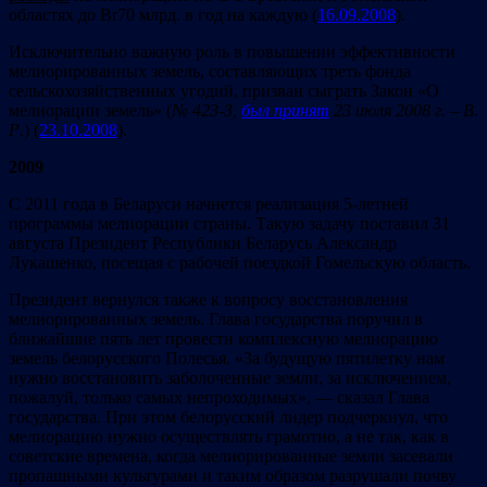
областях до Br70 млрд. в год на каждую (
16.09.2008
).
Исключительно важную роль в повышении эффективности
мелиорированных земель, составляющих треть фонда
сельскохозяйственных угодий, призван сыграть Закон «О
мелиорации земель» (
№ 423-З,
был принят
23 июля 2008 г. – В.
Р
.) (
23.10.2008
).
2009
С 2011 года в Беларуси начнется реализация 5-летней
программы мелиорации страны. Такую задачу поставил 31
августа Президент Республики Беларусь Александр
Лукашенко, посещая с рабочей поездкой Гомельскую область.
Президент вернулся также к вопросу восстановления
мелиорированных земель. Глава государства поручил в
ближайшие пять лет провести комплексную мелиорацию
земель белорусского Полесья. «За будущую пятилетку нам
нужно восстановить заболоченные земли, за исключением,
пожалуй, только самых непроходимых», — сказал Глава
государства. При этом белорусский лидер подчеркнул, что
мелиорацию нужно осуществлять грамотно, а не так, как в
советские времена, когда мелиорированные земли засевали
пропашными культурами и таким образом разрушали почву