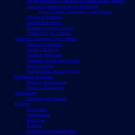
Об интересном и разном из израильской жизни
Города и памятные места Израиляl
Петах-Тиква: прошлое и настоящее
Отдых в Израиле
Еврейские песни
Израиль и палестинцы
Израиль и др. страны
Америка, Канада и др. страны
Евреи в Америке
Евреи в Канаде
Евреи в Мексике
О евреях из разных стран
Иные страны
Еврейскими маршрутами
Северная Америка
Евреи в Аргентине
Евреи в Бразилии
Австралия
Евреи в Австралии
В Мире
Политика
Экономика
Культура
Хайтек
Россия и остальной мир