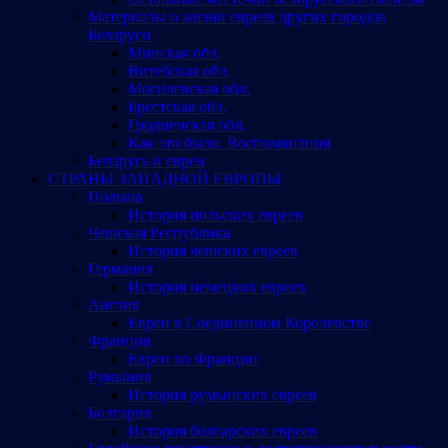
Материалы о жизни евреев других городов
Беларуси
Минская обл.
Витебская обл.
Могилевская обл.
Брестская обл.
Гродненская обл.
Как это было. Воспоминания
Беларусь и евреи
СТРАНЫ ЗАПАДНОЙ ЕВРОПЫ
Польша
История польских евреев
Чешская Республика
История чешских евреев
Германия
История немецких евреев
Англия
Евреи в Соединенном Королевстве
Франция
Евреи во Франции
Румыния
История румынских евреев
Болгария
История болгарских евреев