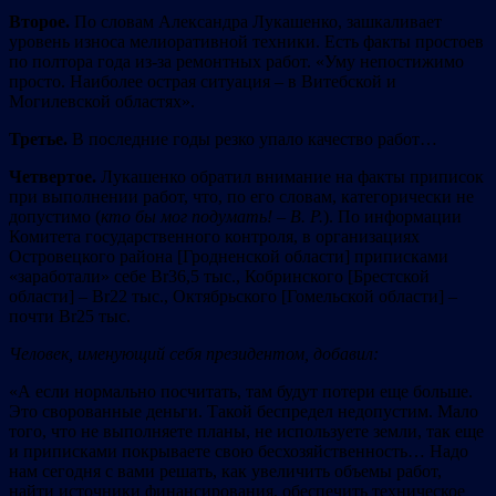
Второе.
По словам Александра Лукашенко, зашкаливает
уровень износа мелиоративной техники. Есть факты простоев
по полтора года из-за ремонтных работ. «Уму непостижимо
просто. Наиболее острая ситуация – в Витебской и
Могилевской областях».
Третье.
В последние годы резко упало качество работ…
Четвертое.
Лукашенко обратил внимание на факты приписок
при выполнении работ, что, по его словам, категорически не
допустимо (
кто бы мог подумать! – В. Р.
). По информации
Комитета государственного контроля, в организациях
Островецкого района [Гродненской области] приписками
«заработали» себе Br36,5 тыс., Кобринского [Брестской
области] – Br22 тыс., Октябрьского [Гомельской области] –
почти Br25 тыс.
Человек, именующий себя президентом, добавил:
«А если нормально посчитать, там будут потери еще больше.
Это сворованные деньги. Такой беспредел недопустим. Мало
того, что не выполняете планы, не используете земли, так еще
и приписками покрываете свою бесхозяйственность… Надо
нам сегодня с вами решать, как увеличить объемы работ,
найти источники финансирования, обеспечить техническое