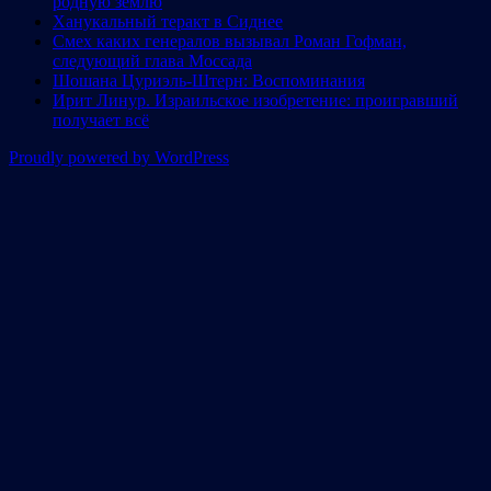
родную землю
Ханукальный теракт в Сиднее
Смех каких генералов вызывал Роман Гофман,
следующий глава Моссада
Шошана Цуриэль-Штерн: Воспоминания
Ирит Линур. Израильское изобретение: проигравший
получает всё
Proudly powered by WordPress