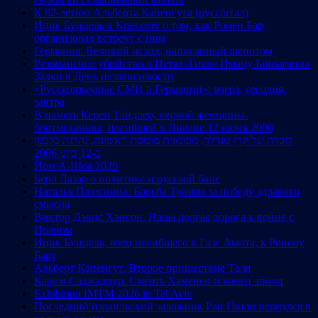
К 82-летию Альберта Капенгута (русс/итал)
Ицик Бунцель в Кнессете о том, как Ронен Бар
организовал встречу с ним
Германия: Великий исход, написанный шепотом
Резонансное убийство в Петах-Тикве Иману Биньямина
Залки в День независимости
«Русскоязычные СМИ в Германии»: вчера, сегодня,
завтра
В память Керен Тандлер, первой женщины-
бортмеханика, погибшей в Ливане 12 июня 2006
לזכרה של קרן טנדלר, מכונאית מוטסת ראשונה, נהרגה בלבנון
ב-12 ביוני 2006
Йом А-Шоа 2026
Берл Лазар о политике и русской бане
Наталья Плюснина. Борьба Трампа за победу здравого
смысла
Виктор Дэвис Хэнсон. Наша долгая дорога к войне с
Ираном
Ицик Бунцель, отец погибшего в Газе Амита, к Ронену
Бару
Альберт Капенгут. Второе пришествие Таля
Карим Саджадпур. Смерть Хаменеи и конец эпохи
Exhibition IMTM 2026 in Tel Aviv
Последний израильский заложник Ран Гвили вернулся в