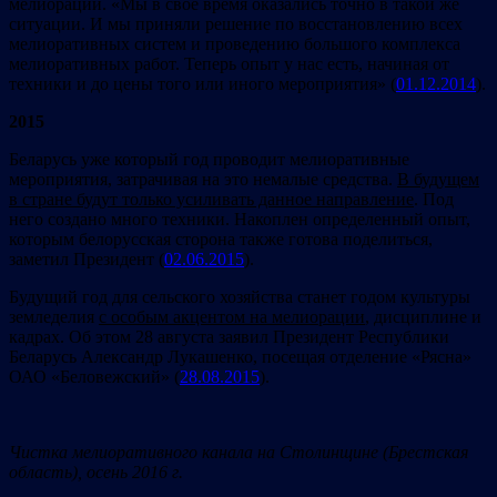
мелиорации. «Мы в свое время оказались точно в такой же
ситуации. И мы приняли решение по восстановлению всех
мелиоративных систем и проведению большого комплекса
мелиоративных работ. Теперь опыт у нас есть, начиная от
техники и до цены того или иного мероприятия» (
01.12.2014
).
2015
Беларусь уже который год проводит мелиоративные
мероприятия, затрачивая на это немалые средства.
В будущем
в стране будут только усиливать данное направление
. Под
него создано много техники. Накоплен определенный опыт,
которым белорусская сторона также готова поделиться,
заметил Президент (
02.06.2015
).
Будущий год для сельского хозяйства станет годом культуры
земледелия
с особым акцентом на мелиорации
, дисциплине и
кадрах. Об этом 28 августа заявил Президент Республики
Беларусь Александр Лукашенко, посещая отделение «Рясна»
ОАО «Беловежский» (
28.08.2015
).
Чистка мелиоративного канала на Столинщине (Брестская
область), осень 2016 г.