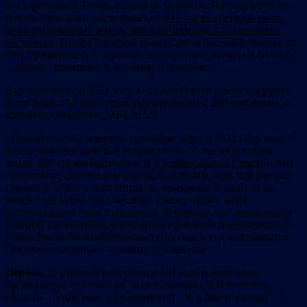
настораживает. Только основные моменты. В республике на
начало пятилетки насчитывалось
412 тысяч гектаров ранее
мелиорированных земель, которые находятся в плачевном
состоянии
. Говоря простым языком, из-за бесхозяйственности
они превратились в заросшие кустарником канавы и болота»,
– обратил внимание Александр Лукашенко.
Ему доложили: в 2021 году в сельхозоборот удалось вернуть
всего лишь 27,5 тыс. гектаров (сравните с 200 тысячами, о
которых говорилось 29.04.2022)
:
«Правительство заверяло, принятые меры в 2022 году вернут
в сельскохозяйственный оборот почти 55 тысяч гектаров
земли. Но что мы получили?
К 1 ноября лишь 31 тысячу
. Вот
посчитайте, сколько вам еще надо до конца года, как раньше
говорили, сдать в эксплуатацию земельных угодий. А до
конца года менее двух месяцев. Скажу прямо: меня
настораживает такое отношение. Тем более, как докладывает
Комитет госконтроля, имеющиеся проблемы и недостатки, а
также факты бесхозяйственности из года в год повторяются.
Обозначу основные», – заявил Лукашенко.
Первое.
20 районов республики ликвидировали свои
организации, отвечавшие за мелиорацию. В Витебской
области – 5 районов, в Гродненской – 8, в Могилевской – 7.