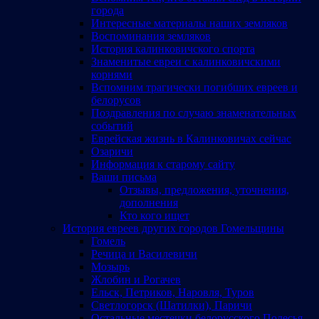
города
Интересные материалы наших земляков
Воспоминания земляков
История калинковичского спорта
Знаменитые евреи с калинковичскими
корнями
Вспомним трагически погибших евреев и
белорусов
Поздравления по случаю знаменательных
событий
Еврейская жизнь в Калинковичах сейчас
Озаричи
Информация к старому сайту
Ваши письма
Отзывы, предложения, уточнения,
дополнения
Кто кого ищет
История евреев других городов Гомельщины
Гомель
Речица и Василевичи
Мозырь
Жлобин и Рогачев
Ельск, Петриков, Наровля, Туров
Светлогорск (Шатилки), Паричи
Остальные местечки белорусского Полесья