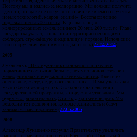
теоретическая, идеологическая и хозяйственная ваша задача.
Поэтому мы и взялись за мелиорацию. Мы должны получить
здесь то, что даже не получали в советские времена с учетом
новых технологий, кадров, знаний».
Восстановлению
подлежат почти 700 тыс. га
. В целом площадь
мелиорированных земель занимает 20 млн. 200 тыс. га. Глава
государства указал, что на этой территории необходимо
соблюдать строжайшую дисциплину и порядок. Исполнение
этого поручения будет взято под контроль (
27.04.2004
).
2005
Лукашенко:
«Нам нужно восстановить и привести в
нормативное состояние больше двух миллионов гектаров
мелиоративных и водохозяйственных систем
. Выйти на
оптимальную структуру посевов на них… И мы уже начали
масштабную мелиорацию. Это одно из направлений
государственной программы, которую мы утвердили.
Мы
будем это финансировать
.
Это государственное дело. Мы
возродим те предприятия, которые занимались и будут
заниматься мелиорацией»
(
27.05.2005
).
2008
Александр Лукашенко поручил Правительству
увеличить
расходы
на мелиорацию почв в Брестской и Гомельской