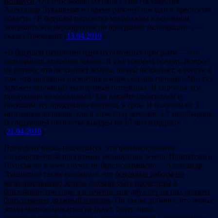
Беларуси
. Об этом заявил сегодня Глава государства
Александр Лукашенко во время рабочей поездки в Брестскую
область. «В будущей пятилетке мы должны в основном
завершить все мероприятия по программе мелиорации», —
сказал Президент (
13.04.2010
).
«В будущем пятилетии одна из основных программ — это
мелиорация, спасение земель. Я уже говорил почему. Вопрос
не потому, что не хватает земель, почвы не хватает, а вопрос в
том, что половина населения в мире сегодня голодает. Что тут
заложен огромный экспортный потенциал. И спрос на эту
продукцию колоссальный. Так давайте произведем и
поставим эту продукцию вовремя, в срок. И получим не 3
миллиарда долларов, как в этом году доходов, а 7 миллиардов.
В следующей пятилетке выйдем на 10 миллиардов!»
(
21.04.2010
).
Президент вновь подчеркнул, что финансирование
государственной программы мелиорации земель Припятского
Полесья ни в коем случае не будет сокращено… Александр
Лукашенко также напомнил, что
основные работы по
мелиорированию земель должны быть проведены в
ближайшие три года, а в течение еще двух лет на них должен
быть наведен должный порядок
. Он также добавил, что новые
земли мелиорироваться не будут, будут лишь
восстанавливаться системы, которые пришли в запустение с