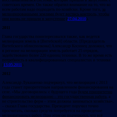
советских времен. Он также обратил внимание на то, что ко
всем работам надо подходить по-хозяйски. Кроме того,
за
мелиорированными землями будет вестись контроль, чтобы
они вновь не пришли в запустение
(
27.04.2010
).
2011
Глава государства поинтересовался также, как ведется
мелиорация земель в [Витебской] области. [Председатель
Витебского облисполкома] Александр Косинец доложил, что
в регионе на мелиорации земель работает 25 отрядов,
задействовано более 220 единиц техники. В то же время есть
потребность в квалифицированных специалистах и технике
(
13.05.2011
).
2012
Александр Лукашенко подчеркнул, что мелиорация с 2013
года станет приоритетным направлением финансирования на
селе. «Мы договорились: с будущего года
будем приоритетно
финансировать мелиорацию – это государственная работа
, а
не строительство ферм – этим должны заниматься хозяйства»,
– сказал Глава государства. Президент поручил точно
просчитать, сколько средств потребуется на проведение
мелиоративных работ. При этом он подчеркнул, что всё