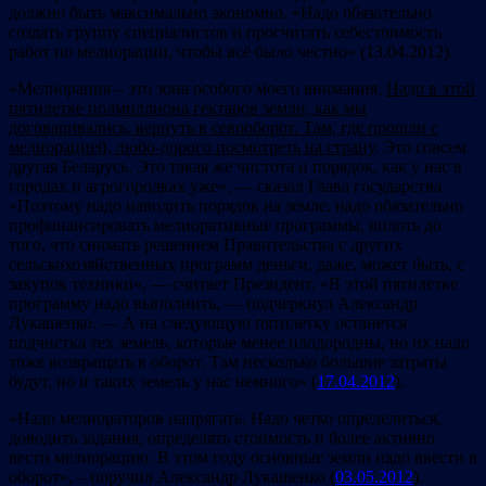
должно быть максимально экономно. «Надо обязательно
создать группу специалистов и просчитать себестоимость
работ по мелиорации, чтобы всё было честно» (13.04.2012).
«Мелиорация – это зона особого моего внимания.
Надо в этой
пятилетке полмиллиона гектаров земли, как мы
договаривались, вернуть в севооборот. Там, где прошли с
мелиорацией, любо-дорого посмотреть на страну
. Это совсем
другая Беларусь. Это такая же чистота и порядок, как у нас в
городах и агрогородках уже», — сказал Глава государства.
«Поэтому надо наводить порядок на земле, надо обязательно
профинансировать мелиоративные программы, вплоть до
того, что снимать решением Правительства с других
сельскохозяйственных программ деньги, даже, может быть, с
закупок техники», — считает Президент. «В этой пятилетке
программу надо выполнить, — подчеркнул Александр
Лукашенко. — А на следующую пятилетку останется
подчистка тех земель, которые менее плодородны, но их надо
тоже возвращать в оборот. Там несколько большие затраты
будут, но и таких земель у нас немного» (
17.04.2012
).
«Надо мелиораторов напрягать. Надо четко определиться,
доводить задания, определять стоимость и более активно
вести мелиорацию. В этом году основные земли надо ввести в
оборот», – поручил Александр Лукашенко (
03.05.2012
).