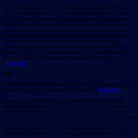
Одной из тем доклада стала проверка, проведенная КГК на 17
объектах мелиорации в 9 районах Брестской и Гомельской
областей. Как установлено, при проведении мелиоративных
работ имеется реальная возможность сэкономить бюджетные
средства еще на стадии планирования. Если предложенные
подходы к экономии средств распространить на все объекты
мелиорации страны, то можно сэкономить Br150 млрд.
«Проверки показали, что средства, выделенные на это столь
важное для государства мероприятие, расходуются крайне
расточительно», – подчеркнул Александр Якобсон
(
11.06.2012
).
2014
«Мелиорацией мы занимаемся, но слабо.
Надо удвоить, а то и
утроить усилия
», — подчеркнул Президент (
15.08.2014
).
Беларусь готова поделиться с Калининградской областью
опытом в мелиорации
. «Мы знаем, что вы взялись за главное
звено – обеспечить себя и научиться торговать продукцией
сельскохозяйственного производства, и вычленили как крайне
необходимый элемент мелиорацию земель. Это очень
правильно, и я это абсолютно поддерживаю и одобряю».
Президент подчеркнул, что у Беларуси есть большой опыт