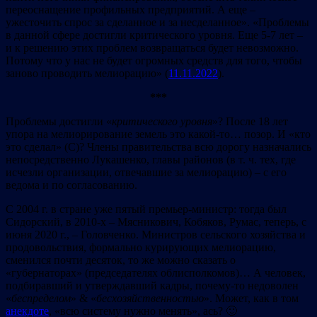
переоснащение профильных предприятий. А еще –
ужесточить спрос за сделанное и за несделанное». «Проблемы
в данной сфере достигли критического уровня. Еще 5-7 лет –
и к решению этих проблем возвращаться будет невозможно.
Потому что у нас не будет огромных средств для того, чтобы
заново проводить мелиорацию» (
11.11.2022
).
***
Проблемы достигли «
критического уровня
»? После 18 лет
упора на мелиорирование земель это какой-то… позор. И «кто
это сделал» (С)? Члены правительства всю дорогу назначались
непосредственно Лукашенко, главы районов (в т. ч. тех, где
исчезли организации, отвечавшие за мелиорацию) – с его
ведома и по согласованию.
С 2004 г. в стране уже пятый премьер-министр: тогда был
Сидорский, в 2010-х – Мясникович, Кобяков, Румас, теперь, с
июня 2020 г., – Головченко. Министров сельского хозяйства и
продовольствия, формально курирующих мелиорацию,
сменился почти десяток, то же можно сказать о
«губернаторах» (председателях облисполкомов)… А человек,
подбиравший и утверждавший кадры, почему-то недоволен
«
беспределом
» & «
бесхозяйственностью
». Может, как в том
анекдоте
, «всю систему нужно менять», ась? 🙂