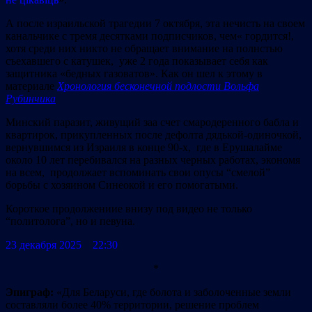
А после израильской трагедии 7 октября, эта нечисть на своем
канальчике с тремя десятками подписчиков, чем« гордится!,
хотя среди них никто не обращает внимание на полнстью
съехавшего с катушек, уже 2 года показывает себя как
защитника «бедных газоватов». Как он шел к этому в
материале
Хронология бесконечной подлости Вольфа
Рубинчика
Минский паразит, живущий заа счет смародеренного бабла и
квартирок, прикупленных после дефолта дядькой-одиночкой,
вернувшимся из Израиля в конце 90-х, где в Ерушалайме
около 10 лет перебивался на разных черных работах, экономя
на всем, продолжает вспоминать свои опусы “смелой”
борьбы с хозяином Синеокой и его помогатыми.
Короткое продолжениие внизу под видео не только
“политолога”, но и певуна.
23 декабря 2025 22:30
*
Эп
и
граф:
«Для Беларуси, где болота и заболоченные земли
составляли более 40% территории, решение проблем