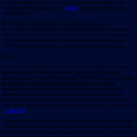
гидромелиорации было и остается жизненно важным для
экономического развития» (
с
сайта
белорусского Института
мелиорации
)
В. Р.:
Сейчас процитирую целый ряд отрывков из
рассуждений о мелиорации на официальном «президентском
сайте»
president
.
gov
.
by
(2004-2022 гг.). Полезно ведь узнать,
куда
c
трана пришла за 18 лет бурной деятельности, разве
нет? Кое-что я подчеркнул, чтобы нагляднее смотрелось…
2004
Последние годы руководство страны стало уделять больше
внимания проблемам осушенных территорий.
Вопросы
мелиорации
, по словам Александра Лукашенко,
станут одним
из важных направлений разрабатываемой программы
возрождения села
. Президент не исключил возможности
децентрализации системы, курирующей восстановление
мелиорированных земель и надзор за ними. «Пусть в области
сами этим занимаются. Мы им только мешаем», — отметил он
(
22.04.2004
).
Президент подчеркнул, что руководители областей «ни в коем
случае, даже если надо проводить тяжелые работы, не должны
бросить те земли, которые нужно восстановить». «Это главная