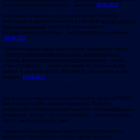
для меня важнейший вопрос», – заявил он (
29.04.2022
).
Александр Лукашенко поручил восстановить объемы
инвестиций в основной капитал, в том числе
за счет удвоения
темпов мелиорации
. «Много об этом говорили.
Государственная проблема», – акцентировал он внимание
(
09.08.2022
).
Особое внимание также будет уделено мелиорации земель.
«
Запустите мелиоративные системы, которые когда-то
строили. Надо все немедленно восстанавливать
, – сказал
Глава государства. – Непростая задача, но будем выделять
деньги. А вы, пожалуйста, берегите то, что создано за счет
народа» (
19.08.2022
).
***
Как видим, разговоров и поручений было не много, а ОЧЕНЬ
много (плюс в 2008 г. приняли спецзакон). РБ даже
намеревалась поделиться своим опытом с калининградцами и
псковичами. И тут – трах-бах-Карабах! – наступил ноябрь
2022 г., когда выяснилось, что:
«Передо мной информация Комитета государственного
контроля и Правительства. Скажу прямо, она меня