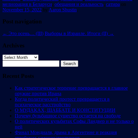
мелиорация в Беларуси
,
обещания и реальность
,
сатира
on
November 15, 2022
by
Aaron Shustin
.
Post navigation
←
Это осень… (ІІІ)
Выборы в Израиле. Итоги (II)
→
Archives
Archives
Search
for:
Recent Posts
Как стратегическое терпение превращается в главное
оружие против Ирана
Когда политический протест превращается в
психическое расстройство
О МУДАКАХ, ШАББАТЕ И КОНСТИТУЦИИ
Почему бульбашное существо остается на свободе
О политических кульбитах Софы Ландвер и не только о
ней
Финал Мондиаля, драма в Аргентине и реакция
еврейских самоненавистников