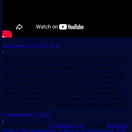
Дополнено 16.11.2022 22:15
.
Сейчас еще раз послушал этого минского бульбяного певуна,
так сумевшего запарить мозги, что мне его было жалко. Я его
не раз спрашивал почему не уезжаешь? Ответы были либо
еще не время, или надо немного подождать. На самом деле
цель была одна: завалить сайт всякой мурой и вытянуть как
можно больше бабла, что ему успешно удалось. А чтоб
избежать неприятностей, жил без сотового, как и сейчас, без
аккаунтов в соцсетях. Пусть др. пишут посты, комментят,
лайкают, выходят на демо, подставляются, рискуют, садятся на
годы, страдают, а кто-то и умирает. По степени подлости он
давно дает фору всем.
23 декабря 2025 22:30
.
This entry was posted in
О политике и др.
and tagged
Александр
Якобсон
,
Вольф Рубинчик
,
демагогия
,
Калинковичское ПМС
,