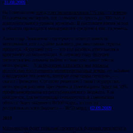
(
31.08.2009
).
На Гомельщине
предстоит мелиорировать 116 тыс. га земель
.
По оценкам экспертов, это позволит получить до 300 тыс. т
дополнительного урожая зерновых. В настоящее время за год
в области проводится мелиорация в среднем 4 тыс. га земель.
Александр Лукашенко подчеркнул недопустимость
затягивания этого крайне важного для экономики страны
процесса. «Будущий год — это год разбега, втягивания в
программу по мелиорации. К первому году будущей
пятилетки мы должны выйти на максимальные темпы
мелиорации… А
за будущую пятилетку мы должны
полностью восстановить мелиорированные земли
, не забывая
о поддержке тех земель, которые пригодны сегодня», —
сказал Президент. Согласно решению Главы государства,
мелиорация районов Брестчины и Гомельщины будет на 50%
профинансирована из республиканского бюджета. Как
ожидается, для мелиорации сельхозугодий Гомельской
области будет выделено Br100 млрд., из них из
республиканского бюджета — Br50 млрд. (
02.09.2009
).
2010
Мелиорация будет главным проектом в будущей пятилетке в