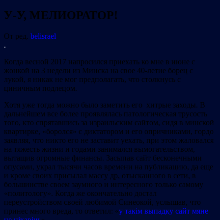
У-У, МЕЛИОРАТОР!
От ред.
belisrael
.
Когда весной 2017 напросился приехать ко мне в июне с
жонкой на 3 недели из Минска на свое 40-летие борец с
лукой, я никак не мог предполагать, что столкнусь с
циничным подлецом.
Хотя уже тогда можно было заметить его хитрые заходы. В
дальнейшем все более проявлялась патологическая трусость
того, кто спрятавшись за израильским сайтом, сидя в минской
квартирке, «боролся» с диктатором и его опричниками, гордо
заявляя, что никто его не заставит уехать, при этом жаловался
на тяжесть жизни и годами занимался вымогательством,
вытащив огромные финансы. Засыпав сайт бесконечными
опусами, украл тысячи часов времени на публикацию, да еще
и кроме своих присылал массу др, отысканного в сети, в
большинстве своем заумного и интересного только самому
«политологу». Когда же окончательно достал
переустройством своей любимой Синеокой, услышав, что
принес много вреда, то ответил: «
у такім выпадку сайт мяне
не цікавіць
».