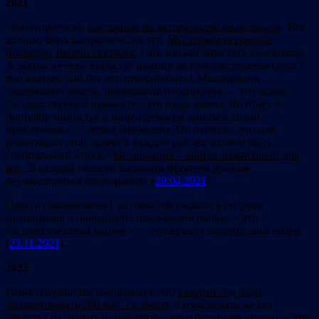
2021
«Категорически
настаиваю на активизации мелиорации
. Всё
должно быть направлено на это.
Мы теряем огромные
площади, тысячи гектаров
. Они начали зарастать хмызняком.
А завтра из него вырастут никому не нужные деревья (леса у
нас хватает, дай бог его переработать). Мелиорация,
содержание земель, повышение плодородия — это задача
государственной важности. Это наша задача. Поэтому я
попрошу министра и вице-премьера заняться этими
проблемами», – сказал Президент. Он отметил, что для
реализации этой задачи в каждом районе должен быть
специальный отряд. «
Мелиорация – вопрос важнейший для
нас
. В каждой области широким фронтом должна
осуществляться мелиорация» (
29.04.2021
).
Одно из направлений, которое обсуждалось сегодня, –
мелиорация и повышение плодородия почвы. «Это
государственный вопрос», – подчеркнул белорусский лидер
(
23.11.2021
).
2022
Глава государства подчеркнул, что
каждый год надо
мелиорировать 200 тыс. га земель
и изыскивать на это
средства из разных источников –
чего бы это ни стоило
. «Это