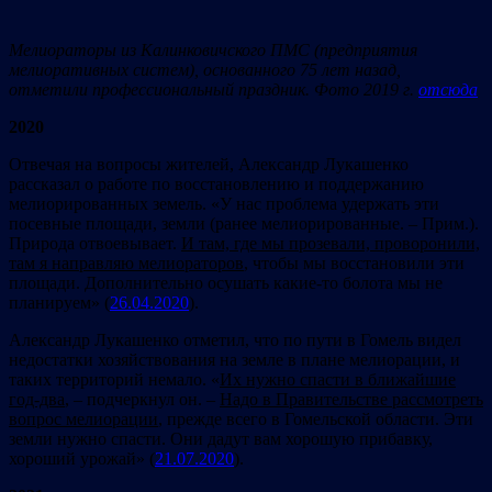
Мелиораторы из Калинковичского ПМС (предприятия
мелиоративных систем), основанного 75 лет назад,
отметили профессиональный праздник. Фото 2019 г.
отсюда
2020
Отвечая на вопросы жителей, Александр Лукашенко
рассказал о работе по восстановлению и поддержанию
мелиорированных земель. «У нас проблема удержать эти
посевные площади, земли (ранее мелиорированные. – Прим.).
Природа отвоевывает.
И там, где мы прозевали, проворонили,
там я направляю мелиораторов
, чтобы мы восстановили эти
площади. Дополнительно осушать какие-то болота мы не
планируем» (
26.04.2020
).
Александр Лукашенко отметил, что по пути в Гомель видел
недостатки хозяйствования на земле в плане мелиорации, и
таких территорий немало. «
Их нужно спасти в ближайшие
год-два
, – подчеркнул он. –
Надо в Правительстве рассмотреть
вопрос мелиорации
, прежде всего в Гомельской области. Эти
земли нужно спасти. Они дадут вам хорошую прибавку,
хороший урожай» (
21.07.2020
).