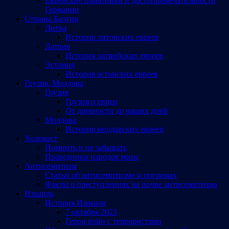
Еврейские памятники и достопримечательности
Германии
Страны Балтии
Литва
История литовских евреев
Латвия
История латвийских евреев
Эстония
История эстонских евреев
Грузия, Молдова
Грузия
Грузия и евреи
От древности до наших дней
Молдова
История молдавских евреев
Холокост
Помнить и не забывать
Праведники народов мира
Антисемитизм
Статьи об антисемитизме и погромах
Факты о преступлениях на почве антисемитизма
Израиль
История Израиля
7 октября 2023
Герои войн с террористами