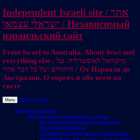
Independent Israeli site / אתר
ישראלי עצמאי / Независимый
израильский сайт
From Israel to Australia. About Jews and
everything else / מישראל לאוסטרליה. על
היהודים ועל כל דבר אחר / От Израиля до
Австралии. О евреях и обо всем на
свете
Skip to content
Menu
Еврейская Беларусь
История евреев Калинкович и района
История калинковичского еврейства
Послевоенная жизнь
Сохраним в памяти дом и его обитателей
Вспомним тех, кто оставил след в истории