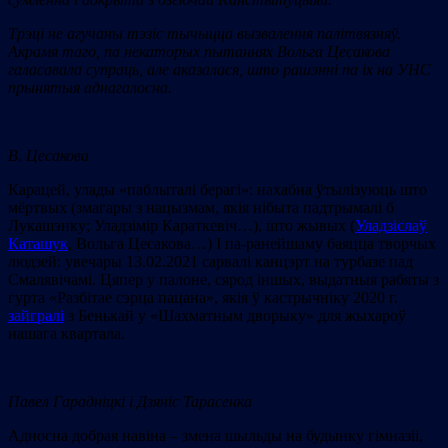
Трэці не агучаны тэзіс тычыцца вызвалення палітвязняў.
Акрамя таго, па некаторых пытаннях Вольга Цесакова
галасавала супраць, але аказалася, што рашэнні па іх на УНС
прынятыя аднагалосна.
В. Цесакова
Карацей, улады «паблыталі берагі»: нахабна ўтылізуюць што
мёртвых (змагары з нацызмам, якія нібыта падтрымалі б
Лукашэнку; Уладзімір Караткевіч…), што жывых (
Уладзіслаў
Каташук
, Вольга Цесакова…) І па-ранейшаму баяцца творчых
людзей: увечары 13.02.2021 сарвалі канцэрт на турбазе пад
Смалявічамі. Цяпер у палоне, сярод іншых, выдатныя рабяты з
гурта «Разбітае сэрца пацана», якія ў кастрычніку 2020 г.
зайгралі
з Бенькай у «Шахматным дворыку» для жыхароў
нашага квартала.
Павел Гарадніцкі і Дзяніс Тарасенка
Адносна добрая навіна – змена шыльды на будынку гімназіі,