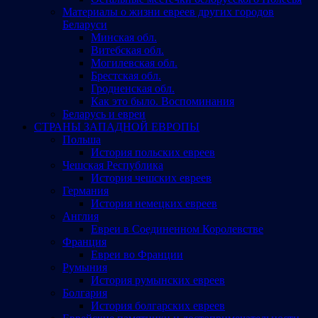
Материалы о жизни евреев других городов
Беларуси
Минская обл.
Витебская обл.
Могилевская обл.
Брестская обл.
Гродненская обл.
Как это было. Воспоминания
Беларусь и евреи
СТРАНЫ ЗАПАДНОЙ ЕВРОПЫ
Польша
История польских евреев
Чешская Республика
История чешских евреев
Германия
История немецких евреев
Англия
Евреи в Соединенном Королевстве
Франция
Евреи во Франции
Румыния
История румынских евреев
Болгария
История болгарских евреев