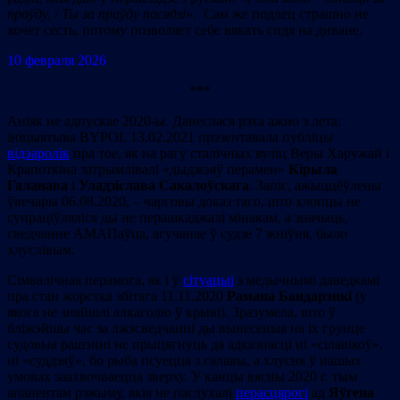
праўду, /
Ты за праўду пасядзі
». Сам же подлец страшно не
хочет сесть, потому позволяет себе вякать сидя на диване.
10 февраля 2026
***
Аніяк не адпускае 2020-ы. Данеслася рэха ажно з лета:
ініцыятыва BYPOL 13.02.2021 прэзентавала публіцы
відэаролік
пра тое, як на рагу сталічных вуліц Веры Харужай і
Крапоткіна затрымлівалі «дыджэяў перамен»
Кірыла
Галанава
і
Уладзіслава Сакалоўскага
. Запіс, ажыццёўлены
ўвечары 06.08.2020, – чарговы доказ таго, што хлопцы не
супраціўляліся ды не перашкаджалі мінакам, а значыць,
сведчанне АМАПаўца, агучанае ў судзе 7 жніўня, было
хлуслівым.
Сімвалічная перамога, як і ў
сітуацыі
з медычнымі даведкамі
пра стан жорстка збітага 11.11.2020
Рамана Бандарэнкі
(у
якога не знайшлі алкаголю ў крыві). Зразумела, што ў
бліжэйшы час за лжэсведчанні ды вынесеныя на іх грунце
судовыя рашэнні не прыцягнуць да адказнасці ні «сілавікоў»,
ні «суддзяў», бо рыба псуецца з галавы, а хлусня ў нашых
умовах заахвочваецца зверху. У канцы вясны 2020 г. тым
апанентам рэжыму, якія не паслухалі
перасцярогі
ад
Яўгена