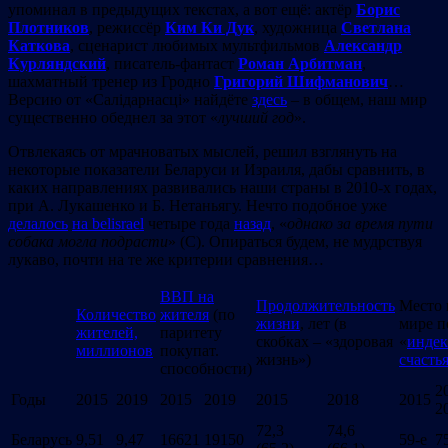
упоминал в предыдущих текстах, а вот ещё: актёр
Борис
Плотников
, режиссёр
Ким Ки Дук
, художница
Светлана
Каткова
, сценарист любимых мультфильмов
Александр
Курляндский
, писатель-фантаст
Роман Арбитман
,
шахматный тренер из Гродно
Григорий Шифманович
…
Версию от «Салідарнасці» найдёте
здесь
– в общем, наш мир
существенно обеднел за этот «
лучший год
».
Отвлекаясь от мрачноватых мыслей, решил взглянуть на
некоторые показатели Беларуси и Израиля, дабы сравнить, в
каких направлениях развивались наши страны в 2010-х годах,
при А. Лукашенко и Б. Нетаньягу. Нечто подобное уже
делалось
на belisrael
четыре года
назад
, «
однако за время пути
собака могла подрасти
» (С). Опираться будем, не мудрствуя
лукаво, почти на те же критерии сравнения…
ВВП на
Продолжительность
Место 
Количество
жителя
(по
жизни
, лет (в
мире п
жителей,
паритету
скобках – «здоровая
«
индек
миллионов
покупат.
жизнь»)
счасть
способности)
2
Годы
2015
2019
2015
2019
2015
2018
2015
2
72,3
74,6
Беларусь
9,51
9,47
16621
19150
59-е
7