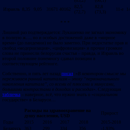
(65,2)
(66,1)
82,5
82,8
Израиль
8,35
9,05
31671
40162
11-е
1
(72,7)
(73,3)
* * *
Лишний раз подтверждается: Лукашенко не загнал экономику
в полную ж…, но и особых достижений даже в «мирное
время» (до пандемии) не было заметно. При недостатке прав и
свобод «модернизация», «цифровизация» и прочие громкие
слова не принесли белорусам счастья – правда, и Израиль во
второй половине понемногу сдавал позиции в
соответствующем рейтинге.
Cобственно, и пять лет назад
писал
: «
В некотором смысле мы
переживаем ранний капитализм – эпоху
“
первоначального
накопления капитала
”
, со всеми её плюсами и минусами,
большими контрастами в доходах и расходах
». Следующая
табличка
– наверное, всё, что нужно знать о «социальном
государстве» в Беларуси…
Расходы на здравоохранение на
Прирост
душу населения
,
USD
Годы
2015
2016
2017
2018
2015-2018
Беларусь
363
299
334
356
-1,93%