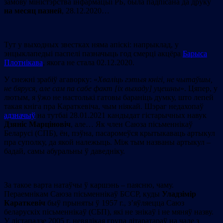
замову міністэрства інфармацыі РБ, была падпісана да друку
на месяц пазней
, 28.12.2020…
Тут у выходных звестках няма апіскі: напрыклад, у
энцыклапедыі паспелі пазначыць год смерці акцёра
Барыса
Плотнікава
, якога не стала 02.12.2020.
У снежні зрабіў агаворку: «
Хваліць гэтыя кнігі, не чытаўшы,
не бяруся, але сам па сабе факт [іх выхаду] уцешны
». Цяпер, у
лютым, я ўжо не настолькі гатовы бараніць думку, што лепей
такая кніга пра Караткевіча, чым ніякай. Шэраг недахопаў
адзначыў
на тутбаі 28.01.2021 кандыдат гістарычных навук
Дзяніс Марціновіч
, але… Як член Саюза пісьменнікаў
Беларусі (СПБ), ён, пэўна, пасаромеўся крытыкаваць артыкул
пра суполку, да якой належыць. Між тым названы артыкул –
бадай, самы абуральны ў даведніку.
За такое варта натаўчы ў каршэнь – паясню, чаму.
Пераемнікам Саюза пісьменнікаў БССР, куды
Уладзімір
Караткевіч
быў прыняты ў 1957 г., з’яўляецца Саюз
беларускіх пісьменнікаў (СБП), які не знікаў і не мяняў назву.
У лістападзе 2005 г. невялікая група літаратараў на чале з