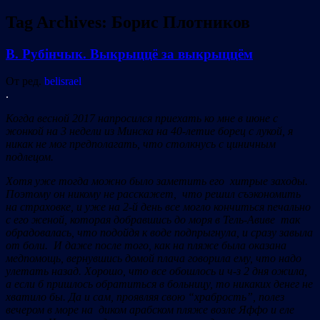
Tag Archives:
Борис Плотников
В. Рубінчык. Выкрыццё за выкрыццём
От ред.
belisrael
.
Когда весной 2017 напросился приехать ко мне в июне с
жонкой на 3 недели из Минска на 40-летие борец с лукой, я
никак не мог предполагать, что столкнусь с циничным
подлецом.
Хотя уже тогда можно было заметить его хитрые заходы.
Поэтому он никому не расскажет, что решил съэкономить
на страховке, и уже на 2-й день все могло кончиться печально
с его женой, которая добравшись до моря в Тель-Авиве так
обрадовалась, что подойдя к воде подпрыгнула, и сразу завыла
от боли. И даже после того, как на пляже была оказана
медпомощь, вернувшись домой плача говорила ему, что надо
улетать назад. Хорошо, что все обошлось и ч-з 2 дня ожила,
а если б пришлось обратиться в больницу, то никаких денег не
хватило бы. Да и сам, проявляя свою “храбрость”, полез
вечером в море на диком арабском пляже возле Яффо и еле