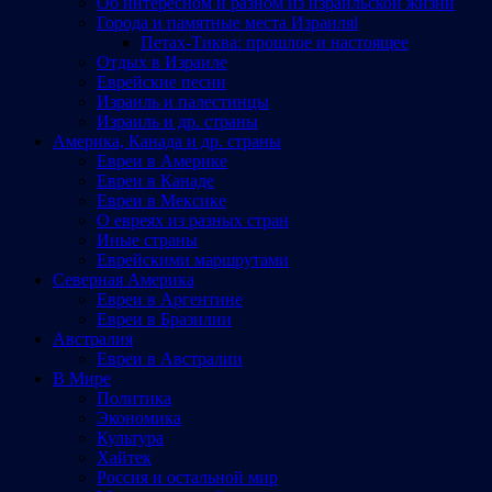
Об интересном и разном из израильской жизни
Города и памятные места Израиляl
Петах-Тиква: прошлое и настоящее
Отдых в Израиле
Еврейские песни
Израиль и палестинцы
Израиль и др. страны
Америка, Канада и др. страны
Евреи в Америке
Евреи в Канаде
Евреи в Мексике
О евреях из разных стран
Иные страны
Еврейскими маршрутами
Северная Америка
Евреи в Аргентине
Евреи в Бразилии
Австралия
Евреи в Австралии
В Мире
Политика
Экономика
Культура
Хайтек
Россия и остальной мир