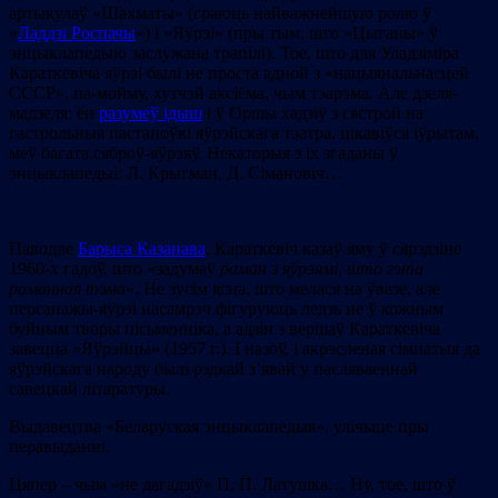
артыкулаў «Шахматы» (граюць найважнейшую ролю ў
«
Ладдзі Роспачы
») і «Яўрэі» (пры тым, што «Цыганы» ў
энцыклапедыю заслужана трапілі). Тое, што для Уладзіміра
Караткевіча яўрэі былі не проста адной з «нацыянальнасцей
CCCР», па-мойму, хутчэй аксіёма, чым тэарэма. Але дзеля-
мадзеля: ён
разумеў ідыш
і ў Оршы хадзіў з сястрой на
гастрольныя пастаноўкі яўрэйскага тэатра, цікавіўся іўрытам,
меў багата сяброў-яўрэяў. Некаторыя з іх згаданы ў
энцыклапедыі: Л. Крыгман, Д. Сімановіч…
Паводле
Барыса Казанава
, Караткевіч казаў яму ў сярэдзіне
1960-х гадоў, што «задумаў
раман з яўрэямі, што гэта
раманная тэма
». Не зусім ясна, што мелася на ўвазе, але
персанажы-яўрэі насамрэч фігуруюць ледзь не ў кожным
буйным творы пісьменніка, а адзін з вершаў Караткевіча
завецца «Яўрэйцы» (1957 г.). І назоў, і акрэсленая сімпатыя да
яўрэйскага народу былі рэдкай з’явай у пасляваеннай
савецкай літаратуры.
Выдавецтва «Беларуская энцыклапедыя», улічыце пры
перавыданні.
Цяпер – чым «не дагадзіў» П. П. Латушка… Ну, тое, што ў