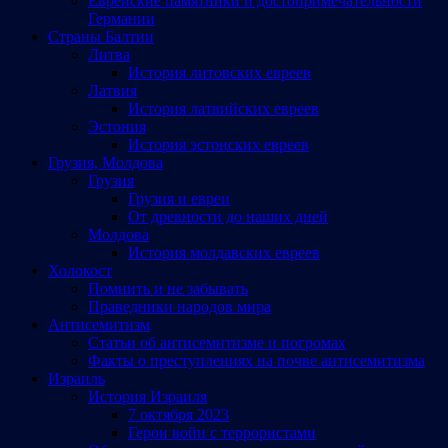
Еврейские памятники и достопримечательности
Германии
Страны Балтии
Литва
История литовских евреев
Латвия
История латвийских евреев
Эстония
История эстонских евреев
Грузия, Молдова
Грузия
Грузия и евреи
От древности до наших дней
Молдова
История молдавских евреев
Холокост
Помнить и не забывать
Праведники народов мира
Антисемитизм
Статьи об антисемитизме и погромах
Факты о преступлениях на почве антисемитизма
Израиль
История Израиля
7 октября 2023
Герои войн с террористами