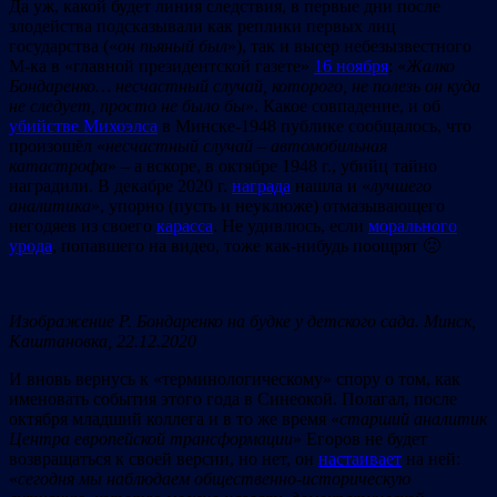
Да уж, какой будет линия следствия, в первые дни после
злодейства подсказывали как реплики первых лиц
государства («
он пьяный был
»), так и высер небезызвестного
М-ка в «главной президентской газете»
16 ноября
: «
Ж
алко
Бондаренко
… несчастный случай, которого, не полезь он куда
не следует, просто не было бы
». Какое совпадение, и об
убийстве Михоэлса
в Минске-1948 публике сообщалось, что
произошёл «
несчастный случай
–
автомобильная
катастрофа
» – а вскоре, в октябре 1948 г., убийц тайно
наградили. В декабре 2020 г.
награда
нашла и «
лучшего
аналитика
», упорно (пусть и неуклюже) отмазывающего
негодяев из своего
карасса
. Не удивлюсь, если
морального
урода
, попавшего на видео, тоже как-нибудь поощрят 🙁
Изображение Р. Бондаренко на будке у детского сада. Минск,
Каштановка, 22.12.2020
И вновь вернусь к «терминологическому» спору о том, как
именовать cобытия этого года в Синеокой. Полагал, после
октября младший коллега и в то же время «
старший аналитик
Центра европейской трансформации
» Егоров не будет
возвращаться к своей версии, но нет, он
настаивает
на ней:
«
сегодня мы наблюдаем общественно-историческую