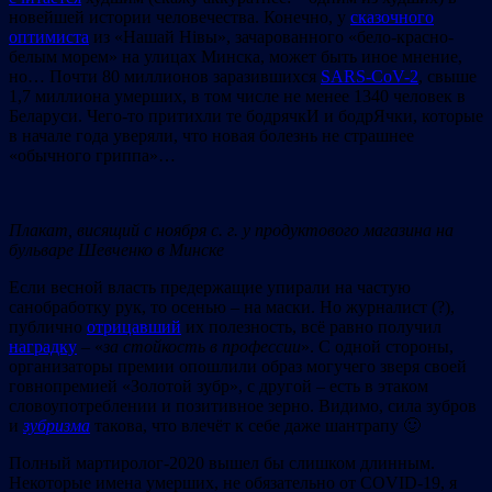
новейшей истории человечества. Конечно, у
сказочного
оптимиста
из «Нашай Нівы», зачарованного «бело-красно-
белым морем» на улицах Минска, может быть иное мнение,
но… Почти 80 миллионов заразившихся
SARS-CoV-2
, свыше
1,7 миллиона умерших, в том числе не менее 1340 человек в
Беларуси. Чего-то притихли те бодрячкИ и бодрЯчки, которые
в начале года уверяли, что новая болезнь не cтрашнее
«обычного гриппа»…
Плакат, висящий с ноября с. г. у продуктового магазина на
бульваре Шевченко в Минске
Если весной власть предержащие упирали на частую
санобработку рук, то осенью – на маски. Но журналист (?),
публично
отрицавший
их полезность, всё равно получил
наградку
– «
за стойкость в профессии
». С одной стороны,
организаторы премии опошлили образ могучего зверя своей
говнопремией «Золотой зубр», с другой – есть в этаком
словоупотреблении и позитивное зерно. Видимо, сила зубров
и
зубризма
такова, что влечёт к себе даже шантрапу 🙂
Полный мартиролог-2020 вышел бы слишком длинным.
Некоторые имена умерших, не обязательно от COVID-19, я