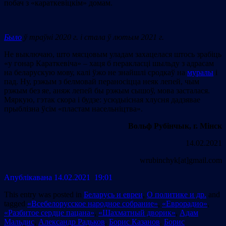
побач з «караткевіцкім» домам.
Было
ў траўні 2020 г. і стала ў лютым 2021 г.
Не выключаю, што мясцовым уладам захацелася штось зрабіць
«у гонар Караткевіча» – хаця б перакласці шыльду з адрасам
на беларускую мову, калі ўжо не знайшлі сродкаў на
муралы
і
пад. Ну, рэжым з белмовай пераносіцца неяк лепей, чым
рэжым без яе, аняж лепей бы рэжым сышоў, мова засталася.
Мяркую, гэтак скора і будзе: усюдыісная хлусня дадзявае
прыблізна ўсім «пластам насельніцтва».
Вольф Рубінчык, г. Мінск
14.02.2021
wrubinchyk[at]gmail.com
Апублiкавана 14.02.2021 19:01
This entry was posted in
Беларусь и евреи
,
О политике и др.
and
tagged
«Всебелорусское народное собрание»
,
«Еврорадио»
,
«Разбитое сердце пацана»
,
«Шахматный дворик»
,
Адам
Мальдис
,
Александр Радьков
,
Борис Казанов
,
Борис