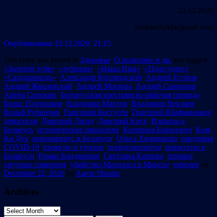
22.12.2020
wrubinchyk[at]gmail.com
Опубликовано 22.12.2020 21:15
This entry was posted in
Здоровье
,
О политике и др.
and tagged
«Золотой зубр»
,
«зубризм»
,
«Наша Ніва»
,
«Поле чудес»
,
«Салідарнасць»
,
Александр Курляндский
,
Андрей Егоров
,
Андрей Жвалевский
,
Андрей Мисюра
,
Андрей Санников
,
Артём Сорокин
,
Белорусская крестьянско-рабочая громада
,
Борис Плотников
,
Владимир Мартов
,
Владимир Некляев
,
Вольф Рубинчик
,
Григорий Костусёв
,
Григорий Шифманович
,
демагогия
,
Дмитрий Дрозд
,
Дмитрий Крук
,
Израиль и
Беларусь
,
исторические параллели
,
Катерина Борисевич
,
Ким
Ки Дук
,
коронавирус в Беларуси
,
Ольга Хижинкова
,
пандемия
COVID-19
,
проекты и утопии
,
псевдоэксперты
,
репрессии в
Беларуси
,
Роман Бондаренко
,
Светлана Каткова
,
терзают
смутные сомнения
,
убийство Михоэлса в Минске
,
юбилеи
on
December 22, 2020
by
Aaron Shustin
.
Archives
Archives