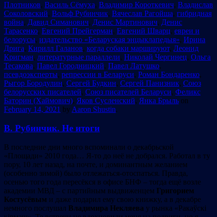
Плотников
,
Василь Сёмуха
,
Владимир Короткевич
,
Владислав
Соколовский
,
Вольф Рубинчик
,
Вячеслав Рагойша
,
гибридная
война
,
Давид Симанович
,
Денис Мартинович
,
Денис
Тарасенко
,
Евгений Прейгерман
,
Евгений Шварц
,
евреи и
белорусы
,
издательство «Беларуская энцыклапедыя»
,
Ирина
Дрига
,
Кирилл Галанов
,
когда собаки маршируют
,
Леонид
Кригман
,
литературные параллели
,
Николай Чергинец
,
Ольга
Тесакова
,
Павел Городницкий
,
Павел Латушко
,
псевдоэксперты
,
репрессии в Беларуси
,
Роман Бондаренко
,
Рыгор Бородулин
,
Сергей Будкин
,
Сергей Панизник
,
Союз
белорусских писателей
,
Союз писателей Беларуси
,
Феликс
Баторин (Хаймович)
,
Яков Сусленский
,
Янка Брыль
on
February 14, 2021
by
Aaron Shustin
.
В. Рубинчик. Не итоги
В последние дни много вспоминали о декабрьской
«Площади» 2010 года… Я-то до неё не добрался. Работал в ту
пору, 10 лет назад, на почте, и доминантным желанием
(особенно зимой) было отлежаться-отоспаться. Правда,
осенью того года пересёкся в офисе БНФ – тогда ещё возле
академии МВД – с партийным выдвиженцем
Григорием
Костусёвым
и даже подарил ему свою книжку, а в декабре
немного послушал
Владимира Некляева
у рынка «Ракаўскі
кірмаш». Те встречи не вдохновили меня на подвиги, но я