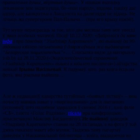
прапаленыя душы, мёртвыя душы
». У нашым выпадку
лекаванне мае зацягнуцца, бо «пан народ», вядома, паціху дае
адпор, але канкрэтнага Ланцэлота на даляглядзе не відаць. Не
лічыць жа супергероем Пал-Палыча… (пра яго крыху ніжэй).
Тут мушу перапрасіць за тое, што два месяцы таму мог увесці
ў зман асобных чытачоў. Пісаў 10.12.2020: «
Дабралася да мяне
інфа
і пра даведнік
“
Уладзімір Караткевіч
”
, які выйшаў да 90-
гадовага юбілею пісьменніка ў дзяржаўным жа выдавецтве
“
Беларуская энцыклапедыя
”
»… Cпасылка вядзе да матэрыялу
з sb.by ад 28.11.2020 («
Энциклопедический справочник
«Уладзімір Караткевіч» вышел к юбилею писателя
») аўтарства
нейкай
Ірыны Васільевай
. Я падумаў, што, раз кніга ёсць на
фота, яна рэальна выйшла…
Але ж недаацаніў каварства тутэйшых «баявых лісткоў» – яны
почасту маняць нават у «маргінальных» для іх пытаннях
(успомніў, што падобнае здаралася ў снежні 2016 г., калі філія
«СБ», газета «Голас Радзімы»,
пісала
пра канферэнцыю,
прысвечаную Максіму Багдановічу).
Не выйшаў
даведнік
«Уладзімір Караткевіч» станам на 28 лістапада, а на фота ў той
дзень паказалі макет або муляж. Тыдзень таму пагартаў
даведнік у Нацыянальнай бібліятэцы – кніга, выдадзеная на