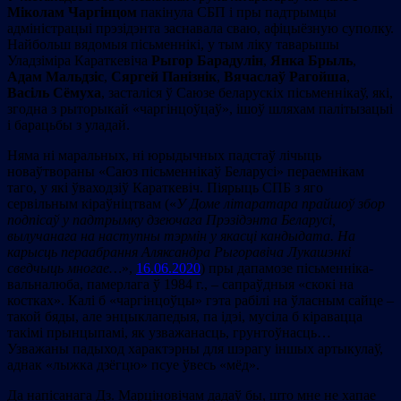
Міколам Чаргінцом
пакінула СБП і пры падтрымцы
адміністрацыі прэзідэнта заснавала сваю, афіцыёзную суполку.
Найбольш вядомыя пісьменнікі, у тым ліку таварышы
Уладзіміра Караткевіча
Рыгор Барадулін
,
Янка Брыль
,
Адам Мальдзіс
,
Сяргей Панізнік
,
Вячаслаў Рагойша
,
Васіль Сёмуха
, засталіся ў Саюзе беларускіх пісьменнікаў, які,
згодна з рыторыкай «чаргінцоўцаў», ішоў шляхам палітызацыі
і барацьбы з уладай.
Няма ні маральных, ні юрыдычных падстаў лічыць
новаўтвораны «Саюз пісьменнікаў Беларусі» пераемнікам
таго, у які ўваходзіў Караткевіч. Піярыць СПБ з яго
сервільным кіраўніцтвам («
У Доме літаратара прайшоў збор
подпісаў у падтрымку дзеючага Прэзідэнта Беларусі,
вылучанага на наступны тэрмін у якасці кандыдата. На
карысць пераабрання Аляксандра Рыгоравіча Лукашэнкі
сведчыць многае…
»,
16.06.2020
) пры дапамозе пісьменніка-
вальналюба, памерлага ў 1984 г., – сапраўдныя «скокі на
костках». Калі б «чаргінцоўцы» гэта рабілі на ўласным сайце –
такой бяды, але энцыклапедыя, па ідэі, мусіла б кіравацца
такімі прынцыпамі, як узважанасць, грунтоўнасць…
Узважаны падыход характэрны для шэрагу іншых артыкулаў,
аднак «лыжка дзёгцю» псуе ўвесь «мёд».
Да напісанага Дз. Марціновічам дадаў бы, што мне не хапае