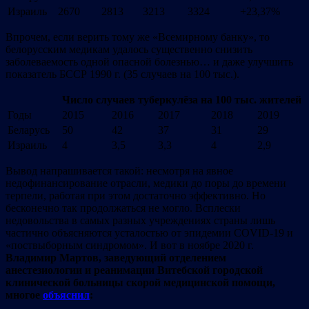
Израиль
2670
2813
3213
3324
+23,37%
Впрочем, если верить тому же «Всемирному банку», то
белорусским медикам удалось существенно снизить
заболеваемость одной опасной болезнью… и даже улучшить
показатель БССР 1990 г. (35 случаев на 100 тыс.).
Число случаев туберкулёза на 100 тыс. жителей
Годы
2015
2016
2017
2018
2019
Беларусь
50
42
37
31
29
Израиль
4
3,5
3,3
4
2,9
Вывод напрашивается такой: несмотря на явное
недофинансирование отрасли, медики до поры до времени
терпели, работая при этом достаточно эффективно. Но
бесконечно так продолжаться не могло. Всплески
недовольства в самых разных учреждениях страны лишь
частично объясняются усталостью от эпидемии COVID-19 и
«поствыборным синдромом». И вот в ноябре 2020 г.
Владимир Мартов
,
заведующий отделением
анестезиологии и реанимации Витебской городской
клинической больницы скорой медицинской помощи
,
многое
объяснил
: