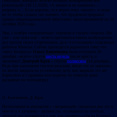
ситуацию, которую можно назвать демократической
революцией
» (18.12.2020). «А можно и не называть», –
возражу я… Если коротко, то и верхи пока «
могут
», и низы
не то чтобы сильно «
не хотят
», что продемонстрировал
провал общенациональной забастовки, анонсированной на 26
октября 2020 года…
Увы, с ноября «невероятные» перешли в глухую оборону. Им
уже – или пока ещё – нечего противопоставить возбуждению
дел против своих сторонников, да и «геттоизации» отдельных
районов Минска. Сейчас приходится радоваться тому, что
«мисс Беларусь»
Ольга Хижинкова
была отпущена 20
декабря, «всего» спустя
шесть недель
после ареста, а
экономист
Дмитрий Крук
– спустя
полмесяца
(14 декабря)…
Ведь при нынешнем гнилом раскладе, когда «не до законов»,
их могли закрыть по уголовному делу, как закрыли тех же
Борисевич и Сорокина (последнему не помогло даже
раскаяние на телекамеру).
О. Хижинкова, Д. Крук
Интенсивность контактов с «заграницей» снизилась (но это в
чём-то и к лучшему – активисты, оставшиеся на свободе,
лишний раз задумаются о том, как проявить себя на Родине),