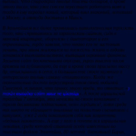
выплыл. Что смародерил многие тысячи долларов, а кроме
этого писал, что уже совсем перестает работать комп и
тогда я ему передал новый, который взял знакомый, летевший
в Москву, а оттуда доставил в Минск.
В дальнейшем все более проявлялась патологическая трусость
того, кто спрятавшись за израильским сайтом, сидя в
минской квартирке, «боролся» с диктатором и его
опричниками, гордо заявляя, что никто его не заставит
уехать, при этом жаловался на тяжесть жизни и годами
занимался вымогательством, вытащив огромные финансы.
Засыпав сайт бесконечными опусами, украл тысячи часов
времени на публикацию, да еще и кроме своих присылал массу
др, отысканного в сети, в большинстве своем заумного и
интересного только самому «политологу». Когда же
окончательно достал переустройством своей любимой
Синеокой, услышав, что принес много вреда, то ответил: «
у
такім выпадку сайт мяне не цікавіць
». А после израильской
трагедии 7 октября, эта нечисть на своем канальчике с
тремя десятками подписчиков, чем« гордится!, хотя среди
них никто не обращает внимание на полнстью съехавшего с
катушек, уже 2 года показывает себя как защитника
«бедных газоватов». А еще у него в почете вся израильская
левотня, среди которой ставший особо известным по
тысячам файлов Эпштейна, 80-летний блевотный Барак,