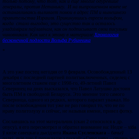
только потому, что тот, как и еще многие одуревшие
генералы, против Нетаньягу. И на выпрошенном компе не
останавливаясь выливает помои в адрес ПМ и нынешнего
правительства Израиля. Прикинувшись евреем вольфом,
когда стало выгодно, это существо так и осталось
уладзімірам паўлавічам, как он подписывает свои писульки
чиновникам. Как шел к этому в материале
Хронология
бесконечной подлости Вольфа Рубинчика
*
А это уже постец негодяя от 9 февраля. Осовобожденный 13
декабря с последней партией политзаключенных, сиделец с
многолетним стажем еще с 1998-го, 49-летний Павел
Северинец на днях высказался, что Павел Латушко достоин
быть ПМ в свободной Беларуси. Это мнение того самого
Северинца, одного из редких, которого паразит уважал. Но
после освобождения тот уже не раз говорил то, что не по
нраву политолуху и сейчас, не называя имени, привел фотку.
Сославшись на этот матеральчик (скан 2 относился к др.
опусу), я его пересмотрел и обратил внимание на: Недзе – хіба
ў кнізе савецкага дысідэнта
Якава Сусленскага
– бачыў
радкі, якія даю ў перакладзе з рускай: «
Гэта што – стаяць за