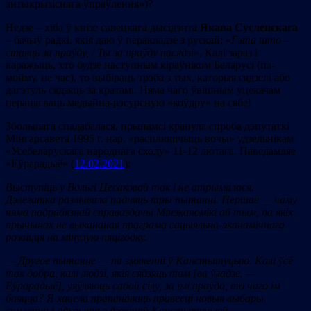
антыкрызіснага ўпраўлення»)?
Недзе – хіба ў кнізе савецкага дысідэнта
Якава Сусленскага
– бачыў радкі, якія даю ў перакладзе з рускай: «
Гэта што –
стаяць за праўду, /
Ты за праўду пасядзі
». Калі зараз і
варажыць, хто будзе наступным кіраўніком Беларусі (па-
мойму, не час), то выбіраць трэба з тых, каторыя сядзелі або
дагэтуль сядзяць за кратамі. Няма чаго ўвішным уцекачам
перацягваць медыйна-рэсурсную «коўдру» на сябе!
Збольшага спадабалася, прынамсі кранула спроба дэпутаткі
Мінгарсавета 1995 г. нар. «расплюшчыць вочы» удзельнікам
«Усебеларускага народнага сходу» 11-12 лютага. Паведамляе
«Еўрарадыё» (
12.02.2021
):
Выступіць у Вольгі Цесаковай так і не атрымалася.
Дэлегатка разлічвала падняць тры пытанні. Першае — чаму
няма падрабязнай справаздачы Мінэканомікі аб тым, па якіх
прычынах не выкананая праграма сацыяльна-эканамічнага
развіцця на мінулую пяцігодку.
— Другое пытанне — па змяненні ў Канстытуцыю. Калі ўсё
так добра, калі людзі, якія сядзяць там
[ва ўладзе. —
Еўрарадыё],
уяўляюць сабой сілу, за імі праўда, то чаго ім
баяцца? Я хацела прапанаваць правесці новыя выбары
сумленна і адкрыта з дзеючай Канстытуцыяй.