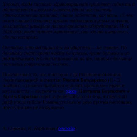
Хорошо, когда система здравоохранения проявляет гибкость и
адаптируется к
новым вызовам. Наша
же система
здравоохранения архаична, она не
работает, как часы. 15 лет
назад в
нашей больнице прошла выдающаяся реконструкция,
мы
получили шикарное по
тем временам оборудование. Но
к
2020 году, когда пришел коронавирус, оно где-то износилось,
где-то устарело.
Очевидно, что медицина для государства
— не
главное. По
большому счету врачи никому не
нужны, кроме больных и
их
родственников. Н
о
они не
повлияют на
то, чтобы в
больнице
появилась современная техника.
Показательно то, что в истории с фатальным избиением,
госпитализацией и смертью
Романа Бондаренко
(11-12
ноября с. г.) власти пытаются «сделать крайними» врача и
журналистку – подробнее см.
здесь
.
Катерина Борисевич
и
Артём Сорокин
сидят за решёткой до сих пор, и спустя 40
дней после гибели Романа уголовное дело против настоящих
преступников не возбуждено.
А. Сорокин
,
К. Борисевич
(
отсюда
)