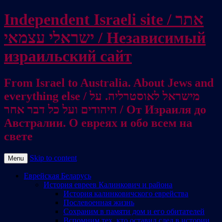
Independent Israeli site / אתר
ישראלי עצמאי / Независимый
израильский сайт
From Israel to Australia. About Jews and
everything else / מישראל לאוסטרליה. על
היהודים ועל כל דבר אחר / От Израиля до
Австралии. О евреях и обо всем на
свете
Skip to content
Menu
Еврейская Беларусь
История евреев Калинкович и района
История калинковичского еврейства
Послевоенная жизнь
Сохраним в памяти дом и его обитателей
Вспомним тех, кто оставил след в истории