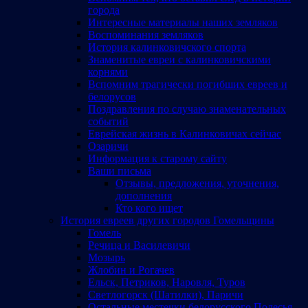
города
Интересные материалы наших земляков
Воспоминания земляков
История калинковичского спорта
Знаменитые евреи с калинковичскими
корнями
Вспомним трагически погибших евреев и
белорусов
Поздравления по случаю знаменательных
событий
Еврейская жизнь в Калинковичах сейчас
Озаричи
Информация к старому сайту
Ваши письма
Отзывы, предложения, уточнения,
дополнения
Кто кого ищет
История евреев других городов Гомельщины
Гомель
Речица и Василевичи
Мозырь
Жлобин и Рогачев
Ельск, Петриков, Наровля, Туров
Светлогорск (Шатилки), Паричи
Остальные местечки белорусского Полесья