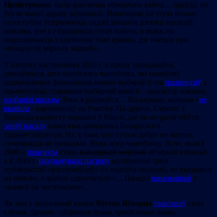
Прэйгермана
, была фактычна абвешчана вайна… праўда, не
ўсе яе нават адразу заўважылі. Некаторыя дагэтуль вельмі
селектыўна ўспрымаюць падзеі апошніх дзевяці месяцаў;
мажліва, рэч у гібрыднасці гэтай вайны, а можа, на
падсвядомасць уздзейнічае гімн краіны, дзе пяецца пра
«беларусаў, мірных людзей».
У пачатку кастрычніка 2020 г. я крыху парадаваўся,
дазнаўшыся, што віцебскага чыноўніка, які намаўляў
падначаленых фальшаваць вынікі выбараў (гэта
пацвердзіў
, у
прыватнасці, старшыня выбарчай камісіі – дырэктар школы),
пазбавілі пасады
. Рана я радаваўся… Па-першае, міліцыя «
не
выявіла
» парушэнняў на ўчастку. Па-другое, Сярожу з
Віцебска папросту перавялі ў Мінск, дзе ён не (ра)згубіўся:
заняў пасаду
намесніка начальніка Беларускага
гідраметэацэнтра. Ну, у тым, што гэткае дабро не патоне,
сумнявацца не выпадала. Вунь обер-чыноўніцу Лілю, якая ў
2000-х
прагнула
стаць
валадаркай морскай
аўтаркай кніжнай,
а ў 2016 г.
раздзьмувала пагрозу
ад пісаніны траіх
публіцыстаў-«рэгнумаўцаў» (іх надоўга закрылі), не выправілі
на пенсію, а зрабілі «дэпутаткай»… Цяпер і
начальніцай
у
«камісіі па экстрэмізму».
Як там у актуальнай казцы
Яўгена Шварца
трактаваў
сваіх
служак Дракон: «
Дзіравыя душы, прадажныя душы,