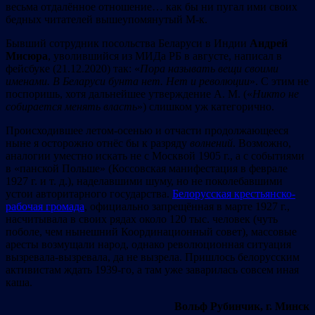
весьма отдалённое отношение… как бы ни пугал ими своих
бедных читателей вышеупомянутый М-к.
Бывший сотрудник посольства Беларуси в Индии
Андрей
Мисюра
, уволившийся из МИДа РБ в августе, написал в
фейсбуке (21.12.2020) так: «
П
ора называть вещи своими
именами.
В Беларуси бунта нет. Нет и революции
». С этим не
поспоришь, хотя дальнейшее утверждение А. М. («
Никто не
собирается менять власть
») слишком уж категорично.
Происходившее летом-осенью и отчасти продолжающееся
ныне я осторожно отнёс бы к разряду
волнений
. Возможно,
аналогии уместно искать не с Москвой 1905 г., а с событиями
в «панской Польше» (Коссовская манифестация в феврале
1927 г. и т. д.), наделавшими шуму, но не поколебавшими
устои авторитарного государства.
Белорусская крестьянско-
рабочая громада
, официально запрещённая в марте 1927 г.,
насчитывала в своих рядах около 120 тыс. человек (чуть
поболе, чем нынешний Координационный совет), массовые
аресты возмущали народ, однако революционная ситуация
вызревала-вызревала, да не вызрела. Пришлось белорусским
активистам ждать 1939-го, а там уже заварилась совсем иная
каша.
Вольф Рубинчик, г. Минск