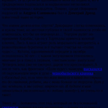
традиционно подписался за выдвижение нескольких
«альтернативных» кандидатов. Помню, среди сборщиков
подписей за
Андрея Санникова
был и
Дмитрий Дрозд
,
известный ныне историк.
Что имеем десятилетие спустя? Декорации слегка поменялись,
и куклы тоже, но местная публика в своей наивности особо не
изменилась, кто бы ни опровергал… Театром рулит по-
прежнему Карабас, где-то у Тортиллы прячется золотой
ключик, Лиса Алиса играет роль морального авторитета, а
разнообразные буратины всё пытают счастья на «полях
чудес»… Кстати, одноименной передаче в октябре
исполнилось 30 лет – с каким энтузиазмом относились
минчане (и я тоже) к первым, «листьевским» выпускам!
Четверть века уже не смотрел, даром что кроссвордист. А
после того, как фронтмен «Поля чудес» намедни
высказался
об окружающем мире в духе «
чернобыльского краника
»
(«
Каждый раз, если что-то там вякнули в какой-то стране,
то до свидания, ребята, мы с вами больше не торгуем. Вот у
нас вентиль, и мы сейчас закроем газ. И будете к нам
относиться уважительно по любому поводу
»), не очень-то и
тянет.
Тянет же –
дотянуть
этот год, который не без оснований
считается
худшим (скажу аккуратнее: – одним из худших) в