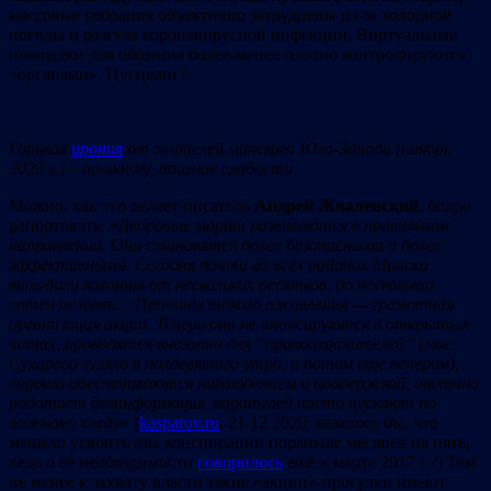
массовые собрания объективно затруднены из-за холодной
погоды и разгула коронавирусной инфекции. Виртуальные
площадки для общения более-менее плотно контролируются
«органами». Цугцванг?
Горькая
ирония
от жителей минского Юго-Запада (ноябрь
2020 г.) – по-моему, признак слабости
Можно, как это делает писатель
Андрей Жвалевский
, бодро
рапортовать: «
Д
воровые марши развиваются в правильном
направлении. Они становятся более безопасными и более
эффективными. Сегодня почти во всех районах Минска
выходили колонны от нескольких десятков, до нескольких
сотен человек…
Причины такого оживления — грамотная
организация акций. Теперь они не анонсируются в открытых
чатах, проводятся внезапно для “правоохранителей” (мое
Сухарево гуляло в полдевятого утра, а потом еще вечером),
хорошо обеспечиваются наблюдением и поддержкой, отлично
работает дезинформация, карателей часто пускают по
ложному следу
» (
kasparov.ru
, 21.12.2020; казалось бы, что
мешало усвоить азы конспирации пораньше месяцев на пять,
ведь о её необходимости
говорилось
ещё в марте 2017 г.?) Тем
не менее к захвату власти такие «акции»-прогулки имеют