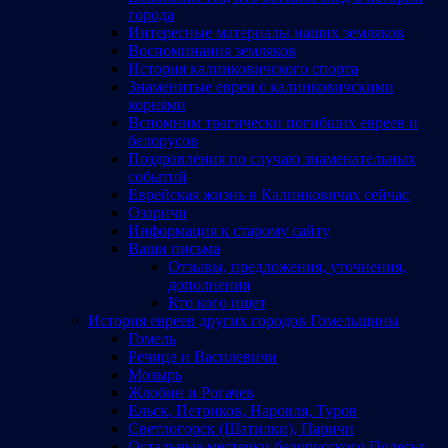
города
Интересные материалы наших земляков
Воспоминания земляков
История калинковичского спорта
Знаменитые евреи с калинковичскими
корнями
Вспомним трагически погибших евреев и
белорусов
Поздравления по случаю знаменательных
событий
Еврейская жизнь в Калинковичах сейчас
Озаричи
Информация к старому сайту
Ваши письма
Отзывы, предложения, уточнения,
дополнения
Кто кого ищет
История евреев других городов Гомельщины
Гомель
Речица и Василевичи
Мозырь
Жлобин и Рогачев
Ельск, Петриков, Наровля, Туров
Светлогорск (Шатилки), Паричи
Остальные местечки белорусского Полесья