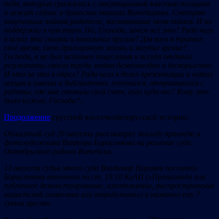
деда, которые сражались с оккупационной властью полицаев
и лежат сейчас в братских могилах Витебщины. Смотрят
измученные войной родители, воспитавшие меня таким. И их
поддержку я чувствую. Но, Господи, зачем всё это? Ради чего
я искал эти снимки и показывал другим? Для кого я тратил
своё время, свою драгоценную жизнь и загубил зрение?
Господи, я не был исполнен тщеславия и всегда отдавал
результаты своего труда людям безвозмездно и бескорыстно.
И что за это я обрел? Ради чего я делал презентации и читал
лекции в школах и библиотеках, готовился, отпрашивался с
работы, где мне ставили свой счет, ехал куда-то? Кому это
было нужно, Господи?
..
Продолжение
грустной восточнобелорусской истории:
Областной суд 20 августа рассмотрел жалобу краеведа и
фотохудожника Виктора Борисенкова на решение суда
Октябрьского района
Витебска.
13 августа судья этого суда Владимир Цариков посчитал
Борисенкова виновным по ст. 19.10 КоАП («Пропаганда или
публичное демонстрирование, изготовление, распространение
нацистской символики или атрибутики») и назначил ему 7
суток ареста.