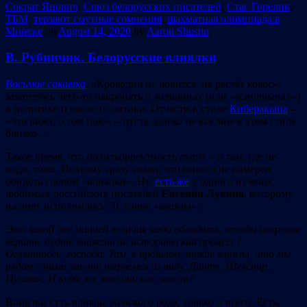
Сократ Янович
,
Союз белорусских писателей
,
Стас Горелик
,
ТБМ
,
терзают смутные сомнения
,
шахматная олимпиада в
Минске
on
August 14, 2020
by
Aaron Shustin
.
В. Рубинчик. Белорусские влиялки
Восьмае сакавіка
. «Крокодил не ловится, не растёт кокос»;
захотелось чего-то накропать о женщинах (или «жэншчынах»)
в политике и около политики. Отчасти в стиле
Киберакына
–
«что вижу, о том пою» – пусть далеко не всё мне в этом стиле
близко…
Такое время, что политкорректность рулит – и там, где не
надо, тоже. Поэтому сразу скажу, что никого не намерен
обидеть словом «влиялки». Ну,
есть же
у одного из моих
любимых российских писателей
Евгения Лукина
, которому
на днях исполнилось 70, слово «
влиялы
»:
Это какой же манией величия надо обладать, чтобы искренне
верить, будто влияешь на исторический процесс?
Оглянитесь, господа. Там, в прошлом, такие влиялы, что мы
рядом с ними как-то теряемся из виду. Данте, Шекспир,
Пушкин. И куда же это они нас завели?
Влиялки суть влиялы женского рода, только и всего. Есть,