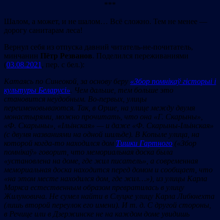
***
Шалом, а может, и не шалом… Всё сложно. Тем не менее —
дорогу санитарам леса!
Вернул себя из отпуска давний читатель-не-почитатель,
минчанин
Пётр Резванов
. Поделился переживаниями
(
03.08.2021
, пер. с бел.):
Ката
яс
ь п
о С
ин
еок
ой, за
основу б
еру
«Збор помнікаў гісторыі і
культуры Беларусі»
. Ч
ем дал
ьше, т
ем больш
е
это
становится н
еудобным.
Во-пер
вых, ул
ицы
пер
еим
ено
вываю
тся. Так
,
в
Орш
е, на ул
иц
е
между двумя
м
онастыр
ями, можн
о прочита
ть,
что
она
«Г. Скарыны
»,
«Ф. Скарыны
»,
«Ільінская
» —
и
даже
«Ф. Скарыны
-Ільінская
»
(
с дв
умя назва
ниями на
одной ш
ильде).
В Копыл
е ул
ица,
на
которой к
огда-то наход
ился дом
Тишки Гартного
(
«Збор
помнікаў
»
говорит,
что мем
ор
иальная до
ска была
«устано
влена на доме,
где ж
ил п
исатель», а с
овременная
мем
ориальная до
ска наход
ится пер
ед дом
ом
и
сообщает,
что
«на эт
ом мес
те наход
ился дом,
где ж
ил…
»),
из ул
ицы Карла
Маркса
естественным
образом пр
евр
атилась
в ул
ицу
Ж
илунов
ича. Не
сумел най
ти
в Слуцк
е ул
ицу Карла Л
ибкнехта
(л
ишь
второй
переулок
его
имени).
И
т. д.
С друго
й
стороны,
в Р
еч
ице
или
в Дз
ерж
инск
е не на к
аж
дом доме
увидиш
ь