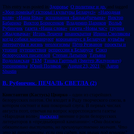
This entry was posted in
Здоровье
,
О политике и др.
and tagged
«Збор помнікаў гісторыі і культуры Беларусі»
,
«Народная
воля»
,
«Наша Ніва»
,
ассоциация «Бацькаўшчына»
,
Виктор
Бабарико
,
Виктор Борисенков
,
Владимир Цариков
,
Вольф
Рубинчик
,
газета «Наша слова»
,
газета «Новы час»
,
группа
«Жыдовачка»
,
Игорь Лещеня
,
инанекратия
,
Ирина Смолякова
,
когда собаки маршируют
,
коронавирус в Беларуси
,
курьёзы
,
литература и жизнь
,
неологизмы
,
Пётр Резванов
,
проекты и
утопии
,
путешествия
,
репрессии в Беларуси
,
Союз
белорусских писателей
,
Степан Латыпов
,
Татьяна
Водолажская
,
ТБМ
,
Тишка Гартный (Змитер Жилунович)
,
топонимика
,
Юрий Поляков
on
August 23, 2021
by
Aaron
Shustin
.
В. Рубинчик. ПЕЧАЛЬ СВЕТЛА (2)
Константин (Кастусь) Цвирко
– один из старейших
белорусских поэтов. Он входит в Раду творческого союза, в
котором состоит и ваш покорный слуга. В первых числах
августа поэт, отвечая на вопрос корреспондента газеты
«Народная воля»,
высказал
мнение о роли белорусских
литераторов в «предвыборной кампании»: «
Они должны
обязательно выступать, но преимущественно молчат. Что
это за литераторы, если они сидят, как мыши под веником?