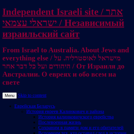
Independent Israeli site / אתר
ישראלי עצמאי / Независимый
израильский сайт
From Israel to Australia. About Jews and
everything else / מישראל לאוסטרליה. על
היהודים ועל כל דבר אחר / От Израиля до
Австралии. О евреях и обо всем на
свете
Skip to content
Menu
Еврейская Беларусь
История евреев Калинкович и района
История калинковичского еврейства
Послевоенная жизнь
Сохраним в памяти дом и его обитателей
Вспомним тех, кто оставил след в истории