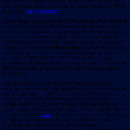
волками», начальник Синеокой вполне может вспомнить о
совете от украинского товарища, на победу которого в 2019 г.
Лукашенко
так рассчитывал
…
Предполагаю, администрации РБ, наделавшей кучу ошибок и
получившей массу чувствительных оплеух, вскоре удастся
кое-как стабилизировать ситуацию, даром что со скрипом и не
без уступок в «неглавных» сферах. В том, что «
в
идимо, на
этот раз Лукашенке удастся успокоить страну
», пожалуй,
соглашусь с отвратным
Изей Шамиром
, который написал и о
проплаченности «
беларусского кипежа
» (большой знаток
«заказухи»; ещё в декабре 2010 г. транслировал на мир
макеевскую пропагандистскую хрень). А протесты? Они, как
водится, перейдут в «партизанскую фазу»: нашим людям не
привыкать.
Буду ли хвалиться, вслед за редактором одного милого
портала, что я «
вместе с народом
»? Нет, пусть лучше милиция
будет с народом, а я – сам по себе. Другое дело, что мои
личные и семейные проблемы вряд ли можно решить в
рамках существующего (бес)порядка. Пытаюсь делать так,
чтобы «народ» был на моей стороне… Кстати, хорошо было
сказано 12.08.2020
здесь
: «
Выборы в Беларуси – как квантовая
физика: на результат влияет уже сам факт наблюдения
».
Стас Горелик
, докторант университета Джорджа