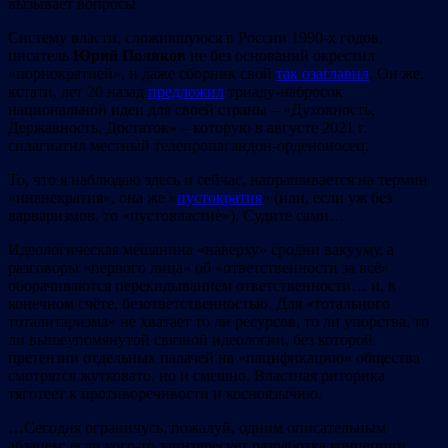
вызывает вопросы.
Систему власти, сложившуюся в России 1990-х годов,
писатель
Юрий
Поляков
не без оснований окрестил
«порнократией», и даже сборник свой
так озаглавил
. Он же,
кстати, лет 20 назад
предложил
триаду-набросок
национальной идеи для своей страны – «Духовность,
Державность, Достаток» – которую в августе 2021 г.
сплагиатил местный телепропагандон-орденоносец.
То, что я наблюдаю здесь и сейчас, напрашивается на термин
«инанекратия», она же «
пустократия
» (или, если уж без
варваризмов, то «пустовластие»). Судите сами…
Идеологическая мешанина «наверху» сродни вакууму, а
разговоры «первого лица» об «ответственности за всё»
оборачиваются перекидыванием ответственности… и, в
конечном счёте, безответственностью. Для «тотального
тоталитаризма» не хватает то ли ресурсов, то ли упорства, то
ли вышеупомянутой связной идеологии, без которой
претензии отдельных палачей на «пацификацию» общества
смотрятся жутковато, но и смешно. Властная риторика
тяготеет к противоречивости и косноязычию.
…Сегодня ограничусь, пожалуй, одним описательным
абзацем; если кого-то заинтересует разработка концепции