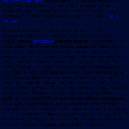
Вольфом Рубинчиком
и Комаровкой
». БТ-шному начальству
следовало бы задуматься о том, чтобы пригласить г-на
Резванова для ведения развлекательных передачек вместо
Евгения Перлина
, только что хлопнувшего дверью «
ради
близких
».
Курьёзна позиция
начальника транспортного цеха
Белорусской федерации шахмат. Неделю назад президент
ФИДЕ сказал в
интервью
Даниилу Дубову
: «
У нас есть
официальное письмо от Белорусской шахматной федерации,
подтверждённое коллегами из Правительства Республики
Беларусь, что они не готовы в данный момент подтвердить
проведение Кубка мира и Олимпиады в Минске в 2021-2022
годах
.
Поэтому мы, скорей всего, в сентябре объявим новую
процедуру выбора организаторов этих соревнований.
Думаю,
на Олимпиаду мы всё-таки найдём организатора. У нас есть
потенциальный интерес со стороны тех, кто не получил её в
Батуми, когда
[
осенью 2018 г.
]
выбрали Минск: Тунис, Южная
Корея, Китай задумывался, есть интерес в Латинской
Америке…
» Покамест БФШ не сочла нужным ни подтвердить,
ни опровергнуть информацию об отмене шахолимпиады в
Синеокой. Да и в самом деле, какая разница, приедут в Минск
с его «жесточайшей инфраструктурой» представители двухсот
стран или не приедут: «не жили хорошо, нечего и начинать»
(ツ) «
Человечество, смеясь, расстаётся со своими