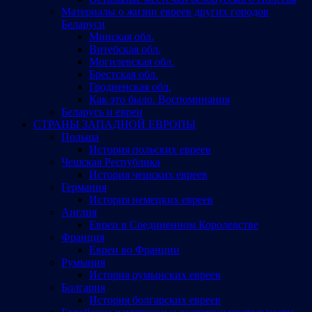
Материалы о жизни евреев других городов
Беларуси
Минская обл.
Витебская обл.
Могилевская обл.
Брестская обл.
Гродненская обл.
Как это было. Воспоминания
Беларусь и евреи
СТРАНЫ ЗАПАДНОЙ ЕВРОПЫ
Польша
История польских евреев
Чешская Республика
История чешских евреев
Германия
История немецких евреев
Англия
Евреи в Соединенном Королевстве
Франция
Евреи во Франции
Румыния
История румынских евреев
Болгария
История болгарских евреев