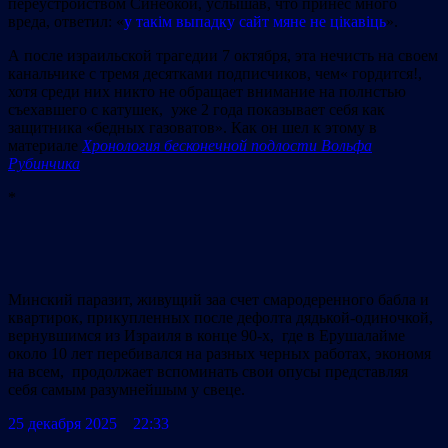
переустройством Синеокой, услышав, что принес много
вреда, ответил: «
у такім выпадку сайт мяне не цікавіць
».
А после израильской трагедии 7 октября, эта нечисть на своем
канальчике с тремя десятками подписчиков, чем« гордится!,
хотя среди них никто не обращает внимание на полнстью
съехавшего с катушек, уже 2 года показывает себя как
защитника «бедных газоватов». Как он шел к этому в
материале
Хронология бесконечной подлости Вольфа
Рубинчика
*
Минский паразит, живущий заа счет смародеренного бабла и
квартирок, прикупленных после дефолта дядькой-одиночкой,
вернувшимся из Израиля в конце 90-х, где в Ерушалайме
около 10 лет перебивался на разных черных работах, экономя
на всем, продолжает вспоминать свои опусы представляя
себя самым разумнейшым у
свеце.
25 декабря 2025 22:33