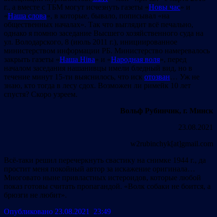
г., а вместе с ТБМ могут исчезнуть газеты «
Новы час
» и
«
Наша слова
», в которые, бывало, пописывал «на
общественных началах». Так что выглядит всё печально,
однако я помню заседание Высшего хозяйственного суда на
ул. Володарского, 8 (июль 2011 г.), инициированное
министерством информации РБ. Министерство намеревалось
закрыть газеты «
Наша Ніва
» и «
Народная воля
», перед
началом заседания нашанивцы имели бледный вид, но в
течение минут 15-ти выяснилось, что иск
отозван
… Уж не
знаю, кто тогда в лесу сдох. Возможен ли римейк 10 лет
спустя? Скоро узреем.
Вольф Рубинчик, г. Минск
23.08.2021
w2rubinchyk[at]gmail.com
Всё-таки решил перечеркнуть свастику на снимке 1944 г., да
простит меня покойный автор за искажение оригинала…
Многовато ныне привластных истероидов, которые любой
показ готовы считать пропагандой. «Волк собаки не боится, а
брюзги не любит».
Опубликовано 23.08.2021 23:49