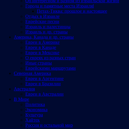
Об интересном и разном из израильской жизни
Города и памятные места Израиляl
Петах-Тиква: прошлое и настоящее
Отдых в Израиле
Еврейские песни
Израиль и палестинцы
Израиль и др. страны
Америка, Канада и др. страны
Евреи в Америке
Евреи в Канаде
Евреи в Мексике
О евреях из разных стран
Иные страны
Еврейскими маршрутами
Северная Америка
Евреи в Аргентине
Евреи в Бразилии
Австралия
Евреи в Австралии
В Мире
Политика
Экономика
Культура
Хайтек
Россия и остальной мир