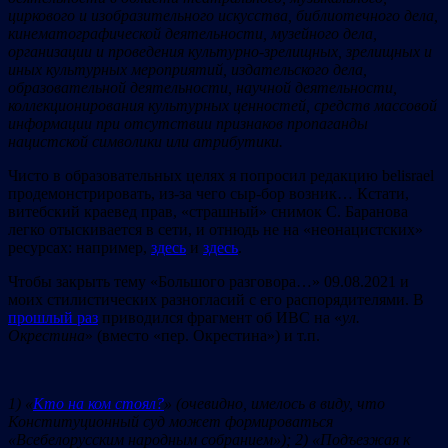
циркового и изобразительного искусства, библиотечного дела,
кинематографической деятельности, музейного дела,
организации и проведения культурно-зрелищных, зрелищных и
иных культурных мероприятий, издательского дела,
образовательной деятельности, научной деятельности,
коллекционирования культурных ценностей, средств массовой
информации при отсутствии признаков пропаганды
нацистской символики или атрибутики.
Чисто в образовательных целях я попросил редакцию belisrael
продемонстрировать, из-за чего сыр-бор возник… Кстати,
витебский краевед прав, «страшный» снимок С. Баранова
легко отыскивается в сети, и отнюдь не на «неонацистских»
ресурсах: например,
здесь
и
здесь
.
Чтобы закрыть тему «Большого разговора…» 09.08.2021 и
моих стилистических разногласий с его распорядителями. В
прошлый раз
приводился фрагмент об ИВС на «
ул.
Окрестина
» (вместо «пер. Окрестина») и т.п.
1)
«
Кто на ком стоял?
»
(очевидно,
имелось
в
виду,
что
Конституционный
суд
может
формироваться
«Всебелорусским
народным
собранием»);
2)
«Подъезжая
к