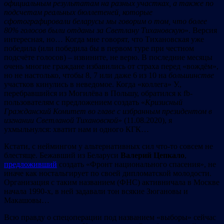
официальным результатам на разных участках, а также по
подсчетам реальных бюллетеней, которые
сфотографировали беларусы мы говорим о том, что более
80% голосов были отданы за Светлану Тихановскую
». Версия
интересная, но… Когда мне говорят, что Тихановская уже
победила (или победила бы в первом туре при честном
подсчёте голосов) – извините, не верю. В последние месяцы
очень многие граждане избавились от страха перед «вождём»,
но не настолько, чтобы 8, 7 или даже 6 из 10 на
большинстве
участков кинулись в неведомое. Когда «коллега» У.,
перебравшийся из Могилёва в Польшу, обратился к fb-
пользователям с предложением создать «
Кризисный
Гражданский Комитет во главе с избранным президентом в
изгнании Светланой Тихановской
» (11.08.2020), я
ухмыльнулся: хватит нам и одного КГК…
Кстати, с неймингом у альтернативных сил что-то совсем не
блестяще. Бежавший из Беларуси
Валерий Цепкало
,
предложивший
создать «Фронт национального спасения», не
иначе как ностальгирует по своей дипломатской молодости.
Организация с таким названием (ФНС) активничала в Москве
начала 1990-х, в ней задавали тон всякие Зюгановы и
Макашовы…
Всю правду о спецоперации под названием «выборы» сейчас