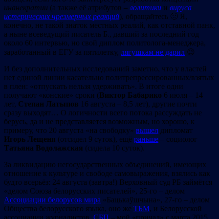
инанекратии
(а также её атрибутов –
лолитики
и
вируса
истерических чрезмерных реакций
), обращайтесь 🙂 Я,
конечно, не такой знаток местных реалий, как отставной панк,
а ныне всеведущий писатель Б., давший за последний год
около 60 интервью, но свой диплом политолога-менеджера,
заработанный в ЕГУ за пятилетку,
лягушкам не дарил
😉
И без дополнительных исследований заметно, что у властей
нет единой линии касательно политрепрессированных/взятых
в плен: «отпускать нельзя удерживать». В итоге одни
получают «конские» сроки (
Виктор
Бабарико
6 июля – 14
лет,
Степан Латыпов
16 августа – 8,5 лет), другие почти
сразу выходят… О логичности всего потока рассуждать не
берусь, да и не представляется возможным, но хорошо, к
примеру, что 20 августа «на свободку»
вышел
дипломат
Игорь Лещеня
(отсидел 9 суток), ещё
раньше
– социолог
Татьяна Водолажская
(сидела 10 суток).
За ликвидацию негосударственных объединений, имеющих
отношение к культуре и свободе самовыражения, взялись как
будто всерьёз: 24 августа (завтра!) Верховный суд РБ займётся
«делом Союза белорусских писателей», 25-го – делом
Ассоциации белорусов мира
«Бацькаўшчына», 27-го – делом
Общества белорусского языка, оно же
ТБМ
, и Белорусской
ассоциации журналистов.
СБП
– мой «причал» с марта 2015