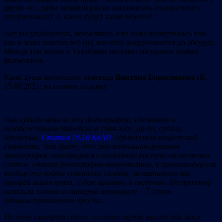
двумя «с», дабы лишний раз не напоминать о нацистских
штурмовиках? А какие будут ваши версии?
Вот вы улыбнулись, посмеялись или даже возмутились тем,
как в моих текстах всё (ну, кое-что) докручивается до абсурда.
Между тем жизнь в Тутэйшии местами абсурднее любых
фельетонов.
Крик души витебского краеведа
Виктора
Борисенкова
(fb,
15.08.2021; на снимке справа):
Они судили меня за эту фотографию, сделанную в
освобожденном Витебске в 1944 году. Да-да, судили.
Буквально.
Статья 19.10 КоАП
. Пропаганда нацистской
символики. Тот факт, что это подлинная архивная
фотография, находящаяся в свободном доступе на десятках
сайтов, снятая фотографом-коммунистом, и пропагандирует
вообще-то подвиг советских солдат, захвативших как
трофей знамя врага, судом принято к сведению. Но приговор
огласили, словно я матерый неонацист – 7 суток
административного ареста.
..
На меня смотрят сейчас со своих горних высот оба моих