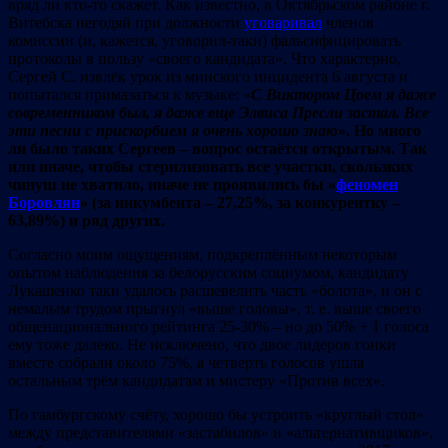
вряд ли кто-то скажет. Как известно, в Октябрьском районе г.
Витебска негодяй при должности
уговаривал
членов
комиссии (и, кажется, уговорил-таки) фальсифицировать
протоколы в пользу «своего кандидата». Что характерно,
Сергей С. извлёк урок из минского инцидента 6 августа и
попытался примазаться к музыке: «
С
Виктором Цоем я
даже
современником был, я
даже еще Элвиса Пресли застал. Все
эти песни с
прискорбием я
очень хорошо знаю
»
.
Но много
ли было таких Сергеев – вопрос остаётся открытым. Так
или иначе, чтобы стерилизовать все участки, скользких
чинуш не хватило, иначе не проявились бы «
феномен
Боровлян
» (за инкумбента
–
27,25%, за конкурентку
–
63,89%) и ряд других.
Согласно моим ощущениям, подкреплённым некоторым
опытом наблюдения за белорусским социумом, кандидату
Лукашенко таки удалось расшевелить часть «болота», и он с
немалым трудом прыгнул «выше головы», т. е. выше своего
общенационального рейтинга 25-30% – но до 50% + 1 голоса
ему тоже далеко. Не исключено, что двое лидеров гонки
вместе собрали около 75%, а четверть голосов ушла
остальным трём кандидатам и мистеру «Против всех».
По гамбургскому счёту, хорошо бы устроить «круглый стол»
между представителями «застабилов» и «альтернативщиков»,