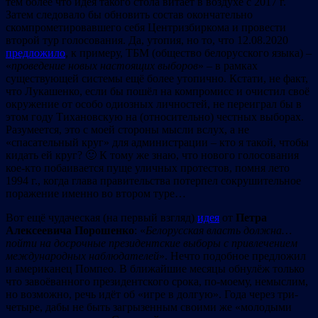
тем более что идея такого стола витает в воздухе с 2017 г.
Затем следовало бы обновить состав окончательно
скомпрометировавшего себя Центризбиркома и провести
второй тур голосования. Да, утопия, но то, что 12.08.2020
предложило
, к примеру, ТБМ (общество белорусского языка) –
«
проведение новых настоящих выборов
» – в рамках
существующей системы ещё более утопично. Кстати, не факт,
что Лукашенко, если бы пошёл на компромисс и очистил своё
окружение от особо одиозных личностей, не переиграл бы в
этом году Тихановскую на (относительно) честных выборах.
Разумеется, это с моей стороны мысли вслух, a не
«спасательный круг» для администрации – кто я такой, чтобы
кидать ей круг? 🙂 К тому же знаю, что нового голосования
кое-кто побаивается пуще уличных протестов, помня лето
1994 г., когда глава правительства потерпел сокрушительное
поражение именно во втором туре…
Вот ещё чудаческая (на первый взгляд)
идея
от
Петра
Алексеевича Порошенко
: «
Белорусская власть должна
…
пойти на досрочные президентские выборы с привлечением
международных наблюдателей
». Нечто подобное предложил
и американец Помпео. В ближайшие месяцы обнулёж только
что завоёванного президентского срока, по-моему, немыслим,
но возможно, речь идёт об «игре в долгую». Года через три-
четыре, дабы не быть загрызенным своими же «молодыми