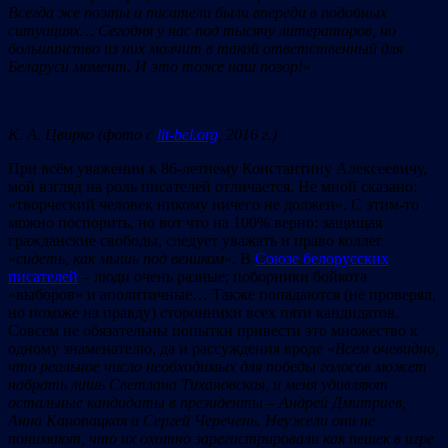
Всегда же поэты и писатели были впереди в подобных
ситуациях… Сегодня у нас под тысячу литераторов, но
большинство из них молчит в такой ответственный для
Беларуси момент. И это тоже наш позор!
»
К. А. Цвирко (фото с
lit-bel.org
, 2016 г.)
При всём уважении к 86-летнему Константину Алексеевичу,
мой взгляд на роль писателей отличается. Не мной сказано:
«творческий человек никому ничего не должен». С этим-то
можно поспорить, но вот что на 100% верно: защищая
гражданские свободы, следует уважать и право коллег
«
сидеть, как мышь под веником
». В
Союзе белорусских
писателей
– люди очень разные; поборники бойкота
«выборов» и аполитичные… Также попадаются (не проверял,
но похоже на правду) сторонники всех пяти кандидатов.
Совсем не обязательны попытки привести это множество к
одному знаменателю, да и рассуждения вроде «
Всем очевидно,
что реальное число необходимых для победы голосов может
набрать лишь Светлана Тихановская, и меня удивляют
остальные кандидаты в президенты – Андрей Дмитриев,
Анна Канопацкая и Сергей Черечень. Неужели они не
понимают, что их охотно зарегистрировали как пешек в игре