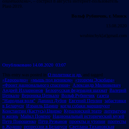
олимпиадами
», – сострил 8 августа интернет-пользователь
Plast-2019.
Вольф Рубинчик, г. Минск
13.08.2020
wrubinchyk[at]gmail.com
Опубликовано 14.08.2020 03:07
This entry was posted in
О политике и др.
and tagged
«Еврорадио»
,
«мышь под веником»
,
«теорема Эскобара»
,
«Фронт национального спасения»
,
Александр Милинкевич
,
Андрей Илларионов
,
Белорусская федерация шахмат
,
Валерий
Цепкало
,
Вероника Цепкало
,
Вольф Рубинчик
,
газета
"Народная воля"
,
Даниил Дубов
,
Евгений Перлин
,
забастовки
в Беларуси
,
Израиль Шамир
,
когда собаки маршируют
,
Константин (Кастусь) Цвирко
,
Купаловский театр
,
литература
и жизнь
,
Майкл Помпео
,
Национальный исторический музей
,
Петр Порошенко
,
Пётр Резванов
,
проекты и утопии
,
протесты
в Жодино
,
репрессии в Беларуси
,
Светлана Тихановская
,