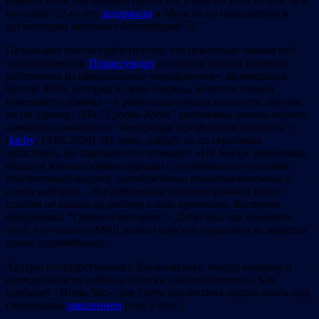
Вашингтона, изучающий протесты, узнал об этом лучше, чем
кто-либо: 12-го его
задержали
в Минске по подозрению в
организации массовых беспорядков 🙁
Печаль моя светла ещё и потому, что некоторые чаяния всё-
таки сбываются.
Порассуждал
я о пользе выхода наёмных
работников из официальных «профсоюзов», являющихся
частью ФПБ, которая, в свою очередь, является опорой
нынешнего режима – и работники начали выходить, причём
не по одному: «
На “Гродно-Азот” работники начали писать
заявления о выходе из “Федерации Профсоюзов Беларуси”
»
(
kp.by
, 13.08.2020). Не знаю, дойдёт ли до серьёзных
забастовок, но таковыми попугивают: «
На БелАзе работники
вышли к зданию администрации с требованием отставки
действующей власти, освобождении политзаключенных и
новых выборов
… Все работники Южного рынка Гродно
сегодня не вышли на работу в знак протеста. Бастуют
сотрудники
“Гродножилстроя
”
». Добились как минимум
того, что чины из МВД начали просить прощения за зверства
своих подчинённых.
Актёры государственного Купаловского театра, которые и
прежде были не робкого десятка, совсем осмелели. Как
сообщает «Новы Час», две трети коллектива подписались под
следующим
заявлением
(пер. с бел.):