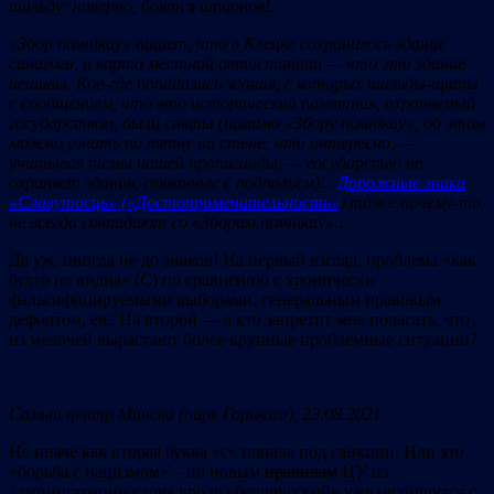
ш
ильду: на
верно, б
оя
тся шп
ион
ов!..
«Збор помнікаў
» п
иш
ет,
что
в Клецк
е
сохранилос
ь
здание
с
инагог
и, а карта м
ес
тной а
вт
останц
ии —
что
это
здание
иеш
ивы.
Кое-
где
попадались
здания,
с
которых ш
ильды-
щиты
с
сообщением,
что эт
о
исторический п
амятник,
охраняемый
государством, был
и
сняты (
помимо
«Збору помнікаў
»,
об
этом
можн
о
узнать п
о пя
тну на с
тене;
что
интересно, —
у
читывая т
емы наш
ей пр
опаганды, —
госуд
арство
не
ох
раняет
здания,
связан
ны
е
с п
одпол
ьем).
..
Дорожные знаки
«Славутасць» («Достопримечательность»
)
тоже
почему-то
не
вс
егда с
овпадают с
о
«Зборам помнікаў
»…
Да уж, иногда не до знаков! На первый взгляд, проблема «как
будто не видна» (C) по сравнению с хронически
фальсифицируемыми выборами, генеральным правовым
дефолтом, etc. На второй — а кто запретит мне полагать, что
из мелочей вырастают более крупные проблемные ситуации?
Самый
центр
Минска
(парк
Горького)
,
23.08.2021
Не иначе как вторая буква «с» попала под санкции. Или это
«борьба с нацизмом» – по новым
правилам
ЦУ из
администрации слова вроде «белорусский» уже не пишутся с