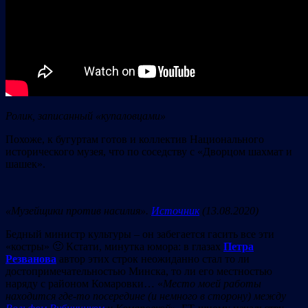
Ролик, записанный «купаловцами»
Похоже, к бугуртам готов и коллектив Национального
исторического музея, что по соседству с «Дворцом шахмат и
шашек».
«Музейщики против насилия»
.
Источник
(13.08.2020)
Бедный министр культуры – он забегается гасить все эти
«костры» 🙂 Кстати, минутка юмора: в глазах
Петра
Резванова
автор этих строк неожиданно стал то ли
достопримечательностью Минска, то ли его местностью
наряду с районом Комаровки… «
Место моей работы
находится где-то посередине (и немного в сторону) между