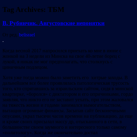
Tag Archives:
ТБМ
В. Рубинчик. Августовские непонятки
От ред.
belisrael
.
Когда весной 2017 напросился приехать ко мне в июне с
жонкой на 3 недели из Минска на свое 40-летие борец с
лукой, я никак не мог предполагать, что столкнусь с
циничным подлецом.
Хотя уже тогда можно было заметить его хитрые заходы. В
дальнейшем все более проявлялась патологическая трусость
того, кто спрятавшись за израильским сайтом, сидя в минской
квартирке, «боролся» с диктатором и его опричниками, гордо
заявляя, что никто его не заставит уехать, при этом жаловался
на тяжесть жизни и годами занимался вымогательством,
вытащив огромные финансы. Засыпав сайт бесконечными
опусами, украл тысячи часов времени на публикацию, да еще
и кроме своих присылал массу др, отысканного в сети, в
большинстве своем заумного и интересного только самому
«политологу». Когда же окончательно достал