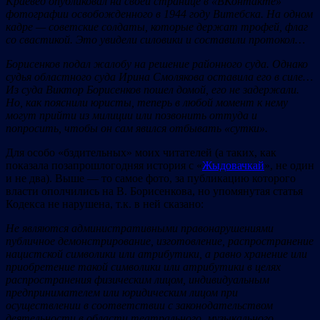
Краевед опубликовал на своей странице в «ВКонтакте»
фотографии освобожденного в 1944 году Витебска. На одном
кадре — советские солдаты, которые держат трофей
, флаг
со свастикой. Это увидели силовики и составили протокол
…
Борисенков подал жалобу на решение районного суда. Однако
судья областного суда Ирина Смолякова оставила его в силе
…
Из суда Виктор Борисенков пошел домой, его не задержали.
Но, как пояснили юристы, теперь в любой момент к нему
могут прийти из милиции или позвонить оттуда и
попросить, чтобы он сам явился отбывать «сутки».
Для особо «бздительных» моих читателей (а таких, как
показала позапрошлогодняя история с «
Жыдовачкай
», не один
и не два). Выше — то самое фото, за публикацию которого
власти ополчились на В. Борисенкова, но упомянутая статья
Кодекса не нарушена, т.к. в ней сказано:
Не являются административными правонарушениями
публичное демонстрирование, изготовление, распространение
нацистской символики или атрибутики, а равно хранение или
приобретение такой символики или атрибутики в целях
распространения физическим лицом, индивидуальным
предпринимателем или юридическим лицом при
осуществлении в соответствии с законодательством
деятельности в области театрального, музыкального,