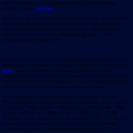
сией
станцыи
и
глядя
на
природу
в
окно,
у
меня
слетела
шляпа»
–
тоже
классика
!
Вот ишшо две любопытные фотографии. Одна – с проспекта
Машерова, что в городе-герое Минске; на этом образчике
социальной рекламы при желании можно найти и значок
ООН, и эмблему здешнего минздрава. Другая – с сайта
издания администрации РБ:
Эти люди не остались дома, а 21.08.2021 пришли на концерт в
агрогородке Тихиничи Рогачёвского района, по утверждению
sb.by
, «
подаренный
Президентом
страны
». Очевидно,
большинство без масок, и о дистанции в 1,5 метра (ну, пусть в
1 метр) тоже как-то не задумалось… Ведь эпидемия заявила о
себе в наших краях всего лишь полтора года назад.
Что, коронавирус уже не буйствует в Беларуси? Если бы!
Число инфицированных по дням (официальная статистика):
13 августа –
1425
, 14 авг. –
1151
, 15 авг. –
1305
, 16 авг. –
894
,
17 авг. –
597
, 18 авг. –
1061
, 19 авг. –
1355
, 20 авг. –
1738
.
Умирало же в ту неделю от последствий COVID-19 от
9
до
12
человек в день. Короче говоря, уместность мероприятия,
собравшего «
около
5
тысяч
зрителей
» (ну, пусть 1-2 тыс.),