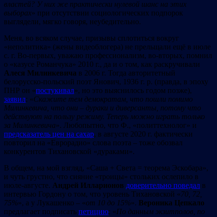
властей? У них же практически нулевой шанс на этих
выборах
» при отсутствии социологических подпорок
выглядели, мягко говоря, неубедительно.
Меня, во всяком случае, призывы сплотиться вокруг
«неполитика» (жены видеоблогера) не прельщали ещё в июле
с. г. Во-первых, уважаю профессионализм, во-вторых, помнил
о «казусе Романчука» 2010 г., да и о том, как раскручивали
Алеся Милинкевича
в 2006 г. Тогда авторитетный
белорусско-польский поэт Янович, 1936 г. р. (правда, в эпоху
ПНР он «
постукивал
», но это выяснилось годом позже),
заявил
: «
Cкажите тем демократам, что пошли помимо
Милинкевича, что они – дураки и диверсанты, потому что
действуют на пользу режиму. Теперь можно играть только
за Милинкевича
». Любопытно, что Ф., «политтехнолог» и
предсказатель цен на сахар
, в августе 2020 г. фактически
повторил на «Еврорадио» слова поэта – тоже обозвал
конкурентов Тихановской «дураками».
В общем, на мой взгляд, «Саша + Света = теорема Эскобара»,
и чуть грустно, что сияние «троицы» стольких ослепило в
июле-августе.
Андрей Илларионов
доверительно поведал
в
интервью Гордону о том, что уровень Тихановской «
70, 72,
75%
», а у Лукашенко – «
от 10 до 15%
».
Вероника Цепкало
предлагает подписать
петицию
: «
По данным экзитполов, по