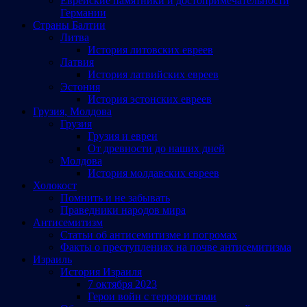
Еврейские памятники и достопримечательности
Германии
Страны Балтии
Литва
История литовских евреев
Латвия
История латвийских евреев
Эстония
История эстонских евреев
Грузия, Молдова
Грузия
Грузия и евреи
От древности до наших дней
Молдова
История молдавских евреев
Холокост
Помнить и не забывать
Праведники народов мира
Антисемитизм
Статьи об антисемитизме и погромах
Факты о преступлениях на почве антисемитизма
Израиль
История Израиля
7 октября 2023
Герои войн с террористами