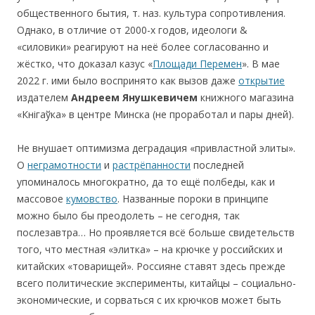
общественного бытия, т. наз. культура сопротивления.
Однако, в отличие от 2000-х годов, идеологи &
«силовики» реагируют на неё более согласованно и
жёстко, что доказал казус «
Площади Перемен
». В мае
2022 г. ими было воспринято как вызов даже
открытие
издателем
Андреем Янушкевичем
книжного магазина
«Кнігаўка» в центре Минска (не проработал и пары дней).
Не внушает оптимизма деградация «привластной элиты».
О
неграмотности
и
растрёпанности
последней
упоминалось многократно, да то ещё полбеды, как и
массовое
кумовство
. Названные пороки в принципе
можно было бы преодолеть – не сегодня, так
послезавтра… Но проявляется всё больше свидетельств
того, что местная «элитка» – на крючке у российских и
китайских «товарищей». Россияне ставят здесь прежде
всего политические эксперименты, китайцы – социально-
экономические, и сорваться с их крючков может быть