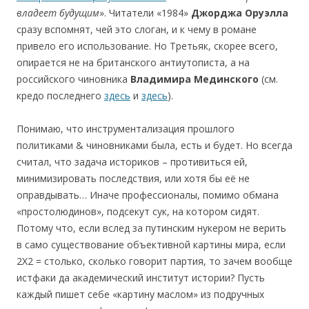
владеет буду
щим
». Читатели «1984»
Джорджа Оруэлла
сразу вспомнят, чей это слоган, и к чему в романе
привело его использование. Но Третьяк, скорее всего,
опирается не на британского антиутописта, а на
российского чиновника
Владимира Мед
инского
(см.
кредо последнего
здесь
и
здесь
).
Понимаю, что инструментализация прошлого
политиками & чиновниками была, есть и будет. Но всегда
считал, что задача историков – противиться ей,
минимизировать последствия, или хотя бы её не
оправдывать… Иначе профессионалы, помимо обмана
«простолюдинов», подсекут сук, на котором сидят.
Потому что, если вслед за путинским нукером не верить
в само существование объективной картины мира, если
2Х2 = столько, сколько говорит партия, то зачем вообще
истфаки да академический институт истории? Пусть
каждый пишет себе «картину маслом» из подручных