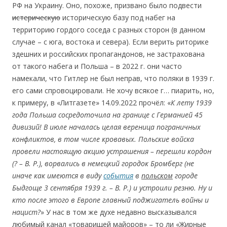
РФ на Украину. Оно, похоже, призвано было подвести
истерическую
историческую базу под набег на
территорию гордого соседа с разных cторон (в данном
случае – с юга, востока и севера). Если верить риторике
здешних и российских пропагандонов, не застрахована
от такого набега и Польша – в 2022 г. они часто
намекали, что Гитлер не был неправ, что поляки в 1939 г.
его сами спровоцировали. Не хочу всякое г… пиарить, но,
к примеру, в «Литгазете» 14.09.2022 прочёл: «
К лету 1939
года Польша сосредоточила на границе с Германией 45
дивизий! В июле началась целая вереница пограничных
конфликтов, в том числе кровавых. Польские войска
провели настоящую акцию устрашения – перешли кордон
(? – В. Р.), ворвались в немецкий городок Бромберг (не
иначе как имеются в виду
события
в
польском
городе
Быдгоще 3 сентября 1939 г. – В. Р.) и устроили резню. Ну и
кто после этого в Европе главный поджигатель войны и
нацист?
» У нас в том же духе недавно высказывался
любимый канал «товарищей майоров» – то ли «Жирные