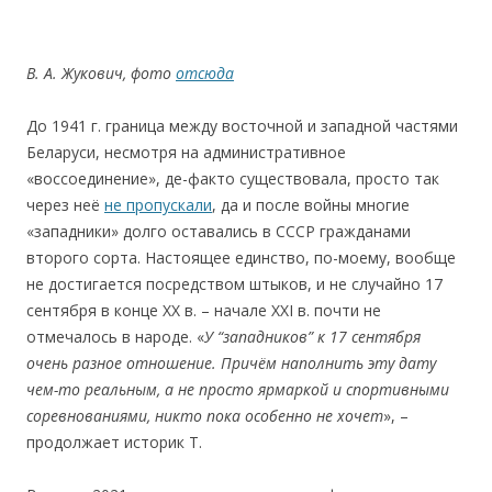
В. А. Жуков
и
ч, фото
отсюда
До 1941 г. граница между восточной и западной частями
Беларуси, несмотря на административное
«воссоединение», де-факто существовала, просто так
через неё
не пропускали
, да и после войны многие
«западники» долго оставались в СССР гражданами
второго сорта. Настоящее единство, по-моему, вообще
не достигается посредством штыков, и не случайно 17
сентября в конце ХХ в. – начале ХХІ в. почти не
отмечалось в народе. «
У “западников” к 17 сентября
очень разное отношение. Причём наполнить эту дату
чем-то реальным, а не просто ярмаркой и спортивными
соревнованиями, никто пока особенно не хочет
», –
продолжает историк Т.