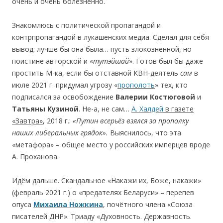
очень и очень болезненно.
Знакомлюсь с политической пропагандой и
контрпропагандой в лукашенских медиа. Сделал для себя
вывод: лучше бы она была… пусть злокозненной, но
поистине авторской и «
тутэйшай
». Готов был бы даже
простить М-ка, если бы отставной КВН-деятель
сам
в
июле 2021 г. придумал угрозу «
прополоть
» тех, кто
подписался за освобождение
Валер
ии
Костюговой
и
Татьяны Куз
и
ной
. Не-а, не сам…
А. Халдей
в газете
«Завтра»
, 2018 г.:
«Пут
и
н всерьёз взялся за прополку
наших либеральных грядок».
Выяснилось, что эта
«метафoра» – общее место у российских имперцев вроде
А. Проханова.
Идём дальше. Скандальное «Накажи их, Боже, накажи»
(февраль 2021 г.) о «предателях Беларуси» – перепев
опуса
Михаила Ножкина
, почётного члена «Союза
писателей ДНР». Триаду «Духовность. Державность.