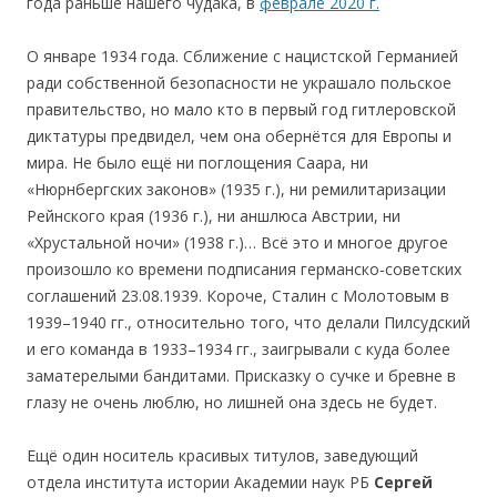
года раньше нашего чудака, в
феврале 2020 г.
О январе 1934 года. Сближение с нацистской Германией
ради собственной безопасности не украшало польское
правительство, но мало кто в первый год гитлеровской
диктатуры предвидел, чем она обернётся для Европы и
мира. Не было ещё ни поглощения Саара, ни
«Нюрнбергских законов» (1935 г.), ни ремилитаризации
Рейнского края (1936 г.), ни аншлюса Австрии, ни
«Хрустальной ночи» (1938 г.)… Всё это и многое другое
произошло ко времени подписания германско-советских
соглашений 23.08.1939. Короче, Сталин с Молотовым в
1939–1940 гг., относительно того, что делали Пилсудский
и его команда в 1933–1934 гг., заигрывали с куда более
заматерелыми бандитами. Присказку о сучке и бревне в
глазу не очень люблю, но лишней она здесь не будет.
Ещё один носитель красивых титулов, заведующий
отдела института истории Академии наук РБ
Сергей