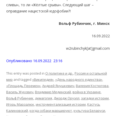
сливы», то ли «Жёлтые срывы». Следующий шаг –
оправдание нацистской юдофобии?!
Вольф Рубинчик, г. Минск
16.09.2022
w2rubinchyk[at]gmail.com
Опубликовано 16.09.2022 23:16
This entry was posted in
О политике и др.
,
Россия и остальной
мир
and tagged
«Википедия»
,
«День народного единства»
,
«Площадь Перемен»
,
Андрей Янушкевич
,
Валерия Костюгова
,
Василь Жукович
,
Владимир Мединский
,
война в Украине
,
Вольф Рубинчик
,
демагогия
,
Джордж Оруэлл
,
загадки истории
,
Игорь Марзалюк
,
инструментализация истории
,
Кастусь
Калиновский
,
когда собаки маршируют
,
культура Беларуси
,