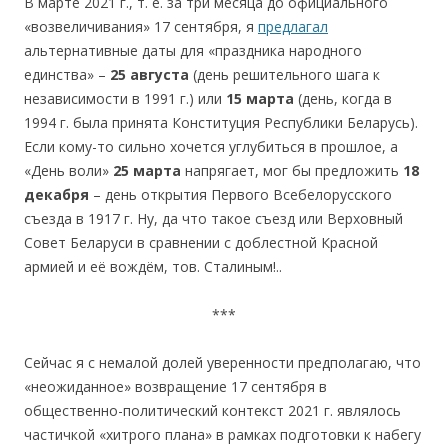
В марте 2021 г., т. е. за три месяца до официального
«возвеличивания» 17 сентября, я
предлагал
альтернативные даты для «праздника народного
единства» –
25 августа
(день решительного шага к
независимости в 1991 г.) или
15 марта
(день, когда в
1994 г. была принята Конституция Республики Беларусь).
Если кому-то сильно хочется углубиться в прошлое, а
«День воли»
25 марта
напрягает, мог бы предложить
18
декабря
– день открытия Первого Всебелорусского
съезда в 1917 г. Ну, да что такое съезд или Верховный
Совет Беларуси в сравнении с доблестной Красной
армией и её вождём, тов. Сталиным!..
***
Сейчас я с немалой долей уверенности предполагаю, что
«неожиданное» возвращение 17 сентября в
общественно-политический контекст 2021 г. являлось
частичкой «хитрого плана» в рамках подготовки к набегу