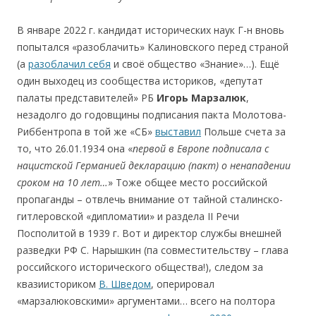
В январе 2022 г. кандидат исторических наук Г-н вновь
попытался «разоблачить» Калиновского перед страной
(а
разоблачил себя
и своё общество «Знание»…). Ещё
один выходец из сообщества историков, «депутат
палаты представителей» РБ
Игорь Марзалюк
,
незадолго до годовщины подписания пакта Молотова-
Риббентропа в той же «СБ»
выставил
Польше счета за
то, что 26.01.1934 она «
первой в Европе подписала с
нацистской Германией декларацию (пакт) о ненападении
сроком на 10 лет
…
» Тоже общее место российской
пропаганды – отвлечь внимание от тайной сталинско-
гитлеровской «дипломатии» и раздела ІІ Речи
Посполитой в 1939 г. Вот и директор службы внешней
разведки РФ С. Нарышкин (па совместительству – глава
российского исторического общества!), следом за
квазиисториком
В. Шведом
, оперировал
«марзалюковскими» аргументами… всего на полтора