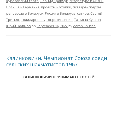
Купаловский театр
,
Леонид Кравчук
,
литература и жизнь
,
Польша и Германия
,
проекты и утопии
,
псевдоэксперты
,
репрессии в Беларуси
,
Россия и Беларусь
,
сатира
,
Сергей
Третьяк
,
солидарность
,
сопротивление
,
Татьяна Кузина
,
Юрий Поляков
on
September 16, 2022
by
Aaron Shustin
.
Калинковичи. Чемпионат Союза среди
сельских шахматистов 1967
КАЛИНКОВИЧИ ПРИНИМАЮТ ГОСТЕЙ