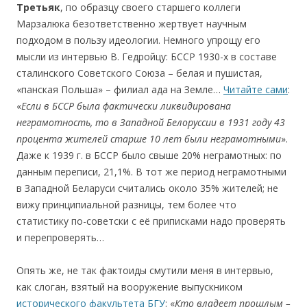
Третьяк
, по образцу своего старшего коллеги
Марзалюка безответственно жертвует научным
подходом в пользу идеологии. Немного упрощу его
мысли из интервью В. Гедройцу: БССР 1930-х в составе
сталинского Советского Союза – белая и пушистая,
«панская Польша» – филиал ада на Земле…
Читайте сами
:
«
Если в БССР была фактически ликвидирована
неграмотность, то в Западной Белоруссии в 1931 году 43
процента жителей старше 10 лет были неграмотными
».
Даже к 1939 г. в БССР было свыше 20% неграмотных: по
данным переписи, 21,1%. В тот же период неграмотными
в Западной Беларуси считались около 35% жителей; не
вижу принципиальной разницы, тем более что
статистику по-советски с её приписками надо проверять
и перепроверять…
Опять же, не так фактоиды смутили меня в интервью,
как слоган, взятый на вооружение выпускником
исторического факультета БГУ
: «
Кто владеет прошлым –