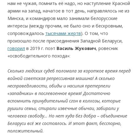
нам не чужая, помнить её надо, но наступление Красной
армии на запад, начатое в тот день, направлялось не из
Минска, и командиров мало занимали белорусские
интересы (между прочим, не было оно и бескровным,
сопровождалось
тысячами жертв
). О том, что
произошло после присоединения Западной Беларуси,
говорил
в 2019 г. поэт
Василь Жукович
, ровесник
«освободительного похода»:
Сколько людских судеб поломала за короткое время перед
войной советская репрессивная машина! А сколько
несправедливости, обиды и насилия претерпели
«западники» в послевоенное время! Достаточно
вспомнить принудительный сгон в колхозы, которые
рушили семьи, стирали извечные обычаи, забирали у
человека свободу… Но нет худа без добра – объединение
Беларуси всё же состоялось. И этот факт, бесспорно,
положительный.