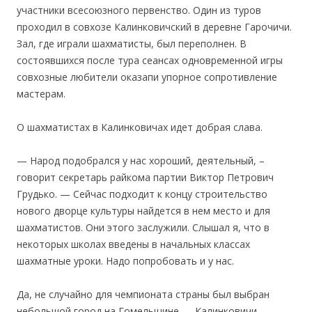
участники всесоюзного первенство. Один из туров
проходил в совхозе Калинковичский в деревне Гарочичи.
Зал, где играли шахматисты, был переполнен. В
состоявшихся после тура сеансах одновременной игры
совхозные любители оказапи упорное сопротивление
мастерам.
О шахматистах в Калинковичах идет добрая слава.
— Народ подобрался у нас хороший, деятельный, –
говорит секретарь райкома партии Виктор Петрович
Грудько. — Сейчас подходит к концу строительство
нового дворце культуры найдется в нем место и для
шахматистов. Они этого заслужили. Слышал я, что в
некоторых школах введены в начальных классах
шахматные уроки. Надо попробовать и у нас.
Да, не случайно для чемпионата страны был выбран
небольшой город на Гомельщине — Калинковичи.