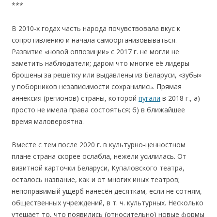
***
В 2010-х годах часть народа почувствовала вкус к
сопротивлению и начала самоорганизовываться.
Развитие «новой оппозиции» с 2017 г. не могли не
заметить наблюдатели; даром что многие её лидеры
брошены за решётку или выдавлены из Беларуси, «зубы»
у поборников независимости сохранились. Прямая
аннексия (регионов) страны, которой
пугали
в 2018 г., а)
просто не имела права состояться; б) в ближайшее
время маловероятна.
Вместе с тем после 2020 г. в культурно-ценностном
плане страна скорее ослабла, нежели усилилась. От
визитной карточки Беларуси, Купаловского театра,
осталось название, как и от многих иных театров;
непоправимый ущерб нанесён десяткам, если не сотням,
общественных учреждений, в т. ч. культурных. Несколько
утешает то, что появились (относительно) новые формы