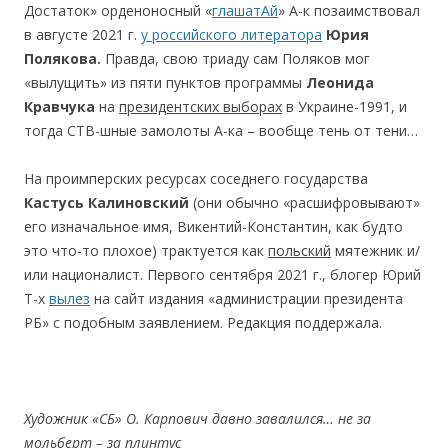
Достаток» орденоносный «
глашатАй
» А-к позаимствовал
в августе 2021 г.
у российского литератора
Юр
и
я
Полякова.
Правда, свою триаду сам Поляков мог
«вылущить» из пяти пунктов программы
Леонида
Кравчука
на
президентских выборах
в Украине-1991, и
тогда СТВ-шные замолоты А-ка – вообще тень от тени…
На проимперских ресурсах соседнего государства
Кастусь Кал
иновский
(они обычно «расшифровывают»
его изначальное имя, Викентий-Константин, как будто
это что-то плохое) трактуется как
польский
мятежник и/
или националист. Первого сентября 2021 г., блогер Юрий
T-x
вылез
на сайт издания «администрации президента
РБ» с подобным заявлением. Редакция поддержала.
Художник «СБ» О. Карпов
и
ч давно завалился… не за
мольберт – за плинтус