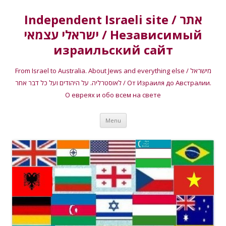
Independent Israeli site / אתר
ישראלי עצמאי / Независимый
израильский сайт
From Israel to Australia. About Jews and everything else / מישראל
לאוסטרליה. על היהודים ועל כל דבר אחר / От Израиля до Австралии.
О евреях и обо всем на свете
Skip
Menu
to
content