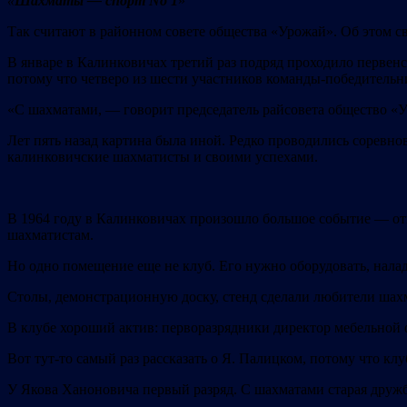
«
Шахматы — спорт No 1
»
Так считают в районном совете общества «Урожай». Об этом 
В январе в Калинковичах третий раз подряд проходило первенс
потому что четверо из шести участников команды-победитель
«С шахматами, — говорит председатель райсовета общество «Ур
Лет пять назад картина была иной. Редко проводились соревнов
калинковичские шахматисты и своими успехами.
В 1964 году в Калинковичах произошло большое событие — от
шахматистам.
Но одно помещение еще не клуб. Его нужно оборудовать, налад
Столы, демонстрационную доску, стенд сделали любители шахм
В клубе хороший актив: перворазрядники директор мебельной ф
Вот тут-то самый раз рассказать о Я. Палицком, потому что кл
У Якова Ханоновича первый разряд. С шахматами старая дружба