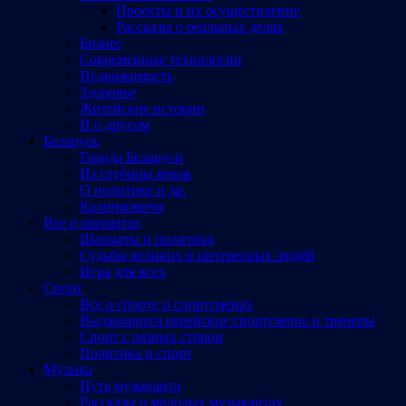
Проекты и их осуществление
Рассказы о реальных делах
Бизнес
Современные технологии
Недвижимость
Здоровье
Житейские истории
И о другом
Беларусь
Города Беларуси
Из глубины веков
О политике и др.
Калинковичи
Все о шахматах
Шахматы и политика
Судьбы великих и интересных людей
Игра для всех
Спорт
Все о спорте и спортсменах
Выдающиеся еврейские спортсмены и тренеры
Спорт с разных сторон
Политика и спорт
Музыка
Путь музыканта
Рассказы о молодых музыкантах