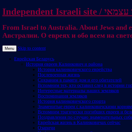
From Israel to Australia. About Jews and everything else / . על היהודים ועל כל דבר אחר
Австралии. О евреях и обо всем на свет
Skip to content
Menu
Еврейская Беларусь
История евреев Калинкович и района
История калинковичского еврейства
Послевоенная жизнь
Сохраним в памяти дом и его обитателей
Вспомним тех, кто оставил след в истории го
Интересные материалы наших земляков
Воспоминания земляков
История калинковичского спорта
Знаменитые евреи с калинковичскими корня
Вспомним трагически погибших евреев и бел
Поздравления по случаю знаменательных соб
Еврейская жизнь в Калинковичах сейчас
Озаричи