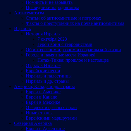
Помнить и не забывать
Праведники народов мира
Антисемитизм
Статьи об антисемитизме и погромах
Факты о преступлениях на почве антисемитизма
Израиль
История Израиля
7 октября 2023
Герои войн с террористами
Об интересном и разном из израильской жизни
Города и памятные места Израиляl
Петах-Тиква: прошлое и настоящее
Отдых в Израиле
Еврейские песни
Израиль и палестинцы
Израиль и др. страны
Америка, Канада и др. страны
Евреи в Америке
Евреи в Канаде
Евреи в Мексике
О евреях из разных стран
Иные страны
Еврейскими маршрутами
Северная Америка
Евреи в Аргентине