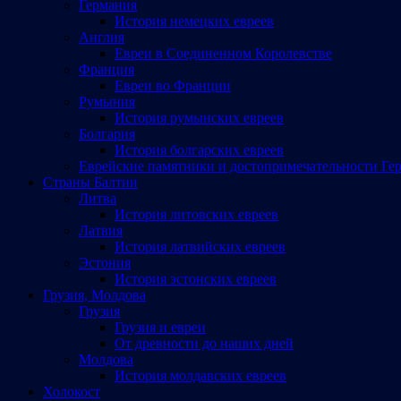
Германия
История немецких евреев
Англия
Евреи в Соединенном Королевстве
Франция
Евреи во Франции
Румыния
История румынских евреев
Болгария
История болгарских евреев
Еврейские памятники и достопримечательности Ге
Страны Балтии
Литва
История литовских евреев
Латвия
История латвийских евреев
Эстония
История эстонских евреев
Грузия, Молдова
Грузия
Грузия и евреи
От древности до наших дней
Молдова
История молдавских евреев
Холокост