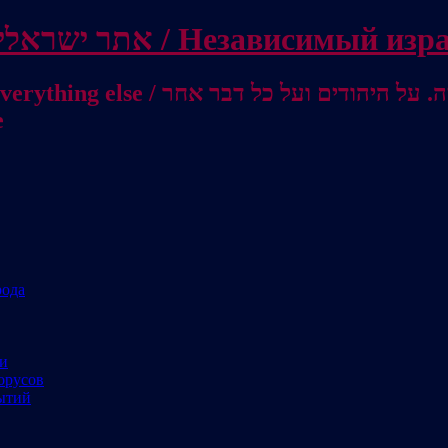
Independent Israeli site / אתר ישראלי עצמאי 
מישראל לאוסטרליה / От Израиля до
е
рода
ми
орусов
ытий