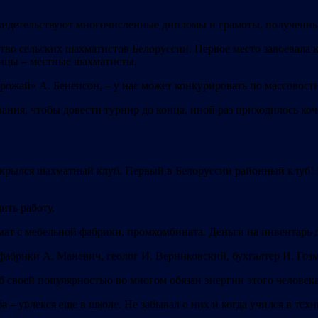
свидетельствуют многочисленные дипломы и грамоты, полученны
тво сельских шахматистов Белоруссии. Первое место завоевала к
ницы – местные шахматисты.
ожай» А. Бененсон, – у нас может конкурировать по массовости
ания, чтобы довести турнир до конца, иной раз приходилось коч
крылся шахматный клуб. Первый в Белоруссии районный клуб! 
ить работу.
ат с мебельной фабрики, промкомбината. Деньги на инвентарь 
абрики А. Маневич, геолог И. Верниковский, бухгалтер И. Гозм
уб своей популярностью во многом обязан энергии этого человека
 – увлекся еще в школе. Не забывал о них и когда учился в техн