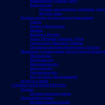
Информация к старому сайту
Ваши письма
Отзывы, предложения, уточнения, допо
Кто кого ищет
История евреев других городов Гомельщины
Гомель
Речица и Василевичи
Мозырь
Жлобин и Рогачев
Ельск, Петриков, Наровля, Туров
Светлогорск (Шатилки), Паричи
Остальные местечки белорусского Полесья
Материалы о жизни евреев других городов Беларус
Минская обл.
Витебская обл.
Могилевская обл.
Брестская обл.
Гродненская обл.
Как это было. Воспоминания
Беларусь и евреи
СТРАНЫ ЗАПАДНОЙ ЕВРОПЫ
Польша
История польских евреев
Чешская Республика
История чешских евреев