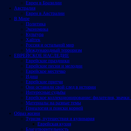
Евреи в Бразилии
Австралия
Евреи в Австралии
В Мире
Политика
Экономика
Культура
Хайтек
Россия и остальной мир
Международный терроризм
ЕВРЕЙСКОЕ НАСЛЕДИЕ
Еврейские праздники
Еврейские песни и мелодии
Еврейское местечко
Идиш
Еврейские притчи
Они оставили свой след в истории
Интересные судьбы
Еврейское коллекционирование: филателия, значки 
Материалы на разные темы
Генеалогия и поиски корней
Образ жизни
Туризм, путешествия и кулинария
Еврейская кухня
Благотворительность