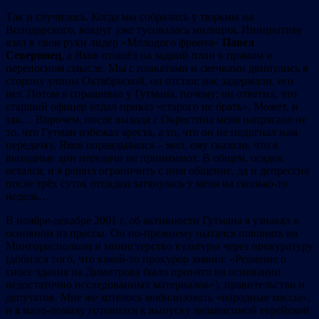
Так и случилось. Когда мы собрались у тюрьмы на
Володарского, вокруг уже тусовалась милиция. Инициативу
взял в свои руки лидер «Молодого фронта»
Павел
Северинец
, а Яков отошёл на задний план в прямом и
переносном смысле. Мы с плакатами и свечками двинулись в
сторону улицы Октябрьской, он отстал; нас задержали, его
нет. Потом я спрашивал у Гутмана, почему; он ответил, что
старший офицер отдал приказ «старого не брать». Может, и
так… Впрочем, после выхода с Окрестина меня напрягало не
то, что Гутман избежал ареста, а то, что он не подогнал нам
передачку. Яков оправдывался – мол, ему сказали, что в
выходные дни передачи не принимают. В общем, осадок
остался, и я решил ограничить с ним общение, да и депрессия
после трёх суток отсидки затянулась у меня на сколько-то
недель…
В ноябре-декабре 2001 г. об активности Гутмана я узнавал в
основном из прессы. Он по-прежнему пытался повлиять на
Мингорисполком и министерство культуры через прокуратуру
(добился того, что какой-то прокурор заявил: «Решение о
сносе здания на Димитрова было принято на основании
недостаточно исследованных материалов»), правительство и
депутатов. Мне же хотелось мобилизовать «народные массы»,
и я мало-помалу готовился к выпуску независимой еврейской