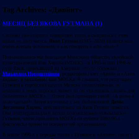
Tag Archives:
«Джойнт»
МЕСЯЦ БЕЗ ЯКОВА ГУТМАНА (1)
Сколько уже старших товарищей ушло, а смириться с этим
никак не получается.
Яков Гутман
(1945–2020) видится мне
очень живым человеком, и как говорить о нём «был»?
Познакомились мы благодаря Минскому обществу еврейской
культуры имени Изи Харика (МОЕК) – в 1995-м или 1996-м
году Яков, приехавший из Америки, что-то обсуждал с
Михаилом Нордштейном
, редактором газет «Авив» и «Авив
хадаш», в читальном зале МОЕКа. Я слышал, что репутация
Гутмана в еврейских кругах Минска неоднозначная, но
подошёл к нему, спросил, может ли он что-нибудь сделать для
библиотеки МОЕКа… Ответ был примерно такой: «А разве я
мало сделал?» Затем я уточнил у зав. библиотекой
Дины
Звуловны Харик
, действительно ли Яков Гутман помогал…
Она подтвердила (да и всегда положительно отзывалась о
Гутмане, члене правления МОЕКа на рубеже 1980-90-х –
фактически одном из основателей организации).
В конце 1990-х я нередко читал о Гутмане в «Авиве», где его