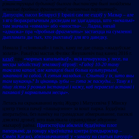
рэканструкцыі будынкаў былога дыспансера былі знойдзены
некалькі дробных фрагментаў чалавечых парэшткаў
».
Дапусцім, пасол Беларусі ў Ізраілі сам не ездзіў у Мазыр – але
з яго бюракратычным досведам не здагадацца, што «
некалькі
»
там значыла «нямала» або «мноства»… Ладна, няхай
«адмазка» пра «
дробныя фрагменты
» застаецца на сумленні
дыпламата ды тых, хто рыхтаваў для яго даведку.
Нямала ў «сінявокай» і такіх, каму не дае спаць «жыдоўскае
золата». Ракаўскі мастак Фелікс Янушкевіч пад канец 2016 г.
казаў
пра
«чорных капальнікаў», якія шчыруюць у лесе, на
месцы забойстваў землякоў-яўрэяў: «
Гадоў 10-20 таму
таксама капалі, але капацелі былі больш культурнымі,
закапвалі за сабой. А гэтыя маладыя… Спытай у іх, што яны
там шукаюць? Іх цікавяць зубы — гэта ж паскуды… Таму я і
пішу лісты ў розныя інстанцыі і кажу, каб перавезлі астанкі і
пахавалі ў нармальным месцы
».
Летась на скрыжаванні вуліц Жудро і Матусевіча ў Мінску
цэнтр тэніса пачаў «пашырэнне» за кошт парка. Будаўнікі
аператыўна, без намёку на грамадскае абмеркаванне, пасеклі
дзясяткі дрэваў, што выклікала справядлівае абурэнне
жыхароў раёна.
Пратэстоўцы абклеілі будаўнічы плот
паперкамі; да гонару кіраўніцтва цэнтра (гендырэктар –
Сямён Каган), абвінавачванняў у «замаху на святыя пачуцці»