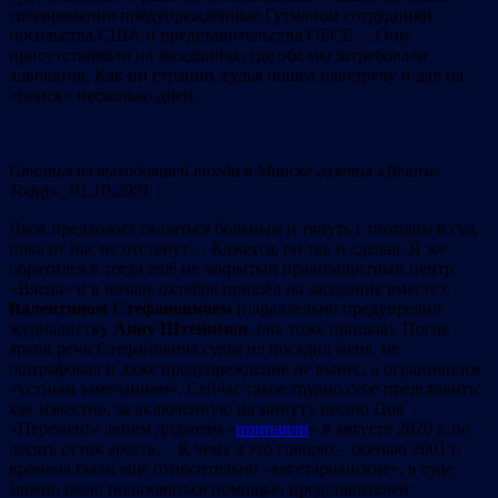
своевременно предупреждённые Гутманом сотрудники
посольства США и представительства ОБСЕ… Они
присутствовали на заседаниях, где оба мы затребовали
адвокатов. Как ни странно, судья пошёл навстречу и дал на
«поиск» несколько дней.
C
татья из выходившей тогда в Минске газеты «Belarus
Today», 01.10.2001
Яков предложил сказаться больным и тянуть с походом в суд,
пока от нас не отстанут… Кажется, он так и сделал. Я же
обратился в тогда ещё не закрытый правозащитный центр
«Вясна» и в начале октября пришёл на заседание вместе с
Валентином Стефановичем
(параллельно предупредил
журналистку
Анну Штейнман
, она тоже пришла). После
яркой речи Стефановича судья не посадил меня, не
оштрафовал и даже предупреждение не вынес, а ограничился
«устным замечанием». Cейчас такое трудно себе представить:
как известно, за включенную на минуту песню Цоя
«Перемен!» двоим диджеям «
припаяли
» в августе 2020 г. по
десять суток ареста… К чему я это говорю – осенью 2001 г.
времена были ещё относительно «вегетарианские», в суде
можно было пользоваться помощью представителей