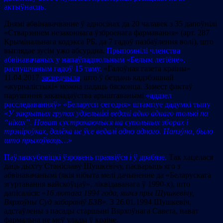
актыўнасць.
Днямі абвінавачванне ў адносінах да 20 чалавек з 35 дапоўнілі
«Стварэннем незаконнага ўзброенага фармавання» (арт. 287
Крымінальнага кодэкса РБ, да 7 гадоў пазбаўлення волі), што
выглядае зусім ужо абсурдна.
Прыпомнілі членства
абвінавачаных у напаўпадпольным «Белым легіёне»,
распушчаным гадоў 15 таму.
«Галоўная газета краіны»
11.04.2017
засведчыла
, што ў бездань кадэбэшнай
«журналістыкі» можна падаць бясконца. Замест фактаў
парушэння заканадаўства арыштаванымі
«аддзел
расследаванняў» «Беларуси сегодня» штампуе дадумкі тыпу
«
У закрытых групах удзельнікі ведалі адно аднаго толькі па
“ніках”. Нават сустракаючыся на супольных зборах і
трэніроўках, далёка не ўсе ведалі адно аднаго. Напэўна, было
што прыхоўваць…
»
Паўлаякубовіцкі ўзровень праявіўся і ў драбязе.
Так хацелася
даць дыхту Станіславу Шушкевічу, пасварыць яго з
абвінавачанымі (якія нібыта мелі дачыненне да «Беларускага
згуртавання вайскоўцаў», ліквідаванага ў 1990-х), што
дапісаліся: «
16 лютага 1994 года, яшчэ пры Шушкевічу,
Вярхоўны Суд забараніў БЗВ
». З 26.01.1994 Шушкевіч,
адстаўлены з пасады старшыні Вярхоўнага Савета, нават
фармальна не меў улады ў краіне.