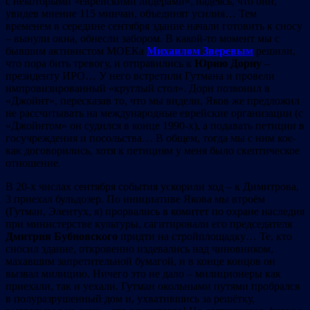
с некоторыми «еврейскими лидерами», надеясь, что они,
увидев мнение 115 минчан, объединят усилия… Тем
временем в середине сентября здание начали готовить к сносу
– вынули окна, обнесли забором. В какой-то момент мы с
бывшим активистом МОЕКа
Михаилом Зверевым
решили,
что пора бить тревогу, и отправились к
Юрию Дорну
–
президенту ИРО… У него встретили Гутмана и провели
импровизированный «круглый стол». Дорн позвонил в
«Джойнт», пересказав то, что мы видели, Яков же предложил
не рассчитывать на международные еврейские организации (с
«Джойнтом» он судился в конце 1990-х), а подавать петиции в
госучреждения и посольства… В общем, тогда мы с ним кое-
как договорились, хотя к петициям у меня было скептическое
отношение.
В 20-х числах сентября события ускорили ход – к Димитрова,
3 приехал бульдозер. По инициативе Якова мы втроём
(Гутман, Элентух, я) прорвались в комитет по охране наследия
при министерстве культуры, сагитировали его председателя
Дмитрия Бубновского
придти на стройплощадку… Те, кто
сносил здание, откровенно издевались над чиновником,
махавшим запретительной бумагой, и в конце концов он
вызвал милицию. Ничего это не дало – милиционеры как
приехали, так и уехали. Гутман окольными путями пробрался
в полуразрушенный дом и, ухватившись за решётку,