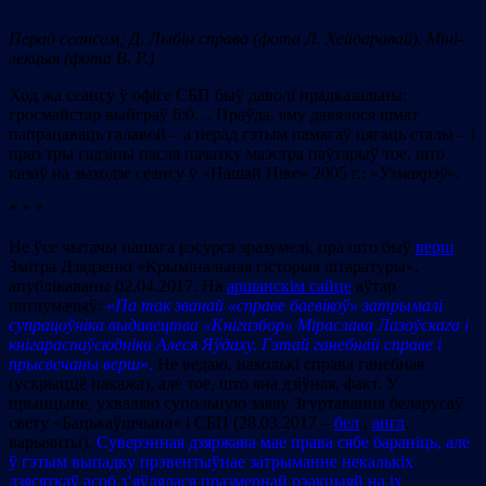
Перад сеансам; Д. Лыбін справа (фота Л. Хейдаравай). Міні-
лекцыя (фота В. Р.)
Ход жа сеансу ў офісе СБП быў даволі прадказальны:
гросмайстар выйграў 6:0… Праўда, яму давялося шмат
папрацаваць галавой – а перад гэтым памагаў цягаць сталы – і
праз тры гадзіны пасля пачатку маэстра паўтарыў тое, што
казаў на зыходзе сеансу ў «Нашай Ніве» 2005 г.: «
Узмакрэў
».
* * *
Не ўсе чытачы нашага рэсурса зразумелі, пра што быў
верш
Змітра Дзядзенкі «Крымінальная гісторыя літаратуры»,
апублікаваны 02.04.2017. На
аршанскім сайце
аўтар
патлумачыў:
«
Па так званай «справе баевікоў» затрымалі
супрацоўніка выдавецтва «Кнігазбор» Міраслава Лазоўскага і
кнігараспаўсюдніка Алеся Яўдаху. Гэтай ганебнай справе і
прысвечаны верш
».
Не ведаю, наколькі справа ганебная
(ускрыццё пакажа), але тое, што яна дзіўная, факт. У
прынцыпе, ухваляю супольную заяву Згуртавання беларусаў
свету «Бацькаўшчына» і СБП (28.03.2017 –
бел
.,
англ
.
варыянты).
Суверэнная дзяржава мае права сябе бараніць, але
ў гэтым выпадку прэвентыўнае затрыманне некалькіх
дзясяткаў асоб з’яўлялася празмернай рэакцыяй на іх