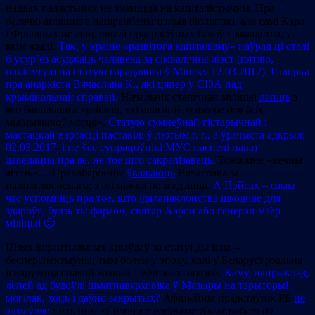
нашых палястынах не змяніцца на капіталістычны. Пра
балячкі апошняга нашрайбаны цэлыя бібліятэкі, але самі Карл
i Фрыдрых не аспрэчвалі прагрэсіўных бакоў грамадства, у
якім жылі.
Так, у краіне «развітога капіталізму» наўрад ці сталі
б усур’ёз асуджаць чалавека за сімвалічны жэст (пятлю,
накінутую на статую гарадавога ў Мінску 12.03.2017). Гаворка
пра анархіста Вячаслава К., які цяпер у СІЗА пад
крымінальнай справай.
Начальнік сталічнай міліцыі
лепіць
з
яго банальнага хулігана, які апаганіў «
святое для ўсіх
міліцыянтаў месца
».
Статую сумнеўнай гістарычнай і
мастацкай вартасці паставілі ў лютым г. г., а ўрачыста адкрылі
02.03.2017, і не ўсе супрацоўнікі МУС паспелі нават
даведацца пра яе, не тое што сакралізаваць.
Тожа мне «вечны
агонь»… Правабаронцы
ўважаюць
Вячаслава за
палітзняволенага; з імі цяжка не згадзіцца.
А Пэйсах – cамы
час успомніць пра тое, што ідалапаклонства шкоднае для
здароўя, будзь ты фараон, святар Аарон або генерал-маёр
міліцыі 🙂
Шлях інфантыльных крыўдаў за статуі ды інш. –
бесперспектыўны, тым болей у эпоху, калі ў Беларусі рэальна
ігнаруецца спакой жывых і мёртвых людзей.
Каму, напрыклад,
лепей ад будоўлі шматпавярховіка ў Мазыры на тэрыторыі
могілак, хоць і даўно закрытых?
Афіцыйны прадстаўнік РБ
не
адмаўляе
таго, што «
ў працэсе падрыхтоўчых работ да