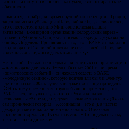
газеты… а попутно выполнял, как умел, свои аспирантские
обязанности.
Помнится, в ноябре, во время научной конференции в Гродно,
зацепила меня публикация «Народнай волі», где говорилось,
что с протестом к зданию Мингорисполкома вышли
активисты «Всемирной организации белорусских евреев»
Гутман и Рубинчик. Отправил письмо главреду, где указал на
ошибку
Людмилы Грязновой
, на то, что в ВАБЕ я никогда не
входил (да и с Грязновой никогда не связывался). «Народная
воля» не сочла нужным дать уточнение. 🙁
Не то чтобы Гутман не предлагал вступить в его организацию
– помню даже две таких беседы. Осенью 2001 г., во время
«димитровских событий», он жаждал создать в ВАБЕ
«молодёжную секцию», которую возглавили бы я и Элентух.
Где-то в начале 2002 г. сулил мне даже пост вице-президента
🙂 Но к тому времени уже трудно было не приметить, что
ВАБЕ – это, по существу, контора «Рога и копыта»,
позволявшая её президенту делать громкие заявления (Яков и
сам иронически говорил: «Ассоциация – это я»), а частью
декорации мне никогда не хотелось быть… Отказ был
воспринят нормально, Гутман заметил: «Что поделаешь, ты,
как и я – волк-одиночка».