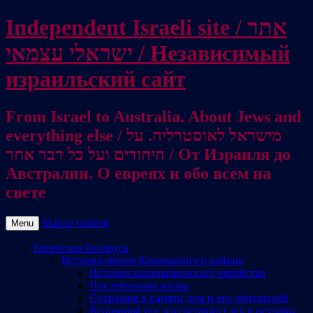
Independent Israeli site / אתר
ישראלי עצמאי / Независимый
израильский сайт
From Israel to Australia. About Jews and
everything else / מישראל לאוסטרליה. על
היהודים ועל כל דבר אחר / От Израиля до
Австралии. О евреях и обо всем на
свете
Skip to content
Menu
Еврейская Беларусь
История евреев Калинкович и района
История калинковичского еврейства
Послевоенная жизнь
Сохраним в памяти дом и его обитателей
Вспомним тех, кто оставил след в истории