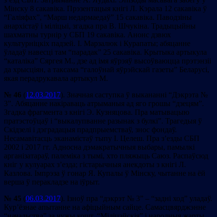
Мінску 8 сакавіка. Прэзентацыя кнігі Л. Кэрала 12 сакавіка ў
“Галіяфах”, “Марш недармаедаў” 15 сакавіка. Паводзіны
анархістаў і міліцыі, згадка пра В. Шчукіна. Традыцыйны
шахматны турнір у СБП 19 сакавіка. Анонс дзвюх
культурніцкіх падзей. І. Марзалюк і Курапаты; абяцанне
ўладаў навесці там “парадак” 25 сакавіка. Крытыка артыкула
“каталіка” Сяргея М., дзе ад імя яўрэяў высоўваюцца прэтэнзіі
да хрысціян, а таксама “галоўнай яўрэйскай газеты” Беларусі,
якая перадрукавала артыкул М.
№ 46
(
12.03.2017
). Значная саступка ў выкананні “Дэкрэта №
3”. Абяцанне накіраваць атрыманыя ад яго грошы “дзецям”.
Згадка фрагмента з кнігі Э. Кузняцова. Пра матывацыю
пратэстоўцаў і “выкалупванне разынак з булкі”. Трагедыя ў
Скідзелі і дэградацыя прадпрыемстваў, знос фондаў.
Несамавітасць эканамістаў тыпу І. Целеш. Пра з’езды СБП
2002 і 2017 гг. Адносна дэмакратычныя выбары, памылкі
арганізатараў, палеміка з тымі, хто пляжыць Саюз. Распаўсюд
кніг у кулуарах з’езда; гістарычныя анекдоты з кнігі Л.
Казлова. Імпрэза ў гонар Я. Купалы ў Мінску, чытанне на ёй
верша ў перакладзе на іўрыт.
№ 45
(
06.03.2017
). Ізноў пра “дэкрэт № 3” – “задні ход” уладаў.
Кур’ёзнае апытанне на афіцыйным сайце. Самасцвярджэнне
“начальства” за чужы кошт. “Міліцэйскія” і народныя жарты.