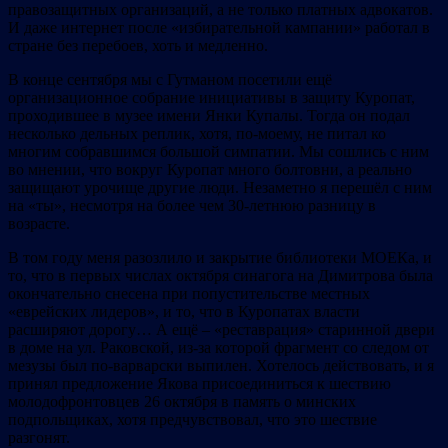
правозащитных организаций, а не только платных адвокатов.
И даже интернет после «избирательной кампании» работал в
стране без перебоев, хоть и медленно.
В конце сентября мы с Гутманом посетили ещё
организационное собрание инициативы в защиту Куропат,
проходившее в музее имени Янки Купалы. Тогда он подал
несколько дельных реплик, хотя, по-моему, не питал ко
многим собравшимся большой симпатии. Мы сошлись с ним
во мнении, что вокруг Куропат много болтовни, а реально
защищают урочище другие люди. Незаметно я перешёл с ним
на «ты», несмотря на более чем 30-летнюю разницу в
возрасте.
В том году меня разозлило и закрытие библиотеки МОЕКа, и
то, что в первых числах октября синагога на Димитрова была
окончательно снесена при попустительстве местных
«еврейских лидеров», и то, что в Куропатах власти
расширяют дорогу… А ещё – «реставрация» старинной двери
в доме на ул. Раковской, из-за которой фрагмент со следом от
мезузы был по-варварски выпилен. Хотелось действовать, и я
принял предложение Якова присоединиться к шествию
молодофронтовцев 26 октября в память о минских
подпольщиках, хотя предчувствовал, что это шествие
разгонят.