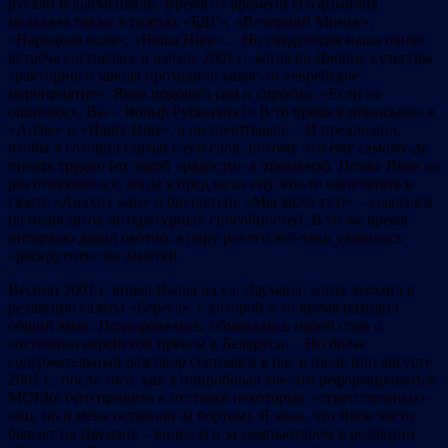
ругали и высмеивали. Время от времени его фамилия
мелькала также в газетах «БДГ», «Вечерний Минск»,
«Народная воля», «Наша Ніва»… Но следующая наша очная
встреча состоялась в начале 2001 г., когда во Дворце культуры
тракторного завода проходило какое-то «еврейское
мероприятие». Яков подошёл сам и спросил: «Если не
ошибаюсь, Вы – Вольф Рубинчик?» В то время я пописывал в
«Arche» и «Нашу Ніву», а он почитывал… И предложил,
чтобы я готовил статьи с его слов, потому что ему самому-де
писать трудно (от такой «радости» я отказался). Позже Яков не
раз отнекивался, когда я предлагал ему что-то напечатать в
газете «Анахну кан» и бюллетене «Мы яшчэ тут!» – ссылался
на недостаток литературных способностей. В то же время
интервью давал охотно, а пару раз его всё-таки удавалось
«раскрутить» на заметки.
Весной 2001 г. видел Якова на ул. Даумана, когда заходил в
редакцию газеты «Берега», с которой в то время находил
общий язык. Поздоровались, обменялись парой слов о
cостоянии еврейской прессы в Беларуси… Но более
содержательный разговор состоялся у нас в июле или августе
2001 г., после того, как я попробовал кое-что реформировать в
МОЕКе (что привело к отставке некоторых «ответственных»
лиц, но и меня оставили за бортом). Я знал, что Яков часто
бывает на Даумана – видел его за компьютером в редакции