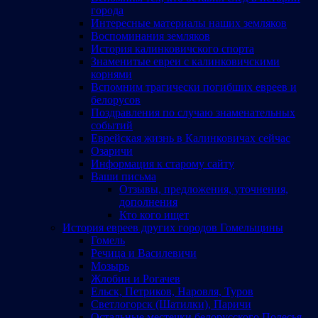
города
Интересные материалы наших земляков
Воспоминания земляков
История калинковичского спорта
Знаменитые евреи с калинковичскими
корнями
Вспомним трагически погибших евреев и
белорусов
Поздравления по случаю знаменательных
событий
Еврейская жизнь в Калинковичах сейчас
Озаричи
Информация к старому сайту
Ваши письма
Отзывы, предложения, уточнения,
дополнения
Кто кого ищет
История евреев других городов Гомельщины
Гомель
Речица и Василевичи
Мозырь
Жлобин и Рогачев
Ельск, Петриков, Наровля, Туров
Светлогорск (Шатилки), Паричи
Остальные местечки белорусского Полесья