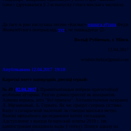
плюс» (друкавалася ў 2-м выпуску гэтага мінскага часопіса).
Да таго ж раю паслухаць песню «Космас»
нашага аўтара
Федзі
Жывалеўскага (напрыклад,
тут
), не пашкадуеце 🙂
Вольф Рубінчык, г. Мінск
12.04.2017
wrubinchyk[at]gmail.com
Апублiкавана 12.04.2017 19:18
Кароткі змест папярэдніх дзесяці серый:
№ 49
(
02.04.2017
).
Прымітывізацыя вобраза пратэстоўцаў
асобнымі аўтарамі. Разгон дэманстрантаў як анахранізм.
Адмова верыць, што “ўсё прапала”. Аптымістычныя назіранні
Л. Мірзаянавай, А. Горвата. Як час працуе супраць сістэмы.
Казус з сатырычнай налепкай ля станцыі мінскага метро.
Вынікі афіцыйнага даследавання хатніх гаспадарак.
Адступленне з жыцця беларускай пошты 2010 г. (як
адміністрацыя шкадавала вады ў спёку). Пошук адказу на