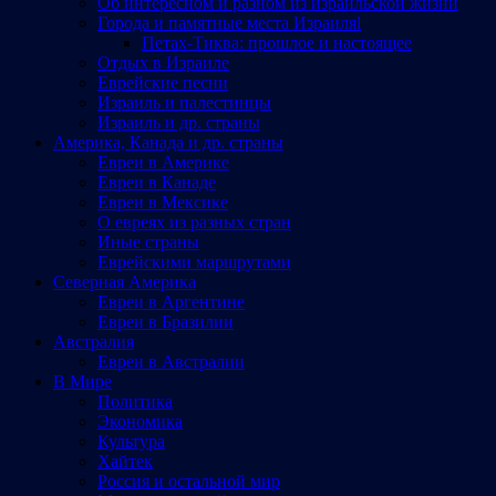
Об интересном и разном из израильской жизни
Города и памятные места Израиляl
Петах-Тиква: прошлое и настоящее
Отдых в Израиле
Еврейские песни
Израиль и палестинцы
Израиль и др. страны
Америка, Канада и др. страны
Евреи в Америке
Евреи в Канаде
Евреи в Мексике
О евреях из разных стран
Иные страны
Еврейскими маршрутами
Северная Америка
Евреи в Аргентине
Евреи в Бразилии
Австралия
Евреи в Австралии
В Мире
Политика
Экономика
Культура
Хайтек
Россия и остальной мир