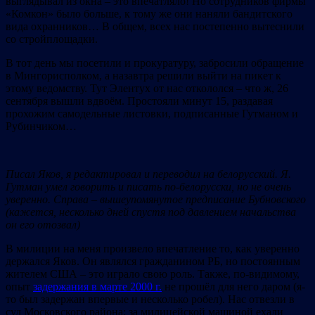
выглядывал из окна – это впечатляло! Но сотрудников фирмы
«Комкон» было больше, к тому же они наняли бандитского
вида охранников… В общем, всех нас постепенно вытеснили
со стройплощадки.
В тот день мы посетили и прокуратуру, забросили обращение
в Мингорисполком, а назавтра решили выйти на пикет к
этому ведомству. Тут Элентух от нас откололся – что ж, 26
сентября вышли вдвоём. Простояли минут 15, раздавая
прохожим самодельные листовки, подписанные Гутманом и
Рубинчиком…
Писал Яков, я редактировал и переводил на белорусский. Я.
Гутман умел говорить и писать по-белорусски, но не очень
уверенно. Справа – вышеупомянутое предписание Бубновского
(кажется, несколько дней спустя под давлением начальства
он его отозвал)
В милиции на меня произвело впечатление то, как уверенно
держался Яков. Он являлся гражданином РБ, но постоянным
жителем США – это играло свою роль. Также, по-видимому,
опыт
задержания в марте 2000 г.
не прошёл для него даром (я-
то был задержан впервые и несколько робел). Нас отвезли в
суд Московского района; за милицейской машиной ехали