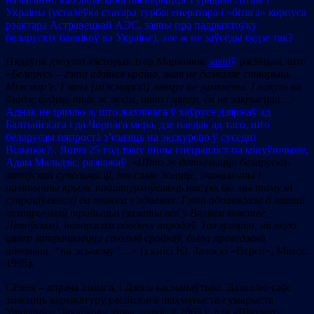
Украіны (усталёўка статара турбагенератара і «бітага» корпуса
рэактара Астравецкай АЭС, заявы пра падрыхтоўку
беларускіх баевікоў ва Украіне), але ж не заўсёды будзе так?
Нядаўна дэпутат-гісторык Ігар Марзалюк
заявіў
расійцам, што
«
Беларусь – гэта адзіная краіна, якая не дазваляе стварыць
Міжмор’е. Гэты [міжморскі] ланцуг не замкнёны. І пакуль ва
ўладзе будуць тыя ж людзі, што і цяпер, ён не закрыецца…
»
Аднак не цямлю я, што жахлівага ў хаўрусе дзяржаў ад
Балтыйскага і да Чорнага мора, дзе наедак ад таго, што
беларусам няпроста з’ездзіць на экскурсію ў суседні
Вільнюс?.. Яшчэ 25 год таму іншы спецыяліст па мінуўшчыне,
Адам Мальдзіс, разважаў
: «
Што ж датычыцца беларуска-
літоўскай супольнасці, то само жыццё, эканамічны і
палітычны крызіс падштурхоўваюць нас (як бы мы таму ні
супраціўляліся) да такога з’яднання. Гэта адпавядала б нашай
гістарычнай традыцыі (залаты век у Вялікім княстве
Літоўскім), інтарэсам абодвух народаў. Тая граніца, на якую
цяпер затрачваецца столькі сродкаў, была праведзена
адвольна, “па жывому”
…» (з кнігі Ю. Залоскі «Версіі», Мінск,
1995).
Cёння – апрача іншага, і Дзень касманаўтыкі. Дазволю сабе
змясціць карыкатуру расійскага шахматыста-гумарыста
Уладзіміра Чакаркова, прысланую ў 2003 г. для «Шахмат-