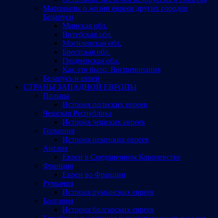
Материалы о жизни евреев других городов
Беларуси
Минская обл.
Витебская обл.
Могилевская обл.
Брестская обл.
Гродненская обл.
Как это было. Воспоминания
Беларусь и евреи
СТРАНЫ ЗАПАДНОЙ ЕВРОПЫ
Польша
История польских евреев
Чешская Республика
История чешских евреев
Германия
История немецких евреев
Англия
Евреи в Соединенном Королевстве
Франция
Евреи во Франции
Румыния
История румынских евреев
Болгария
История болгарских евреев