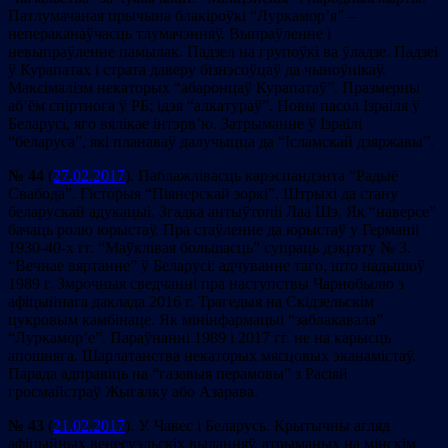
Патлумачаная прычына блакіроўкі “Луркамор’я” –
непераканаўчасць тлумачэнняў. Выпраўленне і
невыпраўленне памылак. Падзел на групоўкі ва ўладзе. Падзеі
ў Курапатах і страта даверу бізнэсоўцаў да чыноўнікаў.
Максімалізм некаторых “абаронцаў Курапатаў”. Празмерны
аб’ём спіртнога ў РБ; ідэя “алкатураў”. Новы пасол Ізраіля ў
Беларусі, яго вялікае інтэрв’ю. Затрыманне ў Ізраілі
“беларуса”, які планаваў далучыцца да “Ісламскай дзяржавы”.
№ 44
(
27.02.2017
). Паблажлівасць карэспандэнта “Радыё
Свабода”. Гісторыя “Піянерскай зоркі”. Штрыхі да стану
беларускай адукацыі. Згадка антыўтопіі Лаа Шэ. Як “наверсе”
бачаць ролю юрыстаў. Пра стаўленне да юрыстаў у Германіі
1930-40-х гг. “Маўклівая большасць” супраць дэкрэту № 3.
“Вечнае вяртанне” ў Беларусі: адчуванне таго, што надышоў
1989 г. Змрочныя сведчанні пра наступствы Чарнобылю з
афіцыйнага даклада 2016 г. Трагедыя на Скідзельскім
цукровым камбінаце. Як мінінфармацыі “заблакавала”
“Луркамор’е”. Параўнанні 1989 і 2017 гг. не на карысць
апошняга. Шарлатанства некаторых мясцовых эканамістаў.
Парада адправіць на “газавыя перамовы” з Расіяй
гросмайстраў Жыгалку або Азарава.
№ 43
(
21.02.2017
). У. Чавес і Беларусь. Крытычны агляд
афіцыйных венесуэльскіх выданняў, атрыманых на мінскім