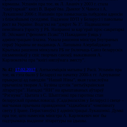
кірмашы. Успамін пра тое, як Л. Ананіч у 2003 г. стала
“сааўтаркай” кнігі В. Вараб’ёва. Дыялог У. Чавеса і А.
Лукашэнкі 2006 г. Напамін пра памыснасць пабудовы адносін
з бліжэйшымі суседзямі. Падзенне ВУП у Беларусі і павольны
рост ва Украіне. Водгукі на “дэкрэт № 3”. Падвышэнне
пенсійнага ўзросту ў РБ. Назіранні за кар’ерай прэс-сакратаркі
Н. Эйсмант (“феномен Псакі”?) Пажаданне ўзяць у
адміністрацыю блазна. Ухвала рашэння міністра ўнутраных
спраў Украіны не выдаваць А. Лапшына Азербайджану.
Крытыка рашэння мінкульта РБ не ўключаць Саюз беларускіх
пісьменнікаў у спіс творчых саюзаў, выказвання А.
Карлюкевіча пра “кнігі няпэўнага зместу”.
№ 42
(
17.02.2017
). Антысеміцкія матывы ў Расіі. Успамін пра
тое, як гэта было ў Беларусі на пачатку 2000-х гг. Адчуванне
прыкрасці ад паводзін “Нашай Нівы”, якая галаслоўна
прычапіла творам А. Бузіны цэтлік “антыўкраінская
літаратура”. Нападкі “НН” на арыштаваных аўтараў
“Рэгнума”. Цытата з С. Шыптэнкі пра гаротны стан
беларускай прамысловасці. (Сада)мазахізм у Беларусі і свеце –
магчымая прычына правядзення “хіджабнага” чэмпіянату
свету ў Іране. Перастаноўкі ў адміністрацыі Лукашэнкі. Думкі
пра тое, што намеснік міністра А. Карлюкевіч мог бы
падтрымаць выданне літаратуры на ідышы.