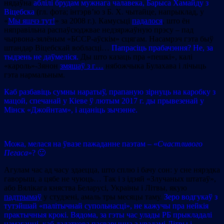
нядаўна
аблілі брудам мужнага чалавека, Барыса Хамайду з
Віцебска
(гл. фота; інтэрв’ю з Б. Х. чытайце, напрыклад, у
«
Мы яшчэ тут!
» за 2008 г.). Камусьці
падалося
, што ён
няправільна распаўсюджвае недзяржаўную прэсу – пад
чырвона-зялёным «БССР-аўскім» сцягам. Насамрэч гэта быў
штандар Віцебскай вобласці…
Папрасіць прабачэння? Не, за
тыдзень не даўмеліся.
Ды што казаць пра «пешкі», калі
«кароль»-Зянон
змяшаў з г…
нябожчыка Булахава і лічыць
гэта нармальным.
Каб разбавіць сумны наратыў, прапаную зірнуць на каробку з
мацой, спечанай у Кіеве ў лютым 2017 г. ды прывезенай у
Мінск «Джойнтам», і ацаніць зычэнне.
Можа, мелася на ўвазе пажаданне паэтам – «
Счастливого
Пегаса
»? 🙂
Агулам час ад часу здаецца, што сплю і бачу сон: y сне нярэдка
гаворыш, а цябе не чуюць… Так і з ідэяй «Злучаных штатаў»,
або Вялікага княства Беларусі, Украіны і Літвы, якую
падтрымаў
у студзені, амаль тры месяцы таму.
Зеро водгукаў з
тутэйшай «палітычнай супольнасці», не кажучы пра нейкія
практычныя крокі. Вядома, за гэты час улады РБ прыкладалі
намаганні, каб дадаткова пасварыцца з урадамі Літвы і