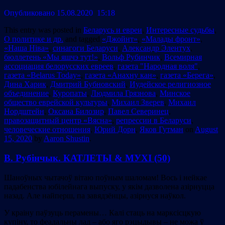
Опубликовано 15.08.2020 15:18
This entry was posted in
Беларусь и евреи
,
Интересные судьбы
,
О политике и др.
and tagged
«Джойнт»
,
«Малады фронт»
,
«Наша Ніва»
,
cинагоги Беларуси
,
Александр Элентух
,
бюллетень «Мы яшчэ тут!»
,
Вольф Рубинчик
,
Всемирная
ассоциация белорусских евреев
,
газета "Народная воля"
,
газета «Belarus Today»
,
газета «Анахну кан»
,
газета «Берега»
,
Дина Харик
,
Дмитрий Бубновский
,
Иудейское религиозное
объединение
,
Куропаты
,
Людмила Грязнова
,
Минское
общество еврейской культуры
,
Михаил Зверев
,
Михаил
Нордштейн
,
Оксана Билозир
,
Павел Северинец
,
правозащитный центр «Вясна»
,
репрессии в Беларуси
,
человеческие отношения
,
Юрий Дорн
,
Яков Гутман
on
August
15, 2020
by
Aaron Shustin
.
В. Рубінчык. КАТЛЕТЫ & МУХІ (50)
Шаноўных чытачоў вітаю поўным шаломам! Вось і нейкае
падабенства юбілейнага выпуску, у якім дазволена азірнуцца
назад. Але найперш, па завядзёнцы, азірнуся наўкол.
У краінy паўзуць перамены… Калі стаць на марксісцкую
купіну, то феадальны лад – або яго рэцыдывы – не можа ў