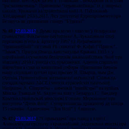
пытанне, што будзе далей з “сілавікамі”, нежаданне іх агулам
“расчалавечваць”. Прапанова “перавыхоўваць” іх у творчых
саюзах. Уражанні ад прэзентацыі кнігі Л. Паўлікавай-
Хейдаравай 29.03.2017. Ліст дэпутатаў Еўрапарламента пра
Беларусь як уратаванне гонару “Еўропы”.
№ 48
(
27.03.2017
). Думкі пра волю і няволю ў беларускім
грамадстве. Фактычнае паўтарэнне А. Лукашэнкам слоў
персанажа п’есы Б. Брэхта (у 1997 г.). Перайманне
“праваахоўнай” сістэмай РБ сюжэтаў Ф. Кафкі (“Працэс”,
“Замак”). Прагрэсіўнасць канстытуцыі Кракава 1815 г. у
параўнанні з сучасным беларускім заканадаўствам. Зноў пра
абяцанку 2010 г. увесці суд прысяжных. Адмова старшыні
Вярхоўнага суда ад канцэпцыі рэформ. Прапанова бачыць
нашу сітуацыю хутчэй праз прызму Я. Шварца, чым Дж.
Оруэла. Прэвентыўнае затрыманне актывістаў. Слізкасць
спецдакладчыка АБСЕ і многіх еўрапейскіх палітыкаў.
Назіранне А. Сідарэвіча – нямецкія “шмайсэры” на вуліцах
Мінска. Рэакцыя М. Акуліч на візіт у Беларусь С. Ландвер.
Крытыка ізраільскай міністаркі ў сеціве. Меркаванне пра
наступны “Дзень Волі”. Супярэчлівасць уражанняў ад шэсця
15 сакавіка. Адзначэнне “Дня Волі” ў Ашдодзе.
№ 47
(
23.03.2017
). “Справаздача” пра паход у клуб С.
Алексіевіч, на сустрэчу з краязнаўцамі, дадатковыя звесткі пра
з’езд СБП. Затрыманне А. Яўдахі. Эпізоды масавага забегу ў