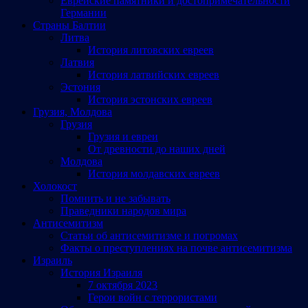
Еврейские памятники и достопримечательности
Германии
Страны Балтии
Литва
История литовских евреев
Латвия
История латвийских евреев
Эстония
История эстонских евреев
Грузия, Молдова
Грузия
Грузия и евреи
От древности до наших дней
Молдова
История молдавских евреев
Холокост
Помнить и не забывать
Праведники народов мира
Антисемитизм
Статьи об антисемитизме и погромах
Факты о преступлениях на почве антисемитизма
Израиль
История Израиля
7 октября 2023
Герои войн с террористами