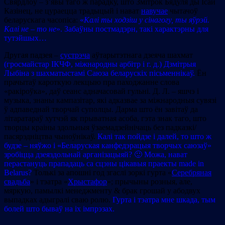
Свярдлоў – з’явы таго ж парадку, што Змітрок Бядуля ды Ісай
Казінец, не цураецца традыцый і нават
навучае
чытачоў
беларускага часопіса:
«
Калі ты ходзіш у сінагогу, ты яўрэй.
Калі не – то не
». Забаўны постмадэрн, такі характэрны для
тутэйшых…
Другая падзея –
сустрэча
аўтарытэтнага дзеяча шахмат
(гросмайстар ІКЧФ, міжнародны арбітр і г. д.) Дзмітрыя
Лыбіна з шахматыстамі Саюза беларускіх пісьменнікаў.
Ён
прачытаў кароткую лекцыю пра паходжанне слова
«ракіроўка», даў сеанс адначасовай гульні. Д. Л. – яшчэ і
музыка, знаны кампазітар, які адказвае за міжнародныя сувязі
ў адпаведнай творчай суполцы. Дарма што ён завітаў да
літаратараў хутчэй як прыватная асоба, гэта знак таго, што
творцы краіны здольныя ўзаемадзейнічаць без падказкі/
пасярэдніцтва чыноўнікаў.
Калі так пойдзе і далей, то што ж
будзе – няўжо і «Беларуская канфедэрацыя творчых саюзаў»
зробіцца дзеяздольнай арганізацыяй? 🙂 Можа, нават
перастануць прападаць са сцэны цікавыя праекты made in
Belarus?
Толькі за апошні год згаслі зоркі гурта «
Серебряная
свадьба
» і тэатра «
Хрыстафор
»; прычыны розныя, але,
мяркую, памылкі менеджменту & брак грошай у абодвух
выпадках адыгралі сваю ролю.
Гурта і тэатра мне шкада, тым
болей што бываў на іх імпрэзах.