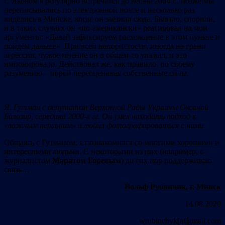
С Яковом я регулярно встречался до весны 2004 г., позже мы
переписывались по электронной почте и несколько раз
виделись в Минске, когда он заезжал сюда. Бывало, спорили,
и в таких случаях он «по-американски» реагировал на мои
аргументы: «Давай зафиксируем расхождение в этом пункте и
пойдём дальше». При всей напористости, иногда на грани
агрессии, чужое мнение он в общем-то уважал, и это
импонировало. Действовал же, как правило, по своему
разумению – порой переоценивая собственные силы.
Я. Гутман с депутатом Верховной Рады Украины Оксаной
Билозир, середина 2000-х гг.
O
н умел находить подход к
«важным персонам» и любил фотографироваться с ними
Общаясь с Гутманом, я познакомился со многими хорошими и
интересными людьми. С некоторыми из них (например, с
журналистом
Маратом Горевым
) до сих пор поддерживаю
связь…
Вольф Рубинчик, г. Минск
14.08.2020
wrubinchyk[at]gmail.com