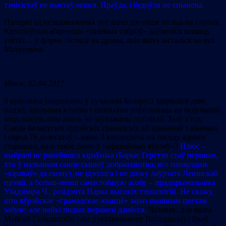
тэнісістаў не выстаўлялася. Праўда, і будоўля не спынена.
Паперкі ад незадаволеных усё яшчэ дзе-нідзе вісяць на слупах.
Крэатыўныя абаронцы «зялёных сяброў» даўмеліся вешаць
улёткі… у форме лісткоў на дрэвы, якія яшчэ засталіся на вул.
Матусевіча.
Мінск, 02.04.2017
9 красавіка ўпершыню ў сучаснай Беларусі здарыліся дзве
падзеі, здольныя істотна і пазітыўна паўплываць на будучыню,
хоць пакуль яны амаль не заўважаны публікай. Быў з’езд
Саюза беларускіх яўрэйскіх грамадскіх аб’яднанняў і абшчын,
і сярод 76 дэлегатаў – ажно 3 кандыдаты на пасаду аднаго
старшыні, калі такое было ў «афіцыйных яўрэяў»?
Плюс –
выбралі не ранейшага кіраўніка (Барыс Герстэн стаў першым,
хто ў названым саюзе сышоў добраахвотна; яго папярэднік
«кіраваў» да скону), не ідэолага і не дачку лаўрэата Ленінскай
прэміі, а больш-менш самастойную асобу – прадпрымальніка
Уладзіміра Ч., рэзідэнта Парка высокіх тэхналогій. Не скажу,
што яўрэйскае «грамадскае жыццё» зараз пышным цветам
забуяе, але нейкі подых перамен данёсся.
Чалавек, для якога
Майсей Гальдштэйн (aka рэвалюцыянер Валадарскі) і Якаў