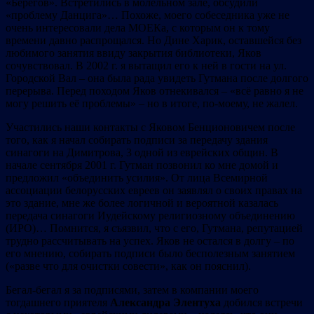
«Берегов». Встретились в молельном зале, обсудили
«проблему Данцига»… Похоже, моего собеседника уже не
очень интересовали дела МОЕКа, с которым он к тому
времени давно распрощался. Но Дине Харик, оставшейся без
любимого занятия ввиду закрытия библиотеки, Яков
сочувствовал. В 2002 г. я вытащил его к ней в гости на ул.
Городской Вал – она была рада увидеть Гутмана после долгого
перерыва. Перед походом Яков отнекивался – «всё равно я не
могу решить её проблемы» – но в итоге, по-моему, не жалел.
Участились наши контакты с Яковом Бенционовичем после
того, как я начал собирать подписи за передачу здания
синагоги на Димитрова, 3 одной из еврейских общин. В
начале сентября 2001 г. Гутман позвонил ко мне домой и
предложил «объединить усилия». От лица Всемирной
ассоциации белорусских евреев он заявлял о своих правах на
это здание, мне же более логичной и вероятной казалась
передача синагоги Иудейскому религиозному объединению
(ИРО)… Помнится, я съязвил, что с его, Гутмана, репутацией
трудно рассчитывать на успех. Яков не остался в долгу – по
его мнению, собирать подписи было бесполезным занятием
(«разве что для очистки совести», как он пояснил).
Бегал-бегал я за подписями, затем в компании моего
тогдашнего приятеля
Александра Элентуха
добился встречи