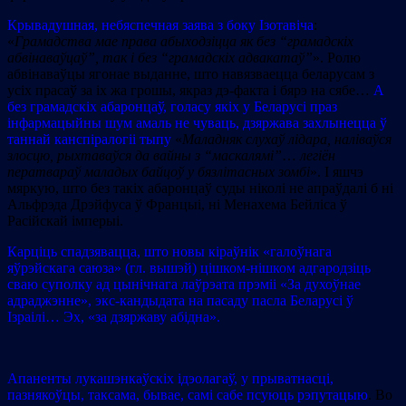
Крывадушная, небяспечная заява з боку Ізотавіча
:
«
Грамадства мае права абыходзіцца як без “грамадскіх
абвінаваўцаў”, так і без “грамадскіх адвакатаў”
». Ролю
абвінаваўцы ягонае выданне, што навязваецца беларусам з
усіх прасаў за іх жа грошы, якраз дэ-факта і бярэ на сябе…
А
без грамадскіх абаронцаў, голасу якіх у Беларусі праз
інфармацыйны шум амаль не чуваць, дзяржава захлынецца ў
таннай канспіралогіі тыпу
«
Маладняк слухаў лідара, наліваўся
злосцю, рыхтаваўся да вайны з “маскалямі”
…
легіён
ператвараў маладых байцоў у бязлітасных зомбі
». І яшчэ
мяркую, што без такіх абаронцаў суды ніколі не апраўдалі б ні
Альфрэда Дрэйфуса ў Францыі, ні Менахема Бейліса ў
Расійскай імперыі.
Карціць спадзявацца, што новы кіраўнік «галоўнага
яўрэйскага саюза» (гл. вышэй) цішком-нішком адгародзіць
сваю суполку ад цынічнага лаўрэата прэміі «За духоўнае
адраджэнне», экс-кандыдата на пасаду пасла Беларусі ў
Ізраілі… Эх, «за дзяржаву абідна».
Апаненты лукашэнкаўскіх ідэолагаў, у прыватнасці,
пазнякоўцы, таксама, бывае, самі сабе псуюць рэпутацыю
. Во