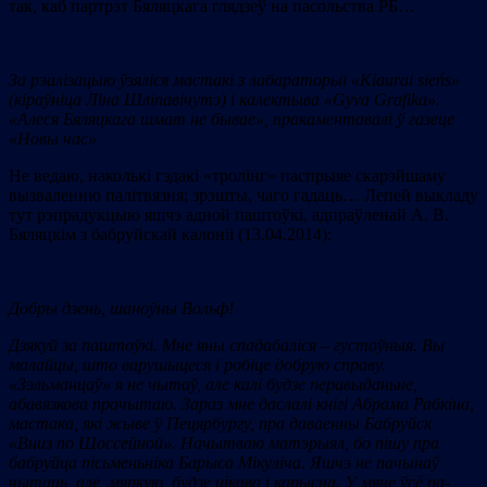
так, каб партрэт Бяляцкага глядзеў на пасольства РБ…
За рэалізацыю ўзяліся мастакі з лабараторыі «
Kiaurai
sie
ń
s
»
(кіраўніца Ліна Шліпавічутэ) і калектыва «
Gyva
Grafika
».
«Алеся Бяляцкага шмат не бывае», пракаментавалі ў газеце
«Новы час»
Не ведаю, наколькі гэдакі «тролінг» паспрыяе скарэйшаму
вызваленню палітвязня; зрэшты, чаго гадаць… Лепей выкладу
тут рэпрадукцыю яшчэ адной паштоўкі, адпраўленай А. В.
Бяляцкім з бабруйскай калоніі (13.04.2014):
Добры дзень, шаноўны Вольф!
Дзякуй за паштоўкі. Мне яны спадабаліся – густоўныя. Вы
малайцы, што варушыцеся і робіце добрую справу.
«Зэльманцаў» я не чытаў, але калі будзе перавыданьне,
абавязкова прачытаю. Зараз мне даслалі кнігі Абрама Рабкіна,
мастака, які жыве ў Пецярбургу, пра даваенны Бабруйск
«Вниз по Шоссейной». Начытваю матэрыял, бо пішу пра
бабруйца пісьменьніка Барыса Мікуліча. Яшчэ не пачынаў
чытаць, але, мяркую, будзе цікава і карысна. У мяне ўсё па-