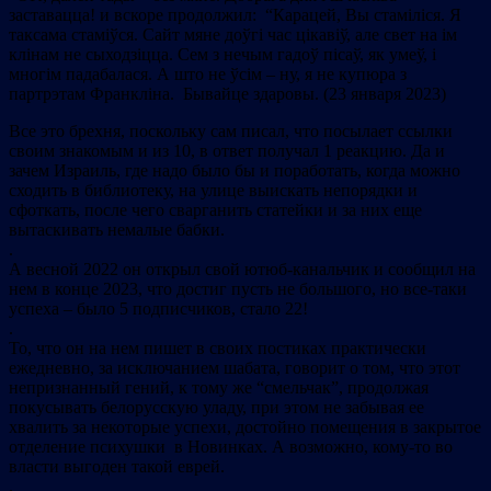
заставацца! и вскоре продолжил: “Карацей, Вы стаміліся. Я
таксама стаміўся. Сайт мяне доўгі час цікавіў, але свет на ім
клінам не сыходзіцца. Сем з нечым гадоў пісаў, як умеў, і
многім падабалася. А што не ўсім – ну, я не купюра з
партрэтам Франкліна. Бывайце здаровы. (23 января 2023)
Все это брехня, поскольку сам писал, что посылает ссылки
своим знакомым и из 10, в ответ получал 1 реакцию. Да и
зачем Израиль, где надо было бы и поработать, когда можно
сходить в библиотеку, на улице выискать непорядки и
сфоткать, после чего сварганить статейки и за них еще
вытаскивать немалые бабки.
.
А весной 2022 он открыл свой ютюб-канальчик и сообщил на
нем в конце 2023, что достиг пусть не большого, но все-таки
успеха – было 5 подписчиков, стало 22!
.
То, что он на нем пишет в своих постиках практически
ежедневно, за исключанием шабата, говорит о том, что этот
непризнанный гений, к тому же “смельчак”, продолжая
покусывать белорусскую уладу, при этом не забывая ее
хвалить за некоторые успехи, достойно помещения в закрытое
отделение психушки в Новинках. А возможно, кому-то во
власти выгоден такой еврей.
.