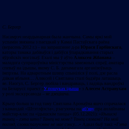
C
. Бергер
Насамрэч неардынарная была жанчына. Самы яркі мой
успамін звязаны з паездкай у Камаі Пастаўскага раёна
(верасень 2012 г.) – на запрашэнне д-ра
Юрася Гарбінскага
,
каторы тамака дабіваўся і дабіўся ўпарадкавання старых
яўрэйскіх могілкаў. Ехалі мы ў аўто
Аляксея Жбанава
–
маладога супрацоўніка міністэрства замежных спраў, аматара
спеваў на ідышы, якому С. Б. дапамагала арганізоўваць
імпрэзы. На адваротным шляху спыніліся ў полі, дзе расла
дзікая яблыня… Аляксей і Святлана сталі бадзёра латашыць
яе. Наогул, С. Бергер любіла і вандраваць, і ладзіць вандроўкі
па Беларусі: праект «
У пошуках ідыша
» з
Алесем Астравухам
у ролі экскурсавода – яе дзецішча.
Крыху больш за год таму Святлана Аронаўна яшчэ спрачалася
з камандай «Штэтлфэста», рэагуючы на
аб’яву
пра анлайнавы
майстар-клас па «ідышскім танцы» (05.12.2021): «
Ідышскі
танец – гэта што? Танец
на
мове
?
Танец
словамі
?
На
мой
погляд
,
словаспалучэнне
не
мае
сэнсу
…
» Адказ быў такі: «
Г
эта