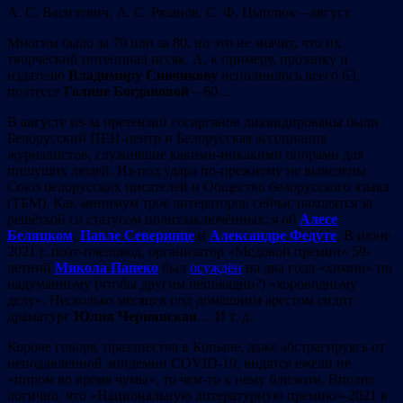
А. С. Василевич, А. С. Рязанов, С. Ф. Цыплюк – август.
Многим было за 70 или за 80, но это не значит, что их
творческий потенциал иссяк. А, к примеру, прозаику и
издателю
Владимиру
Сивчикову
исполнилось всего 63,
поэтессе
Галине
Богдановой
– 60…
В августе из-за претензий госорганов ликвидированы были
Белорусский ПЕН-центр и Белорусская ассоциация
журналистов, служившие какими-никакими опорами для
пишущих людей. Из-под удара по-прежнему не выведены
Союз белорусских писателей и Общество белорусского языка
(ТБМ). Как минимум трое литераторов сейчас находятся за
решёткой со статусом политзаключённых: я об
Алесе
Беляцком
,
Павле Северинце
и
Александре Федуте
. В июне
2021 г. поэт-пчеловод, организатор «Медовой премии» 59-
летний
Микола Папеко
был
осуждён
на два года «химии» по
надуманному (чтобы другим неповадно?) «хороводному
делу». Несколько месяцев под домашним арестом сидит
драматург
Юлия
Чернявская
… И т. д.
Короче говоря, празднества в Копыле, даже абстрагируясь от
неподавленной эпидемии COVID-19, видятся ежели не
«пиром во время чумы», то чем-то к нему близким. Вполне
логично, что «Национальную литературную премию»-2021 в