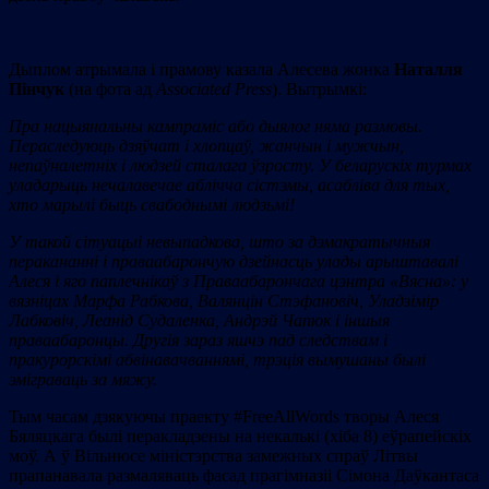
Дыплом атрымала і прамову казала Алесева жонка
Наталля
Пінчук
(на фота ад
Associated
Press
). Вытрымкі:
Пра нацыянальны кампраміс або дыялог няма размовы.
Пераследуюць дзяўчат і хлопцаў, жанчын і мужчын,
непаўналетніх і людзей сталага ўзросту. У беларускіх турмах
уладарыць нечалавечае аблічча сістэмы, асабліва для тых,
хто марылі быць свабоднымі людзьмі!
У такой сітуацыі невыпадкова, што за дэмакратычныя
перакананні і праваабарончую дзейнасць улады арыштавалі
Алеся і яго паплечнікаў з Праваабарончага цэнтра «Вясна»: у
вязніцах Марфа Рабкова, Валянцін Стэфановіч, Уладзімір
Лабковіч, Леанід Судаленка, Андрэй Чапюк і іншыя
праваабаронцы. Другія зараз яшчэ пад следствам і
пракурорскімі абвінавачваннямі, трэція вымушаны былі
эміграваць за мяжу.
Тым часам дзякуючы праекту #FreeAllWords творы Алеся
Бяляцкага былі перакладзены на некалькі (хіба 8) еўрапейскіх
моў. А ў Вільнюсе міністэрства замежных спраў Літвы
прапанавала размаляваць фасад прагімназіі Сімона Даўкантаса