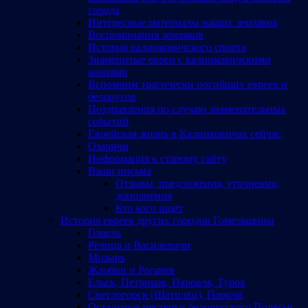
города
Интересные материалы наших земляков
Воспоминания земляков
История калинковичского спорта
Знаменитые евреи с калинковичскими
корнями
Вспомним трагически погибших евреев и
белорусов
Поздравления по случаю знаменательных
событий
Еврейская жизнь в Калинковичах сейчас
Озаричи
Информация к старому сайту
Ваши письма
Отзывы, предложения, уточнения,
дополнения
Кто кого ищет
История евреев других городов Гомельщины
Гомель
Речица и Василевичи
Мозырь
Жлобин и Рогачев
Ельск, Петриков, Наровля, Туров
Светлогорск (Шатилки), Паричи
Остальные местечки белорусского Полесья