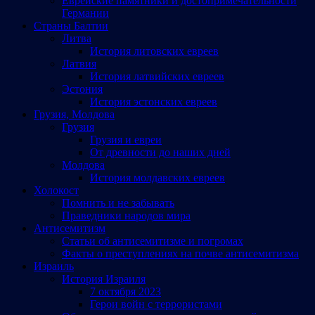
Еврейские памятники и достопримечательности
Германии
Страны Балтии
Литва
История литовских евреев
Латвия
История латвийских евреев
Эстония
История эстонских евреев
Грузия, Молдова
Грузия
Грузия и евреи
От древности до наших дней
Молдова
История молдавских евреев
Холокост
Помнить и не забывать
Праведники народов мира
Антисемитизм
Статьи об антисемитизме и погромах
Факты о преступлениях на почве антисемитизма
Израиль
История Израиля
7 октября 2023
Герои войн с террористами