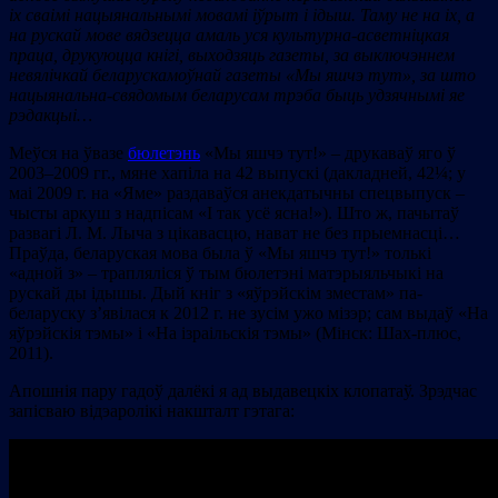
іх сваімі нацыянальнымі мовамі іўрыт і ідыш. Таму не на іх, а
на рускай мове вядзецца амаль уся культурна-асветніцкая
праца, друкуюцца кнігі, выходзяць газеты, за выключэннем
невялічкай беларускамоўнай газеты
«Мы яшчэ тут», за што
нацыянальна-свядомым беларусам трэба быць удзячнымі яе
рэдакцыі…
Меўся на ўвазе
бюлетэнь
«Мы яшчэ тут!» – друкаваў яго ў
2003–2009 гг., мяне хапіла на 42 выпускі (дакладней, 42¼; у
маі 2009 г. на «Яме» раздаваўся анекдатычны спецвыпуск –
чысты аркуш з надпісам «І так усё ясна!»). Што ж, пачытаў
развагі Л. М. Лыча з цікавасцю, нават не без прыемнасці…
Праўда, беларуская мова была ў «Мы яшчэ тут!» толькі
«адной з» – трапляліся ў тым бюлетэні матэрыяльчыкі на
рускай ды ідышы. Дый кніг з «яўрэйскім зместам» па-
беларуску з’явілася к 2012 г. не зусім ужо мізэр; сам выдаў «На
яўрэйскія тэмы» і «На ізраільскія тэмы» (Мінск: Шах-плюс,
2011).
Апошнія пару гадоў далёкі я ад выдавецкіх клопатаў. Зрэдчас
запісваю відэаролікі накшталт гэтага: