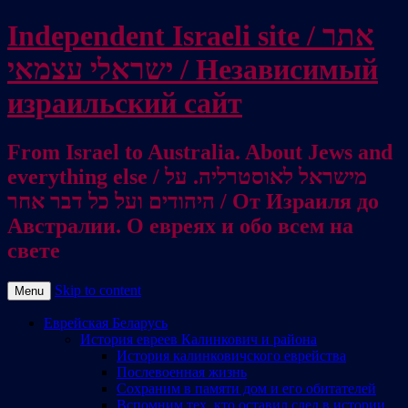
Independent Israeli site / אתר
ישראלי עצמאי / Независимый
израильский сайт
From Israel to Australia. About Jews and
everything else / מישראל לאוסטרליה. על
היהודים ועל כל דבר אחר / От Израиля до
Австралии. О евреях и обо всем на
свете
Skip to content
Menu
Еврейская Беларусь
История евреев Калинкович и района
История калинковичского еврейства
Послевоенная жизнь
Сохраним в памяти дом и его обитателей
Вспомним тех, кто оставил след в истории