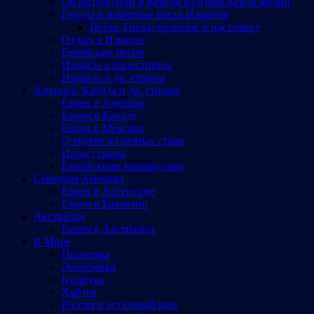
Об интересном и разном из израильской жизни
Города и памятные места Израиляl
Петах-Тиква: прошлое и настоящее
Отдых в Израиле
Еврейские песни
Израиль и палестинцы
Израиль и др. страны
Америка, Канада и др. страны
Евреи в Америке
Евреи в Канаде
Евреи в Мексике
О евреях из разных стран
Иные страны
Еврейскими маршрутами
Северная Америка
Евреи в Аргентине
Евреи в Бразилии
Австралия
Евреи в Австралии
В Мире
Политика
Экономика
Культура
Хайтек
Россия и остальной мир