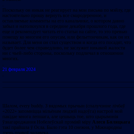
.
Поскольку он никак не реагирует на мои письма по мэйлу, где
настоятельно прошу вернуть все смародеренное, и
оставляемые комменты на его канальчике, о котором давно
забыл и натолкнулся в середине декабря прошлого года, где
еще и рекомендует читать его статьи на сайте, то это превью
помещу ко многим его опусам, или фельетончикам, как он их
называет. Для меня он стал существом и когда его посадят, что
будет более чем справедливо, не заслужит никакой жалости
ни с чьей-либо стороны, поскольку подличал в отношении
многих.
.
21 февраля 2024
.
_______________________________________________________
_______________________________________________________
Шалом, every buddy. З вядомых прычын (спалучэнне лічбаў
«2022» запомніцца мільёнам людзей надоўга) настрой мой
пакідае многа лепшага, але цешыць тое, што цырымонія
ўзнагароджання Нобелеўскай прэміяй міру
Алеся Бяляцкага
такі прайшла ў Осла. Было гэта 10 снежня, у Міжнародны
дзень правоў чалавека.