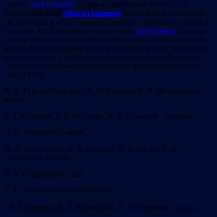
судя по
этой статейке
(а будем себя хорошо вести, так в
следующий раз и
Абрама Паперну
припомнят во всю мощь!).
Но заголовок в
«
СБ» угарный, конечно: «Писатели и книги в
порядке». Ни фига себе в порядке: уже
рассказывал
, сколько
умерло членов Союза белорусских писателей только за июль-
август 2021 г. (не менее шести из менее чем пятиста). Сейчас
кратко поведаю о потерях «литературного цеха» Беларуси с
начала года, называя покинувших нас членов двух союзов,
СБП и СПБ:
В. Ф. Гируть-Русакевич, В. Н. Киселёв, Ф. В. Шкирманков –
январь;
Л. Г. Матюхин, Р. И. Реутович, А. К. Сульянов – февраль;
И. А. Муравейко – март;
М. А. Карпеченко, А. К. Клышко, И. В. Малец, В. А.
Попкович – апрель;
И. К. Стадольник – май;
Л. К. Леванович (Леонов) – июнь;
Г. Б. Богданова, В. Л. Лясковский, В. Н. Сивчиков – июль;