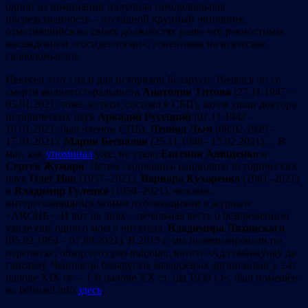
одной из номинаций получила самодовольная
посредственность – отставной крупный чиновник,
отметившийся на своих должностях разве что ревностным
насаждением «госидеологии», гонениями на всяческое
свободомыслие.
Невесел этот год и для историков Беларуси. Начался он со
смерти видного геральдиста
Анатолия
Титова
(27.11.1947 –
05.01.2021; тоже, кстати, состоял в СБП), затем ушли доктора
исторических наук
Аркадий
Русецкий
(01.11.1942 –
10.01.2021; был членом СПБ),
Леонид
Лыч
(08.02.1929 –
17.01.2021),
Мария
Беспалая
(25.11.1948– 15.02.2021)… В
мае, как
упоминал
уже, не стало
Евгения
Анищенко
и
С
ергея Жумаря
.
Летом скончались кандидаты исторических
наук
Олег Иов
(1957
–
2021),
Варвара Кухаренко
(1981–2021)
и
Владимир Гуленко
(1954–2021), человек,
интересовавшийся моими публикациями в журнале
«ARCHE». И вот на днях – печальная весть о безвременном
уходе ещё одного моего читателя,
Владимира Ляховского
(05.02.1964 – 07.09.2021). В 2015 г. мы полемизировали по
переписке; обзор его
opus
magnum
, книги «Ад гоманаўцаў да
гайсакоў. Чыннасць беларускіх маладзёвых арганізацый у 2-й
палове ХІХ ст. – 1-й палове ХХ ст. (да 1939 г.)», был помещён
на belisrael.info
здесь
.