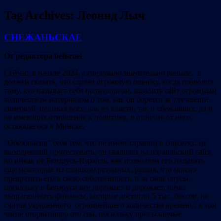
Tag Archives:
Леонид Лыч
СНЕЖАНЬСКАЕ
От редактора belisrael
Сейчас, в начале 2024, а следовало значительно раньше, я
должен сказать, что сделал огромную ошибку, когда позволил
тому, кто называет себя политологом, завалить сайт огромным
количеством материалом о том, как он борется за улучшение
синеокой, поливая всех, как во власти, так и сбежавших, да и
не имеющих отношение к политике, в отличие от него,
остающегося в Минске.
“Обезопасив” себя тем, что не имеет страниц в соцсетях, не
выходивший протестовать, он свалился на израильский сайт,
но никак не Беларусь-Израиль, как позволяли его называть
еще некоторые из слишком разумных, решив, что можно
превратить его в свою собственность, и за свои опусы,
поскольку в Беларуси все дорожает и дорожает, начал
выцыганивать финансы, которые достигли 5 тыс. баксов, не
считая украденного огромнейшего количества времени, в том
числе оторванного ото сна, поскольку присылаемые