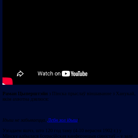
Раман Цыперштэйн
з Пінска прыслаў віншаванне з Ханукай,
якім ахвотна дзялюся:
Ідыш не забываецца.
Лебн зол ідыш
!
Узгадаем яшчэ, што 120 год таму (4-10 верасня 1902 г.) у
Мінску адбылася ўсерасійская канферэнцыя сіяністаў – у зале