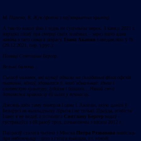
М. Папека, В. Жук (фоткі з паўзакрытых крыніц)
А так-то вакол зіма і ледзь не суцэльны змрок. З канца 2021 г.
нярэдка пісаў пра смерці сваіх знаёмых – зараз яшчэ адна
навіна з таго самага шэрагу.
Ілана Акапян
паведамляла ў fb
(29.12.2021, пер. з рус.):
Памяці Святланы Бергер.
Вельмі балюча…
Сышоў чалавек, які шукаў адказы на складаныя філасофскія
пытанні, яднаў, здавалася б, неаб’яднальнае: ідыш і
славянскую культуру, іудаізм і бахаізм… Няхай гэта
дапаможа пракласці ёй шлях у вечнасць.
Дзеcяць дзён таму памерла і сама І. Акапян, якую цанілі ў
Беларусі як выкладчыцу іўрыта і не толькі. Праўда, асабіста
Ілану я не ведаў, а псіхолага
Святлану Бергер
ведаў –
сустракаўся з ёй разоў трох, пачынаючы з вясны 2012 г.
Папрасіў сталага чытача з Мінска
Пятра Рэзванава
напісаць
пра нябожчыцу – што з гэтага выйшла, гл. ніжэй: