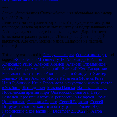
***
Алена, удава Аляксея Стрэльнікава, пра абставіны яго смерці
(fb, 22.12.2022):
Лёша ехаў на тэатральны варкшоп. У прыўкраснае месца на
прыродзе, далёка ад населеных пунктаў. Я падтрымлівала яго.
А ён радаваўся прыродзе і працы з людзьмі. Дарогі занесла, і
ім выпала пераходзіць возера. Лёша праваліўся пад лёд. Ён
выбраўся. Але стаяў моцны мароз. Дапамога не паспела
прыйсці…
This entry was posted in
Беларусь и евреи
,
О политике и др.
and
tagged
«Shtetlfest»
,
«Мы яшчэ тут!»
,
Александр Кабанов
,
Александр Раузо
,
Алексей Жбанов
,
Алексей Стрельников
,
Алесь Астраух
,
Алесь Беляцкий
,
Виталий Жук
,
Владислав
Богомольников
,
газета «Авив»
,
евреи и белорусы
,
Змитер
Дяденко
,
Илана Акопян
,
Илона Караваева (Иоанна Ривз)
,
Илья Рубинчик
,
Инна Герасимова
,
искусство и жизнь
,
костёл
в Зембине
,
Леонид Лыч
,
Микола Папека
,
Наталья Пинчук
,
Нобелевская премия мира
,
Ошмянская синагога
,
Пётр
Резванов
,
проекты и утопии
,
репрессии в Беларуси
,
Роман
Циперштейн
,
Светлана Бергер
,
Сергей Гаранин
,
Сергей
Петрухин
,
слонимская синагога
,
утраты
,
юбилеи
,
Юрась
Гарбинский
,
Яков Басин
on
December 21, 2022
by
Aaron
Shustin
.