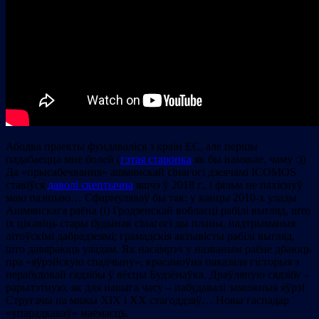
Абодва праекты фундаваліся з краін ЕС, але першы
падабаецца мне болей (
гэтая старонка
як бы намякае, чаму :))
Да «прысабечвання» ашмянскай сінагогі дзеячамі ІСОMOS
ставіўся
даволі скептычна
яшчэ ў 2018 г., і фільм не пахіснуў
маю пазіцыю… Сфармуляваў бы так: у канцы 2010-х улады
Ашмянскага раёна (і) Гродзенскай вобласці рабілі выгляд, што
іх цікавіць стары будынак сінагогі ды планы, падтрыманыя
літоўскімі дабрадзеямі; грамадскія актывісты рабілі выгляд,
што давяраюць уладам. Як насамрэч у названым раёне дбаюць
пра «яўрэйскую спадчыну», красамоўна паказала гісторыя з
перабудовай сядзібы ў вёсцы Будзёнаўка. Драўляную сядзібу –
рарытэтную, як для нашага часу – пабудавалі заможныя яўрэі
Стругачы на мяжы ХІХ і ХХ стагоддзяў… Новы гаспадар
«упарадкаваў» маёмасць.