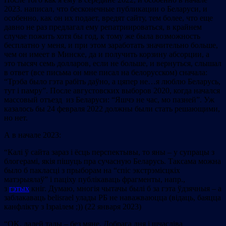
2023. написал, что бесконечные публикации о Беларуси, и
особенно, как он их подает, вредят сайту, тем более, что еще
давно не раз предлагал ему репатриироваться, в крайнем
случае пожить хотя бы год, к тому же была возможность
бесплатно у меня, и при этом заработать значительно больше,
чем он имеет в Минске, да и получить корзину абсорции, а
это тысяч семь долларов, если не больше, и вернуться, слышал
в ответ (все письма он мне писал на белорусском) сначала:
“Трэба было гэта рабiть даўно, а цяпер не…я люблю Беларусь,
тут i памру”. После августовских выборов 2020, когда начался
массовый отъезд из Беларуси: “Яшчэ не час, мо пазней”. Уж
казалось бы 24 февраля 2022 должны были стать решающими,
но нет.
А в начале 2023:
“Калі ў сайта зараз і ёсць перспектывы, то яны – у супрацы з
блогерамі, якія пішуць пра сучасную Беларусь. Таксама можна
было б пакласці з прыборам на “спіс экстрэмісцкіх
матэрыялаў” і паціху публікаваць фрагменты, напр.,
з
гэтых
кніг. Думаю, многія чытачы былі б за гэта ўдзячныя – а
заблакаваць belisrael улады РБ не наважваюцца (відаць, баяцца
канфлікту з Ізраілем ;)) (22 января 2023)
“OK, далей тады – без мяне. Добрага дня і шчасліва