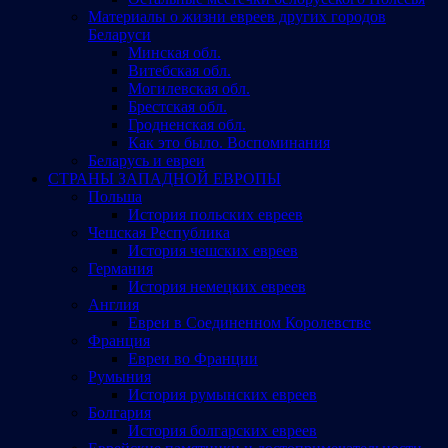
Материалы о жизни евреев других городов
Беларуси
Минская обл.
Витебская обл.
Могилевская обл.
Брестская обл.
Гродненская обл.
Как это было. Воспоминания
Беларусь и евреи
СТРАНЫ ЗАПАДНОЙ ЕВРОПЫ
Польша
История польских евреев
Чешская Республика
История чешских евреев
Германия
История немецких евреев
Англия
Евреи в Соединенном Королевстве
Франция
Евреи во Франции
Румыния
История румынских евреев
Болгария
История болгарских евреев