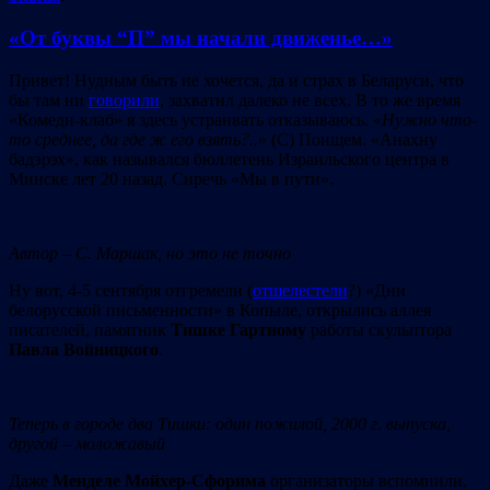
«От буквы “П” мы начали движенье…»
Привет! Нудным быть не хочется, да и страх в Беларуси, что
бы там ни
говорили
, захватил далеко не всех. В то же время
«Комеди-клаб» я здесь устраивать отказываюсь. «
Нужно
что-
то
среднее,
да
где
ж
его
взять?..
» (С) Поищем. «Анахну
бадэрэх», как назывался бюллетень Израильского центра в
Минске лет 20 назад. Сиречь «Мы в пути».
Автор
–
С.
Маршак,
н
о
это
не
точно
Ну вот, 4-5 сентября отгремели (
отшелестели
?) «Дни
белорусской письменности» в Копыле, открылись аллея
писателей, памятник
Тишке
Гартному
работы скульптора
Павла
Войницкого
.
Теперь
в
городе
два
Тишки
:
один
пожилой, 2000 г. выпуска,
другой
–
моложавый
Даже
Менделе
Мойхер-Сфорима
организаторы вспомнили,