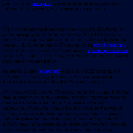
ужо фактычна
вернутая
Ілонай Караваевай
ва ўласнасць
райвыканкама, не зведае лёсу зембінскага касцёла.
Тут, у сталічным пяціпавярховым доме на бул. Шаўчэнкі, 4,
уночы разгарэўся смерцяносны пажар. Фота 19.12.2022; за
двое сутак пажарныя расчысцілі завалы, мантажнікі ўмацавалі
сцены… Як было на ранку 17 снежня, гл. па
гэтай спасылцы
.
Не састарэла, выглядае, мая змрачнаватая
красавіцкая нататка
;
на ціхім бульвары за 9 месяцаў загінула больш людзей, чым за
ўвесь час яго існавання 🙁
Апрача тых, каго
пералічваў
надоечы, у 2022-м памёр мой
фамільянт – а можа, і далёкі сваяк. Віцебскі кампазітар
Аляксандр Рауза
напісаў у фэйсбуку (пер. з рус.):
17 студзеня 2022 года на 75-м годзе пайшоў з жыцця Рубінчык
Ілья Барысавіч, выдатны музыка, педагог, прафесіянал сваёй
справы. За доўгія гады працы ў нашым каледжы ён
падрыхтаваў дзясяткі спецыялістаў для ўстаноў адукацыі і
культуры горада Віцебска, вобласці і рэспублікі, а таксама
лаўрэатаў выканальніцкіх конкурсаў, салістаў аркестраў. Ён
заўжды вылучаўся незвычайнай культурай зносінаў, высокай
адукаванасцю, чалавечнасцю, шчырым стаўленнем да