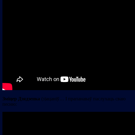
Зміцер Дзядзенка
(з)ацаніў… І прапанаваў паслухаць сваю
песню: