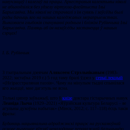
навучэнцаў і калегаў па працы. Аркестравыя калектывы ніколі
не абыходзіліся без удзелу віртуоза-флейтыста Ільі
Барысавіча. Мы ніколі не страчвалі з ім сувязь і заўсёды былі
рады бачыць яго на нашых каледжавых мерапрыемствах.
Выказваем глыбокія спачуванні родным і блізкім Рубінчыка Ільі
Барысавіча. Памяць аб ім назаўсёды застанецца ў нашых
сэрцах!
І
.
Б
.
Рубінчык
З тэатральным дзеячам
Аляксеем Стрэльнікавым
(1983-
2022; застаўка 2019 г.) 5 год таму бралі ўдзел у
серыі лекцый
«(Не)расстраляная паэзія». Чаму на мінулым тыдні спынілася
яго жыццё, мне дагэтуль не ясна.
Толькі цяпер заўважыў, што ў
кнізе
доктара гістарычных навук
Леаніда Лыча
(1929–2021) «Яўрэйская культура Беларусі – яе
агульны духоўны набытак» (Мінск, 2012; с. 117–118) ёсць такія
фразы:
Будаваць нацыянальна-адраджэнскі працэс на рускамоўнай
аснове вымушае яўрэяў невалоданне пераважнай бальшынёю