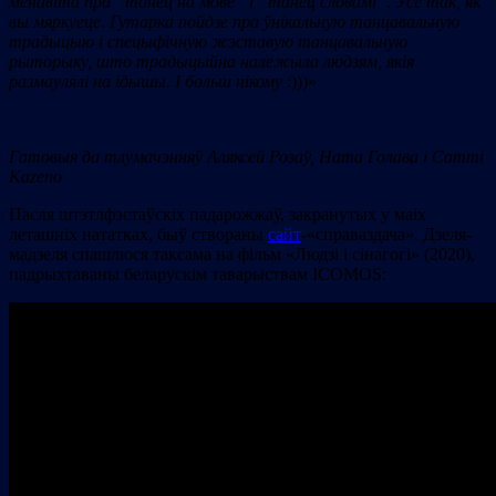
менавіта пра “танец на мове” і “танец словамі”. Усё так, як
вы мяркуеце. Гутарка пойдзе пра ўнікальную танцавальную
традыцыю і спецыфічную жэставую танцавальную
рыторыку, што традыцыйна належыла людзям, якія
размаулялі на ідышы. І больш нікому
:)))»
Гатовыя да тлумачэнняў Аляксей Розаў, Ната Голава і
Cammi
Kazeno
Пасля штэтлфэстаўскіх падарожжаў, закранутых у маіх
леташніх нататках, быў створаны
сайт
-«справаздача». Дзеля-
мадзеля спашлюся таксама на фільм «Людзі і сінагогі» (2020),
падрыхтаваны беларускім таварыствам ІСОMOS: