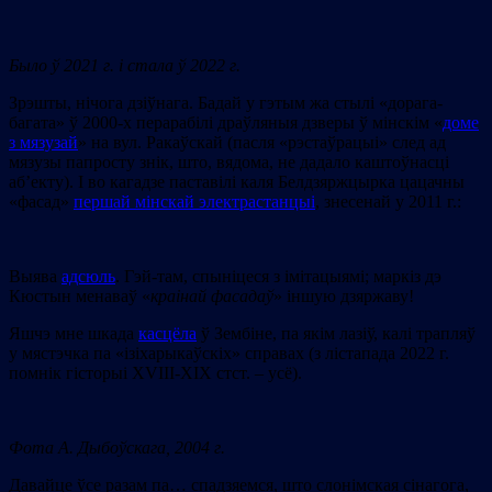
Было ў 2021 г. і стала ў 2022 г.
Зрэшты, нічога дзіўнага. Бадай у гэтым жа стылі «дорага-
багата» ў 2000-х перарабілі драўляныя дзверы ў мінскім «
доме
з мязузай
» на вул. Ракаўскай (пасля «рэстаўрацыі» след ад
мязузы папросту знік, што, вядома, не дадало каштоўнасці
аб’екту). І во кагадзе паставілі каля Белдзяржцырка цацачны
«фасад»
першай мінскай электрастанцыі
, знесенай у 2011 г.:
Выява
адсюль
. Гэй-там, спыніцеся з імітацыямі; маркіз дэ
Кюстын менаваў «
краінай фасадаў
» іншую дзяржаву!
Яшчэ мне шкада
касцёла
ў Зембіне, па якім лазіў, калі трапляў
у мястэчка па «ізіхарыкаўскіх» справах (з лістапада 2022 г.
помнік гісторыі ХVIII-XIX стст. – усё).
Фота А. Дыбоўскага, 2004 г.
Давайце ўсе разам па… спадзяемся, што слонімская сінагога,