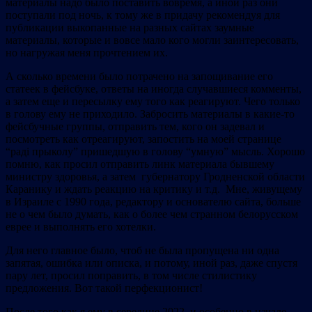
материалы надо было поставить вовремя, а иной раз они
поступали под ночь, к тому же в придачу рекомендуя для
публикации выкопанные на разных сайтах заумные
материалы, которые и вовсе мало кого могли заинтересовать,
но нагружая меня прочтением их.
А сколько времени было потрачено на запощивание его
статеек в фейсбуке, ответы на иногда случавшиеся комменты,
а затем еще и пересылку ему того как реагируют. Чего только
в голову ему не приходило. Забросить материалы в какие-то
фейсбучные группы, отправить тем, кого он задевал и
посмотреть как отреагируют, запостить на моей странице
“радi прыколу” пришедшую в голову “умную” мысль. Хорошо
помню, как просил отправить линк материала бывшему
министру здоровья, а затем губернатору Гродненской области
Каранику и ждать реакцию на критику и т.д. Мне, живущему
в Израиле с 1990 года, редактору и основателю сайта, больше
не о чем было думать, как о более чем странном белорусском
еврее и выполнять его хотелки.
Для него главное было, чтоб не была пропущена ни одна
запятая, ошибка или описка, и потому, иной раз, даже спустя
пару лет, просил поправить, в том числе стилистику
предложения. Вот такой перфекционист!
После того как я ему в середине 2022, и особенно в начале