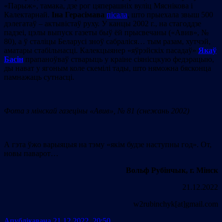
«Парыж», тамака, дзе рог цяперашніх вуліц Мяснікова і
Калектарнай.
Іна Герасімава
пісала
, што прыехала звыш 500
дэлегатаў – актывістаў руху. У канцы 2002 г., на стагоддзе
падзеі, цэлы выпуск газеты быў ёй прысвечаны («Авив», №
80), а ў сталіцы Беларусі зноў сабраліся… тым разам, хутчэй,
аматары стабільнасці. Калекцыянер «яўрэйскіх пасадаў»
Якаў
Басін
прапаноўваў стварыць у краіне сіянісцкую федэрацыю,
ды нават у ягоным коле скемілі тады, што няможна бясконца
памнажаць сутнасці.
Фота з мінскай газеціны
«Авив», № 81 (снежань 2002)
А гэта ўжо варыяцыя на тэму «якім будзе наступны год». От,
новы паварот…
Вольф Рубінчык, г. Мінск
21.12.2022
w2rubinchyk[at]gmail.com
Апублiкавана 21.12.2022 20:50