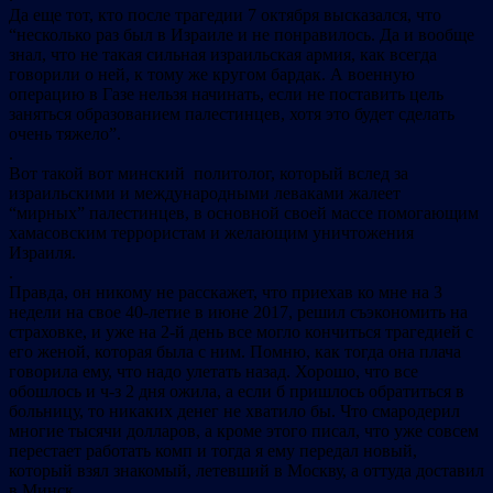
Да еще тот, кто после трагедии 7 октября высказался, что
“несколько раз был в Израиле и не понравилось. Да и вообще
знал, что не такая сильная израильская армия, как всегда
говорили о ней, к тому же кругом бардак. А военную
операцию в Газе нельзя начинать, если не поставить цель
заняться образованием палестинцев, хотя это будет сделать
очень тяжело”.
.
Вот такой вот минский политолог, который вслед за
израильскими и международными леваками жалеет
“мирных” палестинцев, в основной своей массе помогающим
хамасовским террористам и желающим уничтожения
Израиля.
.
Правда, он никому не расскажет, что приехав ко мне на 3
недели на свое 40-летие в июне 2017, решил съэкономить на
страховке, и уже на 2-й день все могло кончиться трагедией с
его женой, которая была с ним. Помню, как тогда она плача
говорила ему, что надо улетать назад. Хорошо, что все
обошлось и ч-з 2 дня ожила, а если б пришлось обратиться в
больницу, то никаких денег не хватило бы. Что смародерил
многие тысячи долларов, а кроме этого писал, что уже совсем
перестает работать комп и тогда я ему передал новый,
который взял знакомый, летевший в Москву, а оттуда доставил
в Минск.