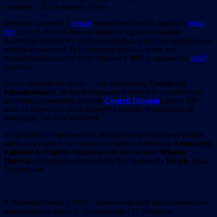
старому… Да сустрэчы, Алесь.
Першую паказваў у
гэтым
восеньскім тэксце, другую –
вось
тут
(у 2013-2014 гг. будучы набеліят адгукаўся на мае
пасланні). Пыталіся ў сеціве некаторыя, а што яго арганізацыя
зрабіла карыснага? Тут і цяпер не месца і не час для
паглыбленага аналізу. Мне «Вясна» ў 2001 г. дапамагла,
пісаў
пра гэта.
Сярод пазітыўных навін – і тое, што святар
Уладзіслаў
Багамольнікаў
, за якога перажывалі многія (у прыватнасці,
яго былы сукамернік, філолаг
Сяргей Гаранін
), пасля 100
дзён на Акрэсціна ўсё ж вярнуўся дахаты. З падпіскай аб
нявыездзе, але тым не меней…
У сярэдзіне снежня пакінулі месцы няволі некаторыя іншыя
вязні, што сядзелі «за палітыку»: брэсцкія блогеры
Аляксандр
Кабанаў
&
Сяргей Пятрухін
, пружанскі паэт
Мікола
Папека
, кобрынскі «абражальнік Яго вялікасці»
Віталь Жук
.
Тэндэнцыя?
А. Кабанаў (злева; у 2020 г. кароткі час быў прэс-сакратаром
ініцыятыўнай групы С. Ціханоўскай) і С. Пятрухін