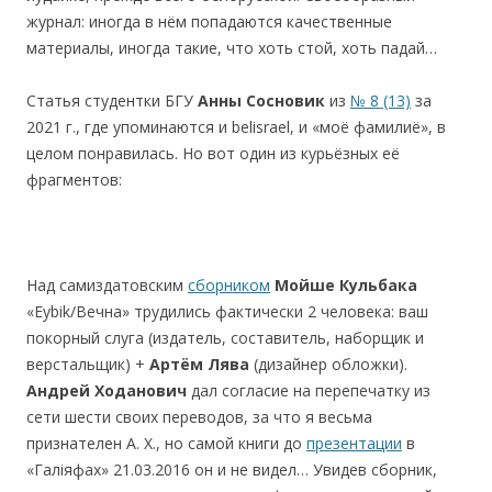
журнал: иногда в нём попадаются качественные
материалы, иногда такие, что хоть стой, хоть падай…
Статья студентки БГУ
Анны Сосновик
из
№ 8 (13)
за
2021 г., где упоминаются и belisrael, и «моё фамилиё», в
целом понравилась. Но вот один из курьёзных её
фрагментов:
Над самиздатовским
сборником
Мо
йше
Кульбака
«Eybik/Вечна» трудились фактически 2 человека: ваш
покорный слуга (издатель, составитель, наборщик и
верстальщик) +
Арт
ём Лява
(дизайнер обложки).
А
ндрей Ходанович
дал согласие на перепечатку из
сети шести своих переводов, за что я весьма
признателен А. Х., но самой книги до
презентации
в
«Галіяфах» 21.03.2016 он и не видел… Увидев сборник,