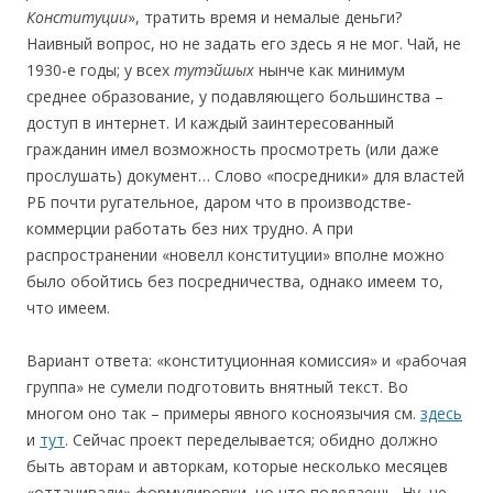
Конституции
», тратить время и немалые деньги?
Наивный вопрос, но не задать его здесь я не мог. Чай, не
1930-е годы; у всех
тутэйшых
нынче как минимум
среднее образование, у подавляющего большинства –
доступ в интернет. И каждый заинтересованный
гражданин имел возможность просмотреть (или даже
прослушать) документ… Слово «посредники» для властей
РБ почти ругательное, даром что в производстве-
коммерции работать без них трудно. А при
распространении «новелл конституции» вполне можно
было обойтись без посредничества, однако имеем то,
что имеем.
Вариант ответа: «конституционная комиссия» и «рабочая
группа» не сумели подготовить внятный текст. Во
многом оно так – примеры явного косноязычия см.
здесь
и
тут
. Cейчас проект переделывается; обидно должно
быть авторам и авторкам, которые несколько месяцев
«оттачивали» формулировки, но что поделаешь. Ну, не