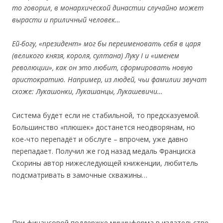
то
говорил,
в м
онарх
ич
еской д
инаст
ии
случайно мож
ет
вы
расти
и пр
иличный ч
еловек…
Ей-бог
у, «пр
ез
ид
ент» мог бы пер
еименовать с
еб
я
в цар
я
(в
ел
икого князя, к
ороля, султана) Луку І
и «
име
нем
р
ев
олюц
ии»,
как
он
это люб
ит, сф
орм
ирова
ть новую
ар
ист
ократ
ию. Напр
имер,
из людей, ч
ьи
фамилии
звуч
ат
схоже: Лукашонк
и, Лукашанцы, Лукаш
ев
ич
и…
Система будет если не стабильной, то предсказуемой.
Большинство «плюшек» достанется неодворянам, но
кое-что перепадёт и обслуге – впрочем, уже давно
перепадает. Получил же год назад медаль Франциска
Скорины автор нижеследующей книженции, любитель
подсматривать в замочные скважины…
При финансовой поддержке мининформа в издательстве