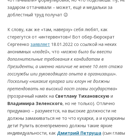
задаром оттачивали – может, ещё и медальки за
доблестный труд получат 😉
К слову, как же «там, наверху» себя любят, как
стерегутся от «интервентов»! Вот обер-бюрократ
Сергеенко
заявляет
18.01.2022 со ссылкой на неких
анонимных «
людей
», что «
мо
жно было бы ввести
дополнительные требования к кандидатам в
Президенты, а именно наличие не менее 10 лет стажа
госслужбы или руководящего опыта в организации
».
Поскольку
«
никакие
кухарка или клоун не должны
претендовать на высокий пост главы государства
»
(прозрачный намёк на
Светлану
Тихановскую
и
Владимира
Зеленского
, но не только). Отлично
придумано – разумеется, на высокие должности не
должны замахиваться не то что кухарки, а и кухаркины
дети! Рулить всенепременно должны такие яркие
индивидуальности, как
Дмитрий Петруша
(сын главы