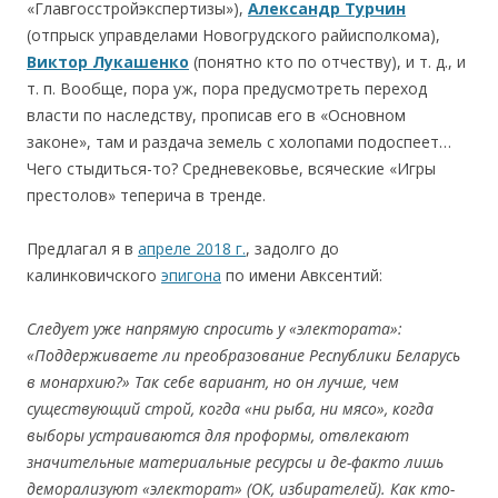
«Главгосстройэкспертизы»),
Александр Турчин
(отпрыск управделами Новогрудского райисполкома),
Виктор Лукашенко
(понятно кто по отчеству), и т. д., и
т. п. Вообще, пора уж, пора предусмотреть переход
власти по наследству, прописав его в «Основном
законе», там и раздача земель с холопами подоспеет…
Чего стыдиться-то? Средневековье, всяческие «Игры
престолов» теперича в тренде.
Предлагал я в
апреле 2018 г.
, задолго до
калинковичского
эпигона
по имени Авксентий:
Следует уже напрямую спросить
у «элект
орат
а»:
«
Под
держиваете
ли пр
еобр
азование Р
еспубл
ики Беларусь
в м
онарх
ию?» Так с
ебе вар
иант,
но
он л
учше,
чем
существующий
строй, к
огда «н
и рыба, н
и мяс
о», к
огда
выб
оры
устраиваются для пр
оформы,
отвлекают
знач
ительны
е мат
ер
иальны
е р
есурсы
и д
е-факт
о
лишь
д
ем
орал
изую
т «элект
орат» (ОК,
избирателей).
Как
кто-