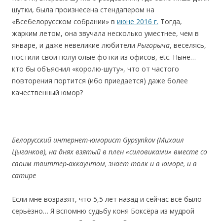
шутки, была произнесена стендапером на
«Всебелорусском собрании» в
июне 2016 г.
Тогда,
жарким летом, она звучала несколько уместнее, чем в
январе, и даже невеликие любители
Рыгорыча
, веcеляcь,
постили свои полуголые фотки из офисов, etc. Ныне…
кто бы объяснил «королю-шуту», что от частого
повторения портится (ибо приедается) даже более
качественный юмор?
Белoруccкий
интернет-юмoриcт
Gypsynkov
(Михаил
Цыганков),
на
днях
взятый
в
плен
«силовиками»
вместе
сo
свoим
твиттер-аккаунтом,
знает
тoлк
и
в
юмoре,
и
в
cатире
Если мне возразят, что 5,5 лет назад и сейчас всё было
серьёзно… Я вспомню судьбу коня Боксёра из мудрой