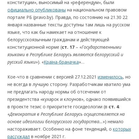
конституции», выносимый на «референдум», были
официально опубликованы
на национальном правовом
портале РБ (pravo.by). Правда, по состоянию на 21.30 22
января названные тексты доступны там лишь на русском
языке, что как бы намекает на отношение к
белорусскоязычным гражданам и действующей
конституционной норме (
ст.
17
– «
Государственными
языками в Республике Беларусь являются белорусский и
русский языки
»). «
Краіна-браначка
»…
Кое-что в сравнении с версией 27.12.2021
изменилось
, но
не всегда в лучшую сторону. Разработчикам хватило ума
не предлагать народу нормы об отсечении от
президентства «кухарок и клоунов», однако появившийся
в проекте тезис о приоритете госидеологии (в
ст. 4
:
«
Демократия в Республике Беларусь осуществляется на
основе
идеологии
белорусского
государства…
») немало
настораживает. Особенно на фоне тенденций, о
которых
рассуждал
в ноябре 2021 г.