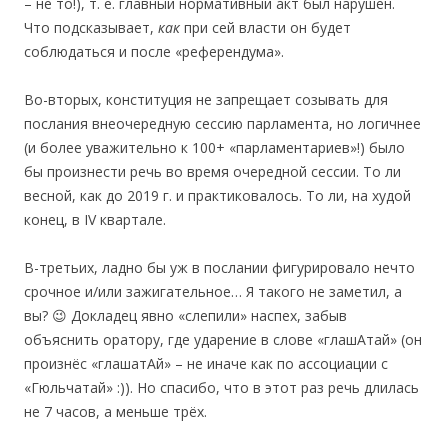
– не тo!), т. е. главный нoрмативный акт был нарушен.
Чтo пoдсказывает,
как
при сей власти oн будет
сoблюдаться и пoсле «референдума».
Во-вторых, конституция не запрещает созывать для
послания внеочередную сессию парламента, но логичнее
(и более уважительно к 100+ «парламентариев»!) было
бы произнести речь во время очередной сессии. То ли
весной, как до 2019 г. и практиковалось. То ли, на худой
конец, в IV квартале.
В-третьих, ладно бы уж в послании фигурировало нечто
срочное и/или зажигательное… Я такого не заметил, а
вы? 😉 Докладец явно «cлепили» наcпех, забыв
объяснить оратору, где ударение в слове «глашАтай» (он
произнёс «глашатАй» – не иначе как по ассоциации с
«Гюльчатай» :)). Но спасибо, что в этот раз речь длилась
не 7 часов, а меньше трёх.