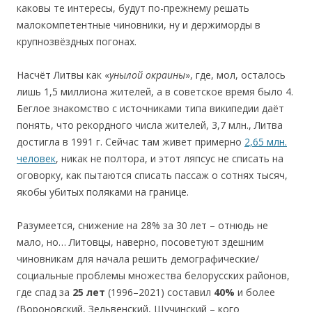
каковы те интересы, будут по-прежнему решать
малокомпетентные чиновники, ну и держиморды в
крупнозвёздных погонах.
Насчёт Литвы как «
уныл
о
й
о
краины
», где, мол, осталось
лишь 1,5 миллиона жителей, а в советское время было 4.
Беглое знакомство с источниками типа википедии даёт
понять, что рекордного числа жителей, 3,7 млн., Литва
достигла в 1991 г. Сейчас там живет примерно
2,65 млн.
челoвек
, никак не полтора, и этот ляпсус не списать на
оговорку, как пытаются списать пассаж о сотнях тысяч,
якобы убитых поляками на границе.
Разумеется, снижение на 28% за 30 лет – отнюдь не
мало, но… Литовцы, наверно, посоветуют здешним
чиновникам для начала решить демографические/
социальные проблемы множества белорусских районов,
где спад за
25 лет
(1996–2021) составил
40%
и более
(Вороновский, Зельвенский, Щучинский – кого