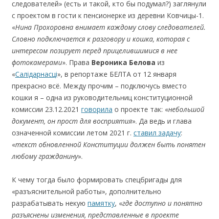
следователей» (есть и такой, кто бы подумал?) заглянули
с проектом в гости к пенсионерке из деревни Ковчицы-1.
«
Нина Прохоровна внимает каждому слову следователей.
Словно подключается к разговору и кошка, которая с
интересом позирует перед прицелившимися в нее
фотокамерами
». Права
Вероника
Белова
из
«
Салідарнасці
», в репортаже БЕЛТА от 12 января
прекрасно всё. Между прочим – подключусь вместо
кошки я – одна из руководительниц конституционной
комиссии 23.12.2021
говорила
о проекте так: «
небольшой
документ, он прост для восприятия
». Да ведь и глава
означенной комиссии летом 2021 г.
ставил задачу
:
«
текст обновленной Конституции должен быть понятен
любому гражданину
».
К чему тогда было формировать спецбригады для
«разъяснительной работы», дополнительно
разрабатывать некую
памятку
, «
где доступно и понятно
разъяснены изменения, представленные в проекте