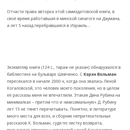
Отчасти права авторка этой самиздатовской книги, в
своё время работавшая в минской синагоге на Даумана,
а лет 5 назад перебравшаяся в Израиль…
Экземпляр книги (124 с., тираж не указан) обнаружился в
библиотеке на бульваре Шевченко. С
Кэрэн Вольман
пересекался в начале 2000-х, когда она звалась Леной
Когаловской, это человек моего поколения, но в целом
её рассказы меня не впечатлили. Этакая Дина Рубина на
минималках – притом что и «максимальную» Д. Рубину
лет 15 не тянет перечитывать. Понятно, в литературе
много места для всех, и сборник непритязательных
рассказов К. Вольман, судя по листку возврата,
пользуется спросом у читателей нашей Каштановки.