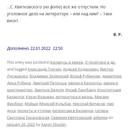
…C. Квятковского (
на
фото
) всё же отпустили. Но
уголовное дело на литераторе – или над ним? – таки
висит.
В.
Р.
Дополнено 22.01.2022 22:50
This entry was posted in
Беларусь и евреи
,
О политике и др.
and tagged
Александр Турчин
,
Андрей Ходанович
,
Виктор
Лукашенко
,
Владимир Зеленский
,
Вольф Рубинчик
,
демагогия
,
Дина Рубина
,
Дмитрий Петруша
,
евреи и белорусы
,
евреи и
христианство
,
Змитрок Бядуля
,
Иосиф Лангбард
,
Конституция
Беларуси
,
Кэрэн Вольман
,
литература и жизнь
,
Михаил
Финберг
,
Мойше (Моисей) Кульбак
,
Николай Витиков
,
пир
духа
,
проекты и утопии
,
репрессии в Беларуси
,
сатира
,
Светлана Тихановская
,
Северин Квятковский
,
юбилеи
on
January 20, 2022
by
Aaron Shustin
.