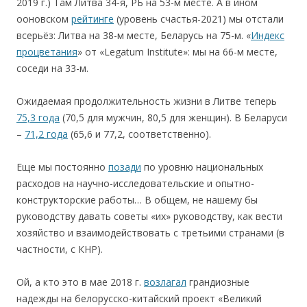
2019 г.) Там Литва 34-я, РБ на 53-м месте. А в ином
ооновском
рейтинге
(уровень счастья-2021) мы отстали
всерьёз: Литва на 38-м месте, Беларусь на 75-м. «
Индекс
процветания
» от «Legatum Institute»: мы на 66-м месте,
соседи на 33-м.
Ожидаемая продолжительность жизни в Литве теперь
75,3 года
(70,5 для мужчин, 80,5 для женщин). В Беларуси
–
71,2 года
(65,6 и 77,2, соответственно).
Еще мы постоянно
позади
по уровню национальных
расходов на научно-исследовательские и опытно-
конструкторские работы… В общем, не нашему бы
руководству давать советы «их» руководству, как вести
хозяйство и взаимодействoвать с третьими странами (в
частности, с КНР).
Ой, а кто это в мае 2018 г.
возлагал
грандиозные
надежды на белорусско-китайский проект «Великий