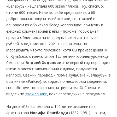
«Беларусь» нашлёпали 600 экземпляров… ну, спасибо,
что не 600 тысяч. Нелегко себе представить и 60
добровольных покупателей книжки, состоящей в
основном из обрывков бесед «оппозиционерчиков» и
ехидных комментариев к ним – похоже, госбюджет
просто облегчился на очередные сколько-то тысяч
рублей. А ведь могло в 2021 г. правительство
(пере)издать что-то полезное, хотя бы произведения М.
С. Кульбака; отмечался же 125-летний юбилей уроженца
Сморгони.
Андрей Ходанович
не первый год переводит
стихи Моисея Соломоновича с идиша, получается
неплохо. Свежий перевод – поэма Кульбака «Беларусь» (в
оригинале «Райсн»), которая, по некоторым сведениям,
способствует воспитанию патриотизмa 😉 Cпешите
видеть по
этой ссылке
, пока переводчик не передумал.
На днях «СБ» вспомнила о 140-летии знаменитого
архитектора
Иосифа Лангбарда
(1882–1951) – о том,