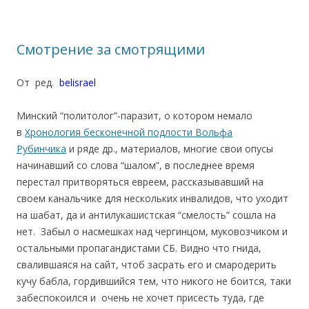
Смотрение за смотрящими
От ред.
belisrael
Минский “политолог”-паразит, о котором немало
в
Хронология бесконечной подлости Вольфа
Рубинчика
и ряде др., материалов, многие свои опусы
начинавший со слова “шалом”, в последнее время
перестал притворяться евреем, рассказывавший на
своем канальчике для нескольких инвалидов, что уходит
на шабат, да и антилукашистская “смелость” сошла на
нет. Забыл о насмешках над чергинцом, муковозчиком и
остальными пропагандистами СБ. Видно что гнида,
свалившаяся на сайт, чтоб засрать его и смародерить
кучу бабла, гордившийся тем, что никого не боится, таки
забеспокоился и очень не хочет присесть туда, где