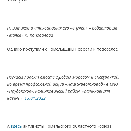
Н. Витиков и атаковавшая его «внучка»
–
редакторша
«Маяка»
И.
Коновалова
Однако поступали с Гомельщины новости и повеселее.
Изучаем
проект
вмест
е с Дедом Морозом и Снегурочкой
.
Во время профсоюзной акции «Наш животновод» в ОАО
«Прудокское»
,
Калинковичский
район.
«Калінкавіцкія
навіны»,
13.01.2022
А
здесь
активисты Гомельского областного «союза