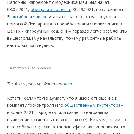
Напомню, капремонт с модернизацией был начат
03.05.2021,
обещали закончить
30.09.2021, не сложилось.
В
октябре
и
январе
указывал на этот казус, неужели
помогло? Декларация о преобразовании поликлиники в
Центр – хитроумный ход, с ним гораздо легче разъяснить
вышестоящему начальству, почему ремонтные работы
настолько затянулись.
OLYMPUS DIGITAL CAMERA
Так было раньше. Фото
отсюда
Кстати, если кто-то думает, что я имею отношение к
комитету госконтроля (его
общественным инспекторам
в конце 2021 г. вроде сулили какие-то награды за
выявление «отдельных недостатков»?). Не имел, не имею
и не собираюсь; если вставляю «фитили» чиновникам, то
на свой страх и риск. Зато никто не скажет мне: «А вот