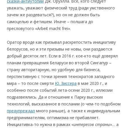
сказки-антиутопии
Дж. Оруэлла. Все, кого следует
уважать, уважают физический труд (ради умственного
зачем же раздеваться?), но он не должен быть
самоцелью и фетишем. Иначе – полшага до
пресловутого «Arbeit macht frei».
Оратор вроде как призывал раскрепостить инициативу
белорусов, но и эти призывы не новы, они раздаются
добрый десяток лет. Если в 2016 г. кое-кто ещё доверял
планам превращения Беларуси во второй Сингапур –
страну авторитарную, но удобную для бизнеса,
перспективную с точки зрения технократов западного
мира – то после смерти
Ю. Зиссера
в мае 2020 г., и
особенно после событий лета-осени 2020 г., иллюзии
подразвеялись. Да и отношение к Парку высоких
технологий, высказанное в послании (о чем-то подобном
предупреждал
много раньше), а также к индивидуальным
предпринимателям, оптимизма не прибавляет.
Инициативка-то нужна в рамках «
интере
с
о
в
с
траны
»… а