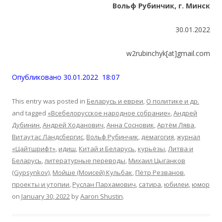
Вольф
Рубинчик,
г.
Минс
к
30.01.2022
w2rubinchyk[at]gmail.com
Опубликовано 30.01.2022 18:07
This entry was posted in
Беларусь и евреи
,
О политике и др.
and tagged
«Всебелорусское народное собрание»
,
Андрей
Дубинин
,
Андрей Ходанович
,
Анна Сосновик
,
Артём Лява
,
Витаутас Ландсбергис
,
Вольф Рубинчик
,
демагогия
,
журнал
«Цайтшрифт»
,
идиш
,
Китай и Беларусь
,
курьёзы
,
Литва и
Беларусь
,
литературные переводы
,
Михаил Цыганков
(Gypsynkov)
,
Мойше (Моиcей) Кульбак
,
Пётр Резванов
,
проекты и утопии
,
Руслан Пархамович
,
сатира
,
юбилеи
,
юмор
on
January 30, 2022
by
Aaron Shustin
.