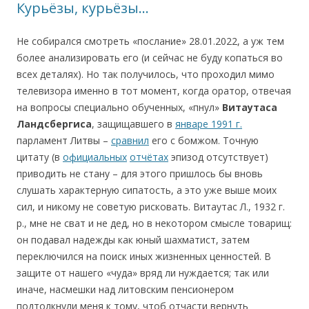
Курьёзы, курьёзы…
Не собирался смотреть «послание» 28.01.2022, a уж тем
более анализировать его (и сейчас не буду копаться во
всех деталях). Но так получилось, что проходил мимо
телевизора именно в тот момент, когда оратор, отвечая
на вопросы специально обученных, «пнул»
Витаутаса
Ландсбергиса
, защищавшего в
январе 1991 г.
парламент Литвы –
сравнил
его с бомжом. Точную
цитату (в
официальных
отчётах
эпизод отсутствует)
приводить не стану – для этого пришлось бы вновь
слушать характерную сипатость, а это уже выше моих
сил, и никому не советую рисковать. Витаутас Л., 1932 г.
р., мне не сват и не дед, но в некотором смысле товарищ:
он подавал надежды как юный шахматист, затем
переключился на поиск иных жизненных ценностей. В
защите от нашего «чуда» вряд ли нуждается; так или
иначе, наcмeшки над литовским пенсионерoм
подтолкнули меня к тому, чтоб отчасти вернуть