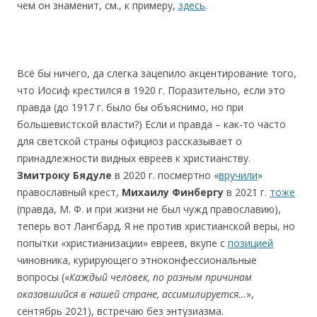
чем он знаменит, см., к примеру,
здесь
.
Всё бы ничего, да слегка зацепило акцентирование того,
что Иосиф крестился в 1920 г. Поразительно, если это
правда (до 1917 г. было бы объяснимо, но при
большевистской власти?) Если и правда – как-то часто
для светской страны официоз рассказывает о
принадлежности видных евреев к христианству.
Змитроку Бядуле
в 2020 г. посмертно «
вручили
»
православный крест,
Михаилу Финбергу
в 2021 г.
тоже
(правда, М. Ф. и при жизни не был чужд православию),
теперь вот Лангбард. Я не против христианской веры, но
попытки «христианизации» евреев, вкупе с
позицией
чиновника, курирующего этноконфессиональные
вопросы («
Каждый человек, по разным причинам
оказавшийся в нашей стране, ассимилируется
…
»,
сентябрь 2021), встречаю без энтузиазма.