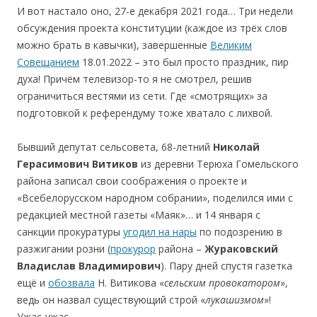
И вот настало оно, 27-е декабря 2021 года… Три недели
обсуждения проекта конституции (каждое из трёх слов
можно брать в кавычки), завершенные
Великим
Совещанием
18.01.2022 – это был просто праздник, пир
духа! Причём телевизор-то я не смотрел, решив
ограничиться вестями из сети. Где «смотрящих» за
подготовкой к референдуму тоже хватало с лихвой.
Бывший депутат сельсовета, 68-летний
Николай
Герасимович Витиков
из деревни Терюха Гомельского
района записал свои соображения о проекте и
«Всебелорусском народном собрании», поделился ими с
редакцией местной газеты «Маяк»… и 14 января с
санкции прокуратуры
угодил на нары
по подозрению в
разжигании розни (
прокурор
района –
Жураковский
Владислав Владимирович
). Пару дней спустя газетка
ещё и
обозвала
Н. Витикова «
сельским провокатором
»,
ведь он назвал существующий строй «
лукашизмом
»!
Ужас-ужас.