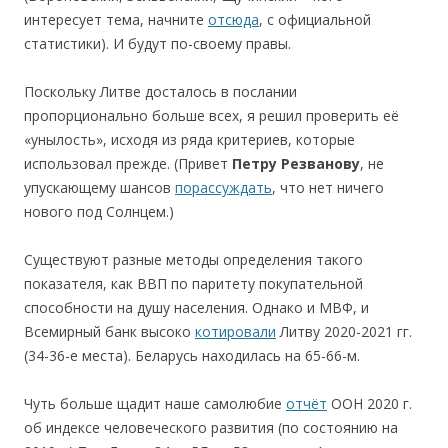
интересует тема, начните
отсюда
, с официальной
статистики). И будут по-своему правы.
Поскольку Литве досталось в послании
пропорционально больше всех, я решил проверить её
«унылость», исходя из ряда критериев, которые
использовал прежде. (Привет
Петру Резванову
, не
упускающему шансов
порассуждать
, что нет ничего
нового под Солнцем.)
Существуют разные методы определения такого
показателя, как ВВП по паритету покупательной
способности на душу населения. Однако и МВФ, и
Всемирный банк высоко
котировали
Литву 2020-2021 гг.
(34-36-е места). Беларусь находилась на 65-66-м.
Чуть больше щадит наше самолюбие
отчёт
ООН 2020 г.
об индексе человеческого развития (по состоянию на