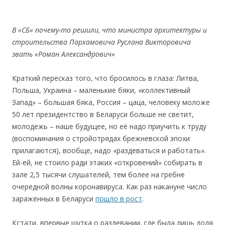
В
«
CБ»
почему-то
решили,
чтo
министра
архитектуры
и
cтроител
ь
ства
Пархамовича
Руслана
Викторовича
зват
ь
«Роман
Александрович»
Краткий пересказ того, что бросилось в глаза: Литва,
Польша, Украина – маленькие бяки, «коллективный
Запад» – большая бяка, Россия – цаца, человеку моложе
50 лет президентство в Беларуси больше не светит,
молодежь – наше будущее, но её надо приучить к труду
(воспоминания о стройотрядах брежневской эпохи
прилагаются), вообще, надо «раздеваться и работать».
Ей-ей, не стоило ради этаких «откровений» собирать в
зале 2,5 тысячи слушателей, тем более на гребне
очередной волны коронавируса. Как раз накануне число
заражённых в Беларуси
пошло в рост
.
Кстати, впервые шутка о раздевании, где была лишь доля