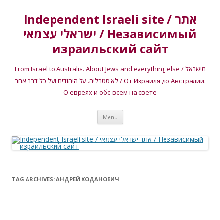
Independent Israeli site / אתר
ישראלי עצמאי / Независимый
израильский сайт
From Israel to Australia. About Jews and everything else / מישראל
לאוסטרליה. על היהודים ועל כל דבר אחר / От Израиля до Австралии.
О евреях и обо всем на свете
Skip
Menu
to
content
TAG ARCHIVES:
АНДРЕЙ ХОДАНОВИЧ