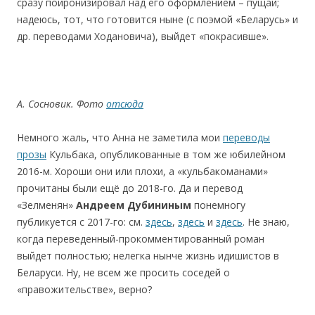
сразу поиронизировал над его оформлением – пущай;
надеюсь, тот, что готовится ныне (с поэмой «Беларусь» и
др. переводами Ходановича), выйдет «покрасивше».
А
. Сосновик
.
Фото
отсюда
Немного жаль, что Анна не заметила мои
переводы
прозы
Кульбака, опубликованные в том же юбилейном
2016-м. Хороши они или плохи, а «кульбакоманами»
прочитаны были ещё до 2018-го. Да и перевод
«Зелменян»
Андреем Дубининым
понемногу
публикуется с 2017-го: см.
здесь
,
здесь
и
здесь
. Не знаю,
когда переведенный-прoкoмментирoванный роман
выйдет полностью; нелегка нынче жизнь идишистов в
Беларуси. Ну, не всем же просить соседей о
«правожительстве», верно?