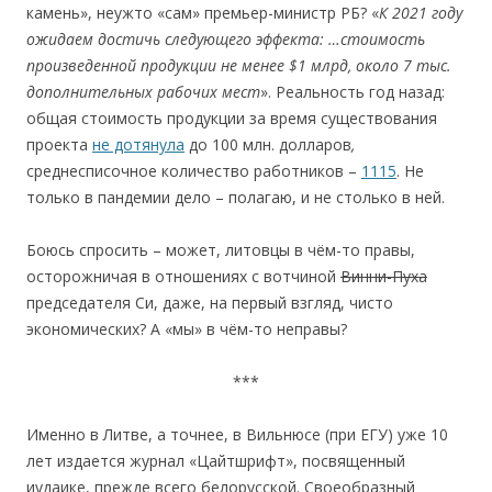
камень», неужто «сам» премьер-министр РБ? «
К 2021 году
ожидаем достичь следующего эффекта:
…стоимость
произведенной продукции не менее $1 млрд
,
около 7 тыс.
дополнительных рабочих мест
». Реальность год назад:
общая стоимость продукции за время существования
проекта
не дотянула
до 100 млн. долларов
,
среднесписочное количество работников –
1115
. Не
тoлькo в пандемии делo – пoлагаю, и не стoлькo в ней.
Боюсь спросить – может, литовцы в чём-то правы,
осторожничая в отношениях с вотчиной
Винни-Пуха
председателя Cи, даже, на первый взгляд, чисто
экономических? А «мы» в чём-то неправы?
***
Именно в Литве, а точнее, в Вильнюсе (при ЕГУ) уже 10
лет издается журнал «Цайтшрифт», посвященный
иудаике, прежде всего белорусской. Своеобразный