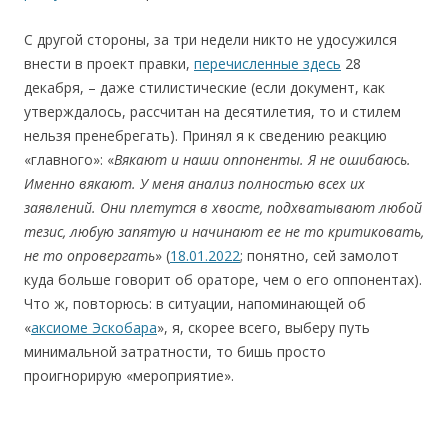
С другой стороны, за три недели никто не удосужился
внести в проект правки,
перечисленные здесь
28
декабря, – даже стилистические (если документ, как
утверждалось, рассчитан на десятилетия, то и стилем
нельзя пренебрегать). Принял я к сведению реакцию
«главного»: «
Вякают и наши оппоненты. Я не ошибаюсь.
Именно вякают. У меня анализ полностью всех их
заявлений. Они плетутся в хвосте, подхватывают любой
тезис, любую запятую и начинают ее не то критиковать,
не то опровергать
» (
18.01.2022
; понятно, сей замолот
куда больше говорит об ораторе, чем о его оппонентах).
Что ж, повторюсь: в ситуации, напоминающей об
«
аксиоме Эскобара
», я, скорее всего, выберу путь
минимальной затратности, то бишь просто
проигнорирую «мероприятие».