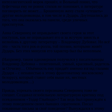
интеллигентский морок прошёл, и Вольный понял, что
буфетчица ему не ровня: стихов не понимает, о литературе
поговорить не может… Брошенную жену стали «утешать»
другие молодняковцы, в том числе и Дударь. Доутешались до
того, что она оказалась на панели, среди уличных
проституток.
Анна Северинец не оправдывает своего героя за этот
поступок, как не оправдывает его и за жгучую зависть и
нелюбовь к другому литератору – Владимиру Дубовке. Но всё
это – часть того рок-н-ролла, той поэзии, которыми живёт
Дударь. Без этих минусов его характер был бы неполным.
(Например, таким одномерным получился у писательницы
Владимир Дубовка – позитивный, умный, красивый, радетель
за Отчизну… Объёмность ему придаёт именно взгляд глазами
Дударя – с ненавистью к этому франтоватому московскому
белорусу, который ставит себя выше их, местных
молодняковцев…)
Правда, упрекать своего персонажа Северинец тоже не
спешит. Создавал оглобельную литературную критику под
псевдонимом «Тодар Глыбоцкі»? Так ведь был принуждён к
этому поведением своих бывших соратников. Писал
покаянные письма за своё поведение? Вынуждался к этому