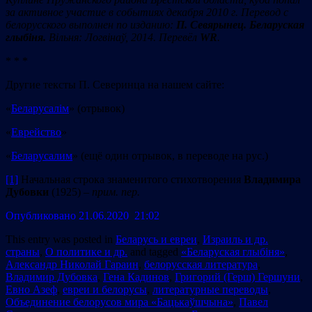
за активное участие в событиях декабря 2010 г. Перевод с
белорусского выполнен по изданию:
П. Севярынец. Беларуская
глыбіня.
Вільня: Логвінаў, 2014. Перевёл
WR
.
* * *
Другие тексты П. Северинца на нашем сайте:
«
Беларусалім
» (отрывок)
«
Еврейство
»
«
Беларусалим
» (ещё один отрывок, в переводе на рус.)
[1]
Начальная строка знаменитого стихотворения
Владимира
Дубовки
(1925) –
прим. пер.
Опубликовано 21.06.2020 21:02
This entry was posted in
Беларусь и евреи
,
Израиль и др.
страны
,
О политике и др.
and tagged
«Беларуская глыбіня»
,
Александр Николай Гараин
,
белорусская литература
,
Владимир Дубовка
,
Гена Кадинов
,
Григорий (Герш) Гершуни
,
Евно Азеф
,
евреи и белорусы
,
литературные переводы
,
Объединение белорусов мира «Бацькаўшчына»
,
Павел