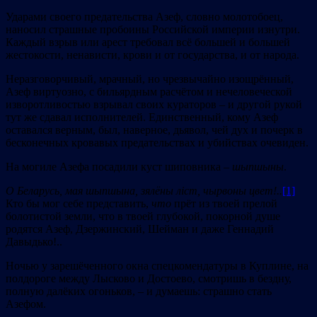
Ударами своего предательства Азеф, словно молотобоец,
наносил страшные пробоины Российской империи изнутри.
Каждый взрыв или арест требовал всё большей и большей
жестокости, ненависти, крови и от государства, и от народа.
Неразговорчивый, мрачный, но чрезвычайно изощрённый,
Азеф виртуозно, с бильярдным расчётом и нечеловеческой
изворотливостью взрывал своих кураторов – и другой рукой
тут же сдавал исполнителей. Единственный, кому Азеф
оставался верным, был, наверное, дьявол, чей дух и почерк в
бесконечных кровавых предательствах и убийствах очевиден.
На могиле Азефа посадили куст шиповника –
шыпшыны
.
О Беларусь, мая шыпшына, зялёны ліст, чырвоны цвет!..
[1]
Кто бы мог себе представить,
что
прёт из твоей прелой
болотистой земли, что в твоей глубокой, покорной душе
родятся Азеф, Дзержинский, Шейман и даже Геннадий
Давыдько!..
Ночью у зарешёченного окна спецкомендатуры в Куплине, на
полдороге между Лысково и Достоево, смотришь в бездну,
полную далёких огоньков, – и думаешь: страшно стать
Азефом.