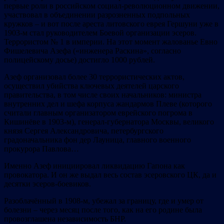
первые роли в российском социал-революционном движении,
участвовал в объединении разрозненных подпольных
кружков – и вот после ареста литовского еврея Гершуни уже в
1903-м стал руководителем Боевой организации эсеров.
Террористом № 1 в империи. На этот момент жалованье Евно
Фишелевича Азефа («инженера Раскина», согласно
полицейскому досье) достигло 1000 рублей.
Азеф организовал более 30 террористических актов,
осуществил убийства ключевых деятелей царского
правительства, в том числе своих начальников: министра
внутренних дел и шефа корпуса жандармов Плеве (которого
считали главным организатором еврейского погрома в
Кишинёве в 1903-м), генерал-губернатора Москвы, великого
князя Сергея Александровича, петербургского
градоначальника фон дер Лауница, главного военного
прокурора Павлова…
Именно Азеф инициировал ликвидацию Гапона как
провокатора. И он же выдал весь состав эсеровского ЦК, да и
десятки эсеров-боевиков.
Разоблачённый в 1908-м, убежал за границу, где и умер от
болезни – через месяц после того, как на его родине была
провозглашена независимость БНР.