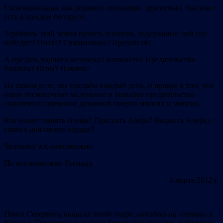
Своя маленькая, как родимое пятнышко, деревенька Лысково
есть в каждом белорусе.
Теребишь этой земли щепоть и ищешь содержание: чей ген
победит? Поэта? Священника? Предателя?..
А предать родного человека? Ближнего? Предательство
Родины? Веры? Памяти?
На самом деле, мы предаём каждый день, и правда в том, что
наши бесконечные маленькие и большие предательства
становятся причиной духовной смерти многих и многих.
Кто может понять Азефа? Простить Азефа? Вырвать Азефа с
самого дна своего сердца?
Человеку это невозможно.
Но всё возможно Господу.
4 марта 2012 г.
Павел Северинец написал этот очерк, находясь на «химии» в
Куплине Пружанского района Брестской области, куда попал