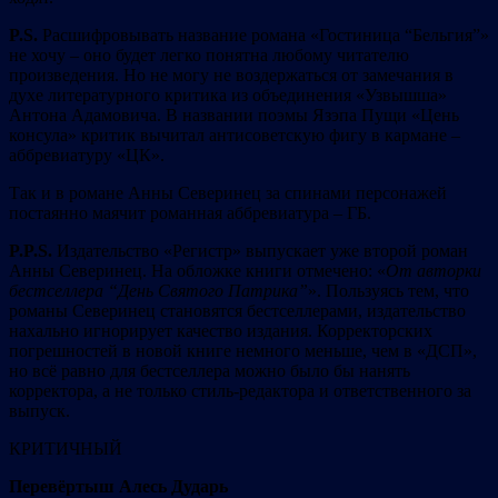
P.S.
Расшифровывать название романа «Гостиница “Бельгия”»
не хочу – оно будет легко понятна любому читателю
произведения. Но не могу не воздержаться от замечания в
духе литературного критика из объединения «Узвышша»
Антона Адамовича. В названии поэмы Язэпа Пущи «Цень
консула» критик вычитал антисоветскую фигу в кармане –
аббревиатуру «ЦК».
Так и в романе Анны Северинец за спинами персонажей
постаянно маячит романная аббревиатура – ГБ.
P.P.S.
Издательство «Регистр» выпускает уже второй роман
Анны Северинец. На обложке книги отмечено: «
От
а
вторки
бестсел
л
ера “День Святог
о
Патр
и
ка”
». Пользуясь тем, что
романы Северинец становятся бестселлерами, издательство
нахально игнорирует качество издания. Корректорских
погрешностей в новой книге немного меньше, чем в «ДСП»,
но всё равно для бестселлера можно было бы нанять
корректора, а не только стиль-редактора и ответственного за
выпуск.
КРИТИЧНЫЙ
Перевёртыш Алесь Дударь