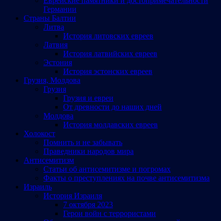
Еврейские памятники и достопримечательности
Германии
Страны Балтии
Литва
История литовских евреев
Латвия
История латвийских евреев
Эстония
История эстонских евреев
Грузия, Молдова
Грузия
Грузия и евреи
От древности до наших дней
Молдова
История молдавских евреев
Холокост
Помнить и не забывать
Праведники народов мира
Антисемитизм
Статьи об антисемитизме и погромах
Факты о преступлениях на почве антисемитизма
Израиль
История Израиля
7 октября 2023
Герои войн с террористами