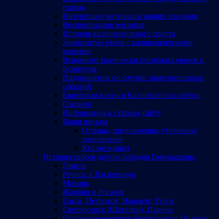
города
Интересные материалы наших земляков
Воспоминания земляков
История калинковичского спорта
Знаменитые евреи с калинковичскими
корнями
Вспомним трагически погибших евреев и
белорусов
Поздравления по случаю знаменательных
событий
Еврейская жизнь в Калинковичах сейчас
Озаричи
Информация к старому сайту
Ваши письма
Отзывы, предложения, уточнения,
дополнения
Кто кого ищет
История евреев других городов Гомельщины
Гомель
Речица и Василевичи
Мозырь
Жлобин и Рогачев
Ельск, Петриков, Наровля, Туров
Светлогорск (Шатилки), Паричи
Остальные местечки белорусского Полесья