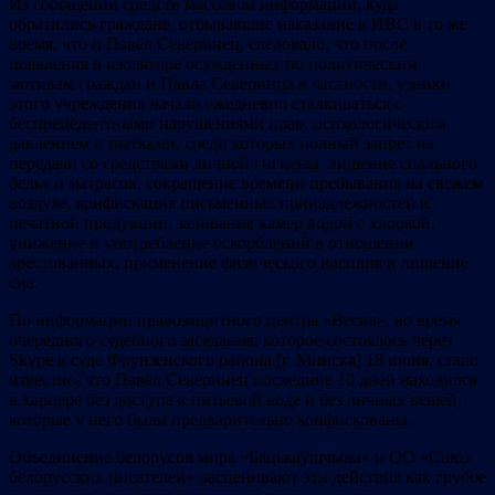
Из сообщений средств массовой информации, куда
обратились граждане, отбывавшие наказание в ИВС в то же
время, что и Павел Северинец, следовало, что после
появления в изоляторе осуждённых по политическим
мотивам граждан и Павла Северинца в частности, узники
этого учреждения начали ежедневно сталкиваться с
беспрецедентными нарушениями прав, психологическим
давлением и пытками, среди которых полный запрет на
передачи со средствами личной гигиены, лишение спального
белья и матрасов, сокращение времени пребывания на свежем
воздухе, конфискация письменных принадлежностей и
печатной продукции, заливание камер водой с хлоркой,
унижение и употребление оскорблений в отношении
арестованных, применение физического насилия и лишение
сна.
По информации правозащитного центра «Весна», во время
очередного судебного заседания, которое состоялось через
Skype в суде Фрунзенского района [г. Минска] 18 июня, стало
известно, что Павел Северинец последние 10 дней находился
в карцере без доступа к питьевой воде и без личных вещей,
которые у него были предварительно конфискованы.
Объединение белорусов мира «Бацькаўшчына» и ОО «Союз
белорусских писателей» расценивают эти действия как грубое