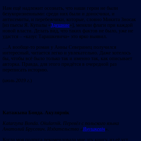
Нам ещё надлежит осознать, что наши герои не были
безукоризненными: среди них были и доносчики, и
антисемиты, и перебежчики, которые, словно Микита Зносак
[из пьесы Я. Купалы «
Здешние
»], меняли флаги при каждой
новой власти. Делать вид, что таких фактов не было, уже не
удастся – «казус Тарашкевича» это ярко выявил.
…А вообще-то роман у Анны Северинец получился
интересный, читается легко и увлекательно. Даже хотелось
бы, чтобы всё было только так и именно так, как описывает
авторка. Правда, для этого придётся в очередной раз
переписать историю.
(
июль 2019 г.
)
Катажына Бонда. Акулярнік
Katarzyna Bonda
.
Okularnik
.
Пер
евёл с польского языка
Анатол
ий
Брусев
и
ч
.
Издательство
«
Янушкевіч
».
Когда моя подруга рекомендовала мне эту книгу, из её уст