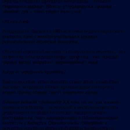
церковь Рождества Пресвятой Богородицы… большое
старинное кладбище. Но если углубляешься в прошлое –
занимает дух и земля уходит из-под ног.
Отсюда Азеф.
Рождённый в Лысково в 1869-м, в семье бедного еврейского
портного, Евно с юности участвовал в кружках
революционной еврейской молодёжи.
Обычный еврейский мальчик из белорусского местечка… Но
на фото из досье охранки (анфас, профиль) – уже тяжёлый
чёрный взгляд небритого, звероподобного лица.
Когда же зародилось чудовище?
Ещё подростком, украв большую сумму денег, юный Евно
выезжает за границу. Обман, крупные деньги и переход
всяких границ отныне станут знаком его жизни.
Начинал великий провокатор ХХ века так же, как и какой-
нибудь агент Вектор – за 50 рублей в месяц от секретного
департамента полиции Российской империи пошёл
постукивать на своих однокурсников в Политехническом
институте в Карлсруэ. Оказался очень проворным: в
результате успешной шпионской работы выдвинулся на