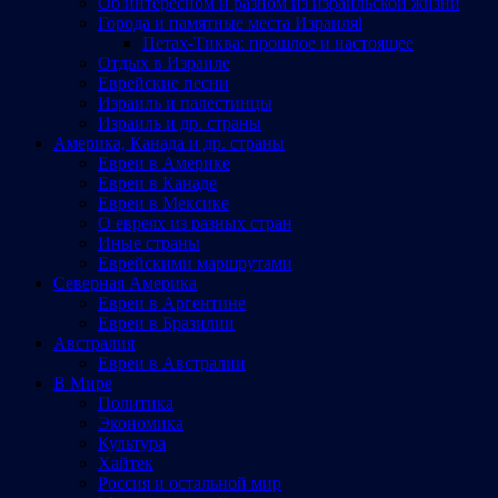
Об интересном и разном из израильской жизни
Города и памятные места Израиляl
Петах-Тиква: прошлое и настоящее
Отдых в Израиле
Еврейские песни
Израиль и палестинцы
Израиль и др. страны
Америка, Канада и др. страны
Евреи в Америке
Евреи в Канаде
Евреи в Мексике
О евреях из разных стран
Иные страны
Еврейскими маршрутами
Северная Америка
Евреи в Аргентине
Евреи в Бразилии
Австралия
Евреи в Австралии
В Мире
Политика
Экономика
Культура
Хайтек
Россия и остальной мир