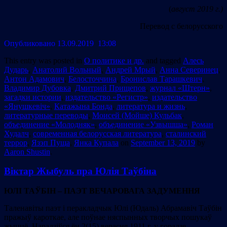
(
август 2019 г.)
Перевод с белорусского
Опубликовано 13.09.2019 13:08
This entry was posted in
О политике и др.
and tagged
Алесь
Дударь
,
Анатолий Вольный
,
Андрей Мрый
,
Анна Северинец
,
Антон Адамович
,
Белосточчина
,
Бронислав Тарашкевич
,
Владимир Дубовка
,
Дмитрий Прищепов
,
журнал «Штерн»
,
загадки истории
,
издательство «Регистр»
,
издательство
«Янушкевіч»
,
Катажына Бонда
,
литература и жизнь
,
литературные переводы
,
Моисей (Мойше) Кульбак
,
объединение «Молодняк»
,
объединение «Узвышша»
,
Роман
Худалч
,
современная белорусская литература
,
сталинский
террор
,
Язэп Пуща
,
Янка Купала
on
September 13, 2019
by
Aaron Shustin
.
Віктар Жыбуль пра Юлія Таўбіна
ЮЛІ ТАЎБІН – ПАЭТ ВЕЧАРОВАГА ЗАДУМЕННЯ
Таленавіты паэт і перакладчык Юлі (Юдаль) Абрамавіч Таўбін
пражыў кароткае, але поўнае няспынных творчых пошукаў
жыццё. Нарадзіўся ён 2(15) верасня 1911 г. у горадзе