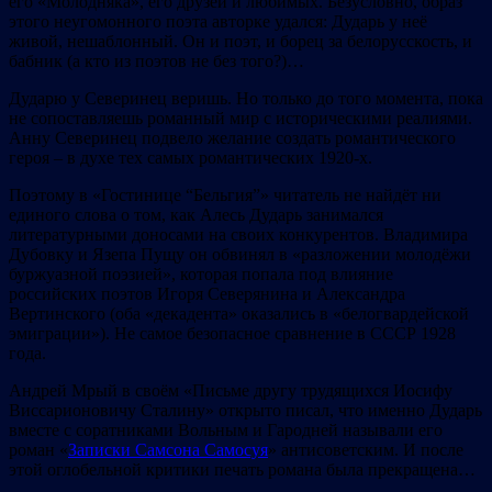
его «Молодняка», его друзей и любимых. Безусловно, образ
этого неугомонного поэта авторке удался: Дударь у неё
живой, нешаблонный. Он и поэт, и борец за белорусскость, и
бабник (а кто из поэтов не без того?)…
Дударю у Северинец веришь. Но только до того момента, пока
не сопоставляешь романный мир с историческими реалиями.
Анну Северинец подвело желание создать романтического
героя – в духе тех самых романтических 1920-х.
Поэтому в «Гостинице “Бельгия”» читатель не найдёт ни
единого слова о том, как Алесь Дударь занимался
литературными доносами на своих конкурентов. Владимира
Дубовку и Язепа Пущу он обвинял в «разложении молодёжи
буржуазной поэзией», которая попала под влияние
российских поэтов Игоря Северянина и Александра
Вертинского (оба «декадента» оказались в «белогвардейской
эмиграции»). Не самое безопасное сравнение в СССР 1928
года.
Андрей Мрый в своём «Письме другу трудящихся Иосифу
Виссарионовичу Сталину» открыто писал, что именно Дударь
вместе с соратниками Вольным и Гародней называли его
роман «
Записки Самсона Самосуя
» антисоветским. И после
этой оглобельной критики печать романа была прекращена…