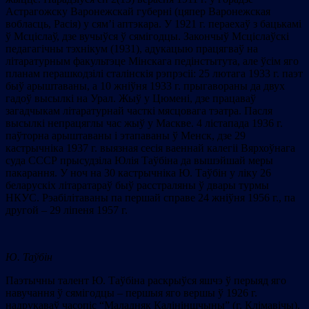
Астрагожску Варонежскай губерні (цяпер Варонежская
вобласць, Расія) у сям’і аптэкара. У 1921 г. пераехаў з бацькамі
ў Мсціслаў, дзе вучыўся ў сямігодцы. Закончыў Мсціслаўскі
педагагічны тэхнікум (1931), адукацыю працягваў на
літаратурным факультэце Мінскага педінстытута, але ўсім яго
планам перашкодзілі сталінскія рэпрэсіі: 25 лютага 1933 г. паэт
быў арыштаваны, а 10 жніўня 1933 г. прыгавораны да двух
гадоў высылкі на Урал. Жыў у Цюмені, дзе працаваў
загадчыкам літаратурнай часткі мясцовага тэатра. Пасля
высылкі непрацяглы час жыў у Маскве. 4 лістапада 1936 г.
паўторна арыштаваны і этапаваны ў Менск, дзе 29
кастрычніка 1937 г. выязная сесія ваеннай калегіі Вярхоўнага
суда СССР прысудзіла Юлія Таўбіна да вышэйшай меры
пакарання. У ноч на 30 кастрычніка Ю. Таўбін у ліку 26
беларускіх літаратараў быў расстраляны ў двары турмы
НКУС. Рэабілітаваны па першай справе 24 жніўня 1956 г., па
другой – 29 ліпеня 1957 г.
Ю. Таўбін
Паэтычны талент Ю. Таўбіна раскрыўся яшчэ ў перыяд яго
навучання ў сямігодцы – першыя яго вершы ў 1926 г.
надрукаваў часопіс “Маладняк Калініншчыны” (г. Клімавічы).