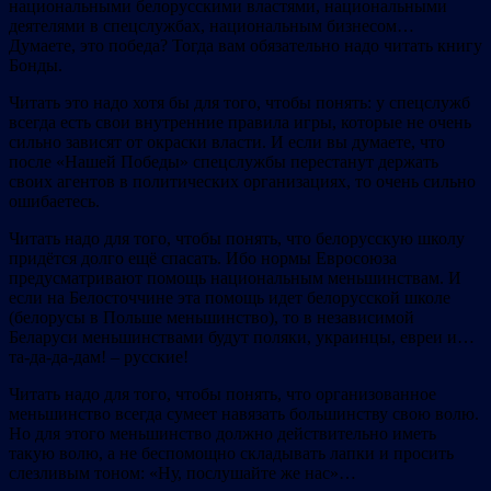
национальными белорусскими властями, национальными
деятелями в спецслужбах, национальным бизнесом…
Думаете, это победа? Тогда вам обязательно надо читать книгу
Бонды.
Читать это надо хотя бы для того, чтобы понять: у спецслужб
всегда есть свои внутренние правила игры, которые не очень
сильно зависят от окраски власти. И если вы думаете, что
после «Нашей Победы» спецслужбы перестанут держать
своих агентов в политических организациях, то очень сильно
ошибаетесь.
Читать надо для того, чтобы понять, что белорусскую школу
придётся долго ещё спасать. Ибо нормы Евросоюза
предусматривают помощь национальным меньшинствам. И
если на Белосточчине эта помощь идет белорусской школе
(белорусы в Польше меньшинство), то в независимой
Беларуси меньшинствами будут поляки, украинцы, евреи и…
та-да-да-дам! – русские!
Читать надо для того, чтобы понять, что организованное
меньшинство всегда сумеет навязать большинству свою волю.
Но для этого меньшинство должно действительно иметь
такую волю, а не беспомощно складывать лапки и просить
слезливым тоном: «Ну, послушайте же нас»…