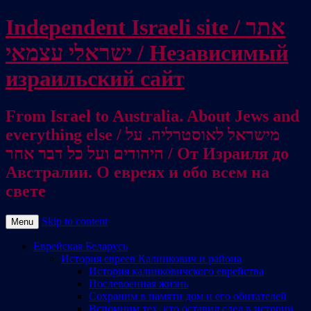
Independent Israeli site / אתר
ישראלי עצמאי / Независимый
израильский сайт
From Israel to Australia. About Jews and
everything else / מישראל לאוסטרליה. על
היהודים ועל כל דבר אחר / От Израиля до
Австралии. О евреях и обо всем на
свете
Skip to content
Menu
Еврейская Беларусь
История евреев Калинкович и района
История калинковичского еврейства
Послевоенная жизнь
Сохраним в памяти дом и его обитателей
Вспомним тех, кто оставил след в истории