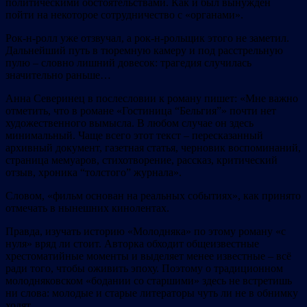
политическими обстоятельствами. Как и был вынужден
пойти на некоторое сотрудничество с «органами».
Рок-н-ролл уже отзвучал, а рок-н-рольщик этого не заметил.
Дальнейший путь в тюремную камеру и под расстрельную
пулю – словно лишний довесок: трагедия случилась
значительно раньше…
Анна Северинец в послесловии к роману пишет: «Мне важно
отметить, что в романе «Гостиница “Бельгия”» почти нет
художественного вымысла. В любом случае он здесь
минимальный. Чаще всего этот текст – пересказанный
архивный документ, газетная статья, черновик воспоминаний,
страница мемуаров, стихотворение, рассказ, критический
отзыв, хроника “толстого” журнала».
Словом, «фильм основан на реальных событиях», как принято
отмечать в нынешних кинолентах.
Правда, изучать историю «Молодняка» по этому роману «с
нуля» вряд ли стоит. Авторка обходит общеизвестные
хрестоматийные моменты и выделяет менее известные – всё
ради того, чтобы оживить эпоху. Поэтому о традиционном
молодняковском «бодании со старшими» здесь не встретишь
ни слова: молодые и старые литераторы чуть ли не в обнимку
ходят.