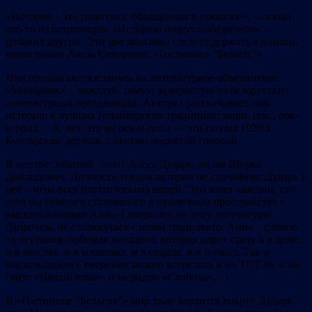
«История – это политика, обращённая в прошлое», – сказал
кто-то из остроумцев. «Историю пишут победители», –
добавил другой. Эти две максимы следует держать в памяти,
читая роман Анны Северинец «Гостиница “Бельгія”».
Нам предлагают взглянуть на литературное объединение
«Молодняк» – пожалуй, самую задиристую из белорусских
литературных организаций. Авторка рассказывает нам
историю в лучших голливудских традициях: экшн, секс, рок-
н-ролл… А, нет, это не рок-н-ролл — это поэзия 1920-х.
Бунтарская, дерзкая, с высоко поднятой головой.
В центре событий – поэт Алесь Дударь, он же Шурка
Дайлидович. Личность эта для авторки не случайная: Дударь у
неё – мера всех (поэтических) вещей. Это знает каждый, кто
хотя бы немного сталкивался в публичном пространстве с
высказываниями Анны Северинец на тему литературы.
(Впрочем, не столкнуться с ними трудновато: Анна – словно
та неуёмная любимая женщина, которая царит сразу и в доме,
и в мыслях, и в кошельке, и в сердце, и в почках. Так и
высказывания Северинец можно встретить и на TUT.by, и на
сайте «Нашай нівы», и на радио «Свабода»…)
В «Гостинице “Бельгия”» мир тоже вертится вокруг Дударя –