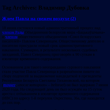
Tag Archives:
Владимир Дубовка
Ждем Павла на свежем воздухе (2)
18 июня состоялся новый административный процесс над
членом Рады
Объединения белорусов мира «Бацькаўшчына»
и
членом
общественного объединения «Союз белорусских
писателей» Павлом Северинцем. Общественному деятелю и
писателю присудили новый срок административного
наказания. Суммарно, в результате нескольких судебных
заседаний, Павел Северинец приговорён к 90 суткам в
изоляторе временного содержания.
Основанием для такого неоправданно сурового наказания
стало участие Павла Северинца в разрешённом пикете по
сбору подписей за выдвижение кандидаткой в президенты
Республики Беларусь Светланы Тихановской, на котором
(
точнее
, «после которого» – belisrael
) он был задержан 7 июня
2020 года. На следующий день он был осуждён на 15 суток
ареста с отбыванием в изоляторе временного содержания
(ИВС) по адресу 1-й переулок Окрестина, 36а, где находится
до сих пор.