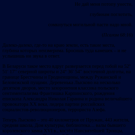
Не дай меня потопу унести,
глубинам поглотить,
сомкнуться могильной пасти надо мной.
(
Псалом 68:16
)
Далеко-далеко, где-то на краю земли, есть такие места,
глубина которых неизмерима. Бросишь туда камешек – и не
услышишь ни звука в ответ.
В Беларуси такое место вдруг разверзается перед тобой на 52°
51ʹ 17ʹʹ северной широты и 24° 36ʹ 54ʹʹ восточной долготы, на
границе Брестчины и Гродненщины, между Ружанской и
Беловежской пущами. Деревенька Лысково на несколько
десятков дворов, место захоронения классика польского
сентиментализма Франтишка Карпинского, рождения
епископа Александра Николая Гараина и родина величайшего
провокатора ХХ века, лидера партии российских
социалистов-революционеров, террориста Азефа.
Теперь Лысково – это 40 километров от Пружан, 443 жителя,
средняя школа, Дом культуры, библиотека… валы бывшего
королевского замка XVI в., костёл Наисвятейшей Троицы,