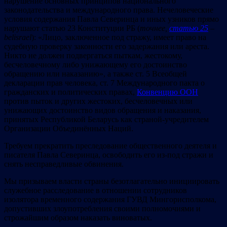
нарушение основных принципов национального
законодательства и международного права. Нечеловеческие
условия содержания Павла Северинца и иных узников прямо
нарушают статью 23 Конституции РБ (
точнее,
статью 25
–
belisrael
): «Лицо, заключенное под стражу, имеет право на
судебную проверку законности его задержания или ареста.
Никто не должен подвергаться пыткам, жестокому,
бесчеловечному либо унижающему его достоинство
обращению или наказанию», а также ст. 5 Всеобщей
декларации прав человека, ст. 7 Международного пакта о
гражданских и политических правах,
Конвенцию ООН
против пыток и других жестоких, бесчеловечных или
унижающих достоинство видов обращения и наказания,
принятых Республикой Беларусь как страной-учредителем
Организации Объединённых Наций.
Требуем прекратить преследование общественного деятеля и
писателя Павла Северинца, освободить его из-под стражи и
снять несправедливые обвинения.
Мы призываем власти страны безотлагательно инициировать
служебное расследование в отношении сотрудников
изолятора временного содержания ГУВД Мингорисполкома,
допустивших злоупотребления своими полномочиями и
строжайшим образом наказать виноватых.