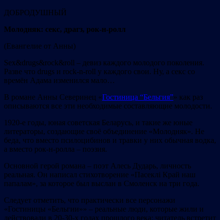
ДОБРОДУШНЫЙ
М
оло
дняк: с
е
кс, драгз, рок-н-рол
л
(Евангелие от Анны)
Sex&drugs&rock&roll – девиз каждого молодого поколения.
Разве что drugs и rock-n-roll у каждого свои. Ну, а секс со
времён Адама изменился мало…
В романе Анны Северинец «
Гостиница “Бельгия”
» как раз
описываются все эти необходимые составляющие молодости.
1920-е годы, юная советская Беларусь, и такие же юные
литераторы, создающие своё объединение «Молодняк». Не
беда, что вместо псилоцибинов и травки у них обычная водка,
а вместо рок-н-ролла – поэзия.
Основной герой романа – поэт Алесь Дударь, личность
реальная. Он написал стихотворение «Пасеклі Край наш
папалам», за которое был выслан в Смоленск на три года.
Следует отметить, что практически все персонажи
«Гостиницы «Бельгии»» – реальные люди, которые жили и
действовали в 20-30-х годах прошлого века: читатель встретит