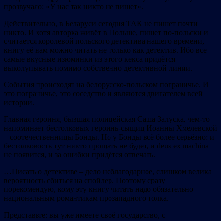
прозвучало: «У нас так никто не пишет».
Действительно, в Беларуси сегодня ТАК не пишет почти
никто. И хотя авторка живёт в Польше, пишет по-польски и
считается королевой польского детектива нашего времени,
книгу её нам можно читать не только как детектив. Ибо все
самые вкусные изюминки из этого кекса придётся
выколупывать помимо собственно детективной линии.
События происходят на белорусско-польском пограничье. И
это пограничье, это соседство и являются двигателем всей
истории.
Главная героиня, бывшая полицейская Саша Залуска, чем-то
напоминает бестолковых героинь-сыщиц Иоанны Хмелевской
– соотечественницы Бонды. Но у Бонды всё более серьёзно: и
бестолковость тут никто прощать не будет, и deus ex machina
не появится, и за ошибки придётся отвечать.
…Писать о детективе – дело неблагодарное, слишком велика
вероятность сбиться на спойлер. Поэтому сразу
порекомендую, кому эту книгу читать надо обязательно –
национальным романтикам прозападного толка.
Представьте: вы уже имеете своё государство, с