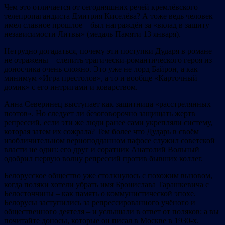
Чем это отличается от сегодняшних речей кремлёвского
телепропагандиста Дмитрия Киселёва? А тоже ведь человек
имел славное прошлое – был награждён за «вклад в защиту
независимости Литвы» (медаль Памяти 13 января).
Нетрудно догадаться, почему эти поступки Дударя в романе
не отражены – слепить трагически-романтического героя из
доносчика очень сложно. Это уже не лорд Байрон, а как
минимум «Игра престолов», а то и вообще «Карточный
домик» с его интригами и коварством.
Анна Северинец выступает как защитница «расстрелянных
поэтов». Но следует ли безоговорочно защищать жертв
репрессий, если эти же люди ранее сами укрепляли систему,
которая затем их сожрала? Тем более что Дударь в своём
изобличительном верноподданном пафосе служил советской
власти не один: его друг и соратник Анатолий Вольный
одобрил первую волну репрессий против бывших коллег.
Белорусское общество уже столкнулось с похожим вызовом,
когда поляки хотели убрать имя Бронислава Тарашкевича с
Белосточчины – как память о коммунистической эпохе.
Белорусы заступились за репрессированного учёного и
общественного деятеля – и услышали в ответ от поляков: а вы
почитайте доносы, которые он писал в Москве в 1930-х.