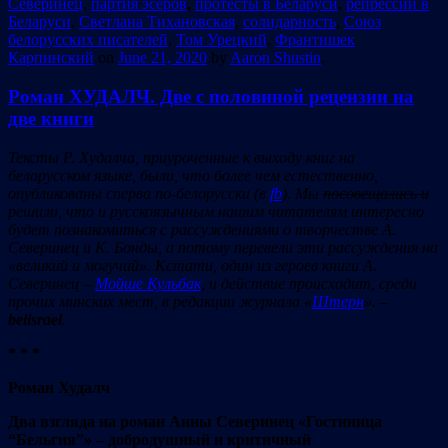
Северинец
,
партия эсеров
,
протесты в Беларуси
,
репрессии в
Беларуси
,
Светлана Тихановская
,
солидарность
,
Союз
белорусских писателей
,
Том Урецкий
,
Франтишек
Карпинский
on
June 21, 2020
by
Aaron Shustin
.
Роман ХУДАЛЧ. Две с половиной рецензии на
две книги
Тексты Р. Худалча, приуроченные к выходу книг на
белорусском языке, были
,
что более чем естественно,
опубликованы сперва по-белорусски (в
fb
). Мы
посовещались и
решили, что и русскоязычным нашим читателям интересно
будет познакомиться с рассуждениями о творчестве А.
Северинец
и
К. Бонды, а потому перевели эти рассуждения на
«великий и могучий». Кстати, один из героев книги А.
Северинец –
Мойше Кульбак
, и действие происходит, среди
прочих минских мест, в редакции журнала «
Штерн
». –
belisrael
.
* * *
Роман Худалч
Два
вз
гляд
а
на р
о
ман
А
нны Сев
е
р
и
нец
«
Г
остини
ца
“Бельг
и
я”
» – добродушный и
кр
итичный