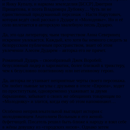
и Янку Купалу, и наркома земледелия [БССР] Дмитрия
Прищепова, и поэта Владимира Дубовку… Чуть ли не
единственный придуманный персонаж – Настя Нарутович,
которая ведёт свой рассказ о Дударе и «Молодняке». Но и её
соло вплетается в авторскую хвалебную песнь Дударю.
Да, это ода литератору, чьим творчеством Анна Северинец
искренне увлекается. Каждый, кто хотя бы немного следить за
белорусским публичным пространством, знает об этом
увлечении Алесем Дударем – авторка его не прячет.
Романный Дударь – своеобразный Джек Воробей:
безусловный лидер и харизматик, более близкий к трикстеру,
чем к безусловно позитивному или негативному герою.
Да, авторка не утаивает неприятные черты своего персонажа.
Он любит пьяные загулы с друзьями в отеле «Европа», ходит
по проституткам, одновременно ухаживает за двумя
барышнями, забывает о своих же обещаниях товарищам по
«Молодняку» и злится, когда ему об этом напоминают…
Особенно непривлекательной выглядит история с
молодняковцем Анатолием Вольным и его женой-
буфетчицей. Писатель решил быть ближе к народу и взял себе
в жёны девушку из «городских низов». Однако затем