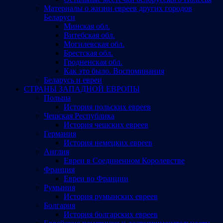
Материалы о жизни евреев других городов
Беларуси
Минская обл.
Витебская обл.
Могилевская обл.
Брестская обл.
Гродненская обл.
Как это было. Воспоминания
Беларусь и евреи
СТРАНЫ ЗАПАДНОЙ ЕВРОПЫ
Польша
История польских евреев
Чешская Республика
История чешских евреев
Германия
История немецких евреев
Англия
Евреи в Соединенном Королевстве
Франция
Евреи во Франции
Румыния
История румынских евреев
Болгария
История болгарских евреев