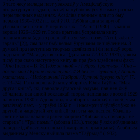
З таго часу малады паэт уваходзіў у Амсціслаўскую
літаратурную студыю, актыўна публікаваўся ў самых розных
перыядычных выданнях. Асабліва плённым для яго быў
перыяд 1930–1932 гг., калі ў Ю. Таўбіна адна за другой
убачылі свет 5 кніг. У першую з іх – “Агні” (1930) – увайшлі
вершы 1926–1929 гг. І хоць крытыка ўспрыняла кнігу
неадназначна (адна з рэцэнзій на яе мела назву “Агні, якія не
гараць” [2]), сам паэт быў вельмі ўзрушаны яе з’яўленнем. З
думкай пра наступныя творчыя здзяйсненні ён напісаў верш
пад назвай “Мая другая кніга” (датаваны
12-13-
V
1930
), у якім
пісаў пра сваю наступную кнігу як пра ўжо здзейснены факт:
“Яна
[песня – В. Ж.]
ідзе за мной – / І зброя, і ратунак, / Яна –
адзіны мой / Краіне пачастунак. // Я без яе – гультай, / Апошні
маталыга… / Наборшчык! Набірай / Хутчэй другую кнігу”
[7,
с. 73–74]. Гэты верш даў назву зборніку Юлія Таўбіна “Мая
другая кніга”, які, паводле аўтарскай задумы, павінен быў
аб’яднаць пад адной вокладкай творы, напісаныя з восені 1929
па восень 1930 г. Аднак згаданы зборнік выйшаў пазней, чым
разлічваў паэт, – у траўні 1932 г. – і насамрэч з’яўляўся ўжо не
другой, а чацвёртай яго кнігай: за гэты час паспелі ўбачыць
свет не запланаваныя раней зборнікі “Каб жыць, спяваць і не
старэць” і “Тры паэмы” (абодва 1931), творы ў якіх аб’яднаныя
паводле ідэйна-тэматычных і жанравых прынцыпаў. Асобным
выданнем у Менску выйшла паэма “Таўрыда” (1932).