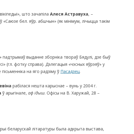
вікіпедыі», што зачапіла
Алеся Астравуха
, –
ў «Саюзе бел. яўр. абшчын» (як мінімум, лічыцца такім
з» падтрымаў выданне зборніка твораў Бядулі, дзе быў
і» (гл. фотку справа). Дэлегацыя «чэсных яўрэяў» у
е пісьменніка на яго радзіму ў
Пасадзец
.
евіна
рабілася нешта карыснае – вунь у 2004 г.
а
ў арыгінале,
аф ідыш
. Офісы на В. Харужай, 28 –
сторыі беларускай літаратуры была адкрыта выстава,