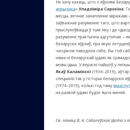
Не хачу казаць, што з яўрэямі Белару
апрычніка
»
Уладзіміра Сарокіна
. Г
ЕВРЕЙС
месцы, вечнае захапленне міражамі. 
КАЛИНК
заўважнаe разуменне таго, што варта
ОЗАРИ
прыслухоўвацца ў тым ліку і да «дысі
разуменне практычна адсутнічае – я
ИНФОРМ
беларускіх яўрэяў, пра якую летуцені
САЙТУ
часцяком паводзіла сябе, бы той саба
няма ні беларускай іудаікі як грамад
ВАШИ П
мовы ідыш. У верасні пайшоў у лепшы
Якаў Каламінскі
(1934–2019), аўтар
спецыялістак у гісторыі беларускіх я
(1974–2019), колькі год таму
выцісну
на развой іудаікі будзе яшчэ меней.
Св. памяці В.
A. Сабалеўская
(
фота з ok