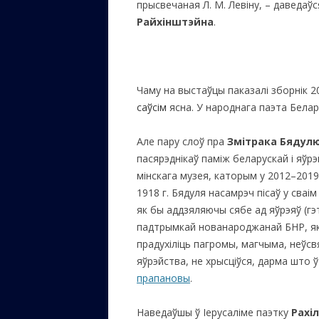
прысвечаная Л. М. Левіну, – даведаўс
Райхінштэйна
.
Чаму на выстаўцы паказалі зборнік 20
саўсім
ясна. У народнага паэта Белар
Але пару слоў пра
Змітрака Бядул
пасярэднікаў паміж беларускай і яўрэ
мінскага музея, каторым у 2012–2019 
1918 г. Бядуля насамрэч пісаў у сваім
як бы аддзяляючы сябе ад яўрэяў (гэ
падтрымкай нованароджанай БНР, як
прадухіліць пагромы, магчыма, неўс
яўрэйства, не хрысціўся, дарма што ў
прапановы
.
Наведаўшы ў Іерусаліме паэтку
Рахі