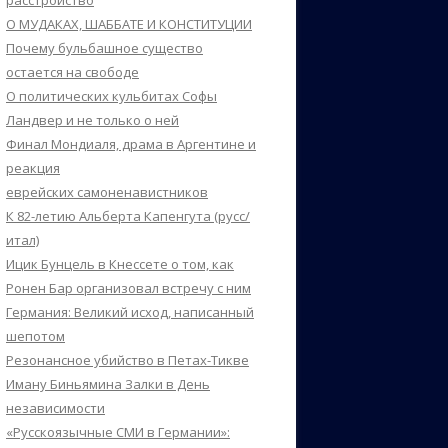
расстройство
О МУДАКАХ, ШАББАТЕ И КОНСТИТУЦИИ
Почему бульбашное существо
остается на свободе
О политических кульбитах Софы
Ландвер и не только о ней
Финал Мондиаля, драма в Аргентине и
реакция
еврейских самоненавистников
К 82-летию Альберта Капенгута (русс/
итал)
Ицик Бунцель в Кнессете о том, как
Ронен Бар организовал встречу с ним
Германия: Великий исход, написанный
шепотом
Резонансное убийство в Петах-Тикве
Иману Биньямина Залки в День
независимости
«Русскоязычные СМИ в Германии»: