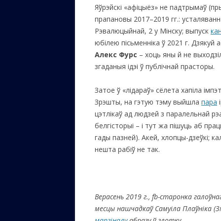
Яўрэйскі «афіцыёз» не падтрымаў (пр
прапановы 2017–2019 гг.: усталяван
Рэвалюцыйнай, 2 у Мінску; выпуск
ка
юбілею пісьменніка ў 2021 г. Дзякуй 
Алекс Фурс
– хоць яны й не выходзіл
згаданыя ідэі ў публічнай прасторы.
Затое ў «лідараў» сёлета хапіла імпэ
Зрэшты, на гэтую тэму выйшла
пара
і
цэтлікаў ад людзей з паралельнай р
белгісторыі – і тут жа пішуць аб прац
гады пазней). Акей, хлопцы-дзеўкі; ка
нешта рабіў не так.
Верасень 2019 г.,
fb-старонка галоўнаг
месцы нашчадкаў Самуіла Плаўніка (З
маргіналу
абразу ў глотку…