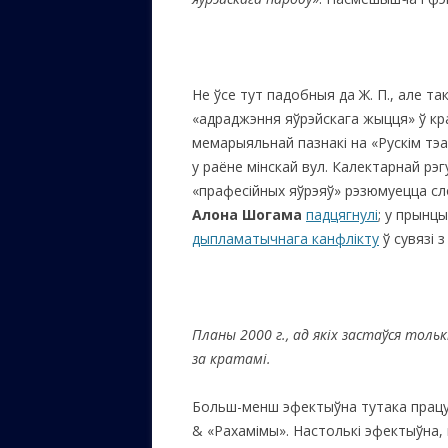
Не ўсе тут падобныя да Ж. П., але та
«адраджэння яўрэйскага жыцця» ў кр
мемарыяльнай пазнакі на «Рускім тэа
у раёне мінскай вул. Калектарнай рэ
«прафесійных яўрэяў» рэзюмуецца слов
Алона Шогама
падцягнулі
; у прынц
дыпламатычнага канфлікту
ў сувязі 
Планы 2000 г., ад якіх застаўся тольк
за кратамі.
Больш-менш эфектыўна тутака працуе
& «Рахамімы». Настолькі эфектыўна,