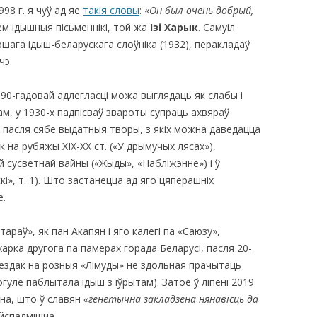
98 г. я чуў ад яе
такія словы
: «
Он был очень добрый,
ем ідышныя пісьменнікі, той жа
Ізі Харык
. Самуіл
ршага ідыш-беларускага слоўніка (1932), перакладаў
чэ.
0-90-гадовай адлегласці можа выглядаць як слабы і
м, у 1930-х падпісваў звароты супраць ахвяраў
ў пасля сябе выдатныя творы, з якіх можна даведацца
 на рубяжы ХIХ-ХX cт. («У дрымучых лясах»),
 сусветнай вайны («Жыды», «Набліжэнне») і ў
кі», т. 1). Што застанецца ад яго цяперашніх
е.
араў», як пан Акапян і яго калегі па «Саюзу»,
арка другога па памерах горада Беларусі, пасля 20-
ездак на розныя «Лімуды» не здольная прачытаць
гуле паблытала ідыш з іўрытам). Затое ў ліпені 2019
ена, што ў славян
«генетычна закладзена нянавісць да
йспалмішча.