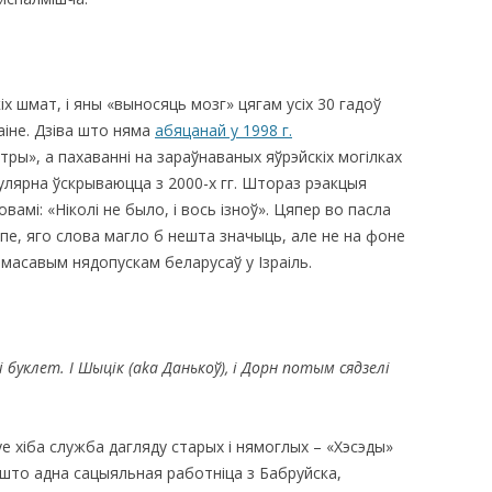
кіх шмат, і яны «выносяць мозг» цягам усіх 30 гадоў
аіне. Дзіва што няма
абяцанай у 1998 г.
тры», а пахаванні на зараўнаваных яўрэйскіх могілках
гулярна ўскрываюцца з 2000-х гг. Штораз рэакцыя
амі: «Ніколі не было, і вось ізноў». Цяпер во пасла
ыпе, яго слова магло б нешта значыць, але не на фоне
з масавым нядопускам беларусаў у Ізраіль.
і буклет. І Шыцік (aka Данькоў), і Дорн потым сядзелі
 хіба служба дагляду старых і нямоглых – «Хэсэды»
 што адна сацыяльная работніца з Бабруйска,