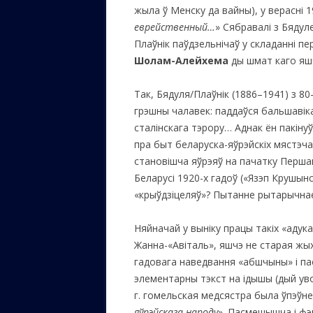
жыла ў Менску да вайны), у верасні 19
еврейственный…
» Сябравалі з Бядул
Плаўнік паўдзельнічаў у складанні пе
Шолам-Алейхема
ды шмат каго яш
Так, Бядуля/Плаўнік (1886–1941) з 8
грэшны чалавек: паддаўся бальшавіка
сталінскага тэрору… Аднак ён пакіну
пра быт беларуска-яўрэйскіх мястэчак
становішча яўрэяў на пачатку Першай
Беларусі 1920-х гадоў («Язэп Крушынс
«крыўдзіцеляў»? Пытанне рытарычна
Няйначай у выніку працы такіх «адукат
Жанна-«Авіталь», яшчэ не старая жых
гадовага наведвання «абшчыны» і па
элементарны тэкст на ідышы (дый уво
г. гомельская медсястра была ўпэўн
яўрэйскага народу
». Пасмешышча і фэ