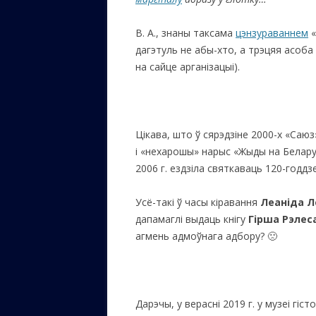
В. А., знаны таксама
цэнзураваннем
«
дагэтуль не абы-хто, а трэцяя асоба 
на сайце арганізацыі).
Цікава, што ў сярэдзіне 2000-х «Саю
і «нехарошы» нарыс «Жыды на Беларус
2006 г. ездзіла святкаваць 120-годдз
Усё-такі ў часы кіравання
Леаніда Л
дапамаглі выдаць кнігу
Гірша Рэлес
агмень адмоўнага адбору? 🙁
Дарэчы, у верасні 2019 г. у музеі гі