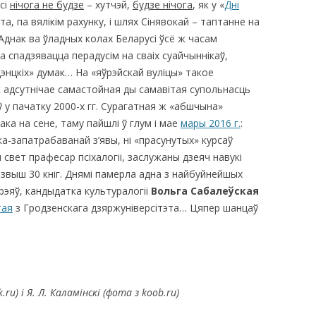
сі
нічога не будзе
– хутчэй,
будзе нічога
, як у «
Дні
эта, па вялікім рахунку, і шлях Сінявокай – таптанне на
КАЯ ЖИЗНЬ В
Аднак ва ўладных колах Беларусі ўсё ж часам
ОВИЧАХ СЕЙЧАС
 спадзявацца перадусім на сваіх суайчыннікаў,
ЧИ
дэнцкіх» думак… На «яўрэйскай вуліцы» такое
к адсутнічае самастойная ды самавітая супольнасць
АЦИЯ К СТАРОМУ
ў у пачатку 2000-х гг. Cурагатная ж «абшчына»
ка на сене, таму пайшлі ў глум і мае
мары 2016 г.
:
ска-запатрабаванай з’явы, ні «прасунутых» курсаў
ИСЬМА
ОТЗЫВЫ, ПРЕДЛОЖЕНИЯ,
 свет прафесар псіхалогіі, заслужаны дзеяч навукі
УТОЧНЕНИЯ, ДОПОЛНЕНИЯ
 звыш 30 кніг. Днямі памерла адна з найбуйнейшых
ўрэяў, кандыдатка культуралогіі
Вольга Сабалеўская
КТО КОГО ИЩЕТ
тая
з Гродзенскага дзяржуніверсітэта… Цяпер шанцаў
.ru) і Я. Л. Каламінскі
(
фота з koob.ru)