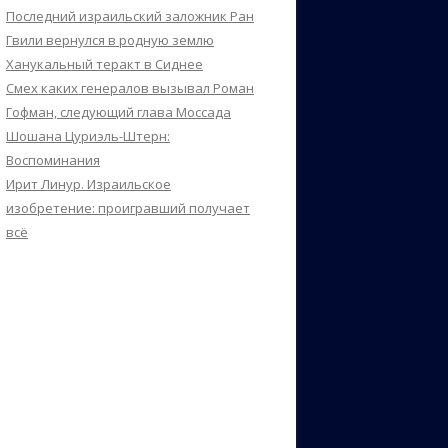
Последний израильский заложник Ран
Гвили вернулся в родную землю
Ханукальный теракт в Сиднее
Смех каких генералов вызывал Роман
Гофман, следующий глава Моссада
Шошана Цуриэль-Штерн:
Воспоминания
Ирит Линур. Израильское
изобретение: проигравший получает
всё