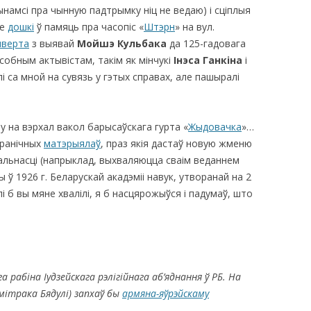
ынамсі пра чынную падтрымку ніц не ведаю) і сціплыя
не
дошкі
ў памяць пра часопіс «
Штэрн
» на вул.
нверта
з выявай
Мойшэ Кульбака
да 125-гадовага
асобным актывістам, такім як мінчукі
Інэса Ганкіна
і
і са мной на сувязь у гэтых справах, але пашыралі
ту на вэрхал вакол барысаўскага гурта «
Жыдовачка
»…
ранічных
матэрыялаў
, праз якія дастаў новую жменю
эальнасці (напрыклад, выхваляюцца сваім веданнем
ы ў 1926 г. Беларускай акадэміі навук, утворанай на 2
лі б вы мяне хвалілі, я б насцярожыўся і падумаў, што
а рабіна Іудзейскага рэлігійнага аб’яднання ў РБ. На
мітрака Бядулі)
запхаў бы
армяна-яўрэйскаму