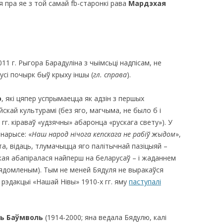
я пра яе з той самай fb-старонкі рава
Мардэхая
11 г. Рыгора Барадуліна з чыімсьці надпісам, не
усі почырк быў крыху іншы (
гл. справа
).
ю
, які цяпер успрымаецца як адзін з першых
йскай культурамі (без яго, магчыма, не было б і
гг. кіраваў «удзячны» абаронца «рускага свету»). У
 нарысе: «
Наш народ нічога кепскага не рабіў жыдом
»,
та, відаць, тлумачыцца яго палітычнай пазіцыяй –
ая абапіралася найперш на беларусаў – і жаданнем
вядомленым). Тым не меней Бядуля не выракаўся
 рэдакцыі «Нашай Нівы» 1910-х гг. яму
паступалі
ль Баўмволь
(1914-2000; яна ведала Бядулю, калі