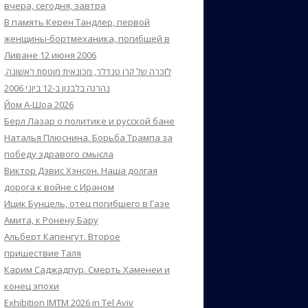
вчера, сегодня, завтра
В память Керен Тандлер, первой
женщины-бортмеханика, погибшей в
Ливане 12 июня 2006
לזכרה של קרן טנדלר, מכונאית מוטסת ראשונה,
נהרגה בלבנון ב-12 ביוני 2006
Йом А-Шоа 2026
Берл Лазар о политике и русской бане
Наталья Плюснина. Борьба Трампа за
победу здравого смысла
Виктор Дэвис Хэнсон. Наша долгая
дорога к войне с Ираном
Ицик Бунцель, отец погибшего в Газе
Амита, к Ронену Бару
Альберт Капенгут. Второе
пришествие Таля
Карим Саджадпур. Смерть Хаменеи и
конец эпохи
Exhibition IMTM 2026 in Tel Aviv