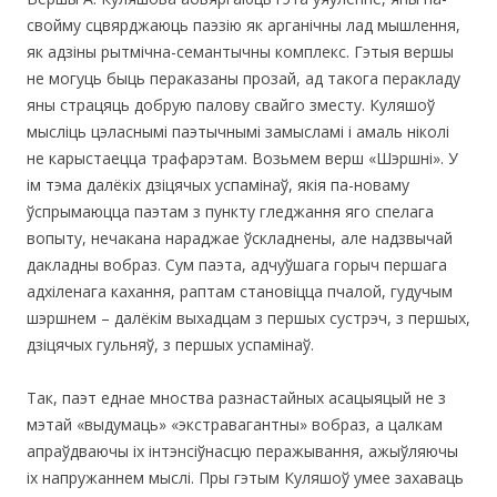
свойму сцвярджаюць паэзію як арганічны лад мышлення,
як адзіны рытмічна-семантычны комплекс. Гэтыя вершы
не могуць быць пераказаны прозай, ад такога перакладу
яны страцяць добрую палову свайго зместу. Куляшоў
мысліць цэласнымі паэтычнымі замысламі і амаль ніколі
не карыстаецца трафарэтам. Возьмем верш «Шэршні». У
ім тэма далёкіх дзіцячых успамінаў, якія па-новаму
ўспрымаюцца паэтам з пункту гледжання яго спелага
вопыту, нечакана нараджае ўскладнены, але надзвычай
дакладны вобраз. Сум паэта, адчуўшага горыч першага
адхіленага кахання, раптам становіцца пчалой, гудучым
шэршнем – далёкім выхадцам з першых сустрэч, з першых,
дзіцячых гульняў, з першых успамінаў.
Так, паэт еднае мноства разнастайных асацыяцый не з
мэтай «выдумаць» «экстравагантны» вобраз, а цалкам
апраўдваючы іх інтэнсіўнасцю перажывання, ажыўляючы
іх напружаннем мыслі. Пры гэтым Куляшоў умее захаваць