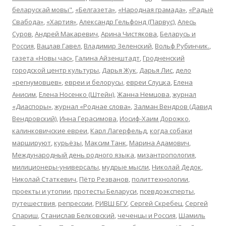
беларускай мовы"
,
«Белгазета»
,
«Народная грамада»
,
«Радыё
Свабода»
,
«Хартия»
,
Александр Гельфонд (Парвус)
,
Алесь
Суров
,
Андрей Макаревич
,
Арина Чистякова
,
Беларусь и
Россия
,
Вацлав Гавел
,
Владимир Зеленский
,
Вольф Рубинчик.
,
газета «Новы час»
,
Галина Айзенштадт
,
Гродненский
городской центр культуры
,
Дарья Жук
,
Дарья Лис
,
дело
«регнумовцев»
,
евреи и белорусы
,
евреи Слуцка
,
Елена
Анисим
,
Елена Носенко (Штейн)
,
Жанна Немцова
,
журнал
«Диаспоры»
,
журнал «Роднае слова»
,
Залман Вендров (Давид
Вендровский)
,
Инна Герасимова
,
Иосиф-Хаим Дорожко
,
калинковичские евреи
,
Карл Лагерфельд
,
когда собаки
маршируют
,
курьёзы
,
Максим Танк
,
Марина Адамович
,
Международный день родного языка
,
мизантропология
,
милиционеры-универсалы
,
мудрые мысли
,
Николай Дедок
,
Николай Статкевич
,
Пётр Резванов
,
политтехнологии
,
проекты и утопии
,
протесты Беларуси
,
псевдоэксперты
,
путешествия
,
репрессии
,
РИВШ БГУ
,
Сергей Скребец
,
Сергей
Спариш
,
Станислав Белковский
,
чеченцы и Россия
,
Шамиль