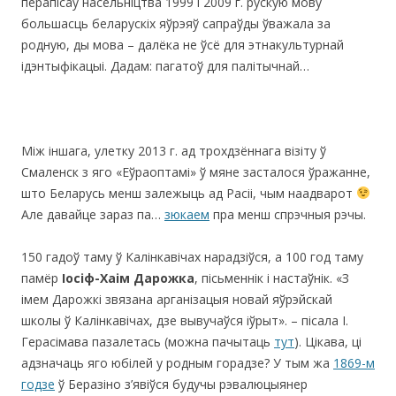
перапісаў насельніцтва 1999 і 2009 г. рускую мову
большасць беларускіх яўрэяў сапраўды ўважала за
родную, ды мова – далёка не ўсё для этнакультурнай
ідэнтыфікацыі. Дадам: пагатоў для палітычнай…
Між іншага, улетку 2013 г. ад трохдзённага візіту ў
Смаленск з яго «Еўраоптамі» ў мяне засталося ўражанне,
што Беларусь менш залежыць ад Расіі, чым наадварот
Але давайце зараз па…
зюкаем
пра менш спрэчныя рэчы.
150 гадоў таму ў Калінкавічах нарадзіўся, а 100 год таму
памёр
Іосіф-Хаім
Дарожка
, пісьменнік і настаўнік. «З
імем Дарожкі звязана арганізацыя новай яўрэйскай
школы ў Калінкавічах, дзе вывучаўся іўрыт». – пісала І.
Герасімава пазалетась (можна пачытаць
тут
). Цікава, ці
адзначаць яго юбілей у родным горадзе? У тым жа
1869-м
годзе
ў Беразіно з’явіўся будучы рэвалюцыянер