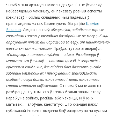
Чытаў я тыя артыкулы Міколы Дзядка. Ён не ўсхваляў
небезвядомых чачэнцаў, ён паказваў розныя аспекты
іхніх лёсаў – больш складаных, чым падаецца ў
прапагандных мэтах. Каментуючы біяграфію
Шаміля
Басаева
, Дзядок напісаў: «
Безумоўна, забойства мірных
грамадзян і захоп у закладнікі бяззбройных не могуць быць
апраўданыя нічым: ані барацьбой за веру, ані нацыянальна-
вызваленчымі матывамі
». Праўда, тут жа агаварыўся:
«
Стварыць з чалавека пудзіла — лёгка. Разабрацца ў
матывах яго ўчынкаў — нашмат цяжэй. У жорсткім і
крывавым канфлікце, дзе абодва бакі дазваляюць сабе
забіваць бяззбройных і прыкрывацца грамадзянскімі
асобамі, пошук больш вінаватага і менш вінаватага —
справа маральна няўдзячная
». От няма ў мяне ахвоты
разбірацца ні ў тым, хто ў 1990-х больш злачынстваў
нарабіў на войнах, расійцы або чачэнцы, ні ў іхніх
матывах… Галоўнае, канстатую, што скандал вакол
публікацый інтэрнэт-выдання быў раздзьмуты на пустым