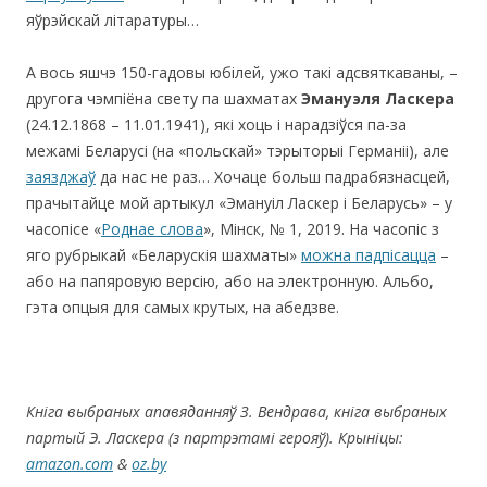
яўрэйскай літаратуры…
А вось яшчэ 150-гадовы юбілей, ужо такі адсвяткаваны, –
другога чэмпіёна свету па шахматах
Эмануэля Ласкера
(24.12.1868 – 11.01.1941), які хоць і нарадзіўся па-за
межамі Беларусі (на «польскай» тэрыторыі Германіі), але
заязджаў
да нас не раз… Хочаце больш падрабязнасцей,
прачытайце мой артыкул «Эмануіл Ласкер і Беларусь» – у
часопісе «
Роднае слова
», Мінск, № 1, 2019. На часопіс з
яго рубрыкай «Беларускія шахматы»
можна падпісацца
–
або на папяровую версію, або на электронную. Альбо,
гэта опцыя для самых крутых, на абедзве.
Кніга выбраных апавяданняў З. Вендрава
,
кніга выбраных
партый Э. Ласкера (з партрэтамі герояў). Крыніцы:
amazon.com
&
oz.by