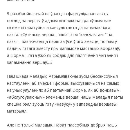
З раззбройваючай наіўнасцю сфармуліраваны гэты
погляд на вершы ў адным выпадкова трапіўшым нам
пісьме літаратурнага кансультанта да пачынаючага
паэта. «Сутнасць верша – піша гэты “кансультант” па
паэзіі – заключаецца перш за ўсё ў яго змесце, потым у
падачы гэтага зместу пры дапамозе мастацкіх вобразаў,
а форма – гэта ўжо як сродак для палягчэння чытання і
запамінання вершаў…»
Нам шкада маладых. Атрымліваючы зусім бессэнсоўныя
настаўленні аб змесце і форме, выхоўваючыся на самых
наіўных уяўленнях аб паэтычнай форме, як аб вонкавым,
«абслугоўваючым» элеменце верша, нашы маладыя паэты
спешна рэалізуюць гэту «навуку» у адпаведны вершавы
матэрыял.
Але не толькі маладыя. Нават паасобныя добрыя нашы