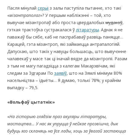
Пасля мінулай
серыі
з залы паступіла пытанне, хто такі
«
мізантраполаг
»? У першым набліжэнні – той, хто
вывучае мізантропаў або проста цвердалобых
мудакоў
,
гэткая трактоўка сустракалася ў
літаратуры
. Аднак я не
паважаў бы сябе, каб не паспрабаваў развіць паняцце…
Карацей, гэта мізантроп, які займаецца антрапалогіяй.
Дапускаю, што такіх у навуцы большасць, што вывучэнне
чалавекаў у масе так ці іначай вядзе да мізантропіі. Разам
з тым не магу пагадзіцца з калегам Макарэвічам, які
следам за Эдгарам По
заявіў
, што на Зямлі мінімум 80%
насельніцтва – ідыёты… Я думаю, толькі 78%; у крайнім
выпадку – 79,5.
«Вольфаў цытатнік»
«
На гісторыю глядзім праз акуляры літаратуры,
мастацтва… У нас як упруцца ў нейкае прозвішча, дык
будуць яго скланяць на ўсе лады, хоць за ўвагай застаюцца