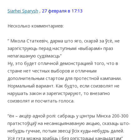
Siarhei Sparysh
,
27 февраля в 17:13
Несколько комментариев:
” Мікола Статкевіч, дарма што яго, скарэй за ўсё, не
зарэгіструюць перад наступнымі «выбарамі» праз
непагашаную судзімасць”
Ну, это будет отличной демонстрацией того, что в
стране нет честных выборов и отличным
дополнительным стартом для протестной кампании.
Нормальный вариант. Как будто, если соизволят не
нарушать закон и зарегистрируют, то внезапно
соизволят и посчитать голоса.
“ён – акцёр адной ролі: сабраць у цэнтры Мінска 200-300
пратэстоўцаў на несанкцыянаваную акцыю, сказаць што-
небудзь гучнае, потым звесці ўсіх куды-небудзь далей.
Усё гэта можна зрабіць і без рэгістрацыі кандыдатам”