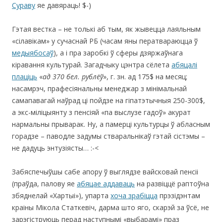
Сураву
яе давяраць! $-)
Гэтая вестка – не толькі аб тым, як жывецца лаяльным
«сілавікам» у сучаснай РБ (часам яны ператвараюцца ў
медыябосаў
), а і пра заробкі ў сферы дзяржаўнага
кіравання культурай. Загадчыку цэнтра сёлета
абяцалі
плаціць
«
ад 370 бел. рублёў
», г. зн. ад 175$ на месяц;
насамрэч, прафесіянальны менеджар з мінімальнай
самапавагай наўрад ці пойдзе на гіпатэтычныя 250-300$,
а экс-міліцыянту з пенсіяй «па выслузе гадоў» акурат
нармальны прыварак. Ну, а памерці культурцы ў абласным
горадзе – паводле задумы стваральнікаў гэтай сістэмы –
не дадуць энтузіясты… :-<
Забяспечыўшы сабе апору ў выглядзе вайсковай пенсіі
(праўда, палову яе
абяцае аддаваць
на развіццё раптоўна
збяднелай «Хартыі»), упарта
хоча зрабіцца
прэзідэнтам
краіны Мікола Статкевіч, дарма што яго, скарэй за ўсё, не
зарэгіструюць перад наступнымі «выбарамі» праз