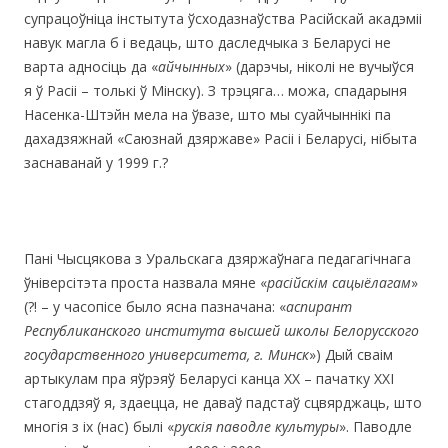
супрацоўніца інстытута ўсходазнаўства Расійскай акадэміі
навук магла б і ведаць, што даследчыка з Беларусі не
варта адносіць да «
айчынных
» (дарэчы, ніколі не вучыўся
я ў Расіі – толькі ў Мінску). З трэцяга… можа, спадарыня
Насенка-Штэйн мела на ўвазе, што мы суайчыннікі па
дахадзяжнай «Саюзнай дзяржаве» Расіі і Беларусі, нібыта
заснаванай у 1999 г.?
Пані Чысцякова з Уральскага дзяржаўнага педагагічнага
ўніверсітэта проста назвала мяне «
расійскім сацыёлагам
»
(?! – у часопісе было ясна пазначана: «
аспирант
Республиканского института высшей школы Белорусского
государственного университета, г. Минск
») Дый сваім
артыкулам пра яўрэяў Беларусі канца ХХ – пачатку ХХІ
стагоддзяў я, здаецца, не даваў падстаў сцвярджаць, што
многія з іх (нас) былі «
рускія паводле культуры
». Паводле