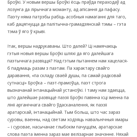
Броўкі. У новым вершы Броўкі ёсць праўда пераходаў ад
лозунга да лірычнага моманту, ад апісання да пафасу.
Паэту няма патрэбы рабіць асобныя намаганні для таго,
каб дацягнуцца да палітычна-грамадзянскай тэмы – гэта
тэма ў яго ў крыві.
Ітак, вершы надрукаваны. Што далей? Ці намячаюць
гэтыя новыя вершы Броўкі шляхі да яго далейшага
паэтычнага развіцця? Над гэтым пытаннем нам хацелася-
б падумаць разам з паэтам. Па характару свайго
даравання, «па складу сваёй душы, па самай радковай
сутнасці» Броўка – паэт-прамоўца, паэт строга
вызначанай інтанацыйнай устаноўкі. І таму нам здаецца,
што далейшае развіццё паэзіі Броўкі павінна ісці іменна па
лініі арганічнага свайго ўдасканалення, як паэзіі
аратарскай, інтанацыйнай. Тым больш, што час зараз
суровы, ваенны, над светам ходзяць навальнічныя хмары
– і суровае, насычанае глыбокім пачуццём, аратарскае
слова паэта іменна зараз мае велізарнае значэнне. Няхай