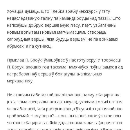
Хочацца думаць, што Глебка зрабіў «экскурс» у гэту
недаследаваную галіну па камандзіроўцы «ад паэзіі», што
напісаўшы добрую вершаваную п’есу, паэт, узбагачаны
новым вопытам і новымі магчымасцямі, створыць
сапраўдныя вершы, якія будуць вершамі не па вонкавых
абрысах, а па сутнасці.
Прыклад П. Броўкі ўмацоўвае ў нас гэту веру. У творчасці
П. Броўкі апошніх год таксама намячаўся пэўны адыход ад
патрабаванняў верша ў бок агульна-апісальных
меркаванняў.
Не ставячы сабе мэтай аналізіраваць паэму «Кацярына»
(гэта тэма спецыяльнага артыкула), укажам толькі на тыя
яе асаблівасці, якія раскрываюцца ў сувязі з цікавячай нас
праблемай. Чаму верш? – вось пытанне, якое ўзнікае пры
чытанні «Кацярыны». Якія дадатковыя задачы (апрача тых
агульна-ідэйных і мастацкіх задач, якія немінуча ўзнікаюць