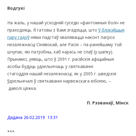
Водгукi
На жаль, у нашай усходняй суседкі «фантомныя болі» не
праходзяць. Я гатовы з Вамі згадзіцца, што
ў бліжэйшыя
пару гадоў
няма падстаў хвалявацца наконт пагроз
незалежнасці Сінявокай, але Расія – па-ранейшаму той
шчупак, які патрэбны, каб карась не спаў (у шапку).
Прынамсі, уявіць, што ў 2091 г. расійскія афіцыйныя
асобы будуць удзельнічаць у святкаванні
стагоддзя нашай незалежнасці, як у 2005 г. шведскія
ўдзельнічалі ў святкаванні нарвежскага юбілею, –
даволі цяжка.
П. Рэзванаў, Мінск
Дадана 26.02.2019 13:31
***