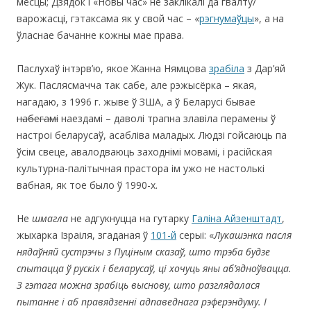
месцы; Дзядок і «Новы час» не заклікалі да гвалту/
варожасці, гэтаксама як у свой час – «
рэгнумаўцы
», а на
ўласнае бачанне кожны мае права.
Паслухаў інтэрв’ю, якое Жанна Нямцова
зрабіла
з Дар’яй
Жук. Паслясмачча так сабе, але рэжысёрка – якая,
нагадаю, з 1996 г. жыве ў ЗША, а ў Беларусі бывае
набегамі
наездамі – даволі трапна злавіла перамены ў
настроі беларусаў, асабліва маладых. Людзі гойсаюць па
ўсім свеце, авалодваюць заходнімі мовамі, і расійская
культурна-палітычная прастора ім ужо не настолькі
вабная, як тое было ў 1990-х.
Не
шмагла
не адгукнуцца на гутарку
Галіна Айзенштадт
,
жыхарка Ізраіля, згаданая ў
101-й
серыі: «
Лукашэнка пасля
нядаўняй сустрэчы з Пуціным сказаў, што трэба будзе
спытацца ў рускіх і беларусаў, ці хочуць яны аб’ядноўвацца.
З гэтага можна зрабіць выснову, што разглядалася
пытанне і аб правядзенні адпаведнага рэферэндуму. І