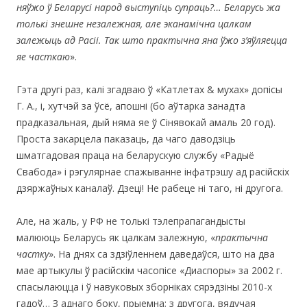
няўжо ў Беларусі народ выступіць супраць?… Беларусь жа
толькі знешне незалежная, але эканамічна цалкам
залежыць ад Расіі. Так што практычна яна ўжо з’яўляецца
яе часткаю
».
Гэта другі раз, калі згадваю ў «Катлетах & мухах» допісы
Г. А., і, хутчэй за ўсё, апошні (бо аўтарка занадта
прадказальная, дый няма яе ў Сінявокай амаль 20 год).
Проста закарцела паказаць, да чаго даводзіць
шматгадовая праца на беларускую службу «Радыё
Свабода» і рэгулярнае спажыванне інфатрэшу ад расійскіх
дзяржаўных каналаў. Дзеці! Не рабеце ні таго, ні другога.
Але, на жаль, у РФ не толькі тэлепрапагандысты
малююць Беларусь як цалкам залежную, «
практычна
частку
». На днях са здзіўленнем даведаўся, што на два
мае артыкулы ў расійскім часопісе «Диаспоры» за 2002 г.
спасылаюцца і ў навуковых зборніках сярэдзіны 2010-х
гадоў… З аднаго боку, прыемна; з другога, вядучая