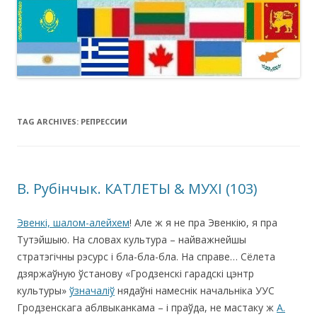
TAG ARCHIVES:
РЕПРЕССИИ
В. Рубінчык. КАТЛЕТЫ & МУХІ (103)
Эвенкі, шалом-алейхем
! Але ж я не пра Эвенкію, я пра
Тутэйшыю. На словах культура – найважнейшы
стратэгічны рэсурс і бла-бла-бла. На справе… Cёлета
дзяржаўную ўстанову «Гродзенскі гарадскі цэнтр
культуры»
ўзначаліў
нядаўні намеснік начальніка УУС
Гродзенскага аблвыканкама – і праўда, не мастаку ж
А.