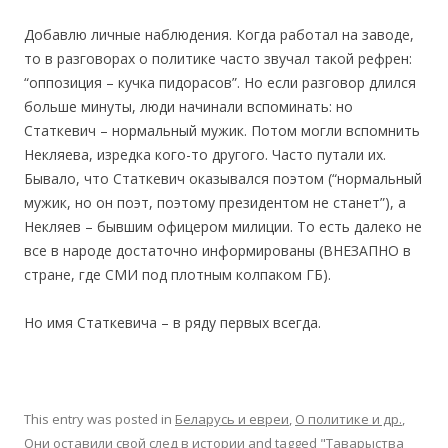
Добавлю личные наблюдения. Когда работал на заводе,
то в разговорах о политике часто звучал такой рефрен:
“оппозиция – кучка пидорасов”. Но если разговор длился
больше минуты, люди начинали вспоминать: но
Статкевич – нормальный мужик. Потом могли вспомнить
Некляева, изредка кого-то другого. Часто путали их.
Бывало, что Статкевич оказывался поэтом (“нормальный
мужик, но он поэт, поэтому президентом не станет”), а
Некляев – бывшим офицером милиции. То есть далеко не
все в народе достаточно информированы (ВНЕЗАПНО в
стране, где СМИ под плотным колпаком ГБ).
Но имя Статкевича – в ряду первых всегда.
This entry was posted in
Беларусь и евреи
,
О политике и др.
,
Они оставили свой след в истории
and tagged
"Таварыства