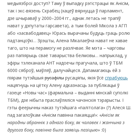
медыязброі доступ? Таму ў выпадку рэгістрацыі як Анісім,
так і экс-вязень Скрабец (хацеў вярнуцца ў парламент,
дзе шчыраваў у 2000–2004 гг., аднак летась не трапіў
нават у дэпутаты гарсавета), а тым болей Мікола з АГП
або «засвабодавец» Юрась вырачаны будуць граць ролю
падтанцоўкі… Зрэшты, Алена Мікалаеўна нават не хавае
таго, што на перамогу не разлічвае. Яе мэта – чарговы
раз папіярыць сваё таварыства белмовы… напрыклад, у
эфіры тэлеканала АНТ надоечы прагучала, што ў ТБМ
6000 сяброў, маўляў, далучайцеся. Дапамагаюць ёй з
піярам тутэйшыя
русафілы
русацяпы, якія ўсё
спрабуюць
нацягнуць на цётку Алену адказнасць за публікацыі ў
газеце «Новы час» (фармальна – выданні мінскай суполкі
ТБМ), дзе нібыта праслаўляліся чачэнскія тэрарысты. І
гэты феерычны наказ тутэйшага «палітолага» (?) Алеся Ш.
пад загалоўкам «Анісім павінна пакаяцца!»: «
Анісім як
народны абраннік з аднаго боку, як чалавек і жанчына з
другога боку, павінна была заявіць пазіцыю
» :0)