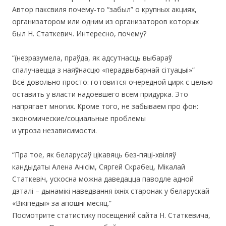
Автор паксвиля почему-то “забыл” о крупных акциях,
организатором или одним из организаторов которых
был Н. Статкевич. Интересно, почему?
“(незразумела, праўда, як адсутнасць выбараў
спалучаецца з наяўнасцю «перадвыбарнай сітуацыі»”
Всё довольно просто: готовится очередной цирк с целью
оставить у власти надоевшего всем придурка. Это
напрягает многих. Кроме того, не забываем про фон:
экономические/социальные проблемы
и угроза независимости.
“Пра тое, як беларусаў цікавяць без-пяці-хвіляў
кандыдаты Алена Анісім, Сяргей Скрабец, Мікалай
Статкевіч, ускосна можна даведацца паводле адной
дэталі – дынамікі наведвання іхніх старонак у беларускай
«Вікіпедыі» за апошні месяц.”
Посмотрите статистику посещений сайта Н. Статкевича,