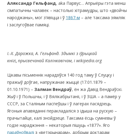
Аляксандр
Гельфанд
, aka Парвус… Апрыёры гэта менш
сімпатычны чалавек – настолькі хітрамудры, што «двойчы
народжаны», мог з’явіцца і ў
1867-м
– але таксама зямляк
і заслугоўвае памяці.
I.-
Х. Дарожка, А. Гельфанд.
Здымкі з іўрыцкай
кнiгi
,
прысвечанай Калінкавічам,
i wikipedia.org
Цікавы пісьменнік нарадзіўся 140 год таму ў Слуцку і
пражыў доўгае, напружанае жыццё (17.01.1879 –
01.10.1971) –
Залман Вендраў
, ён жа Давід Вендраўскі.
Жыў і ў Польшчы, і ў Вялікабрытаніі, і ў ЗША – а памёр у
СССР, за Сталіным паспеўшы і ў лагерах пасядзець.
Ягоныя апавяданні перакладаліся з ідыша на рускую –
прачытайце, калі знойдзеце. Таксама ёсць сумневы ў
годзе нараджэння – некаторыя пішуць «1877». Яго
параўноўвалі
з «ветэрынарам», добрым доктарам