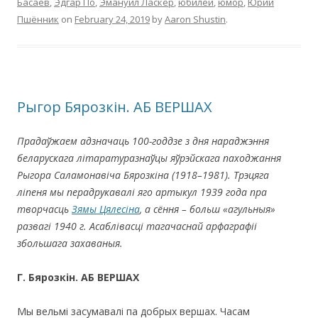
Басаев
,
Эдгар По
,
Эмануил Ласкер
,
юбилеи
,
юмор
,
Юрий
Пшённик
on
February 24, 2019
by
Aaron Shustin
.
Рыгор Бярозкін. АБ ВЕРШАХ
Прадаўжаем адзначаць 100-годдзе з дня нараджэння
беларускага літаратуразнаўцы яўрэйскага паходжання
Рыгора Саламонавіча Бярозкіна (1918–1981). Трэцяга
ліпеня мы перадрукавалі яго артыкул 1939 г
ода
пра
творчасць
Зямы Цялесіна
, а сёння – больш
«
агульныя
»
развагі 1940 г.
Асаблівасці тагачаснай арфаграфіі
збольшага захаваныя.
Г.
Бярозкін. АБ ВЕРШАХ
Мы вельмі засумавалі па добрых вершах. Часам