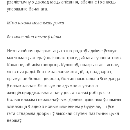
рэалістычную дакладнасць апісання, абаянне і яснасць
упершыню бачанага.
Міма школы меленькая рэчка
Без мяне адна плыве ў цішы.
Незвычайная празрыстаць гэтых радкоў адхіляе ўсякую
магчымасць «пераўвялічана»-трагедыйнага гучання тэмы.
Каханне, аб якім гаворыць Куляшоў, празрыстае і яснае,
як гэтыя радкі. Яно не засланяе жыццё, а, наадварот,
прымушае больш цвяроза, больш прыстальна ўглядацца
ў навакольнае. Лёгкі сум не здымае агульнага
жыццёсцвярджальнага пачуцця, а толькі робіць яго
больш важкім і пераканаўчым. Далёкія дзіцячыя ўспаміны
зліваюцца ў адно з новым імкненнем у будучае, – і ўсё
гэта стварыла добры і ў высокай ступені паэтычны цыкл
вершаў.