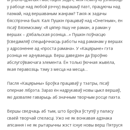
у рабоце над любой рэччу) вырашыў паэт, працуючы над
паэмай, над вершаваным жанрам? Такія-ж задачы
бясспрэчна былі. Калі Пушкін працаваў над «Онегіным», ён
пісаў Вяземскаму: «Я цяпер пішу не раман, а раман у
вершах – д’ябальская розніца…» Пушкін поўнасцю
ўсведамляў спецыфічнасць работы над раманам у вершах
у адрозненне ад «проста рамана». У «Кацярыне» гэта
розніца не адчуваецца. Верш даведзен да ўзроўню
абслугоўваючага элемента. Ён толькі ўючная жывёла,
якая перавозіць тэму з месца на месца…
Пасля «Кацярыны» Броўка працаваў у тэатры, пісаў
опернае лібрэта. Зараз ён надрукаваў новы цыкл вершаў,
які дазваляе гаварыць аб значным творчым росце паэта.
Вершы сведчаць аб тым, што Броўка ўступіў у паласу
сваёй творчай спеласці. Ужо не як вонкавая адзнака
апісання і не як рытарычны жэст існуе новы верш Пятруся