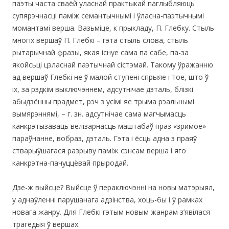
паэты часта сваёй уласнай практыкай паглыбляюць
супярэчнасці паміж семантычнымі і ўласна-паэтычнымі
момантамі верша. Вазьміце, к прыкладу, П. Глебку. Стыль
многіх вершаў П. Глебкі – гэта стыль слова, стыль
рытарычнай фразы, якая існуе сама па сабе, па-за
якойсьці цэласнай паэтычнай сістэмай. Такому ўражанню
ад вершаў Глебкі не ў малой ступені спрыяе і тое, што ў
іх, за рэдкім выключэннем, адсутнічае дэталь, блізкі
абыдзённы прадмет, рэч з усімі яе трыма рэальнымі
вымярэннямі, – г. зн. адсутнічае сама магчымасць
канкрэтызаваць велізарнасць маштабаў праз «зримое»
параўнанне, вобраз, дэталь. Гэта і ёсць адна з праяў
стварыўшагася разрыву паміж сэнсам верша і яго
канкрэтна-пачуццёвай прыродай.
Дзе-ж выйсце? Выйсце ў пераключэнні на новы матэрыял,
у аднаўленні парушанага адзінства, хоць-бы і ў рамках
новага жанру. Для Глебкі гэтым новым жанрам з’явілася
трагедыя ў вершах.