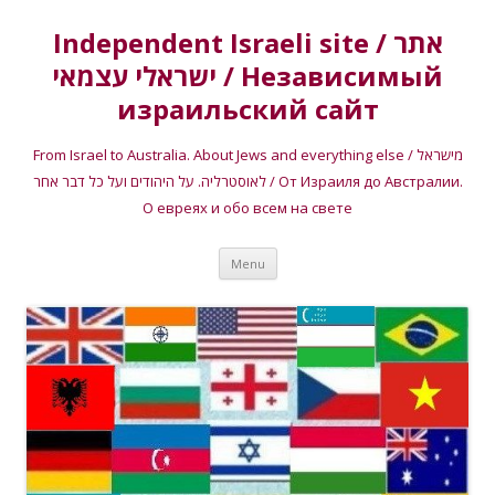
Independent Israeli site / אתר
ישראלי עצמאי / Независимый
израильский сайт
From Israel to Australia. About Jews and everything else / מישראל
לאוסטרליה. על היהודים ועל כל דבר אחר / От Израиля до Австралии.
О евреях и обо всем на свете
Skip
Menu
to
content