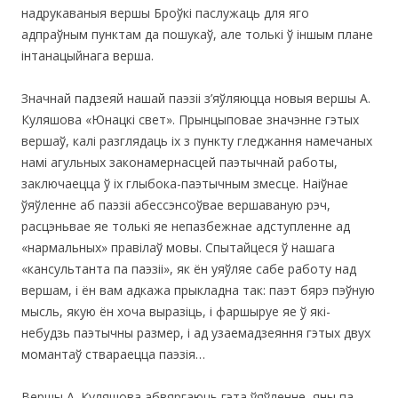
надрукаваныя вершы Броўкі паслужаць для яго
адпраўным пунктам да пошукаў, але толькі ў іншым плане
інтанацыйнага верша.
Значнай падзеяй нашай паэзіі з’яўляюцца новыя вершы А.
Куляшова «Юнацкі свет». Прынцыповае значэнне гэтых
вершаў, калі разглядаць іх з пункту гледжання намечаных
намі агульных законамернасцей паэтычнай работы,
заключаецца ў іх глыбока-паэтычным змесце. Наіўнае
ўяўленне аб паэзіі абессэнсоўвае вершаваную рэч,
расцэньвае яе толькі яе непазбежнае адступленне ад
«нармальных» правілаў мовы. Спытайцеся ў нашага
«кансультанта па паэзіі», як ён уяўляе сабе работу над
вершам, і ён вам адкажа прыкладна так: паэт бярэ пэўную
мысль, якую ён хоча выразіць, і фаршыруе яе ў які-
небудзь паэтычны размер, і ад узаемадзеяння гэтых двух
момантаў ствараецца паэзія…
Вершы А. Куляшова абвяргаюць гэта ўяўленне, яны па-