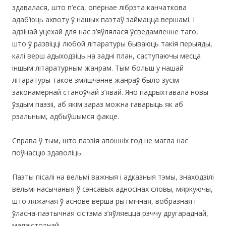
здавалася, што п’еса, опернае лібрэта канчаткова
адаб’юць ахвоту ў нашых паэтаў займацца вершамі. І
адзінай уцехай для нас з’яўлялася ўсведамленне таго,
што ў развіцці любой літаратуры бываюць такія перыяды,
калі верш адыходзіць на задні план, саступаючы месца
іншым літаратурным жанрам. Тым больш у нашай
літаратуры такое змяшчэнне жанраў было зусім
законамернай станоўчай з’явай. Яно падрыхтавала новы
ўздым паэзіі, аб якім зараз можна гаварыць як аб
рэальным, адбыўшымся факце.
Справа ў тым, што паэзія апошніх год не магла нас
поўнасцю здаволіць.
Паэты пісалі на вельмі важныя і адказныя тэмы, знаходзілі
вельмі насычаныя ў сэнсавых адносінах словы, мяркуючы,
што ляжачая ў аснове верша рытмічная, вобразная і
ўласна-паэтычная сістэма з’яўляецца рэччу другараднай,
малаістотнай.