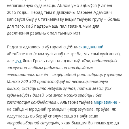
непагашаную судзімасць. Аблом ужо адбыўся ў ліпені
2015 года… Перад тым я дзякуючы Марыне Адамовіч
запісаўся быў у Статкевічаву ініцыятыўную групу – больш
для таго, каб падтрымаць палітвязня, чым для
дасягнення рэальных палітычных мэт.
Рэдка згаджаюся з аўтарамі сцёбна-
скандальнай
«БелГазеты» («нам хуліганаў не трэба, мы самі хуліганы»),
але
тут
Янка Грыль слушна адзначыў: «
Так, падпалкоўнік
заслужана любімы радыкальна-апазіцыйным
электаратам, але ён – акцёр адной ролі: сабраць у цэнтры
Мінска 200-300 пратэстоўцаў на несанкцыянаваную
акцыю, сказаць што-небудзь гучнае, потым звесці ўсіх
куды-небудзь далей. Усё гэта можна зрабіць і без
рэгістрацыі кандыдатам
». Альтэрнатыўнае
меркаванне
–
на сайце «Народнай грамады» (незразумела, праўда, як
адсутнасць выбараў спалучаецца з наяўнасцю
«
перадвыбарнай сітуацыі
», якая быццам бы прывядзе да