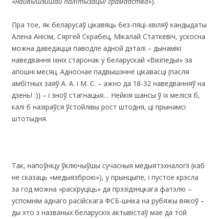
«
найвышэйшай палітызацыі грамадства
»).
Пра тое, як беларусаў цікавяць без-пяці-хвіляў кандыдаты
Алена Анісім, Сяргей Скрабец, Мікалай Статкевіч, ускосна
можна даведацца паводле адной дэталі – дынамікі
наведвання іхніх старонак у беларускай «Вікіпедыі» за
апошні месяц. Адноснае падвышэнне цікавасці (пасля
амбітных заяў А. А. і М. С. – ажно да 18-32 наведванняў на
дзень! :)) – і зноў стагнацыя… Нейкія шансы ў іх меліся б,
калі б назіраўся ўстойлівы рост штодня, ці прынамсі
штотыдня.
Так, напоўніцу ўключыўшы сучасныя медыятэхналогіі (каб
не сказаць «медыязброю»), у прынцыпе, і пустое крэсла
за год можна «раскруціць» да прэзідэнцкага фатэлю –
успомнім аднаго расійскага ФСБ-шніка на рубяжы вякоў –
ды хто з названых беларускіх актывістаў мае да той