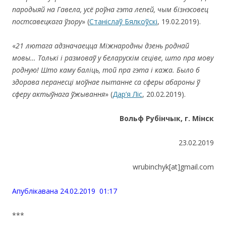
пародыяй на Гавела, усё роўна гэта лепей, чым бізнэсовец
постсавецкага ўзору
» (
Станіслаў Бялкоўскі
, 19.02.2019).
«
21 лютага адзначаецца Міжнародны дзень роднай
мовы… Толькі і размоваў у беларускім сеціве, што пра мову
родную! Што каму баліць, той пра гэта і кажа. Было б
здорава перанесці моўнае пытанне са сферы абароны ў
сферу актыўнага ўжывання
» (
Дар’я Ліс
, 20.02.2019).
Вольф Рубінчык, г. Мінск
23.02.2019
wrubinchyk[at]gmail.com
Апублiкавана 24.02.2019 01:17
***