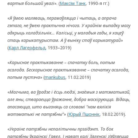
вартыя большай увагі
». (
Максім Танк
, 1990-я гг.)
«
Я ўмею маляваць, перамаўляцца і чытаць, а апрача
гэтага, не ўмею практычна нічога. У крайнім выпадку магу
адкрыць халадзільнік…
Калісьці, у маладыя гады, я хацеў
стаць карыкатурыстам. А ў выніку стаў карыкатурай
»
(
Карл Лагерфельд
, 1933–2019)
«
Карыснае практыкаванне – спачатку боль, потым
асалода. Бескарыснае практыкаванне – спачатку асалода,
потым пустэча
» (
mankubus
, 11.02.2019)
«
Магчыма
, ва ўрадзе і ёсць людзі, знаёмыя з матэматыкай,
але яны, ствараецца ўражанне, добра маскіруюцца. Відаць,
апасаюцца, што выганяць са словамі
“
нам вялікія
матэматыкі не патрэбны”
» (
Юрый Пшоннік
, 18.02.2019).
«
Укра
і
не патрэбны непалітычны прэзідэнт. То бок
патрэбны ўкраінскі Гавел. І нават калі Зяленскі з’яўляецца