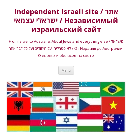
Independent Israeli site / אתר
ישראלי עצמאי / Независимый
израильский сайт
From Israel to Australia. About Jews and everything else / מישראל
לאוסטרליה. על היהודים ועל כל דבר אחר / От Израиля до Австралии.
О евреях и обо всем на свете
Skip
Menu
to
content