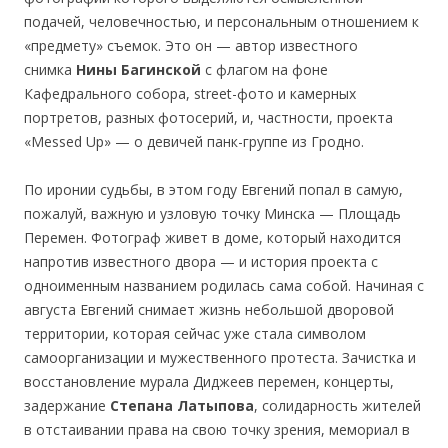
подачей, человечностью, и персональным отношением к
«предмету» съемок. Это он — автор известного
снимка
Нины Багинской
с флагом на фоне
Кафедрального собора, street-фото и камерных
портретов, разных фотосерий, и, частности, проекта
«Messed Up» — о девичей панк-группе из Гродно.
По иронии судьбы, в этом году Евгений попал в самую,
пожалуй, важную и узловую точку Минска — Площадь
Перемен. Фотограф живет в доме, который находится
напротив известного двора — и история проекта с
одноименным названием родилась сама собой. Начиная с
августа Евгений снимает жизнь небольшой дворовой
территории, которая сейчас уже стала символом
самоорганизации и мужественного протеста. Зачистка и
восстановление мурала Диджеев перемен, концерты,
задержание
Степана Латыпова
, солидарность жителей
в отстаивании права на свою точку зрения, мемориал в