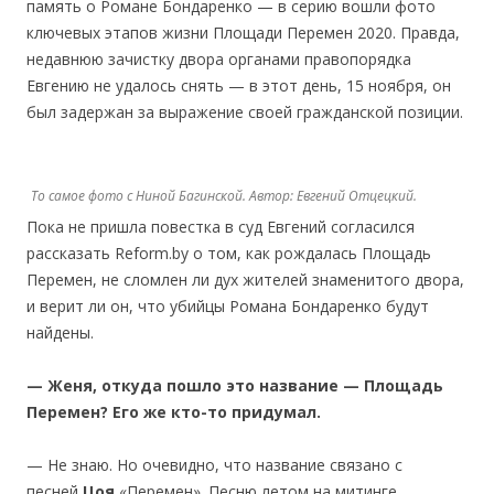
память о Романе Бондаренко — в серию вошли фото
ключевых этапов жизни Площади Перемен 2020. Правда,
недавнюю зачистку двора органами правопорядка
Евгению не удалось снять — в этот день, 15 ноября, он
был задержан за выражение своей гражданской позиции.
То самое фото с Ниной Багинской. Автор: Евгений Отцецкий.
Пока не пришла повестка в суд Евгений согласился
рассказать Reform.by о том, как рождалась Площадь
Перемен, не сломлен ли дух жителей знаменитого двора,
и верит ли он, что убийцы Романа Бондаренко будут
найдены.
— Женя, откуда пошло это название — Площадь
Перемен? Его же кто-то придумал.
— Не знаю. Но очевидно, что название связано с
песней
Цоя
«Перемен». Песню летом на митинге