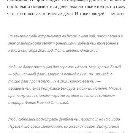
проблемой скидываться деньгами на такие вещи, потому
что это важные, значимые дела. И таких людей — много.
По вечерам люди встречаются во дворе, пьют чай, поют песни и в
знак солидарности светят фонариками мобильных телефонов в
небо. 2 сентября 2020 год. Фото: Евгений Отцецкий.
Люди во дворе растянули два огромных флага. Бело-красно-белый
— официальный флаг Беларуси в период с 1991 по 1995 год, а
также флаг протестующих в 2020, красно-зелёный —
официальный флаг Республики Беларусь в данный момент. Многие
протестующие считают красно-зелёное сочетание символом
террора. Фото: Евгений Отцецкий.
Люди собрались посмотреть футбольный фристайл на Площади
Перемен. Его организовали люди из соседних домов. Выступление