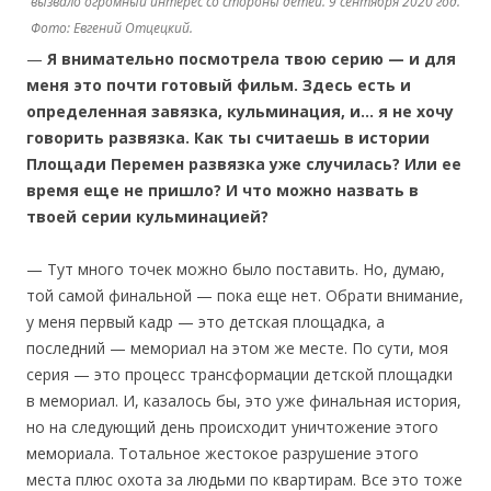
вызвало огромный интерес со стороны детей. 9 сентября 2020 год.
Фото: Евгений Отцецкий.
—
Я внимательно посмотрела твою серию — и для
меня это почти готовый фильм. Здесь есть и
определенная завязка, кульминация, и… я не хочу
говорить развязка. Как ты считаешь в истории
Площади Перемен развязка уже случилась? Или ее
время еще не пришло? И что можно назвать в
твоей серии кульминацией?
— Тут много точек можно было поставить. Но, думаю,
той самой финальной — пока еще нет. Обрати внимание,
у меня первый кадр — это детская площадка, а
последний — мемориал на этом же месте. По сути, моя
серия — это процесс трансформации детской площадки
в мемориал. И, казалось бы, это уже финальная история,
но на следующий день происходит уничтожение этого
мемориала. Тотальное жестокое разрушение этого
места плюс охота за людьми по квартирам. Все это тоже