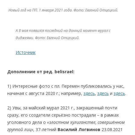
Новый год на ПП. 1 января 2021 года. Фото: Евгений Отцецкий.
А 8 мая появился последний на данный момент мурал с
диджеями. Фото: Евгений Отцецкий.
.
Источник
.
Дополнение
от
ред.
belisrael:
1) Интересные фото с пл. Перемен публиковались у нас,
начиная с августа 2020 г.; например,
здесь
,
здесь
и
здесь
.
2) Увы, за майский мурал 2021 г., закрашенный почти
сразу, его создатели серьёзно пострадали – в рамках
уголовного дела о
«злостном
хулиганстве,
совершённом
группой
лиц»,
37-летний
Василий
Логвинов
23.08.2021