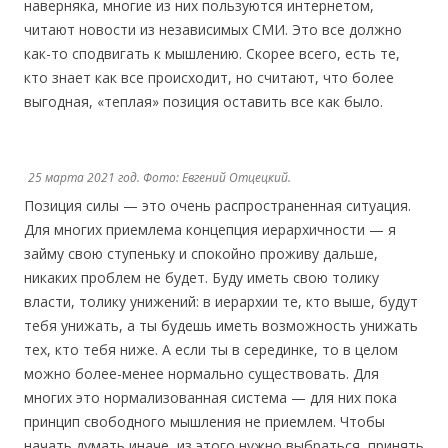
наверняка, многие из них пользуются интернетом,
читают новости из независимых СМИ. Это все должно
как-то сподвигать к мышлению. Скорее всего, есть те,
кто знает как все происходит, но считают, что более
выгодная, «теплая» позиция оставить все как было.
25 марта 2021 год. Фото: Евгений Отцецкий.
Позиция силы — это очень распространенная ситуация.
Для многих приемлема концепция иерархичности — я
займу свою ступеньку и спокойно проживу дальше,
никаких проблем не будет. Буду иметь свою толику
власти, толику унижений: в иерархии те, кто выше, будут
тебя унижать, а ты будешь иметь возможность унижать
тех, кто тебя ниже. А если ты в серединке, то в целом
можно более-менее нормально существовать. Для
многих это нормализованная система — для них пока
принцип свободного мышления не приемлем. Чтобы
начать думать иначе, из этого нужно выбраться, принять