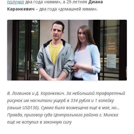
получил
два года «химии», а 29-летняя
Диана
Каранкевич
– два года «домашней химии».
В.
Логвинов
и
Д.
Каранкевич.
За
небольшой
трафаретный
рисунок
им
насчитали
ущерб
в
334
рубля
и
1
копейку
(
cвыш
е
USD130).
Сумма
была
возмещена
ещё
в
мае,
но…
Правда,
приговор
суда
Центрального
района
г.
Минска
ещё
не
вступил
в
законную
силу