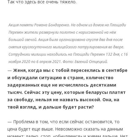
Так что здесь все очень тяжело.
Акция памяти Романа Бондаренко. На одном из домов на Площади
Перемен жители развернули полотно с нарисованной на нём
большой свечой. Акция была организрована спустя два дня после
снятия круглосуточного милицейского патрулирования во дворе.
Сотрудники милиции находились на Площади Перемен 132 дня, с 16
ноября 2020 по 6 апреля 2021. Фото: Евгений Отцецкий.
—
Женя, когда мы с тобой пересеклись в сентябре
и обсуждали ситуацию в стране, количество
задержанных еще не исчислялось десятками
тысяч. Сейчас эту цену, которые беларусы платят
за свободу, нельзя не назвать высокой. Она, на
твой взгляд, и дальше будет расти?
— Проблема в том, что если сейчас остановится, то
цена будет еще выше. Невозможно сказать на данным
момент: ладно, стоп, «обнуляемся» и живем дальше. Нет.