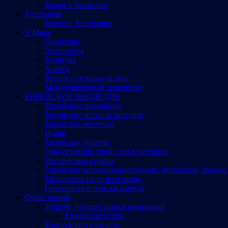
Евреи в Бразилии
Австралия
Евреи в Австралии
В Мире
Политика
Экономика
Культура
Хайтек
Россия и остальной мир
Международный терроризм
ЕВРЕЙСКОЕ НАСЛЕДИЕ
Еврейские праздники
Еврейские песни и мелодии
Еврейское местечко
Идиш
Еврейские притчи
Они оставили свой след в истории
Интересные судьбы
Еврейское коллекционирование: филателия, значки 
Материалы на разные темы
Генеалогия и поиски корней
Образ жизни
Туризм, путешествия и кулинария
Еврейская кухня
Благотворительность