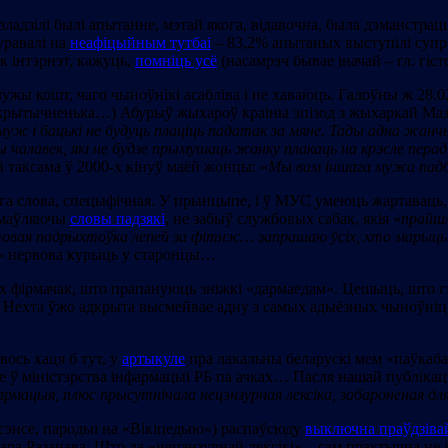
ладзілі былі апытанне, мэтай якога, відавочна, была дэманстрац
гуравалі на
неафіцыйным тутбаі
– 83,2% апытаных выступілі супра
ак інтэрнэт, кажуць,
помніць усё
(насамрэч бывае іначай – гл. гіс
чужы кошт, чаго чыноўнікі асабліва і не хаваюць. Галоўны ж 28.
акрытычненька…) Абурыў жыхароў краіны эпізод з жыхаркай Маз
муж і бацькі не будуць плаціць падатак за мяне. Тады адна жанч
ры чалавек, які не будзе прымушаць жонку плакаць на крэсле пера
ой таксама ў 2000-х кінуў маёй жонцы: «
Мы вам іншага мужа пад
ага слова, спецыфічная. У прынцыпе, і ў МУС умеюць жартаваць,
вымаўляючы
словы падзякі
, не забыў службовых сабак, якія «
прайшл
вая падрыхтоўка лепей за фітнэс… запрашаю ўсіх, хто марыць 
» нервова курыць у старонцы…
ых фірмачак, што прапануюць зніжкі «дармаедам». Цешыць, што 
о. Нехта ўжо адкрыта высмейвае адну з самых адыёзных чыноўні
ось хаця б тут, у
артыкуле
пра лакальны беларускі мем «паўкабан
ае ў міністэрства інфармацыі РБ па ачках… Пасля нашай публікац
рмацыя, плюс прысутнічала нецэнзурная лексіка, забароненая дл
энсе, пародыі на «Вікіпедыю») распаўсюду
выключна праўдзіва
ара Разанава. Што да «нецэнзурнай лексікі» – сам практычна не 