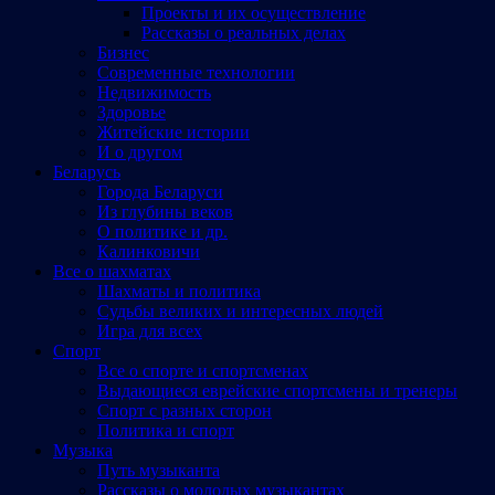
Проекты и их осуществление
Рассказы о реальных делах
Бизнес
Современные технологии
Недвижимость
Здоровье
Житейские истории
И о другом
Беларусь
Города Беларуси
Из глубины веков
О политике и др.
Калинковичи
Все о шахматах
Шахматы и политика
Судьбы великих и интересных людей
Игра для всех
Спорт
Все о спорте и спортсменах
Выдающиеся еврейские спортсмены и тренеры
Спорт с разных сторон
Политика и спорт
Музыка
Путь музыканта
Рассказы о молодых музыкантах