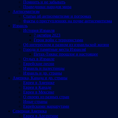
Помнить и не забывать
Праведники народов мира
Антисемитизм
Статьи об антисемитизме и погромах
Факты о преступлениях на почве антисемитизма
Израиль
История Израиля
7 октября 2023
Герои войн с террористами
Об интересном и разном из израильской жизни
Города и памятные места Израиляl
Петах-Тиква: прошлое и настоящее
Отдых в Израиле
Еврейские песни
Израиль и палестинцы
Израиль и др. страны
Америка, Канада и др. страны
Евреи в Америке
Евреи в Канаде
Евреи в Мексике
О евреях из разных стран
Иные страны
Еврейскими маршрутами
Северная Америка
Евреи в Аргентине