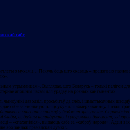
катлеты з мухамі)… Пакуль ёсць што сказаць – працягваю пазнав
лю».
яльным утрыманцам». Выглядае, што Беларусь – толькі палігон дл
эрнае апошнім часам для ўрадаў на розных кантынентах.
чыноўнікі даводзілі просьбітаў да слёз, і шматтысячных шэсцяў п
ыдае сябе за «вольную пляцоўку» для абмеркаванняў. Пачалі тра
атковага спагнання сродкаў у бюджэт зразумелае. Справядліва п
амі ўлады, выдаўшы непрадуманы і супярэчлівы дакумент, які ю
сці – «спахапіліся», выдаюць сябе за «сяброў народа». Адзін з і
ыве або зандаж грамадскай думкі?..