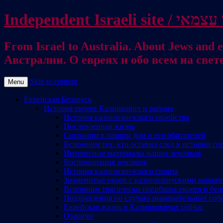
From Israel to Australia. About Jews and everything else / . על היהודים ועל כל דבר אחר
Австралии. О евреях и обо всем на свет
Skip to content
Menu
Еврейская Беларусь
История евреев Калинкович и района
История калинковичского еврейства
Послевоенная жизнь
Сохраним в памяти дом и его обитателей
Вспомним тех, кто оставил след в истории го
Интересные материалы наших земляков
Воспоминания земляков
История калинковичского спорта
Знаменитые евреи с калинковичскими корня
Вспомним трагически погибших евреев и бел
Поздравления по случаю знаменательных соб
Еврейская жизнь в Калинковичах сейчас
Озаричи