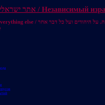
Independent Israeli site / אתר ישראלי עצמאי 
מישראל לאוסטרליה / От Израиля до
е
рода
ми
орусов
ытий