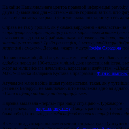
На сайце Нацыянальнага цэнтра прававой інфармацыі pravo.by з
дзіўна :)) выявіліся для «сістэмы» яшчэ горшымі за тыя, што фі
галасоў апытанку закрылі і ўвогуле выдалілі старонку з ёй, адн
Справа не так у грошах, як у самасцвярджэнні «начальства» за 
«
спрабуюць выкарысто
ўваць у самых карыслівых мэтах
» (сам
вызваленне ад платы ў райвыканкам: «
У заяве я напісала, што 
заплаціць за жонку? Трэба развесціся, і, можа, знойдзецца доб
жартамі і смехам
». Дарэчы, «жарт» у духу
Іосіфа Сярэдзіча
, т
Чынавенска-міліцэйскі «гумар» – тэма асобная, не пабаюся гэт
адбыўся парад да 100-годдзя міліцыі, дык намеснік міністра, 
жарт ад міліцэйскага начальніка, адрасаваны дзяўчатам: «
Шыхто
МУС!
» Паэтка Валярына Кустава з праграмай «
Фітнэс-шмітнэс
Агулам жа мяне вабіць іншая гумарыстыка, такая, як у тутэйш
рэгіёнах Беларусі, не выключаю, што незалежна адно ад аднаг
«
Гэта я аўтар падатку на беспрацоўных
».
Нярэдка выдавала «перлы» пра нашу сітуацыю «Луркамор’е» – в
што распачалася
пару тыдняў таму
. Пакуль расійскі сайт выйгр
блакіроўкі, іх цэлых дзве: «
Распаўсюджвалася непраўдзівая інфа
Вымагаць ад сатырычна-меметычнай энцыклапудыі (у пэўным с
Агурцова, які «даставаў» клоўнаў у «
Карнавальнай ночы
» Эльд