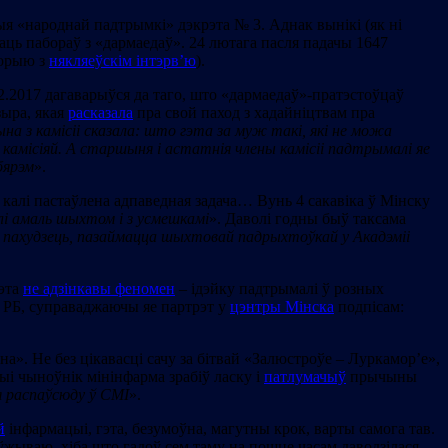
ыя «народнай падтрымкі» дэкрэта № 3. Аднак вынікі (як ні
ць пабораў з «дармаедаў». 24 лютага пасля падачы 1647
торыю з
някляеўскім інтэрв’ю
).
02.2017 дагаварыўся да таго, што «дармаедаў»-пратэстоўцаў
ыра, якая
расказала
пра свой паход з хадайніцтвам пра
ына з камісіі сказала: што гэта за муж такі, які не можа
д камісіяй. А старшыня і астатнія члены камісіі падтрымалі яе
бярэм
».
 калі пастаўлена адпаведная задача… Вунь 4 сакавіка ў Мінску
і амаль шыхтом і з усмешкамі
». Даволі годны быў таксама
пахудзець, пазаймацца шыхтовай падрыхтоўкай у Акадэміі
гэта
не адзінкавы феномен
– ідэйку падтрымалі ў розных
ц РБ, суправаджаючы яе партрэт у
цэнтры Мінска
подпісам:
а». Не без цікавасці сачу за бітвай «Залюстроўе – Луркамор’е»,
ыі чыноўнік мінінфарма зрабіў ласку і
патлумачыў
прычыны
я распаўсюду ў СМІ
».
й
інфармацыі, гэта, безумоўна, магутны крок, варты самога тав.
ўжываю, хіба што гадоў сем таму на пошце часам даводзілася.