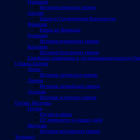
Германия
История немецких евреев
Англия
Евреи в Соединенном Королевстве
Франция
Евреи во Франции
Румыния
История румынских евреев
Болгария
История болгарских евреев
Еврейские памятники и достопримечательности Ге
Страны Балтии
Литва
История литовских евреев
Латвия
История латвийских евреев
Эстония
История эстонских евреев
Грузия, Молдова
Грузия
Грузия и евреи
От древности до наших дней
Молдова
История молдавских евреев
Холокост