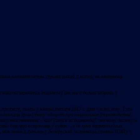
альна-каляпалітычны серыял жахаў, пагатоў, як вяшчаюць
я абкаткі падобных ініцыятыў (як мага больш забраць у
ратэсту, улады ў канцы лютага 2017 г. далі «задні ход». Гэта
нслявацца думкі тыпу «
дэкрэт пра сацыяльнае ўтрыманства,
аўстае пытанне – калі ўзяліся за дармаедаў, то чаму дагэтуль
рысты бяруцца аспрэчыць у судах… у ім куча нарматыўных
х, між іншага, бачыць у беларускай эканоміцы праявы НЭПу і