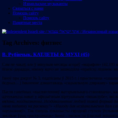
Израильские музыканты
Cвязаться с нами
Помощь сайту
Помощь сайту
Памятные места
Tag Archives:
фитнес
В. Рубінчык. КАТЛЕТЫ & МУХІ (45)
Сам не чакаў, але ў мінулым месяцы агораў «марафон» (42,195 
бізнэс-дарадцы, нікому яшчэ не зашкодзіла «прайсці лішнюю мі
Ізноў пра дэкрэт № 3, падпісаны ў 2015 г. і прысвечаны «сацы
бедных…) Імкненне дэмантаваць «сацыяльную дзяржаву» характ
Пасля ганебных «высвятленняў матэрыяльнага становішча», калі 
адчуваецца нават у афіцыёзным віртуальным «імхаклубе», які в
вядома, неадназначны. Нездавальненне людзей такой формай дад
няма падатку на раскошу?
» «
Нагоду для нездавальнення далі с
парушэнняў
». Так пішуць лукашысты сярэдняй ступені ўплывова
заклікае ўрад «раскулачыць» банкі – наскок па ўласнай ініцыят