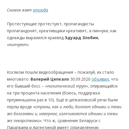
Снимок взят
отсюда
Протестующие протестуют, пропагандисты
пропагандонят, креативщики креативят, а пинчуки, как
однажды выразился краевед
Эдуард Злобин
,
«
пинчуют
».
Косяком пошли видеообращения – пожалуй, их стало
многовато.
Валерий Цепкало
30.09.2020
объявил
, что
его бывший босс –
«политический труп
», опирающийся
на три процента населения (боюсь, поддержка
преуменьшена раз в 10). Ещё в цепкаловской речи были
перлы вроде «
страны, как и люди, болеют одними и теми
же болезнями и, наверное, излечиваются одними и теми
же лекарствами
». Что ж, сравнение Беларуси с
Парагваем и Аргентиной имеет определённую