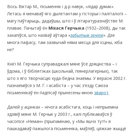
Вось Віктар М., пісьменнік і д-р навук, «лідар думак».
Летась я менаваў яго дылетантам у гісторыі і паліталогіі –
магу паўтарыць, дадаўшы, што і ў літаратуразнаўстве М.
плавае. Пачытаў ён
Міхася Герчыка
(1932–2008), ды так
захапіўся, што назваў аўтара «
забытым геніем
». Дзе
многа пафасу, там зазвычай няма месца для ісціны, хіба
не?
Кнігі М. Герчыка суправаджалі мяне ўсё дзяцінства – і
ўдома, і ў бібліятэках (школьнай, піянерлагерных), так
што з яго творчасцю худа-бедна знаёмы. У верасні 2002 г.
пазнаёміўся з М. Г. і асабіста – у час з’езду Саюза
пісьменнікаў ён падпісаў прынесены мною
зварот
.
Далей у ацэнках – нічога асабістага, хоць і непрыемна
здзівіў мяне М. Герчык у 2003 г., калі публікаваўся ў
часопісе «Неман» (прыпамінаю, у «Мы яшчэ тут!» я
пашкадаваў пажылога пісьменніка, маўляў, цяжкае жыццё