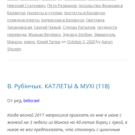
Николай Статкевич
,
Пётр Резванов
,
посольство Франции в
Беларуси
,
проекты и утопии
,
протесты в Беларуси
,
псевдоэксперты
,
репрессии в Беларуси
,
Светлана
Тихановская
,
Сергей Чалый
,
Степан Латыпов
,
трудности
перевода
,
Франак Вечёрко
,
Эдуард Злобин
,
Эммануэль
Макрон
,
юмор
,
Юрий Тепер
on
October 2, 2020
by
Aaron
Shustin
.
В. Рубінчык. КАТЛЕТЫ & МУХІ (118)
От ред.
belisrael
.
Когда весной 2017 напросился приехать ко мне в июне с
жонкой на 3 недели из Минска на 40-летие борец с лукой, я
никак не мог предполагать, что столкнусь с циничным