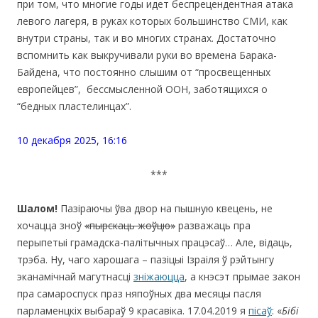
при том, что многие годы идет беспрецендентная атака
левого лагеря, в руках которых большинство СМИ, как
внутри страны, так и во многих странах. Достаточно
вспомнить как выкручивали руки во времена Барака-
Байдена, что постоянно слышим от “просвещенных
европейцев”, бессмысленной ООН, заботящихся о
“бедных пластелинцах”.
10 декабря 2025, 16:16
***
Шалом!
Пазіраючы ўва двор на пышную квецень, не
хочацца зноў
«
пырскаць жоўцю
»
разважаць пра
перыпетыі грамадска-палітычных працэсаў… Але, відаць,
трэба. Ну, чаго харошага – пазіцыі Ізраіля ў рэйтынгу
эканамічнай магутнасці
зніжаюцца
, а кнэсэт прымае закон
пра самароспуск праз няпоўных два месяцы пасля
парламенцкіх выбараў 9 красавіка. 17.04.2019 я
пісаў
: «
Бібі