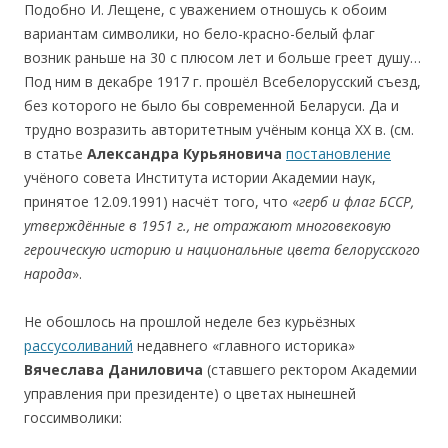
Подобно И. Лещене, с уважением отношусь к обоим
вариантам символики, но бело-красно-белый флаг
возник раньше на 30 с плюсом лет и больше греет душу…
Под ним в декабре 1917 г. прошёл Всебелорусский съезд,
без которого не было бы современной Беларуси. Да и
трудно возразить авторитетным учёным конца ХХ в. (см.
в статье
Александра Курьяновича
постановление
учёного совета Института истории Академии наук,
принятое 12.09.1991) насчёт того, что «
герб и флаг БССР,
утверждённые в 1951 г., не отражают многовековую
героическую историю и национальные цвета белорусского
народа
».
Не обошлось на прошлой неделе без курьёзных
рассусоливаний
недавнего «главного историка»
Вячеслава Даниловича
(ставшего ректором Академии
управления при президенте) о цветах нынешней
госсимволики: