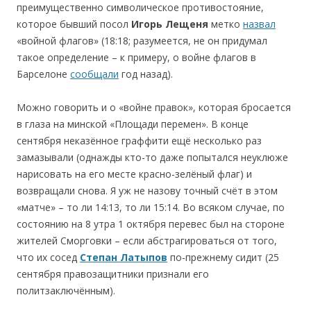
преимущественно символическое противостояние,
которое бывший посол
Игорь Лещеня
метко
назвал
«войной флагов» (18:18; разумеется, не он придумал
такое определение – к примеру, о войне флагов в
Барселоне
сообщали
год назад).
Можно говорить и о «войне правок», которая бросается
в глаза на минской «Площади перемен». В конце
сентября неказённое граффити ещё несколько раз
замазывали (однажды кто-то даже попытался неуклюже
нарисовать на его месте красно-зелёный флаг) и
возвращали снова. Я уж не назову точный счёт в этом
«матче» – то ли 14:13, то ли 15:14. Во всяком случае, по
состоянию на 8 утра 1 октября перевес был на стороне
жителей Сморговки – если абстрагироваться от того,
что их сосед
Степан Латыпов
по-прежнему сидит (25
сентября правозащитники признали его
политзаключённым).