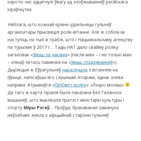
кароткі час адцягнулі ўвагу ад злоўжыванняў расійскага
кіраўніцтва.
Няблага, што кожнай краіне-удзельніцы гульняў
арганізатары прысвяцілі ролік-вітанне. Але ж собіла ім
наступіць на тыя ж граблі, што і Нацыянальнаму агенцтву
па турызме ў 2017 г… Тады НАТ дало свайму роліку
загаловак «
Звыш за чаканні
» (пасля маіх – і не толькі маіх
– кпінаў летась памянялі на «
Звыш спадзяванняў
»).
Дырэкцыя ж Еўрагульняў
накасячыла
з вітаннем на
іўрыце, напісаўшы яго слушнымі літарамі, аднак злева
направа. Атрымаўся «
ПрЮвет волку
»: «Лэарсі молаш»
Да таго ж карта Ізраіля была паказана без Галанскіх
вышыняў, што выклікала пратэст міністаркі культуры і
спорту
Міры Рэгеў
… Праўда, бракаваная замануха
неўзабаве знікла з афіцыйнай старонкі гульняў.