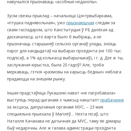
навучыліся прызнаваць «асобныя недахопы».
Зусім свежы прыклад – начальніца Цэнтрвыбаркама,
«птушка паднявольная», ужо
прызнаюшчая
следам за
сваім гаспадаром, што Канстытуцыя ў РБ далёкая ад
дасканаласці, што варта было б выбіраць, а не
прызначаць старшыняў сельскіх органаў улады, знізіць
парог для кандыдатаў на выбарах прэзідэнта (не 100 тыс.
подпісаў, а 1% ад колькасці выбаршчыкаў), і г. д. Дзе ж ты,
заслужаная юрыстка, была 20 гадоў? Але, трэба
меркаваць, гэткія «размовы на карысць бедных» няблага
прадаюцца на знешнім рынку.
Іншая прадстаўніца Лукашэнкі нават «не пагрэбавала»
выступіць перад цыганамі з чымсьці накшталт
прабачэння
за эксцэсы, дапушчаныя органамі МУС, – 23 мая
спецыяльна прыехала ў Магілёў… Нехта пісаў, што
Наталля Качанава не датычная да МУС, таму яе дэмарш
быў недарэчны. Але ж галава адміністрацыі прэзідэнта