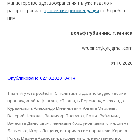
министерство здравоохранения РБ уже издало и
распространило
ценнейшие рекомендации
по борьбе с
ним!
Вольф Рубинчик, г. Минск
wrubinchyk[at]gmail.com
01.10.2020
Опубликовано 02.10.2020 04:14
This entry was posted in
О политике и др.
and tagged
«война
правок»
,
«война флагов»
,
«Площадь Перемен»
,
Александр
Курьянович
,
Александр Милинкевич
,
Ангела Меркель
,
Валерий Цепкало
,
Владимир Пастухов
,
Вольф Рубинчик
,
Вячеслав Данилович
,
Геннадий Коршунов
,
демагогия
,
Елена
Левченко
,
Игорь Лещеня
,
исторические параллели
,
Кирилл
Рогов
,
Марина Адамович
,
мудрые мысли
,
неоязычество
,