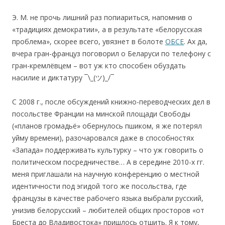
Э. М. не прочь лишний раз попиариться, напомнив о
«традициях демократии», а в результате «белорусская
проблема», скорее всего, увязнет в болоте
ОБСЕ
. Ах да,
вчера гран-француз поговорил о Беларуси по телефону с
гран-кремлёвцем – вот уж кто способен обуздать
насилие и диктатуру ¯\_(ツ)_/¯
C 2008 г., после обсуждений книжно-переводческих дел в
посольстве Франции на минской площади Свободы
(«планов громадьё» обернулось пшиком, я же потерял
уйму времени), разочаровался даже в способностях
«Запада» поддерживать культурку – что уж говорить о
политическом посредничестве… А в середине 2010-х гг.
меня приглашали на научную конференцию о местной
идентичности под эгидой того же посольства, где
французы в качестве рабочего языка выбрали русский,
унизив белорусский – любителей общих просторов «от
Бреста до Владивостока» пришлось отшить. Я к тому,