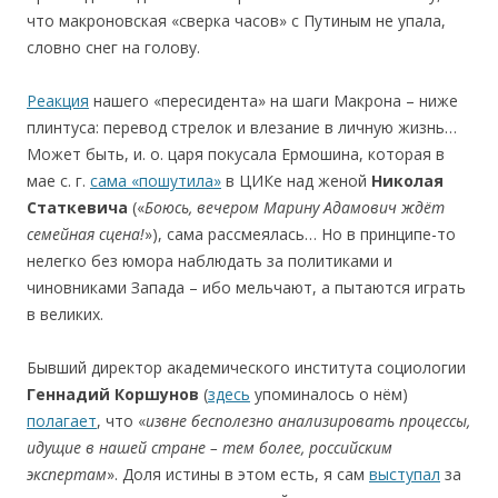
что макроновская «сверка часов» с Путиным не упала,
словно снег на голову.
Реакция
нашего «пересидента» на шаги Макрона – ниже
плинтуса: перевод стрелок и влезание в личную жизнь…
Может быть, и. о. царя покусала Ермошина, которая в
мае с. г.
сама «пошутила»
в ЦИКе над женой
Николая
Статкевича
(«
Боюсь, вечером Марину Адамович ждёт
семейная сцена!
»), сама рассмеялась… Но в принципе-то
нелегко без юмора наблюдать за политиками и
чиновниками Запада – ибо мельчают, а пытаются играть
в великих.
Бывший директор академического института социологии
Геннадий Коршунов
(
здесь
упоминалось о нём)
полагает
, что «
извне бесполезно анализировать процессы,
идущие в нашей стране – тем более, российским
экспертам
». Доля истины в этом есть, я сам
выступал
за