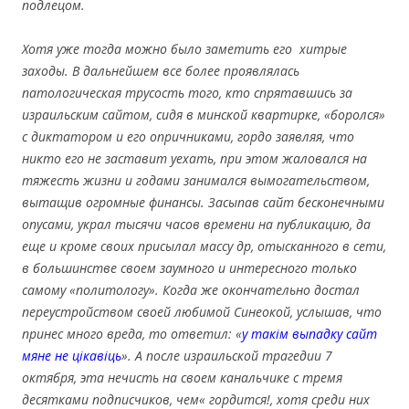
подлецом.
Хотя уже тогда можно было заметить его хитрые
заходы. В дальнейшем все более проявлялась
патологическая трусость того, кто спрятавшись за
израильским сайтом, сидя в минской квартирке, «боролся»
с диктатором и его опричниками, гордо заявляя, что
никто его не заставит уехать, при этом жаловался на
тяжесть жизни и годами занимался вымогательством,
вытащив огромные финансы. Засыпав сайт бесконечными
опусами, украл тысячи часов времени на публикацию, да
еще и кроме своих присылал массу др, отысканного в сети,
в большинстве своем заумного и интересного только
самому «политологу». Когда же окончательно достал
переустройством своей любимой Синеокой, услышав, что
принес много вреда, то ответил: «
у такім выпадку сайт
мяне не цікавіць
». А после израильской трагедии 7
октября, эта нечисть на своем канальчике с тремя
десятками подписчиков, чем« гордится!, хотя среди них