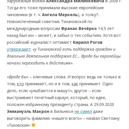
зарубежные вояжи
Александра Милинкевича
в 2006 г.
Тогда его тоже принимали высокие европейские
чиновники (в т. ч.
Ангела Меркель
), а толку?..
Новоиспечённый советник Тихановской по
международным вопросам
Франак Вечёрко
14,5 лет
назад был юн – может, и забыл о тех событиях. Хотя вот
российский журналист-оптимист
Кирилл Рогов
утверждает
: «
у Тихановской есть поддержка граждан и
довольно деятельная поддержка ЕС…
Вроде бы европейцы
начали переходить к действиям
».
«
Вроде бы
» – ключевые слова. И вопрос ведь не только в
том,
кто
принимает, но и в том,
как
принимает. Одно
дело, если «улыбаются и машут»; другое – если
выстраивают почётный караул, который, по идее,
положен избранному президенту страны. А 29.09.2020
Эммануэль Макрон
в Вильнюсе
не сумел
даже
выговорить фамилию «нашего всего» – назвал Светлану
«
Тиковская
»