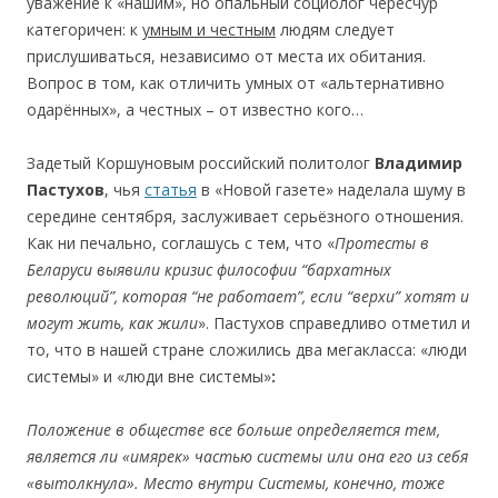
уважение к «нашим», но опальный социолог чересчур
категоричен: к
умным и честным
людям следует
прислушиваться, независимо от места их обитания.
Вопрос в том, как отличить умных от «альтернативно
одарённых», а честных – от известно кого…
Задетый Коршуновым российский политолог
Владимир
Пастухов
, чья
статья
в «Новой газете» наделала шуму в
середине сентября, заслуживает серьёзного отношения.
Как ни печально, соглашусь с тем, что «
Протесты в
Беларуси выявили кризис философии
“
бархатных
революций
”
, которая
“
не работает
”
, если
“
верхи
”
хотят и
могут жить, как жили
». Пастухов справедливо отметил и
то, что в нашей стране сложились два мегакласса: «люди
системы» и «люди вне системы»
:
Положение в обществе все больше определяется тем,
является ли «имярек» частью системы или она его из себя
«вытолкнула». Место внутри Системы, конечно, тоже