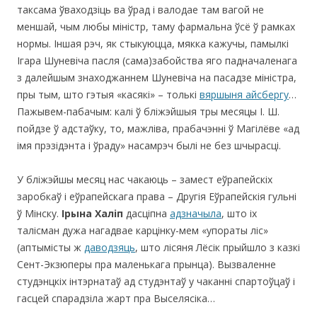
таксама ўваходзіць ва ўрад і валодае там вагой не
меншай, чым любы міністр, таму фармальна ўсё ў рамках
нормы. Іншая рэч, як стыкуюцца, мякка кажучы, памылкі
Ігара Шуневіча пасля (сама)забойства яго падначаленага
з далейшым знаходжаннем Шуневіча на пасадзе міністра,
пры тым, што гэтыя «касякі» – толькі
вяршыня айсбергу
…
Пажывем-пабачым: калі ў бліжэйшыя тры месяцы І. Ш.
пойдзе ў адстаўку, то, мажліва, прабачэнні ў Магілёве «ад
імя прэзідэнта і ўраду» насамрэч былі не без шчырасці.
У бліжэйшы месяц нас чакаюць – замест еўрапейскіх
заробкаў і еўрапейскага права – Другія Еўрапейскія гульні
ў Мінску.
Ірына Халіп
дасціпна
адзначыла
, што іх
талісман дужа нагадвае карцінку-мем «упораты ліс»
(аптымісты ж
даводзяць
, што лісяня Лёсік прыйшло з казкі
Сент-Экзюперы пра маленькага прынца). Вызваленне
студэнцкіх інтэрнатаў ад студэнтаў у чаканні спартоўцаў і
гасцей спарадзіла жарт пра Выселясіка…