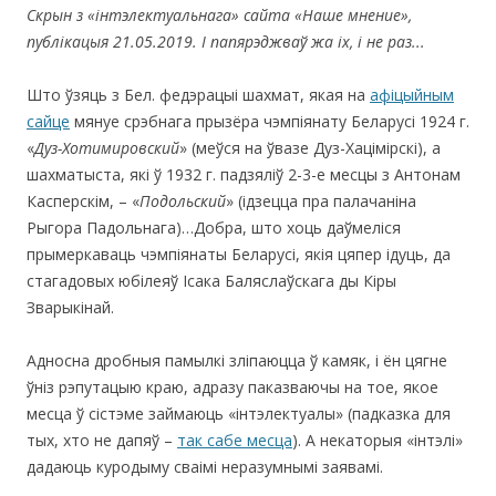
Скрын з «інтэлектуальнага» сайта «Наше мнение»,
публікацыя 21.05.2019. І папярэджваў жа іх
, і не раз..
.
Што ўзяць з Бел. федэрацыі шахмат, якая на
афіцыйным
сайце
мянуе срэбнага прызёра чэмпіянату Беларусі 1924 г.
«
Дуз-Хотимировский
» (меўся на ўвазе Дуз-Хацімірскі), а
шахматыста, які ў 1932 г. падзяліў 2-3-е месцы з Антонам
Касперскім, – «
Подольский
» (ідзецца пра палачаніна
Рыгора Падольнага)…Добра, што хоць даўмеліся
прымеркаваць чэмпіянаты Беларусі, якія цяпер ідуць, да
стагадовых юбілеяў Ісака Баляслаўскага ды Кіры
Зварыкінай.
Адносна дробныя памылкі зліпаюцца ў камяк, і ён цягне
ўніз рэпутацыю краю, адразу паказваючы на тое, якое
месца ў сістэме займаюць «інтэлектуалы» (падказка для
тых, хто не дапяў –
так сабе месца
). А некаторыя «інтэлі»
дадаюць куродыму сваімі неразумнымі заявамі.