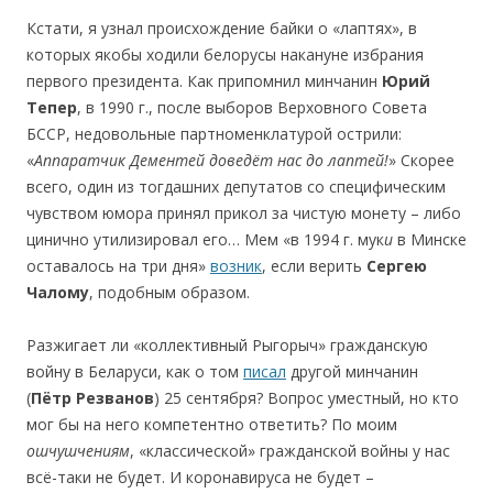
Кстати, я узнал происхождение байки о «лаптях», в
которых якобы ходили белорусы накануне избрания
первого президента. Как припомнил минчанин
Юрий
Тепер
, в 1990 г., после выборов Верховного Совета
БССР, недовольные партноменклатурой острили:
«
Аппаратчик Дементей доведёт нас до лаптей!
» Скорее
всего, один из тогдашних депутатов со специфическим
чувством юмора принял прикол за чистую монету – либо
цинично утилизировал его… Мем «в 1994 г. мук
и
в Минске
оставалось на три дня»
возник
, если верить
Сергею
Чалому
, подобным образом.
Разжигает ли «коллективный Рыгорыч» гражданскую
войну в Беларуси, как о том
писал
другой минчанин
(
Пётр Резванов
) 25 сентября? Вопрос уместный, но кто
мог бы на него компетентно ответить? По моим
ошчушчениям
, «классической» гражданской войны у нас
всё-таки не будет. И коронавируса не будет –