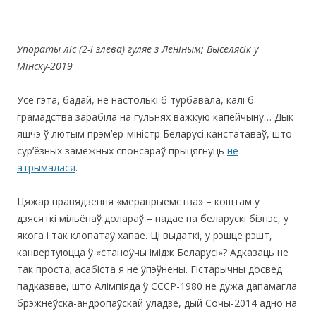
Упораты ліс
(2-
і
злева
)
гуляе з Леніным; Выселясік у
Мінску-2019
Усё гэта, бадай, не настолькі б турбавала, калі б
грамадства зарабіла на гульнях важкую капейчыну… Дык
яшчэ ў лютым прэм’ер-міністр Беларусі канстатаваў, што
сур’ёзных замежных спонсараў прыцягнуць
не
атрымалася
.
Цяжар правядзення «мерапрыемства» – коштам у
дзясяткі мільёнаў долараў – падае на беларускі бізнэс, у
якога і так клопатаў хапае. Ці выдаткі, у рэшце рэшт,
канвертуюцца ў «станоўчы імідж Беларусі»? Адказаць не
так проста; асабіста я не ўпэўнены. Гістарычны досвед
падказвае, што Алімпіяда ў СССР-1980 не дужа дапамагла
брэжнеўска-андропаўскай уладзе, дый Сочы-2014 адно на