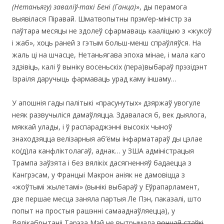
(Нетаньягу) заваліў-такі Бені (Ганца)
», ды перамога
выявілася Піравай. Шматвопытны прэм’ер-міністр за
паўтара месяцы не здолеў сфармаваць кааліцыю з «жукоў
і жаб», хоць раней з гэтым больш-менш спраўляўся. На
жаль ці на шчасце, Нетаньягава эпоха мінае, і мала каго
здзівіць, калі ў выніку восеньскіх (пера)выбараў прэзідэнт
Ізраіля даручыць фармаваць урад каму іншаму…
У апошнія гады палітыкі «прасунутых» дзяржаў увогуле
неяк развучыліся дамаўляцца. Здавалася б, век дыялога,
мяккай улады, і ў распараджэнні высокіх чыноў
знаходзяцца велізарныя аб’ёмы інфарматараў ды цэлае
ко(д)ла канфліктолагаў, аднак… у ЗША адміністрацыя
Трампа заўзята і без вялікіх дасягненняў бадаецца з
Кангрэсам, у Францыі Макрон аніяк не дамовіцца з
«жоўтымі жылетамі» (вынікі выбараў у Еўрапарламент,
дзе першае месца заняла партыя Ле Пэн, паказалі, што
попыт на простыя рашэнні самааднаўляецца), у
Вялікабрытаніі Тарэза Мэй не вытрымала
вочнай стаўкі