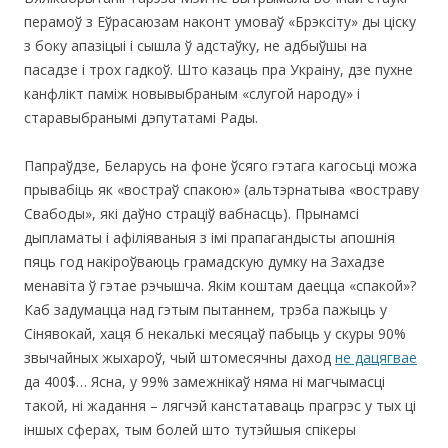
перамоў з Еўрасаюзам наконт умоваў «Брэксіту» ды ціску
з боку апазіцыі і сышла ў адстаўку, не адбыўшы на
пасадзе і трох гадкоў. Што казаць пра Украіну, дзе пухне
канфлікт паміж новывыбраным «слугой народу» і
старавыбранымі дэпутатамі Рады.
Папраўдзе, Беларусь на фоне ўсяго гэтага кагосьці можа
прывабіць як «востраў спакою» (альтэрнатыва «востраву
Свабоды», які даўно страціў вабнасць). Прынамсі
дыпламаты і афіліяваныя з імі прапагандысты апошнія
пяць год накіроўваюць грамадскую думку на Захадзе
менавіта ў гэтае рэчышча. Якім коштам даецца «спакой»?
Каб задумацца над гэтым пытаннем, трэба пажыць у
Сінявокай, хаця б некалькі месяцаў пабыць у скуры 90%
звычайных жыхароў, чый штомесячны даход
не дацягвае
да 400$… Ясна, у 99% замежнікаў няма ні магчымасці
такой, ні жадання – лягчэй канстатаваць прагрэс у тых ці
іншых сферах, тым болей што тутэйшыя спікеры