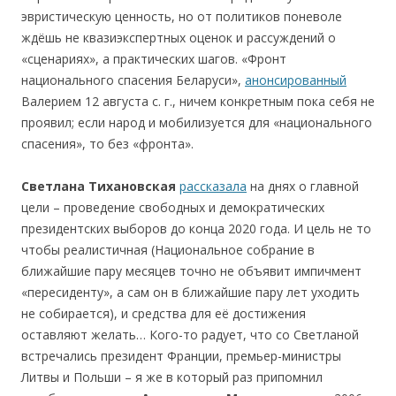
эвристическую ценность, но от политиков поневоле
ждёшь не квазиэкспертных оценок и рассуждений о
«сценариях», а практических шагов. «Фронт
национального спасения Беларуси»,
анонсированный
Валерием 12 августа с. г., ничем конкретным пока себя не
проявил; если народ и мобилизуется для «национального
спасения», то без «фронта».
Светлана Тихановская
рассказала
на днях о главной
цели – проведение свободных и демократических
президентских выборов до конца 2020 года. И цель не то
чтобы реалистичная (Национальное собрание в
ближайшие пару месяцев точно не объявит импичмент
«пересиденту», а сам он в ближайшие пару лет уходить
не собирается), и средства для её достижения
оставляют желать… Кого-то радует, что со Светланой
встречались президент Франции, премьер-министры
Литвы и Польши – я же в который раз припомнил