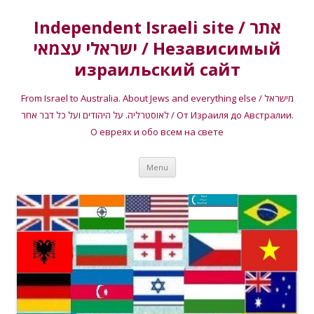
Independent Israeli site / אתר
ישראלי עצמאי / Независимый
израильский сайт
From Israel to Australia. About Jews and everything else / מישראל
לאוסטרליה. על היהודים ועל כל דבר אחר / От Израиля до Австралии.
О евреях и обо всем на свете
Skip
Menu
to
content