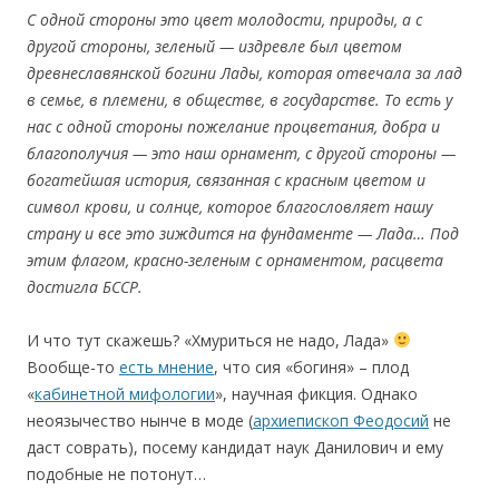
С одной стороны это цвет молодости, природы, а с
другой стороны, зеленый — издревле был цветом
древнеславянской богини Лады, которая отвечала за лад
в семье, в племени, в обществе, в государстве. То есть у
нас с одной стороны пожелание процветания, добра и
благополучия — это наш орнамент, с другой стороны —
богатейшая история, связанная с красным цветом и
символ крови, и солнце, которое благословляет нашу
страну и все это зиждится на фундаменте — Лада…
Под
этим флагом, красно-зеленым с орнаментом, расцвета
достигла БССР.
И что тут скажешь? «Хмуриться не надо, Лада»
Вообще-то
есть мнение
, что сия «богиня» – плод
«
кабинетной мифологии
», научная фикция. Однако
неоязычество нынче в моде (
архиепископ Феодосий
не
даст соврать), посему кандидат наук Данилович и ему
подобные не потонут…