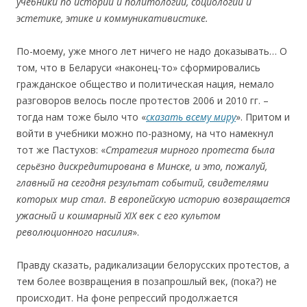
учебники по истории и политологии, социологии и
эстетике, этике и коммуникативистике.
По-моему, уже много лет ничего не надо доказывать… О
том, что в Беларуси «наконец-то» сформировались
гражданское общество и политическая нация, немало
разговоров велось после протестов 2006 и 2010 гг. –
тогда нам тоже было что «
сказать всему миру
». Притом и
войти в учебники можно по-разному, на что намекнул
тот же Пастухов: «
Стратегия мирного протеста была
серь
ёзно дискредитирована в Минске, и это, пожалуй,
главный на сегодня результат событий, свидетелями
которых мир стал. В европейскую историю возвращается
ужасный и кошмарный XIX век с его культом
революционного насилия
».
Правду сказать, радикализации белорусских протестов, а
тем более возвращения в позапрошлый век, (пока?) не
происходит. На фоне репрессий продолжается