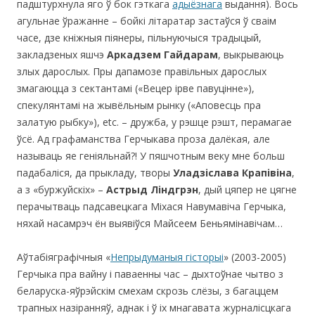
падштурхнула яго ў бок гэткага
адыёзнага
выдання). Вось
агульнае ўражанне – бойкі літаратар застаўся ў сваім
часе, дзе кніжныя піянеры, пільнуючыся традыцый,
закладзеных яшчэ
Аркадзем Гайдарам
, выкрываюць
злых дарослых. Пры дапамозе правільных дарослых
змагаюцца з сектантамі («Вецер ірве павуцінне»),
спекулянтамі на жывёльным рынку («Аповесць пра
залатую рыбку»), еtc. – дружба, у рэшце рэшт, перамагае
ўсё. Ад графаманства Герчыкава проза далёкая, але
называць яе геніяльнай?! У пяшчотным веку мне больш
падабаліся, да прыкладу, творы
Уладзіслава Крапівіна
,
а з «буржуйскіх» –
Астрыд Ліндгрэн
, дый цяпер не цягне
перачытваць падсавецкага Міхася Навумавіча Герчыка,
няхай насамрэч ён выявіўся Майсеем Беньямінавічам…
Аўтабіяграфічныя «
Непрыдуманыя гісторыі
» (2003-2005)
Герчыка пра вайну і паваенны час – дыхтоўнае чытво з
беларуска-яўрэйскім смехам скрозь слёзы, з багаццем
трапных назіранняў, аднак і ў іх мнагавата журналісцкага