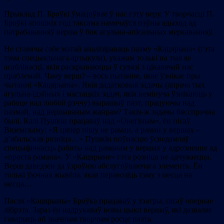
Прыклад П. Броўкі ўмацоўвае ў нас гэту веру. У творчасці П.
Броўкі апошніх год таксама намячаўся пэўны адыход ад
патрабаванняў верша ў бок агульна-апісальных меркаванняў.
Не ставячы сабе мэтай аналізіраваць паэму «Кацярына» (гэта
тэма спецыяльнага артыкула), укажам толькі на тыя яе
асаблівасці, якія раскрываюцца ў сувязі з цікавячай нас
праблемай. Чаму верш? – вось пытанне, якое ўзнікае пры
чытанні «Кацярыны». Якія дадатковыя задачы (апрача тых
агульна-ідэйных і мастацкіх задач, якія немінуча ўзнікаюць у
рабоце над любой рэччу) вырашыў паэт, працуючы над
паэмай, над вершаваным жанрам? Такія-ж задачы бясспрэчна
былі. Калі Пушкін працаваў над «Онегіным», ён пісаў
Вяземскаму: «Я цяпер пішу не раман, а раман у вершах –
д’ябальская розніца…» Пушкін поўнасцю ўсведамляў
спецыфічнасць работы над раманам у вершах у адрозненне ад
«проста рамана». У «Кацярыне» гэта розніца не адчуваецца.
Верш даведзен да ўзроўню абслугоўваючага элемента. Ён
толькі ўючная жывёла, якая перавозіць тэму з месца на
месца…
Пасля «Кацярыны» Броўка працаваў у тэатры, пісаў опернае
лібрэта. Зараз ён надрукаваў новы цыкл вершаў, які дазваляе
гаварыць аб значным творчым росце паэта.