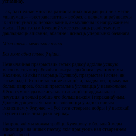
успамінаў.
Так, паэт еднае мноства разнастайных асацыяцый не з мэтай
«выдумаць» «экстравагантны» вобраз, а цалкам апраўдваючы
іх інтэнсіўнасцю перажывання, ажыўляючы іх напружаннем
мыслі. Пры гэтым Куляшоў умее захаваць рэалістычную
дакладнасць апісання, абаянне і яснасць упершыню бачанага.
Міма школы меленькая рэчка
Без мяне адна плыве ў цішы.
Незвычайная празрыстаць гэтых радкоў адхіляе ўсякую
магчымасць «пераўвялічана»-трагедыйнага гучання тэмы.
Каханне, аб якім гаворыць Куляшоў, празрыстае і яснае, як
гэтыя радкі. Яно не засланяе жыццё, а, наадварот, прымушае
больш цвяроза, больш прыстальна ўглядацца ў навакольнае.
Лёгкі сум не здымае агульнага жыццёсцвярджальнага
пачуцця, а толькі робіць яго больш важкім і пераканаўчым.
Далёкія дзіцячыя ўспаміны зліваюцца ў адно з новым
імкненнем у будучае, – і ўсё гэта стварыла добры і ў высокай
ступені паэтычны цыкл вершаў.
Папрок, які мы можам зрабіць Куляшову, у большай меры
адносіцца і да іншых паэтаў, якія працуюць над стварэннем
новай лірыкі.