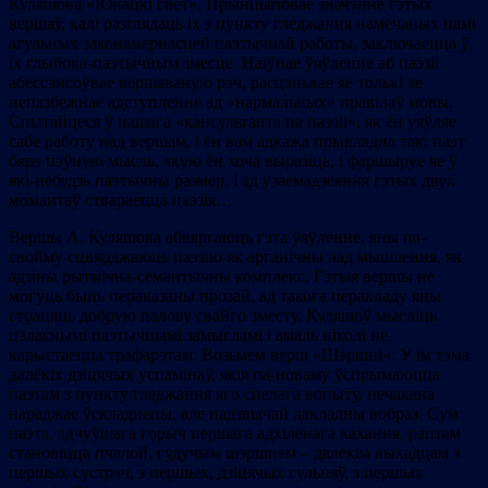
Куляшова «Юнацкі свет». Прынцыповае значэнне гэтых
вершаў, калі разглядаць іх з пункту гледжання намечаных намі
агульных законамернасцей паэтычнай работы, заключаецца ў
іх глыбока-паэтычным змесце. Наіўнае ўяўленне аб паэзіі
абессэнсоўвае вершаваную рэч, расцэньвае яе толькі яе
непазбежнае адступленне ад «нармальных» правілаў мовы.
Спытайцеся ў нашага «кансультанта па паэзіі», як ён уяўляе
сабе работу над вершам, і ён вам адкажа прыкладна так: паэт
бярэ пэўную мысль, якую ён хоча выразіць, і фаршыруе яе ў
які-небудзь паэтычны размер, і ад узаемадзеяння гэтых двух
момантаў ствараецца паэзія…
Вершы А. Куляшова абвяргаюць гэта ўяўленне, яны па-
свойму сцвярджаюць паэзію як арганічны лад мышлення, як
адзіны рытмічна-семантычны комплекс. Гэтыя вершы не
могуць быць пераказаны прозай, ад такога перакладу яны
страцяць добрую палову свайго зместу. Куляшоў мысліць
цэласнымі паэтычнымі замысламі і амаль ніколі не
карыстаецца трафарэтам. Возьмем верш «Шэршні». У ім тэма
далёкіх дзіцячых успамінаў, якія па-новаму ўспрымаюцца
паэтам з пункту гледжання яго спелага вопыту, нечакана
нараджае ўскладнены, але надзвычай дакладны вобраз. Сум
паэта, адчуўшага горыч першага адхіленага кахання, раптам
становіцца пчалой, гудучым шэршнем – далёкім выхадцам з
першых сустрэч, з першых, дзіцячых гульняў, з першых