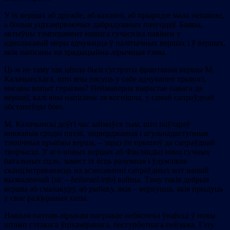
У іх вершах аб дружбе, аб каханні, аб прыродзе мала непакою,
а больш уціхамірваючых дабрадушных пачуццяў. Баявы,
актыўны тэмперамент нашага сучасніка павінен у
аднолькавай меры адчувацца ў палітычных вершах і ў вершах,
якія напісаны на традыцыйна-лірычныя тэмы.
Ці-ж не таму так цёпла былі сустрэты франтавыя вершы М.
Калачынскага, што яны нясуць у сабе адчуванне трывогі,
масавы вопыт гераізма? Неймаверна вырастае павага да
вершаў, калі яны напісаны ля вогнішча, у самай сапраўднай
абстаноўцы бою.
М. Калачынскі доўгі час займаўся тым, што паўтараў
вонкавыя сродкі паэзіі, зацверджаныя і агульнадаступныя
тэхнічныя прыёмы верша, – зараз ён прышоў да сапраўднай
творчасці. У яго новых вершах аб Фінляндыі няма гучных
батальных сцэн, замест іх ёсць разумная і ўдумлівая
сканцэнтраванасць на асэнсаванні сапраўдных мэт нашай
вызваленчай [
sic – belisra
el.info
] вайны. Таму такія добрыя
вершы аб смалакуру, аб рыбаку, якія – вернуцца, якія прыдуць
у свае разбураныя хаты.
Нашым паэтам-лірыкам пагражае небяспека ўвайсці ў новы
штамп гэтакага ўціхаміранага, бестурботнага пейзажа. Гэту