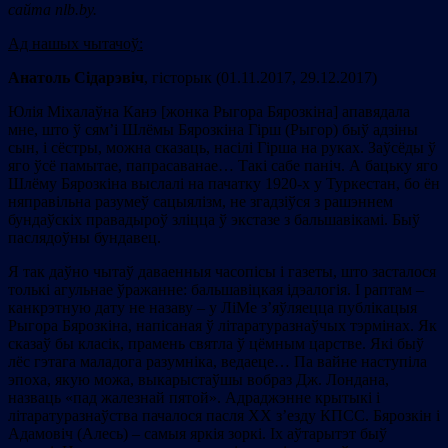
сайта
nlb.by.
Ад нашых чытачоў:
Анатоль Сідарэвіч
, гісторык (01.11.2017, 29.12.2017)
Юлія Міхалаўна Канэ [жонка Рыгора Бярозкіна] апавядала
мне, што ў сям’і Шлёмы Бярозкіна Гірш (Рыгор) быў адзіны
сын, і сёстры, можна сказаць, насілі Гірша на руках. Заўсёды ў
яго ўсё памытае, папрасаванае… Такі сабе паніч. А бацьку яго
Шлёму Бярозкіна выслалі на пачатку 1920-х у Туркестан, бо ён
няправільна разумеў сацыялізм, не згадзіўся з рашэннем
бундаўскіх правадыроў зліцца ў экстазе з бальшавікамі. Быў
паслядоўны бундавец.
Я так даўно чытаў даваенныя часопісы і газеты, што засталося
толькі агульнае ўражанне: бальшавіцкая ідэалогія. І раптам –
канкрэтную дату не назаву – у ЛіМе з’яўляецца публікацыя
Рыгора Бярозкіна, напісаная ў літаратуразнаўчых тэрмінах. Як
сказаў бы класік, прамень святла ў цёмным царстве. Які быў
лёс гэтага маладога разумніка, ведаеце… Па вайне наступіла
эпоха, якую можа, выкарыстаўшы вобраз Дж. Лондана,
назваць «пад жалезнай пятой». Адраджэнне крытыкі і
літаратуразнаўства пачалося пасля ХХ з’езду КПСС. Бярозкін і
Адамовіч (Алесь) – самыя яркія зоркі. Іх аўтарытэт быў