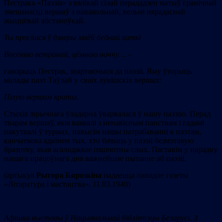
Пестрака «Паэзія» з вялікай сілай перададзен матыў гранічнай
змешанасці вершаў з навакольнай, вельмі нярадаснай
жыццёвай абстаноўкай.
Ты просішся ў дзверы маёй беднай хаткі
Восенню ветранай, цёмнаю ноччу…
–
гаворыць Пестрак, звяртаючыся да паэзіі. Яму ўторыць
малады паэт Таўлай у сваіх лукішскіх вершах:
Пілую вершам краты.
Стыхія лірычнага ўладарна ўварвалася ў нашу паэзію. Перад
тварам вершаў, якія ваявалі з ненавісным панствам і гадамі
пакутвалі ў турмах, павысім нашы патрабаванні к паэтам,
канчаткова адкінем тых, хто бачыць у паэзіі безмэтавую
бразотку, якая асалоджвае пяшчотны слых. Паставім у парадку
нашага працоўнага дня важнейшае пытанне аб паэзіі.
(артыкул
Рыгора Бярозкіна
падаецца паводле газеты
«Літаратура і мастацтва», 11.03.1940)
Афішка выставы
ў Нацыянальнай бібліятэцы Беларусі. З