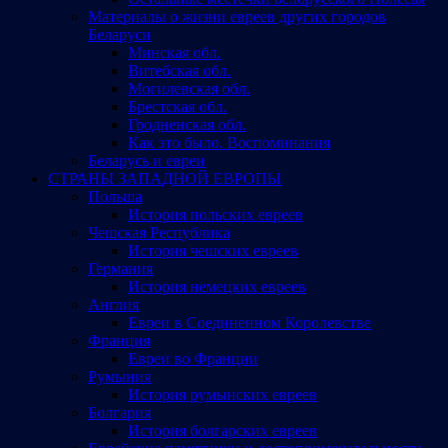
Материалы о жизни евреев других городов
Беларуси
Минская обл.
Витебская обл.
Могилевская обл.
Брестская обл.
Гродненская обл.
Как это было. Воспоминания
Беларусь и евреи
СТРАНЫ ЗАПАДНОЙ ЕВРОПЫ
Польша
История польских евреев
Чешская Республика
История чешских евреев
Германия
История немецких евреев
Англия
Евреи в Соединенном Королевстве
Франция
Евреи во Франции
Румыния
История румынских евреев
Болгария
История болгарских евреев