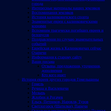
города
Интересные материалы наших земляков
Воспоминания земляков
История калинковичского спорта
Знаменитые евреи с калинковичскими
корнями
Вспомним трагически погибших евреев и
белорусов
Поздравления по случаю знаменательных
событий
Еврейская жизнь в Калинковичах сейчас
Озаричи
Информация к старому сайту
Ваши письма
Отзывы, предложения, уточнения,
дополнения
Кто кого ищет
История евреев других городов Гомельщины
Гомель
Речица и Василевичи
Мозырь
Жлобин и Рогачев
Ельск, Петриков, Наровля, Туров
Светлогорск (Шатилки), Паричи
Остальные местечки белорусского Полесья