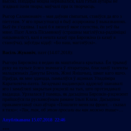
высокі. Няздары моцна нерваваліся, калі гэтыя аўтары не
згадвалі іхнія творы, маўчалі пра іх творчасць.
Рыгор Саламонавіч – мая даўняя сімпатыя, ставіўся да яго з
піетэтам. У яго прысутнасці я быў асцярожны ў выказваннях.
Быў ён з’едлівы. І калі б я ляпнуў якое глупства, ён уеў бы
мяне. Паэт Алесь
Пісьмянкоў
(страшны магілёўска-радзіміцкі
нацыяналіст), калі я нешта казаў пра Бярозкіна (а казаў я
станоўча), заўсёды кідаў:
«
Бо наш, магілёўскі
»
.
Васіль Жуковіч
, паэт (14.07.2018):
Рыгора Бярозкіна я ведаю як маштабнага крытыка. Ён трымаў
руку на пульсе ўсяго значнага ў літаратуры, блаславіў таленты
маладзенькіх Дануты Бічэль, Жэні Янішчыц, шмат каго яшчэ.
Праўда, як мне здаецца, памыліўся ў ацэнках Уладзіміра
Караткевіча-паэта. Загадчыкі выдавецкіх аддзелаў шанавалі
яго і замаўлялі закрытыя рэцэнзіі на тых, што прэтэндавалі
выдацца. Урэзалася ў памяць, як дасьціпна Бярозкін-рэцэнзент
прайшоўся па рускамоўным рамане Ільлі Клаза. Дасьціпна
пракаментаваў сказ аўтара «Пошлите меня на фронт, – сказал
я тихо»: «
Так, так, об этом прос
или
вы как можно т
и
ше
»…
Апублiкавана 15.07.2018 22:46
***