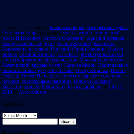
This entry was posted in
Беларусь и евреи
,
Интересные судьбы
,
О политике и др.
and tagged
"могилёвский национализм"
,
Алесь Письменков
,
Анатоль Сидоревич
,
Аркадий Кулешов
,
белорусская поэзия
,
Бунд
,
Василь Жукович
,
Владимир
Короткевич
,
выставки
,
Григорий (Гирш) Берёзкин
,
Данута
Бичель
,
Евгения Янищиц
,
Илья Клаз
,
литературный музей
Петруся Бровки
,
литературоведение
,
Максим Танк
,
Михась
Калачинский
,
мудрые мысли
,
Наталья Мизон
,
Национальная
библиотека Беларуси
,
Пётр Глебка
,
Петрусь Бровка
,
Пилип
Пестрак
,
Пимен Панченко
,
репрессии
,
сарказм
,
семейные
истории
,
советско-финская война
,
Шломо (Соломон)
Берёзкин
,
юбилеи
,
Юлия Канэ
,
Юрась Гарбінскi
on
July 15,
2018
by
Aaron Shustin
.
Archives
Archives
Search
for:
Recent Posts