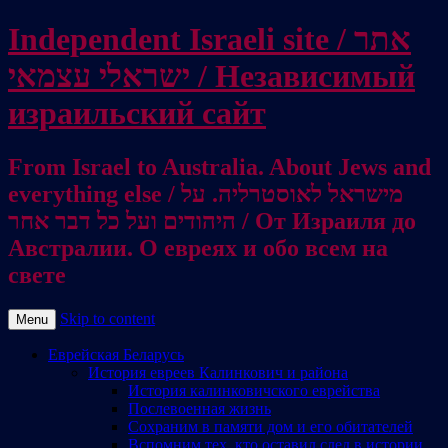
Independent Israeli site / אתר
ישראלי עצמאי / Независимый
израильский сайт
From Israel to Australia. About Jews and
everything else / מישראל לאוסטרליה. על
היהודים ועל כל דבר אחר / От Израиля до
Австралии. О евреях и обо всем на
свете
Skip to content
Menu
Еврейская Беларусь
История евреев Калинкович и района
История калинковичского еврейства
Послевоенная жизнь
Сохраним в памяти дом и его обитателей
Вспомним тех, кто оставил след в истории