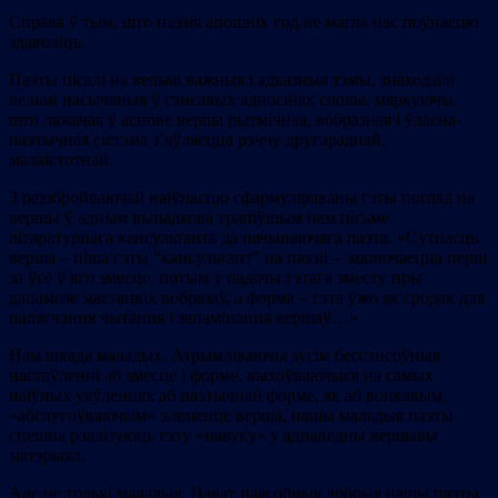
Справа ў тым, што паэзія апошніх год не магла нас поўнасцю
здаволіць.
Паэты пісалі на вельмі важныя і адказныя тэмы, знаходзілі
вельмі насычаныя ў сэнсавых адносінах словы, мяркуючы,
што ляжачая ў аснове верша рытмічная, вобразная і ўласна-
паэтычная сістэма з’яўляецца рэччу другараднай,
малаістотнай.
З раззбройваючай наіўнасцю сфармуліраваны гэты погляд на
вершы ў адным выпадкова трапіўшым нам пісьме
літаратурнага кансультанта да пачынаючага паэта. «Сутнасць
верша – піша гэты “кансультант” па паэзіі – заключаецца перш
за ўсё ў яго змесце, потым у падачы гэтага зместу пры
дапамозе мастацкіх вобразаў, а форма – гэта ўжо як сродак для
палягчэння чытання і запамінання вершаў…»
Нам шкада маладых. Атрымліваючы зусім бессэнсоўныя
настаўленні аб змесце і форме, выхоўваючыся на самых
наіўных уяўленнях аб паэтычнай форме, як аб вонкавым,
«абслугоўваючым» элеменце верша, нашы маладыя паэты
спешна рэалізуюць гэту «навуку» у адпаведны вершавы
матэрыял.
Але не толькі маладыя. Нават паасобныя добрыя нашы паэты