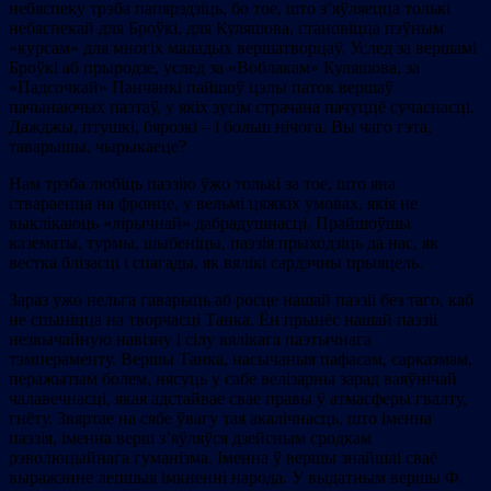
небяспеку трэба папярэдзіць, бо тое, што з’яўляецца толькі
небяспекай для Броўкі, для Куляшова, становіцца пэўным
«курсам» для многіх маладых вершатворцаў. Услед за вершамі
Броўкі аб прыродзе, услед за «Воблакам» Куляшова, за
«Падсочкай» Панчанкі пайшоў цэлы паток вершаў
пачынаючых паэтаў, у якіх зусім страчана пачуццё сучаснасці.
Дажджы, птушкі, бярозкі – і больш нічога. Вы чаго гэта,
таварышы, чырыкаеце?
Нам трэба любіць паэзію ўжо толькі за тое, што яна
ствараецца на фронце, у вельмі цяжкіх умовах, якія не
выклікаюць «лірычнай» дабрадушнасці. Прайшоўшы
казематы, турмы, шыбеніцы, паэзія прыходзіць да нас, як
вестка блізасці і спагады, як вялікі сардэчны прыяцель.
Зараз ужо нельга гаварыць аб росце нашай паэзіі без таго, каб
не спыніцца на творчасці Танка. Ён прынёс нашай паэзіі
незвычайную навізну і сілу вялікага паэтычнага
тэмпераменту. Вершы Танка, насычаныя пафасам, сарказмам,
перажытым болем, нясуць у сабе велізарны зарад ваяўнічай
чалавечнасці, якая адстайвае свае правы ў атмасферы гвалту,
гнёту. Звяртае на сябе ўвагу тая акалічнасць, што іменна
паэзія, іменна верш з’яўляўся дзейсным сродкам
рэволюцыйнага гуманізма. Іменна ў вершы знайшлі сваё
выражэнне лепшыя імкненні народа. У выдатным вершы Ф.