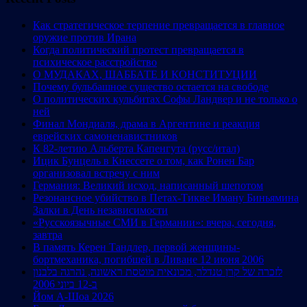
Как стратегическое терпение превращается в главное
оружие против Ирана
Когда политический протест превращается в
психическое расстройство
О МУДАКАХ, ШАББАТЕ И КОНСТИТУЦИИ
Почему бульбашное существо остается на свободе
О политических кульбитах Софы Ландвер и не только о
ней
Финал Мондиаля, драма в Аргентине и реакция
еврейских самоненавистников
К 82-летию Альберта Капенгута (русс/итал)
Ицик Бунцель в Кнессете о том, как Ронен Бар
организовал встречу с ним
Германия: Великий исход, написанный шепотом
Резонансное убийство в Петах-Тикве Иману Биньямина
Залки в День независимости
«Русскоязычные СМИ в Германии»: вчера, сегодня,
завтра
В память Керен Тандлер, первой женщины-
бортмеханика, погибшей в Ливане 12 июня 2006
לזכרה של קרן טנדלר, מכונאית מוטסת ראשונה, נהרגה בלבנון
ב-12 ביוני 2006
Йом А-Шоа 2026