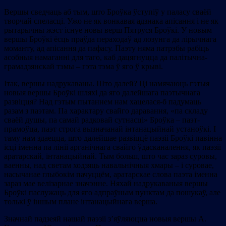
Вершы сведчаць аб тым, што Броўка ўступіў у паласу сваёй
творчай спеласці. Ужо не як вонкавая адзнака апісання і не як
рытарычны жэст існуе новы верш Пятруся Броўкі. У новым
вершы Броўкі ёсць праўда пераходаў ад лозунга да лірычнага
моманту, ад апісання да пафасу. Паэту няма патрэбы рабіць
асобныя намаганні для таго, каб дацягнуцца да палітычна-
грамадзянскай тэмы – гэта тэма ў яго ў крыві.
Ітак, вершы надрукаваны. Што далей? Ці намячаюць гэтыя
новыя вершы Броўкі шляхі да яго далейшага паэтычнага
развіцця? Над гэтым пытаннем нам хацелася-б падумаць
разам з паэтам. Па характару свайго даравання, «па складу
сваёй душы, па самай радковай сутнасці» Броўка – паэт-
прамоўца, паэт строга вызначанай інтанацыйнай устаноўкі. І
таму нам здаецца, што далейшае развіццё паэзіі Броўкі павінна
ісці іменна па лініі арганічнага свайго ўдасканалення, як паэзіі
аратарскай, інтанацыйнай. Тым больш, што час зараз суровы,
ваенны, над светам ходзяць навальнічныя хмары – і суровае,
насычанае глыбокім пачуццём, аратарскае слова паэта іменна
зараз мае велізарнае значэнне. Няхай надрукаваныя вершы
Броўкі паслужаць для яго адпраўным пунктам да пошукаў, але
толькі ў іншым плане інтанацыйнага верша.
Значнай падзеяй нашай паэзіі з’яўляюцца новыя вершы А.