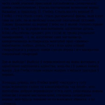
часта сваёй уласнай практыкай паглыбляюць супярэчнасці
паміж семантычнымі і ўласна-паэтычнымі момантамі верша.
Вазьміце, к прыкладу, П. Глебку. Стыль многіх вершаў П.
Глебкі – гэта стыль слова, стыль рытарычнай фразы, якая існуе
сама па сабе, па-за якойсьці цэласнай паэтычнай сістэмай.
Такому ўражанню ад вершаў Глебкі не ў малой ступені спрыяе
і тое, што ў іх, за рэдкім выключэннем, адсутнічае дэталь,
блізкі абыдзённы прадмет, рэч з усімі яе трыма рэальнымі
вымярэннямі, – г. зн. адсутнічае сама магчымасць
канкрэтызаваць велізарнасць маштабаў праз «зримое»
параўнанне, вобраз, дэталь. Гэта і ёсць адна з праяў
стварыўшагася разрыву паміж сэнсам верша і яго канкрэтна-
пачуццёвай прыродай.
Дзе-ж выйсце? Выйсце ў пераключэнні на новы матэрыял, у
аднаўленні парушанага адзінства, хоць-бы і ў рамках новага
жанру. Для Глебкі гэтым новым жанрам з’явілася трагедыя ў
вершах.
Хочацца думаць, што Глебка зрабіў «экскурс» у гэту
недаследаваную галіну па камандзіроўцы «ад паэзіі», што
напісаўшы добрую вершаваную п’есу, паэт, узбагачаны новым
вопытам і новымі магчымасцямі, створыць сапраўдныя
вершы, якія будуць вершамі не па вонкавых абрысах, а па
сутнасці.