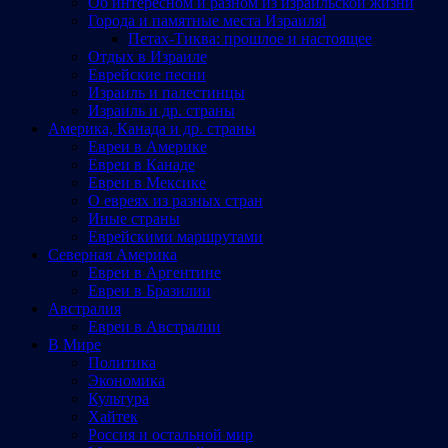
Об интересном и разном из израильской жизни
Города и памятные места Израиляl
Петах-Тиква: прошлое и настоящее
Отдых в Израиле
Еврейские песни
Израиль и палестинцы
Израиль и др. страны
Америка, Канада и др. страны
Евреи в Америке
Евреи в Канаде
Евреи в Мексике
О евреях из разных стран
Иные страны
Еврейскими маршрутами
Северная Америка
Евреи в Аргентине
Евреи в Бразилии
Австралия
Евреи в Австралии
В Мире
Политика
Экономика
Культура
Хайтек
Россия и остальной мир