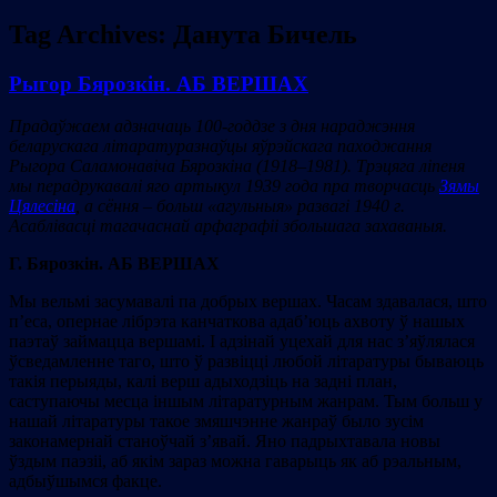
Tag Archives:
Данута Бичель
Рыгор Бярозкін. АБ ВЕРШАХ
Прадаўжаем адзначаць 100-годдзе з дня нараджэння
беларускага літаратуразнаўцы яўрэйскага паходжання
Рыгора Саламонавіча Бярозкіна (1918–1981). Трэцяга ліпеня
мы перадрукавалі яго артыкул 1939 г
ода
пра творчасць
Зямы
Цялесіна
, а сёння – больш
«
агульныя
»
развагі 1940 г.
Асаблівасці тагачаснай арфаграфіі збольшага захаваныя.
Г.
Бярозкін. АБ ВЕРШАХ
Мы вельмі засумавалі па добрых вершах. Часам здавалася, што
п’еса, опернае лібрэта канчаткова адаб’юць ахвоту ў нашых
паэтаў займацца вершамі. І адзінай уцехай для нас з’яўлялася
ўсведамленне таго, што ў развіцці любой літаратуры бываюць
такія перыяды, калі верш адыходзіць на задні план,
саступаючы месца іншым літаратурным жанрам. Тым больш у
нашай літаратуры такое змяшчэнне жанраў было зусім
законамернай станоўчай з’явай. Яно падрыхтавала новы
ўздым паэзіі, аб якім зараз можна гаварыць як аб рэальным,
адбыўшымся факце.