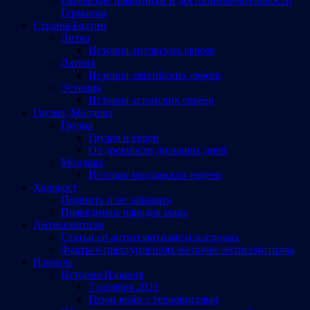
Еврейские памятники и достопримечательности
Германии
Страны Балтии
Литва
История литовских евреев
Латвия
История латвийских евреев
Эстония
История эстонских евреев
Грузия, Молдова
Грузия
Грузия и евреи
От древности до наших дней
Молдова
История молдавских евреев
Холокост
Помнить и не забывать
Праведники народов мира
Антисемитизм
Статьи об антисемитизме и погромах
Факты о преступлениях на почве антисемитизма
Израиль
История Израиля
7 октября 2023
Герои войн с террористами