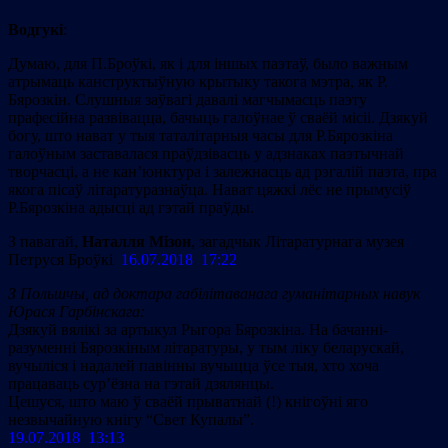
Водгукi
:
Думаю, для П.Броўкі, як і для іншых паэтаў, было важным
атрымаць канструктыўную крытыку такога мэтра, як Р.
Бярозкін. Слушныя заўвагі давалі магчымасць паэту
прафесійна развівацца, бачыць галоўнае ў сваёй місіі. Дзякуй
богу, што нават у тыя таталітарныя часы для Р.Бярозкіна
галоўным заставалася праўдзівасць у адзнаках паэтычнай
творчасці, а не кан’юнктура і залежнасць ад рэгалій паэта, пра
якога пісаў літаратуразнаўца. Нават цяжкі лёс не прымусіў
Р.Бярозкіна адысці ад гэтай праўды.
З павагай,
Наталля Мізон
, загадчык Літаратурнага музея
Петруся Броўкі
16.07.2018 17:22
З Польшчы, ад доктара габілітаванага гуманітарных навук
Юрася Гарбінскага:
Дзякуй вялікі за артыкул Рыгора Бярозкіна. На бачанні-
разуменні Бярозкіным літаратуры, у тым ліку беларускай,
вучыліся і надалей павінны вучыцца ўсе тыя, хто хоча
працаваць сур’ёзна на гэтай дзялянцы.
Цешуся, што маю ў сваёй прыватнай (!) кнігоўні яго
незвычайную кнігу “Свет Купалы”.
19.07.2018 13:13