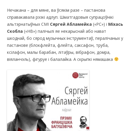
Нечакана – для мяне, ва ўсякім разе – пастанова
справакавала рэзкі адлуп. Шматгадовыя супрацоўнікі
альтэрнатыўных СМІ
Сяргей Абламейка
(«РС») і
Міхась
Скобла
(«НВ») палічылі яе некарыснай або нават
шкоднай, бо сярод музычных інструментаў, пералічаных у
пастанове (блокфлейта, флейта, саксафон, труба,
ксілафон, малы барабан, літаўры, вібрафон, домра,
віяланчэль), фігуруе і балалайка. А скрыпкі нямашака