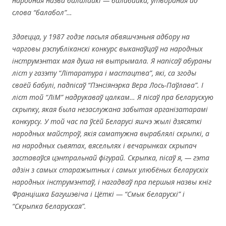
народная назва балалайкі — балабайка, утвораная ад
слова “балабол”…
Здаецца, у 1987 годзе пасьля абвяшчэньня адбору на
чарговы рэспубліканскі конкурс выканаўцаў на народных
інструмэнтах мая душа ня вытрымала. Я напісаў абураны
ліст у газэту “Літаратура і мастацтва”, які, са згоды
сваёй бабулі, падпісаў “Пэнсіянэрка Вера Лось-Паўлава”. І
ліст той “ЛіМ” надрукаваў цалкам…
Я пісаў пра беларускую
скрыпку, якая была незаслужана забытая арганізатарамі
конкурсу. У той час па ўсёй Беларусі яшчэ жылі дзясяткі
народных майстроў, якія саматужна выраблялі скрыпкі, а
на народных сьвятах, вясельлях і вечарынках скрыпач
заставаўся цэнтральнай фігурай. Скрыпка, пісаў я, — гэта
адзін з самых старажытных і самых улюбёных беларускіх
народных інструмэнтаў, і нагадваў пра першыя назвы кніг
Францішка Багушэвіча і Цёткі — “Смык беларускі” і
“Скрыпка беларуская”.