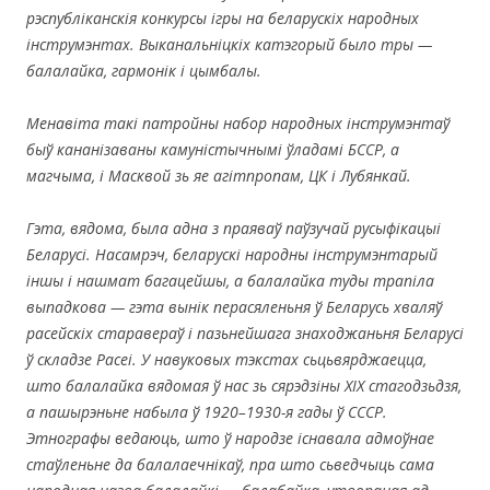
рэспубліканскія конкурсы ігры на беларускіх народных
інструмэнтах. Выканальніцкіх катэгорый было тры —
балалайка, гармонік і цымбалы.
Менавіта такі патройны набор народных інструмэнтаў
быў кананізаваны камуністычнымі ўладамі БССР, а
магчыма, і Масквой зь яе агітпропам, ЦК і Лубянкай.
Гэта, вядома, была адна з праяваў паўзучай русыфікацыі
Беларусі. Насамрэч, беларускі народны інструмэнтарый
іншы і нашмат багацейшы, а балалайка туды трапіла
выпадкова — гэта вынік перасяленьня ў Беларусь хваляў
расейскіх старавераў і пазьнейшага знаходжаньня Беларусі
ў складзе Расеі. У навуковых тэкстах сьцьвярджаецца,
што балалайка вядомая ў нас зь сярэдзіны XIX
стагодзьдзя,
а пашырэньне набыла ў 1920–1930-я гады ў СССР.
Этнографы ведаюць, што ў народзе існавала адмоўнае
стаўленьне да балалаечнікаў, пра што сьведчыць сама