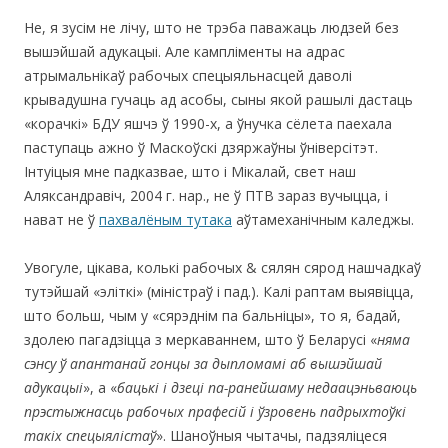
Не, я зусім не лічу, што не трэба паважаць людзей без
вышэйшай адукацыі. Але кампліменты на адрас
атрымальнікаў рабочых спецыяльнасцей даволі
крывадушна гучаць ад асобы, сыны якой рашылі дастаць
«корачкі» БДУ яшчэ ў 1990-х, а ўнучка сёлета паехала
паступаць ажно ў Маскоўскі дзяржаўны ўніверсітэт.
Інтуіцыя мне падказвае, што і Мікалай, свет наш
Аляксандравіч, 2004 г. нар., не ў ПТВ зараз вучыцца, і
нават не ў
пахвалёным тутака
аўтамеханічным каледжы.
Увогуле, цікава, колькі рабочых & сялян сярод нашчадкаў
тутэйшай «эліткі» (міністраў і пад.). Калі раптам выявіцца,
што больш, чым у «сярэднім па бальніцы», то я, бадай,
здолею пагадзіцца з меркаваннем, што ў Беларусі «
няма
сэнсу ў апантанай гонцы за дыпломамі аб вышэйшай
адукацыі
», а «
бацькі і дзеці
п
а
-р
а
не
йша
му нед
аа
ц
эньваюць
пр
э
ст
ы
жн
асц
ь рабоч
ы
х пр
а
фес
і
й і ўзровень падрыхтоўкі
такіх спецыялістаў
». Шаноўныя чытачы, падзяліцеся