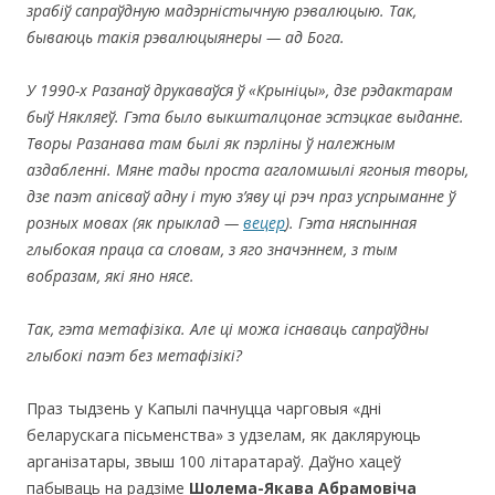
зрабіў сапраўдную мадэрністычную рэвалюцыю. Так,
бываюць такія рэвалюцыянеры — ад Бога.
У 1990-х Разанаў друкаваўся ў
«Крыніцы
», дзе рэдактарам
быў Някляеў. Гэта было выкшталцонае эстэцкае выданне.
Творы Разанава там былі як пэрліны ў належным
аздабленні. Мяне тады проста агаломшылі ягоныя творы,
дзе паэт апісваў адну і тую з’яву ці рэч праз успрыманне ў
розных мовах (як прыклад —
вецер
). Гэта няспынная
глыбокая праца са словам, з яго значэннем, з тым
вобразам, які яно нясе.
Так, гэта метафізіка. Але ці можа існаваць сапраўдны
глыбокі паэт без метафізікі?
Праз тыдзень у Капылі пачнуцца чарговыя «дні
беларускага пісьменства» з удзелам, як дакляруюць
арганізатары, звыш 100 літаратараў. Даўно хацеў
пабываць на радзіме
Шолема-Якава Абрамовіча