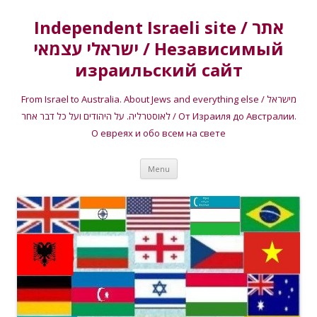
Independent Israeli site / אתר
ישראלי עצמאי / Независимый
израильский сайт
From Israel to Australia. About Jews and everything else / מישראל
לאוסטרליה. על היהודים ועל כל דבר אחר / От Израиля до Австралии.
О евреях и обо всем на свете
Skip
Menu
to
content