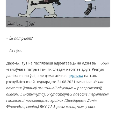
–
Ён патрыёт?
–
Як і ўсе.
Дарэчы, тут не паспяваеш адрэагаваць на адзін вы… брык
«галоўнага патрыёта», як следам набягае другі. Pэагую
далёка не на ўсё, але дэмагагічная
адсылка
на т.зв.
рэспубліканскай педнарадзе 24.08.2021 зачапіла: «
У нас
п
аўсотні ўстаноў вышэйшай адукацыі
–
універсітэтаў,
акадэмій, інстытутаў. У с
уп
аста
ўных паводле тэрыторыі
і колькасці насельніцтва краінах (Швейцарыя, Данія,
Фінляндыя, Ізраіль) ВНУ ў 2-3 разы менш, чым у нас
».