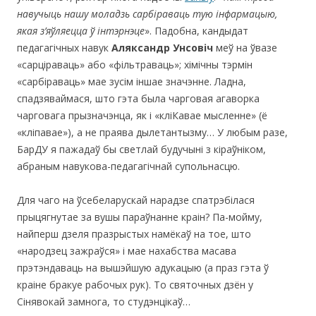
навучыць нашу моладзь сарбіраваць тую інфармацыю,
якая з’яўляецца ў інтэрнэце
». Падобна, кандыдат
педагагічных навук
Аляксандр
Унсовіч
меў на ўвазе
«сарціраваць» або «фільтраваць»; хімічны тэрмін
«сарбіраваць» мае зусім іншае значэнне. Ладна,
спадзяваймася, што гэта была чарговая агаворка
чарговага прызначэнца, як і «кліКавае мысленне» (ё
«кліпавае»), а не праява дылетантызму… У любым разе,
БарДУ я пажадаў бы светлай будучыні з кіраўніком,
абраным навукова-педагагічнай супольнасцю.
Для чаго на ўсебеларускай нарадзе спатрэбілася
прыцягнутае за вушы параўнанне краін? Па-мойму,
найперш дзеля празрыстых намёкаў на тое, што
«народзец зажраўся» і мае нахабства масава
прэтэндаваць на вышэйшую адукацыю (а праз гэта ў
краіне бракуе рабочых рук). То святочных дзён у
Сінявокай замнога, то студэнцікаў…