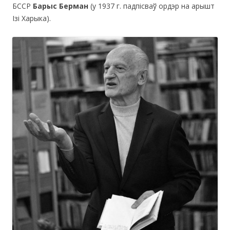
БССР
Барыс Берман
(у 1937 г. падпісваў ордэр на арышт
Ізі Харыка).