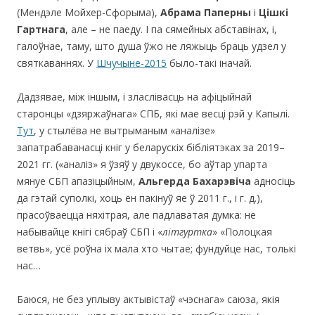
(Мендэле Мойхер-Сфорыма),
Абрама Паперны
і
Цішкі
Гартнага
, але – не паеду. І па сямейных абставінах, і,
галоўнае, таму, што душа ўжо не ляжыць браць удзел у
святкаваннях. У
Шчучыне-2015
было-такі іначай.
Дадзявае, між іншым, і зласлівасць на афіцыйнай
старонцы «дзяржаўнага» СПБ, які мае весці рэй у Капылі.
Тут
, у стылёва не вытрыманым «аналізе»
запатрабаванасці кніг у беларускіх бібліятэках за 2019–
2021 гг. («аналіз» я ўзяў у двукоссе, бо аўтар упарта
мянуе СБП апазіцыйным,
Альгерда Бахарэвіча
адносіць
да гэтай суполкі, хоць ён пакінуў яе ў 2011 г., і г. д.),
прасоўваецца няхітрая, але падлаватая думка: не
набывайце кнігі сябраў СБП і «
літгуртка
» «Полоцкая
ветвь», усё роўна іх мала хто чытае; фундуйце нас, толькі
нас…
Баюся, не без уплыву актывістаў «чэснага» саюза, якія