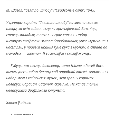
М. Шагал,
“Святло шлюбу” (“Свадебные огни”, 1945)
У цэнтры карціны “Сьвятло шлюбу” на местачковым
пляцы, за якім відаць сьцены хрысьціянскай бажніцы,
стаяць маладыя, а вакол іх грае капэля. Набор
інструмэнтаў такі: зьлева барабаншчык, унізе музыкант з
басэтляй, у правым ніжнім куце рука з бубнам, а справа ад
маладых — скрыпач. Я засьмяяўся і сказаў жонцы:
— Будуць нам немцы даказваць, што Шагал з Расеі! Вось
амаль увесь набор беларускай народнай капэлі. Аналягічны
набор мелі і габрэйскія музыкі, якія гралі ў корчмах
Беларусі: барабан, басэтля, скрыпка. Не хапае толькі
беларускага драўлянага клярнэта.
Жонка ў адказ:
— А гэта што?