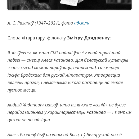
А. С. Разанаў (1947–2021), фота
адсюль
Слова літаратару, філолагу
Змітру Дзядзенку
:
Я здзіўлены, як мала СМІ надалі ўвагі гэтай трагічнай
падзеі — смерці Алеся Разанава. Для беларускай культуры
ягоны сыход можна параўнаць, напрыклад, са смерцю
Іосіфа Бродскага для рускай літаратуры. Утвараецца
вялізны прагал, і немагчыма нікога паставіць на гэтае
пустое месца.
Андрэй Хадановіч сказаў, што азначэнне
«геній
» не будзе
перабольшаннем у характарыстыцы Разанава — і з гэтым
цяжка не пагадзіцца.
Алесь Разанаў быў паэтам ад Бога, і ў беларускай паэзіі