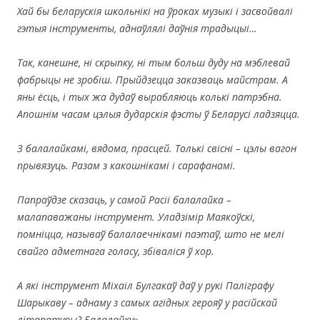
Хай бы беларускія школьнікі на ўроках музыкі і засвойвалі
гэтыя інструменты, аднаўлялі даўнія традыцыі…
Так, канешне, ні скрыпку, ні тым больш дуду на мэблевай
фабрыцы не зробіш. Прыйдзецца заказваць майстрам. А
яны ёсць, і тых жа дудаў вырабляюць колькі патрэбна.
Апошнім часам цэлыя дударскія фэсты ў Беларусі ладзяцца.
З балалайкамі, вядома, прасцей. Толькі свісні – цэлы вагон
прывязуць. Разам з какошнікамі і сарафанамі.
Папраўдзе сказаць, у самой Расіі балалайка –
малапаважаны інструмент. Уладзімір Маякоўскі,
помніцца, называў балалаечнікамі паэтаў, што не мелі
свайго адметнага голасу, збіваліся ў хор.
А які інструмент Міхаіл Булгакаў даў у рукі Паліграфу
Шарыкаву – аднаму з самых агідных герояў у расійскай
літаратуры? Балалайку
».