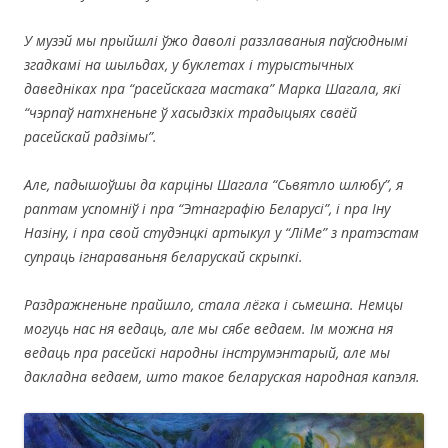
У музэй мы прыйшлі ўжо даволі раззлаваныя паўсюднымі
згадкамі на шыльдах, у буклетах і турыстычных
даведніках пра “расейскага мастака” Марка Шагала, які
“чэрпаў натхненьне ў хасыдзкіх традыцыях сваёй
расейскай радзімы”.
Але, падышоўшы да карціны Шагала “Сьвятло шлюбу”, я
раптам успомніў і пра “Этнаграфію Беларусі”, і пра Іну
Назіну, і пра свой студэнцкі артыкул у “ЛіМе” з пратэстам
супраць ігнараваньня беларускай скрыпкі.
Раздражненьне прайшло, стала лёгка і сьмешна. Немцы
могуць нас ня ведаць, але мы сябе ведаем. Ім можна ня
ведаць пра расейскі народны інструмэнтарый, але мы
дакладна ведаем, што такое беларуская народная капэля.