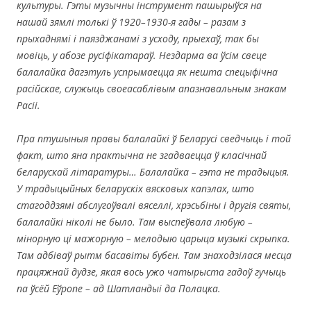
культуры. Гэты музычны інструмент пашырыўся на
нашай зямлі толькі ў 1920–1930-я гады – разам з
прыхаднямі і паязджанамі з усходу, прыехаў, так бы
мовіць, у абозе русіфікатараў. Нездарма ва ўсім свеце
балалайка дагэтуль успрымаецца як нешта спецыфічна
расійскае, служыць своеасаблівым апазнавальным знакам
Расіі.
Пра птушыныя правы балалайкі ў Беларусі сведчыць і той
факт, што яна практычна не згадваецца ў класічнай
беларускай літаратуры… Балалайка – гэта не традыцыя.
У традыцыйных беларускіх вясковых капэлах, што
стагоддзямі абслугоўвалі вяселлі, хрэсьбіны і другія святы,
балалайкі ніколі не было. Там выспеўвала любую –
мінорную ці мажорную – мелодыю царыца музыкі скрыпка.
Там адбіваў рытм басавіты бубен. Там знаходзілася месца
працяжнай дудзе, якая вось ужо чатырыста гадоў гучыць
па ўсёй Еўропе – ад Шатландыі да Полацка.