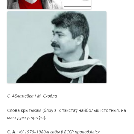
C
.
Абламейка і М. Скобла
Слова крытыкам (бяру з іх тэкстаў найбольш істотныя, на
маю думку, урыўкі):
С. А.:
«
У 1970–1980-я гады ў БССР праводзіліся