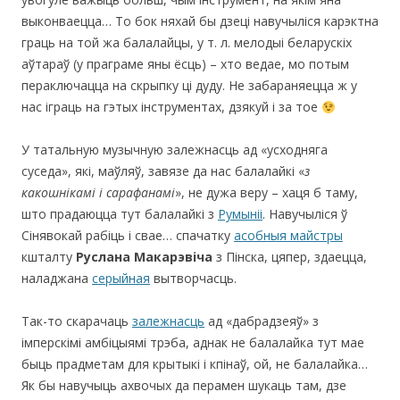
выконваецца… То бок няхай бы дзеці навучыліся карэктна
граць на той жа балалайцы, у т. л. мелодыі беларускіх
аўтараў (у праграме яны ёсць) – хто ведае, мо потым
пераключацца на скрыпку ці дуду. Не забараняецца ж у
нас іграць на гэтых інструментах, дзякуй і за тое
У татальную музычную залежнасць ад «усходняга
суседа», які, маўляў, завязе да нас балалайкі «
з
какошнікамі і сарафанамі
», не дужа веру – хаця б таму,
што прадаюцца тут балалайкі з
Румыніі
. Навучыліся ў
Сінявокай рабіць і свае… спачатку
асобныя майстры
кшталту
Руслана Макарэвіча
з Пінска, цяпер, здаецца,
наладжана
серыйная
вытворчасць.
Так-то скарачаць
залежнасць
ад «дабрадзеяў» з
імперскімі амбіцыямі трэба, аднак не балалайка тут мае
быць прадметам для крытыкі і кпінаў, ой, не балалайка…
Як бы навучыць ахвочых да перамен шукаць там, дзе