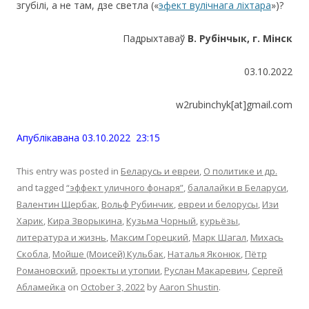
згубілі, а не там, дзе светла («
эфект вулічнага ліхтара
»)?
Падрыхтаваў
В. Рубінчык, г. Мінск
03.10.2022
w2rubinchyk[at]gmail.com
Апублiкавана 03.10.2022 23:15
This entry was posted in
Беларусь и евреи
,
О политике и др.
and tagged
“эффект уличного фонаря”
,
балалайки в Беларуси
,
Валентин Щербак
,
Вольф Рубинчик
,
евреи и белорусы
,
Изи
Харик
,
Кира Зворыкина
,
Кузьма Чорный
,
курьёзы
,
литература и жизнь
,
Максим Горецкий
,
Марк Шагал
,
Михась
Скобла
,
Мойше (Моисей) Кульбак
,
Наталья Яконюк
,
Пётр
Романовский
,
проекты и утопии
,
Руслан Макаревич
,
Сергей
Абламейка
on
October 3, 2022
by
Aaron Shustin
.