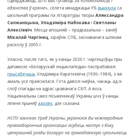
сцвярджаюць, што выступаюць за «
стабільнасць і
адзінства ў краіне
», сёлета мінадукацыі РБ
выкінула
са
школьнай праграмы па літаратуры творы
Аляксандра
Салжаніцына, Уладзіміра Набокава
і
Святланы
Алексіевіч
. Месца апошняй – прадказальна – заняў
Мікалай Чаргінец
, кіраўнік СПБ, заснаванага шляхам
расколу ў 2005 г.
Уласна, пасля таго, як у канцы 2020 г. чаргінцоўцы пры
дапамозе «Беларускай энцыклапедыі» паспрабавалі
прысабечыць
Уладзіміра Караткевіча (1930–1984), з імі
aмаль усё праяснілася. Гэта даволі наіўна, чакаць ад іх
слоў спагады на адрас цкаванага СБП. А вось
Нацыянальны саюз пісьменнікаў Украіны шчэ ў канцы
ліпеня прыняў
адозву
, дзе сказана:
НСПУ заклікае Урад Украіны, украінскія ды міжнародныя
праваабарончыя арганізацыі асудзіць наступ з боку
цяперашняй улады Беларусі на грамадзянскую супольнасць