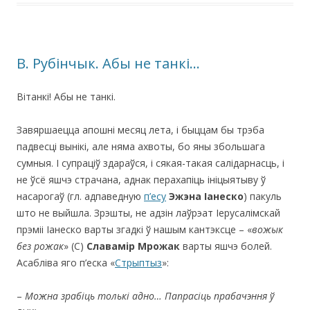
В. Рубінчык. Абы не танкі…
Вітанкі! Абы не танкі.
Завяршаецца апошні месяц лета, і быццам бы трэба
падвесці вынікі, але няма ахвоты, бо яны збольшага
сумныя. І супраціў здараўся, і сякая-такая салідарнасць, і
не ўсё яшчэ страчана, аднак перахапіць ініцыятыву ў
насарогаў (гл. адпаведную
п’есу
Эжэна Іанеско
) пакуль
што не выйшла. Зрэшты, не адзін лаўрэат Іерусалімскай
прэміі Іанеско варты згадкі ў нашым кантэксце – «
вожык
без
рожак
» (С)
Славамір
Мрожак
варты яшчэ болей.
Асабліва яго п’еска «
Стрыптыз
»:
–
Можна
зрабіць
толькі
адно…
Папрасіць
прабачэння
ў