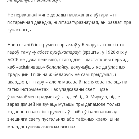
Не пераканалі мяне довады паважанага аўтара – ні
гістарычная даведка, ні літаратуразнаўчая, ані развагі пра
сучаснасць.
Нават калі б інструмент прыехаў у Беларусь толькі сто
гадоў таму «
ў абозе русіфікатараў
» (зрэшты, у 1920-х іх у
БССР не дужа пешчылі), стагоддзе – дастатковы перыяд,
каб «асіміляваць» балалайку, далучыўшы яе да ўласных
традыцый. І піяніна ж беларусы не самі прыдумалі, і
акардэон, і гітару – але ж масава й паспяхова граюць на
гэтых інструментах. Так уладкаваны свет – ідзе
ўзаемаабмен прадметаў, людзей, ідэй. Мяркую, нідзе
зараз дзяцей не вучаць музыцы пры дапамозе толькі
«адвечна сваіх» інструментаў – хіба ў ізаляваных ад
знешняга свету пустэльнях або таёжных краях, ці на
маладаступных акіянскіх выспах.