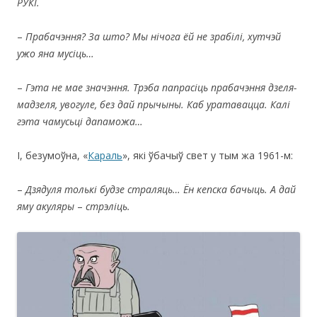
РУКІ.
–
Прабачэння?
За
што?
Мы
нічога
ёй
не
зрабілі,
хутчэй
ужо
яна
мусіць…
–
Гэта
не
мае
значэння.
Трэба
папрасіць
прабачэння
дзеля-
мадзеля,
увогуле,
без дай
прычыны.
Каб
уратавацца.
Калі
гэта
чамусьці
дапаможа…
І, безумоўна, «
Караль
», які ўбачыў свет у тым жа 1961-м:
–
Дзядуля толькі будзе страляць… Ён кепска бачыць. А дай
яму акуляры
–
стрэліць.