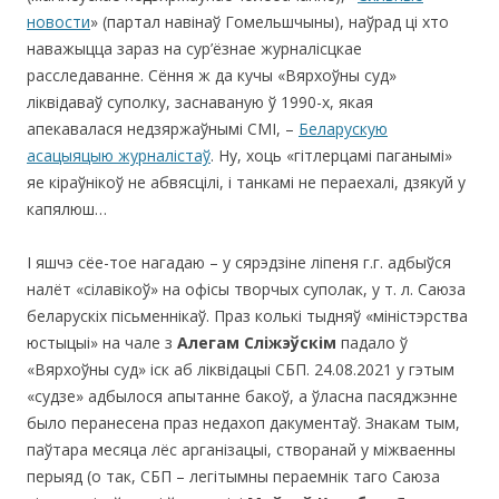
новости
» (партал навінаў Гомельшчыны), наўрад ці хто
наважыцца зараз на сур’ёзнае журналісцкае
расследаванне. Сёння ж да кучы «Вярхоўны суд»
ліквідаваў суполку, заснаваную ў 1990-х, якая
апекавалася недзяржаўнымі СМІ, –
Беларускую
асацыяцыю журналістаў
. Ну, хоць «гітлерцамі паганымі»
яе кіраўнікоў не абвясцілі, і танкамі не пераехалі, дзякуй у
капялюш…
І яшчэ сёе-тое нагадаю – у сярэдзіне ліпеня г.г. адбыўся
налёт «сілавікоў» на офісы творчых суполак, у т. л. Саюза
беларускіх пісьменнікаў. Праз колькі тыдняў «міністэрства
юстыцыі» на чале з
Алегам Сліжэўскім
падало ў
«Вярхоўны суд» іск аб ліквідацыі СБП. 24.08.2021 у гэтым
«судзе» адбылося апытанне бакоў, а ўласна пасяджэнне
было перанесена праз недахоп дакументаў. Знакам тым,
паўтара месяца лёс арганізацыі, створанай у міжваенны
перыяд (о так, СБП – легітымны пераемнік таго Саюза