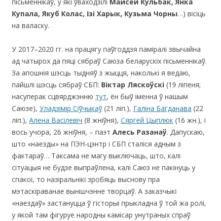
пісьменнікаў, у які ўваходзілі
Майсей Кульбак, Янка
Купала, Якуб Колас, Ізі Харык, Кузьма Чорны
…) вісіць
на валаску.
У 2017–2020 гг. на працягу паўгоддзя паміралі звычайна
ад чатырох да пяці сябраў Саюза беларускіх пісьменнікаў.
За апошнія шэсць тыдняў з жыцця, наколькі я ведаю,
пайшлі шэсць сябраў СБП:
Віктар Ляскоўскі
(19 ліпеня;
насуперак сцвярджэнню
тут
, ён быў іменна ў нашым
Саюзе),
Уладзімір Сіўчыкаў
(21 ліп.),
Галіна Багданава
(22
ліп.),
Алена Васілевіч
(8 жніўня),
Сяргей Цыплюк
(16 жн.), і
вось учора, 26 жніўня, – паэт
Алесь Разанаў
. Дапускаю,
што «наезды» на ПЭН-цэнтр і СБП сталіся адным з
фактараў… Таксама не магу выключаць, што, калі
сітуацыя не будзе выпраўлена, калі Саюз не пакінуць у
спакоі, то назіральнікі зробяць выснову пра
мэтаскіраванае вынішчэнне творцаў. А заказчыкі
«наездаў» застануцца ў гісторыі прыкладна ў той жа ролі,
у якой там фігуруе народны камісар унутраных спраў