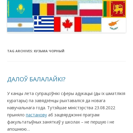
TAG ARCHIVES:
КУЗЬМА ЧОРНЫЙ
ДАЛОЎ БАЛАЛАЙКІ?
У канцы лета супрацоўнікі сферы адукацыі (ды іх шматлікія
куратары) па завядзёнцы рыхтаваліся да новага
навучальнага года. Тутэйшае міністэрства 23.08.2022
прыняло
пастанову
аб зацвярджэнні праграм
факультатыўных заняткаў у школах – не першую і не
апошнюю…