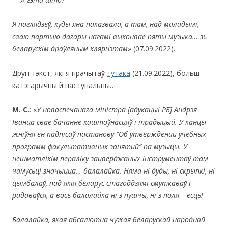
Я паглядзеў, куды яна паказвала, а там, над маладымі,
сваю партыю дагары нагамі выконвае пяты музыка… зь
беларускім драўляным клярнэтам
» (07.09.2022).
Другі тэкст, які я прачытаў
тутака
(21.09.2022), больш
катэгарычны й наступальны…
М. С.
: «
У новаспечанага міністра [адукацыі РБ] Андрэя
Іванца сваё бачанне каштоўнасцяў і традыцый.
У канцы
жніўня ён падпісаў пастанову “Об утверждении учебных
программ факультативных занятий” па музыцы. У
нешматлікім пераліку зацверджаных інструментаў там
чамусьці значыцца… балалайка. Няма ні дуды, ні скрыпкі, ні
цымбалаў, пад якія беларус стагоддзямі смуткаваў і
радаваўся, а вось балалайка ні з пушчы, ні з поля – ёсць!
Балалайка, якая абсалютна чужая беларускай народнай