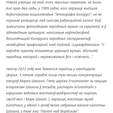
Ніякай рэакцыі на той ліст, наколькі памятаю, не было.
Але праз два гады, у 1989 годзе, калі нарэшце выйшла
доўгачаканая энцыкляпэдыя “Этнаграфія Беларусі”, на яе
першым развароце пад сьпісам рэдакцыйнай калегіі быў
зьмешчаны фатаздымак народнага музыкі са скрыпкай, а ў
адпаведным артыкуле, напісаным неўтаймоўнай
дасьледчыцай беларускіх народных інструмэнтаў,
незабыўнай прафэсаркай Інай Назінай, сьцьвярджалася: “У
народзе скрыпку называюць царыцай музыкі, здольнай
перадаць настрой і перажываньні ўсіх і кожнага…”
Увесну 2022 году мне давялося трапіць у швайцарскі
Цюрых. У гэтым горадзе ёсьць тры месцы канцэнтрацыі
твораў Марка Шагала. Гэта царква Fraum
ünster
зь пяцьцю
вітражамі Шагала ў апсыдзе, рэстаран Kronenhalle
з
карцінамі вядомых мастакоў-мадэрністаў на сьценах,
сярод якіх і Марк Шагал. І, нарэшце, мастацкі музэй
Kunsthaus
, у адной з заляў якога сабраныя вялікія палотны
Шагала, у тым ліку “Палёт над Віцебскам”.