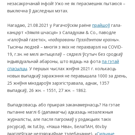
незасакрэчанай інфой! Ужо не як перасмешнік пытаюся –
выключна ў даследчых мэтах.
Нагадаю, 21.08.2021 у Рагачоўскім раёне
прайшоў
гала-
канцэрт «Зямля шчасця» з Саладухам & Co., паводле
«галоўнай газеткі», «
падараваны
Прэзідэнтам
краіны
».
Тысячы людзей – многія з якіх не перахварэлі на COVID-
19, г.зн. не мелі антыцелаў – cядзелі ўсутыч без сродкаў
індывідуальнай абароны, што відаць на фота
па гэтай
спасылцы
. У першых чыслах жніўня 2021 г. колькасць
новых выпадкаў заражэння не перавышала 1000 за дзень,
25 жніўня мінздароўя зарэгістравала, аднак, 1357
выпадкаў, 26 жн. – 1551, 27 жн. – 1862.
Выпадковасць або прыкрая заканамернасць? На гэтае
пытанне маглі б (дапамагчы) адказаць незалежныя
журналісты, але пасля пагромаў у рэдакцыях такіх
рэсурсаў, як tut.by, «Наша Ніва», БелаПАН, 6tv.by
(магілёўскае недзяржаўнае тэлебачанне), «
Сильные