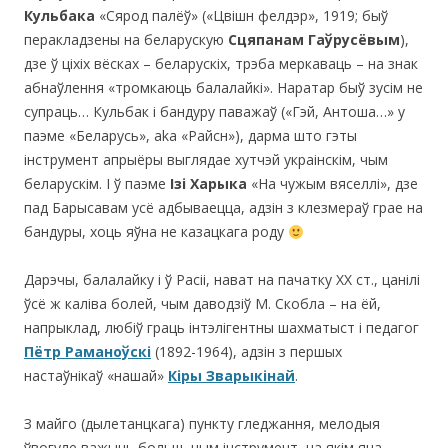
Кульбака
«Сярод палёў» («Цвішн фелдэр», 1919; быў
перакладзены на беларускую
Сцяпанам Гаўрусёвым
),
дзе ў ціхіх вёсках – беларускіх, трэба меркаваць – на знак
абнаўлення «тромкаюць балалайкі». Наратар быў зусім не
супраць… Кульбак і бандуру паважаў («Гэй, Антоша…» у
паэме «Беларусь», aka «Райсн»), дарма што гэты
інструмент апрыёры выглядае хутчэй украінскім, чым
беларускім. І ў паэме
Ізі Харыка
«На чужым вяселлі», дзе
пад Барысавам усё адбываецца, адзін з клезмераў грае на
бандуры, хоць яўна не казацкага роду
Дарэчы, балалайку і ў Расіі, нават на пачатку ХХ ст., цанілі
ўсё ж каліва болей, чым даводзіў М. Скобла – на ёй,
напрыклад, любіў граць інтэлігентны шахматыст і педагог
Пётр Раманоўскі
(1892-1964), адзін з першых
настаўнікаў «нашай»
Кіры Зварыкінай
.
З майго (дылетанцкага) пункту гледжання, мелодыя
ўвогуле важыць больш, чым інструмент, на якім яна