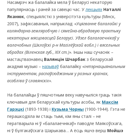
Насамрэч жа балалайка мела ў Беларусі некаторую
папулярнасць і раней за савецкі час. У
лекцыях
Наталлі
Яканюк
, спецыялісткі з універсітэта культуры (Мінск,
2007), зафіксаваныя, напрыклад: «
Уцягванне балалайкі у
каляндарна-земляробчую і сямейна-абрадавую практыку
некаторых мясцовасцей Беларусі. Удзел балалаечнікаў у
валачобных (Шклоўскі р-н Магілёўскай вобл.) і вясельных
абрадах (Віленская губ.,
XIX
ст.)
». Іншы наш сучаснік –
мастацтвазнавец
Валянцін Шчарбак
з беларускай
акадэміі музыкі –
называў
балалайку «
інтэрнацыянальным
інструментам, распаўсюджаным у розных краінах,
асабліва ў славянскіх
».
На балалайцы ў пяшчотным веку навучыліся граць такія
ключавыя для беларускай культуры асобы, як
Максім
Гарэцкі
(1893-1938) і
Кузьма Чорны
(1900-1944). Гэта не
перашкодзіла ім стаць тымі, кім яны сталі – не
ператварыла ні ў «балалаечнікаў» паводле Маякоўскага,
ні ў булгакаўскага Шарыкава… А ёсць яшчэ верш
Мойшэ