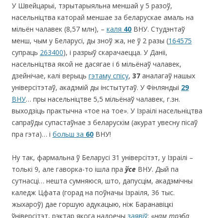
У Швейцарыі, тэрытарыяльна меншай у 5 разоў,
насельніцтва каторай меншае за беларускае амаль на
мільён чалавек (8,57 млн), –
каля
40
ВНУ. Студэнтаў
менш, чым у Беларусі, ды зноў жа, не ў 2 разы (
164575
супраць
263400
), і разрыў скарачаецца. У Даніі,
насельніцтва якой не дасягае і 6 мільёнаў чалавек,
дзейнічае, калі верыць
гэтаму спісу
,
37
аналагаў нашых
універсітэтаў, акадэмій ды інстытутаў. У Фінляндыі
29
ВНУ
… пры насельніцтве 5,5 мільёнаў чалавек, г.зн.
выходзіць практычна «тое на тое». У Ізраілі насельніцтва
сапраўды супастаўнае з беларускім (акурат увесну пісаў
пра гэта)… i
больш за
6
0
ВНУ!
Ну так, фармальна ў Беларусі 31 універсітэт, у Ізраілі –
толькі 9, але гаворка-то ішла пра
ўсе
ВНУ. Дый па
сутнасці… нешта сумняюся, што, дапусцім, акадэмічны
каледж Цфата (горад на поўначы Ізраіля, 36 тыс.
жыхароў) дае горшую адукацыю, ніж Баранавіцкі
ўніверсітэт, рэктар якога надоечы
заявіў
: «
нам трэба