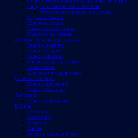
Об интересном и разном из израильской жизни
Города и памятные места Израиляl
Петах-Тиква: прошлое и настоящее
Отдых в Израиле
Еврейские песни
Израиль и палестинцы
Израиль и др. страны
Америка, Канада и др. страны
Евреи в Америке
Евреи в Канаде
Евреи в Мексике
О евреях из разных стран
Иные страны
Еврейскими маршрутами
Северная Америка
Евреи в Аргентине
Евреи в Бразилии
Австралия
Евреи в Австралии
В Мире
Политика
Экономика
Культура
Хайтек
Россия и остальной мир