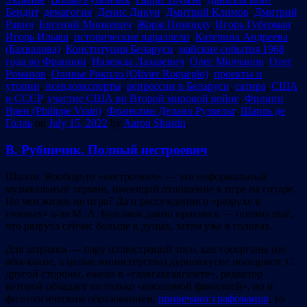
Бендит
,
демагогия
,
Денис Дикун
,
Дмитрий Климов
,
Дмитрий
Равич
,
Евгений Минкевич
,
Жорж Помпиду
,
Игорь Губерман
,
Игорь Ильяш
,
исторические параллели
,
Катерина Андреева
(Бахвалова)
,
Конституция Беларуси
,
майские события 1968
года во Франции
,
Надежда Лазаревич
,
Олег Молчанов
,
Олег
Романов
,
Оливье Рокпло (Olivier Roqueplo)
,
проекты и
утопии
,
псевдоэксперты
,
репрессии в Беларуси
,
сатира
,
США
и СССР
,
участие США во Второй мировой войне
,
Филипп
Врен (Philippe Vrain)
,
Франклин Делано Рузвельт
,
Шарль де
Голль
on
July 15, 2022
by
Aaron Shustin
.
В. Рубинчик. Полный нестроевич
Шалом. Вообще-то «нестроевич» — это неформальный
музыкальный термин, имеющий отношение к игре на гитаре.
Но чем жизнь не игра? Да и рассуждения о «разрухе в
головах» а-ля М. А. Булгаков давно приелись — потому ещё,
что разруха сейчас больше в душах, затем уже в головах.
Для затравки — пару иллюстраций того, как госорганы (не
абы-какие, а целые министерства) дурновкусие поощряют. С
другой стороны, ежели в «главгавгавгазете», редактор
которой обладает не только «насекомой фамилией», но и
филологическим образованием,
привечают графоманов
, то