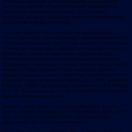
материалы надо было поставить вовремя, а иной раз они
поступали под ночь, к тому же в придачу рекомендуя для
публикации выкопанные на разных сайтах заумные
материалы, которые и вовсе мало кого могли заинтересовать,
но нагружая меня прочтением их.
А сколько времени было потрачено на запощивание его
статеек в фейсбуке, ответы на иногда случавшиеся комменты,
а затем еще и пересылку ему того как реагируют. Чего только
в голову ему не приходило. Забросить материалы в какие-то
фейсбучные группы, отправить тем, кого он задевал и
посмотреть как отреагируют, запостить на моей странице
“радi прыколу” пришедшую в голову “умную” мысль. Хорошо
помню, как просил отправить линк материала бывшему
министру здоровья, а затем губернатору Гродненской области
Каранику и ждать реакцию на критику и т.д. Мне, живущему
в Израиле с 1990 года, редактору и основателю сайта, больше
не о чем было думать, как о более чем странном белорусском
еврее и выполнять его хотелки.
Для него главное было, чтоб не была пропущена ни одна
запятая, ошибка или описка, и потому, иной раз, даже спустя
пару лет, просил поправить, в том числе стилистику
предложения. Вот такой перфекционист!
После того как я ему в середине 2022, и особенно в начале