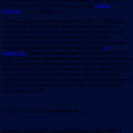
белорусский — так уточнил бы написание слов у тех, кто
знает (тем более, недавно был у витебчанина
схожий
камуфлет
с идишем)! Не-а… 🙂
Поболе шуму, чем «картофельный памятник» и 42-й нумер
«Мишпохи», вместе взятые, наделал новый учебник по
истории Беларуси (ХIХ — начало ХХІ вв.) для 11-го класса
средней школы, авторства Касовича и проч. Многие
возмутились из-за того, что в разделах о Республике Беларусь
на фоне комплиментов «солнцеподобному» даже
не
упомянуты
Станислав
Шушкевич
(первый глава РБ, 1991—
94 гг.) и
Светлана
Алексиевич
(первая нобелевская лауреатка
среди граждан РБ, 2015 г.). Кто-то заметил, что о Катастрофе
евреев Беларуси 1941—44 гг. написано скупо и невнятно. Всё
так, но меня расстроили прежде всего монотонная подача
материала и суконный язык… иногда словно доклад секретаря
ЦК КПБ читаешь. Заусениц и просто фактических ошибок
тоже отнюдь не мало.
1794 г. — XIX век? Оригинальненько…
Первый «Славянский базар» был проведен в июле
1992
г.