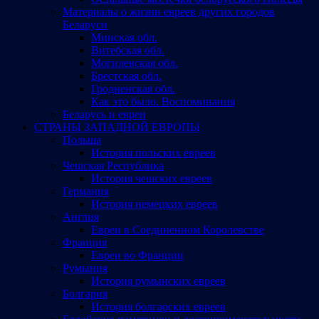
Материалы о жизни евреев других городов
Беларуси
Минская обл.
Витебская обл.
Могилевская обл.
Брестская обл.
Гродненская обл.
Как это было. Воспоминания
Беларусь и евреи
СТРАНЫ ЗАПАДНОЙ ЕВРОПЫ
Польша
История польских евреев
Чешская Республика
История чешских евреев
Германия
История немецких евреев
Англия
Евреи в Соединенном Королевстве
Франция
Евреи во Франции
Румыния
История румынских евреев
Болгария
История болгарских евреев