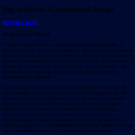
Tag Archives:
«Славянский базар»
ИЮЛЬСКОЕ
От редактора belisrael
Сейчас, в начале 2024, а следовало значительно раньше, я
должен сказать, что сделал огромную ошибку, когда позволил
тому, кто называет себя политологом, завалить сайт огромным
количеством материалом о том, как он борется за улучшение
синеокой, поливая всех, как во власти, так и сбежавших, да и
не имеющих отношение к политике, в отличие от него,
остающегося в Минске.
“Обезопасив” себя тем, что не имеет страниц в соцсетях, не
выходивший протестовать, он свалился на израильский сайт,
но никак не Беларусь-Израиль, как позволяли его называть
еще некоторые из слишком разумных, решив, что можно
превратить его в свою собственность, и за свои опусы,
поскольку в Беларуси все дорожает и дорожает, начал
выцыганивать финансы, которые достигли 5 тыс. баксов, не
считая украденного огромнейшего количества времени, в том
числе оторванного ото сна, поскольку присылаемые