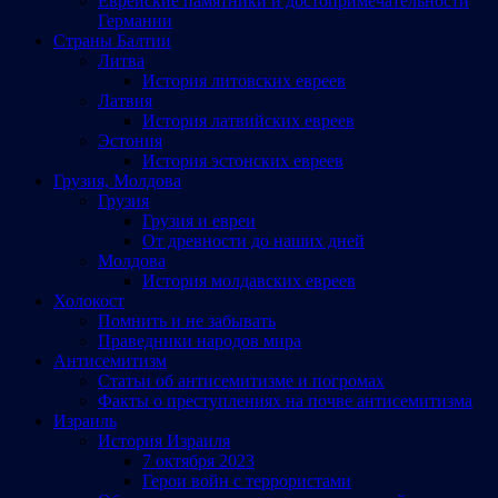
Еврейские памятники и достопримечательности
Германии
Страны Балтии
Литва
История литовских евреев
Латвия
История латвийских евреев
Эстония
История эстонских евреев
Грузия, Молдова
Грузия
Грузия и евреи
От древности до наших дней
Молдова
История молдавских евреев
Холокост
Помнить и не забывать
Праведники народов мира
Антисемитизм
Статьи об антисемитизме и погромах
Факты о преступлениях на почве антисемитизма
Израиль
История Израиля
7 октября 2023
Герои войн с террористами