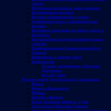
города
Интересные материалы наших земляков
Воспоминания земляков
История калинковичского спорта
Знаменитые евреи с калинковичскими
корнями
Вспомним трагически погибших евреев и
белорусов
Поздравления по случаю знаменательных
событий
Еврейская жизнь в Калинковичах сейчас
Озаричи
Информация к старому сайту
Ваши письма
Отзывы, предложения, уточнения,
дополнения
Кто кого ищет
История евреев других городов Гомельщины
Гомель
Речица и Василевичи
Мозырь
Жлобин и Рогачев
Ельск, Петриков, Наровля, Туров
Светлогорск (Шатилки), Паричи
Остальные местечки белорусского Полесья