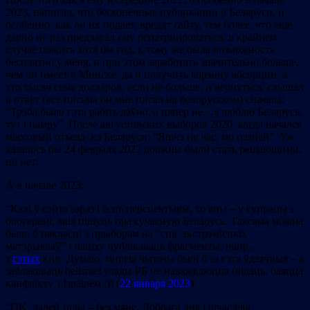
2023, написал, что бесконечные публикации о Беларуси, и
особенно, как он их подает, вредят сайту, тем более, что еще
давно не раз предлагал ему репатриироваться, в крайнем
случае пожить хотя бы год, к тому же была возможность
бесплатно у меня, и при этом заработать значительно больше,
чем он имеет в Минске, да и получить корзину абсорции, а
это тысяч семь долларов, если не больше, и вернуться, слышал
в ответ (все письма он мне писал на белорусском) сначала:
“Трэба было гэта рабiть даўно, а цяпер не…я люблю Беларусь,
тут i памру”. После августовских выборов 2020, когда начался
массовый отъезд из Беларуси: “Яшчэ не час, мо пазней”. Уж
казалось бы 24 февраля 2022 должны были стать решающими,
но нет.
А в начале 2023:
“Калі ў сайта зараз і ёсць перспектывы, то яны – у супрацы з
блогерамі, якія пішуць пра сучасную Беларусь. Таксама можна
было б пакласці з прыборам на “спіс экстрэмісцкіх
матэрыялаў” і паціху публікаваць фрагменты, напр.,
з
гэтых
кніг. Думаю, многія чытачы былі б за гэта ўдзячныя – а
заблакаваць belisrael улады РБ не наважваюцца (відаць, баяцца
канфлікту з Ізраілем ;)) (
22 января 2023
)
“OK, далей тады – без мяне. Добрага дня і шчасліва