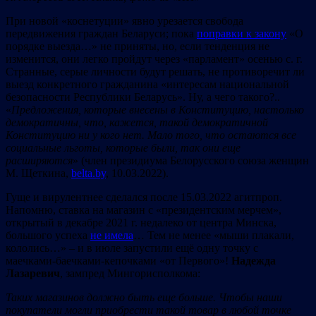
При новой «коснетуции» явно урезается свобода
передвижения граждан Беларуси; пока
поправки к закону
«О
порядке выезда…» не приняты, но, если тенденция не
изменится, они легко пройдут через «парламент» осенью с. г.
Cтранные, серые личности будут решать, не противоречит ли
выезд конкретного гражданина «интересам национальной
безопасности Республики Беларусь». Ну, а чего такого?..
«
Предложения, которые внесены в Конституцию, настолько
демократичны, что, кажется, такой демократичной
Конституцию ни у кого нет. Мало того, что остаются все
социальные льготы, которые были, так они еще
расширяются
» (член президиума Белорусского союза женщин
М. Щеткина,
belta.by
, 10.03.2022).
Гуще и вирулентнее сделался после 15.03.2022 агитпроп.
Напомню, ставка на магазин с «президентским мерчем»,
открытый в декабре 2021 г. недалеко от центра Минска,
большого успеха
не имела
… Тем не менее «мыши плакали,
кололись…» – и в июле запустили ещё одну точку с
маечками-баечками-кепочками «от Первого»!
Надежда
Лазаревич
, зампред Мингорисполкома:
Таких магазинов должно быть еще больше. Чтобы наши
покупатели могли приобрести такой товар в любой точке