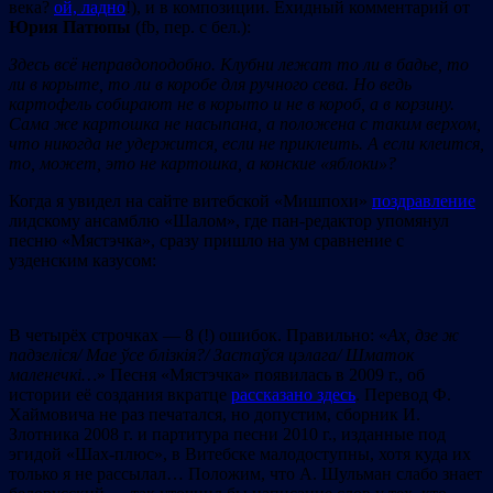
века?
ой, ладно
!), и в композиции. Ехидный комментарий от
Юрия
Патюпы
(fb, пер. с бел.):
Здесь
всё
неправдоподобно.
К
лубни
леж
а
т
то
ли
в
бадье, то
ли в корыте, то ли в
коробе
для
ручного
сева.
Но
ведь
картофель
собирают
не
в
корыто
и
не
в
короб,
а
в
корзину.
Сама
же
картошка
не
насыпана,
а
положена
с
таким
верхом,
что
никогда
не
удержится,
если
не
приклеить.
А
если
клеится,
то,
может,
это
не
картошка,
а
конские
«яблоки»?
Когда я увидел на сайте витебской «Мишпохи»
поздравление
лидскому ансамблю «Шалом», где пан-редактор упомянул
песню «Мястэчка», сразу пришло на ум сравнение с
узденским казусом:
В четырёх строчках — 8 (!) ошибок. Правильно: «
Ах, дзе ж
п
а
дзелiся
/
Ма
е
ўсе блiзкiя?
/
Заста
ў
ся цэлага
/
Шматок
маленечкi…
» Песня «Мястэчка» появилась в 2009 г., об
истории её создания вкратце
рассказано здесь
. Перевод Ф.
Хаймовича не раз печатался, но допустим, сборник И.
Злотника 2008 г. и партитура песни 2010 г., изданные под
эгидой «Шах-плюс», в Витебске малодоступны, хотя куда их
только я не рассылал… Положим, что А. Шульман слабо знает