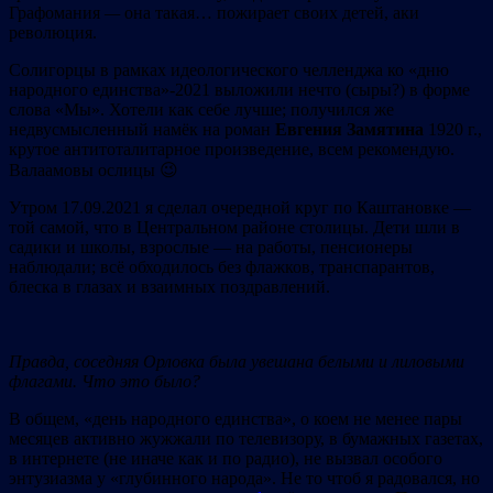
Графомания
—
она такая… пожирает своих детей, аки
революция.
Солигорцы в рамках идеологического челленджа ко «дню
народного единства»-2021 выложили нечто (сыры?) в форме
слова «Мы». Хотели как себе лучше; получился же
недвусмысленный намёк на роман
Евгения
Замятина
1920 г.,
крутое антитоталитарное произведение, всем рекомендую.
Валаамовы ослицы 😉
Утром 17.09.2021 я сделал очередной круг по Каштановке —
той самой, что в Центральном районе столицы. Дети шли в
садики и школы, взрослые — на работы, пенсионеры
наблюдали; всё обходилось без флажков, транспарантов,
блеска в глазах и взаимных поздравлений.
Правда,
соседняя
Орловка
была
увешана
белыми
и
лиловыми
флагами.
Что
это
было?
В общем, «день народного единства», о коем не менее пары
месяцев активно жужжали по телевизору, в бумажных газетах,
в интернете (не иначе как и по радио), не вызвал особого
энтузиазма у «глубинного народа». Не то чтоб я радовался, но