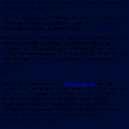
Беларуси. Любой гражданин Республики Беларусь, патриот, с
честью носит данные изделия.
А-яй, это выходит, что в Минске к патриотам относятся лишь
отдельные чиновники и ведущие госканалов, цепляющие на
себя «
данные изделия
» по долгу службы? 🙂
Тем временем… «
Падение реальных располагаемых денежных
доходов населения ускоряется. Если в январе-апреле они
снизились на 1,2%, то в январе-мае падение уже составило
2,1%, по данным Белстата
» (reform.news, 15.07.2022). Многих
пока выручает тёплая погода, позволяющая сэкономить на
отоплении.
***
Тексты под общим названием «
Что они несут?
» мог бы
готовить ежедневно, будь у меня время и охота (пуще неволи).
Но ограничусь самыми вопиющими казусами. О событиях в
Украине рассуждает ректор Полоцкого университета,
выбранный в июне с. г. председателем «Белой Руси»
(организации, что уже лет 10 стремится предстать в образе
главной опоры власти в «гражданском обществе»…
недопартии, короче говоря):