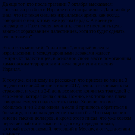
Да еще тот, кто после трагедии 7 октября высказался:
“несколько раз был в Израиле и не понравилось. Да и вообще
знал, что не такая сильная израильская армия, как всегда
говорили о ней, к тому же кругом бардак. А военную
операцию в Газе нельзя начинать, если не поставить цель
заняться образованием палестинцев, хотя это будет сделать
очень тяжело”.
.
Это и есть минский “политолог”, который вслед за
израильскими и международными леваками жалеет
“мирных” палестинцев, в основной своей массе помогающим
хамасовским террористам и желающим уничтожения
Израиля.
.
К тому же, он никому не расскажет, что приехав ко мне на 3
недели на свое 40-летие в июне 2017, решил съэкономить на
страховке, и уже на 2-й день все могло кончиться трагедией с
его женой, которая была с ним. Помню, как тогда она плача
говорила ему, что надо улетать назад. Хорошо, что все
обошлось и ч-з 2 дня ожила, а если б пришлось обратиться в
больницу, то никаких денег не хватило бы. Что смародерил
многие тысячи долларов, а кроме этого писал, что уже совсем
перестает работать комп и тогда я ему передал новый,
который взял знакомый, летевший в Москву, а оттуда доставил
в Минск.