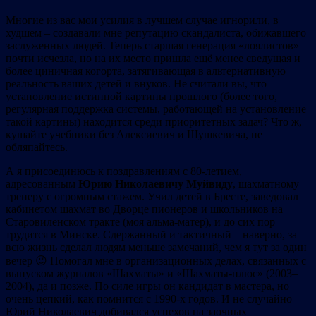
Многие из вас мои усилия в лучшем случае игнорили, в
худшем – создавали мне репутацию скандалиста, обижавшего
заслуженных людей. Теперь старшая генерация «лоялистов»
почти исчезла, но на их место пришла ещё менее сведущая и
более циничная когорта, затягивающая в альтернативную
реальность ваших детей и внуков. Не считали вы, что
установление истинной картины прошлого (более того,
регулярная поддержка системы, работающей на установление
такой картины) находится среди приоритетных задач? Что ж,
кушайте учебники без Алексиевич и Шушкевича, не
обляпайтесь.
А я присоединюсь к поздравлениям с 80-летием,
адресованным
Юрию
Николаевичу
Муйвиду
, шахматному
тренеру с огромным стажем. Учил детей в Бресте, заведовал
кабинетом шахмат во Дворце пионеров и школьников на
Старовиленском тракте (моя альма-матер), и до сих пор
трудится в Минске. Сдержанный и тактичный – наверно, за
всю жизнь сделал людям меньше замечаний, чем я тут за один
вечер 😉 Помогал мне в организационных делах, связанных с
выпуском журналов «Шахматы» и «Шахматы-плюс» (2003–
2004), да и позже. По силе игры он кандидат в мастера, но
очень цепкий, как помнится с 1990-х годов. И не случайно
Юрий Николаевич добивался успехов на заочных