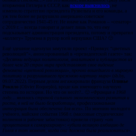
вторжения Гитлера в СССР, как
вскоре выяснилось
, не
изменило стратегию президента Рузвельта и его команды, а
уж тем более не разрушило американо-советское
сотрудничество 1941-45 гг. Не иначе как Романов – «сенатор»
с 2019 г. – всегда говорит и делает лишь то, что ему
подсказывает администрация президента, потому и превратил
«коллегу» Трумэна в рупор всей верхушки США? 🙂
Ещё здешние идеолухи замутили проект «Привкус “цветных
революций”», анонсированный в «президентской газете» так:
«
Десятки ведущих политологов, аналитиков и публицистов из
более чем 20 стран мира представляют свое видение
феномена «цветной революции», прочно вошедшего в мировую
политику и разрушившего прежнюю картину мира
» (sb.by,
09.07.2022). Первым делом ангажировали француза
Оливье
Рокпло
(Olivier Roqueplo), вроде как имеющего научную
степень по иcтории. Но что он несёт?.. 🙂 «
Франция в 1968
году… являлась страной сильного экономического развития и
роста, в ней не было безработицы, профессиональная
интеграция была обеспечена для всех».
По мнению молодого
учёного, майские события 1968 г. (массовые студенческие
волнения и рабочие забастовки) привели страну «
от
процветания к саморазгрому
»: «
убили великую амбицию де
Голля в тот момент, когда она должна была реализоваться
».