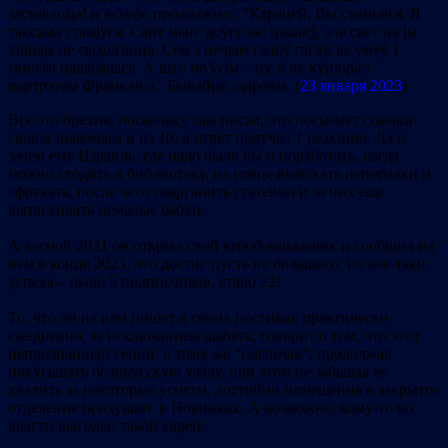
заставацца! и вскоре продолжил: “Карацей, Вы стаміліся. Я
таксама стаміўся. Сайт мяне доўгі час цікавіў, але свет на ім
клінам не сыходзіцца. Сем з нечым гадоў пісаў, як умеў, і
многім падабалася. А што не ўсім – ну, я не купюра з
партрэтам Франкліна. Бывайце здаровы. (
23 января 2023
)
Все это брехня, поскольку сам писал, что посылает ссылки
своим знакомым и из 10, в ответ получал 1 реакцию. Да и
зачем ему Израиль, где надо было бы и поработать, когда
можно сходить в библиотеку, на улице выискать непорядки и
сфоткать, после чего сварганить статейки и за них еще
вытаскивать немалые бабки.
.
А весной 2021 он открыл свой ютюб-канальчик и сообщил на
нем в конце 2023, что достиг пусть не большого, но все-таки
успеха – было 5 подписчиков, стало 22!
.
То, что он на нем пишет в своих постиках практически
ежедневно, за исключанием шабата, говорит о том, что этот
непризнанный гений, к тому же “смельчак”, продолжая
покусывать белорусскую уладу, при этом не забывая ее
хвалить за некоторые успехи, достойин помещения в закрытое
отделение психушки в Новинках. А возможно, кому-то во
власти выгоден такой еврей.
.