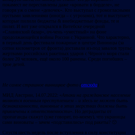
покамест не переставлены даже «кровати в борделе», не
говоря уж о смене «девочек». Кто выступал с громогласными
пустыми заявлениями (иногда – с угрозами), тот и выступает;
которые пилили бюджеты & внебюджетные фонды, те и
пилят. И вот уже открылся в Витебске очередной
«Славянский базар», оч-чень «уместный» на фоне
продолжающейся войны России с Украиной. Что характерно,
в первый день фестиваля пожарные в центре Винницы (за
сотни километров от фронта) доставали из-под завалов трупы;
жертвами российских ракетных ударов с Чёрного моря стали
более 20 человек, ещё около 100 ранены. Среди погибших –
трое детей.
Не самое страшное винницкое фото (
отсюда
)
МИД Австрии, 14.07.2022: «
Атаки на гражданское население
являются военным преступлением – и здесь не может быть
безнаказанности, виновные в этих зверствах должны быть
привлечены к ответственности
». Но деграданты от
пропаганды скажут (уже говорят, по-моему), что украинцы
сами виноваты – зачем «подставились» под ракеты? 🙁
Спустя шесть недель после вступления в силу конституции