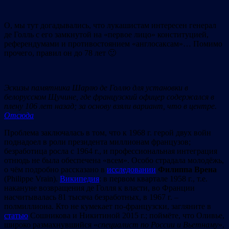
О, мы тут догадывались, что лукашистам интересен генерал
де Голль с его замкнутой на «первое лицо» конституцией,
референдумами и противостоянием «англосаксам»… Помимо
прочего, правил он до 78 лет 🙂
Эскизы памятника Шарлю де Голлю для установки в
белорусском
Щ
учине, где французский офицер содержался в
плену 106 лет назад; за основу взяли вариант, что в центре.
Отсюда
Проблема заключалась в том, что к 1968 г. герой двух войн
поднадоел в роли президента миллионам французов;
безработица росла с 1964 г., и профессиональная интеграция
отнюдь не была обеспечена «всем». Особо страдала молодёжь,
о чём подробно рассказано в
исследовании
Филиппа Врена
(Philippe Vrain).
Википедия
: в первом квартале 1958 г., т.е.
накануне возвращения де Голля к власти, во Франции
насчитывалась 81 тысяча безработных, в 1967 г. –
полмиллиона. Кто не кумекает по-французски, загляните в
cтатью
Сошникова и Никитиной 2015 г.; поймёте, что Оливье,
широко размахнувшийся «
специалист по России и Вьетнаму
»,