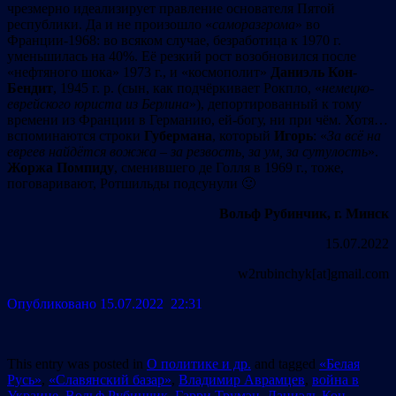
чрезмерно идеализирует правление основателя Пятой
республики. Да и не произошло «
саморазгрома
» во
Франции-1968: во всяком случае, безработица к 1970 г.
уменьшилась на 40%. Её резкий рост возобновился после
«нефтяного шока» 1973 г., и «космополит»
Даниэль Кон-
Бендит
, 1945 г. р. (сын, как подчёркивает Рокпло, «
немецко-
еврейского юриста из Берлина
»), депортированный к тому
времени из Франции в Германию, ей-богу, ни при чём. Хотя…
вспоминаются строки
Губермана
, который
Игорь
: «
За всё на
евреев найдётся вожжа – за резвость, за ум, за сутулость
».
Жоржа Помпиду
, сменившего де Голля в 1969 г., тоже,
поговаривают, Ротшильды подсунули 🙂
Вольф Рубинчик, г. Минск
15.07.2022
w2rubinchyk[at]gmail.com
Опубликовано 15.07.2022 22:31
This entry was posted in
О политике и др.
and tagged
«Белая
Русь»
,
«Славянский базар»
,
Владимир Аврамцев
,
война в
Украине
,
Вольф Рубинчик
,
Гарри Трумэн
,
Даниэль Кон-