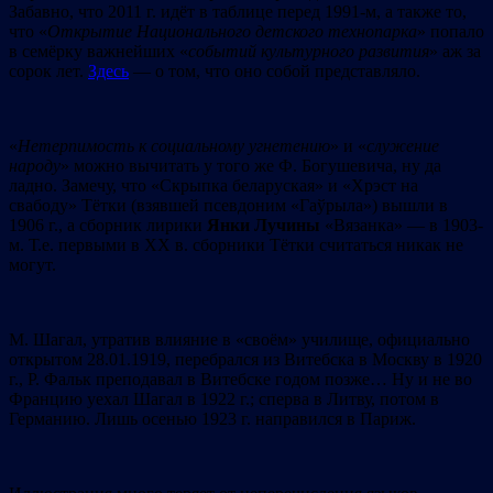
Забавно, что 2011 г. идёт в таблице перед 1991-м, а также то,
что «
Открытие
Национального
детского
технопарка
» попало
в семёрку важнейших «
событий
культурного
развития
» аж за
сорок лет.
Здесь
— о том, что оно собой представляло.
«
Нетерпимость
к
социальному
угнетению
» и «
служение
народу
» можно вычитать у того же Ф. Богушевича, ну да
ладно. Замечу, что «Скрыпка беларуская» и «Хрэст на
свабоду» Тётки (взявшей псевдоним «Гаўрыла») вышли в
1906 г., а сборник лирики
Янки
Лучины
«Вязанка» — в 1903-
м. Т.е. первыми в ХХ в. сборники Тётки считаться никак не
могут.
М. Шагал, утратив влияние в «своём» училище, официально
открытом 28.01.1919, перебрался из Витебска в Москву в 1920
г., Р. Фальк преподавал в Витебске годом позже… Ну и не во
Францию уехал Шагал в 1922 г.; сперва в Литву, потом в
Германию. Лишь осенью 1923 г. направился в Париж.