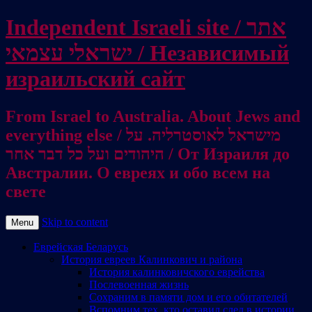
Independent Israeli site / אתר
ישראלי עצמאי / Независимый
израильский сайт
From Israel to Australia. About Jews and
everything else / מישראל לאוסטרליה. על
היהודים ועל כל דבר אחר / От Израиля до
Австралии. О евреях и обо всем на
свете
Skip to content
Menu
Еврейская Беларусь
История евреев Калинкович и района
История калинковичского еврейства
Послевоенная жизнь
Сохраним в памяти дом и его обитателей
Вспомним тех, кто оставил след в истории