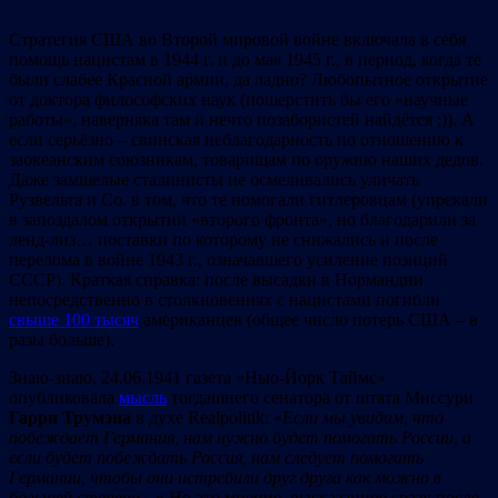
Стратегия США во Второй мировой войне включала в себя
помощь нацистам в 1944 г. и до мая 1945 г., в период, когда те
были слабее Красной армии, да ладно? Любопытное открытие
от доктора философских наук (пошерстить бы его «научные
работы», наверняка там и нечто позабористей найдётся ;)). А
если серьёзно – свинская неблагодарность по отношению к
заокеанским союзникам, товарищам по оружию наших дедов.
Даже замшелые сталинисты не осмеливались уличать
Рузвельта и Со. в том, что те помогали гитлеровцам (упрекали
в запоздалом открытии «второго фронта», но благодарили за
ленд-лиз… поставки по которому не снижались и после
перелома в войне 1943 г., означавшего усиление позиций
СССР). Краткая справка: после высадки в Нормандии
непосредственно в столкновениях с нацистами погибли
свыше 100 тысяч
американцев (общее число потерь США – в
разы больше).
Знаю-знаю, 24.06.1941 газета «Нью-Йорк Таймс»
опубликовала
мысль
тогдашнего сенатора от штата Миссури
Гарри Трумэна
в духе Realpolitik: «
Если мы увидим, что
побеждает Германия, нам нужно будет помогать России, а
если будет побеждать Россия, нам следует помогать
Германии, чтобы они истребили друг друга как можно в
большей степени…
» Но это мнение, высказанное сразу после