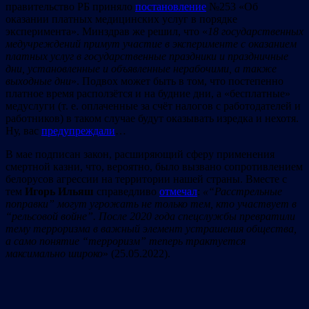
правительство РБ приняло
постановление
№253 «Об
оказании платных медицинских услуг в порядке
эксперимента». Минздрав же решил, что «
18 государственных
медучреждений примут участие в эксперименте с оказанием
платных услуг в государственные праздники и праздничные
дни, установленные и объявленные нерабочими, а также
выходные дни
». Подвох может быть в том, что постепенно
платное время расползётся и на будние дни, а «бесплатные»
медуслуги (т. е. оплаченные за счёт налогов с работодателей и
работников) в таком случае будут оказывать изредка и нехотя.
Ну, вас
предупреждали
…
В мае подписан закон, расширяющий сферу применения
смертной казни, что, вероятно, было вызвано сопротивлением
белорусов агрессии на территории нашей страны. Вместе с
тем
Игорь Ильяш
справедливо
отмечал
:
«“Расстрельные
поправки” могут угрожать не только тем, кто участвует в
“рельсовой войне”. После 2020 года спецслужбы превратили
тему терроризма в важный элемент устрашения общества,
а само понятие “терроризм” теперь трактуется
максимально широко
» (25.05.2022).