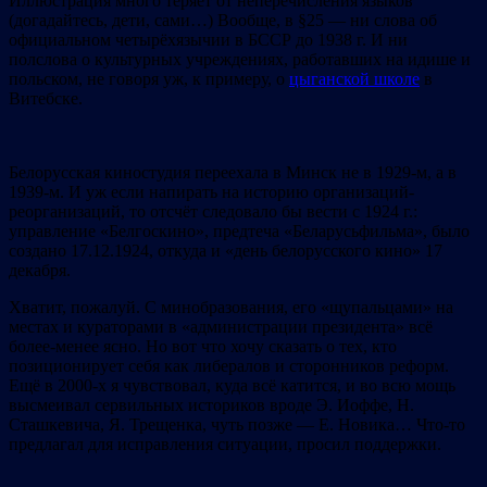
Иллюстрация много теряет от неперечисления языков
(догадайтесь, дети, сами…) Вообще, в §25 — ни слова об
официальном четырёхязычии в БССР до 1938 г. И ни
полслова о культурных учреждениях, работавших на идише и
польском, не говоря уж, к примеру, о
цыганской школе
в
Витебске.
Белорусская киностудия переехала в Минск не в 1929-м, а в
1939-м. И уж если напирать на историю организаций-
реорганизаций, то отсчёт следовало бы вести с 1924 г.:
управление «Белгоскино», предтеча «Беларусьфильма», было
создано 17.12.1924, откуда и «день белорусского кино» 17
декабря.
Хватит, пожалуй. С минобразования, его «щупальцами» на
местах и кураторами в «администрации президента» всё
более-менее ясно. Но вот что хочу сказать о тех, кто
позиционирует себя как либералов и сторонников реформ.
Ещё в 2000-х я чувствовал, куда всё катится, и во всю мощь
высмеивал сервильных историков вроде Э. Иоффе, Н.
Сташкевича, Я. Трещенка, чуть позже — Е. Новика… Что-то
предлагал для исправления ситуации, просил поддержки.