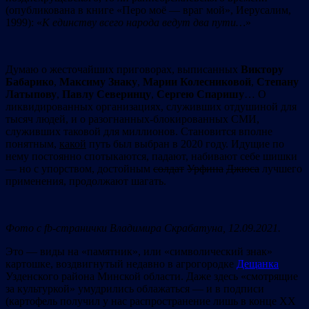
(опубликована в книге «Перо моё — враг мой», Иерусалим,
1999): «
К
единству
всего
народа
ведут
два
пути…
»
Думаю о жесточайших приговорах, выписанных
Виктору
Бабарико
,
Максиму
Знаку
,
Марии
Колесниковой
,
Степану
Латыпову
,
Павлу
Северинцу
,
Сергею
Спаришу
… О
ликвидированных организациях, служивших отдушиной для
тысяч людей, и о разогнанных-блокированных СМИ,
служивших таковой для миллионов. Становится вполне
понятным,
какой
путь был выбран в 2020 году. Идущие по
нему постоянно спотыкаются, падают, набивают себе шишки
— но с упорством, достойным
солдат
Урфина
Джюса
лучшего
применения, продолжают шагать.
Фото
с
fb-странички
Владимира
Скрабатуна,
12.09.2021.
Это — виды на «памятник», или «символический знак»
картошке, воздвигнутый недавно в агрогородке
Дещанка
Узденского района Минской области. Даже здесь «смотрящие
за культуркой» умудрились облажаться — и в подписи
(картофель получил у нас распространение лишь в конце ХХ