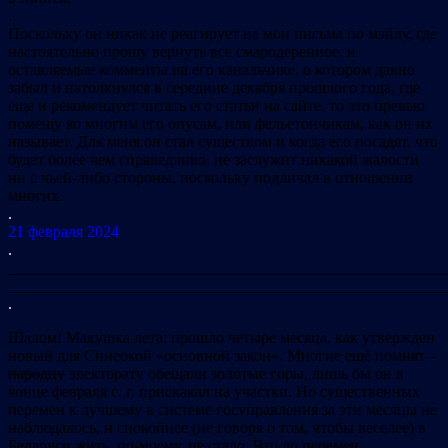
.
Поскольку он никак не реагирует на мои письма по мэйлу, где
настоятельно прошу вернуть все смародеренное, и
оставляемые комменты на его канальчике, о котором давно
забыл и натолкнулся в середине декабря прошлого года, где
еще и рекомендует читать его статьи на сайте, то это превью
помещу ко многим его опусам, или фельетончикам, как он их
называет. Для меня он стал существом и когда его посадят, что
будет более чем справедливо, не заслужит никакой жалости
ни с чьей-либо стороны, поскольку подличал в отношении
многих.
.
21 февраля 2024
.
_______________________________________________________
_______________________________________________________
.
Шалом! Макушка лета; прошло четыре месяца, как утвержден
новый для Синеокой «основной закон». Многие ещё помнят –
народцу
электорату обещали золотые горы, лишь бы он в
конце февраля с. г. прискакал на участки. Но существенных
перемен к лучшему в системе госуправления за эти месяцы не
наблюдалось, и спокойнее (не говоря о том, чтобы веселее) в
Беларуси жить, по-моему, не стало. Что до перемен…