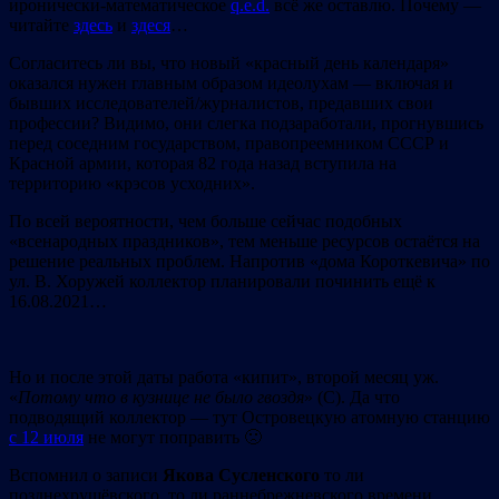
иронически-математическое
q.e.d.
всё же оставлю. Почему —
читайте
здесь
и
здеся
…
Согласитесь ли вы, что новый «красный день календаря»
оказался нужен главным образом идеолухам — включая и
бывших исследователей/журналистов, предавших свои
профессии? Видимо, они слегка подзаработали, прогнувшись
перед соседним государством, правопреемником СССР и
Красной армии, которая 82 года назад вступила на
территорию «крэсов усходних».
По всей вероятности, чем больше сейчас подобных
«всенародных праздников», тем меньше ресурсов остаётся на
решение реальных проблем. Напротив «дома Короткевича» по
ул. В. Хоружей коллектор планировали починить ещё к
16.08.2021…
Но и после этой даты работа «кипит», второй месяц уж.
«
Потому
что
в
кузнице
не
было
гвоздя
» (С). Да что
подводящий коллектор — тут Островецкую атомную станцию
с 12 июля
не могут поправить 🙁
Вспомнил о записи
Якова
Сусленского
то ли
позднехрущёвского, то ли раннебрежневского времени