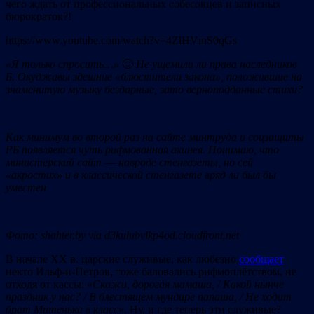
чего ждать от профессиональных собесовцев и записных
бюрократок?!
https://www.youtube.com/watch?v=4ZlHVmS0qGs
«Я
только
спросить…»
🙂
Не
ущемили
ли
права
наследников
Б.
Окуджавы
здешние
«блюстители
закона»,
положившие
на
знаменитую
музыку
бездарные,
зат
о
верноподданные
стихи?
Как
минимум
во
второй
раз
на
сайте
минтруда
и
соцзащиты
РБ
появляется
чуть
рифмованная
ахинея.
Понимаю,
что
министерский
сайт
—
н
a
вроде
стенгазеты,
но
cей
«акростих»
и
в
классической
стенгазете
вряд
ли
был
бы
уместен
Фото: shahter.by
via
d3kulubvlkp4od.cloudfront.net
В начале ХХ в. царские служивые, как любезно
сообщает
некто Ильф-и-Петров, тоже баловались рифмоплётством, не
отходя от кассы: «
Скажи, дорогая мамаша,
/ Какой нынче
праздник у нас?
/
В блестящем мундире папаша,
/
Не ходит
брат Митенька в класс
». Ну, и где теперь эти служивые?