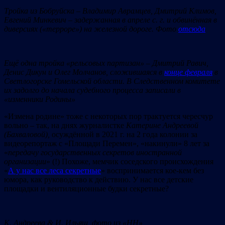
Тройка из Бобруйска – Владимир Аврамцев, Дмитрий Климов,
Евгений Минкевич – задержанная в апреле с. г. и обвинённая в
диверсиях («терроре») на железной дороге. Фото
отсюда
Ещё одна тройка «рельсовых партизан» – Дмитрий Равич,
Денис Дикун и Олег Молчанов, сложившаяся в
конце февраля
в
Светлогорске Гомельской области. В Следственном комитете
их задолго до начала судебного процесса записали в
«изменники Родины»
«Измена родине» тоже с некоторых пор трактуется чересчур
вольно – так, на днях журналистке
Катерине Андреевой
(Бахваловой),
осуждённой в 2021 г. на 2 года колонии за
видеорепортаж с «Площади Перемен», «накинули» 8 лет за
«
передачу государственных секретов иностранной
организации
» (!) Похоже, мемчик соседского происхождения
«
А у нас все леса секретные
» воспринимается кое-кем без
юмора, как руководство к действию. У нас все детские
площадки и вентиляционные будки секретные?
К. Андреева & И. Ильяш, фото из «НН»