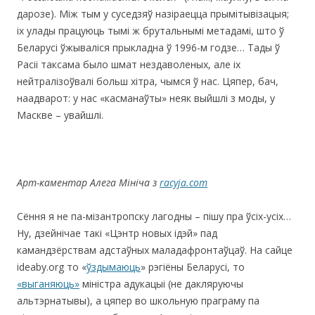
дарозе). Між тым у суседзяў назіраецца прымітывізацыя;
іх улады працуюць тымі ж брутальнымі метадамі, што ў
Беларусі ўжываліся прыкладна ў 1996-м годзе… Тады ў
Расіі таксама было шмат нездаволеных, але іх
нейтралізоўвалі больш хітра, чымся ў нас. Цяпер, бач,
наадварот: у нас «касманаўты» неяк выйшлі з моды, у
Маскве – увайшлі.
Арт-каментар Алега Мініча з
racyja.com
Cёння я не па-мізантропску лагодны – пішу пра ўсіх-усіх…
Ну, дзейнічае такі «Цэнтр новых ідэй» пад
камандзёрствам адстаўных маладафронтаўцаў. На сайце
ideaby.org то «
ўздымаюць
» рэгіёны Беларусі, то
«выганяюць»
міністра адукацыі (не дакляруючы
альтэрнатывы), а цяпер во школьную праграму па