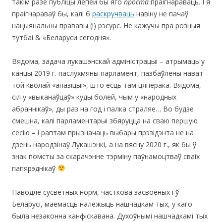
такім разе публіцы лепей бы яго
проста
праігнараваць. І я
праігнараваў бы, калі б
раскручваць
навіну не пачаў
нацыянальны прававы (!) рэсурс. Не кажучы пра розныя
тутбаі & «Беларуси сегодня».
Вядома, задача лукашэнскай адміністрацыі – атрымаць у
канцы 2019 г. паслухмяны парламент, пазбаўлены нават
той кволай «апазіцыі», што ёсць там цяперака. Вядома,
сіл у «выканаўцаў» куды болей, чым у «народных
абраннікаў», ды раз на год і палка страляе… Во будзе
смешна, калі парламентарыі збяруцца на сваю першую
сесію – і раптам прызначаць выбары прэзідэнта не на
дзень народзінаў Лукашэнкі, а на вясну 2020 г., як бы ў
знак помсты за скарачэнне тэрміну паўнамоцтваў сваіх
папярэднікаў
Паводле сусветных норм, часткова засвоеных і ў
Беларусі, маёмасць належыць нашчадкам тых, у каго
была незаконна канфіскавана. Духоўнымі нашчадкамі тых