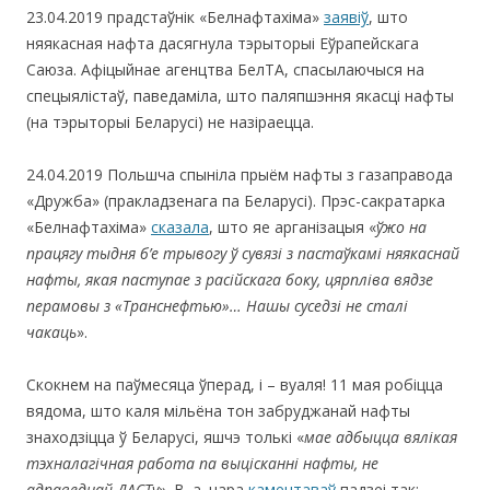
23.04.2019 прадстаўнік «Белнафтахіма»
заявіў
, што
няякасная нафта дасягнула тэрыторыі Еўрапейскага
Саюза. Афіцыйнае агенцтва БелТА, спасылаючыся на
спецыялістаў, паведаміла, што паляпшэння якасці нафты
(на тэрыторыі Беларусі) не назіраецца.
24.04.2019 Польшча спыніла прыём нафты з газаправода
«Дружба» (пракладзенага па Беларусі). Прэс-сакратарка
«Белнафтахіма»
сказала
, што яе арганізацыя «
ўжо на
працягу тыдня б’е трывогу ў сувязі з пастаўкамі няякаснай
нафты, якая паступае з расійскага боку, цярпліва вядзе
перамовы з «Транснефтью»… Нашы суседзі не сталі
чакаць
».
Скокнем на паўмесяца ўперад, і – вуаля! 11 мая робіцца
вядома, што каля мільёна тон забруджанай нафты
знаходзіцца ў Беларусі, яшчэ толькі «
мае адбыцца вялікая
тэхналагічная работа па выцісканні нафты, не
адпаведнай ДАСТу
». В. а. цара
каментаваў
падзеі так: