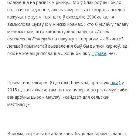
блакуецца на расійскім рынку… Мо ў блакіроўцы i было
палітычнае адценне, але насамрэч сыр і твораг, лагодна
кажучы, не зусім тыя, што ў сярэдзіне 2000-х, калі я
адмыслова шукаў іх у мінскіх крамах. І хто б уклаў у галаву
менеджэрам, што кан’юнктурная налепка «
75 г
од
вызвалення Беларусі
» на пакунку з творагам – абы-што?
Лепшай прыкметай вызвалення быў бы выпуск харчоў, ад
якіх не хочацца плявацца… Хоць бы як у
Тураве
, не?..
Прыватная кнігарня ў цэнтры Шчучына, пра якую
пісаў
у
2015 г., зачынілася; там аптэка цяпер. А во рэкламуе сябе
вандроўны цырк – маўляў, «сайдзёт для сельскай
местнасці»:
Вядома, цыркачы не абавязаны быць дактарамі філалогіі.