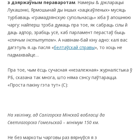
з дзяржаўным пераваротам
. Намеры & дэкларацыі
Лукашэнкі, Ярмошынай ды іншых «зацікаўленых» мусяць
турбаваць «грамадзянскую супольнасць» хіба ў апошнюю
чаргу: найперш трэба думаць пра тое, як сабраць сілы й
даць адпор, зрабіць усё, каб парламент перастаў быць
«
спячым інстытутам
». А навінам-бай кіну адно: калі вас
дагэтуль я..ць пасля «
белтаўскай справы
», то хоць не
падмахвайце…
Пра тое, чым ёсць сучасная «незалежная» журналістыка ў
РБ, сказана так многа, што няма сэнсу паўтарацца.
«Проста пакіну гэта тут» (С):
На хвілінку, ад Салігорска Мінскай вобласці да
Светлагорска Гомельскай –
мінімум 150 км.
Не без маркоты чарговы раз вярнуўся я з