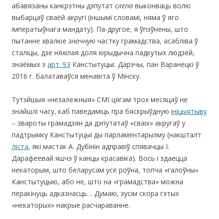
абавязаны канкрэтны дэпутат
слепа
выконваць волю
выбарцаў сваёй акругі (іншымі словамі, няма ў яго
імператыўнага мандату). Па-другое, я ўпэўнены, што
пытанне хвалюе
значную
частку грамадства, асабліва ў
сталіцы, дзе няхілая доля юрыдычна падкутых людзей,
знаёмых з
арт. 93
Канстытуцыі. Дарэчы, пан Варанецкі ў
2016 г. балатаваўся менавіта ў Мінску.
Тутэйшыя «незалежныя» СМІ цягам трох месяцаў не
знайшлі часу, каб паведаміць пра бяскрыўдную
ініцыятыву
– звароты грамадзян да дэпутатаў «сваіх» акругаў у
падтрымку Канстытуцыі ды парламентарызму (накшталт
ліста
, які мастак А. Дубінін адправіў спявачцы І.
Дарафеевай яшчэ ў канцы красавіка). Вось і здаецца
некаторым, што беларусам усё роўна, топча «галоўны»
Канстытуцыю, або не, што на «грамадства» можна
перакінуць адказнасць… Думаю, зусім скора гэтых
«некаторых» накрые расчараванне.