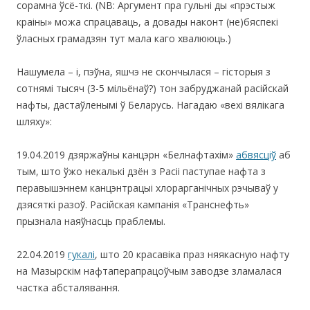
сорамна ўсё-ткі. (NB: Аргумент пра гульні ды «прэстыж
краіны» можа спрацаваць, а довады наконт (не)бяспекі
ўласных грамадзян тут мала каго хвалююць.)
Нашумела – і, пэўна, яшчэ не скончылася – гісторыя з
cотнямі тысяч (3-5 мільёнаў?) тон забруджанай расійскай
нафты, дастаўленымі ў Беларусь. Нагадаю «вехі вялікага
шляху»:
19.04.2019 дзяржаўны канцэрн «Белнафтахім»
абвясціў
аб
тым, што ўжо некалькі дзён з Расіі паступае нафта з
перавышэннем канцэнтрацыі хлорарганічных рэчываў у
дзясяткі разоў. Расійская кампанія «Транснефть»
прызнала наяўнасць праблемы.
22.04.2019
гукалі
, што 20 красавіка праз няякасную нафту
на Мазырскім нафтаперапрацоўчым заводзе зламалася
частка абсталявання.