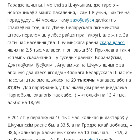
Гарадзеншчыны. І могілкі за Шчучынам, дзе гарою –
нябожчыкаў з майго пакалення, і сам Шчучын, фактычна
горад удоў… 44 месяцы таму
захоўваўся
далікатны
спадзеў на тое, што Дзень беларускага пісьменства
штось пераломіць у лёсе райцэнтра і акругі, але ж не. За
гэты час насельніцтва Шчучынскага раёна
скарацілася
яшчэ на 2,5 тыс. чалавек, г. зн. звыш 5%. Прыкладна такія
ж тэмпы скарачэння – у суседніх раёнах: Воранаўскім,
Дзятлаўскім, Іўеўскім… Агулам жа на Шчучыншчыне за
апошнія два дзесяцігоддзі «Вялікага Беларускага Шчасця»
насельніцтва зменшылася на
23 тысячы
чалавек, або на
37,3%
. Для параўнання, у Калінкавіцкім раёне (недалёка
Чарнобыль, экалогія так сабе…) – «толькі» на 13,4 тыс.,
альбо на 18,6%.
У 2017 г. у пераліку на 10 тыс. чал. колькасць дактароў у
Шчучынскім раёне была 33,5, а па Гродзенскай вобласці –
48,6; колькасць бальнічных коек на 10 тыс. чал. – 74,9, а
па Гродзеншчыне – 81,5… І вось што
пісаў
галоўны