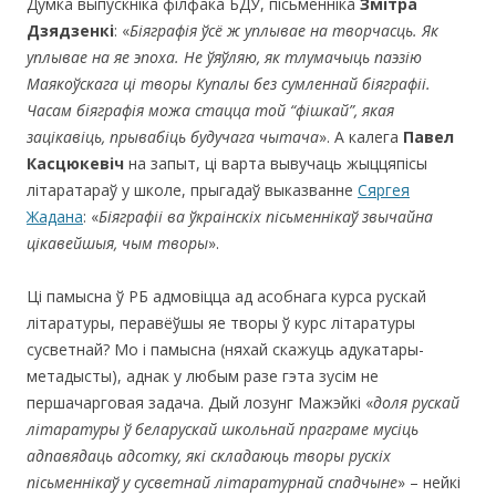
Думка выпускніка філфака БДУ, пісьменніка
Змітра
Дзядзенкі
: «
Біяграфія ўсё ж уплывае на творчасць. Як
уплывае на яе эпоха. Не ўяўляю, як тлумачыць паэзію
Маякоўскага ці творы Купалы без сумленнай біяграфіі.
Часам біяграфія можа стацца той
“
фішкай
”
, якая
зацікавіць, прывабіць будучага чытача
». А калега
Павел
Касцюкев
іч
на запыт, ці варта вывучаць жыццяпісы
літаратараў у школе, прыгадаў выказванне
Сяргея
Жадана
: «
Біяграфіі ва ўкраінскіх пісьменнікаў
звычайна
цікавейшыя, чым творы
».
Ці памысна ў РБ адмовіцца ад асобнага курса рускай
літаратуры, перавёўшы яе творы ў курс літаратуры
сусветнай? Мо і памысна (няхай скажуць адукатары-
метадысты), аднак у любым разе гэта зусім не
першачарговая задача. Дый лозунг Мажэйкі «
доля рускай
літаратуры ў беларускай школьнай праграме мусіць
адпавядаць адсотку, які складаюць творы рускіх
пісьменнікаў у сусветнай літаратурнай спадчыне
» – нейкі