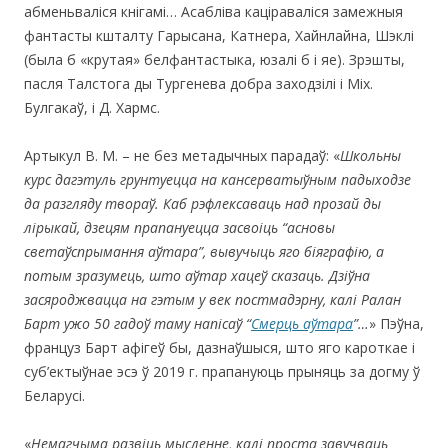
абменьваліся кнігамі… Асабліва каціраваліся замежныя
фантасты кшталту Гарысана, Катнера, Хайнлайна, Шэклі
(была б «крутая» белфантастыка, юзалі б і яе). Зрэшты,
пасля Талстога ды Тургенева добра заходзілі і Міх.
Булгакаў, і Д. Хармс.
Артыкул В. М. – не без метадычных парадаў: «
Школьны
курс дагэтуль грунтуецца на кансерватыўным падыходзе
да разгляду твораў. Каб рэфлексаваць над прозай ды
лірыкай, дзецям прапануецца засвоіць “асновы
светаўспрымання аўтара”, вывучыць яго біяграфію, а
потым зразумець, што аўтар хацеў сказаць. Дзіўна
засяроджвацца на гэтым у век постмадэрну, калі Ралан
Барт ужо 50 гадоў таму напісаў “
Смерць аўтара
”
…
» Пэўна,
француз Барт афігеў бы, дазнаўшыся, што яго кароткае і
суб’ектыўнае эсэ ў 2019 г. прапануюць прыняць за догму ў
Беларусі.
«
Немагчыма развіць мысленне, калі проста завучваць