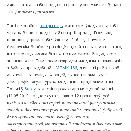
Аднак інстынктыўны недавер правакуюць у мяне абяцанкі
тыпу «
сам
ы
е
пр
исамые
».
Так і не знайшлі
за тры гады
мясцовыя ўлады рэсурсаў і
часу, каб павесіць дошку ў гонар Шарля дэ Голя, які,
палонны, утрымліваўся ўлетку 1916 г. у Шчучыне-
беларускім. Знаёмае развіццё падзей: спачатку «так-так»,
што значыць «можа быць», потым «можа быць», якое
значыць «не». Тым часам накрыўся «медным тазам» адзін
з буйных працадаўцаў –
МПМК-166
, дзясяткі работнікаў
апынуліся на вуліцы. Карацей, сыплецца амаль усё:
дэмаграфія, «культурка», медыцына, прадпрыемствы.
Толькі ў
блогу
намесніцы рэдактара мясцовай раёнкі
(11.05.2019; за двое сутак – ажно 12 праглядаў) усё
вясёлкава: «
Які яшчэ горад можа пахваліцца сучасным
заводам для перапрацоўкі малочнай сыр
оваткі, фабрыкай
для вырошчвання шампіньёнаў, сонечнымі
электрастанцыяй, мотатрасай, стадыёнам для пляжных
відаў спорту, школай веславання, школай пілотаў?
»