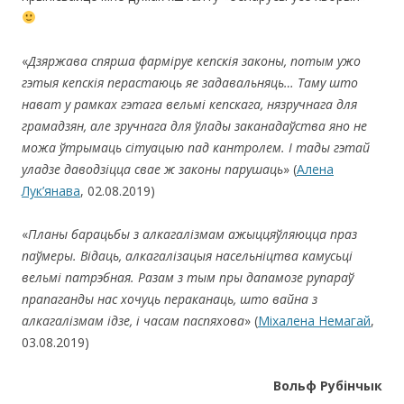
«
Дзяржава
спярша фарміруе кепскія законы, потым ужо
гэтыя кепскія перастаюць яе задавальняць… Таму што
нават у рамках гэтага вельмі кепскага, нязручнага для
грамадзян, але зручнага для ўлады заканадаўства яно не
можа ўтрымаць сітуацыю пад кантролем. І тады гэтай
уладзе даводзіцца свае ж законы парушаць
» (
Алена
Лук’янава
, 02.08.2019)
«
Планы барацьбы з алкагалізмам ажыццяўляюцца праз
паўмеры. Відаць, алкагалізацыя насельніцтва камусьці
вельмі патрэбная. Разам з тым пры дапамозе рупараў
прапаганды нас хочуць пераканаць, што вайна з
алкагалізмам ідзе, і часам паспяхова
» (
Міхалена Немагай
,
03.08.2019)
Вольф Рубінчык