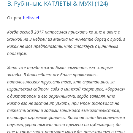
В. Рубінчык. КАТЛЕТЫ & МУХІ (124)
От ред.
belisrael
.
Когда весной 2017 напросился приехать ко мне в июне с
жонкой на 3 недели из Минска на 40-летие борец с лукой, я
никак не мог предполагать, что столкнусь с циничным
подлецом.
Хотя уже тогда можно было заметить его хитрые
заходы. В дальнейшем все более проявлялась
патологическая трусость того, кто спрятавшись за
израильским сайтом, сидя в минской квартирке, «боролся»
с диктатором и его опричниками, гордо заявляя, что
никто его не заставит уехать, при этом жаловался на
тяжесть жизни и годами занимался вымогательством,
вытащив огромные финансы. Засыпав сайт бесконечными
опусами, украл тысячи часов времени на публикацию, да
еще и кроме своих присылал массу др, отысканного в сети,