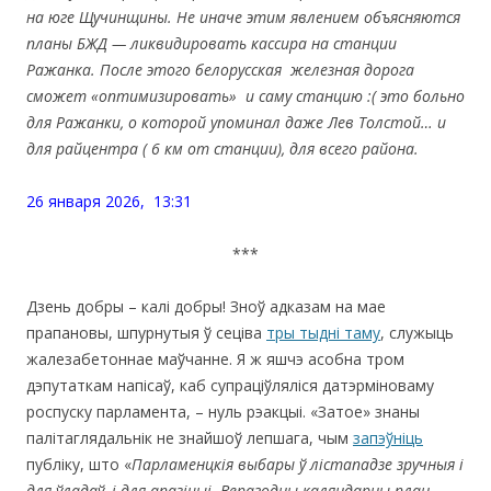
на юге Щучинщины. Не иначе этим явлением объясняются
планы БЖД — ликвидировать кассира на станции
Ражанка. После этого белорусская железная дорога
сможет «оптимизировать» и саму станцию ​​:( это больно
для Ражанки, о которой упоминал даже Лев Толстой… и
для райцентра ( 6 км от станции), для всего района.
26 января 2026, 13:31
***
Дзень добры – калі добры! Зноў адказам на мае
прапановы, шпурнутыя ў сеціва
тры тыдні таму
, служыць
жалезабетоннае маўчанне. Я ж яшчэ асобна тром
дэпутаткам напісаў, каб супраціўляліся датэрміноваму
роспуску парламента, – нуль рэакцыі. «Затое» знаны
палітаглядальнік не знайшоў лепшага, чым
запэўніць
публіку, што «
Парламенцкія выбары ў лістападзе зручныя і
для ўладаў, і для апазіцыі. Верагодны каляндарны план