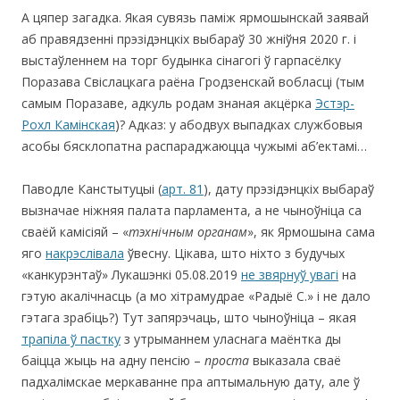
А цяпер загадка. Якая сувязь паміж ярмошынскай заявай
аб правядзенні прэзідэнцкіх выбараў 30 жніўня 2020 г. і
выстаўленнем на торг будынка сінагогі ў гарпасёлку
Поразава Свіслацкага раёна Гродзенскай вобласці (тым
самым Поразаве, адкуль родам знаная акцёрка
Эстэр-
Рохл Камінская
)? Адказ: у абодвух выпадках службовыя
асобы бясклопатна распараджаюцца чужымі аб’ектамі…
Паводле Канстытуцыі (
арт. 81
), дату прэзідэнцкіх выбараў
вызначае ніжняя палата парламента, а не чыноўніца са
сваёй камісіяй – «
тэхнічным органам
», як Ярмошына сама
яго
накрэслівала
ўвесну. Цікава, што ніхто з будучых
«канкурэнтаў» Лукашэнкі 05.08.2019
не звярнуў увагі
на
гэтую акалічнасць (а мо хітрамудрае «Радыё С.» і не дало
гэтага зрабіць?) Тут запярэчаць, што чыноўніца – якая
трапіла ў пастку
з утрыманнем уласнага маёнтка ды
баіцца жыць на адну пенсію –
проста
выказала сваё
падхалімскае меркаванне пра аптымальную дату, але ў