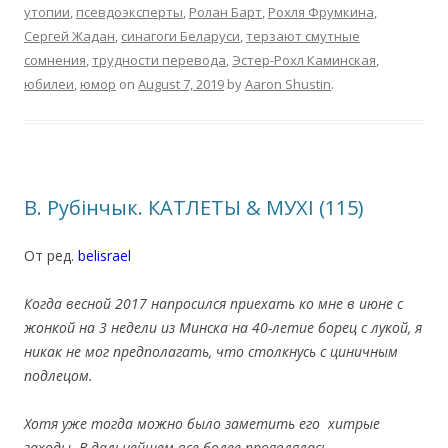
утопии
,
псевдоэксперты
,
Ролан Барт
,
Рохля Фрумкина
,
Сергей Жадан
,
синагоги Беларуси
,
терзают смутные
сомнения
,
трудности перевода
,
Эстер-Рохл Каминская
,
юбилеи
,
юмор
on
August 7, 2019
by
Aaron Shustin
.
В. Рубінчык. КАТЛЕТЫ & МУХІ (115)
От ред.
belisrael
.
Когда весной 2017 напросился приехать ко мне в июне с
жонкой на 3 недели из Минска на 40-летие борец с лукой, я
никак не мог предполагать, что столкнусь с циничным
подлецом.
Хотя уже тогда можно было заметить его хитрые
заходы. В дальнейшем все более проявлялась