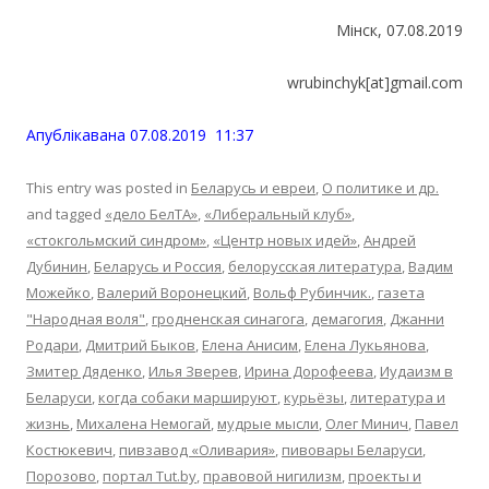
Мінск, 07.08.2019
wrubinchyk[at]gmail.com
Апублiкавана 07.08.2019 11:37
This entry was posted in
Беларусь и евреи
,
О политике и др.
and tagged
«дело БелТА»
,
«Либеральный клуб»
,
«стокгольмский синдром»
,
«Центр новых идей»
,
Андрей
Дубинин
,
Беларусь и Россия
,
белорусская литература
,
Вадим
Можейко
,
Валерий Воронецкий
,
Вольф Рубинчик.
,
газета
"Народная воля"
,
гродненская синагога
,
демагогия
,
Джанни
Родари
,
Дмитрий Быков
,
Елена Анисим
,
Елена Лукьянова
,
Змитер Дяденко
,
Илья Зверев
,
Ирина Дорофеева
,
Иудаизм в
Беларуси
,
когда собаки маршируют
,
курьёзы
,
литература и
жизнь
,
Михалена Немогай
,
мудрые мысли
,
Олег Минич
,
Павел
Костюкевич
,
пивзавод «Оливария»
,
пивовары Беларуси
,
Порозово
,
портал Tut.by
,
правовой нигилизм
,
проекты и