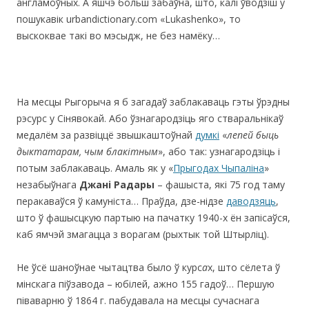
англамоўных. А яшчэ больш забаўна, што, калі ўводзіш у
пошукавік urbandictionary.com «Lukashenko», то
выскоквае такі во мэсыдж, не без намёку…
На месцы Рыгорыча я б загадаў заблакаваць гэты ўрэдны
рэсурс у Сінявокай. Або ўзнагародзіць яго стваральнікаў
медалём за развіццё звышкаштоўнай
думкі
«
лепей быць
дыктатарам, чым блакітным
», або так: узнагародзіць і
потым заблакаваць. Амаль як у «
Прыгодах Чыпаліна
»
незабыўнага
Джані Радары
– фашыста, які 75 год таму
перакаваўся ў камуніста… Праўда, дзе-нідзе
даводзяць
,
што ў фашысцкую партыю на пачатку 1940-х ён запісаўся,
каб ямчэй змагацца з ворагам (рыхтык той Штырліц).
Не ўсё шаноўнае чытацтва было ў курс
а
х, што сёлета ў
мінскага піўзавода – юбілей, ажно 155 гадоў… Першую
піваварню ў 1864 г. пабудавала на месцы сучаснага