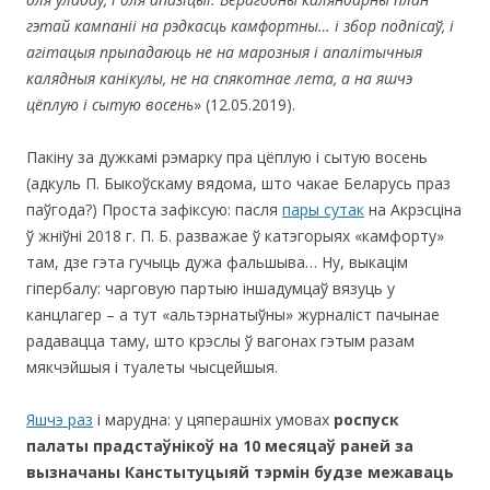
гэтай кампаніі на рэдкасць камфортны… і збор подпісаў, і
агітацыя прыпадаюць не на марозныя і апалітычныя
калядныя канікулы, не на спякотнае лета, а на яшчэ
цёплую і сытую восень
» (12.05.2019).
Пакіну за дужкамі рэмарку пра цёплую і сытую восень
(адкуль П. Быкоўскаму вядома, што чакае Беларусь праз
паўгода?) Проста зафіксую: пасля
пары сутак
на Акрэсціна
ў жніўні 2018 г. П. Б. разважае ў катэгорыях «камфорту»
там, дзе гэта гучыць дужа фальшыва… Ну, выкацім
гіпербалу: чарговую партыю іншадумцаў вязуць у
канцлагер – а тут «альтэрнатыўны» журналіст пачынае
радавацца таму, што крэслы ў вагонах гэтым разам
мякчэйшыя і туалеты чысцейшыя.
Яшчэ раз
і марудна: у цяперашніх умовах
роспуск
палаты прадстаўнікоў на 10 месяцаў раней за
вызначаны Канстытуцыяй тэрмін будзе межаваць