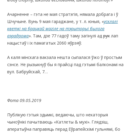
Ачарненне – гэта не мая стратэгія, нямала добрага і ў
Шчучыне. Вунь 9 мая гараджане, у т. л. юныя, «
усклалі
кветкі на брацкай магіле на тэрыторыі былога
аэрадрома
». Там, дзе 77 гадоў таму загінулі ад
рук
лап
нацыстаў і іх памагатых 2060 яўрэяў.
А каля мінскага вакзала нешта сыпалася ўжо ў простым
сэнсе. Не рызыкнуў бы я прайсці пад гэтымі балконамі на
вул. Бабруйскай, 7…
Фота 09.05.2019
Публікую гэтыя здымкі, ведаючы, што некаторыя
чыноўнікі пачытваюць «Катлеты & мухі». Глядзіш,
аператыўна паправяць перад Еўрапейскімі гульнямі, бо