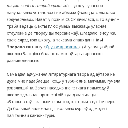
тлумачэнні са старой крытыкі
» – дык у сучасных
навучальных установах і не абмяжоўваюцца «
простым
завучваннем
». Нават у познім СССР лічылася, што вучням
трэба ведаць факты плюс умець выказаць уласнае
стаўленне да твораў ды персанажаў. (Згадваю, зноў жа,
сваю сярэднюю школу, а таксама апавяданні
Ільі
Зверава
кшталту «
Другое красавіка
».) Агулам, добрай
школцы ўласцівы баланс паміж аўтарытарнасцю і
разняволенасцю.
Сама ідэя адчужэння літаратурнага твора ад аўтара не
дужа мне падабаецца, хоць у 1960-х яна, магчыма, гучала
рэвалюцыйна. Зараз насаджэнне гэткага падыходу ў
школе здольнае прывесці хіба да дэвальвацыі
аўтарытэтаў – за выняткам тых, каторыя «тут і цяпер».
Да большай залежнасці школьных курсаў ад моды і
палітычнай кан’юнктуры.