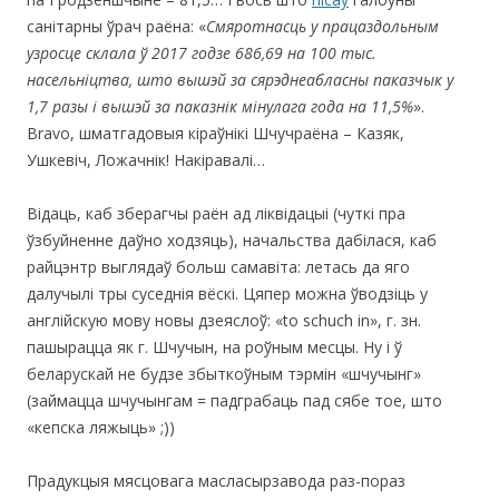
санітарны ўрач раёна: «
Смяротнасць у працаздольным
узросце склала ў 2017 годзе 686,69 на 100 тыс.
насельніцтва, што вышэй за сярэднеабласны паказчык у
1,7 разы і вышэй за паказнік мінулага года на 11,5%
».
Bravo, шматгадовыя кіраўнікі Шчучраёна – Казяк,
Ушкевіч, Ложачнік! Накіравалі…
Відаць, каб зберагчы раён ад ліквідацыі (чуткі пра
ўзбуйненне даўно ходзяць), начальства дабілася, каб
райцэнтр выглядаў больш самавіта: летась да яго
далучылі тры суседнія вёскі. Цяпер можна ўводзіць у
англійскую мову новы дзеяслоў: «to schuch in», г. зн.
пашырацца як г. Шчучын, на роўным месцы. Ну і ў
беларускай не будзе збыткоўным тэрмін «шчучынг»
(займацца шчучынгам = падграбаць пад сябе тое, што
«кепска ляжыць» ;))
Прадукцыя мясцовага масласырзавода раз-пораз