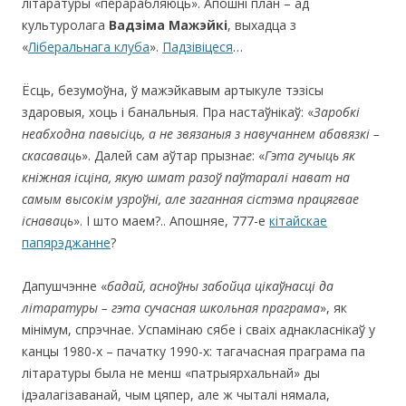
літаратуры «перарабляюць». Апошні план – ад
культуролага
Вадзіма Мажэйкі
, выхадца з
«
Ліберальнага клуба
».
Падзівіцеся
…
Ёсць, безумоўна, ў мажэйкавым артыкуле тэзісы
здаровыя, хоць і банальныя. Пра настаўнікаў: «
Заробкі
неабходна павысіць, а не звязаныя з навучаннем абавязкі –
скасаваць
». Далей сам аўтар прызна
е
: «
Гэта гучыць як
кніжная ісціна, якую шмат разоў паўтаралі нават на
самым высокім узроўні,
але заганная сістэма працягвае
існаваць
». І што маем?.. Апошняе, 777-е
кітайскае
папярэджанне
?
Дапушчэнне «
бадай, асноўны забойца цікаўнасці да
літаратуры – гэта сучасная школьная праграма
», як
мінімум, спрэчнае. Успамінаю сябе і сваіх аднакласнікаў у
канцы 1980-х – пачатку 1990-х: тагачасная праграма па
літаратуры была не менш «патрыярхальнай» ды
ідэалагізаванай, чым цяпер, але ж чыталі нямала,