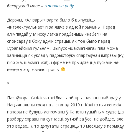
беларускай мове –
жаночага роду
.
Дарэчы, «Аліварыі» варта было б выпусціць
«інтэлектуальнае» піва яшчэ з адной прычыны. Перад
алімпіядай у Мінску лёгка прадбачыць «набегі» на
спонсараў з боку адміністрацыі, як тое было перад
Еўрапейскімі гульнямі. Выпуск «шахматнага» піва можа
залічыцца як уклад у падрыхтоўку спартыўнай імпрэзы (ну,
піяр жа, шахмат жа!), і фірме не прыйдзецца пускаць
на
вецер
у ход жывыя грошы
*
Пазаўчора з’явіліся-такі ўказы аб прызначэнні выбараў у
Нацыянальны сход на лістапад 2019 г. Калі гэтыя кепскія
паперы не будуць аспрэчаны ў Канстытуцыйным судзе (да
разбору справы па сутнасці, хутчэй за ўсё, не дойдзе, але
хто ведае…), то дэпутаты страцяць 10 месяцаў з перыяду