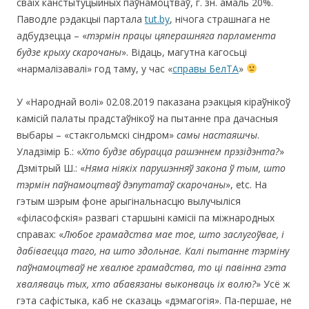
сваіх канстытуцыйных паўнамоцтваў, г. зн. амаль 20%.
Паводле рэдакцыі партала
tut.by
, нічога страшнага не
адбудзецца – «
тэрмін працы цяперашняга парламента
будзе крыху скарочаны
». Відаць, магутна кагосьці
«нармалізавалі» год таму, у час «
справы БелТА
»
У «Народнай волі» 02.08.2019 паказана рэакцыя кіраўнікоў
камісій палаты прадстаўнікоў на пытанне пра дачасныя
выбары – «стакгольмскі сіндром»
самы настаяшчы
.
Уладзімір Б.: «
Хто будзе абурацца рашэннем прэзідэнта?
»
Дзмітрый Ш.: «
Няма ніякіх парушэнняў закона ў тым, што
тэрмін паўнамоцтваў дэпутатаў скарочаны
», etc. На
гэтым шэрым фоне арыгінальнасцю вылучыліся
«філасофскія» развагі старшыні камісіі па міжнародных
справах: «
Любое грамадства мае тое, што заслугоўвае, і
дабіваецца таго, на што здольнае. Калі пытанне тэрміну
паўнамоцтваў не хвалюе грамадства, то ці павінна гэта
хваляваць тых, хто абавязаны выконваць іх волю?
» Усё ж
гэта сафістыка, каб не сказаць «дэмагогія». Па-першае, не