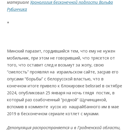
материале
Хронология бесконечной подлости Вольфа
Рубинчика
*
Минский паразит, гордившийся тем, что ему не нужен
мобильник, при этом не говоривший, что трясется от
того, что оставит след и возьмут за жопу, свою
“смелость” проявлял на израильском сайте, засрав его
опусами “борьбы” с белорусской властью, что в
конечном итоге привело к блокировке belisrael в октябре
2024, опубликовал 25 января на ночь глядя постик, в
который раз озабоченный “родной” Щучинщиной,
вспомив в комменте кусок из нашрайбанного им в мае
2019 в бесконечном сериале котлет с мухами.
Депопуляция распространяется и в Гродненской области,