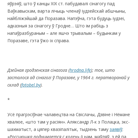
яўрэяў, што ў канцы ХІХ ст. пабудавалі сінагогу пад
Ваўкавыскам, варта лічыць членаў іудзейскай абшчыны,
найбліжэйшай да Поразава. Напэўна, гэта будуць іудзеі,
адказныя за сінагогу ў Гродне… Што ім рабіць з
напаўразбураным – але яшчэ трывалым – будынкам у
Поразаве, гэта ўжо іх справа.
Дзейная гродзенская сінагога
(
hrodna.life
)
; тое, што
засталося ад сінагогі ў Поразаве, у 1964 г. ператворанай у
склад
(
fotobel.by
)
.
*
Усё прагрэсіўнае чалавецтва на Свіслачы, Дзвіне і Нёмане
хвалюе, «што там у расіян». Аляксандр Л-к з Полацка, экс-
шахматыст, а цяпер квазіпалітык, тыдзень таму
заявіў
:
«
Россиюшка поднимается с колен
» (і нам, маўляў, з ёй па