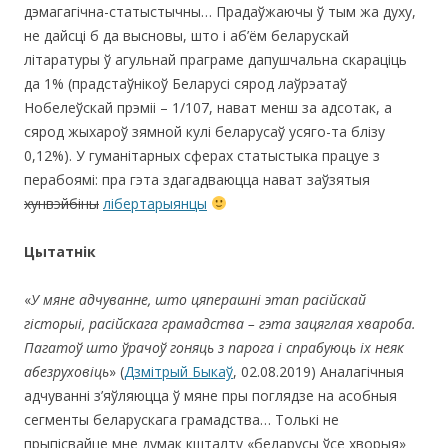
дэмагагічна-статыстычны… Прадаўжаючы ў тым жа духу,
не дайсці б да высновы, што і аб’ём беларускай
літаратуры ў агульнай праграме дапушчальна скараціць
да 1% (прадстаўнікоў Беларусі сярод лаўрэатаў
Нобелеўскай прэміі – 1/107, нават менш за адсотак, а
сярод жыхароў зямной кулі беларусаў усяго-та блізу
0,12%). У гуманітарных сферах статыстыка працуе з
перабоямі: пра гэта здагадваюцца нават заўзятыя
хунвэйбіны
лібертарыянцы
Цытатнік
«
У мяне адчуванне, што цяперашні этап расійскай
гісторыі, расійскага грамадства – гэта зацяглая хвароба.
Пагатоў што ўрачоў гоняць з парога і спрабуюць іх неяк
абезруховіць
» (
Дзмітрый Быкаў
, 02.08.2019) Аналагічныя
адчуванні з’яўляюцца ў мяне пры поглядзе на асобныя
сегменты беларускага грамадства… Толькі не
прыпісвайце мне думак кшталту «беларусы ўсе хворыя»