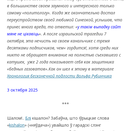
в большинстве своем заумного и интересного только
самому «политологу». Когда же окончательно достал
переустройством своей любимой Синеокой, услышав, что
принес много вреда, то ответил: «
у такім выпадку сайт
мяне не цікавіць
». А после израильской трагедии 7
октября, эта нечисть на своем канальчике с тремя
десятками подписчиков, чем« гордится!, хотя среди них
никто не обращает внимание на полнстью съехавшего с
катушек, уже 2 года показывает себя как защитника
«бедных газоватов».Как он шел к этому в материале
Хронология бесконечной подлости Вольфа Рубинчика
3 октября 2025
***
Шалом!..
Блi
кішалон? Забаўна, што іўрыцкае слова
«
kishalon
» («няўдача») увайшло ў гарадскі слэнг