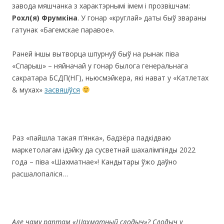
завода мяшчанка з характэрнымі імем і прозвішчам:
Рохл
(
я
)
Фрумкіна
. У гонар «круглай» даты быў звараны
гатунак «Багемскае паравое».
Раней іншы вытворца шпурнуў быў на рынак піва
«Спарыш» – няйначай у гонар былога генеральнага
сакратара БСДП(НГ), ньюсмэйкера, які нават у «Катлетах
& мухах»
засвяціўся
Раз «пайшла такая п’янка», бадзёра падкідваю
маркетолагам ідэйку да сусветнай шахалімпіяды 2022
года – піва «Шахматнае»! Кандытары ўжо даўно
расшалопаліся…
Але
чаму раптам
«
Шахматн
ый
слодыч
»? Слодыч у