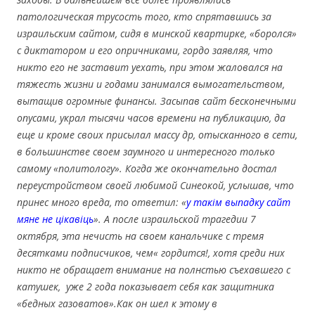
патологическая трусость того, кто спрятавшись за
израильским сайтом, сидя в минской квартирке, «боролся»
с диктатором и его опричниками, гордо заявляя, что
никто его не заставит уехать, при этом жаловался на
тяжесть жизни и годами занимался вымогательством,
вытащив огромные финансы. Засыпав сайт бесконечными
опусами, украл тысячи часов времени на публикацию, да
еще и кроме своих присылал массу др, отысканного в сети,
в большинстве своем заумного и интересного только
самому «политологу». Когда же окончательно достал
переустройством своей любимой Синеокой, услышав, что
принес много вреда, то ответил: «
у такім выпадку сайт
мяне не цікавіць
». А после израильской трагедии 7
октября, эта нечисть на своем канальчике с тремя
десятками подписчиков, чем« гордится!, хотя среди них
никто не обращает внимание на полнстью съехавшего с
катушек, уже 2 года показывает себя как защитника
«бедных газоватов».Как он шел к этому в