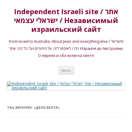
Independent Israeli site / אתר
ישראלי עצמאי / Независимый
израильский сайт
From Israel to Australia. About Jews and everything else / מישראל
לאוסטרליה. על היהודים ועל כל דבר אחר / От Израиля до Австралии.
О евреях и обо всем на свете
Skip
Menu
to
content
TAG ARCHIVES:
«ДЕЛО БЕЛТА»