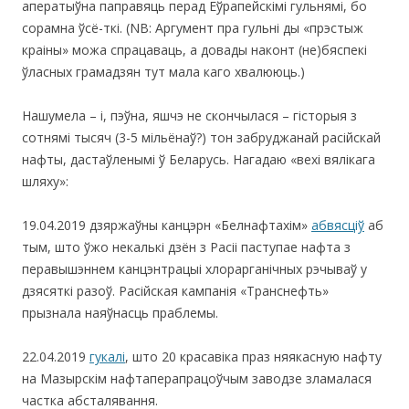
аператыўна паправяць перад Еўрапейскімі гульнямі, бо
сорамна ўсё-ткі. (NB: Аргумент пра гульні ды «прэстыж
краіны» можа спрацаваць, а довады наконт (не)бяспекі
ўласных грамадзян тут мала каго хвалююць.)
Нашумела – і, пэўна, яшчэ не скончылася – гісторыя з
cотнямі тысяч (3-5 мільёнаў?) тон забруджанай расійскай
нафты, дастаўленымі ў Беларусь. Нагадаю «вехі вялікага
шляху»:
19.04.2019 дзяржаўны канцэрн «Белнафтахім»
абвясціў
аб
тым, што ўжо некалькі дзён з Расіі паступае нафта з
перавышэннем канцэнтрацыі хлорарганічных рэчываў у
дзясяткі разоў. Расійская кампанія «Транснефть»
прызнала наяўнасць праблемы.
22.04.2019
гукалі
, што 20 красавіка праз няякасную нафту
на Мазырскім нафтаперапрацоўчым заводзе зламалася
частка абсталявання.