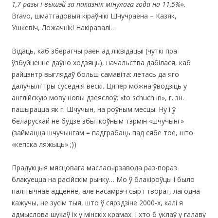
1,7 разы і вышэй за паказнік мінулага года на 11,5%
».
Bravo, шматгадовыя кіраўнікі Шчучраёна – Казяк,
Ушкевіч, Ложачнік! Накіравалі…
Відаць, каб зберагчы раён ад ліквідацыі (чуткі пра
ўзбуйненне даўно ходзяць), начальства дабілася, каб
райцэнтр выглядаў больш самавіта: летась да яго
далучылі тры суседнія вёскі. Цяпер можна ўводзіць у
англійскую мову новы дзеяслоў: «to schuch in», г. зн.
пашырацца як г. Шчучын, на роўным месцы. Ну і ў
беларускай не будзе збыткоўным тэрмін «шчучынг»
(займацца шчучынгам = падграбаць пад сябе тое, што
«кепска ляжыць» ;))
Прадукцыя мясцовага масласырзавода раз-пораз
блакуецца на расійскім рынку… Мо ў блакіроўцы i было
палітычнае адценне, але насамрэч сыр і твораг, лагодна
кажучы, не зусім тыя, што ў сярэдзіне 2000-х, калі я
адмыслова шукаў іх у мінскіх крамах. І хто б уклаў у галаву