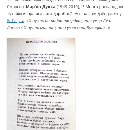
Смаргоні
Мар’ян Дукса
(1943-2019), і? Многа распавядалі
тутэйшыя пра яго і яго даробак?.. Усё па завядзёнцы, як у
В. Гафта
: «
И пусть по радио твердят, что умер Джо
Дассен / И пусть молчат, что умер наш Высоцкий…
»