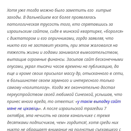
Хотя уже тогда можно было заметить его хитрые
заходы. В дальнейшем все более проявлялась
патологическая трусость того, кто спрятавшись за
израильским сайтом, сидя в минской квартирке, «боролся»
с диктатором и его опричниками, гордо заявляя, что
никто его не заставит уехать, при этом жаловался на
тяжесть жизни и годами занимался вымогательством,
вытащив огромные финансы. Засыпав сайт бесконечными
опусами, украл тысячи часов времени на публикацию, да
еще и кроме своих присылал массу др, отысканного в сети,
в большинстве своем заумного и интересного только
самому «политологу». Когда же окончательно достал
переустройством своей любимой Синеокой, услышав, что
принес много вреда, то ответил: «
у такім выпадку сайт
мяне не цікавіць
». А после израильской трагедии 7
октября, эта нечисть на своем канальчике с тремя
десятками подписчиков, чем« гордится!, хотя среди них
никто не обращает внимание на полнстью съехавшего с