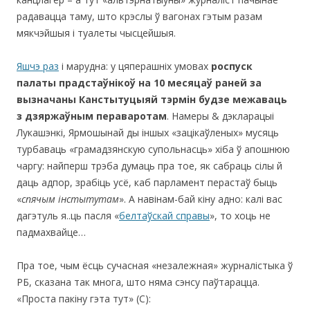
радавацца таму, што крэслы ў вагонах гэтым разам
мякчэйшыя і туалеты чысцейшыя.
Яшчэ раз
і марудна: у цяперашніх умовах
роспуск
палаты прадстаўнікоў на 10 месяцаў раней за
вызначаны Канстытуцыяй тэрмін будзе межаваць
з дзяржаўным пераваротам
. Намеры & дэкларацыі
Лукашэнкі, Ярмошынай ды іншых «зацікаўленых» мусяць
турбаваць «грамадзянскую супольнасць» хіба ў апошнюю
чаргу: найперш трэба думаць пра тое, як сабраць сілы й
даць адпор, зрабіць усё, каб парламент перастаў быць
«
спячым інстытутам
». А навінам-бай кіну адно: калі вас
дагэтуль я..ць пасля «
белтаўскай справы
», то хоць не
падмахвайце…
Пра тое, чым ёсць сучасная «незалежная» журналістыка ў
РБ, сказана так многа, што няма сэнсу паўтарацца.
«Проста пакіну гэта тут» (С):