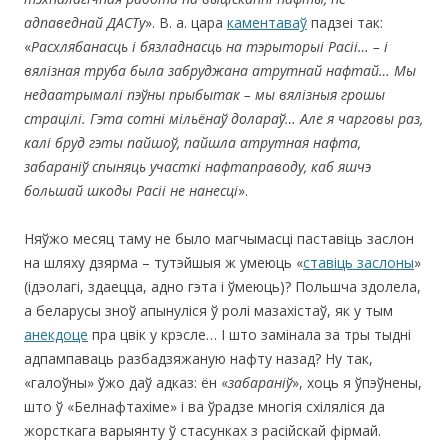
адпаведнай ДАСТу
». В. а. цара
каментаваў
падзеі так:
«
Расхлябанасць
і бязладнасць на тэрыторыі Расіі… – і
вялізная труба была забруджана атрутнай нафтай… Мы
недаатрымалі пэўны прыбытак – мы вялізныя грошы
страцілі. Гэта сотні мільёнаў долараў… Але я чарговы раз,
калі бруд гэты пайшоў, пайшла атрутная нафта,
забараніў спыняць участкі нафтаправоду, каб яшчэ
большай шкоды Расіі не нанесці
».
Няўжо месяц таму не было магчымасці паставіць заслон
на шляху дзярма – тутэйшыя ж умеюць «
ставіць заслоны
»
(ідэолагі, здаецца, адно гэта і ўмеюць)? Польшча здолела,
а беларусы зноў апынуліся ў ролі мазахістаў, як у тым
анекдоце
пра цвік у крэсле… І што замінала за тры тыдні
адпампаваць разбадзяжаную нафту назад? Ну так,
«галоўны» ўжо даў адказ: ён «
забараніў
», хоць я ўпэўнены,
што ў «Белнафтахіме» і ва ўрадзе многія схіляліся да
жорсткага варыянту ў стасунках з расійскай фірмай.