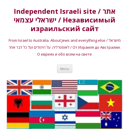
Independent Israeli site / אתר
ישראלי עצמאי / Независимый
израильский сайт
From Israel to Australia. About Jews and everything else / מישראל
לאוסטרליה. על היהודים ועל כל דבר אחר / От Израиля до Австралии.
О евреях и обо всем на свете
Skip
Menu
to
content