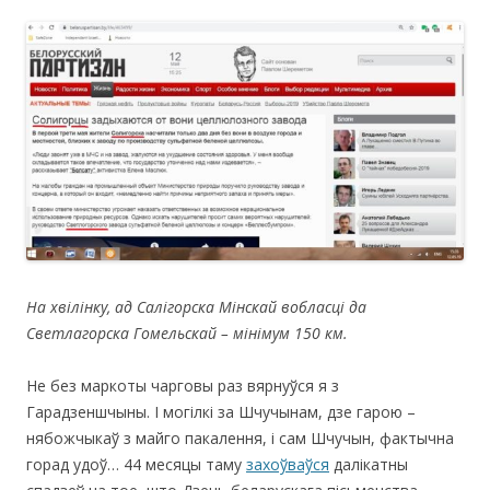
На хвілінку, ад Салігорска Мінскай вобласці да
Светлагорска Гомельскай –
мінімум 150 км.
Не без маркоты чарговы раз вярнуўся я з
Гарадзеншчыны. І могілкі за Шчучынам, дзе гарою –
нябожчыкаў з майго пакалення, і сам Шчучын, фактычна
горад удоў… 44 месяцы таму
захоўваўся
далікатны