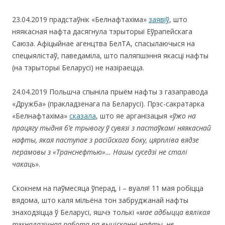
23.04.2019 прадстаўнік «Белнафтахіма»
заявіў
, што
няякасная нафта дасягнула тэрыторыі Еўрапейскага
Саюза. Афіцыйнае агенцтва БелТА, спасылаючыся на
спецыялістаў, паведаміла, што паляпшэння якасці нафты
(на тэрыторыі Беларусі) не назіраецца.
24.04.2019 Польшча спыніла прыём нафты з газаправода
«Дружба» (пракладзенага па Беларусі). Прэс-сакратарка
«Белнафтахіма»
сказала
, што яе арганізацыя «
ўжо на
працягу тыдня б’е трывогу ў сувязі з пастаўкамі няякаснай
нафты, якая паступае з расійскага боку, цярпліва вядзе
перамовы з «Транснефтью»… Нашы суседзі не сталі
чакаць
».
Скокнем на паўмесяца ўперад, і – вуаля! 11 мая робіцца
вядома, што каля мільёна тон забруджанай нафты
знаходзіцца ў Беларусі, яшчэ толькі «
мае адбыцца вялікая
тэхналагічная работа па выцісканні нафты, не