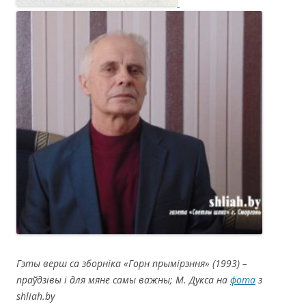
Гэты верш са зборн
іка
«
Горн прымірэння
»
(1993)
–
праўдзівы і для мяне самы важны; М. Дукса на
фота
з
shliah.by