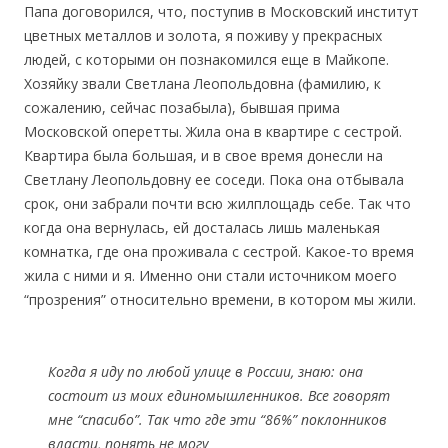
Папа договорился, что, поступив в Московский институт
цветных металлов и золота, я поживу у прекрасных
людей, с которыми он познакомился еще в Майкопе.
Хозяйку звали Светлана Леопольдовна (фамилию, к
сожалению, сейчас позабыла), бывшая прима
Московской оперетты. Жила она в квартире с сестрой.
Квартира была большая, и в свое время донесли на
Светлану Леопольдовну ее соседи. Пока она отбывала
срок, они забрали почти всю жилплощадь себе. Так что
когда она вернулась, ей досталась лишь маленькая
комнатка, где она проживала с сестрой. Какое-то время
жила с ними и я. Именно они стали источником моего
“прозрения” относительно времени, в котором мы жили.
Когда я иду по любой улице в России, знаю: она
состоит из моих единомышленников. Все говорят
мне “спасибо”. Так что где эти “86%” поклонников
власти, понять не могу