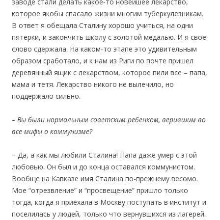
заводе стали делать какое-то новейшее лекарство,
которое якобы спасало жизни многим туберкулезникам.
В ответ я обещала Сталину хорошо учиться, на одни
пятерки, и закончить школу с золотой медалью. И я свое
слово сдержала. На каком-то этапе это удивительным
образом сработало, и к нам из Риги по почте пришел
деревянный ящик с лекарством, которое пили все – папа,
мама и тетя. Лекарство никого не вылечило, но
поддержало сильно.
– Вы были нормальным советским ребенком, верившим во
все мифы о коммунизме?
– Да, а как мы любили Сталина! Папа даже умер с этой
любовью. Он был и до конца оставался коммунистом.
Вообще на Кавказе имя Сталина по-прежнему весомо.
Мое “отрезвление” и “просвещение” пришло только
тогда, когда я приехала в Москву поступать в институт и
поселилась у людей, только что вернувшихся из лагерей.