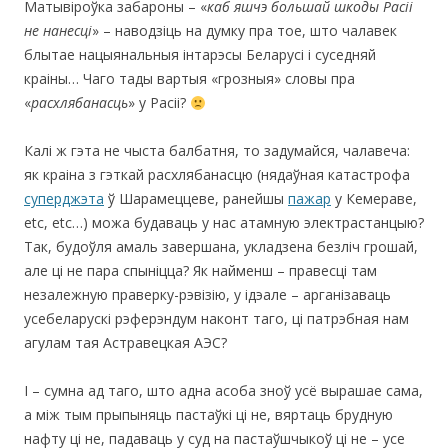
Матывіроўка забароны – «
каб яшчэ большай шкоды Расіі
не нанесці
» – наводзіць на думку пра тое, што чалавек
блытае нацыянальныя інтарэсы Беларусі і суседняй
краіны… Чаго тады вартыя «грозныя» словы пра
«
расхлябанасць
» у Расіі?
Калі ж гэта не чыста балбатня, то задумайся, чалавеча:
як краіна з гэткай расхлябанасцю (нядаўная катастрофа
суперджэта
ў Шарамеццеве, ранейшы
пажар
у Кемераве,
еtc, etc…) можа будаваць у нас атамную электрастанцыю?
Так, будоўля амаль завершана, укладзена безліч грошай,
але ці не пара спыніцца? Як найменш – правесці там
незалежную праверку-рэвізію, у ідэале – арганізаваць
усебеларускі рэферэндум наконт таго, ці патрэбная нам
агулам тая Астравецкая АЭС?
I – cумна ад таго, што адна асоба зноў усё вырашае сама,
а між тым прыпыняць пастаўкі ці не, вяртаць брудную
нафту ці не, падаваць у суд на пастаўшчыкоў ці не – усе