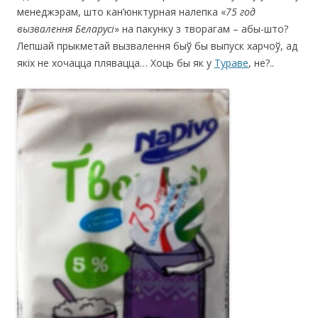
менеджэрам, што кан’юнктурная налепка «
75 г
од
вызвалення Беларусі
» на пакунку з творагам – абы-што?
Лепшай прыкметай вызвалення быў бы выпуск харчоў, ад
якіх не хочацца плявацца… Хоць бы як у
Тураве
, не?..