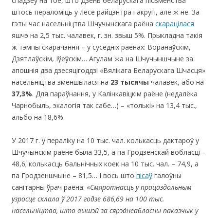
спадзеў на тое, што Дзень беларускага пісьменства
штось пераломіць у лёсе райцэнтра і акругі, але ж не. За
гэты час насельніцтва Шчучынскага раёна
скарацілася
яшчэ на 2,5 тыс. чалавек, г. зн. звыш 5%. Прыкладна такія
ж тэмпы скарачэння – у суседніх раёнах: Воранаўскім,
Дзятлаўскім, Іўеўскім… Агулам жа на Шчучыншчыне за
апошнія два дзесяцігоддзі «Вялікага Беларускага Шчасця»
насельніцтва зменшылася на
23 тысячы
чалавек, або на
37,3%
. Для параўнання, у Калінкавіцкім раёне (недалёка
Чарнобыль, экалогія так сабе…) – «толькі» на 13,4 тыс.,
альбо на 18,6%.
У 2017 г. у пераліку на 10 тыс. чал. колькасць дактароў у
Шчучынскім раёне была 33,5, а па Гродзенскай вобласці –
48,6; колькасць бальнічных коек на 10 тыс. чал. – 74,9, а
па Гродзеншчыне – 81,5… І вось што
пісаў
галоўны
санітарны ўрач раёна: «
Смяротнасць у працаздольным
узросце склала ў 2017 годзе 686,69 на 100 тыс.
насельніцтва, што вышэй за сярэднеабласны паказчык у