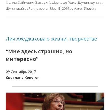
Феликс Хаймович (Баторин)
,
Шарль де Голль
,
Щучин
,
щучинг
,
Щучинский район
,
юмор
on
May 13, 2019
by
Aaron Shustin
.
Лия Ахеджакова о жизни, творчестве
“Мне здесь страшно, но
интересно”
09 Сентябрь 2017
Светлана Конеген