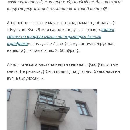
электрастанцыяй, мотатрасай, стадыёнам для пляжных
відаў спорту, школай веславання, школай пілотаў?
»
Ачарненне – гэта не мая стратэгія, нямала добрага і ў
Шчучыне. Вунь 9 мая гараджане, у т. л. юныя, «
усклалі
кветкі на брацкай магіле на тэрыторыі былога
аэрадрома
». Там, дзе 77 гадоў таму загінулі ад
рук
лап
нацыстаў і іх памагатых 2060 яўрэяў.
А каля мінскага вакзала нешта сыпалася ўжо ў простым
сэнсе. Не рызыкнуў бы я прайсці пад гэтымі балконамі на
вул. Бабруйскай, 7…