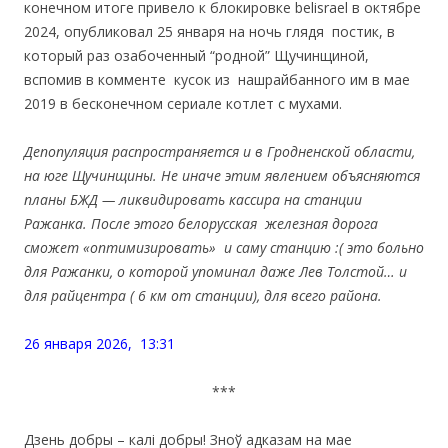
конечном итоге привело к блокировке belisrael в октябре
2024, опубликовал 25 января на ночь глядя постик, в
который раз озабоченный “родной” Щучинщиной,
вспомив в комменте кусок из нашрайбанного им в мае
2019 в бесконечном сериале котлет с мухами.
Депопуляция распространяется и в Гродненской области,
на юге Щучинщины. Не иначе этим явлением объясняются
планы БЖД — ликвидировать кассира на станции
Ражанка. После этого белорусская железная дорога
сможет «оптимизировать» и саму станцию ​​:( это больно
для Ражанки, о которой упоминал даже Лев Толстой… и
для райцентра ( 6 км от станции), для всего района.
26 января 2026, 13:31
***
Дзень добры – калі добры! Зноў адказам на мае