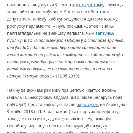
прапановы, шпурнутыя ў сеціва
тры тыдні таму
, служыць
жалезабетоннае маўчанне. Я ж яшчэ асобна тром
дэпутаткам напісаў, каб супраціўляліся датэрміноваму
роспуску парламента, – нуль рэакцыі. «Затое» знаны
палітаглядальнік не знайшоў лепшага, чым
запэўніць
публіку, што «
Парламенцкія выбары ў лістападзе зручныя і
для ўладаў, і для апазіцыі. Верагодны каляндарны план
гэтай кампаніі на рэдкасць камфортны… і збор подпісаў, і
агітацыя прыпадаюць не на марозныя і апалітычныя
калядныя канікулы, не на спякотнае лета, а на яшчэ
цёплую і сытую восень
» (12.05.2019).
Пакіну за дужкамі рэмарку пра цёплую і сытую восень
(адкуль П. Быкоўскаму вядома, што чакае Беларусь праз
паўгода?) Проста зафіксую: пасля
пары сутак
на Акрэсціна
ў жніўні 2018 г. П. Б. разважае ў катэгорыях «камфорту»
там, дзе гэта гучыць дужа фальшыва… Ну, выкацім
гіпербалу: чарговую партыю іншадумцаў вязуць у
канцлагер – а тут «альтэрнатыўны» журналіст пачынае