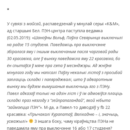
*
У сувязі з
майсай
, распаведзенай у мінулай серыі «К&М»,
ад старшыні Бел. ПЭН-цэнтра паступіла ведамка
(02.05.2019): «
Шаноўны Вольф,
Паўла Севярынца выключылі
на радзе 15 студзеня. Паведаміць пра выключэнне
збіралася яму і іншым выключаным пасля чарговай рады
30 красавіка, але ў выніку паведаміла яму 22 красавіка, бо
ён спытаўся ў мяне пра гэта ў месэнджэры.
А
д жніўня
мінулага году мы напісалі Паўлу некалькі лістоў з просьбай
заплаціць складкі і папярэджвалі, што ў адваротным
выніку мы будзем вымушаныя выключыць яго з ПЭНу.
Павел адказаў толькі на адзін ліст і ў ім адмовіўся плаціць
складкі праз нязгоду з “гейпрапагандай”, якой нібыта
“займаецца ПЭН”
». М-да, а Павел-то даводзіў у fb 22
красавіка: «
Прычакалі Курапатаў, Вялікадню
–
і, значыць,
усмажылі
»
З іншага боку, чаму кіраўніцтва ПЭНа не
паведаміла яму пра выключэнне 16 або 17 студзеня?