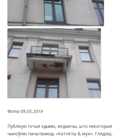
Фота 09.05.2019
Публікую гэтыя здымкі, ведаючы, што некаторыя
чыноўнікі пачытваюць «Катлеты & мухі». Глядзіш,