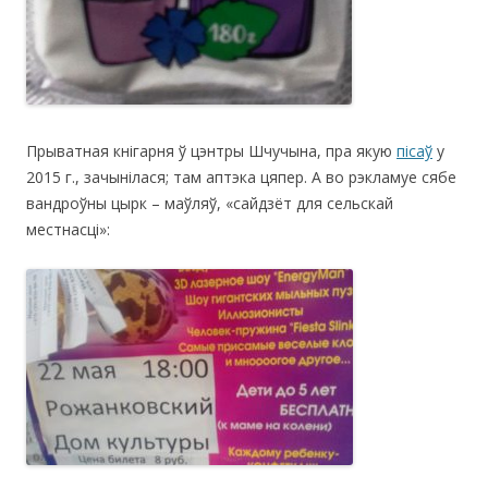
Прыватная кнігарня ў цэнтры Шчучына, пра якую
пісаў
у
2015 г., зачынілася; там аптэка цяпер. А во рэкламуе сябе
вандроўны цырк – маўляў, «сайдзёт для сельскай
местнасці»: