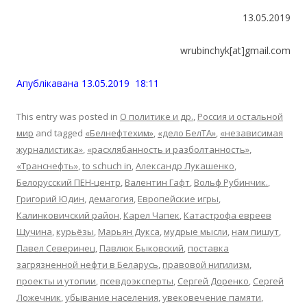
13.05.2019
wrubinchyk[at]gmail.com
Апублiкавана 13.05.2019 18:11
This entry was posted in
О политике и др.
,
Россия и остальной
мир
and tagged
«Белнефтехим»
,
«дело БелТА»
,
«независимая
журналистика»
,
«расхлябанность и разболтанность»
,
«Транснефть»
,
to schuch in
,
Александр Лукашенко
,
Белорусский ПЕН-центр
,
Валентин Гафт
,
Вольф Рубинчик.
,
Григорий Юдин
,
демагогия
,
Европейские игры
,
Калинковичский район
,
Карел Чапек
,
Катастрофа евреев
Щучина
,
курьёзы
,
Марьян Дукса
,
мудрые мысли
,
нам пишут
,
Павел Северинец
,
Павлюк Быковский
,
поставка
загрязненной нефти в Беларусь
,
правовой нигилизм
,
проекты и утопии
,
псевдоэксперты
,
Сергей Доренко
,
Сергей
Ложечник
,
убывание населения
,
увековечение памяти
,