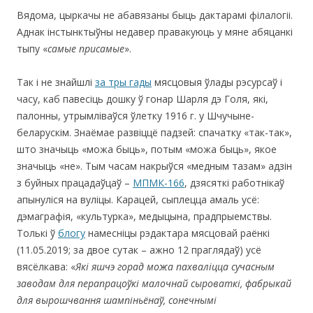
Вядома, цыркачы не абавязаны быць дактарамі філалогіі.
Аднак інстынктыўны недавер правакуюць у мяне абяцанкі
тыпу «
сам
ы
е
пр
исамые
».
Так і не знайшлі
за тры гады
мясцовыя ўлады рэсурсаў і
часу, каб павесіць дошку ў гонар Шарля дэ Голя, які,
палонны, утрымліваўся ўлетку 1916 г. у Шчучыне-
беларускім. Знаёмае развіццё падзей: спачатку «так-так»,
што значыць «можа быць», потым «можа быць», якое
значыць «не». Тым часам накрыўся «медным тазам» адзін
з буйных працадаўцаў –
МПМК-166
, дзясяткі работнікаў
апынуліся на вуліцы. Карацей, сыплецца амаль усё:
дэмаграфія, «культурка», медыцына, прадпрыемствы.
Толькі ў
блогу
намесніцы рэдактара мясцовай раёнкі
(11.05.2019; за двое сутак – ажно 12 праглядаў) усё
вясёлкава: «
Які яшчэ горад можа пахваліцца сучасным
заводам для перапрацоўкі малочнай сыр
оваткі, фабрыкай
для вырошчвання шампіньёнаў, сонечнымі