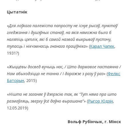
Цытатнік
«
Для лоўкага палеміста папросту не існуе рысаў, пунктаў
гледжання і душэўных станаў, на якія няможна было б
наляпіць цэтлік, які б самой назвай выкрываў пустэчу,
тупасць і нікчэмнасць гнанага праціўніка
» (
Карал Чапек
,
1931?)
«
Жыццёвы досвед вучыць нас,
/
Што дармавое пастаянна
/
Нам абыходзіцца не танна
/
І даражэе з разу ў раз
» (
Фелікс
Баторын
, 2015)
«
Нішто не заганяе ў дэпрэсію так, як
“
Тут няма пра што
размаўляць, зверху ўсё даўно вырашана
”
» (
Рыгор Юдзін
,
12.05.2019)
Вольф Рубінчык, г. Мінск