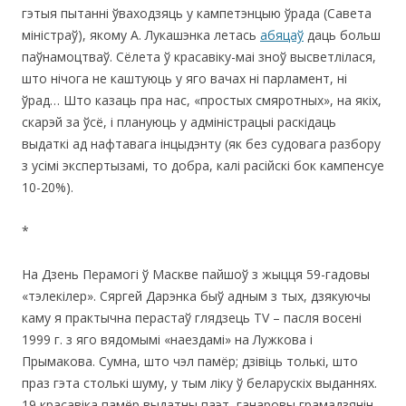
гэтыя пытанні ўваходзяць у кампетэнцыю ўрада (Савета
міністраў), якому А. Лукашэнка летась
абяцаў
даць больш
паўнамоцтваў. Сёлета ў красавіку-маі зноў высветлілася,
што нічога не каштуюць у яго вачах ні парламент, ні
ўрад… Што казаць пра нас, «простых смяротных», на якіх,
скарэй за ўсё, і плануюць у адміністрацыі раскідаць
выдаткі ад нафтавага інцыдэнту (як без судовага разбору
з усімі экспертызамі, то добра, калі расійскі бок кампенсуе
10-20%).
*
На Дзень Перамогі ў Маскве пайшоў з жыцця 59-гадовы
«тэлекілер». Сяргей Дарэнка быў адным з тых, дзякуючы
каму я практычна перастаў глядзець ТV – пасля восені
1999 г. з яго вядомымі «наездамі» на Лужкова і
Прымакова. Сумна, што чэл памёр; дзівіць толькі, што
праз гэта столькі шуму, у тым ліку ў беларускіх выданнях.
19 красавіка памёр выдатны паэт, ганаровы грамадзянін