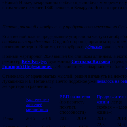
«Нашай Нівы», зачарованного «бело-красно-белым морем» на 
в том числе не менее 1340 человек в Беларуси. Чего-то притих
Плакат, висящий с ноября с. г. у продуктового магазина на бул
Если весной власть предержащие упирали на частую санобработ
стойкость в профессии
». С одной стороны, организаторы прем
позитивное зерно. Видимо, сила зубров и
зубризма
такова, что 
Полный мартиролог-2020 вышел бы слишком длинным. Некоторы
режиссёр
Ким Ки Дук
, художница
Светлана Каткова
, сцена
Григорий Шифманович
… Версию от «Салідарнасці» найдёте
Отвлекаясь от мрачноватых мыслей, решил взглянуть на некото
Лукашенко и Б. Нетаньягу. Нечто подобное уже
делалось
на beli
же критерии сравнения…
ВВП на жителя
Продолжительн
Количество
(по паритету
жизни
, лет (в
жителей,
покупат.
скобках – «здо
миллионов
способности)
жизнь»)
Годы
2015
2019
2015
2019
2015
2018
72,3
74,6