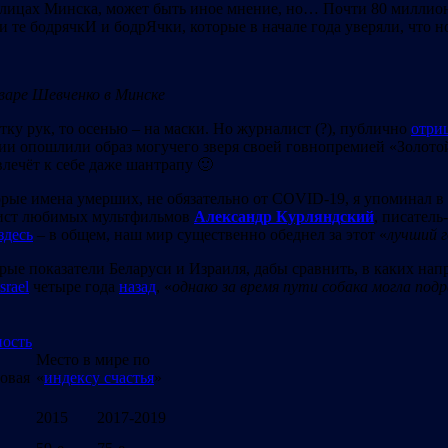
улицах Минска, может быть иное мнение, но… Почти 80 миллио
ли те бодрячкИ и бодрЯчки, которые в начале года уверяли, что
ьваре Шевченко в Минске
ку рук, то осенью – на маски. Но журналист (?), публично
отри
ии опошлили образ могучего зверя своей говнопремией «Золотой 
влечёт к себе даже шантрапу 🙂
е имена умерших, не обязательно от COVID-19, я упоминал в п
рист любимых мультфильмов
Александр Курляндский
, писатель
здесь
– в общем, наш мир существенно обеднел за этот «
лучший г
рые показатели Беларуси и Израиля, дабы сравнить, в каких нап
srael
четыре года
назад
, «
однако за время пути собака могла под
ость
Место в мире по
ровая
«
индексу
счастья
»
2015
2017-2019