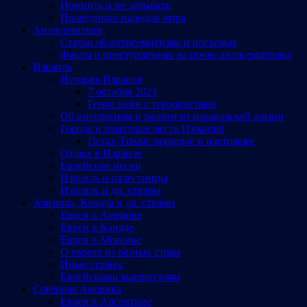
Помнить и не забывать
Праведники народов мира
Антисемитизм
Статьи об антисемитизме и погромах
Факты о преступлениях на почве антисемитизма
Израиль
История Израиля
7 октября 2023
Герои войн с террористами
Об интересном и разном из израильской жизни
Города и памятные места Израиляl
Петах-Тиква: прошлое и настоящее
Отдых в Израиле
Еврейские песни
Израиль и палестинцы
Израиль и др. страны
Америка, Канада и др. страны
Евреи в Америке
Евреи в Канаде
Евреи в Мексике
О евреях из разных стран
Иные страны
Еврейскими маршрутами
Северная Америка
Евреи в Аргентине