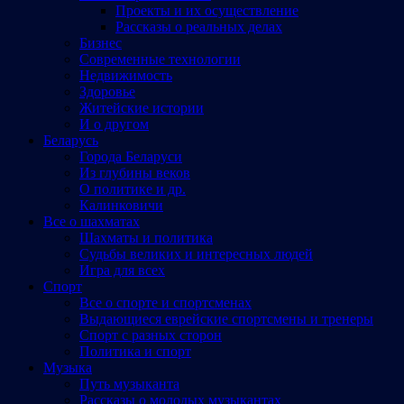
Проекты и их осуществление
Рассказы о реальных делах
Бизнес
Современные технологии
Недвижимость
Здоровье
Житейские истории
И о другом
Беларусь
Города Беларуси
Из глубины веков
О политике и др.
Калинковичи
Все о шахматах
Шахматы и политика
Судьбы великих и интересных людей
Игра для всех
Спорт
Все о спорте и спортсменах
Выдающиеся еврейские спортсмены и тренеры
Спорт с разных сторон
Политика и спорт
Музыка
Путь музыканта
Рассказы о молодых музыкантах