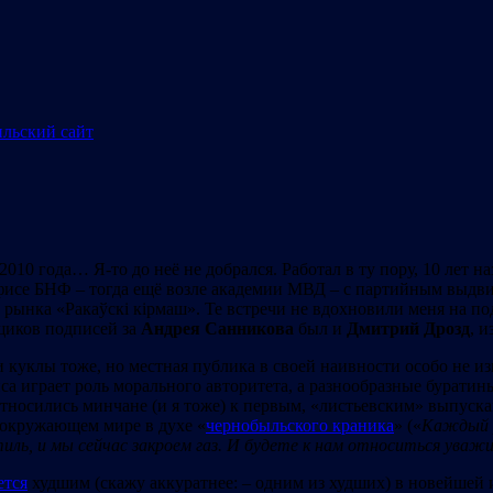
10 года… Я-то до неё не добрался. Работал в ту пору, 10 лет н
в офисе БНФ – тогда ещё возле академии МВД – с партийным выд
 рынка «Ракаўскі кірмаш». Те встречи не вдохновили меня на п
щиков подписей за
Андрея Санникова
был и
Дмитрий Дрозд
, 
и куклы тоже, но местная публика в своей наивности особо не 
иса играет роль морального авторитета, а разнообразные бурати
относились минчане (и я тоже) к первым, «листьевским» выпускам
окружающем мире в духе «
чернобыльского краника
» («
Каждый р
тиль, и мы сейчас закроем газ. И будете к нам относиться уваж
ется
худшим (скажу аккуратнее: – одним из худших) в новейшей 