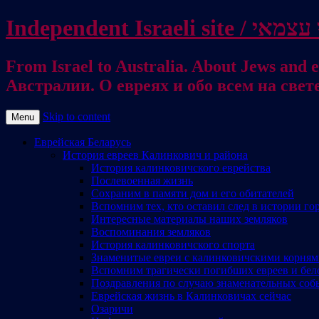
From Israel to Australia. About Jews and everything else / . על היהודים ועל כל דבר אחר
Австралии. О евреях и обо всем на свет
Skip to content
Menu
Еврейская Беларусь
История евреев Калинкович и района
История калинковичского еврейства
Послевоенная жизнь
Сохраним в памяти дом и его обитателей
Вспомним тех, кто оставил след в истории го
Интересные материалы наших земляков
Воспоминания земляков
История калинковичского спорта
Знаменитые евреи с калинковичскими корня
Вспомним трагически погибших евреев и бел
Поздравления по случаю знаменательных соб
Еврейская жизнь в Калинковичах сейчас
Озаричи