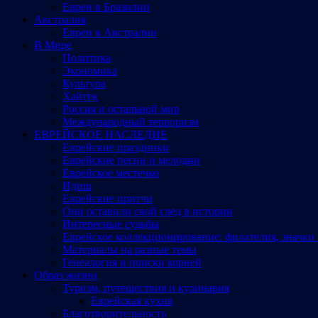
Евреи в Бразилии
Австралия
Евреи в Австралии
В Мире
Политика
Экономика
Культура
Хайтек
Россия и остальной мир
Международный терроризм
ЕВРЕЙСКОЕ НАСЛЕДИЕ
Еврейские праздники
Еврейские песни и мелодии
Еврейское местечко
Идиш
Еврейские притчи
Они оставили свой след в истории
Интересные судьбы
Еврейское коллекционирование: филателия, значки 
Материалы на разные темы
Генеалогия и поиски корней
Образ жизни
Туризм, путешествия и кулинария
Еврейская кухня
Благотворительность