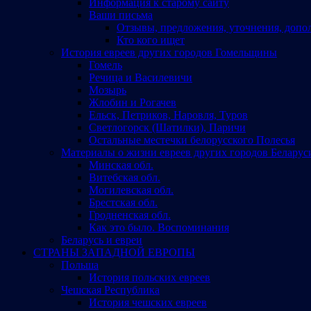
Информация к старому сайту
Ваши письма
Отзывы, предложения, уточнения, допо
Кто кого ищет
История евреев других городов Гомельщины
Гомель
Речица и Василевичи
Мозырь
Жлобин и Рогачев
Ельск, Петриков, Наровля, Туров
Светлогорск (Шатилки), Паричи
Остальные местечки белорусского Полесья
Материалы о жизни евреев других городов Беларус
Минская обл.
Витебская обл.
Могилевская обл.
Брестская обл.
Гродненская обл.
Как это было. Воспоминания
Беларусь и евреи
СТРАНЫ ЗАПАДНОЙ ЕВРОПЫ
Польша
История польских евреев
Чешская Республика
История чешских евреев