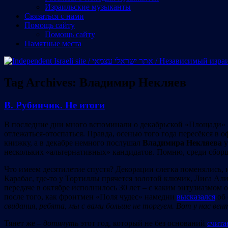
Израильские музыканты
Cвязаться с нами
Помощь сайту
Помощь сайту
Памятные места
Tag Archives:
Владимир Некляев
В. Рубинчик. Не итоги
В последние дни много вспоминали о декабрьской «Площади» 20
отлежаться-отоспаться. Правда, осенью того года пересёкся 
книжку, а в декабре немного послушал
Владимира Некляева
у
нескольких «альтернативных» кандидатов. Помню, среди сбор
Что имеем десятилетие спустя? Декорации слегка поменялись, 
Карабас, где-то у Тортиллы прячется золотой ключик, Лиса Ал
передаче в октябре исполнилось 30 лет – с каким энтузиазмом 
после того, как фронтмен «Поля чудес» намедни
высказался
об 
свидания, ребята, мы с вами больше не торгуем. Вот у нас вен
Тянет же –
дотянуть
этот год, который не без оснований
счита