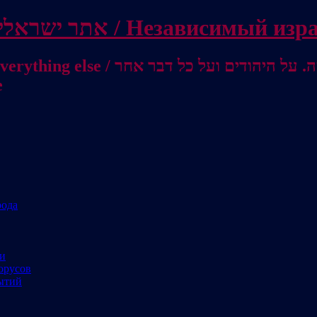
Independent Israeli site / אתר ישראלי עצמאי 
מישראל לאוסטרליה / От Израиля до
е
рода
ми
орусов
ытий