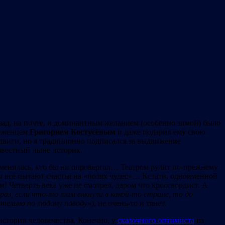
азад, на почте, и доминантным желанием (особенно зимой) было
виженцем
Григорием Костусёвым
и даже подарил ему свою
одвиги, но я традиционно подписался за выдвижение
известный ныне историк.
изменилась, кто бы ни опровергал… Театром рулит по-прежнему
ны всё пытают счастья на «полях чудес»… Кстати, одноименной
! Четверть века уже не смотрел, даром что кроссвордист. А
аз, если что-то там вякнули в какой-то стране, то до
ительно по любому поводу
»), не очень-то и тянет.
истории человечества. Конечно, у
сказочного оптимиста
из