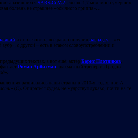
нов заразившихся
SARS-CoV-2
, свыше 1,7 миллиона умерших,
 новая болезнь не cтрашнее «обычного гриппа»…
цавший
их полезность, всё равно получил
наградку
– «
за
зубр», с другой – есть в этаком словоупотреблении и
редыдущих текстах, а вот ещё: актёр
Борис Плотников
,
-фантаст
Роман Арбитман
, шахматный тренер из Гродно
од
».
равлениях развивались наши страны в 2010-х годах, при А.
расти
» (С). Опираться будем, не мудрствуя лукаво, почти на те