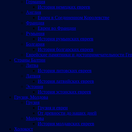
Германия
История немецких евреев
Англия
Евреи в Соединенном Королевстве
Франция
Евреи во Франции
Румыния
История румынских евреев
Болгария
История болгарских евреев
Еврейские памятники и достопримечательности Ге
Страны Балтии
Литва
История литовских евреев
Латвия
История латвийских евреев
Эстония
История эстонских евреев
Грузия, Молдова
Грузия
Грузия и евреи
От древности до наших дней
Молдова
История молдавских евреев
Холокост