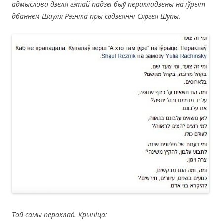
адмыслова дзеля гэтай падзеі быў перакладзены на іўрыт
дбаннем Шауля Рэзніка пры садзеянні Сяргея Шупы.
Той самы пераклад
. Крыніца: