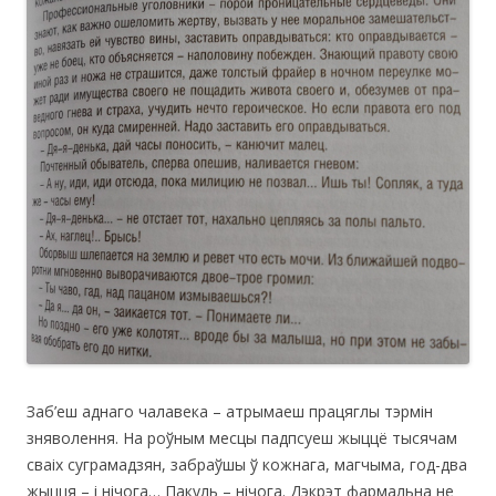
Заб’еш аднаго чалавека – атрымаеш працяглы тэрмін
зняволення. На роўным месцы падпсуеш жыццё тысячам
сваіх суграмадзян, забраўшы ў кожнага, магчыма, год-два
жыцця – і нічога… Пакуль – нічога. Дэкрэт фармальна не