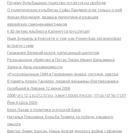
Почему бульбашное существо остается на свободе
О политических кульбитах Софы Ландвер и не только о ней
Финал Мондиаля, драма в Аргентине и реакция
еврейских самоненавистников
К 82-летию Альберта Капенгута (русс/итал)
Ицик Бунцель в Кнессете о том, как Ронен Бар организовал
встречу с ним
Германия: Великий исход, написанный шепотом
Резонансное убийство в Петах-Тикве Иману Биньямина
Залки в День независимости
«Русскоязычные СМИ в Германии»: вчера, сегодня, завтра
В память Керен Тандлер, первой женщины-бортмеханика,
погибшей в Ливане 12 июня 2006
לזכרה של קרן טנדלר, מכונאית מוטסת ראשונה, נהרגה בלבנון ב-12 ביוני 2006
Йом А-Шоа 2026
Берл Лазар о политике и русской бане
Наталья Плюснина. Борьба Трампа за победу здравого
смысла
Виктор Дэвис Хэнсон. Наша долгая дорога к войне с Ираном