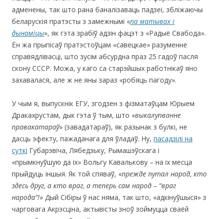
адменены, так што рана баналізаваць падзеі, збліжаючы
беларускія пратэсты з замежнымі «
па матывах і
дынаміцы
», як гэта зрабіў адзін фацэт з «Радыё Свабода».
Ён жа прыпісаў пратэстоўцам «савецкае» разуменне
справядлівасці, што зусім абсурдна праз 25 гадоў пасля
скону СССР. Можа, у каго са старэйшых работнікаў яно
захавалася, але ж не яны зараз «робяць пагоду».
У чым я, выпускнік ЕГУ, згодзен з фізматаўцам Юрыем
Дракахрустам, дык гэта ў тым, што «
выкалупванне
правакатараў
» (завадатараў), як разынак з булкі, не
дасць эфекту, пажаданага для ўладаў. Ну,
пасадзілі на
суткі
Губарэвіча, Лябедзьку, Рымашэўскага і
«прымкнуўшую да іх» Вольгу Кавалькову – на іх месца
прыйдуць іншыя. Як той спяваў, «
прежде путал народ, кто
здесь друг, а кто враг, а теперь сам народ – “враг
народа”!
» Дый Сібіры ў нас няма, так што, «адкінуўшыся» з
чарговага Акрэсціна, актывісты зноў зоймуцца сваёй