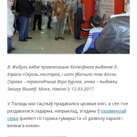
В. Жыбуль вядзе прэзентацыю белмоўнага выдання Л.
Кэрала «Скрозь люстэрка,
i
што ўбачыла там Аліса».
Справа – перакладчыца Вера Бурлак, злева – выдавец
Зміцер Вішнёў. Мінск, Няміга-3, 12.03.2017.
У Палацы мастацтваў прадаваліся цікавыя кнігі, а сёе-тое
раздавалася задарма, напрыклад, згаданы ў
пазамінулай
серыі
фаліянт гісторыка-гумарыста «З дазволу караля і
вялікага князя».