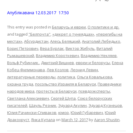
Апублiкавана 12.03.2017 17:50
This entry was posted in
Беларусь и евреи
,
О политике и др.
and tagged
"Белпочта"
,
«декрет о тунеядцах»
,
«перегибы на
местах»
,
Абсурдистан
,
Алесь Беляцкий
,
Анатолий Лебедько
,
Борис Петрович
,
Вера Бурлак
,
Виктор Жибуль
,
Виталий
Рымашевский
,
Владимир Короткевич
,
Владимир Некляев
,
Вольф Рубинчик.
,
Дмитрий Вишнев
,
евреи и белорусы
,
Елена
Кобец-Филимонава
,
Лев Козлов
,
Леонид Левин
,
литературные переводы
,
лолитика
,
Ольга Ковалькова
,
охрана труда
,
посольство Израиля в Беларуси
,
Праведники
народов мира
,
протесты в Беларуси
,
псевдоэксперты
,
Светлана Алексиевич
,
Сергей Шупа
,
Союз белорусских
писателей
,
Шауль Резник
,
Эдуард Акулин
,
Эдуард Кузнецов
,
Юлия Рачински-Спиваков
,
юмор
,
Юрий Губаревич
,
Юрий
Дракохруст
,
Янка Купала
on
March 12, 2017
by
Aaron Shustin
.