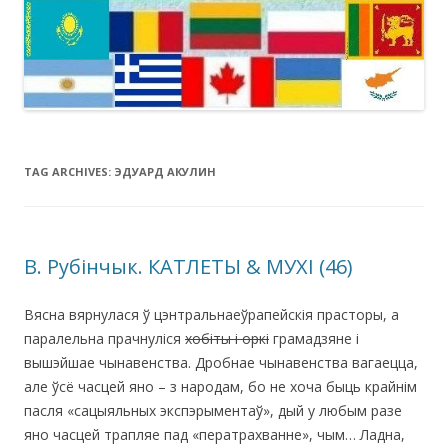
TAG ARCHIVES:
ЭДУАРД АКУЛИН
В. Рубінчык. КАТЛЕТЫ & МУХІ (46)
Вясна вярнулася ў цэнтральнаеўрапейскія прасторы, а
паралельна прачнуліся
хобіты і оркі
грамадзяне і
вышэйшае чынавенства. Дробнае чынавенства вагаецца,
але ўсё часцей яно – з народам, бо не хоча быць крайнім
пасля «сацыяльных экспэрыментаў», дый у любым разе
яно часцей трапляе пад «ператрахванне», чым… Ладна,