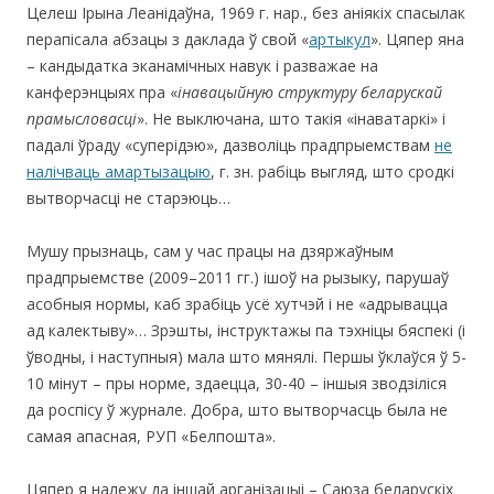
Целеш Ірына Леанідаўна, 1969 г. нар., без аніякіх спасылак
перапісала абзацы з даклада ў свой «
артыкул
». Цяпер яна
– кандыдатка эканамічных навук і разважае на
канферэнцыях пра «
інавацыйную структуру беларускай
прамысловасці
». Не выключана, што такія «інаватаркі» і
падалі ўраду «суперідэю», дазволіць прадпрыемствам
не
налічваць амартызацыю
, г. зн. рабіць выгляд, што сродкі
вытворчасці не старэюць…
Мушу прызнаць, сам у час працы на дзяржаўным
прадпрыемстве (2009–2011 гг.) ішоў на рызыку, парушаў
асобныя нормы, каб зрабіць усё хутчэй і не «адрывацца
ад калектыву»… Зрэшты, інструктажы па тэхніцы бяспекі (і
ўводны, і наступныя) мала што мянялі. Першы ўклаўся ў 5-
10 мінут – пры норме, здаецца, 30-40 – іншыя зводзіліся
да роспісу ў журнале. Добра, што вытворчасць была не
самая апасная, РУП «Белпошта».
Цяпер я належу да іншай арганізацыі – Саюза беларускіх