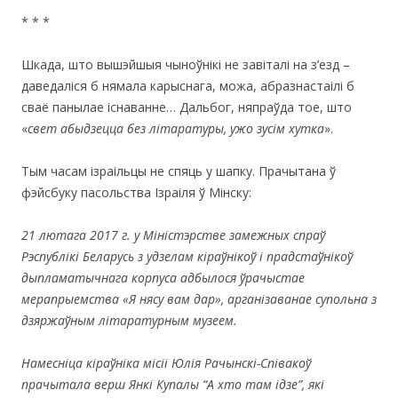
* * *
Шкада, што вышэйшыя чыноўнікі не завіталі на з’езд –
даведаліся б нямала карыснага, можа, абразнастаілі б
сваё панылае існаванне… Дальбог, няпраўда тое, што
«
свет абыдзецца без літаратуры, ужо зусім хутка
».
Тым часам ізраільцы не спяць у шапку. Прачытана ў
фэйсбуку пасольства Ізраіля ў Мінску:
21 лютага 2017 г. у Міністэрстве замежных спраў
Рэспублікі Беларусь з удзелам кіраўнікоў і прадстаўнікоў
дыпламатычнага корпуса адбылося ўрачыстае
мерапрыемства «Я нясу вам дар», арганізаванае супольна з
дзяржаўным літаратурным музеем.
Намесніца кіраўніка місіі Юлія Рачынскі-Співакоў
прачытала верш Янкі Купалы “А хто там iдзе”, які