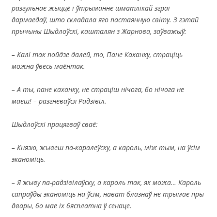
разгульнае жыццё і ўтрыманне шматлікай зграі
дармаедаў, што складала яго пастаянную світу.
З гэтай
прычыны Шыдлоўскі, кашталян з Жарнова, заўважыў:
– Калі так пойдзе далей, то, Пане Каханку, страціць
можна ўвесь маёнтак.
– А ты, пане каханку, не страціш нічога, бо нічога не
маеш! – разгневаўся Радзівіл.
Шыдлоўскі працягваў сваё:
– Князю, жывеш па-каралеўску, а кароль, між тым, на ўсім
эканоміць.
– Я жыву па-радзівілаўску, а кароль так, як можа… Кароль
сапраўды эканоміць на ўсім, нават блазнаў не трымае пры
двары, бо мае іх бясплатна ў сенаце.