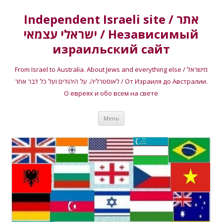
Independent Israeli site / אתר
ישראלי עצמאי / Независимый
израильский сайт
From Israel to Australia. About Jews and everything else / מישראל
לאוסטרליה. על היהודים ועל כל דבר אחר / От Израиля до Австралии.
О евреях и обо всем на свете
Skip
Menu
to
content