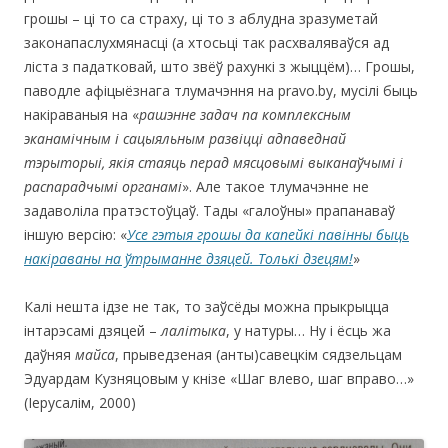
грошы – ці то са страху, ці то з аблудна зразуметай
законапаслухмянасці (а хтосьці так расхваляваўся ад
ліста з падатковай, што звёў рахункі з жыццём)… Грошы,
паводле афіцыёзнага тлумачэння на pravo.by, мусілі быць
накіраваныя на «
рашэнне задач па комплексным
эканамічным і сацыяльным развіцці адпаведнай
тэрыторыі, якія стаяць перад мясцовымі выканаўчымі і
распарадчымі органамі
». Але такое тлумачэнне не
задаволіла пратэстоўцаў. Тады «галоўны» прапанаваў
іншую версію: «
Усе гэтыя грошы да капейкі павінны быць
накіраваны на ўтрыманне дзяцей. Толькі дзецям!
»
Калі нешта ідзе не так, то заўсёды можна прыкрыцца
інтарэсамі дзяцей –
лалітыка
, у натуры… Ну і ёсць жа
даўняя
майса
, прыведзеная (анты)савецкім сядзельцам
Эдуардам Кузняцовым у кнізе «Шаг влево, шаг вправо…»
(Іерусалім, 2000)