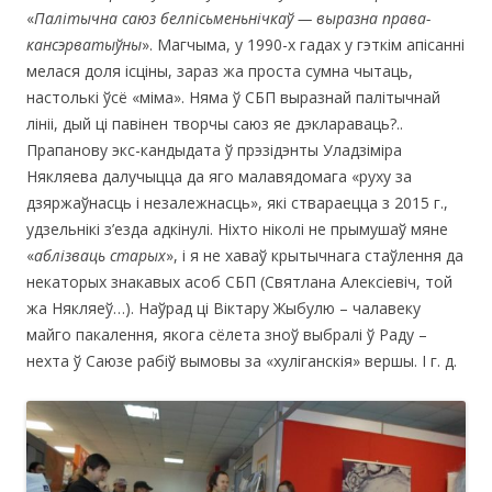
«
Палітычна саюз белпісьменьнічкаў — выразна права-
кансэрватыўны
». Магчыма, у 1990-х гадах у гэткім апісанні
мелася доля ісціны, зараз жа проста сумна чытаць,
настолькі ўсё «міма». Няма ў СБП выразнай палітычнай
лініі, дый ці павінен творчы саюз яе дэклараваць?..
Прапанову экс-кандыдата ў прэзідэнты Уладзіміра
Някляева далучыцца да яго малавядомага «руху за
дзяржаўнасць і незалежнасць», які ствараецца з 2015 г.,
удзельнікі з’езда адкінулі. Ніхто ніколі не прымушаў мяне
«
аблізваць старых
», і я не хаваў крытычнага стаўлення да
некаторых знакавых асоб СБП (Святлана Алексіевіч, той
жа Някляеў…). Наўрад ці Віктару Жыбулю – чалавеку
майго пакалення, якога сёлета зноў выбралі ў Раду –
нехта ў Саюзе рабіў вымовы за «хуліганскія» вершы. І г. д.