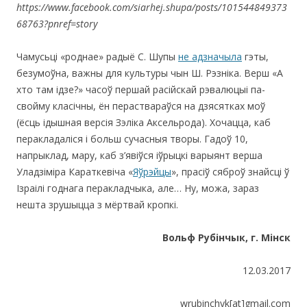
https://www.facebook.com/siarhej.shupa/posts/101544849373
68763?pnref=story
Чамусьці «роднае» радыё С. Шупы
не адзначыла
гэты,
безумоўна, важны для культуры чын Ш. Рэзніка. Верш «А
хто там ідзе?» часоў першай расійскай рэвалюцыі па-
свойму класічны, ён пераствараўся на дзясятках моў
(ёсць ідышная версія Зэліка Аксельрода). Хочацца, каб
перакладаліся і больш сучасныя творы. Гадоў 10,
напрыклад, мару, каб з’явіўся іўрыцкі варыянт верша
Уладзіміра Караткевіча «
Яўрэйцы
», прасіў сяброў знайсці ў
Ізраілі годнага перакладчыка, але… Ну, можа, зараз
нешта зрушыцца з мёртвай кропкі.
Вольф Рубінчык, г. Мінск
12.03.2017
wrubinchyk[at]gmail.com