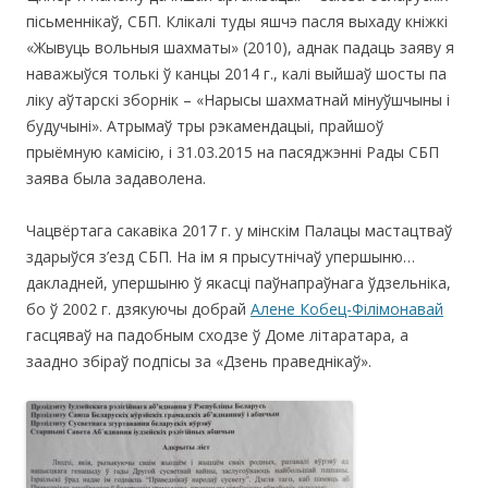
пісьменнікаў, СБП. Клікалі туды яшчэ пасля выхаду кніжкі
«Жывуць вольныя шахматы» (2010), аднак падаць заяву я
наважыўся толькі ў канцы 2014 г., калі выйшаў шосты па
ліку аўтарскі зборнік – «Нарысы шахматнай мінуўшчыны і
будучыні». Атрымаў тры рэкамендацыі, прайшоў
прыёмную камісію, і 31.03.2015 на пасяджэнні Рады СБП
заява была задаволена.
Чацвёртага сакавіка 2017 г. у мінскім Палацы мастацтваў
здарыўся з’езд СБП. На ім я прысутнічаў упершыню…
дакладней, упершыню ў якасці паўнапраўнага ўдзельніка,
бо ў 2002 г. дзякуючы добрай
Алене Кобец-Філімонавай
гасцяваў на падобным сходзе ў Доме літаратара, а
заадно збіраў подпісы за «Дзень праведнікаў».