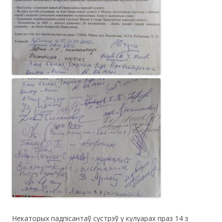
Некаторых падпісантаў сустрэў у кулуарах праз 14 з