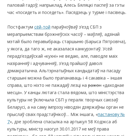
паловай гадоў; напрыклад, Алесь Бяляцкі паспеў за гэты
час «посидеть и поседеть». Пасядзець у турме і пасівець.
Постфактум
сёй-той
параўноўваў з’езд СБП з
мерапрыемствам брэжнеўскіх часоў – маўляў, адзінай
мэтай было перавыбраць старшыню (Барыса Пятровіча),
у якога, да таго ж, не аказалася канкурэнтаў. Усёй
перадз’ездаўскай «кухні» не ведаю, але, паводле маіх
назіранняў і адчуванняў, з’езд прайшоў даволі
дэмакратычна. Альтэрнатыўных кандыдатаў на пасаду
старшыні можна было прапанаваць і 4 сакавіка – іншая
справа, што ніхто не пажадаў лезці на
ражон
«даходнае
месца». У канцы лютага стала вядома, што міністэрства
культуры не ўключыла СБП у пералік творчых саюзаў
Беларусі, а на саму імпрэзу ніводзін дзяржаўны орган не
прыслаў сваіх прадстаўнікоў… Між іншага, «
пастанову №
7
», дзе зроблена спасылка на артыкул 58 Кодэкса аб
культуры, міністр наогул 30.01.2017 не меў права