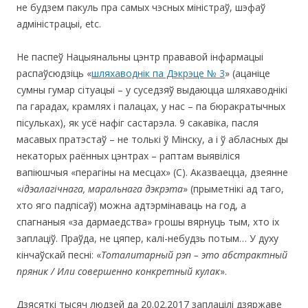
не будзем пакуль пра самых чэсных міністраў, шэфаў
адміністрацыі, etc.
Не паспеў Нацыянальны цэнтр прававой інфармацыі
распаўсюдзіць «
шляхаводнік па Дэкрэце № 3
» (ацаніце
сумны гумар сітуацыі – у суседзяў выдаюцца шляхаводнікі
па гарадах, крамлях і палацах, у нас – па бюракратычных
пісульках), як усё нафіг састарэла. 9 cакавіка, пасля
масавых пратэстаў – не толькі ў Мінску, а і ў абласных ды
некаторых раённых цэнтрах – раптам выявіліся
вапіюшчыя «перагіны на месцах» (С). Аказваецца, дзеянне
«
ідэалагічнага,
маральнага дэкрэта
» (прыметнікі ад таго,
хто яго падпісаў) можна адтэрмінаваць на год, а
спагнаныя «за дармаедства» грошы вярнуць тым, хто іх
заплаціў. Праўда, не цяпер, калі-небудзь потым… У духу
кінчаўскай песні: «
Тоталитарный рэп – это абстрактный
пряник / Или совершенно конкретный кулак
».
Дзясяткі тысяч людзей да 20.02.2017 заплацілі дзяржаве