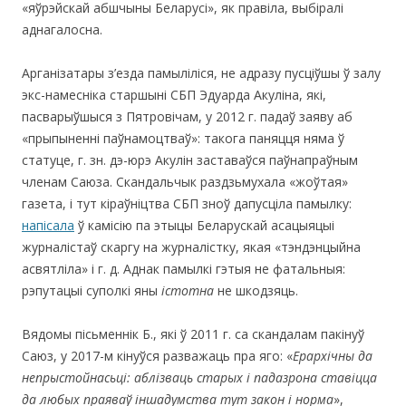
«яўрэйскай абшчыны Беларусі», як правіла, выбіралі
аднагалосна.
Арганізатары з’езда памыліліся, не адразу пусціўшы ў залу
экс-намесніка старшыні СБП Эдуарда Акуліна, які,
пасварыўшыся з Пятровічам, у 2012 г. падаў заяву аб
«прыпыненні паўнамоцтваў»: такога паняцця няма ў
статуце, г. зн. дэ-юрэ Акулін заставаўся паўнапраўным
членам Саюза. Скандальчык раздзьмухала «жоўтая»
газета, і тут кіраўніцтва СБП зноў дапусціла памылку:
напісала
ў камісію па этыцы Беларускай асацыяцыі
журналістаў скаргу на журналістку, якая «тэндэнцыйна
асвятліла» і г. д. Аднак памылкі гэтыя не фатальныя:
рэпутацыі суполкі яны
істотна
не шкодзяць.
Вядомы пісьменнік Б., які ў 2011 г. са скандалам пакінуў
Саюз, у 2017-м кінуўся разважаць пра яго: «
Ерархічны да
непрыстойнасьці: аблізваць старых і падазрона ставіцца
да любых праяваў іншадумства тут закон і норма
»,