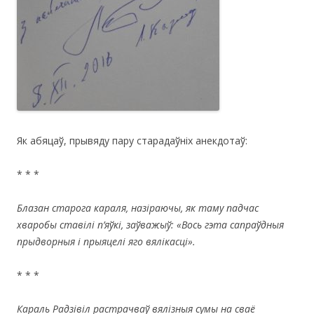
Як абяцаў, прывяду пару старадаўніх анекдотаў:
* * *
Блазан старога караля, назіраючы, як таму падчас
хваробы ставілі п’яўкі, заўважыў: «Вось гэта сапраўдныя
прыдворныя і прыяцелі яго вялікасці».
* * *
Караль Радзівіл растрачваў вялізныя сумы на сваё