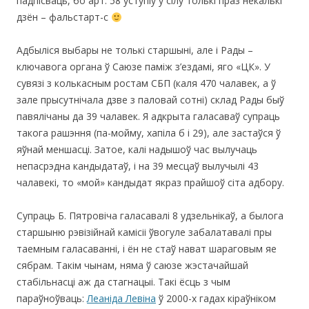
падпісваць, бо арт. 58 уступіў у сілу толькі праз некалькі
дзён – фальстарт-с
Адбыліся выбары не толькі старшыні, але і Рады –
ключавога органа ў Саюзе паміж з’ездамі, яго «ЦК». У
сувязі з колькасным ростам СБП (каля 470 чалавек, а ў
зале прысутнічала дзве з паловай сотні) склад Рады быў
павялічаны да 39 чалавек. Я адкрыта галасаваў супраць
такога рашэння (па-мойму, хапіла б і 29), але застаўся ў
яўнай меншасці. Затое, калі надышоў час вылучаць
непасрэдна кандыдатаў, і на 39 месцаў вылучылі 43
чалавекі, то «мой» кандыдат якраз прайшоў сіта адбору.
Супраць Б. Пятровіча галасавалі 8 удзельнікаў, а былога
старшыню рэвізійнай камісіі ўвогуле забалатавалі пры
таемным галасаванні, і ён не стаў нават шараговым яе
сябрам. Такім чынам, няма ў саюзе жэстачайшай
стабільнасці аж да стагнацыі. Такі ёсць з чым
параўноўваць:
Леаніда Левіна
ў 2000-х гадах кіраўніком