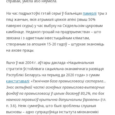
справай, умела або няўмела.
На час падрыхтоўкі гэтай серыі ў бальніцах
памерлі
тры з
пяці жанчын, якія атрымалі цяжкія апёкі (звыш 50%
паверхні скуры) у час выбуху на Скідзельскім цукровым
камбінаце. Недахоп грошай на прадпрыемствах – што
звязана і з адметным інвестыцыйным кліматам,
створаным за апошнія 15-20 гадоў – штурхае эканоміць
на ахове працы.
Яшчэ ў маі 2004 г. аўтары даклада «Нацыянальная
стратэгія ўстойлівага сацыяльна-эканамічнага развіцця
Рэспублікі Беларусь на перыяд да 2020 года» з сумам
канстатавалі
: «
Тэхнічная база прамысловасці састарэла…
Знос актыўнай часткі асноўных прамыслова-вытворчых
фондаў па прамысловасці ў цэлым дасягнуў 80,2%, то бок
намнога перавысіў крытычна дапушчальны ўзровень
» (гл.
п. 3.6). Неяк сумнеўна, што былі зроблены слушныя
высновы – адно супрацоўніца інстытута мінэканомікі