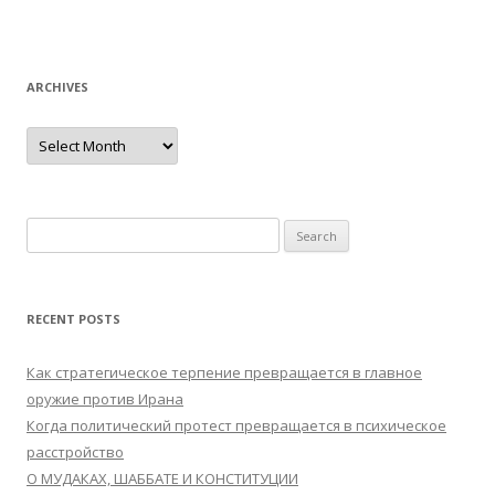
ARCHIVES
Archives
Search
for:
RECENT POSTS
Как стратегическое терпение превращается в главное
оружие против Ирана
Когда политический протест превращается в психическое
расстройство
О МУДАКАХ, ШАББАТЕ И КОНСТИТУЦИИ