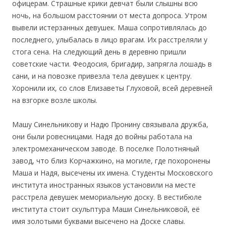
офицерам. Страшные крики девчат были слышны всю
ночь, на большом расстоянии от места допроса. Утром
вывели истерзанных девушек. Маша сопротивлялась до
последнего, улыбалась в лицо врагам. Их расстреляли у
стога сена. На следующий день в деревню пришли
советские части. Феодосия, бригадир, запрягла лошадь в
сани, и на повозке привезла тела девушек к центру.
Хоронили их, со слов Елизаветы Глуховой, всей деревней
на взгорке возле школы.
Машу Синельникову и Надю Пронину связывала дружба,
они были ровесницами. Надя до войны работала на
электромеханическом заводе. В поселке Полотняный
завод, что близ Корчажкино, на могиле, где похоронены
Маша и Надя, высечены их имена. Студенты Московского
института иностранных языков установили на месте
расстрела девушек мемориальную доску. В вестибюле
института стоит скульптура Маши Синельниковой, её
имя золотыми буквами высечено на Доске славы.