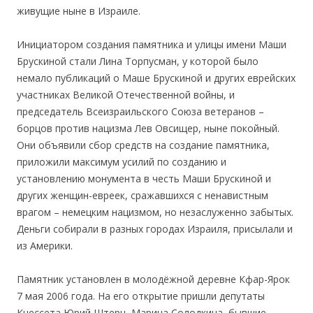
живущие ныне в Израиле.
Инициатором создания памятника и улицы имени Маши
Брускиной стали Лина Торпусман, у которой было
немало публикаций о Маше Брускиной и других еврейских
участниках Великой Отечественной войны, и
председатель Всеизраильского Союза ветеранов –
борцов против нацизма Лев Овсищер, ныне покойный.
Они объявили сбор средств на создание памятника,
приложили максимум усилий по созданию и
установлению монумента в честь Маши Брускиной и
других женщин-евреек, сражавшихся с ненавистным
врагом – немецким нацизмом, но незаслуженно забытых.
Деньги собирали в разных городах Израиля, присылали и
из Америки.
Памятник установлен в молодёжной деревне Кфар-Ярок
7 мая 2006 года. На его открытие пришли депутаты
Кнессета Юрий Штерн, Марина Солодкина, бывшие