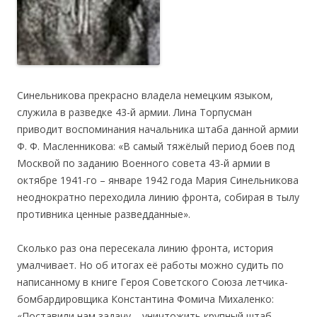
Синельникова прекрасно владела немецким языком,
служила в разведке 43-й армии. Лина Торпусман
приводит воспоминания начальника штаба данной армии
Ф. Ф. Масленникова: «В самый тяжёлый период боев под
Москвой по заданию Военного совета 43-й армии в
октябре 1941-го – январе 1942 года Мария Синельникова
неоднократно переходила линию фронта, собирая в тылу
противника ценные разведданные».
Сколько раз она пересекала линию фронта, история
умалчивает. Но об итогах её работы можно судить по
написанному в книге Героя Советского Союза летчика-
бомбардировщика Константина Фомича Михаленко:
«Поставили нам задачу – уничтожить крупный штаб