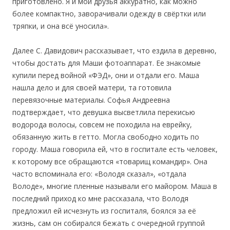
приготовлено. Я и мои друзья аккуратно, как можно
более компактно, заворачивали одежду в свёртки или
тряпки, и она всё уносила».
Далее С. Давидович рассказывает, что ездила в деревню,
чтобы достать для Маши фотоаппарат. Ее знакомые
купили перед войной «ФЭД», они и отдали его. Маша
нашла дело и для своей матери, та готовила
перевязочные материалы. Софья Андреевна
подтверждает, что девушка высветлила перекисью
водорода волосы, совсем не походила на еврейку,
обязанную жить в гетто. Могла свободно ходить по
городу. Маша говорила ей, что в госпитале есть человек,
к которому все обращаются «товарищ командир». Она
часто вспоминала его: «Володя сказал», «отдала
Володе», многие пленные называли его майором. Маша в
последний приход ко мне рассказала, что Володя
предложил ей исчезнуть из госпиталя, боялся за её
жизнь, сам он собирался бежать с очередной группой