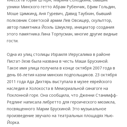
узники Минского гетто Абрам Рубенчик, Ефим Гольдин,
Моше Цимкинд, Аня Гуревич, Давид Таубкин, бывший
полковник Советской армии Лев Овсищер, скульптор,
автор памятника Йоэль Шмуклер, инициатор создания
этого памятника Лина Торпусман, многие другие видные
гости.
Одна из улиц столицы Израиля Иерусалима в районе
Писгат-Зеэв была названа в честь Маши Брускиной.
Такое имя улица получила в конце октября 2007 года в
день 66-летия казни минских подпольщиков. 23 октября
2011 года Ада Дихтярь выступала в музее еврейского
наследия и Холокоста в Мемориальной синагоге на
Поклонной горе. Она сообщила, что Дженни Станимфф-
Редлинг написала либретто для героического мюзикла,
посвященного Марии Брускиной. Это музыкальное
произведение звучало на театральных площадях Нью-
Йорка.