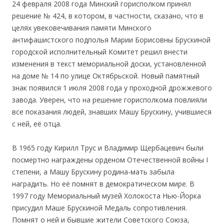
24 февраля 2008 года Минский горисполком принял
решение № 424, в котором, в частности, сказано, что в
целях увековечивания памяти Минского
антифашистского подполья Марии Борисовны Брускиной
городской исполнительный Комитет решил внести
изменения в текст мемориальной доски, установленной
на доме № 14 по улице Октябрьской. Новый памятный
знак появился 1 июля 2008 года у проходной дрожжевого
завода. Уверен, что на решение горисполкома повлияли
все показания людей, знавших Машу Брускину, учившиеся
с ней, её отца.
В 1965 году Кирилл Трус и Владимир Щербацевич были
посмертно награждены орденом Отечественной войны I
степени, а Машу Брускину родина-мать забыла
наградить. Но её помнят в демократическом мире. В
1997 году Мемориальный музей Холокоста Нью-Йорка
присудил Маше Брускиной Медаль сопротивления.
Помнят о ней и бывшие жители Советского Союза,