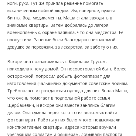
ноги, руки. Тут же приняла решение помогать
искалеченным войной людям. Им, наверное, нужны
бинты, йод, медикаменты. Маша стала заходить в
знакомые квартиры. Затем добралась до лагеря
военнопленных, охране заявила, что она медсестра. Её
пропустили. Раненые были благодарны незнакомой
девушке за перевязки, за лекарства, за заботу о них.
Вскоре она познакомилась с Кириллом Трусом,
приходила к нему домой. Он посоветовал ей быть более
осторожной, попросил добыть фотоаппарат для
изготовления фальшивых документов советским воинам.
Требовалась и гражданская одежда для них. Знала Маша,
что очень помогает в подпольной работе семья
Щербацевич, и вскоре они вместе занялись благим
делом. Она сумела через кого-то из знакомых найти
фотоаппарат. Работы у них было много: подыскивали
конспиративные квартиры, адреса которых вручали
убегающим солдатам и офицерам, добывали паспорта