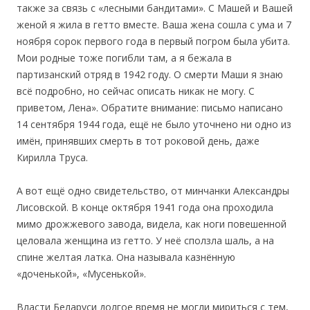
также за связь с «лесными бандитами». С Машей и Вашей
женой я жила в гетто вместе. Ваша жена сошла с ума и 7
ноября сорок первого года в первый погром была убита.
Мои родные тоже погибли там, а я бежала в
партизанский отряд в 1942 году. О смерти Маши я знаю
всё подробно, но сейчас описать никак не могу. С
приветом, Лена». Обратите внимание: письмо написано
14 сентября 1944 года, ещё не было уточнено ни одно из
имён, принявших смерть в тот роковой день, даже
Кирилла Труса.
А вот ещё одно свидетельство, от минчанки Александры
Лисовской. В конце октября 1941 года она проходила
мимо дрожжевого завода, видела, как ноги повешенной
целовала женщина из гетто. У неё сползла шаль, а на
спине желтая латка. Она называла казнённую
«доченькой», «Мусенькой».
Власти Беларуси долгое время не могли мириться с тем,