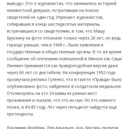
выводу». Это о журналистах, что занимались историей
неизвестной девушки, потративших на поиски
свидетелей не один год. Упрекают журналистов,
собиравших в конце шестидесятых материалы,
встречавшихся со свидетелями, в том, что Машу
Брускину на фото опознали только через 20 лет, но ведь
гораздо раньше, чем в 1968 г., были заявления в
государственные и общественные органы. В то же время
сообщение об опознании повешенной в Минске как Саши
Линевич принимается как правдоподобная версия даже
через 60 лет со дня гибели. На конференции 1992 года
прозвучала реплика Гуленко, что в газете «Правда» было
опубликовано фото, найденное в солдатском медальоне.
Откликнулись на это 24 мамы из разных мест
проживания и сказали, что это их сын. Но это намного
позже, в 84-85 году. Лет через пятьдесят найдутся еще
претенденты.
Владимир Фрейдин, Лев Аркадьев, Ада Дихтярь провели