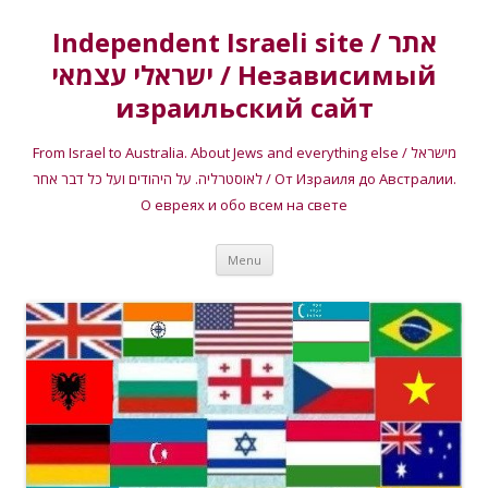
Independent Israeli site / אתר
ישראלי עצמאי / Независимый
израильский сайт
From Israel to Australia. About Jews and everything else / מישראל
לאוסטרליה. על היהודים ועל כל דבר אחר / От Израиля до Австралии.
О евреях и обо всем на свете
Skip
Menu
to
content