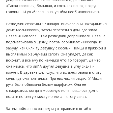
«Такая красивая, большая, и коса, как венок, вокруг
головы. …И улыбалась она, улыбка необыкновенная».
Разведчиц схватили 17 января. Вначале они находились в
доме Мельникович, затем перевели в дом, где жила
Наталья Павлова… Там разведчиц допрашивали. Наташа
подсматривала в щёлку, потом сообщила: «Никогда не
забуду, как били ту девушку с косами. Немцы и пряжкой и
выспятками (каблуками сапог). Она упадёт, да как
вскочит, и всё ему по-немецки что-то говорит. Да что
она немка, что ли? А другая девушка в углу сидит и
плачет. В деревне шёл слух, что их арестовали в стогу
сена, где они прятались. При них нашли рацию. У Маши
рука была обвязана белым шарфиком. Она ее
отморозила, когда в морозную ночь пришлось долго
ползти по снегу к месту ночлега – стогу сена».
Затем пойманных разведчиц отправили в штаб к