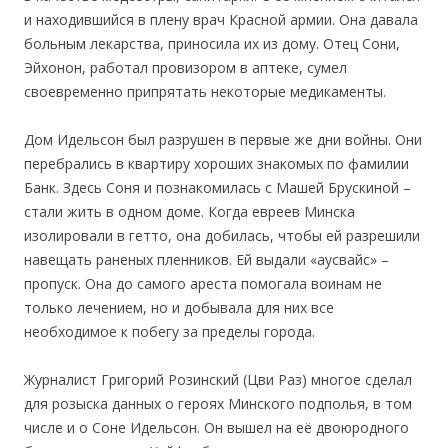
и находившийся в плену врач Красной армии. Она давала
больным лекарства, приносила их из дому. Отец Сони,
Эйхонон, работал провизором в аптеке, сумел
своевременно припрятать некоторые медикаменты.
Дом Идельсон был разрушен в первые же дни войны. Они
перебрались в квартиру хороших знакомых по фамилии
Банк. Здесь Соня и познакомилась с Машей Брускиной –
стали жить в одном доме. Когда евреев Минска
изолировали в гетто, она добилась, чтобы ей разрешили
навещать раненых пленников. Ей выдали «аусвайс» –
пропуск. Она до самого ареста помогала воинам не
только лечением, но и добывала для них все
необходимое к побегу за пределы города.
Журналист Григорий Розинский (Цви Раз) многое сделал
для розыска данных о героях Минского подполья, в том
числе и о Соне Идельсон. Он вышел на её двоюродного