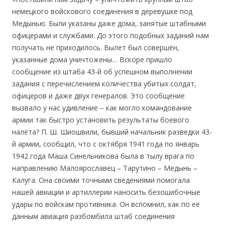
немецкого войскового соединения в деревушке под
Медынью. Были указаны даже дома, занятые штабными
офицерами и службами. До этого подобных заданий нам
получать не приходилось. Вылет был совершён,
указанные дома уничтожены… Вскоре пришло
сообщение из штаба 43-й об успешном выполнении
задания с перечислением количества убитых солдат,
офицеров и даже двух генералов. Это сообщение
вызвало у нас удивление – как могло командование
армии так быстро установить результаты боевого
налёта? П. Ш. Шиошвили, бывший начальник разведки 43-
й армии, сообщил, что с октября 1941 года по январь
1942 года Маша Синельникова была в тылу врага по
направлению Малоярославец – Тарутино – Медынь –
Калуга. Она своими точными сведениями помогала
нашей авиации и артиллерии наносить безошибочные
удары по войскам противника. Он вспомнил, как по её
данным авиация разбомбила штаб соединения