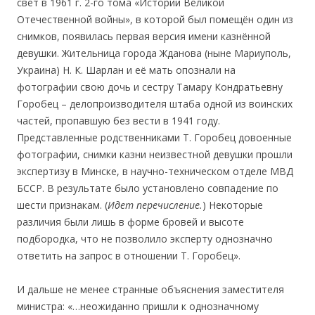
свет в 1961 г. 2-го тома «Истории Великой
Отечественной войны», в которой был помещён один из
снимков, появилась первая версия имени казнённой
девушки. Жительница города Жданова (ныне Мариуполь,
Украина) Н. К. Шарлан и её мать опознали на
фотографии свою дочь и сестру Тамару Кондратьевну
Горобец – делопроизводителя штаба одной из воинских
частей, пропавшую без вести в 1941 году.
Представленные родственниками Т. Горобец довоенные
фотографии, снимки казни неизвестной девушки прошли
экспертизу в Минске, в научно-техническом отделе МВД
БССР. В результате было установлено совпадение по
шести признакам. (
Идет перечисление.
) Некоторые
различия были лишь в форме бровей и высоте
подбородка, что не позволило эксперту однозначно
ответить на запрос в отношении Т. Горобец».
И дальше не менее странные объяснения заместителя
министра: «…неожиданно пришли к однозначному