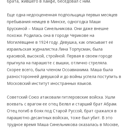
брата, жившего в Хайфе, беседовал с ним.
Еще одна недооцененная подпольщица первых месяцев
пребывания немцев в Минске, одногодка Маши
Брускиной – Маша Синельникова. Они даже внешне
похожи. Родилась она в городе Черикове на
Могилёвщине в 1924 году. Девушка, как описывает её
израильская журналистка Лина Торпусман, была
красивой, высокой, стройной. Первая в своем городе
прыгнула на парашюте с вышки, отлично стреляла.
Скорее всего, была членом Осоавиахима. Маша была
разносторонней девушкой и до войны успела поступить в
Московский институт иностранных языков.
Советский Союз атаковали гитлеровские войска. Ушли
воевать с врагом ее отец Велвл и старший брат Абрам.
Отец погиб в боях под Старой Руссой, брат сражался в
парашютно-десантных войсках, тоже был убит. В это
трудное время Маша Синельникова оказалась в Москве,