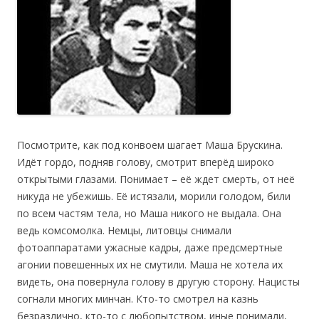
Посмотрите, как под конвоем шагает Маша Брускина.
Идёт гордо, подняв голову, смотрит вперёд широко
открытыми глазами. Понимает – её ждет смерть, от неё
никуда не убежишь. Её истязали, морили голодом, били
по всем частям тела, но Маша никого не выдала. Она
ведь комсомолка. Немцы, литовцы снимали
фотоаппаратами ужасные кадры, даже предсмертные
агонии повешенных их не смутили. Маша не хотела их
видеть, она повернула голову в другую сторону. Нацисты
согнали многих минчан. Кто-то смотрел на казнь
безразлично, кто-то с любопытством, иные понимали,