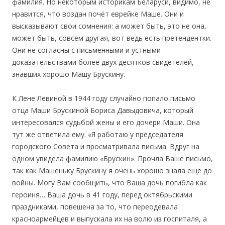
фамилия. Но некоторым историкам Беларуси, видимо, не
нравится, что воздан почёт еврейке Маше. Они и
высказывают свои сомнения: а может быть, это не она,
может быть, совсем другая, вот ведь есть претендентки.
Они не согласны с письменными и устными
доказательствами более двух десятков свидетелей,
знавших хорошо Машу Брускину.
К Лене Левиной в 1944 году случайно попало письмо
отца Маши Брускиной Бориса Давыдовича, который
интересовался судьбой жены и его дочери Маши. Она
тут же ответила ему. «Я работаю у председателя
городского Совета и просматривала письма. Вдруг на
одном увидела фамилию «Брускин». Прочла Ваше письмо,
так как Машеньку Брускину я очень хорошо знала еще до
войны. Могу Вам сообщить, что Ваша дочь погибла как
героиня… Ваша дочь в 41 году, перед октябрьскими
праздниками, повешена за то, что переодевала
красноармейцев и выпускала их на волю из госпиталя, а