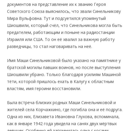
документов на представление их к званию Героя
Советского Союза выяснилось, что звали Синельникову
Мира Вульфовна. Тут и подсуетился упомянутый
Шиошвили, который счёл, что Синельникова могла быть
предателем, работающим и поныне на радиостанции
Израиля или США. То он её хвалил за важную работу
разведчицы, то стал наговаривать на неё.
Имя Маши Синельниковой было указано на памятнике у
братской могилы павших воинов, но после выступления
Шиошвили убрано. Только благодаря усилиям Машиной
тёти, которой пришлось ехать в Калугу к областным
властям, имя героини восстановили.
Была встреча близких родных Маши Синельниковой и
жителей села Корчажкино, где погибла она и её подруга.
Одна из них, Елизавета Ивановна Глухова, вспоминала,
как в январе 1942 года увидела на санях двух мёртвых
девушек. Особенно ей запомнилась одна с косами.