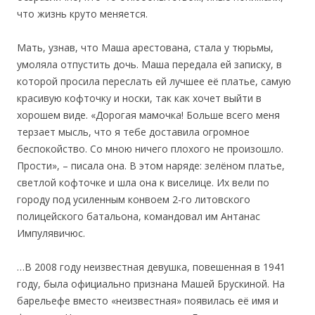
что жизнь круто меняется.
Мать, узнав, что Маша арестована, стала у тюрьмы,
умоляла отпустить дочь. Маша передала ей записку, в
которой просила переслать ей лучшее её платье, самую
красивую кофточку и носки, так как хочет выйти в
хорошем виде. «Дорогая мамочка! Больше всего меня
терзает мысль, что я тебе доставила огромное
беспокойство. Со мною ничего плохого не произошло.
Прости», – писала она. В этом наряде: зелёном платье,
светлой кофточке и шла она к виселице. Их вели по
городу под усиленным конвоем 2-го литовского
полицейского батальона, командовал им Антанас
Импулявичюс.
…В 2008 году неизвестная девушка, повешенная в 1941
году, была официально признана Машей Брускиной. На
барельефе вместо «неизвестная» появилась её имя и