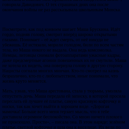
говорила Давидович. О тех страшных днях она после
окончания войны не раз рассказывала школьникам Минска.
Посмотрите, как под конвоем шагает Маша Брускина. Идёт
гордо, подняв голову, смотрит вперёд широко открытыми
глазами. Понимает – её ждет смерть, от неё никуда не
убежишь. Её истязали, морили голодом, били по всем частям
тела, но Маша никого не выдала. Она ведь комсомолка.
Немцы, литовцы снимали фотоаппаратами ужасные кадры,
даже предсмертные агонии повешенных их не смутили. Маша
не хотела их видеть, она повернула голову в другую сторону.
Нацисты согнали многих минчан. Кто-то смотрел на казнь
безразлично, кто-то с любопытством, иные понимали, что
жизнь круто меняется.
Мать, узнав, что Маша арестована, стала у тюрьмы, умоляла
отпустить дочь. Маша передала ей записку, в которой просила
переслать ей лучшее её платье, самую красивую кофточку и
носки, так как хочет выйти в хорошем виде. «Дорогая
мамочка! Больше всего меня терзает мысль, что я тебе
доставила огромное беспокойство. Со мною ничего плохого
не произошло. Прости», – писала она. В этом наряде: зелёном
платье, светлой кофточке и шла она к виселице. Их вели по