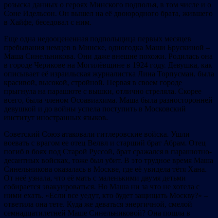
розыска данных о героях Минского подполья, в том числе и о
Соне Идельсон. Он вышел на её двоюродного брата, жившего
в Хайфе, беседовал с ним.
Еще одна недооцененная подпольщица первых месяцев
пребывания немцев в Минске, одногодка Маши Брускиной –
Маша Синельникова. Они даже внешне похожи. Родилась она
в городе Черикове на Могилёвщине в 1924 году. Девушка, как
описывает её израильская журналистка Лина Торпусман, была
красивой, высокой, стройной. Первая в своем городе
прыгнула на парашюте с вышки, отлично стреляла. Скорее
всего, была членом Осоавиахима. Маша была разносторонней
девушкой и до войны успела поступить в Московский
институт иностранных языков.
Советский Союз атаковали гитлеровские войска. Ушли
воевать с врагом ее отец Велвл и старший брат Абрам. Отец
погиб в боях под Старой Руссой, брат сражался в парашютно-
десантных войсках, тоже был убит. В это трудное время Маша
Синельникова оказалась в Москве, где её увидела тётя Хана.
От неё узнала, что её мать с маленькими двумя детьми
собирается эвакуироваться. Но Маша ни за что не хотела с
ними ехать. «Если все уедут, кто будет защищать Москву?» –
ответила она тете. Куда же деваться энергичной, смелой
семнадцатилетней Маше Синельниковой? Она пошла в