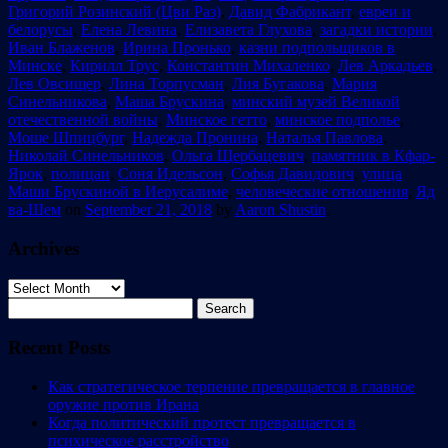
Григорий Розинский (Цви Раз)
,
Давид Фабрикант
,
евреи и
белорусы
,
Елена Левина
,
Елизавета Глухова
,
загадки истории
,
Иван Блаженов
,
Ирина Пронько
,
казни подпольщиков в
Минске
,
Кирилл Трус
,
Константин Михаленко
,
Лев Аркадьев
,
Лев Овсищер
,
Лина Торпусман
,
Лия Бугакова
,
Мария
Синельникова
,
Маша Брускина
,
минский музей Великой
отечественной войны
,
Минское гетто
,
минское подполье
,
Моше Шпицбург
,
Надежда Пронина
,
Наталья Павлова
,
Николай Синельников
,
Ольга Щербацевич
,
памятник в Кфар-
Ярок
,
полицаи
,
Соня Идельсон
,
Софья Давидович
,
улица
Маши Брускиной в Иерусалиме
,
человеческие отношения
,
Яд
ва-Шем
on
September 21, 2018
by
Aaron Shustin
.
Archives
Archives
Search
for:
Recent Posts
Как стратегическое терпение превращается в главное
оружие против Ирана
Когда политический протест превращается в
психическое расстройство