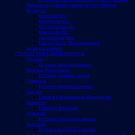
Материалы о жизни евреев других городов
Беларуси
Минская обл.
Витебская обл.
Могилевская обл.
Брестская обл.
Гродненская обл.
Как это было. Воспоминания
Беларусь и евреи
СТРАНЫ ЗАПАДНОЙ ЕВРОПЫ
Польша
История польских евреев
Чешская Республика
История чешских евреев
Германия
История немецких евреев
Англия
Евреи в Соединенном Королевстве
Франция
Евреи во Франции
Румыния
История румынских евреев
Болгария
История болгарских евреев