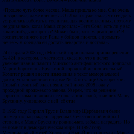
«Прошло чуть более месяца, Маша пришла ко мне. Она очень
повзрослела, даже внешне …От Люси я уже знала, что ее дочь
устроилась работать в госпиталь для военнопленных, поэтому
не удивилась, когда Маша спросила: «Тётя Соня, есть ли у вас
какие-нибудь лекарства? Может быть, хоть марганцовка? В
госпитале ничего нет. Раны у бойцов гноятся, а промыть
нечем». Я обещала ей достать лекарства и достала».
24 февраля 2008 года Минский горисполком принял решение
№ 424, в котором, в частности, сказано, что в целях
увековечивания памяти Минского антифашистского подполья
Марии Борисовны Брускиной городской исполнительный
Комитет решил внести изменения в текст мемориальной
доски, установленной на доме № 14 по улице Октябрьской.
Новый памятный знак появился 1 июля 2008 года у
проходной дрожжевого завода. Уверен, что на решение
горисполкома повлияли все показания людей, знавших Машу
Брускину, учившиеся с ней, её отца.
В 1965 году Кирилл Трус и Владимир Щербацевич были
посмертно награждены орденом Отечественной войны I
степени, а Машу Брускину родина-мать забыла наградить. Но
её помнят в демократическом мире. В 1997 году
Мемориальный музей Холокоста Нью-Йорка присудил Маше