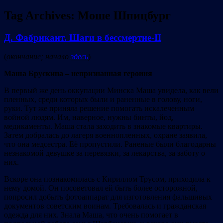
Tag Archives:
Моше Шпицбург
Д. Фабрикант. Шаги в бессмертие-II
(
окончание; начало
здесь
)
Маша Брускина – непризнанная героиня
В первый же день оккупации Минска Маша увидела, как вели
пленных, среди которых были и раненные в голову, ноги,
руки. Тут же приняла решение помогать искалеченным
войной людям. Им, наверное, нужны бинты, йод,
медикаменты. Маша стала заходить в знакомые квартиры.
Затем добралась до лагеря военнопленных, охране заявила,
что она медсестра. Её пропустили. Раненые были благодарны
незнакомой девушке за перевязки, за лекарства, за заботу о
них.
Вскоре она познакомилась с Кириллом Трусом, приходила к
нему домой. Он посоветовал ей быть более осторожной,
попросил добыть фотоаппарат для изготовления фальшивых
документов советским воинам. Требовалась и гражданская
одежда для них. Знала Маша, что очень помогает в