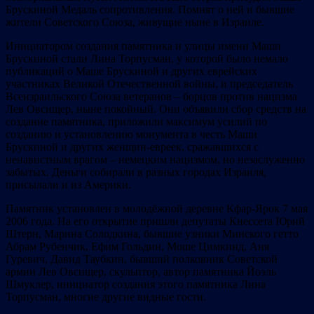
Брускиной Медаль сопротивления. Помнят о ней и бывшие
жители Советского Союза, живущие ныне в Израиле.
Инициатором создания памятника и улицы имени Маши
Брускиной стали Лина Торпусман, у которой было немало
публикаций о Маше Брускиной и других еврейских
участниках Великой Отечественной войны, и председатель
Всеизраильского Союза ветеранов – борцов против нацизма
Лев Овсищер, ныне покойный. Они объявили сбор средств на
создание памятника, приложили максимум усилий по
созданию и установлению монумента в честь Маши
Брускиной и других женщин-евреек, сражавшихся с
ненавистным врагом – немецким нацизмом, но незаслуженно
забытых. Деньги собирали в разных городах Израиля,
присылали и из Америки.
Памятник установлен в молодёжной деревне Кфар-Ярок 7 мая
2006 года. На его открытие пришли депутаты Кнессета Юрий
Штерн, Марина Солодкина, бывшие узники Минского гетто
Абрам Рубенчик, Ефим Гольдин, Моше Цимкинд, Аня
Гуревич, Давид Таубкин, бывший полковник Советской
армии Лев Овсищер, скульптор, автор памятника Йоэль
Шмуклер, инициатор создания этого памятника Лина
Торпусман, многие другие видные гости.