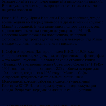
бывшие с ней в гетто, помогавшие ей в выполнении заданий.
Вот откуда нужно исходить при доказательствах о том, кого
нацисты повесили.
Еще в 1971 году Ирина Ивановна Пронько сообщала, что до
войны ходили во Дворец пионеров в драматический кружок с
Машей Брускиной. В нем занимались полтора-два года, она
хорошо помнит, что казненную девушку звали Машей.
Особенно Маша похожа на повешенную, на первой
фотографии, где троих ведут на казнь, и четвертой, где Маша
в кадре крупным планом в петле на виселице.
И Софья Андреевна Давидович, член КПСС с 1929 года,
свидетельствовала, что девушка, изображенная на фотографии
– это Маша Брускина. Она увидела ее на странице книги
«Великая Отечественная война Советского Союза 1941-1945»
1967 года издания и на странице 225 учебника истории для
10-х классов, изданных в 1968 году в Минске. Софья
Андреевна трудилась вместе с мамой Маши Лией
Моисеевной, которая работала в одном из управлений
Госиздата БССР. Часто видела девушку в годы оккупации
города. Вещи мать передавала дочери в ее присутствии.
Лия Бугакова и Борис Брускин – родители Маши