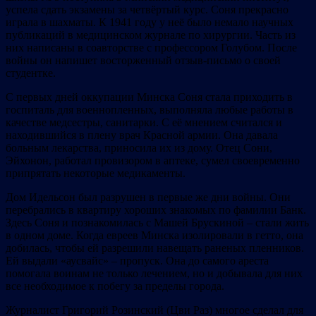
успела сдать экзамены за четвёртый курс. Соня прекрасно
играла в шахматы. К 1941 году у неё было немало научных
публикаций в медицинском журнале по хирургии. Часть из
них написаны в соавторстве с профессором Голубом. После
войны он напишет восторженный отзыв-письмо о своей
студентке.
С первых дней оккупации Минска Соня стала приходить в
госпиталь для военнопленных, выполняла любые работы в
качестве медсестры, санитарки. С её мнением считался и
находившийся в плену врач Красной армии. Она давала
больным лекарства, приносила их из дому. Отец Сони,
Эйхонон, работал провизором в аптеке, сумел своевременно
припрятать некоторые медикаменты.
Дом Идельсон был разрушен в первые же дни войны. Они
перебрались в квартиру хороших знакомых по фамилии Банк.
Здесь Соня и познакомилась с Машей Брускиной – стали жить
в одном доме. Когда евреев Минска изолировали в гетто, она
добилась, чтобы ей разрешили навещать раненых пленников.
Ей выдали «аусвайс» – пропуск. Она до самого ареста
помогала воинам не только лечением, но и добывала для них
все необходимое к побегу за пределы города.
Журналист Григорий Розинский (Цви Раз) многое сделал для