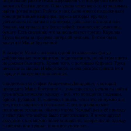
подпольной работе семья Щербацевич, и вскоре они вместе
занялись благим делом. Она сумела через кого-то из знакомых
найти фотоаппарат. Работы у них было много: подыскивали
конспиративные квартиры, адреса которых вручали
убегающим солдатам и офицерам, добывали паспорта или
бланки, материалы для фотографий: химические реактивы,
бумагу. Есть сведения, что за июль-август группа Кирилла
Труса вывела за пределы лагеря 48 человек. В этом была
заслуга и Маши Брускиной.
В лазарете Маша считалась одной из ключевых фигур
добровольных помощников, подпольщиков, но об этом никто
не должен был знать. Кроме того, с помощью Кирилла Труса
печатались сводки Информбюро, и она распространяла их в
городе и лагере военнопленных.
Свидетельство Софьи Андреевны Давидович, к которой
приходила Маша Брускина: «…она спросила, нельзя ли найти
где-нибудь мужскую одежду – всё, что попадется: пиджаки,
брюки, рубашки. Я, конечно, поняла, что и это ей нужно для
тех, кто находился в госпитале. С тех пор она ко мне
постоянно заходила, обычно утром. Каждый раз к её приходу
у меня уже что-нибудь было приготовлено. Я и мои друзья
аккуратно, как можно более компактно, заворачивали одежду
в свёртки или тряпки, и она всё уносила».