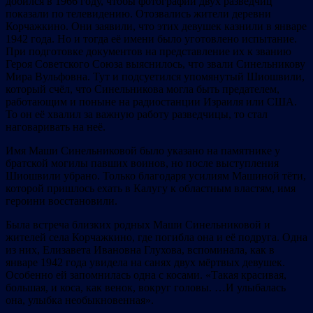
добился в 1966 году, чтобы фотографии двух разведчиц
показали по телевидению. Отозвались жители деревни
Корчажкино. Они заявили, что этих девушек казнили в январе
1942 года. Но и тогда её имени было уготовлено испытание.
При подготовке документов на представление их к званию
Героя Советского Союза выяснилось, что звали Синельникову
Мира Вульфовна. Тут и подсуетился упомянутый Шиошвили,
который счёл, что Синельникова могла быть предателем,
работающим и поныне на радиостанции Израиля или США.
То он её хвалил за важную работу разведчицы, то стал
наговаривать на неё.
Имя Маши Синельниковой было указано на памятнике у
братской могилы павших воинов, но после выступления
Шиошвили убрано. Только благодаря усилиям Машиной тёти,
которой пришлось ехать в Калугу к областным властям, имя
героини восстановили.
Была встреча близких родных Маши Синельниковой и
жителей села Корчажкино, где погибла она и её подруга. Одна
из них, Елизавета Ивановна Глухова, вспоминала, как в
январе 1942 года увидела на санях двух мёртвых девушек.
Особенно ей запомнилась одна с косами. «Такая красивая,
большая, и коса, как венок, вокруг головы. …И улыбалась
она, улыбка необыкновенная».