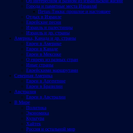
Об интересном и разном из израильской жизни
Города и памятные места Израиляl
Петах-Тиква: прошлое и настоящее
Отдых в Израиле
Еврейские песни
Израиль и палестинцы
Израиль и др. страны
Америка, Канада и др. страны
Евреи в Америке
Евреи в Канаде
Евреи в Мексике
О евреях из разных стран
Иные страны
Еврейскими маршрутами
Северная Америка
Евреи в Аргентине
Евреи в Бразилии
Австралия
Евреи в Австралии
В Мире
Политика
Экономика
Культура
Хайтек
Россия и остальной мир