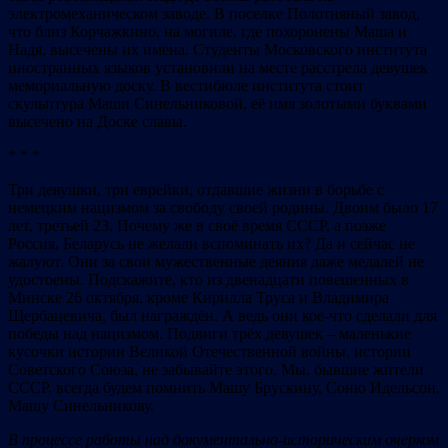
электромеханическом заводе. В поселке Полотняный завод,
что близ Корчажкино, на могиле, где похоронены Маша и
Надя, высечены их имена. Студенты Московского института
иностранных языков установили на месте расстрела девушек
мемориальную доску. В вестибюле института стоит
скульптура Маши Синельниковой, её имя золотыми буквами
высечено на Доске славы.
* * *
Три девушки, три еврейки, отдавшие жизни в борьбе с
немецким нацизмом за свободу своей родины. Двоим было 17
лет, третьей 23. Почему же в своё время СССР, а позже
Россия, Беларусь не желали вспоминать их? Да и сейчас не
жалуют. Они за свои мужественные деяния даже медалей не
удостоены. Подскажите, кто из двенадцати повешенных в
Минске 26 октября, кроме Кирилла Труса и Владимира
Щербацевича, был награждён. А ведь они кое-что сделали для
победы над нацизмом. Подвиги трёх девушек – маленькие
кусочки истории Великой Отечественной войны, истории
Советского Союза, не забывайте этого. Мы, бывшие жители
СССР, всегда будем помнить Машу Брускину, Соню Идельсон,
Машу Синельникову.
В
процессе работы над документально-историческим очерком