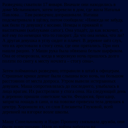
Разведчиц схватили 17 января. Вначале они находились в
доме Мельникович, затем перевели в дом, где жила Наталья
Павлова… Там разведчиц допрашивали. Наташа
подсматривала в щёлку, потом сообщила: «Никогда не забуду,
как били ту девушку с косами. Немцы и пряжкой и
выспятками (каблуками сапог). Она упадёт, да как вскочит, и
всё ему по-немецки что-то говорит. Да что она немка, что ли?
А другая девушка в углу сидит и плачет. В деревне шёл слух,
что их арестовали в стогу сена, где они прятались. При них
нашли рацию. У Маши рука была обвязана белым шарфиком.
Она ее отморозила, когда в морозную ночь пришлось долго
ползти по снегу к месту ночлега – стогу сена».
Затем пойманных разведчиц отправили в штаб к офицерам.
Страшные крики девчат были слышны всю ночь, на большом
расстоянии от места допроса. Утром вывели истерзанных
девушек. Маша сопротивлялась до последнего, улыбалась в
лицо врагам. Их расстреляли у стога сена. На следующий день
в деревню пришли советские части. Феодосия, бригадир,
запрягла лошадь в сани, и на повозке привезла тела девушек к
центру. Хоронили их, со слов Елизаветы Глуховой, всей
деревней на взгорке возле школы.
Машу Синельникову и Надю Пронину связывала дружба, они
были ровесницами. Надя до войны работала на