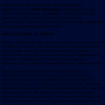
Огромное спасибо за их труды. Выражаю особую
признательность
Моше Шпицбургу
, редактору журнала
«Голос инвалида войны», за помощь в подборе публикаций,
рукописей, эпистолярных и архивных документов,
рекомендаций о трактовке некоторых фактов при работе над
историко-документальной повестью.
П
ОСЛЕСЛОВ
ИЕ ОТ АВТОРА
Нужно, чтобы люди мира знали и ценили тех, кто отдал жизнь
в борьбе с нацистами. Нельзя мириться с «мышиной вознёй»
вокруг таких имен, как Маша Брускина, давать повод
антисемитам, которые раньше жонглировали «ташкентским
фронтом», утверждали, что евреи плохие солдаты, а
победили, как писали на еврейских могилах, советские люди.
Двое героев, шагавших рядом с Машей, Кирилл Трус и
Владимир Щербацевич, были награждены посмертно
орденами Великой Отечественной войны II степени. Но
почему до сих пор не награждена Маша Брускина? Такая же
проблема с разведчицей Машей Синельниковой. Её и подругу
Надежду Пронину при выполнении задания в тылу врага
немцы схватили и расстреляли. Обе остались без наград. Эти
вопросы необходимо ставить перед правительством России,
правопреемницы Советского Союза, и правительством