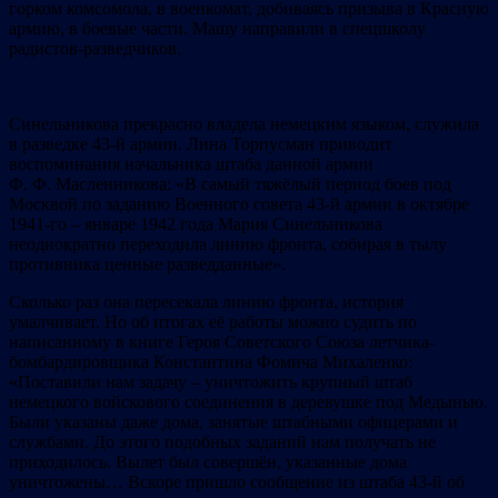
горком комсомола, в военкомат, добиваясь призыва в Красную
армию, в боевые части. Машу направили в спецшколу
радистов-разведчиков.
Синельникова прекрасно владела немецким языком, служила
в разведке 43-й армии. Лина Торпусман приводит
воспоминания начальника штаба данной армии
Ф. Ф. Масленникова: «В самый тяжёлый период боев под
Москвой по заданию Военного совета 43-й армии в октябре
1941-го – январе 1942 года Мария Синельникова
неоднократно переходила линию фронта, собирая в тылу
противника ценные разведданные».
Сколько раз она пересекала линию фронта, история
умалчивает. Но об итогах её работы можно судить по
написанному в книге Героя Советского Союза летчика-
бомбардировщика Константина Фомича Михаленко:
«Поставили нам задачу – уничтожить крупный штаб
немецкого войскового соединения в деревушке под Медынью.
Были указаны даже дома, занятые штабными офицерами и
службами. До этого подобных заданий нам получать не
приходилось. Вылет был совершён, указанные дома
уничтожены… Вскоре пришло сообщение из штаба 43-й об