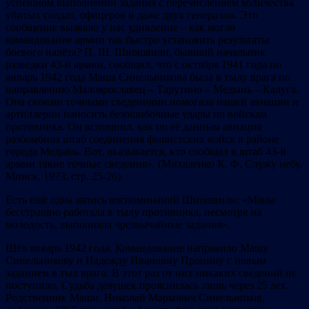
успешном выполнении задания с перечислением количества
убитых солдат, офицеров и даже двух генералов. Это
сообщение вызвало у нас удивление – как могло
командование армии так быстро установить результаты
боевого налёта? П. Ш. Шиошвили, бывший начальник
разведки 43-й армии, сообщил, что с октября 1941 года по
январь 1942 года Маша Синельникова была в тылу врага по
направлению Малоярославец – Тарутино – Медынь – Калуга.
Она своими точными сведениями помогала нашей авиации и
артиллерии наносить безошибочные удары по войскам
противника. Он вспомнил, как по её данным авиация
разбомбила штаб соединения фашистских войск в районе
города Медынь. Вот, оказывается, кто сообщал в штаб 43-й
армии такие точные сведения». (Михаленко К. Ф. Служу небу.
Минск, 1973, стр. 25-26).
Есть ещё одна запись воспоминаний Шиошвили: «Маша
бесстрашно работала в тылу противника, несмотря на
молодость, выполняла чрезвычайные задания».
Шёл январь 1942 года. Командование направило Машу
Синельникову и Надежду Ивановну Пронину с новым
заданием в тыл врага. В этот раз от них никаких сведений не
поступило. Судьба девушек прояснилась лишь через 25 лет.
Родственник Маши, Николай Маркович Синельников,