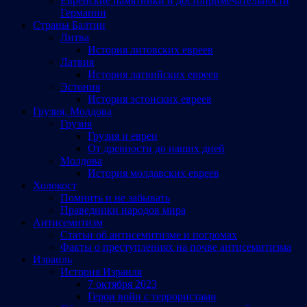
Еврейские памятники и достопримечательности
Германии
Страны Балтии
Литва
История литовских евреев
Латвия
История латвийских евреев
Эстония
История эстонских евреев
Грузия, Молдова
Грузия
Грузия и евреи
От древности до наших дней
Молдова
История молдавских евреев
Холокост
Помнить и не забывать
Праведники народов мира
Антисемитизм
Статьи об антисемитизме и погромах
Факты о преступлениях на почве антисемитизма
Израиль
История Израиля
7 октября 2023
Герои войн с террористами