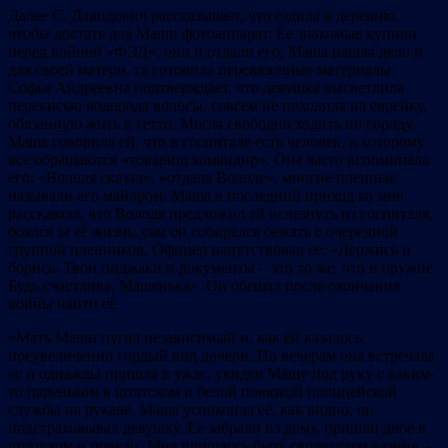
Далее С. Давидович рассказывает, что ездила в деревню,
чтобы достать для Маши фотоаппарат. Ее знакомые купили
перед войной «ФЭД», они и отдали его. Маша нашла дело и
для своей матери, та готовила перевязочные материалы.
Софья Андреевна подтверждает, что девушка высветлила
перекисью водорода волосы, совсем не походила на еврейку,
обязанную жить в гетто. Могла свободно ходить по городу.
Маша говорила ей, что в госпитале есть человек, к которому
все обращаются «товарищ командир». Она часто вспоминала
его: «Володя сказал», «отдала Володе», многие пленные
называли его майором. Маша в последний приход ко мне
рассказала, что Володя предложил ей исчезнуть из госпиталя,
боялся за её жизнь, сам он собирался бежать с очередной
группой пленников. Офицер напутствовал ее: «Держись и
борись. Твои пиджаки и документы – это то же, что и оружие.
Будь счастлива, Машенька». Он обещал после окончания
войны найти её.
«Мать Маши пугал независимый и, как ей казалось,
преувеличенно гордый вид дочери. По вечерам она встречала
ее и однажды пришла в ужас, увидев Машу под руку с каким-
то пареньком в штатском и белой повязкой полицейской
службы на рукаве. Маша успокоила её, как видно, он
подстраховывал девушку. Ее забрали из дому, пришли двое в
штатском и повели. Мне пришлось быть свидетелем казни», –