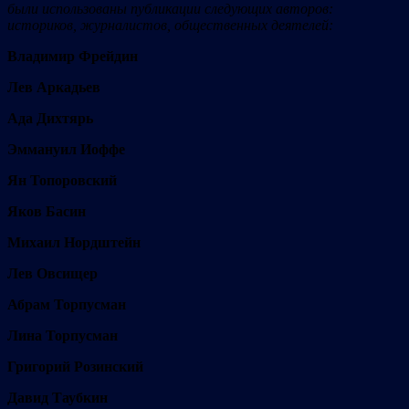
были использованы публикации следующих авторов:
историков, журналистов, общественных деятелей:
Владимир Фрейдин
Лев Аркадьев
Ада Дихтярь
Эммануил Иоффе
Ян Топоровский
Яков Басин
Михаил Нордштейн
Лев Овсищер
Абрам Торпусман
Лина Торпусман
Григорий Розинский
Давид Таубкин