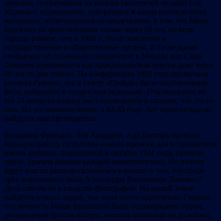
девушки, потративших на поиски свидетелей не один год.
Упрекают журналистов, собиравших в конце шестидесятых
материалы, встречавшихся со свидетелями, в том, что Машу
Брускину на фото опознали только через 20 лет, но ведь
гораздо раньше, чем в 1968 г., были заявления в
государственные и общественные органы. В то же время
сообщение об опознании повешенной в Минске как Саши
Линевич принимается как правдоподобная версия даже через
60 лет со дня гибели. На конференции 1992 года прозвучала
реплика Гуленко, что в газете «Правда» было опубликовано
фото, найденное в солдатском медальоне. Откликнулись на
это 24 мамы из разных мест проживания и сказали, что это их
сын. Но это намного позже, в 84-85 году. Лет через пятьдесят
найдутся еще претенденты.
Владимир Фрейдин, Лев Аркадьев, Ада Дихтярь провели
большую работу, потратили немало времени для установления
имени девушки, повешенной в октябре 1941 года, провели
опрос, причем вначале каждый самостоятельно. Но почему
вдруг власти решили склониться к версии о том, что среди
трёх повешенных была Александра Васильевна Линевич?
Дело совсем не в сходстве фотографий. На нашей Земле
найдётся немало людей, чьи лица почти идентичны. Главное,
что личность Маши Брускиной была подтверждена отцом,
двоюродным братом матери, многим знавшими ее до войны,