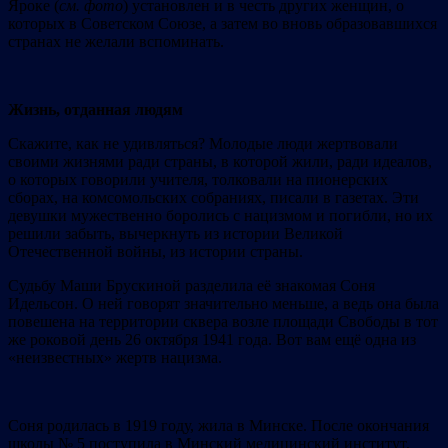
Яроке (
см. фото
) установлен и в честь других женщин, о
которых в Советском Союзе, а затем во вновь образовавшихся
странах не желали вспоминать.
Жизнь, отданная людям
Скажите, как не удивляться? Молодые люди жертвовали
своими жизнями ради страны, в которой жили, ради идеалов,
о которых говорили учителя, толковали на пионерских
сборах, на комсомольских собраниях, писали в газетах. Эти
девушки мужественно боролись с нацизмом и погибли, но их
решили забыть, вычеркнуть из истории Великой
Отечественной войны, из истории страны.
Судьбу Маши Брускиной разделила её знакомая Соня
Идельсон. О ней говорят значительно меньше, а ведь она была
повешена на территории сквера возле площади Свободы в тот
же роковой день 26 октября 1941 года. Вот вам ещё одна из
«неизвестных» жертв нацизма.
Соня родилась в 1919 году, жила в Минске. После окончания
школы № 5 поступила в Минский медицинский институт,