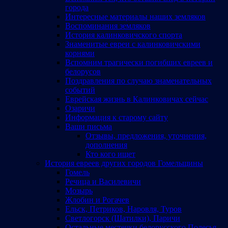
города
Интересные материалы наших земляков
Воспоминания земляков
История калинковичского спорта
Знаменитые евреи с калинковичскими
корнями
Вспомним трагически погибших евреев и
белорусов
Поздравления по случаю знаменательных
событий
Еврейская жизнь в Калинковичах сейчас
Озаричи
Информация к старому сайту
Ваши письма
Отзывы, предложения, уточнения,
дополнения
Кто кого ищет
История евреев других городов Гомельщины
Гомель
Речица и Василевичи
Мозырь
Жлобин и Рогачев
Ельск, Петриков, Наровля, Туров
Светлогорск (Шатилки), Паричи
Остальные местечки белорусского Полесья