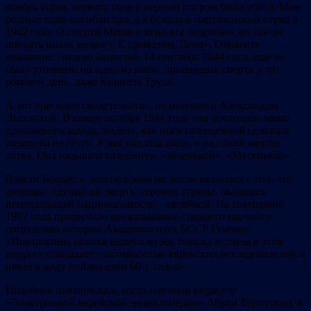
ноября сорок первого года в первый погром была убита. Мои
родные тоже погибли там, а я бежала в партизанский отряд в
1942 году. О смерти Маши я знаю всё подробно, но сейчас
описать никак не могу. С приветом, Лена». Обратите
внимание: письмо написано 14 сентября 1944 года, ещё не
было уточнено ни одно из имён, принявших смерть в тот
роковой день, даже Кирилла Труса.
А вот ещё одно свидетельство, от минчанки Александры
Лисовской. В конце октября 1941 года она проходила мимо
дрожжевого завода, видела, как ноги повешенной целовала
женщина из гетто. У неё сползла шаль, а на спине желтая
латка. Она называла казнённую «доченькой», «Мусенькой».
Власти Беларуси долгое время не могли мириться с тем, что
девушка, идущая на смерть, героиня страны, оказалась
неподходящей национальности – еврейкой. На совещании
1992 года прозвучало высказывание старшего научного
сотрудника истории Академии наук БССР Гуленко:
«Инициатива поиска вашего музея, поиска истины в этом
вопросе совпадает с активностью еврейских исследователей, я
имею в виду публикации 60-х годов».
Подобное повторилось, когда научный редактор
«Электронной еврейской энциклопедии» Абрам Торпусман, в