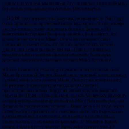
городу под усиленным конвоем 2-го литовского полицейского
батальона, командовал им Антанас Импулявичюс.
…В 2008 году неизвестная девушка, повешенная в 1941 году,
была официально признана Машей Брускиной. На барельефе
вместо «неизвестная» появилась её имя и фамилия. Но
некоторым историкам Беларуси, видимо, не нравится, что
воздан почёт еврейке Маше. Они и высказывают свои
сомнения: а может быть, это не она, может быть, совсем
другая, вот ведь есть претендентки. Они не согласны с
письменными и устными доказательствами более двух
десятков свидетелей, знавших хорошо Машу Брускину.
К Лене Левиной в 1944 году случайно попало письмо отца
Маши Брускиной Бориса Давыдовича, который интересовался
судьбой жены и его дочери Маши. Она тут же ответила ему.
«Я работаю у председателя городского Совета и
просматривала письма. Вдруг на одном увидела фамилию
«Брускин». Прочла Ваше письмо, так как Машеньку Брускину
я очень хорошо знала еще до войны. Могу Вам сообщить, что
Ваша дочь погибла как героиня… Ваша дочь в 41 году, перед
октябрьскими праздниками, повешена за то, что переодевала
красноармейцев и выпускала их на волю из госпиталя, а
также за связь с «лесными бандитами». С Машей и Вашей
женой я жила в гетто вместе. Ваша жена сошла с ума и 7