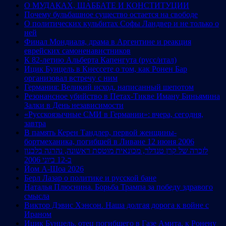
О МУДАКАХ, ШАББАТЕ И КОНСТИТУЦИИ
Почему бульбашное существо остается на свободе
О политических кульбитах Софы Ландвер и не только о
ней
Финал Мондиаля, драма в Аргентине и реакция
еврейских самоненавистников
К 82-летию Альберта Капенгута (русс/итал)
Ицик Бунцель в Кнессете о том, как Ронен Бар
организовал встречу с ним
Германия: Великий исход, написанный шепотом
Резонансное убийство в Петах-Тикве Иману Биньямина
Залки в День независимости
«Русскоязычные СМИ в Германии»: вчера, сегодня,
завтра
В память Керен Тандлер, первой женщины-
бортмеханика, погибшей в Ливане 12 июня 2006
לזכרה של קרן טנדלר, מכונאית מוטסת ראשונה, נהרגה בלבנון
ב-12 ביוני 2006
Йом А-Шоа 2026
Берл Лазар о политике и русской бане
Наталья Плюснина. Борьба Трампа за победу здравого
смысла
Виктор Дэвис Хэнсон. Наша долгая дорога к войне с
Ираном
Ицик Бунцель, отец погибшего в Газе Амита, к Ронену