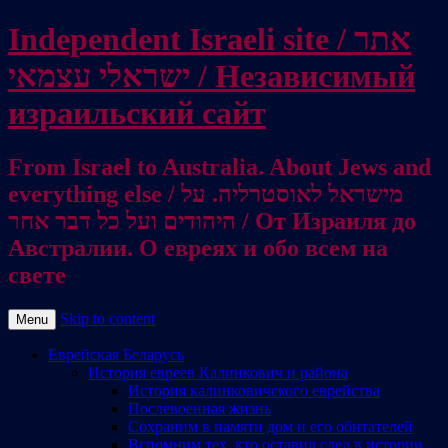
Independent Israeli site / אתר
ישראלי עצמאי / Независимый
израильский сайт
From Israel to Australia. About Jews and
everything else / מישראל לאוסטרליה. על
היהודים ועל כל דבר אחר / От Израиля до
Австралии. О евреях и обо всем на
свете
Skip to content
Menu
Еврейская Беларусь
История евреев Калинкович и района
История калинковичского еврейства
Послевоенная жизнь
Сохраним в памяти дом и его обитателей
Вспомним тех, кто оставил след в истории