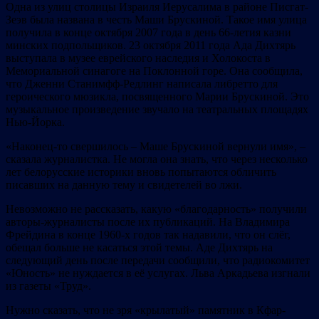
Одна из улиц столицы Израиля Иерусалима в районе Писгат-
Зеэв была названа в честь Маши Брускиной. Такое имя улица
получила в конце октября 2007 года в день 66-летия казни
минских подпольщиков. 23 октября 2011 года Ада Дихтярь
выступала в музее еврейского наследия и Холокоста в
Мемориальной синагоге на Поклонной горе. Она сообщила,
что Дженни Станимфф-Редлинг написала либретто для
героического мюзикла, посвященного Марии Брускиной. Это
музыкальное произведение звучало на театральных площадях
Нью-Йорка.
«Наконец-то свершилось – Маше Брускиной вернули имя», –
сказала журналистка. Не могла она знать, что через несколько
лет белорусские историки вновь попытаются обличить
писавших на данную тему и свидетелей во лжи.
Невозможно не рассказать, какую «благодарность» получили
авторы-журналисты после их публикаций. На Владимира
Фрейдина в конце 1960-х годов так надавили, что он слёг,
обещал больше не касаться этой темы. Аде Дихтярь на
следующий день после передачи сообщили, что радиокомитет
«Юность» не нуждается в её услугах. Льва Аркадьева изгнали
из газеты «Труд».
Нужно сказать, что не зря «крылатый» памятник в Кфар-