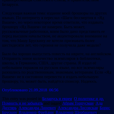
Беларуси.
Следующая важная тема: издание моей брошюры на других
языках. По интернету я переслал «Шаги бессмертия в «Яд
Вашем», но через некоторое время ответили, что издавать
брошюру «Яд Вашем» не намерен. Быть может,
русскоязычные работники, коим было дано представить ее
перед высшим начальством, не акцентировали внимание на
том, что Машу Брускину не хотели признавать более
шестидесяти лет, что героиня не получила даже медали?
Было бы хорошо выпустить повесть на иврите, на английском.
Отправить энное количество экземпляров в библиотеки,
школы, в Германию, США, другие страны. Я издал её
небольшим тиражом на русском языке, но все экземпляры
разошлись по родственникам, знакомым, ветеранам. Если «Яд
Вашем» не в состоянии перевести и издать небольшую
брошюру, то, может быть, найдётся спонсор. Надеюсь.
Опубликовано 21.09.2018 06:56
This entry was posted in
Беларусь и евреи
,
О политике и др.
,
Помнить и не забывать
and tagged
Абрам Торпусман
,
Ада
Дихтярь
,
Александра Линевич
,
Александра Лисовская
,
Борис
Брускин
,
Владимир Фрейдин
,
Владимир Щербацевич
,