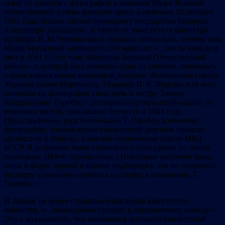
связи со снятием с фотографий в минском Музее Великой
отечественной войны фамилий троих казнённых 26 октября
1941 года, послал письмо президенту государства Беларусь
Александру Лукашенко. В ответе от заместителя министра
культуры В. М.Черника была попытка обосновать, почему имя
Маши Брускиной зачеркнули. Он написал: «…после выхода в
свет в 1961 г. 2-го тома «Истории Великой Отечественной
войны», в которой был помещён один из снимков, появилась
первая версия имени казнённой девушки. Жительница города
Жданова (ныне Мариуполь, Украина) Н. К. Шарлан и её мать
опознали на фотографии свою дочь и сестру Тамару
Кондратьевну Горобец – делопроизводителя штаба одной из
воинских частей, пропавшую без вести в 1941 году.
Представленные родственниками Т. Горобец довоенные
фотографии, снимки казни неизвестной девушки прошли
экспертизу в Минске, в научно-техническом отделе МВД
БССР. В результате было установлено совпадение по шести
признакам. (
Идет перечисление.
) Некоторые различия были
лишь в форме бровей и высоте подбородка, что не позволило
эксперту однозначно ответить на запрос в отношении Т.
Горобец».
И дальше не менее странные объяснения заместителя
министра: «…неожиданно пришли к однозначному выводу».
Это о журналистах, что занимались историей неизвестной