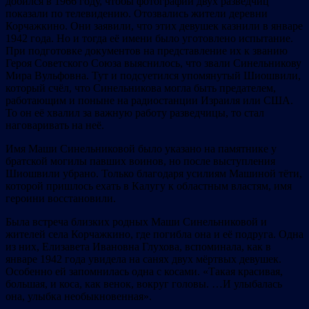
добился в 1966 году, чтобы фотографии двух разведчиц
показали по телевидению. Отозвались жители деревни
Корчажкино. Они заявили, что этих девушек казнили в январе
1942 года. Но и тогда её имени было уготовлено испытание.
При подготовке документов на представление их к званию
Героя Советского Союза выяснилось, что звали Синельникову
Мира Вульфовна. Тут и подсуетился упомянутый Шиошвили,
который счёл, что Синельникова могла быть предателем,
работающим и поныне на радиостанции Израиля или США.
То он её хвалил за важную работу разведчицы, то стал
наговаривать на неё.
Имя Маши Синельниковой было указано на памятнике у
братской могилы павших воинов, но после выступления
Шиошвили убрано. Только благодаря усилиям Машиной тёти,
которой пришлось ехать в Калугу к областным властям, имя
героини восстановили.
Была встреча близких родных Маши Синельниковой и
жителей села Корчажкино, где погибла она и её подруга. Одна
из них, Елизавета Ивановна Глухова, вспоминала, как в
январе 1942 года увидела на санях двух мёртвых девушек.
Особенно ей запомнилась одна с косами. «Такая красивая,
большая, и коса, как венок, вокруг головы. …И улыбалась
она, улыбка необыкновенная».