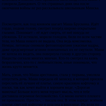
говорила Давидович. О тех страшных днях она после
окончания войны не раз рассказывала школьникам Минска.
Посмотрите, как под конвоем шагает Маша Брускина. Идёт
гордо, подняв голову, смотрит вперёд широко открытыми
глазами. Понимает – её ждет смерть, от неё никуда не
убежишь. Её истязали, морили голодом, били по всем частям
тела, но Маша никого не выдала. Она ведь комсомолка.
Немцы, литовцы снимали фотоаппаратами ужасные кадры,
даже предсмертные агонии повешенных их не смутили. Маша
не хотела их видеть, она повернула голову в другую сторону.
Нацисты согнали многих минчан. Кто-то смотрел на казнь
безразлично, кто-то с любопытством, иные понимали, что
жизнь круто меняется.
Мать, узнав, что Маша арестована, стала у тюрьмы, умоляла
отпустить дочь. Маша передала ей записку, в которой просила
переслать ей лучшее её платье, самую красивую кофточку и
носки, так как хочет выйти в хорошем виде. «Дорогая
мамочка! Больше всего меня терзает мысль, что я тебе
доставила огромное беспокойство. Со мною ничего плохого
не произошло. Прости», – писала она. В этом наряде: зелёном
платье, светлой кофточке и шла она к виселице. Их вели по