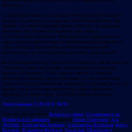
Беларуси.
Следующая важная тема: издание моей брошюры на других
языках. По интернету я переслал «Шаги бессмертия в «Яд
Вашем», но через некоторое время ответили, что издавать
брошюру «Яд Вашем» не намерен. Быть может,
русскоязычные работники, коим было дано представить ее
перед высшим начальством, не акцентировали внимание на
том, что Машу Брускину не хотели признавать более
шестидесяти лет, что героиня не получила даже медали?
Было бы хорошо выпустить повесть на иврите, на английском.
Отправить энное количество экземпляров в библиотеки,
школы, в Германию, США, другие страны. Я издал её
небольшим тиражом на русском языке, но все экземпляры
разошлись по родственникам, знакомым, ветеранам. Если «Яд
Вашем» не в состоянии перевести и издать небольшую
брошюру, то, может быть, найдётся спонсор. Надеюсь.
Опубликовано 21.09.2018 06:56
This entry was posted in
Беларусь и евреи
,
О политике и др.
,
Помнить и не забывать
and tagged
Абрам Торпусман
,
Ада
Дихтярь
,
Александра Линевич
,
Александра Лисовская
,
Борис
Брускин
,
Владимир Фрейдин
,
Владимир Щербацевич
,