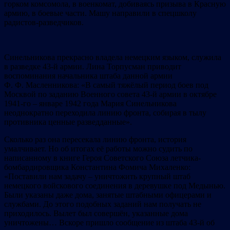
горком комсомола, в военкомат, добиваясь призыва в Красную
армию, в боевые части. Машу направили в спецшколу
радистов-разведчиков.
Синельникова прекрасно владела немецким языком, служила
в разведке 43-й армии. Лина Торпусман приводит
воспоминания начальника штаба данной армии
Ф. Ф. Масленникова: «В самый тяжёлый период боев под
Москвой по заданию Военного совета 43-й армии в октябре
1941-го – январе 1942 года Мария Синельникова
неоднократно переходила линию фронта, собирая в тылу
противника ценные разведданные».
Сколько раз она пересекала линию фронта, история
умалчивает. Но об итогах её работы можно судить по
написанному в книге Героя Советского Союза летчика-
бомбардировщика Константина Фомича Михаленко:
«Поставили нам задачу – уничтожить крупный штаб
немецкого войскового соединения в деревушке под Медынью.
Были указаны даже дома, занятые штабными офицерами и
службами. До этого подобных заданий нам получать не
приходилось. Вылет был совершён, указанные дома
уничтожены… Вскоре пришло сообщение из штаба 43-й об