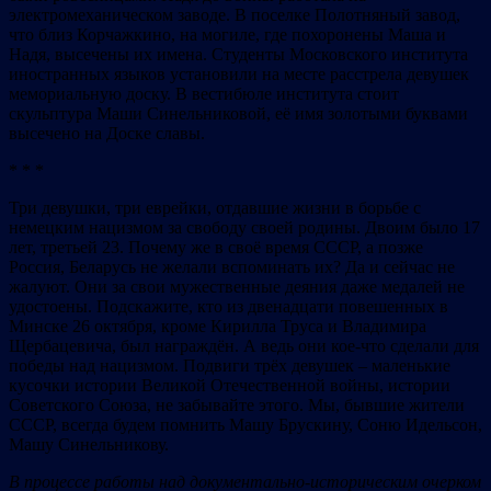
электромеханическом заводе. В поселке Полотняный завод,
что близ Корчажкино, на могиле, где похоронены Маша и
Надя, высечены их имена. Студенты Московского института
иностранных языков установили на месте расстрела девушек
мемориальную доску. В вестибюле института стоит
скульптура Маши Синельниковой, её имя золотыми буквами
высечено на Доске славы.
* * *
Три девушки, три еврейки, отдавшие жизни в борьбе с
немецким нацизмом за свободу своей родины. Двоим было 17
лет, третьей 23. Почему же в своё время СССР, а позже
Россия, Беларусь не желали вспоминать их? Да и сейчас не
жалуют. Они за свои мужественные деяния даже медалей не
удостоены. Подскажите, кто из двенадцати повешенных в
Минске 26 октября, кроме Кирилла Труса и Владимира
Щербацевича, был награждён. А ведь они кое-что сделали для
победы над нацизмом. Подвиги трёх девушек – маленькие
кусочки истории Великой Отечественной войны, истории
Советского Союза, не забывайте этого. Мы, бывшие жители
СССР, всегда будем помнить Машу Брускину, Соню Идельсон,
Машу Синельникову.
В
процессе работы над документально-историческим очерком