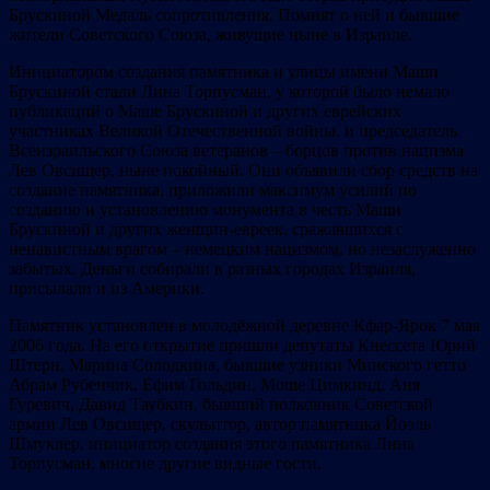
Брускиной Медаль сопротивления. Помнят о ней и бывшие
жители Советского Союза, живущие ныне в Израиле.
Инициатором создания памятника и улицы имени Маши
Брускиной стали Лина Торпусман, у которой было немало
публикаций о Маше Брускиной и других еврейских
участниках Великой Отечественной войны, и председатель
Всеизраильского Союза ветеранов – борцов против нацизма
Лев Овсищер, ныне покойный. Они объявили сбор средств на
создание памятника, приложили максимум усилий по
созданию и установлению монумента в честь Маши
Брускиной и других женщин-евреек, сражавшихся с
ненавистным врагом – немецким нацизмом, но незаслуженно
забытых. Деньги собирали в разных городах Израиля,
присылали и из Америки.
Памятник установлен в молодёжной деревне Кфар-Ярок 7 мая
2006 года. На его открытие пришли депутаты Кнессета Юрий
Штерн, Марина Солодкина, бывшие узники Минского гетто
Абрам Рубенчик, Ефим Гольдин, Моше Цимкинд, Аня
Гуревич, Давид Таубкин, бывший полковник Советской
армии Лев Овсищер, скульптор, автор памятника Йоэль
Шмуклер, инициатор создания этого памятника Лина
Торпусман, многие другие видные гости.