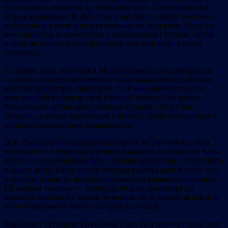
успела сдать экзамены за четвёртый курс. Соня прекрасно
играла в шахматы. К 1941 году у неё было немало научных
публикаций в медицинском журнале по хирургии. Часть из
них написаны в соавторстве с профессором Голубом. После
войны он напишет восторженный отзыв-письмо о своей
студентке.
С первых дней оккупации Минска Соня стала приходить в
госпиталь для военнопленных, выполняла любые работы в
качестве медсестры, санитарки. С её мнением считался и
находившийся в плену врач Красной армии. Она давала
больным лекарства, приносила их из дому. Отец Сони,
Эйхонон, работал провизором в аптеке, сумел своевременно
припрятать некоторые медикаменты.
Дом Идельсон был разрушен в первые же дни войны. Они
перебрались в квартиру хороших знакомых по фамилии Банк.
Здесь Соня и познакомилась с Машей Брускиной – стали жить
в одном доме. Когда евреев Минска изолировали в гетто, она
добилась, чтобы ей разрешили навещать раненых пленников.
Ей выдали «аусвайс» – пропуск. Она до самого ареста
помогала воинам не только лечением, но и добывала для них
все необходимое к побегу за пределы города.
Журналист Григорий Розинский (Цви Раз) многое сделал для