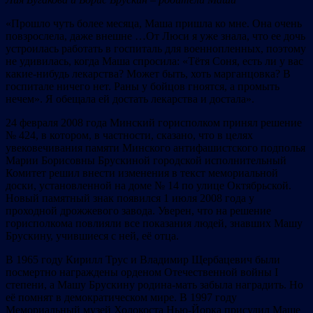
«Прошло чуть более месяца, Маша пришла ко мне. Она очень
повзрослела, даже внешне …От Люси я уже знала, что ее дочь
устроилась работать в госпиталь для военнопленных, поэтому
не удивилась, когда Маша спросила: «Тётя Соня, есть ли у вас
какие-нибудь лекарства? Может быть, хоть марганцовка? В
госпитале ничего нет. Раны у бойцов гноятся, а промыть
нечем». Я обещала ей достать лекарства и достала».
24 февраля 2008 года Минский горисполком принял решение
№ 424, в котором, в частности, сказано, что в целях
увековечивания памяти Минского антифашистского подполья
Марии Борисовны Брускиной городской исполнительный
Комитет решил внести изменения в текст мемориальной
доски, установленной на доме № 14 по улице Октябрьской.
Новый памятный знак появился 1 июля 2008 года у
проходной дрожжевого завода. Уверен, что на решение
горисполкома повлияли все показания людей, знавших Машу
Брускину, учившиеся с ней, её отца.
В 1965 году Кирилл Трус и Владимир Щербацевич были
посмертно награждены орденом Отечественной войны I
степени, а Машу Брускину родина-мать забыла наградить. Но
её помнят в демократическом мире. В 1997 году
Мемориальный музей Холокоста Нью-Йорка присудил Маше