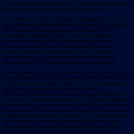
городу под усиленным конвоем 2-го литовского полицейского
батальона, командовал им Антанас Импулявичюс.
…В 2008 году неизвестная девушка, повешенная в 1941 году,
была официально признана Машей Брускиной. На барельефе
вместо «неизвестная» появилась её имя и фамилия. Но
некоторым историкам Беларуси, видимо, не нравится, что
воздан почёт еврейке Маше. Они и высказывают свои
сомнения: а может быть, это не она, может быть, совсем
другая, вот ведь есть претендентки. Они не согласны с
письменными и устными доказательствами более двух
десятков свидетелей, знавших хорошо Машу Брускину.
К Лене Левиной в 1944 году случайно попало письмо отца
Маши Брускиной Бориса Давыдовича, который интересовался
судьбой жены и его дочери Маши. Она тут же ответила ему.
«Я работаю у председателя городского Совета и
просматривала письма. Вдруг на одном увидела фамилию
«Брускин». Прочла Ваше письмо, так как Машеньку Брускину
я очень хорошо знала еще до войны. Могу Вам сообщить, что
Ваша дочь погибла как героиня… Ваша дочь в 41 году, перед
октябрьскими праздниками, повешена за то, что переодевала
красноармейцев и выпускала их на волю из госпиталя, а
также за связь с «лесными бандитами». С Машей и Вашей
женой я жила в гетто вместе. Ваша жена сошла с ума и 7