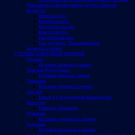
Материалы о жизни евреев других городов
Беларуси
Минская обл.
Витебская обл.
Могилевская обл.
Брестская обл.
Гродненская обл.
Как это было. Воспоминания
Беларусь и евреи
СТРАНЫ ЗАПАДНОЙ ЕВРОПЫ
Польша
История польских евреев
Чешская Республика
История чешских евреев
Германия
История немецких евреев
Англия
Евреи в Соединенном Королевстве
Франция
Евреи во Франции
Румыния
История румынских евреев
Болгария
История болгарских евреев