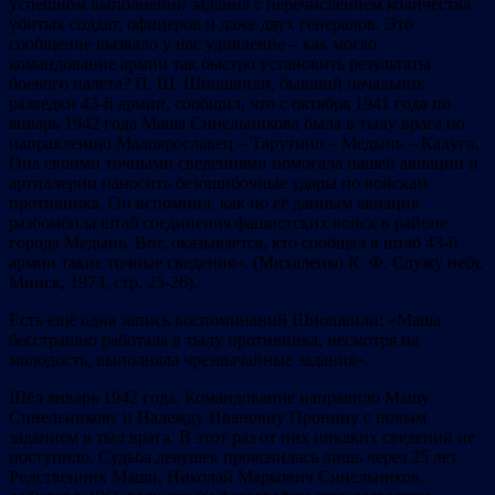
успешном выполнении задания с перечислением количества
убитых солдат, офицеров и даже двух генералов. Это
сообщение вызвало у нас удивление – как могло
командование армии так быстро установить результаты
боевого налёта? П. Ш. Шиошвили, бывший начальник
разведки 43-й армии, сообщил, что с октября 1941 года по
январь 1942 года Маша Синельникова была в тылу врага по
направлению Малоярославец – Тарутино – Медынь – Калуга.
Она своими точными сведениями помогала нашей авиации и
артиллерии наносить безошибочные удары по войскам
противника. Он вспомнил, как по её данным авиация
разбомбила штаб соединения фашистских войск в районе
города Медынь. Вот, оказывается, кто сообщал в штаб 43-й
армии такие точные сведения». (Михаленко К. Ф. Служу небу.
Минск, 1973, стр. 25-26).
Есть ещё одна запись воспоминаний Шиошвили: «Маша
бесстрашно работала в тылу противника, несмотря на
молодость, выполняла чрезвычайные задания».
Шёл январь 1942 года. Командование направило Машу
Синельникову и Надежду Ивановну Пронину с новым
заданием в тыл врага. В этот раз от них никаких сведений не
поступило. Судьба девушек прояснилась лишь через 25 лет.
Родственник Маши, Николай Маркович Синельников,