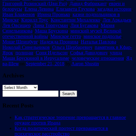
Григорий Розинский (Цви Раз)
,
Давид Фабрикант
,
евреи и
белорусы
,
Елена Левина
,
Елизавета Глухова
,
загадки истории
,
Иван Блаженов
,
Ирина Пронько
,
казни подпольщиков в
Минске
,
Кирилл Трус
,
Константин Михаленко
,
Лев Аркадьев
,
Лев Овсищер
,
Лина Торпусман
,
Лия Бугакова
,
Мария
Синельникова
,
Маша Брускина
,
минский музей Великой
отечественной войны
,
Минское гетто
,
минское подполье
,
Моше Шпицбург
,
Надежда Пронина
,
Наталья Павлова
,
Николай Синельников
,
Ольга Щербацевич
,
памятник в Кфар-
Ярок
,
полицаи
,
Соня Идельсон
,
Софья Давидович
,
улица
Маши Брускиной в Иерусалиме
,
человеческие отношения
,
Яд
ва-Шем
on
September 21, 2018
by
Aaron Shustin
.
Archives
Archives
Search
for:
Recent Posts
Как стратегическое терпение превращается в главное
оружие против Ирана
Когда политический протест превращается в
психическое расстройство