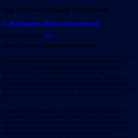
Tag Archives:
Абрам Торпусман
Д. Фабрикант. Шаги в бессмертие-II
(
окончание; начало
здесь
)
Маша Брускина – непризнанная героиня
В первый же день оккупации Минска Маша увидела, как вели
пленных, среди которых были и раненные в голову, ноги,
руки. Тут же приняла решение помогать искалеченным
войной людям. Им, наверное, нужны бинты, йод,
медикаменты. Маша стала заходить в знакомые квартиры.
Затем добралась до лагеря военнопленных, охране заявила,
что она медсестра. Её пропустили. Раненые были благодарны
незнакомой девушке за перевязки, за лекарства, за заботу о
них.
Вскоре она познакомилась с Кириллом Трусом, приходила к
нему домой. Он посоветовал ей быть более осторожной,
попросил добыть фотоаппарат для изготовления фальшивых
документов советским воинам. Требовалась и гражданская
одежда для них. Знала Маша, что очень помогает в