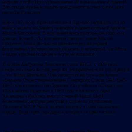
бывшие с ней в гетто, помогавшие ей в выполнении заданий.
Вот откуда нужно исходить при доказательствах о том, кого
нацисты повесили.
Еще в 1971 году Ирина Ивановна Пронько сообщала, что до
войны ходили во Дворец пионеров в драматический кружок с
Машей Брускиной. В нем занимались полтора-два года, она
хорошо помнит, что казненную девушку звали Машей.
Особенно Маша похожа на повешенную, на первой
фотографии, где троих ведут на казнь, и четвертой, где Маша
в кадре крупным планом в петле на виселице.
И Софья Андреевна Давидович, член КПСС с 1929 года,
свидетельствовала, что девушка, изображенная на фотографии
– это Маша Брускина. Она увидела ее на странице книги
«Великая Отечественная война Советского Союза 1941-1945»
1967 года издания и на странице 225 учебника истории для
10-х классов, изданных в 1968 году в Минске. Софья
Андреевна трудилась вместе с мамой Маши Лией
Моисеевной, которая работала в одном из управлений
Госиздата БССР. Часто видела девушку в годы оккупации
города. Вещи мать передавала дочери в ее присутствии.
Лия Бугакова и Борис Брускин – родители Маши