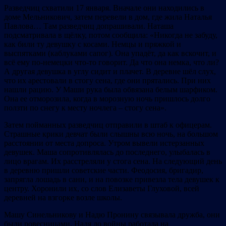
Разведчиц схватили 17 января. Вначале они находились в
доме Мельникович, затем перевели в дом, где жила Наталья
Павлова… Там разведчиц допрашивали. Наташа
подсматривала в щёлку, потом сообщила: «Никогда не забуду,
как били ту девушку с косами. Немцы и пряжкой и
выспятками (каблуками сапог). Она упадёт, да как вскочит, и
всё ему по-немецки что-то говорит. Да что она немка, что ли?
А другая девушка в углу сидит и плачет. В деревне шёл слух,
что их арестовали в стогу сена, где они прятались. При них
нашли рацию. У Маши рука была обвязана белым шарфиком.
Она ее отморозила, когда в морозную ночь пришлось долго
ползти по снегу к месту ночлега – стогу сена».
Затем пойманных разведчиц отправили в штаб к офицерам.
Страшные крики девчат были слышны всю ночь, на большом
расстоянии от места допроса. Утром вывели истерзанных
девушек. Маша сопротивлялась до последнего, улыбалась в
лицо врагам. Их расстреляли у стога сена. На следующий день
в деревню пришли советские части. Феодосия, бригадир,
запрягла лошадь в сани, и на повозке привезла тела девушек к
центру. Хоронили их, со слов Елизаветы Глуховой, всей
деревней на взгорке возле школы.
Машу Синельникову и Надю Пронину связывала дружба, они
были ровесницами. Надя до войны работала на