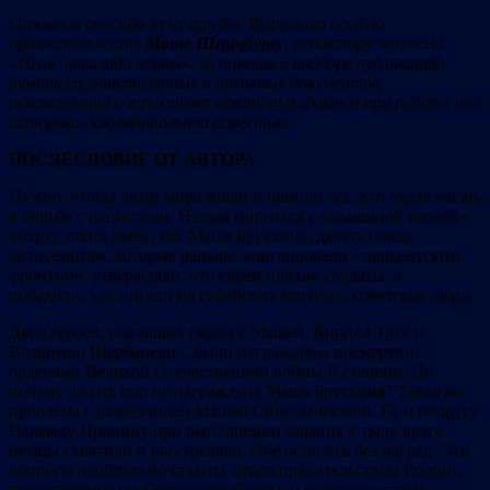
Огромное спасибо за их труды. Выражаю особую
признательность
Моше Шпицбургу
, редактору журнала
«Голос инвалида войны», за помощь в подборе публикаций,
рукописей, эпистолярных и архивных документов,
рекомендаций о трактовке некоторых фактов при работе над
историко-документальной повестью.
П
ОСЛЕСЛОВ
ИЕ ОТ АВТОРА
Нужно, чтобы люди мира знали и ценили тех, кто отдал жизнь
в борьбе с нацистами. Нельзя мириться с «мышиной вознёй»
вокруг таких имен, как Маша Брускина, давать повод
антисемитам, которые раньше жонглировали «ташкентским
фронтом», утверждали, что евреи плохие солдаты, а
победили, как писали на еврейских могилах, советские люди.
Двое героев, шагавших рядом с Машей, Кирилл Трус и
Владимир Щербацевич, были награждены посмертно
орденами Великой Отечественной войны II степени. Но
почему до сих пор не награждена Маша Брускина? Такая же
проблема с разведчицей Машей Синельниковой. Её и подругу
Надежду Пронину при выполнении задания в тылу врага
немцы схватили и расстреляли. Обе остались без наград. Эти
вопросы необходимо ставить перед правительством России,
правопреемницы Советского Союза, и правительством