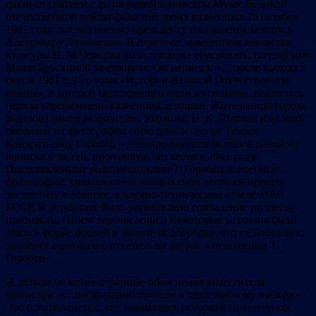
связи со снятием с фотографий в минском Музее Великой
отечественной войны фамилий троих казнённых 26 октября
1941 года, послал письмо президенту государства Беларусь
Александру Лукашенко. В ответе от заместителя министра
культуры В. М.Черника была попытка обосновать, почему имя
Маши Брускиной зачеркнули. Он написал: «…после выхода в
свет в 1961 г. 2-го тома «Истории Великой Отечественной
войны», в которой был помещён один из снимков, появилась
первая версия имени казнённой девушки. Жительница города
Жданова (ныне Мариуполь, Украина) Н. К. Шарлан и её мать
опознали на фотографии свою дочь и сестру Тамару
Кондратьевну Горобец – делопроизводителя штаба одной из
воинских частей, пропавшую без вести в 1941 году.
Представленные родственниками Т. Горобец довоенные
фотографии, снимки казни неизвестной девушки прошли
экспертизу в Минске, в научно-техническом отделе МВД
БССР. В результате было установлено совпадение по шести
признакам. (
Идет перечисление.
) Некоторые различия были
лишь в форме бровей и высоте подбородка, что не позволило
эксперту однозначно ответить на запрос в отношении Т.
Горобец».
И дальше не менее странные объяснения заместителя
министра: «…неожиданно пришли к однозначному выводу».
Это о журналистах, что занимались историей неизвестной