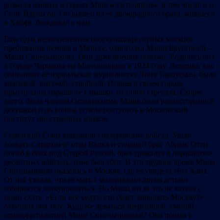
розыска данных о героях Минского подполья, в том числе и о
Соне Идельсон. Он вышел на её двоюродного брата, жившего
в Хайфе, беседовал с ним.
Еще одна недооцененная подпольщица первых месяцев
пребывания немцев в Минске, одногодка Маши Брускиной –
Маша Синельникова. Они даже внешне похожи. Родилась она
в городе Черикове на Могилёвщине в 1924 году. Девушка, как
описывает её израильская журналистка Лина Торпусман, была
красивой, высокой, стройной. Первая в своем городе
прыгнула на парашюте с вышки, отлично стреляла. Скорее
всего, была членом Осоавиахима. Маша была разносторонней
девушкой и до войны успела поступить в Московский
институт иностранных языков.
Советский Союз атаковали гитлеровские войска. Ушли
воевать с врагом ее отец Велвл и старший брат Абрам. Отец
погиб в боях под Старой Руссой, брат сражался в парашютно-
десантных войсках, тоже был убит. В это трудное время Маша
Синельникова оказалась в Москве, где её увидела тётя Хана.
От неё узнала, что её мать с маленькими двумя детьми
собирается эвакуироваться. Но Маша ни за что не хотела с
ними ехать. «Если все уедут, кто будет защищать Москву?» –
ответила она тете. Куда же деваться энергичной, смелой
семнадцатилетней Маше Синельниковой? Она пошла в