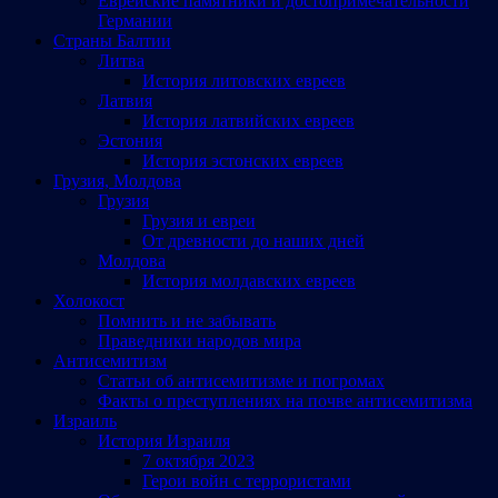
Еврейские памятники и достопримечательности
Германии
Страны Балтии
Литва
История литовских евреев
Латвия
История латвийских евреев
Эстония
История эстонских евреев
Грузия, Молдова
Грузия
Грузия и евреи
От древности до наших дней
Молдова
История молдавских евреев
Холокост
Помнить и не забывать
Праведники народов мира
Антисемитизм
Статьи об антисемитизме и погромах
Факты о преступлениях на почве антисемитизма
Израиль
История Израиля
7 октября 2023
Герои войн с террористами