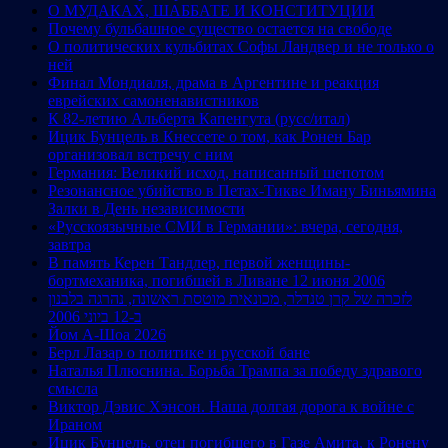
О МУДАКАХ, ШАББАТЕ И КОНСТИТУЦИИ
Почему бульбашное существо остается на свободе
О политических кульбитах Софы Ландвер и не только о
ней
Финал Мондиаля, драма в Аргентине и реакция
еврейских самоненавистников
К 82-летию Альберта Капенгута (русс/итал)
Ицик Бунцель в Кнессете о том, как Ронен Бар
организовал встречу с ним
Германия: Великий исход, написанный шепотом
Резонансное убийство в Петах-Тикве Иману Биньямина
Залки в День независимости
«Русскоязычные СМИ в Германии»: вчера, сегодня,
завтра
В память Керен Тандлер, первой женщины-
бортмеханика, погибшей в Ливане 12 июня 2006
לזכרה של קרן טנדלר, מכונאית מוטסת ראשונה, נהרגה בלבנון
ב-12 ביוני 2006
Йом А-Шоа 2026
Берл Лазар о политике и русской бане
Наталья Плюснина. Борьба Трампа за победу здравого
смысла
Виктор Дэвис Хэнсон. Наша долгая дорога к войне с
Ираном
Ицик Бунцель, отец погибшего в Газе Амита, к Ронену