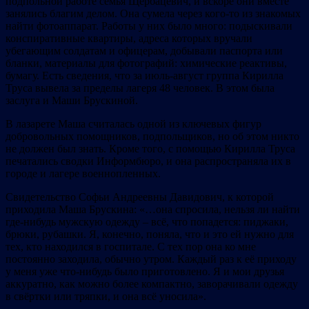
подпольной работе семья Щербацевич, и вскоре они вместе
занялись благим делом. Она сумела через кого-то из знакомых
найти фотоаппарат. Работы у них было много: подыскивали
конспиративные квартиры, адреса которых вручали
убегающим солдатам и офицерам, добывали паспорта или
бланки, материалы для фотографий: химические реактивы,
бумагу. Есть сведения, что за июль-август группа Кирилла
Труса вывела за пределы лагеря 48 человек. В этом была
заслуга и Маши Брускиной.
В лазарете Маша считалась одной из ключевых фигур
добровольных помощников, подпольщиков, но об этом никто
не должен был знать. Кроме того, с помощью Кирилла Труса
печатались сводки Информбюро, и она распространяла их в
городе и лагере военнопленных.
Свидетельство Софьи Андреевны Давидович, к которой
приходила Маша Брускина: «…она спросила, нельзя ли найти
где-нибудь мужскую одежду – всё, что попадется: пиджаки,
брюки, рубашки. Я, конечно, поняла, что и это ей нужно для
тех, кто находился в госпитале. С тех пор она ко мне
постоянно заходила, обычно утром. Каждый раз к её приходу
у меня уже что-нибудь было приготовлено. Я и мои друзья
аккуратно, как можно более компактно, заворачивали одежду
в свёртки или тряпки, и она всё уносила».