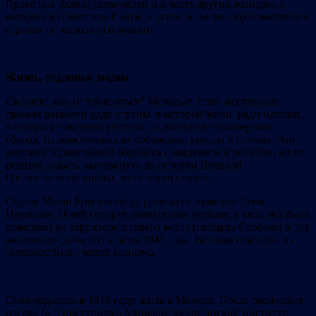
Яроке (
см. фото
) установлен и в честь других женщин, о
которых в Советском Союзе, а затем во вновь образовавшихся
странах не желали вспоминать.
Жизнь, отданная людям
Скажите, как не удивляться? Молодые люди жертвовали
своими жизнями ради страны, в которой жили, ради идеалов,
о которых говорили учителя, толковали на пионерских
сборах, на комсомольских собраниях, писали в газетах. Эти
девушки мужественно боролись с нацизмом и погибли, но их
решили забыть, вычеркнуть из истории Великой
Отечественной войны, из истории страны.
Судьбу Маши Брускиной разделила её знакомая Соня
Идельсон. О ней говорят значительно меньше, а ведь она была
повешена на территории сквера возле площади Свободы в тот
же роковой день 26 октября 1941 года. Вот вам ещё одна из
«неизвестных» жертв нацизма.
Соня родилась в 1919 году, жила в Минске. После окончания
школы № 5 поступила в Минский медицинский институт,