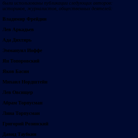
были использованы публикации следующих авторов:
историков, журналистов, общественных деятелей:
Владимир Фрейдин
Лев Аркадьев
Ада Дихтярь
Эммануил Иоффе
Ян Топоровский
Яков Басин
Михаил Нордштейн
Лев Овсищер
Абрам Торпусман
Лина Торпусман
Григорий Розинский
Давид Таубкин