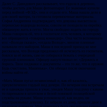
Далее С. Давидович рассказывает, что ездила в деревню,
чтобы достать для Маши фотоаппарат. Ее знакомые купили
перед войной «ФЭД», они и отдали его. Маша нашла дело и
для своей матери, та готовила перевязочные материалы.
Софья Андреевна подтверждает, что девушка высветлила
перекисью водорода волосы, совсем не походила на еврейку,
обязанную жить в гетто. Могла свободно ходить по городу.
Маша говорила ей, что в госпитале есть человек, к которому
все обращаются «товарищ командир». Она часто вспоминала
его: «Володя сказал», «отдала Володе», многие пленные
называли его майором. Маша в последний приход ко мне
рассказала, что Володя предложил ей исчезнуть из госпиталя,
боялся за её жизнь, сам он собирался бежать с очередной
группой пленников. Офицер напутствовал ее: «Держись и
борись. Твои пиджаки и документы – это то же, что и оружие.
Будь счастлива, Машенька». Он обещал после окончания
войны найти её.
«Мать Маши пугал независимый и, как ей казалось,
преувеличенно гордый вид дочери. По вечерам она встречала
ее и однажды пришла в ужас, увидев Машу под руку с каким-
то пареньком в штатском и белой повязкой полицейской
службы на рукаве. Маша успокоила её, как видно, он
подстраховывал девушку. Ее забрали из дому, пришли двое в
штатском и повели. Мне пришлось быть свидетелем казни», –