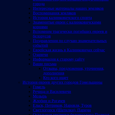
города
Интересные материалы наших земляков
Воспоминания земляков
История калинковичского спорта
Знаменитые евреи с калинковичскими
корнями
Вспомним трагически погибших евреев и
белорусов
Поздравления по случаю знаменательных
событий
Еврейская жизнь в Калинковичах сейчас
Озаричи
Информация к старому сайту
Ваши письма
Отзывы, предложения, уточнения,
дополнения
Кто кого ищет
История евреев других городов Гомельщины
Гомель
Речица и Василевичи
Мозырь
Жлобин и Рогачев
Ельск, Петриков, Наровля, Туров
Светлогорск (Шатилки), Паричи
Остальные местечки белорусского Полесья