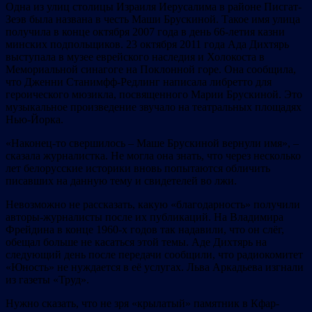
Одна из улиц столицы Израиля Иерусалима в районе Писгат-
Зеэв была названа в честь Маши Брускиной. Такое имя улица
получила в конце октября 2007 года в день 66-летия казни
минских подпольщиков. 23 октября 2011 года Ада Дихтярь
выступала в музее еврейского наследия и Холокоста в
Мемориальной синагоге на Поклонной горе. Она сообщила,
что Дженни Станимфф-Редлинг написала либретто для
героического мюзикла, посвященного Марии Брускиной. Это
музыкальное произведение звучало на театральных площадях
Нью-Йорка.
«Наконец-то свершилось – Маше Брускиной вернули имя», –
сказала журналистка. Не могла она знать, что через несколько
лет белорусские историки вновь попытаются обличить
писавших на данную тему и свидетелей во лжи.
Невозможно не рассказать, какую «благодарность» получили
авторы-журналисты после их публикаций. На Владимира
Фрейдина в конце 1960-х годов так надавили, что он слёг,
обещал больше не касаться этой темы. Аде Дихтярь на
следующий день после передачи сообщили, что радиокомитет
«Юность» не нуждается в её услугах. Льва Аркадьева изгнали
из газеты «Труд».
Нужно сказать, что не зря «крылатый» памятник в Кфар-