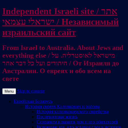
Independent Israeli site / אתר
ישראלי עצמאי / Независимый
израильский сайт
From Israel to Australia. About Jews and
everything else / מישראל לאוסטרליה. על
היהודים ועל כל דבר אחר / От Израиля до
Австралии. О евреях и обо всем на
свете
Skip to content
Menu
Еврейская Беларусь
История евреев Калинкович и района
История калинковичского еврейства
Послевоенная жизнь
Сохраним в памяти дом и его обитателей
Вспомним тех, кто оставил след в истории