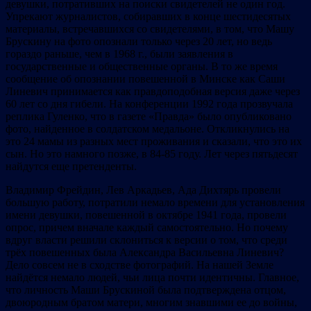
девушки, потративших на поиски свидетелей не один год.
Упрекают журналистов, собиравших в конце шестидесятых
материалы, встречавшихся со свидетелями, в том, что Машу
Брускину на фото опознали только через 20 лет, но ведь
гораздо раньше, чем в 1968 г., были заявления в
государственные и общественные органы. В то же время
сообщение об опознании повешенной в Минске как Саши
Линевич принимается как правдоподобная версия даже через
60 лет со дня гибели. На конференции 1992 года прозвучала
реплика Гуленко, что в газете «Правда» было опубликовано
фото, найденное в солдатском медальоне. Откликнулись на
это 24 мамы из разных мест проживания и сказали, что это их
сын. Но это намного позже, в 84-85 году. Лет через пятьдесят
найдутся еще претенденты.
Владимир Фрейдин, Лев Аркадьев, Ада Дихтярь провели
большую работу, потратили немало времени для установления
имени девушки, повешенной в октябре 1941 года, провели
опрос, причем вначале каждый самостоятельно. Но почему
вдруг власти решили склониться к версии о том, что среди
трёх повешенных была Александра Васильевна Линевич?
Дело совсем не в сходстве фотографий. На нашей Земле
найдётся немало людей, чьи лица почти идентичны. Главное,
что личность Маши Брускиной была подтверждена отцом,
двоюродным братом матери, многим знавшими ее до войны,