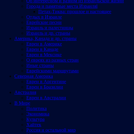
Об интересном и разном из израильской жизни
Города и памятные места Израиляl
Петах-Тиква: прошлое и настоящее
Отдых в Израиле
Еврейские песни
Израиль и палестинцы
Израиль и др. страны
Америка, Канада и др. страны
Евреи в Америке
Евреи в Канаде
Евреи в Мексике
О евреях из разных стран
Иные страны
Еврейскими маршрутами
Северная Америка
Евреи в Аргентине
Евреи в Бразилии
Австралия
Евреи в Австралии
В Мире
Политика
Экономика
Культура
Хайтек
Россия и остальной мир