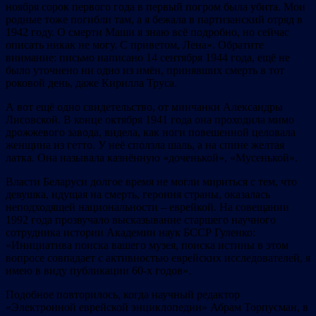
ноября сорок первого года в первый погром была убита. Мои
родные тоже погибли там, а я бежала в партизанский отряд в
1942 году. О смерти Маши я знаю всё подробно, но сейчас
описать никак не могу. С приветом, Лена». Обратите
внимание: письмо написано 14 сентября 1944 года, ещё не
было уточнено ни одно из имён, принявших смерть в тот
роковой день, даже Кирилла Труса.
А вот ещё одно свидетельство, от минчанки Александры
Лисовской. В конце октября 1941 года она проходила мимо
дрожжевого завода, видела, как ноги повешенной целовала
женщина из гетто. У неё сползла шаль, а на спине желтая
латка. Она называла казнённую «доченькой», «Мусенькой».
Власти Беларуси долгое время не могли мириться с тем, что
девушка, идущая на смерть, героиня страны, оказалась
неподходящей национальности – еврейкой. На совещании
1992 года прозвучало высказывание старшего научного
сотрудника истории Академии наук БССР Гуленко:
«Инициатива поиска вашего музея, поиска истины в этом
вопросе совпадает с активностью еврейских исследователей, я
имею в виду публикации 60-х годов».
Подобное повторилось, когда научный редактор
«Электронной еврейской энциклопедии» Абрам Торпусман, в