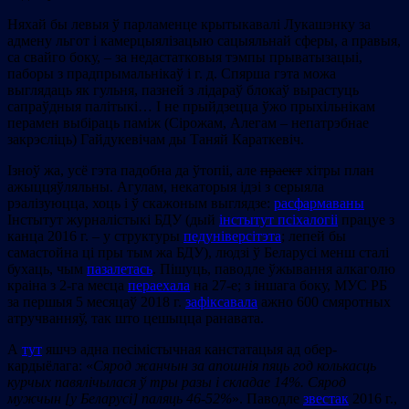
Няхай бы левыя ў парламенце крытыкавалі Лукашэнку за
адмену льгот і камерцыялізацыю сацыяльнай сферы, а правыя,
са свайго боку, – за недастатковыя тэмпы прыватызацыі,
паборы з прадпрымальнікаў і г. д. Спярша гэта можа
выглядаць як гульня, пазней з лідараў блокаў вырастуць
сапраўдныя палітыкі… I не прыйдзецца ўжо прыхільнікам
перамен выбіраць паміж (Сірожам, Алегам – непатрэбнае
закрэсліць) Гайдукевічам ды Таняй Караткевіч.
Ізноў жа, усё гэта падобна да ўтопіі, але
праект
хітры план
ажыццяўляльны. Агулам, некаторыя ідэі з серыяла
рэалізуюцца, хоць і ў скажоным выглядзе:
расфармаваны
Інстытут журналістыкі БДУ (дый
інстытут псіхалогіі
працуе з
канца 2016 г. – у структуры
педуніверсітэта
; лепей бы
самастойна ці пры тым жа БДУ), людзі ў Беларусі менш сталі
бухаць, чым
пазалетась
. Пішуць, паводле ўжывання алкаголю
краіна з 2-га месца
пераехала
на 27-е; з іншага боку, МУС РБ
за першыя 5 месяцаў 2018 г.
зафіксавала
ажно 600 смяротных
атручванняў, так што цешыцца ранавата.
А
тут
яшчэ адна песімістычная канстатацыя ад обер-
кардыёлага: «
Сярод жанчын за апошнія пяць год колькасць
курчых павялічылася ў тры разы і складае 14%. Сярод
мужчын
[
у Беларусі
]
паляць 46-52%
». Паводле
звестак
2016 г.,