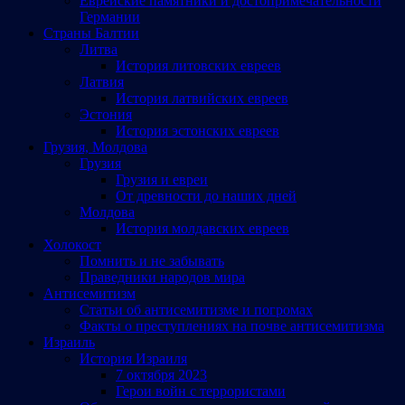
Еврейские памятники и достопримечательности
Германии
Страны Балтии
Литва
История литовских евреев
Латвия
История латвийских евреев
Эстония
История эстонских евреев
Грузия, Молдова
Грузия
Грузия и евреи
От древности до наших дней
Молдова
История молдавских евреев
Холокост
Помнить и не забывать
Праведники народов мира
Антисемитизм
Статьи об антисемитизме и погромах
Факты о преступлениях на почве антисемитизма
Израиль
История Израиля
7 октября 2023
Герои войн с террористами