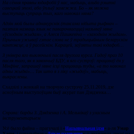
На сёння праявы юдафобіі ў нас, мабыць, альбо рэшткі
савецкай эпохі, або ўплыў замежжа. Бо – як можна
выступаць супраць тых, каго навокал няма?
Адзін мой былы аднакурснік (таксама нібыта рыфмач –
паэтам назваць язык не паварочваецца) называў мяне
«
ўсходнім жыдам
»
, а
Алеся
Пашкевіча –
«
заходнім жыдам
»
.
Прычым ужываў гэтае слова не ў традыцыйным беларускім
кантэксце, а ў расейскім. Карацей, заўзяты такі юдафоб…
З універа яго выключылі пасля другога курса. Гадоў праз 10
пасля таго, як я закончыў БДУ, я яго сустрэў: працаваў ён у
Мінфіне, запрашаў мяне ісці працаваць туды,
«
а то навокал
адны жыдкі
»
… Так што я з ліку
«
жыдоў
»
, мабыць,
выкраслены.
Схадзілі з жонкай на творчую сустрэчу 25.11.2019, дзе
асноўным выступоўцам быў акурат пан Дзядзенка…
Cправа: барды З. Дзядзенка і А. Мельнікаў
з уласным
інструментарыем
Усё было файна – прагучалі і «
Нацыянальная ідэя
» а-ля
Умар
Хаям
, і парадыйнае «
Дзікае паляванне
», і, зразумела, песні на