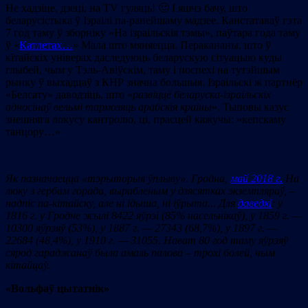
Не хадзіце, дзеці, на ТV гуляць! 🙂 І яшчэ бачу, што
беларусістыка ў Ізраілі па-ранейшаму мадзее. Канстатаваў гэта
7 год таму ў зборніку «На ізраільскія тэмы», паўтара года таму
ў «
Катлетах…
» Мала што мяняецца. Перакананы, што ў
кітайскіх універах даследуюць беларускую сітуацыю куды
глыбей, чым у Тэль-Авіўскім, таму і поспехі на тутэйшым
рынку ў выхадцаў з КНР значна большыя. Ізраільскі ж партнёр
«Белсату» даводзіць, што «
р
азвіццё беларуска-ізраільскіх
адносінаў вельмі тармозяць арабскія краіны
». Тыповы казус
знешняга локусу кантролю, ці, прасцей кажучы: «кепскаму
танцору…»
Як пазначаецца «тэрыторыя ўплыву». Гродна,
май 2018 г.
На
люку з гербам горада
,
вырабленым у дзясятках экземпляраў, –
надпіс па-кітайску, але ні ідыша, ні іўрыта..
. Для
даведкі
: у
1816 г. у Гродне жылі 8422 яўрэі (85% насельнікаў), у 1859 г. —
10300 яўрэяў (53%), у 1887 г. — 27343 (68,7%), у 1897 г. —
22684 (48,4%), у 1910 г. — 31055. Нават 80 год таму яўрэяў
сярод гараджанаў была амаль палова
–
трохі болей, чым
кітайцаў.
«Вольфаў цытатнік»