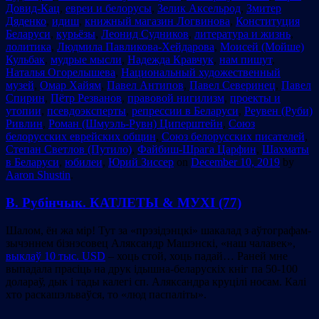
Довид-Кац
,
евреи и белорусы
,
Зелик Аксельрод
,
Змитер
Дяденко
,
идиш
,
книжный магазин Логвинова
,
Конституция
Беларуси
,
курьёзы
,
Леонид Судников
,
литература и жизнь
,
лолитика
,
Людмила Павликова-Хейдарова
,
Моисей (Мойше)
Кульбак
,
мудрые мысли
,
Надежда Кравчук
,
нам пишут
,
Наталья Огорелышева
,
Национальный художественный
музей
,
Омар Хайям
,
Павел Антипов
,
Павел Северинец
,
Павел
Спирин
,
Пётр Резванов
,
правовой нигилизм
,
проекты и
утопии
,
псевдоэксперты
,
репрессии в Беларуси
,
Реувен (Руби)
Ривлин
,
Роман (Шмуэль-Рувн) Циперштейн
,
Союз
белорусских еврейских общин
,
Союз белорусских писателей
,
Степан Светлов (Путило)
,
Файбиш-Шрага Царфин
,
Шахматы
в Беларуси
,
юбилеи
,
Юрий Зиссер
on
December 10, 2019
by
Aaron Shustin
.
В. Рубінчык. КАТЛЕТЫ & МУХІ (77)
Шалом, ён жа мір! Тут за «прэзідэнцкі» шакалад з аўтографам-
зычэннем бізнэсовец Аляксандр Машэнскі, «наш чалавек»,
выклаў 10 тыс. USD
– хоць стой, хоць падай… Раней мне
выпадала прасіць на друк ідышна-беларускіх кніг па 50-100
долараў, дык і тады калегі сп. Аляксандра круцілі носам. Калі
хто раскашэльваўся, то «люд паспаліты».