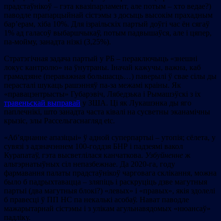
прадстаўнікоў – гэта квазіпарламент, але потым – хто ведае?)
паводле прапарцыйнай сістэмы з досыць высокім прахадным
бар’ерам, хіба 10%. Для ізраільскіх партый доўгі час ён сягаў
1% ад галасоў выбаршчыкаў, потым падвышаўся, але і цяпер,
па-мойму, занадта нізкі (3,25%).
Cтратэгічная задача партый у РБ – пераключыць «знешні
локус кантролю» на ўнутраны. Іначай кажучы, важна, каб
грамадзяне (пераважная большасць…) паверылі ў свае сілы ды
перасталі шукаць рашэнняў па-за межамі краіны. Як
«правацэнтрысты» Губарэвіч, Лябедзька і Рымашэўскі з іх
травеньскай выправай
у ЗША. Ці як Лукашэнка ды яго
паплечнікі, што занадта часта ківалі на сусветны эканамічны
крызіс, злы Рассельгаснагляд etc.
«Аб’яднанне апазіцыі» ў адной суперпартыі – утопія; сёлета, у
сувязі з адзначэннем 100-годдзя БНР і падзеямі вакол
Курапатаў, гэта высветлілася канчаткова.
Узбуйненне
ж
альтэрнатыўных сіл непазбежнае. Да 2020-га, году
фармавання палаты прадстаўнікоў чарговага склікання, можна
было б падрыхтавацца – зляпіць і раскруціць дзве магутныя
партыі (два магутныя блокі?) «левых» і «правых», якія здолелі
б правесці ў ПП НС па некалькі асобаў. Нават паводле
мажарытарнай сістэмы і з улікам агульнавядомых «нюансаў»
падліку.