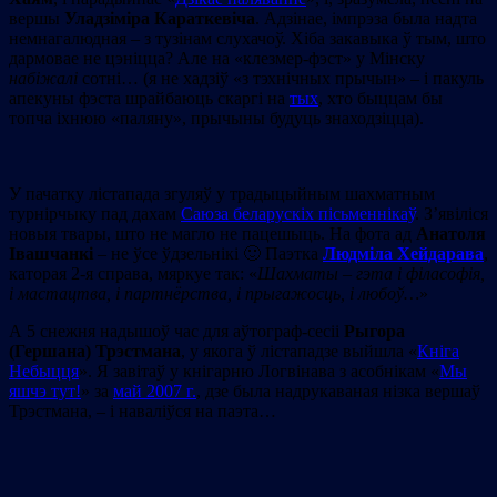
вершы
Уладзіміра Караткевіча
. Адзінае, імпрэза была надта
немнагалюдная – з тузінам слухачоў. Хіба закавыка ў тым, што
дармовае не цэніцца? Але на «клезмер-фэст» у Мінску
набіжалі
сотні… (я не хадзіў «з тэхнічных прычын» – і пакуль
апекуны фэста шрайбаюць скаргі на
тых
, хто быццам бы
топча іхнюю «паляну», прычыны будуць знаходзіцца).
У пачатку лістапада згуляў у традыцыйным шахматным
турнірчыку пад дахам
Саюза беларускіх пісьменнікаў
. З’явіліся
новыя твары, што не магло не пацешыць. На фота ад
Анатоля
Івашчанкі
– не ўсе ўдзельнікі 🙂 Паэтка
Людміла Хейдарава
,
каторая 2-я справа, мяркуе так: «
Ш
ахматы
–
гэта і філасофія,
і мастацтва, і партнёрства, і прыгажосць, і любоў…
»
А 5 снежня надышоў час для аўтограф-сесіі
Рыгора
(Гершана) Трэстмана
, у якога ў лістападзе выйшла «
Кніга
Небыцця
». Я завітаў у кнігарню Логвінава з асобнікам «
Мы
яшчэ тут!
» за
май 2007 г.
, дзе была надрукаваная нізка вершаў
Трэстмана, – і наваліўся на паэта…