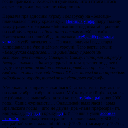
госць пранікся… Асабіста я сумняюся, што з гэтага штось
атрымаецца, але марыць не забаронена.
Перадача пра адносіны яўрэяў і беларусаў на «Белсаце»
планавалася яшчэ ў красавіку…
Выйшла ў эфір
пару тыдняў
таму ў рамках праграмы «Intermarium» пад шматабяцальнай
назвай «
Беларусы і габрэі: што насамрэч адбылося
?
»
Нягледзячы на нелюбоў да польскага
псеўдаліберальнага
канала
, мусіў паглядзець… На жаль, вядучы і рэдактары
адпрацавалі на ўжо знаёмым узроўні. Чаго варты зачын:
«
Беларуская дзяржава… па-ранейшаму праводзіць
гістарычную палітыку Савецкага Саюзу. Гісторыя габрэяў у
Беларусі амаль не даследуецца
». І што за трызненне далей?
«
Другая сусветная вайна цалкам справядліва прымусіла нас
глядзець на масавыя забойствы ХХ ст. толькі як на трагедыю
габрэйскага народу, толькі як на гісторыю габрэяў
».
Абмеркаванне адразу ж скацілася ў заезджаную тэму, як нас
называць: яўрэі, габрэі ці жыды. Мо’ каму гэта й цікава, мне –
не (збольшага выказаўся на той конт у
публікацыі
яшчэ 2000
года). Ладна журналісты… Фальшывай выявілася і «арыя
ізраільскага госця», што не дзіўна (пра «пана прафесара» гл.
напрыклад,
тут
,
тут
і крыху
тут
). У яго яшчэ ўзялі
асобнае
інтэрв’ю
: павярхоўшчына руліць. То слова «жыд» у БССР з
афіцыйнай мовы выдалілі нібыта ў 1926 г. (насамрэч у 1925 г.,