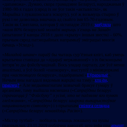
«дапаможа». Думаю, скора грамадзяне Беларусі, народжаныя ў
1980–90-х гадах (сярод іх не ўсе такія «актывісткі», як
Марыйка з лукашэнскага эскорту), усё ж возьмуць стырно ў
рукі і не дазволяць вяшчаць ад свайго імя 65-70-гадовым.
Такім як Святлана, каторая ў лістападзе 2019 г.
заяўляла
, што
«
каля 80% беларускай моладзі марыць з’ехаць на Захад
»
(апытанне ў канцы 2018 г. дало «крыху» іншыя звесткі – 60%,
прычым сярод патэнцыйных напрамкаў эміграцыі многія
бачаць «Усход»).
«
Маладой шпане
» параіў бы чытаць сур’ёзныя кнігі, каб умець
крытычна ставіцца да «лідараў меркаванняў» з іх бясконцымі
інтэрв’ю ды фэйсбучацінай. Вось уладар парталу, дзе ўсё менш
аналітыкі, а ўсё болей «папкорну», выступіў з мініяцюркамі
пра «
настоящего беларуса
», падабранымі «
Еўрарадыё
».
Нечым яны нагадалі вядомыя жарцікі на тэму «
хто ён,
ізраілец?
» Але медыямагнатам зазвычай бракуе гумару ў
арганізме, таму выйшла нясмешна («
Сапраўдны беларус
спрачаецца ў “Фэйсбуку” з усімі, хто не падзяляе яго пункт
гледжання
», «
Сапраўдны беларус шырока выкарыстоўвае
нацыянальную сімволіку
») і з прыпахам
гнілога селядца
(«
Сапраўдны беларус ненавідзіць Расію
»).
«Містэр тутбай» – любіцель вешаць локшыну на вушы
(напрыклад, 23.11.2019 публічна даводзіў, што інфа пра
арышт