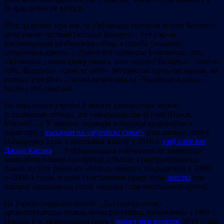
ёй фактычна не вялося.
Што да разваг пра тое, ці з’яўляецца гісторыя яўрэяў Беларусі
неад’емнай часткай гісторыі Беларусі – тут ужо не
рэкамендацыя разбіць мур ілбом, а спроба ўзламаць
адчыненыя дзверы… Даўно ўсе адэкваты разумеюць, што
з’яўляецца, і няма цяпер такога, што «
яўрэі ў Беларусі – самі па
сабе, беларусы – самі па сабе
». Інтэракцыі ідуць пастаянна, на
розных узроўнях – часам незалежна ад «Чырвонага дома»,
часам з яго санкцыі.
На лакальным узроўні ў многіх дзяржаўных музеях
усталяваныя стэнды, дзе гаворыцца пра яўрэяў (Пінск,
Магілёў…). У школах ладзяцца конкурсы краязнаўчага
характару з
выхадам на «яўрэйскі тэмат»
(паказальна, што ў
Навагрудку адзін з школьных класаў у 2010 г.
узяў сабе імя
Джэка Кагана
)… Райвыканкамы найчасцей не замінаюць
захаванню памяці пра яўрэяў, а бывае, і падтрымліваюць.
Амаль ва ўсіх раённых «Кнігах памяці», выдадзеных у 1990-
х–2000-х гадах згодна з пастановай ураду, ёсць
звесткі
пра
ахвяраў адпаведных гетаў, нярэдка і пра партызанаў-яўрэяў.
На ўзроўні нацыянальным – Дні памяці ахвяр
арганізоўваюцца больш-менш рэгулярна, пачынаючы з 1993 г.
Нямала ў іх казёншчыны (вось і
зварот пра конкурс
2018 г. пад