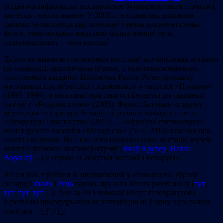
эгідай мінінфармацыі насцярожвае бюракратычным слэнгам),
але ёсць і нешта жывое. У 2008 г., напрыклад, дзяржава
дапамагла паставіць рад помнікаў і зняць дакументальны
фільм, узнагародзіла медалямі былых вязняў гета,
падпольшчыкаў – чым кепска?
Даўно не вымагае празмерных высілкаў апублікаваць артыкул
(ці некалькі), прысвечаны яўрэям, у навуковым/навукова-
папулярным выданні. Нябожчык Рыгор Рэлес друкаваў
матэрыялы пра яўрэйскіх пісьменнікаў у часопісе «Полымя»
(1995–1996), я расказваў пра сінагогі Беларусі ды ідышных
паэтаў у «Родным слове» (2005), Фелікс Баторын агледзеў
яўрэйскую літаратуру Беларусі ў розных нумарах газеты
«Літаратура і мастацтва» (2015)… «Яўрэйскі спецвыпуск»
міністэрскага часопіса «Маладосць» (№ 4, 2016) таксама пра
нешта сведчыць. Як і тое, што Нацыянальны мастацкі музей
ахвотна ўключае мастакоў-яўрэяў (
Якаў Кругер
,
Натан
Воранаў
…) у серыю «Славутыя мастакі з Беларусі».
Ясная рэч, праблем & шурпатасцей у становішчы яўрэяў
Беларусі
было
і
ёсць
гарою, пра што безліч разоў пісаў (
тут
,
тут
,
тут
,
тут
…). Але за 40 з чымсьці мінут тэлепраграмы
ўдзельнікі прымудрыліся не заглыбіцца ні ў адну з рэальных
праблем. ¯\_(ツ)_/¯