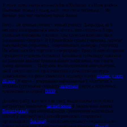
У тым, што змены калі-небудзь адбудуцца, я з Вамі згодны.
Пытанне толькі ў тым, калі і хто гэта пабачыць?.. Як
бачыце,
ува мне песімізму трохі больш.
Пётр – не столькі песіміст, колькі рэаліст. Дапраўды, за 9
месяцаў не нарадзілася амаль нічога, што сведчыла б пра
рэальныя перамены ў краіне. Тры шумныя кампаніі былі
ініцыяваны «зверху»: ІІ Еўрапейскія гульні (чэрвень), перапіс
насельніцтва (верасень), «парламенцкія выбары» (лістапад).
Не абышлося без чарговага «ператраху» ўраду й адміністрацыі
прэзідэнта (чэрвень-снежань). Бальшыня тубыльцаў адказала
на ўладныя высілкі традыцыйным пафігізмам, але гэтага
цяпер малавата… Патрэбна жыццяздольная альтэрнатыва,
якой пакуль што не прасочваецца: грамадства дагэтуль
атамізаванае, на фоне ўзаемнага недаверу пануе
анамія, у рот
ёй ногі
. А яшчэ – упершыню зафіксаваныя ў «Катлетах з
мухамі» (тут можна смяяцца)
лалітыка
і
вірус істэрычных
празмерных рэакцый
(
ВІПР
).
Дальбог, рабіў, што мог і як умеў, выцягваючы на публіку
наступствы колішняга
заглыблення
ў палітычныя навукі.
Папярэджваў
пра непамыснасць сумяшчэння вышэйшых
пастоў у дзяржаўных і (квазі)грамадскіх спартовых
арганізацыях.
Заклікаў
«апазіцыянерчыкаў» перахапіць ва
ўлады ініцыятыву ў канстытуцыйным працэсе.
Прасіў