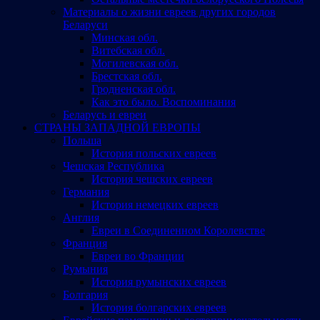
Материалы о жизни евреев других городов
Беларуси
Минская обл.
Витебская обл.
Могилевская обл.
Брестская обл.
Гродненская обл.
Как это было. Воспоминания
Беларусь и евреи
СТРАНЫ ЗАПАДНОЙ ЕВРОПЫ
Польша
История польских евреев
Чешская Республика
История чешских евреев
Германия
История немецких евреев
Англия
Евреи в Соединенном Королевстве
Франция
Евреи во Франции
Румыния
История румынских евреев
Болгария
История болгарских евреев