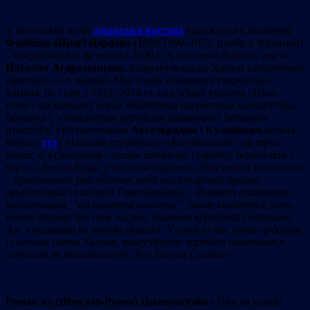
У мастацкім музеі
адкрылася выстава
ўраджэнца Смілавічаў
Файбіша-
Шрагі Царфіна
(1899/1900–1975, памёр у Францыі)
– прадоўжыцца да лютага 2020 г. А мінчанка Natusia, яна ж
Наталля Агарэлышава
, падрыхтавала да Ханукі самаробныя
паштоўкі – гл. вышэй. Мне такая «народная творчасць»
блізкая, бо і сам у 2012–2014 гг. пад эгідай суполкі «Шах-
плюс» распачынаў серыі «Выбітныя шахматныя кампазітары
Беларусі», «Знакамітыя яўрэйскія пісьменнікі Беларусі»
(паштоўкі з пісьменнікамі
Аксельродам
і
Кульбакам
можна
бачыць
тут
). Наталля тлумачыць: «
Ханукальныя – на трох
мовах, а з сінагогамі – назвы штэтлаў і гарадоў перапісала з
карты Довіда Каца, у яго там лацінкаю. Ідэя гэтых паштовак
– практычнае ўвасабленне маёй магістарскай працы,
прысвечанай сінагогам Гомельшчыны… Фармат паштовак –
падарункавы, “ад чалавека чалавеку”, таму спадзяюся, што
нехта адкрые для сябе частку багатай яўрэйскай спадчыны.
Але я малявала не толькі сінагогі. У снежні нас чакае цудоўнае
і светлае свята Ханука, таму другую партыю паштовак я
задумала як віншавальную. Хаг Ханука Самэах!
»
Раман
жа
(Шмуэль-Рувен) Цыперштэйн
з Пінска колькі