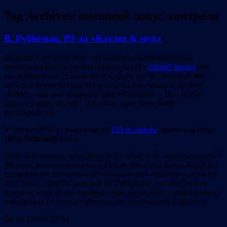
Tag Archives:
внешний локус контроля
В. Рубінчык. PS да «Катлет & мух»
Блізу двух месяцаў таму «пазнавальна-каляпалітычны,
ненавукова-фантастычны серыял жахаў»
спыніў выхад
. Не
хвалюйцеся і не спадзявайцеся, ніхто тут яго не аднаўляе –
проста ў архіве заляжаліся допісы ад пастаянных чытачоў
«К&М», якія мне закарцела распублікаваць… Ну і колькі
фактаў згадаю ад сябе. Пагэтаму зараз будзе
kinda
пастскрыптум.
У лютым 2019 г., рэагуючы на
103-ю серыю
, мінскі аналітык
Пётр Рэзванаў
пісаў:
Чаму Вас здзівіла, што Вас у Расіі аднеслі да
«суайчыннікаў
»?
Здаецца, яшчэ пачынаючы з Мядзведзева так называюцца ўсе
рускамоўныя, як мінімум на постсавецкай прасторы. Калі я ў
2011 годзе ездзіў да знаёмых ва Ўзбекістан, на зваротным
шляху са мной ехала карэянка, якая здолела (як
«суайчынніца
»)
перабрацца ў Самару і збірала сілы для пераезду ў Маскву.
Ён жа (26.02.2019):