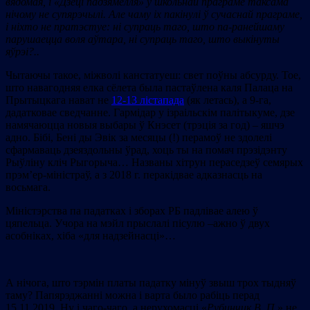
вядомая
,
i
«
Дзеці падзямелля
»
ў школьнай праграме таксама
нічому не супярэч
ыл
і. Але чаму іх пакінулі ў сучаснай праграме,
і ніхто не пратэстуе: ні супраць таго, што па-ранейшаму
парушаецца воля аўтара, ні супраць таго, што выкінуты
яўрэі
?..
Чытаючы такое, міжволі канстатуеш: свет поўны абсурду. Тое,
што навагодняя елка сёлета была пастаўлена каля Палаца на
Прытыцкага нават не
12-13 лістапада
(як летась), а 9-га,
дадатковае сведчанне. Гармідар у ізраільскім палітыкуме, дзе
намячаюцца новыя выбары ў Кнэсет (трэція за год) – яшчэ
адно. Бібі, Бені ды Эвік за месяцы (!) перамоў не здолелі
сфармаваць дзеяздольны ўрад, хоць ты на помач прэзідэнту
Рыўліну кліч Рыгорыча… Названы хітрун пераседзеў семярых
прэм’ер-міністраў, а з 2018 г. перакідвае адказнасць на
восьмага.
Міністэрства па падатках і зборах РБ падлівае алею ў
цяпельца. Учора на мэйл прыслалі пісулю –ажно ў двух
асобніках, хіба «для надзейнасці»…
А нічога, што тэрмін платы падатку мінуў звыш трох тыдняў
таму? Папярэджанні можна і варта было рабіць перад
15.11.2019. Ну і чаго-чаго, а нерухомасці «
Рубинчик В. П.
» не