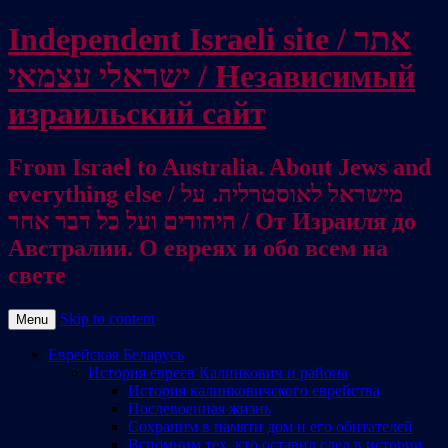
Independent Israeli site / אתר
ישראלי עצמאי / Независимый
израильский сайт
From Israel to Australia. About Jews and
everything else / מישראל לאוסטרליה. על
היהודים ועל כל דבר אחר / От Израиля до
Австралии. О евреях и обо всем на
свете
Skip to content
Menu
Еврейская Беларусь
История евреев Калинкович и района
История калинковичского еврейства
Послевоенная жизнь
Сохраним в памяти дом и его обитателей
Вспомним тех, кто оставил след в истории