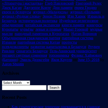
«Літаратура і мастацтва»
,
Глеб Павловский
,
Григорий Релес
,
Джек Каган
,
Джузеппе Конте
,
Дни памяти
,
евреи Гродно
,
евреи и белорусы
,
журнал «Маладосць»
,
журнал «Полымя»
,
журнал «Роднае слова»
,
Зенон Позняк
,
Изи Харик
,
Израиль и
Беларусь
,
историческая политика
,
Иудейское религиозное
объединение
,
китайская экспансия
,
книги памяти
,
конкурсы
,
Куропаты
,
курьёзы
,
левые и правые
,
Марат Горевой
,
мудрые
мысли
,
народный памятник в Куропатах
,
Натан Воронов
,
Объединенная гражданская партия
,
партийная система
Израиля
,
партийная система Китая
,
протесты
,
псевдоэксперты
,
развитие капитализма в Беларуси
,
Реувен
Ривлин
,
синагоги Беларуси
,
Тель-Авивский университет
,
терзают смутные сомнения
,
топонимика
,
Феликс Хаймович
(Баторин)
,
Эмиль Дюркгейм
,
Яков Кругер
on
June 15, 2018
by
Aaron Shustin
.
Archives
Archives
Search
for:
Recent Posts
Как стратегическое терпение превращается в главное