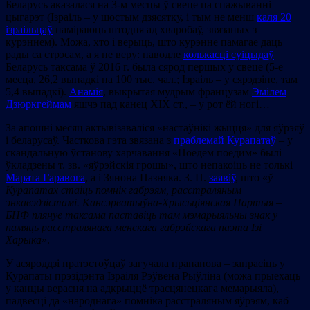
Беларусь аказалася на 3-м месцы ў свеце па спажыванні
цыгарэт (Ізраіль – у шостым дзясятку, і тым не менш
каля 20
ізраільцаў
паміраюць штодня ад хваробаў, звязаных з
курэннем). Можа, хто і верыць, што курэнне памагае даць
рады са стрэсам, а я не веру: паводле
колькасці суіцыдаў
Беларусь таксама ў 2016 г. была сярод першых у свеце (5-е
месца, 26,2 выпадкі на 100 тыс. чал.; Ізраіль – у сярэдзіне, там
5,4 выпадкі).
Анамія
, выкрытая мудрым французам
Эмілем
Дзюркгеймам
яшчэ пад канец ХІХ ст., – у рот ёй ногі…
За апошні месяц актывізаваліся «настаўнікі жыцця» для яўрэяў
і беларусаў. Часткова гэта звязана з
праблемай Курапатаў
– у
скандальную ўстанову харчавання «Поедем поедим» былі
ўкладзены т. зв. «яўрэйскія грошы», што непакоіць не толькі
Марата Гаравога
, а і Зянона Пазняка. З. П.
заявіў
, што «
ў
Курапатах стаіць помнік габрэям, расстраляным
энкавэдзістамі. Кансэрватыўна-Хрысьціянская Партыя –
БНФ плянуе таксама паставіць там мэмарыяльны знак у
памяць расстралянага менскага габрэйскага паэта Ізі
Харыка
».
У асяроддзі пратэстоўцаў загучала прапанова – запрасіць у
Курапаты прэзідэнта Ізраіля Рэўвена Рыўліна (можа прыехаць
у канцы верасня на адкрыццё трасцянецкага мемарыяла),
падвесці да «народнага» помніка расстраляным яўрэям, каб