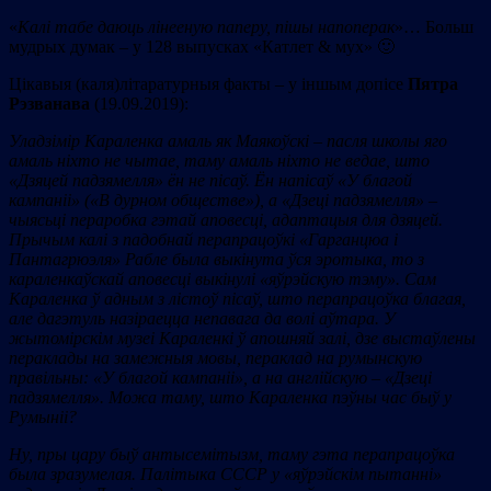
«
Калі табе даюць лінееную паперу, пішы напоперак
»… Больш
мудрых думак – у 128 выпусках «Катлет & мух» 🙂
Цікавыя (каля)літаратурныя факты – у іншым допісе
Пятра
Рэзванава
(19.09.2019):
Уладзімір Караленка амаль як Маякоўскі – пасля школы яго
амаль ніхто не чытае, таму амаль ніхто не ведае, што
«
Дзяцей падзямелля
»
ён не пісаў. Ён напісаў
«
У благой
кампаніі
»
(
«
В дурном об
щ
естве
»
), а
«
Дзеці падзямелля
»
–
чыяс
ь
ці пера
роб
ка гэтай аповесці
, адаптацыя
для дзяцей.
Прычым
калі з падобнай перапрацоўкі
«
Гарганцюа і
Пантагрюэля
» Рабле
была выкінута ўся эротыка, то з
караленкаўскай аповесці выкінулі
«
яўрэйскую тэму
»
. Сам
Караленка
ў адным з лістоў пісаў, што перапрацоўка благая
,
а
ле дагэтуль назіраецца непавага да волі аўтара. У
жытомірскім
музеі Караленкі ў апошняй залі, дзе выстаўлены
пераклады на замежныя мовы, пераклад на румынскую
правільны
:
«
У бл
а
гой кампаніі
»
, а на англійскую –
«
Дзеці
падзямелля
»
. Можа таму, што
Караленка
пэўны час быў у
Румыніі?
Ну, пры цар
у
быў антысемітызм, таму гэта перапрацоўка
была зразумелая.
П
алітык
а
СССР у
«
яўрэйскім пытанні
»