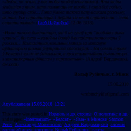
«
Люд
зі
, на жаль, у нас як бы пазбаўлены памяці. Яны як бы
згадзіліся з тым, што памятаць не трэба, і гэта ўсё роўна,
што грузіць сябе… Гэта ўмова такога папулісцкага рэжыму,
як наш. Усё спрашчаецца. І першы элемент спрашчэння – гэта
страта памяці
» (
Глеб Паўлоўскі
, 12.06.2018).
«
Няма такога дыктатара, які б не
гукаў
пра
“
асаблівы шлях
краіны”,
бо
гэта
–
галоўны довад для падтрымання
веры ў
рэжым…
І
дэялагічныя локшыны маюць за мэтавую
аўдыторыю толькі ўнутранага спажыўца… На самай справе
ў Беларусі зусім не ўнікальная, а хрэстаматыйная дыктатура
з заканамерным фіналам у перспектыве
» (Андрэй Вардамацкі,
dw.com)
Вольф Рубінчык, г. Мінск
15.06.2018
wrubinchyk[at]gmail.com
Апублiкавана 15.06.2018 13:21
This entry was posted in
Израиль и др. страны
,
О политике и др.
and tagged
«Intermarium»
,
«Белсат»
,
«Яма» в Минске
,
Shimon
Peres
,
Александр Мошенский
,
Андрей Вардомацкий
,
аномия
,
внешний локус контроля
,
Вольф Рубинчик.
,
газета