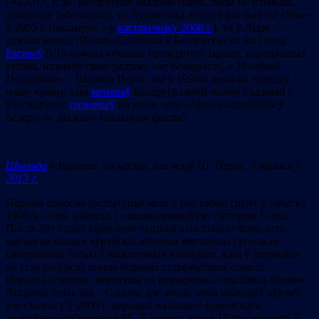
і «БАН», г. зн. Беларускай акадэміі навук, тады не існавала,
дзейнічаў Інбелкульт), то Лукашэнка апошні раз быў на «Яме»
ў 2005 г. (насамрэч – у
кастрычніку 2008 г.
), то ў Лідзе –
адзіная вуліца Шолам-Алейхема ў Беларусі (а як жа горад
Рагачоў
?) То кожны з былых прэзідэнтаў Ізраіля, народжаных
тутака, называў сваю радзіму «
не Беларуссю, а Усходняй
Польшчай
»… Шымон Перэс, які ў 1990-х двойчы наведаў
нашу краіну, такі
менаваў
Беларусь сваёй малой Радзімай і
ўласнаручна
пазначыў
на кнізе, што «
Ізраіль нарадзіўся ў
Беларусі
», ды каго хвалююць факты?
Шыльда
ў Вішневе, на месцы, дзе жыў Ш. Перэс. З’явілася ў
2013 г.
Парады адносна рэстытуцыі мелі б пад сабой грунт у пачатку
1990-х – там, здаецца, і «закансерваваўся» гісторык С-цкі.
Пасля 20+ гадоў кіравання «адзінага палітыка» ясна, што
маёмасць былых яўрэйскіх абшчын вяртаецца суполкам
цяперашнім толькі ў выключных выпадках, калі ў дзяржавы
не стае рэсурсаў юзаць будынкі старажытных сінагог…
Нярэдка спаруды, вернутыя на перыферыі, «вылазяць бокам».
Яскравы прыклад – Слонім, дзе амаль няма жыхароў-яўрэяў,
але сінагогу ў 2000 г. перадалі на баланс Іудзейскага
рэлігійнага аб’яднання РБ. У выніку, звыш 10 год рамонту ў