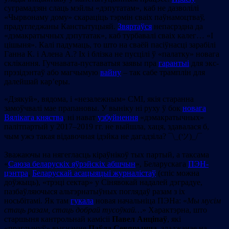
суграмадзян слаць мэйлы «дэпутатам», каб не дазволілі
«Чырвонаму дому» скараціць тэрмін сваіх паўнамоцтваў,
прадугледжаны Канстытуцыяй.
Звяртаўся
непасрэдна да
«дэмакратычных дэпутатак», каб турбавалі сваіх калег… «І
цішыня». Калі падумаць, то што на сваёй пасіўнасці зарабілі
Ганна К. і Алена А.? Іх і блізка не пусцілі ў «палатку» новага
склікання. Гучнавата-пуставатыя заявы пра
гарантыі
для экс-
прэзідэнтаў або магчымую
вайну
– так сабе трамплін для
далейшай кар’еры.
«Дзякуй», вядома, і «незалежным» СМІ, якія старанна
замоўчвалі мае прапановы. У выніку ні руху ў бок
новага
Вялікага княства
, ні нават
узбуйнення
«дэмакратычных»
палітпартый у 2017–2019 гг. не выйшла, хаця, здавалася б,
чым ужэ такая відавочная ідэйка не дагадзіла? ¯\_(ツ)_/¯
Зважаючы на нягегласць кіраўнікоў тых партый, а таксама
«
Саюза беларускіх яўрэйскіх абшчын
», Беларускага
ПЭН-
цэнтра
,
Беларускай асацыяцыі журналістаў
(спіс можна
доўжыць), «трэці сектар» у Сінявокай надалей дэградуе,
пазбаўляючыся альтэрнатыўных поглядаў разам з іх
носьбітамі. Як там
гукала
новая начальніца ПЭНа: «
Мы мусім
стаць разам, стаць добрай тусоўкай
…
» Характэрна, што
старшыня кантрольнай камісіі
Павел Анціпаў
, які
«праглынуў» выгнанне
Паўла Севярынца
, зладжанае на