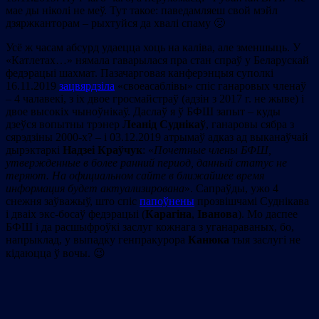
мае ды ніколі не меў. Тут такое: паведамляеш свой мэйл
дзяржканторам – рыхтуйся да хвалі спаму 🙁
Усё ж часам абсурд удаецца хоць на каліва, але зменшыць. У
«Катлетах…» нямала гаварылася пра стан спраў у Беларускай
федэрацыі шахмат. Пазачарговая канферэнцыя суполкі
16.11.2019
зацвярдзіла
«своеасаблівы» спіс ганаровых членаў
– 4 чалавекі, з іх двое гросмайстраў (адзін з 2017 г. не жыве) і
двое высокіх чыноўнікаў. Даслаў я ў БФШ запыт – куды
дзеўся вопытны трэнер
Леанід Суднікаў
, ганаровы сябра з
сярэдзіны 2000-х? – і 03.12.2019 атрымаў адказ ад выканаўчай
дырэктаркі
Надзеі Краўчук
: «
Почетные члены БФШ,
утвержденные в более ранний период, данный статус не
теряют. На официальном сайте в ближайшее время
информация будет актуализирована
». Сапраўды, ужо 4
снежня заўважыў, што спіс
папоўнены
прозвішчамі Суднікава
і дваіх экс-босаў федэрацыі (
Карагіна
,
Іванова
). Мо даспее
БФШ і да расшыфроўкі заслуг кожнага з уганараваных, бо,
напрыклад, у выпадку генпракурора
Канюка
тыя заслугі не
кідаюцца ў вочы. 😉