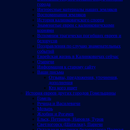
города
Интересные материалы наших земляков
Воспоминания земляков
История калинковичского спорта
Знаменитые евреи с калинковичскими
корнями
Вспомним трагически погибших евреев и
белорусов
Поздравления по случаю знаменательных
событий
Еврейская жизнь в Калинковичах сейчас
Озаричи
Информация к старому сайту
Ваши письма
Отзывы, предложения, уточнения,
дополнения
Кто кого ищет
История евреев других городов Гомельщины
Гомель
Речица и Василевичи
Мозырь
Жлобин и Рогачев
Ельск, Петриков, Наровля, Туров
Светлогорск (Шатилки), Паричи
Остальные местечки белорусского Полесья