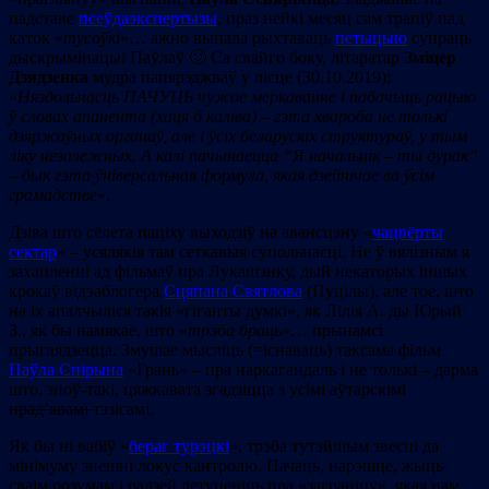
падставе
псеўдаэкспертызы
, праз нейкі месяц сам трапіў пад
каток «
тусоўкі
»… ажно выпала рыхтаваць
петыцыю
супраць
дыскрымінацыі Паўлаў 🙂 Са свайго боку, літаратар
Зміцер
Дзядзенка
мудра папярэджваў у лісце (30.10.2019):
«
Няздольнасць ПАЧУЦЬ чужое меркаванне і пабачыць рацыю
ў словах апанента (хаця б каліва) – гэта хвароба не толькі
дзяржаўных органаў, але і ўсіх беларускіх структураў, у тым
ліку незалежных. А калі пачынаецца “Я начальнік – ты дурак”
– дык гэта ўніверсальная формула, якая дзейнічае ва ўсім
грамадстве
».
Дзіва што сёлета паціху выходзіў на авансцэну «
чацвёрты
сектар
» – усялякія там сеткавыя супольнасці. Не ў вялізным я
захапленні ад фільмаў пра Лукашэнку, дый некаторых іншых
крокаў відэаблогера
Сцяпана Святлова
(Пуцілы), але тое, што
на іх апалчыліся такія «гіганты думкі», як Лілія А. ды Юрый
З., як бы намякае, што «
трэба браць
»… прынамсі
прыглядзецца. Змушае мысліць (=існаваць) таксама фільм
Паўла Спірына
«Грань» – пра наркагандаль і не толькі – дарма
што, зноў-такі, цяжкавата згадзіцца з усімі аўтарскімі
прад’явамі
тэзісамі.
Як бы ні вабіў «
бераг турэцкі
», трэба тутэйшым звесці да
мінімуму знешні локус кантролю. Пачаць, нарэшце, жыць
сваім розумам і радзей летуценіць пра «заграніцу», якая нам