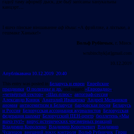
гадоў таму аформіў дыск, дзе быў запісаны ханукальны
канцэрт…
І яшчэ пінскае віншаванне
аф ідыш
: «А фрэйлэхе, а ліхтыке, а
гешмаке Ханыке!»
Вольф Рубінчык
, г. Мінск
wrubinchyk[at]gmail.com
10.12.2019
Апублiкавана 10.12.2019 20:40
This entry was posted in
Беларусь и евреи
,
Еврейские
праздники
,
О политике и др.
and tagged
«Еврорадио»
,
«четвёртый сектор»
,
«Шах-плюс»
,
автограф-сессия
,
Александр Конюк
,
Анатолий Иващенко
,
Андрей Мельников
,
аномия
,
антисемитизм в Беларуси
,
бардовская песня
,
Беларусь
и Россия
,
Белорусская ассоциация журналистов
,
Белорусская
федерация шахмат
,
Белорусский ПЕН-центр
,
бюллетень «Мы
яшчэ тут!»
,
вирус истерических чрезмерных реакций
,
Владимир Короленко
,
Владимир Короткевич
,
Владимир
Чуденцов
,
внешний локус контроля
,
Вольф Рубинчик
,
Гирш