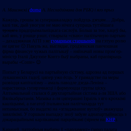
А. Машэнскі
(
фота
А. Несхадзімава для РБК)
і яго прыз
Кажуць, грошы за супершакаладку пойдуць дзецям… Добра,
калі так, дый увогуле не маю нічога супраць тутэйшага
трэцяга
прадпрымальніцкага саслоўя. Больш за тое, хацеў бы,
каб яно, у рэшце рэшт, стварыла «сваю» палітычную партыю
– дахадзяжная АГП з яе
гумарным старшынёй
на гэтую ролю
не цягне 🙁 Пакуль жа, выглядае, гродзенская панчошная
фірма фінансуе чужых палітыкаў – няйначай новы прэм’ер-
міністр Італіі Джузэпе Контэ быў выбраны, каб прапіярыць
вырабы «Conte» 😉
Попыт у Беларусі на партыйную сістэму, адрозна ад першых
лукашэнскіх гадоў, цяпер ужо ёсць. У грамадстве па меры
развіцця капіталізму – амаль паводле дзеда-Леніна –
нарастаюць супярэчнасці і фармуюцца групы ціску.
Аптымальнай сталася б двухпартыйная сістэма а-ля ЗША або
Вялікабрытанія. Мазаіка а-ля цяперашні Ізраіль з яго крохкімі
кааліцыямі, а пагатоў італьянская палітчахарда тут
непамысныя, бо выдаткі на «згладжванне вуглоў» акажуцца
завялікімі. У горшым выпадку зноў забуяе аднапартыйнасць з
дэкарацыйнымі карлікавымі парцейкамі (зірнем на
КНР
).
Карацей, патрэбныя выбары ў «парламент» (зараз палата