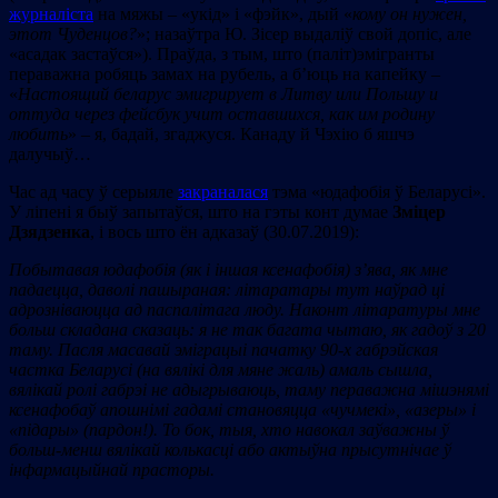
журналіста
на мяжы – «укід» і «фэйк», дый «
кому он нужен,
этот Чуденцов?
»; назаўтра Ю. Зісер выдаліў свой допіс, але
«асадак застаўся»). Праўда, з тым, што (паліт)эмігранты
пераважна робяць замах на рубель, а б’юць на капейку –
«
Настоящий беларус эмигрирует в Литву или Польшу и
оттуда через фейсбук учит оставшихся, как им родину
любить
» – я, бадай, згаджуся. Канаду й Чэхію б яшчэ
далучыў…
Час ад часу ў серыяле
закраналася
тэма «юдафобія ў Беларусі».
У ліпені я быў запытаўся, што на гэты конт думае
Зміцер
Дзядзенка
, і вось што ён адказаў (30.07.2019):
П
обытавая юдафобія (як і іншая ксенафобія) з’ява, як мне
падаецца, даволі пашыраная: літаратары тут наўрад ці
адрозніваюцца ад паспалітага люду. Наконт літаратуры мне
больш складана сказаць: я не так багата чытаю, як гадоў з 20
таму. Пасля масавай эміграцыі пачатку 90-х габрэйская
частка Беларусі (на вялікі для мяне жаль) амаль сышла,
вялікай ролі габрэі не адыгрываюць, таму пераважна мішэнямі
ксенафобаў апошнімі гадамі становяцца
«
чучмекі
»
,
«
азеры
»
і
«
підары
»
(пардон!). То бок, тыя, хто навокал заўважны ў
больш-менш вялікай колькасці або актыўна прысутнічае ў
інфармацыйнай прасторы.