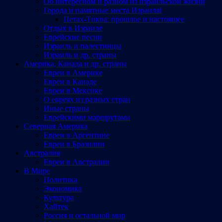
Об интересном и разном из израильской жизни
Города и памятные места Израиляl
Петах-Тиква: прошлое и настоящее
Отдых в Израиле
Еврейские песни
Израиль и палестинцы
Израиль и др. страны
Америка, Канада и др. страны
Евреи в Америке
Евреи в Канаде
Евреи в Мексике
О евреях из разных стран
Иные страны
Еврейскими маршрутами
Северная Америка
Евреи в Аргентине
Евреи в Бразилии
Австралия
Евреи в Австралии
В Мире
Политика
Экономика
Культура
Хайтек
Россия и остальной мир