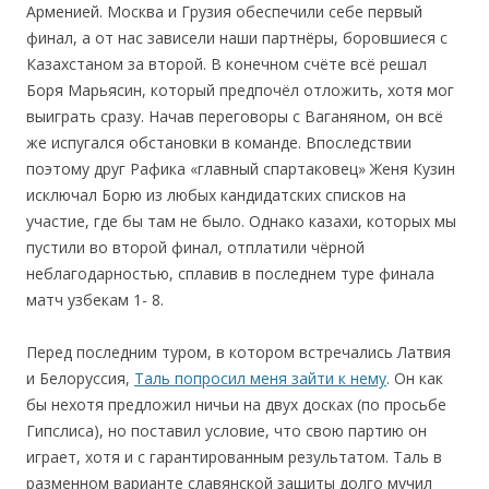
Арменией. Москва и Грузия обеспечили себе первый
финал, а от нас зависели наши партнёры, боровшиеся с
Казахстаном за второй. В конечном счёте всё решал
Боря Марьясин, который предпочёл отложить, хотя мог
выиграть сразу. Начав переговоры с Ваганяном, он всё
же испугался обстановки в команде. Впоследствии
поэтому друг Рафика «главный спартаковец» Женя Кузин
исключал Борю из любых кандидатских списков на
участие, где бы там не было. Однако казахи, которых мы
пустили во второй финал, отплатили чёрной
неблагодарностью, сплавив в последнем туре финала
матч узбекам 1- 8.
Перед последним туром, в котором встречались Латвия
и Белоруссия,
Таль попросил меня зайти к нему
. Он как
бы нехотя предложил ничьи на двух досках (по просьбе
Гипслиса), но поставил условие, что свою партию он
играет, хотя и с гарантированным результатом. Таль в
разменном варианте славянской защиты долго мучил