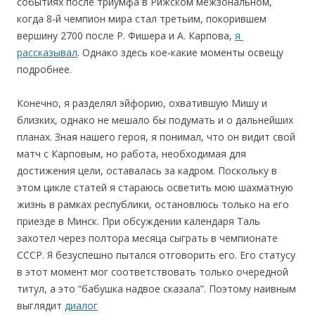
событиях после триумфа в Рижском межзональном,
когда 8-й чемпион мира стал третьим, покорившем
вершину 2700 после Р. Фишера и А. Карпова,
я
рассказывал
. Однако здесь кое-какие моменты освещу
подробнее.
Конечно, я разделял эйфорию, охватившую Мишу и
близких, однако не мешало бы подумать и о дальнейших
планах. Зная нашего героя, я понимал, что он видит свой
матч с Карповым, но работа, необходимая для
достижения цели, оставалась за кадром. Поскольку в
этом цикле статей я стараюсь осветить мою шахматную
жизнь в рамках республики, остановлюсь только на его
приезде в Минск. При обсуждении календаря Таль
захотел через полтора месяца сыграть в чемпионате
СССР. Я безуспешно пытался отговорить его. Его статусу
в этот момент мог соответствовать только очередной
титул, а это “бабушка надвое сказала”. Поэтому наивным
выглядит
диалог