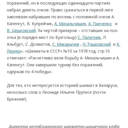
поражений, он в последующих одиннадцати партиях
набрал девять очков. Право сражаться в первой лиге
завоевали набравшие по восемь с половиной очков А.
Капенгут, В. Купрейчик,
А. Михальчишин
,
А. Панченко
и
В. Цешковский
. За чертой призеров – отставшие на пол-
очка (в порядке мест по Бухгольцу)
С. Палатник
, Л.
Альбурт, С. Долматов,
С. Макарычев
,
Н. Рашковский
и
К.
Лернер
». «Шахматы в СССР» №10 за 1978 год, стр.10
отмечает: «Расчетливо вели борьбу А. Михальчишин и А.
Капенгут. Они завершили турнир без поражений,
одержав по 4 победы».
Для тех, кто интересуется историей шахмат в Беларуси,
несколько слов о Леониде Ильиче Прупесе (почти
Брежнев!).
Директор республиканского шахматно-шашечного клуба