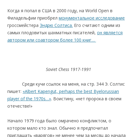
Когда я попал в США в 2000 году, на World Open в
Филадельфии приобрел
монументальное исследование
гроссмейстера
Эндрю Солтиса.
Его считают одним из
самых плодовитых шахматных писателей,
он является
автором или соавтором более 100 книг…
Soviet Chess 1917-1991
Среди кучи ссылок на меня, на стр. 344 Э. Солтис
пишет:
«Albert Kapengut, perhaps the best Byelorussian
player of the 1970s…»
. Воистину, «нет пророка в своем
отечестве!»
Начало 1979 года было омрачено конфликтом, о
котором мало кто знал. Обычно я предпочитал
приглашать «варягов» не менее чем за месяц до начала