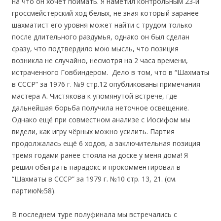
на что он хочет поймать. Я наметил контрольным 23-й
гроссмейстерский ход белых, не зная который заранее
шахматист его уровня может найти с трудом только
после длительного раздумья, однако он был сделан
сразу, что подтвердило мою мысль, что позиция
возникла не случайно, несмотря на 2 часа времени,
истраченного Говбиндером. Дело в том, что в “Шахматы
в СССР” за 1976 г. №9 стр.12 опубликованы примечания
мастера А. Чистякова к упомянутой встрече, где
дальнейшая борьба получила неточное освещение.
Однако ещё при совместном анализе с Иосифом мы
видели, как игру чёрных можно усилить. Партия
продолжалась ещё 6 ходов, а заключительная позиция
тремя годами ранее стояла на доске у меня дома! Я
решил обыграть парадокс и прокомментировал в
“Шахматы в СССР” за 1979 г. №10 стр. 13, 21. (см.
партию№58).
В последнем туре полуфинала мы встречались с