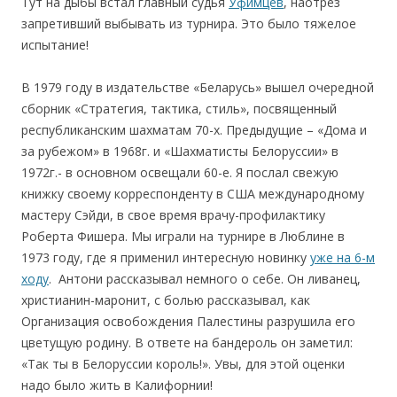
Тут на дыбы встал главный судья
Уфимцев
, наотрез
запретивший выбывать из турнира. Это было тяжелое
испытание!
В 1979 году в издательстве «Беларусь» вышел очередной
сборник «Стратегия, тактика, стиль», посвященный
республиканским шахматам 70-х. Предыдущие – «Дома и
за рубежом» в 1968г. и «Шахматисты Белоруссии» в
1972г.- в основном освещали 60-е. Я послал свежую
книжку своему корреспонденту в США международному
мастеру Сэйди, в свое время врачу-профилактику
Роберта Фишера. Мы играли на турнире в Люблине в
1973 году, где я применил интересную новинку
уже на 6-м
ходу
. Антони рассказывал немного о себе. Он ливанец,
христианин-маронит, с болью рассказывал, как
Организация освобождения Палестины разрушила его
цветущую родину. В ответе на бандероль он заметил:
«Так ты в Белоруссии король!». Увы, для этой оценки
надо было жить в Калифорнии!