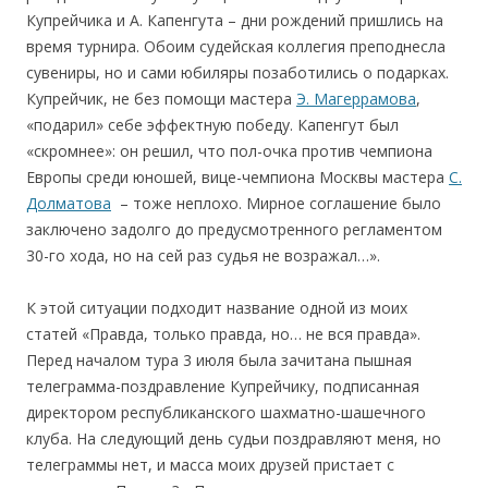
Купрейчика и А. Капенгута – дни рождений пришлись на
время турнира. Обоим судейская коллегия преподнесла
сувениры, но и сами юбиляры позаботились о подарках.
Купрейчик, не без помощи мастера
Э. Магеррамова
,
«подарил» себе эффектную победу. Капенгут был
«скромнее»: он решил, что пол-очка против чемпиона
Европы среди юношей, вице-чемпиона Москвы мастера
С.
Долматова
– тоже неплохо. Мирное соглашение было
заключено задолго до предусмотренного регламентом
30-го хода, но на сей раз судья не возражал…».
К этой ситуации подходит название одной из моих
статей «Правда, только правда, но… не вся правда».
Перед началом тура 3 июля была зачитана пышная
телеграмма-поздравление Купрейчику, подписанная
директором республиканского шахматно-шашечного
клуба. На следующий день судьи поздравляют меня, но
телеграммы нет, и масса моих друзей пристает с