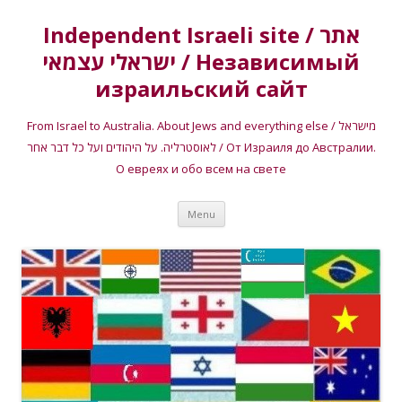
Independent Israeli site / אתר
ישראלי עצמאי / Независимый
израильский сайт
From Israel to Australia. About Jews and everything else / מישראל
לאוסטרליה. על היהודים ועל כל דבר אחר / От Израиля до Австралии.
О евреях и обо всем на свете
Skip
Menu
to
content