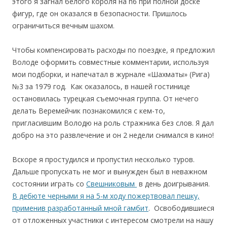
этого я загнал белого короля на h6 при полной доске
фигур, где он оказался в безопасности. Пришлось
ограничиться вечным шахом.
Чтобы компенсировать расходы по поездке, я предложил
Володе оформить совместные комментарии, используя
мои подборки, и напечатал в журнале «Шахматы» (Рига)
№3 за 1979 год. Как оказалось, в нашей гостинице
остановилась турецкая съемочная группа. От нечего
делать Веремейчик познакомился с кем-то,
пригласившим Володю на роль стражника без слов. Я дал
добро на это развлечение и он 2 недели снимался в кино!
Вскоре я простудился и пропустил несколько туров.
Дальше пропускать не мог и вынужден был в неважном
состоянии играть со
Свешниковым
в день доигрывания.
В дебюте черными я на 5-м ходу пожертвовал пешку,
применив разработанный мной гамбит
. Освободившиеся
от отложенных участники с интересом смотрели на нашу