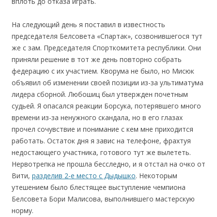
вплоть до отказа играть.
На следующий день я поставил в известность
председателя Белсовета «Спартак», созвонившегося тут
же с зам. Председателя Спорткомитета республики. Они
приняли решение в тот же день повторно собрать
федерацию с их участием. Кворума не было, но Мисюк
объявил об изменении своей позиции из-за ультиматума
лидера сборной. Любошиц был утвержден почетным
судьей. Я опасался реакции Борсука, потерявшего много
времени из-за ненужного скандала, но в его глазах
прочел сочувствие и понимание с кем мне приходится
работать. Остаток дня я завис на телефоне, фрахтуя
недостающего участника, готового тут же вылететь.
Нервотрепка не прошла бесследно, и я отстал на очко от
Вити,
разделив 2-е место с Дыдышко
. Некоторым
утешением было блестящее выступление чемпиона
Белсовета Бори Малисова, выполнившего мастерскую
норму.