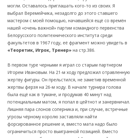
могли. Оставалось приглашать кого-то из своих. Я
выбрал Веремейчика, незадолго до этого ставшего
мастером с моей помощью, начавшейся ещё со времён
нашей «очень важной» партии командного первенства
Белорусского политехнического института среди
факультетов в 1967 году, её фрагмент можно увидеть в
«Теоретик, Игрок, Тренер»
на стр.386.
В первом туре черными я играл со старым партнером
Игорем Ивановым. На 21-м ходу предложил отравленную
жертву фигуры. Он прельстился, не заметив временной
жертвы ферзя на 26-м ходу. В начале турнира голова
была ещё как в тумане, и продумав 40 минут над
потенциальным матом, я попал в цейтнот и занервничал.
Лишняя пара слонов соперника и, при случае, встречные
угрозы чёрному королю заставляли найти
форсированное решение и, вместо мата надо было
ограничиться просто выигранной позицией. Вместо