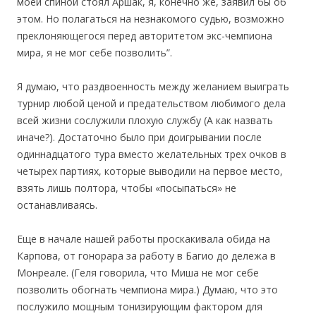
моей спиной стоял Аршак, я, конечно же, заявил бы об
этом. Но полагаться на незнакомого судью, возможно
преклоняющегося перед авторитетом экс-чемпиона
мира, я не мог себе позволить”.
Я думаю, что раздвоенность между желанием выиграть
турнир любой ценой и предательством любимого дела
всей жизни сослужили плохую службу (А как назвать
иначе?). Достаточно было при доигрывании после
одиннадцатого тура вместо желательных трех очков в
четырех партиях, которые выводили на первое место,
взять лишь полтора, чтобы «посыпаться» не
останавливаясь.
Еще в начале нашей работы проскакивала обида на
Карпова, от гонорара за работу в Багио до дележа в
Монреале. (Геля говорила, что Миша не мог себе
позволить обогнать чемпиона мира.) Думаю, что это
послужило мощным тонизирующим фактором для