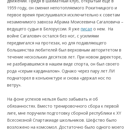
движений. Придя в шахматный клуб, открытый еще в
1959 году, он сменил непотопляемого Рокитницкого и
первое время прислушивался исключительно к советам
незаменимого завхоза Абрама Моисеевича Сагаловича –
ведущего судьи в Белоруссии. Я уже
писал
о нем. На
войне Сагалович остался без ног, с усилиями
передвигался на протезах, но для подавляющего
большинства любителей был верховным авторитетом в
течение нескольких десятков лет. При новом директоре,
не разбиравшемся в нашем виде спорта, он был своего
рода «серым кардиналом». Однако через пару лет ЛИ
поднаторел в конъюнктуре и снова «держал нос по
ветру».
На фоне успехов нельзя было забывать и об
обязанностях. Вместо тренировочного сбора к первой
лиге, мне поручили подготовку сборной республики к XY
Всесоюзной Спартакиаде школьников. Шефство было
возложено на комсомол. Достаточно было одного моего