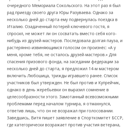
очередного Мемориала Сокольского. На этот раз я был
рад приезду своего друга Юры Разуваева. Однако за
несколько дней до старта ему подвернулась поездка в
Италию. Озадаченный потерей ключевого гостя, я
спросил, не может ли он сосватать вместо себя кого-
нибудь из друзей-мастеров. Последовала долгая пауза, и
растерянно-извиняющимся голосом он произнёс: «А у
меня, кроме тебя, не осталось друзей-мастеров.» Для
спасения призового фонда, на заседании федерации за
несколько дней до старта, я предложил 14-м мастером
включить Любошица, трижды игравшего ранее. Список
участников был утвержден. Не был против и Купрейчик,
однако в день жеребьевки он выразил сомнение в
целесообразности этого. Замотанный всевозможными
проблемами перед началом турнира, я отмахнулся,
ответив лишь, что он не возражал при голосовании.
Заведшись, Витя пишет заявление в Спорткомитет БССР,
где категорически возражает против участия ветерана,