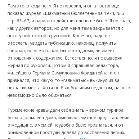
Там этого хода нет». Я не поверил, и он в гостинице
показал журнал «Шахматный бюллетень» за 1974, № 3
стр. 63–67, и варианта действительно не было. Я не знаю,
как у других авторов, но для меня тема закрывается с
последней точкой в рукописи. Конечно, надо ее
отослать, увидеть публикацию, наконец, получить
гонорар, но все это, как бы «за кадром», не имеет
отношения к содержанию. Естественно, я не выверял
журнал по рукописи. Потом я спрашивал редактора,
милейшего Германа Самуиловича Фридштейна, и он
признался, что какую-то «галиматью» выкинул из-за
нехватки места. Хотя он был большим педантом, на него
невозможно было обижаться.
Туркменские нравы дали себя знать – врачом турнира
была оформлена дама, имевшая смутное представление
о медицине, в чем ей неудобно было признаться, и от
обыкновенной простуды довела до воспаления легких.