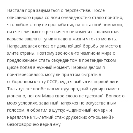
Настала пора задуматься о перспективе. После
описанного цирка со всей очевидностью стало понятно,
что «лбом стену не прошибить», ни «штатный чемпион»,
ни счет личных встреч ничего не изменят – шахматная
карьера зашла в тупик и надо в жизни что-то менять.
Напрашивался отказ от дальнейшей борьбы за место в
элите страны. Поэтому звонок 8-го чемпиона мира с
предложением стать секундантом в претендентском
цикле попал в нужный момент. Первым делом я
поинтересовался, могу ли при этом сыграть в
отборочном к ч-ту СССР, куда я выбыл из первой лиги.
Таль тут же пообещал международный турнир взамен
(конечно, потом Миша свое слово не сдержал). Вопрос о
моих условиях, заданный напряженно искусственным
голосом, я обратил в шутку: «Одиночный номер». Я
надеялся на 15-летний стаж дружеских отношений и
безоговорочно верил ему.