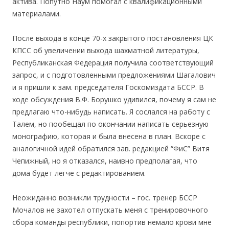
актива. Попутно Наум помогал с квалификационными
материалами.
После выхода в конце 70-х закрытого постановления ЦК
КПСС об увеличении выхода шахматной литературы,
Республиканская Федерация получила соответствующий
запрос, и с подготовленными предложениями Шагалович
и я пришли к зам. председателя Госкомиздата БССР. В
ходе обсуждения В.Ф. Борушко удивился, почему я сам не
предлагаю что-нибудь написать. Я сослался на работу с
Талем, но пообещал по окончании написать серьезную
монографию, которая и была внесена в план. Вскоре с
аналогичной идей обратился зав. редакцией “ФиС” Витя
Чепижный, но я отказался, наивно предполагая, что
дома будет легче с редактированием.
Неожиданно возникли трудности – гос. тренер БССР
Мочалов не захотел отпускать меня с тренировочного
сбора команды республики, попортив немало крови мне