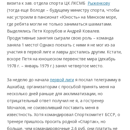
визита к зав. отдела спорта ЦК ЛКСМБ
Рыженкову
(тогда еще Володе – будущему министру спорта, чтобы
нас устроили в пансионат «Юность» на Минском море,
где ребята могли не только заниматься шахматами.
Выделялись Петя Корзубов и Андрей Ковалев.
Продуктивные занятия сыграли свою роль – команда
заняла 1 место! Однако поехать с ними я не мог из-за
участия в первой лиге и лавры достались другим. Кстати,
вскоре Петя на юношеском первенстве мира (декабрь
1978 г. – январь 1979 г.) занял четвертое место.
За неделю до начала
первой лиги
я послал телеграмму в
Ашхабад организаторам с просьбой принять меня на
несколько дней раньше для акклиматизации, но
отрицательный ответ получил не я, а гостренер
Мочалов, не соизволивший поставить меня в
известность. Хотя командировал Спорткомитет БССР, о
тренере пришлось просить родной «Спартак», но
больше, чем командировочные 2,6 руб. они платить не