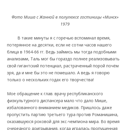
Фото Миша с Жанной в полулюксе гостиницы «Минск»
1979
В такие минуты я с горечью вспоминал время,
потерянное на десятки, если не сотни часов нашего
блица в 1964-66 гг. Ведь займись мы тогда подобными
анализами, Таль мог бы гораздо полнее реализовывать
свой гигантский потенциал, растраченный порой почём
зря, да и мне бы это не помешало. А ведь я говорю
только о нескольких годах его творчества!
Мое обращение к глав. врачу республиканского
физкультурного диспансера мало что дало Мише,
избалованного вниманием медиков. Пришлось даже
пропустить партию третьего тура против Романишина,
оказавшуюся роковой для экс-чемпиона мира. Во время
очередного доигрывания, когда игралась пропущенная