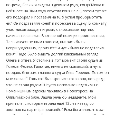
встреча, Геля и я сидели в девятом ряду, когда Миша в
цейтноте на 38-м ходу опустил коня на е3, потом тут же
его подобрал и поставил на f6. Я успел пробормотать
ей:” Он подставлял коня!” и побежал за сцену. В комнату
участников заходят игроки, отложившие партию,
начинается анализ. В ключевой позиции происшествия,
Таль искусственным голосом, пытаясь быть
непринуждённым, произнёс:” Я чуть было не подставил
коня”. Надо было видеть долгий кинжальный взгляд
Олега в ответ. У столика в тот момент стоял судья из
Гомеля Феликс Гилютин, ничего не сказавший, а чуть
поодаль был зам. главного судьи Лева Горелик. Потом он
мне сказал:” Таль как бы выронил этого коня, но я рад,
что не стоял рядом”. Спустя несколько недель мы с
Романишиным вдвоём парились в Новогорске на
Олимпийской базе. Зашла речь об инциденте. Мой
приятель, с которым играли ещё 12 лет назад, со
злостью на партнёра произнёс:” Если бы я знал, что за