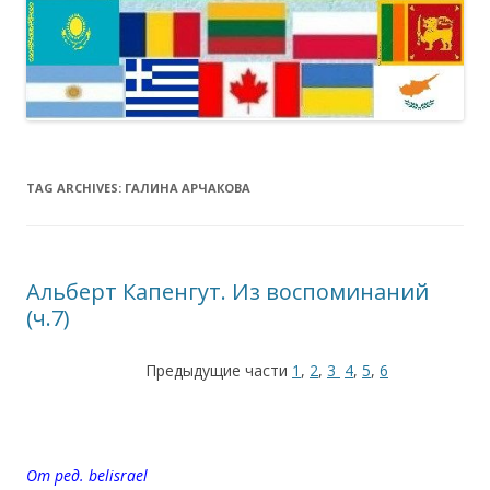
TAG ARCHIVES:
ГАЛИНА АРЧАКОВА
Альберт Капенгут. Из воспоминаний
(ч.7)
Предыдущие части
1
,
2
,
3
4
,
5
,
6
От ред. belisrael