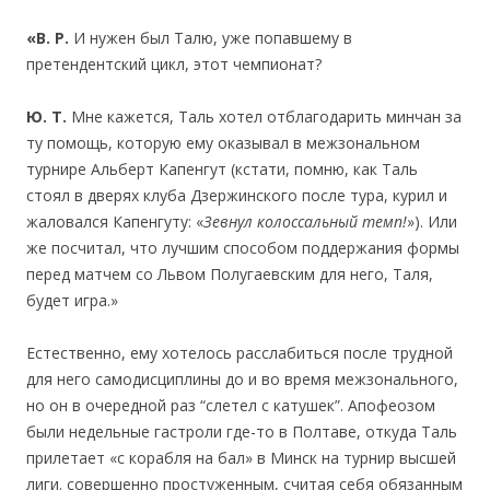
«В. Р.
И нужен был Талю, уже попавшему в
претендентский цикл, этот чемпионат?
Ю. Т.
Мне кажется, Таль хотел отблагодарить минчан за
ту помощь, которую ему оказывал в межзональном
турнире Альберт Капенгут (кстати, помню, как Таль
стоял в дверях клуба Дзержинского после тура, курил и
жаловался Капенгуту: «
Зевнул колоссальный темп!
»). Или
же посчитал, что лучшим способом поддержания формы
перед матчем со Львом Полугаевским для него, Таля,
будет игра.»
Естественно, ему хотелось расслабиться после трудной
для него самодисциплины до и во время межзонального,
но он в очередной раз “слетел с катушек”. Апофеозом
были недельные гастроли где-то в Полтаве, откуда Таль
прилетает «с корабля на бал» в Минск на турнир высшей
лиги. совершенно простуженным, считая себя обязанным