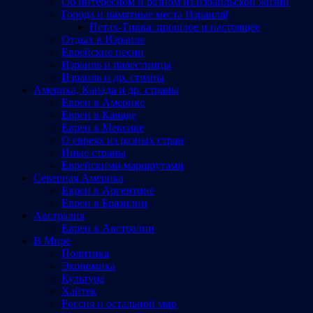
Об интересном и разном из израильской жизни
Города и памятные места Израиляl
Петах-Тиква: прошлое и настоящее
Отдых в Израиле
Еврейские песни
Израиль и палестинцы
Израиль и др. страны
Америка, Канада и др. страны
Евреи в Америке
Евреи в Канаде
Евреи в Мексике
О евреях из разных стран
Иные страны
Еврейскими маршрутами
Северная Америка
Евреи в Аргентине
Евреи в Бразилии
Австралия
Евреи в Австралии
В Мире
Политика
Экономика
Культура
Хайтек
Россия и остальной мир