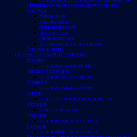
Материалы о жизни евреев других городов
Беларуси
Минская обл.
Витебская обл.
Могилевская обл.
Брестская обл.
Гродненская обл.
Как это было. Воспоминания
Беларусь и евреи
СТРАНЫ ЗАПАДНОЙ ЕВРОПЫ
Польша
История польских евреев
Чешская Республика
История чешских евреев
Германия
История немецких евреев
Англия
Евреи в Соединенном Королевстве
Франция
Евреи во Франции
Румыния
История румынских евреев
Болгария
История болгарских евреев