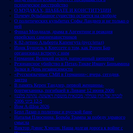
психическое расстройство
О МУДАКАХ, ШАББАТЕ И КОНСТИТУЦИИ
Почему бульбашное существо остается на свободе
О политических кульбитах Софы Ландвер и не только о
ней
Финал Мондиаля, драма в Аргентине и реакция
еврейских самоненавистников
К 82-летию Альберта Капенгута (русс/итал)
Ицик Бунцель в Кнессете о том, как Ронен Бар
организовал встречу с ним
Германия: Великий исход, написанный шепотом
Резонансное убийство в Петах-Тикве Иману Биньямина
Залки в День независимости
«Русскоязычные СМИ в Германии»: вчера, сегодня,
завтра
В память Керен Тандлер, первой женщины-
бортмеханика, погибшей в Ливане 12 июня 2006
לזכרה של קרן טנדלר, מכונאית מוטסת ראשונה, נהרגה בלבנון
ב-12 ביוני 2006
Йом А-Шоа 2026
Берл Лазар о политике и русской бане
Наталья Плюснина. Борьба Трампа за победу здравого
смысла
Виктор Дэвис Хэнсон. Наша долгая дорога к войне с