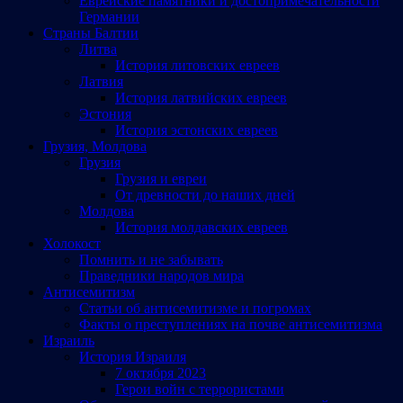
Еврейские памятники и достопримечательности
Германии
Страны Балтии
Литва
История литовских евреев
Латвия
История латвийских евреев
Эстония
История эстонских евреев
Грузия, Молдова
Грузия
Грузия и евреи
От древности до наших дней
Молдова
История молдавских евреев
Холокост
Помнить и не забывать
Праведники народов мира
Антисемитизм
Статьи об антисемитизме и погромах
Факты о преступлениях на почве антисемитизма
Израиль
История Израиля
7 октября 2023
Герои войн с террористами