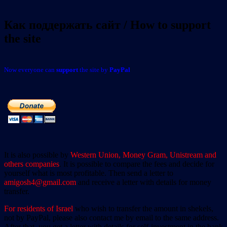
Как поддержать сайт / How to support
the site
Now everyone can
support
the site by
PayPal
It is also possible by
Western Union, Money Gram, Unistream and
others companies
. It is possible to compare the fees and decide for
yourself what is most profitable. Then send a letter to
amigosh4@gmail.com
and receive a letter with details for money
transfer.
For residents of Israel
who wish to transfer the amount in shekels,
not by PayPal, please also contact me by email to the same address.
After that, you get a letter with details for self-investment in the bank