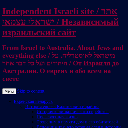
Independent Israeli site / אתר
ישראלי עצמאי / Независимый
израильский сайт
From Israel to Australia. About Jews and
everything else / מישראל לאוסטרליה. על
היהודים ועל כל דבר אחר / От Израиля до
Австралии. О евреях и обо всем на
свете
Skip to content
Menu
Еврейская Беларусь
История евреев Калинкович и района
История калинковичского еврейства
Послевоенная жизнь
Сохраним в памяти дом и его обитателей
Вспомним тех, кто оставил след в истории