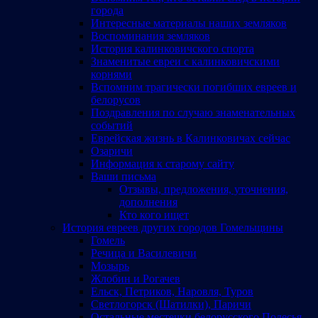
города
Интересные материалы наших земляков
Воспоминания земляков
История калинковичского спорта
Знаменитые евреи с калинковичскими
корнями
Вспомним трагически погибших евреев и
белорусов
Поздравления по случаю знаменательных
событий
Еврейская жизнь в Калинковичах сейчас
Озаричи
Информация к старому сайту
Ваши письма
Отзывы, предложения, уточнения,
дополнения
Кто кого ищет
История евреев других городов Гомельщины
Гомель
Речица и Василевичи
Мозырь
Жлобин и Рогачев
Ельск, Петриков, Наровля, Туров
Светлогорск (Шатилки), Паричи
Остальные местечки белорусского Полесья