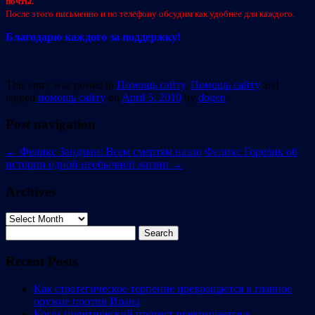
почты.
После этого письменно и по телефону обсудим как удобнее для каждого.
Благодарю каждого за поддержку!
This entry was posted in
Помощь сайту
,
Помощь сайту
and
tagged
помощь сайту
on
April 5, 2010
by
dogen
.
Post navigation
←
Феликс Зандман: Всем смертям назло
Феликс Горелик об
истории одной необычной жизни
→
Archives
Archives
Search
for:
Recent Posts
Как стратегическое терпение превращается в главное
оружие против Ирана
Когда политический протест превращается в