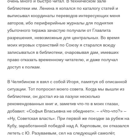
очень много и быстро читал. В техническом зале
библиотеки им. Ленина я копался по каталогу статей и
выписывал координаты переводов интересующих меня
авторов, ибо периферийные журналы для поднятия
убыточного тиража зачастую получали от Главлита
разрешения, невозможные для центральных. Во время
моих игровых странствий по Союзу я старался всюду
записываться в библиотеки, очаровывая дам, имевших
право отказать временному читателю, и даже получал
доступ к полкам.
В Челябинске я взял с собой Игоря, памятуя об описанной
ситуации. Тот попросил моего совета. Когда мы вышли из
библиотеки, он достал из-за пазухи несколько
рекомендованных книг и, заметив что-то в моих глазах,
добавил: «Софья Власьевна не обеднеет». – «Что-что?» –
«Ну, Советская власть». При первой же поездке за рубеж на
Кубу, заработанной победой над А. Карповым, он отказался
лететь с Ю. Разуваевым, сел на следующий самолёт,