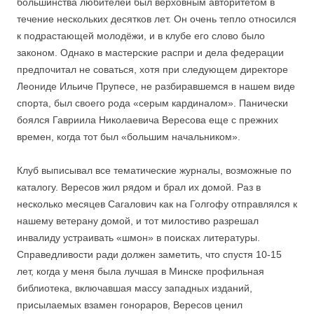
большинства любителей был верховным авторитетом в
течение нескольких десятков лет. Он очень тепло относился
к подрастающей молодёжи, и в клубе его слово было
законом. Однако в мастерские распри и дела федерации
предпочитал не соваться, хотя при следующем директоре
Леониде Ильиче Прупесе, не разбиравшемся в нашем виде
спорта, был своего рода «серым кардиналом». Панически
боялся Гавриила Николаевича Вересова еще с прежних
времен, когда тот был «большим начальником».
Клуб выписывал все тематические журналы, возможные по
каталогу. Вересов жил рядом и брал их домой. Раз в
несколько месяцев Сагалович как на Голгофу отправлялся к
нашему ветерану домой, и тот милостиво разрешал
инвалиду устраивать «шмон» в поисках литературы.
Справедливости ради должен заметить, что спустя 10-15
лет, когда у меня была лучшая в Минске профильная
библиотека, включавшая массу западных изданий,
присылаемых взамен гонораров, Вересов ценил