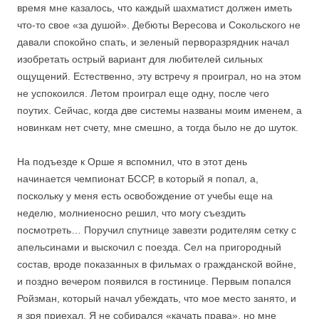
время мне казалось, что каждый шахматист должен иметь
что-то свое «за душой». Дебюты Вересова и Сокольского не
давали спокойно спать, и зеленый перворазрядник начал
изобретать острый вариант для любителей сильных
ощущений. Естественно, эту встречу я проиграл, но на этом
не успокоился. Летом проиграл еще одну, после чего
поутих. Сейчас, когда две системы названы моим именем, а
новинкам нет счету, мне смешно, а тогда было не до шуток.
На подъезде к Орше я вспомнил, что в этот день
начинается чемпионат БССР, в который я попал, а,
поскольку у меня есть освобождение от учебы еще на
неделю, молниеносно решил, что могу съездить
посмотреть… Поручил спутнице завезти родителям сетку с
апельсинами и выскочил с поезда. Сел на пригородный
состав, вроде показанных в фильмах о гражданской войне,
и поздно вечером появился в гостинице. Первым попался
Ройзман, который начал убеждать, что мое место занято, и
я зря приехал. Я не собирался «качать права», но мне