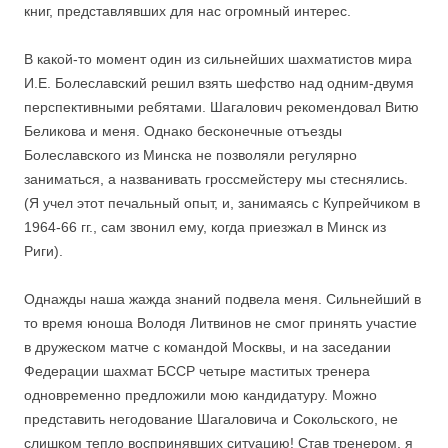
книг, представлявших для нас огромный интерес.
В какой-то момент один из сильнейших шахматистов мира
И.Е. Болеславский решил взять шефство над одним-двумя
перспективными ребятами. Шагалович рекомендовал Витю
Беликова и меня. Однако бесконечные отъезды
Болеславского из Минска не позволяли регулярно
заниматься, а названивать гроссмейстеру мы стеснялись.
(Я учел этот печальный опыт, и, занимаясь с Купрейчиком в
1964-66 гг., сам звонил ему, когда приезжал в Минск из
Риги).
Однажды наша жажда знаний подвела меня. Сильнейший в
то время юноша Володя Литвинов не смог принять участие
в дружеском матче с командой Москвы, и на заседании
Федерации шахмат БССР четыре маститых тренера
одновременно предложили мою кандидатуру. Можно
представить негодование Шагаловича и Сокольского, не
слишком тепло воспринявших ситуацию! Став тренером, я