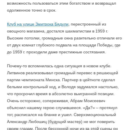
возможность пользоваться этим богатством и возвращал
одолженное точно в срок.
Клуб на улице Змитрока Бядули
, перестроенный из
овощного магазина, достался шахматистам в 1959 г.
Высокие потолки, громадные окна разительно отличали его
от двух комнат глубокого подвала на площади Победы, где
до 1959 г. проходили даже престижные состязания.
Почему-то вспомнилась одна ситуация в новом клубе.
Литвинов реализовывал громадный перевес в решающей
партии чемпионата Минска. Партнер в цейтноте сделал
белыми контрольный ход, и Володя задумался настолько,
что просрочил время в абсолютно выигранной позиции.
Очень осторожно, сопереживая, Абрам Моисеевич
объяснил нашему герою случившееся. «Да?» – протянул
тот, расписался на бланке и ушел. Сверхэмоциональный
Александр Любошиц (будущий мастер) не мог поверить
своим глазам. После бессонной ночи из-за этой сцены он