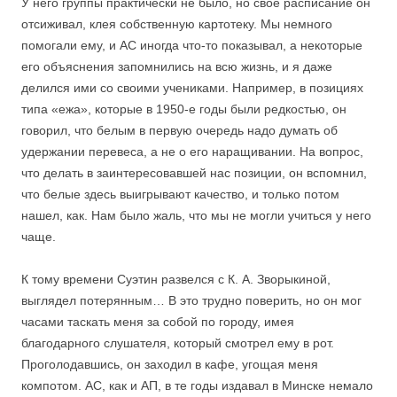
У него группы практически не было, но свое расписание он
отсиживал, клея собственную картотеку. Мы немного
помогали ему, и АС иногда что-то показывал, а некоторые
его объяснения запомнились на всю жизнь, и я даже
делился ими со своими учениками. Например, в позициях
типа «ежа», которые в 1950-е годы были редкостью, он
говорил, что белым в первую очередь надо думать об
удержании перевеса, а не о его наращивании. На вопрос,
что делать в заинтересовавшей нас позиции, он вспомнил,
что белые здесь выигрывают качество, и только потом
нашел, как. Нам было жаль, что мы не могли учиться у него
чаще.
К тому времени Суэтин развелся с К. А. Зворыкиной,
выглядел потерянным… В это трудно поверить, но он мог
часами таскать меня за собой по городу, имея
благодарного слушателя, который смотрел ему в рот.
Проголодавшись, он заходил в кафе, угощая меня
компотом. АС, как и АП, в те годы издавал в Минске немало