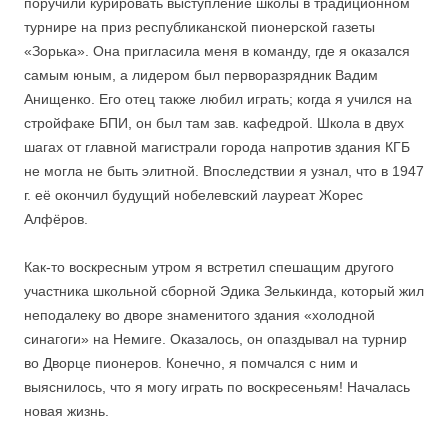
поручили курировать выступление школы в традиционном
турнире на приз республиканской пионерской газеты
«Зорька». Она пригласила меня в команду, где я оказался
самым юным, а лидером был перворазрядник Вадим
Анищенко. Его отец также любил играть; когда я учился на
стройфаке БПИ, он был там зав. кафедрой. Школа в двух
шагах от главной магистрали города напротив здания КГБ
не могла не быть элитной. Впоследствии я узнал, что в 1947
г. её окончил будущий нобелевский лауреат Жорес
Алфёров.
Как-то воскресным утром я встретил спешащим другого
участника школьной сборной Эдика Зелькинда, который жил
неподалеку во дворе знаменитого здания «холодной
синагоги» на Немиге. Оказалось, он опаздывал на турнир
во Дворце пионеров. Конечно, я помчался с ним и
выяснилось, что я могу играть по воскресеньям! Началась
новая жизнь.