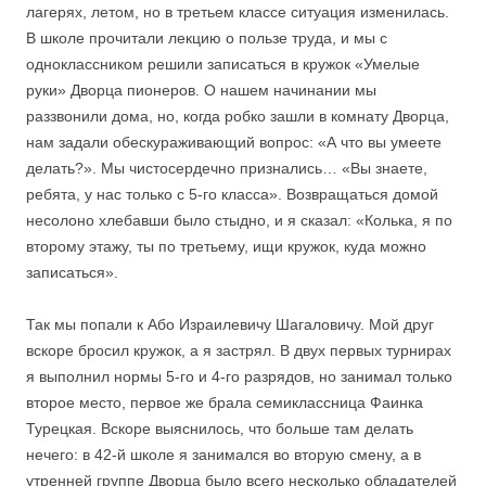
лагерях, летом, но в третьем классе ситуация изменилась.
В школе прочитали лекцию о пользе труда, и мы с
одноклассником решили записаться в кружок «Умелые
руки» Дворца пионеров. О нашем начинании мы
раззвонили дома, но, когда робко зашли в комнату Дворца,
нам задали обескураживающий вопрос: «А что вы умеете
делать?». Мы чистосердечно признались… «Вы знаете,
ребята, у нас только с 5-го класса». Возвращаться домой
несолоно хлебавши было стыдно, и я сказал: «Колька, я по
второму этажу, ты по третьему, ищи кружок, куда можно
записаться».
Так мы попали к Або Израилевичу Шагаловичу. Мой друг
вскоре бросил кружок, а я застрял. В двух первых турнирах
я выполнил нормы 5-го и 4-го разрядов, но занимал только
второе место, первое же брала семиклассница Фаинка
Турецкая. Вскоре выяснилось, что больше там делать
нечего: в 42-й школе я занимался во вторую смену, а в
утренней группе Дворца было всего несколько обладателей