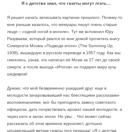
Я с детства знал, что газеты могут лгать…
Я решил начать записывать картинки прошлого. Почему-то
мне раньше казалось, что мемуары пишут очень старые
люди – «одной ногой в могиле». Тут же вспомнил Юру
Разуваева, который рвался ко мне домой прочитать книгу
Сомерсета Моэма «Подводя итоги» (The Summing Up,
1938), вышедшую в русском переводе в 1957 году. Как мы
смеялись, узнав, что написал её Моэм за 27 лет до своей
смерти, а после выхода «Итогов» он подарил миру кучу
шедевров!
Думаю, что мой безвременно ушедший друг, еще в
молодости зачаровывавший нас блестящими рассказами-
воспоминаниями, мог бы приподнять завесу советского
официоза, дать почувствовать аромат нашей молодости, а
через него и запах эпохи. Но увы… Что может сейчас
рассказать об этом времени журналист, дотошно
штудирующий ветхие газеты того периода! «Я с детства