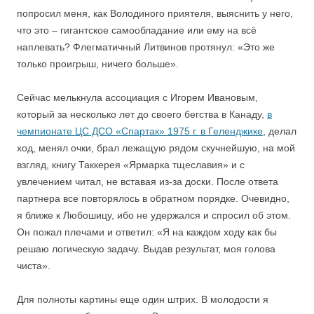
попросил меня, как Володиного приятеля, выяснить у него,
что это – гигантское самообладание или ему на всё
наплевать? Флегматичный Литвинов протянул: «Это же
только проигрыш, ничего больше».
Сейчас мелькнула ассоциация с Игорем Ивановым,
который за несколько лет до своего бегства в Канаду,
в
чемпионате ЦС ДСО «Спартак» 1975 г. в Геленджике
, делал
ход, менял очки, брал лежащую рядом скучнейшую, на мой
взгляд, книгу Таккерея «Ярмарка тщеславия» и с
увлечением читал, не вставая из-за доски. После ответа
партнера все повторялось в обратном порядке. Очевидно,
я ближе к Любошицу, ибо не удержался и спросил об этом.
Он пожал плечами и ответил: «Я на каждом ходу как бы
решаю логическую задачу. Выдав результат, моя голова
чиста».
Для полноты картины еще один штрих. В молодости я