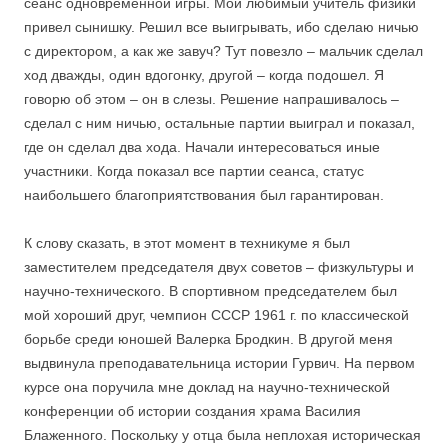
сеанс одновременной игры. Мой любимый учитель физики
привел сынишку. Решил все выигрывать, ибо сделаю ничью
с директором, а как же завуч? Тут повезло – мальчик сделал
ход дважды, один вдогонку, другой – когда подошел. Я
говорю об этом – он в слезы. Решение напрашивалось –
сделал с ним ничью, остальные партии выиграл и показал,
где он сделал два хода. Начали интересоваться иные
участники. Когда показал все партии сеанса, статус
наибольшего благоприятствования был гарантирован.
К слову сказать, в этот момент в техникуме я был
заместителем председателя двух советов – физкультуры и
научно-технического. В спортивном председателем был
мой хороший друг, чемпион СССР 1961 г. по классической
борьбе среди юношей Валерка Бродкин. В другой меня
выдвинула преподавательница истории Гурвич. На первом
курсе она поручила мне доклад на научно-технической
конференции об истории создания храма Василия
Блаженного. Поскольку у отца была неплохая историческая