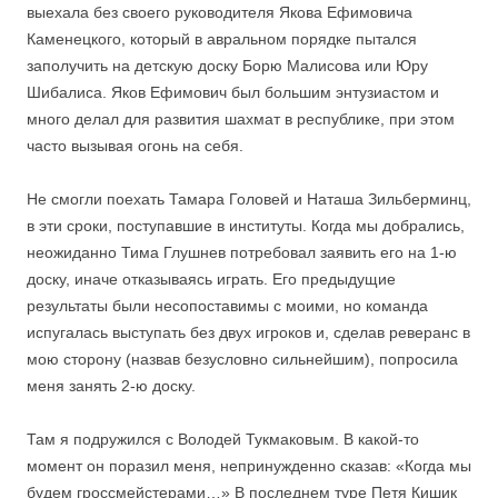
выехала без своего руководителя Якова Ефимовича
Каменецкого, который в авральном порядке пытался
заполучить на детскую доску Борю Малисова или Юру
Шибалиса. Яков Ефимович был большим энтузиастом и
много делал для развития шахмат в республике, при этом
часто вызывая огонь на себя.
Не смогли поехать Тамара Головей и Наташа Зильберминц,
в эти сроки, поступавшие в институты. Когда мы добрались,
неожиданно Тима Глушнев потребовал заявить его на 1-ю
доску, иначе отказываясь играть. Его предыдущие
результаты были несопоставимы с моими, но команда
испугалась выступать без двух игроков и, сделав реверанс в
мою сторону (назвав безусловно сильнейшим), попросила
меня занять 2-ю доску.
Там я подружился с Володей Тукмаковым. В какой-то
момент он поразил меня, непринужденно сказав: «Когда мы
будем гроссмейстерами…» В последнем туре Петя Кишик