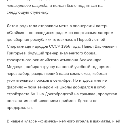
четвертого разряда,
и нельзя было подняться на
следующую ступеньку
.
Летом родители отправили меня в пионерский лагерь
«Стайки» – он находился рядом со спортивным лагерем,
где сборная республики готовилась к Первой летней
Спартакиаде народов СССР 1956 года. Павел Васильевич
Григорьев, будущий тренер знаменитого борца,
троекратного олимпийского чемпиона Александра
Медведя, набирал группу на новый учебный год прямо
через забор, разделяющий наши комплексы, избегая
утомительных поисков в сентябре. Но и здесь мне не
фартило – пока вечером из школы добирался в клуб
стройтреста № 1 на Долгобродской на трамвае, пропускал
ползанятия с объяснением приёмов. Долго я не
продержался.
В нашем классе «физичка» немного играла в шахматы, и ей