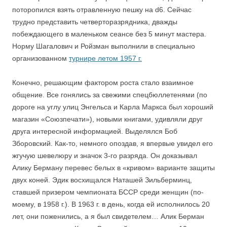
поторопился взять отравленную пешку на d6. Сейчас
трудно представить четверторазрядника, дважды
побеждающего в маленьком сеансе без 5 минут мастера.
Норму Шагалович и Ройзман выполнили в специально
организованном
турнире летом 1957 г.
Конечно, решающим фактором роста стало взаимное
общение. Все гонялись за свежими спецбюллетенями (по
дороге на углу улиц Энгельса и Карла Маркса был хороший
магазин «Союзпечати»), новыми книгами, удивляли друг
друга интересной информацией. Выделялся Боб
Зборовский. Как-то, немного опоздав, я впервые увидел его
жгучую шевелюру и значок 3-го разряда. Он доказывал
Алику Берману перевес белых в «кривом» варианте защиты
двух коней. Эдик восхищался Наташей Зильберминц,
ставшей призером чемпионата БССР среди женщин (по-
моему, в 1958 г.). В 1963 г. в день, когда ей исполнилось 20
лет, они поженились, а я был свидетелем… Алик Берман