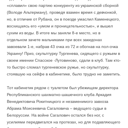
«сплавил» свою партию конкуренту из украинской сборной
(Володе Альтерману), проведя взамен время с девчонкой,
но, в отличие от Рубана, он в поезде умаслил Каменецкого,
восхищаясь его «умом и проницательностью», и вышел
сухим из воды. В итоге мы заняли 8-е место, но в
отдельном зачете мальчиками при всех закидонах
завоевали 1-е, набрав 43 очка из 72 и обогнав на пол-очка
Украину! Приз, скульптурку Тургенева, сидящего с ружьем в
своем имении Спасское -Лутовиново, сдали в клуб. Там кто-
то быстро сломал тургеневское ружье, но скульптурку,
стоявшую на сейфе в кабинетике, было трудно не заметить.
Тот кабинетик рядом с туалетом был убежищем директора
Республиканского шахматно-шашечного клуба Аркадия
Венедиктовича Рокитницкого и незаменимого завхоза
Абрама Моисеевича Сагаловича – ведущего судьи в
Белоруссии. На войне Сагалович остался без ног, с
усилиями передвигался на протезах, но для подавляющего