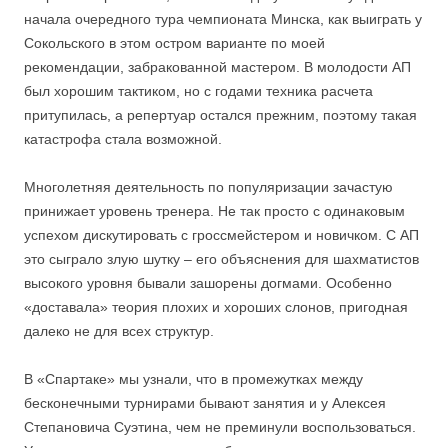
начала очередного тура чемпионата Минска, как выиграть у
Сокольского в этом остром варианте по моей
рекомендации, забракованной мастером. В молодости АП
был хорошим тактиком, но с годами техника расчета
притупилась, а репертуар остался прежним, поэтому такая
катастрофа стала возможной.
Многолетняя деятельность по популяризации зачастую
принижает уровень тренера. Не так просто с одинаковым
успехом дискутировать с гроссмейстером и новичком. С АП
это сыграло злую шутку – его объяснения для шахматистов
высокого уровня бывали зашорены догмами. Особенно
«доставала» теория плохих и хороших слонов, пригодная
далеко не для всех структур.
В «Спартаке» мы узнали, что в промежутках между
бесконечными турнирами бывают занятия и у Алексея
Степановича Суэтина, чем не преминули воспользоваться.