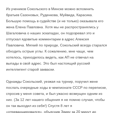
Из учеников Сокольского в Минске можно вспомнить
братьев Сазоновых, Руденкова, Муйвида, Карасика.
Большую помощь в судействе (и не только) оказывала его
жена Елена Павловна. Хотя мы не распространялись у
Шагаловича о наших эскападах, он подозревал это и
отпускал ядовитые комментарии в адрес Алексея
Павловича. Мягкий по природе, Сокольский всегда старался
обходить острые углы. К сожалению, мне чаще, чем
хотелось, приходилось видеть, как АП не отвечал на
выпады в свой адрес. Это был настоящий русский
интеллигент старой закваски.
Однажды Сокольский, уезжая на турнир, поручил жене
послать очередные ходы в чемпионате СССР по переписке,
спросив у меня совета, и был ужасно возмущен одним из
них. (За 12 лет нашего общения я не помню случая, чтобы
он так выходил из себя!) Спустя 8 лет я
«отреваншировался», объяснив Эдику за 20 минут до