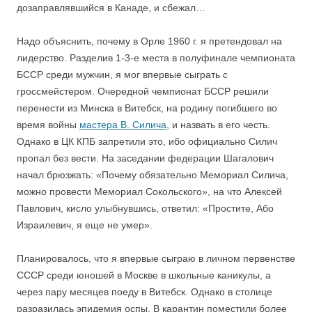
дозаправлявшийся в Канаде, и сбежал…
Надо объяснить, почему в Орле 1960 г. я претендовал на
лидерство. Разделив 1-3-е места в полуфинале чемпионата
БССР среди мужчин, я мог впервые сыграть с
гроссмейстером. Очередной чемпионат БССР решили
перенести из Минска в Витебск, на родину погибшего во
время войны
мастера В. Силича
, и назвать в его честь.
Однако в ЦК КПБ запретили это, ибо официально Силич
пропал без вести. На заседании федерации Шагалович
начал брюзжать: «Почему обязательно Мемориал Силича,
можно провести Мемориал Сокольского», на что Алексей
Павлович, кисло улыбнувшись, ответил: «Простите, Або
Израилевич, я еще не умер».
Планировалось, что я впервые сыграю в личном первенстве
СССР среди юношей в Москве в школьные каникулы, а
через пару месяцев поеду в Витебск. Однако в столице
разразилась эпидемия оспы. В карантин поместили более