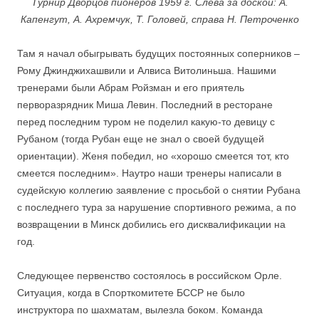
Турнир Дворцов пионеров 1959 г. Слева за доской: А.
Капенгут, А. Ахремчук, Т. Головей, справа Н. Петроченко
Там я начал обыгрывать будущих постоянных соперников –
Рому Джинджихашвили и Алвиса Витолиньша. Нашими
тренерами были Абрам Ройзман и его приятель
перворазрядник Миша Левин. Последний в ресторане
перед последним туром не поделил какую-то девицу с
Рубаном (тогда Рубан еще не знал о своей будущей
ориентации). Женя победил, но «хорошо смеется тот, кто
смеется последним». Наутро наши тренеры написали в
судейскую коллегию заявление с просьбой о снятии Рубана
с последнего тура за нарушение спортивного режима, а по
возвращении в Минск добились его дисквалификации на
год.
Следующее первенство состоялось в российском Орле.
Ситуация, когда в Спорткомитете БССР не было
инструктора по шахматам, вылезла боком. Команда