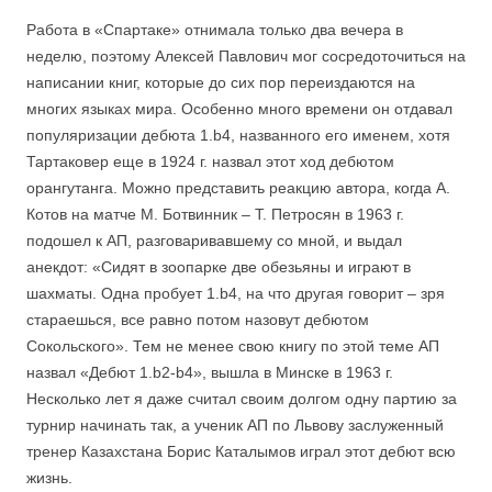
Работа в «Спартаке» отнимала только два вечера в
неделю, поэтому Алексей Павлович мог сосредоточиться на
написании книг, которые до сих пор переиздаются на
многих языках мира. Особенно много времени он отдавал
популяризации дебюта 1.b4, названного его именем, хотя
Тартаковер еще в 1924 г. назвал этот ход дебютом
орангутанга. Можно представить реакцию автора, когда А.
Котов на матче М. Ботвинник – Т. Петросян в 1963 г.
подошел к АП, разговаривавшему со мной, и выдал
анекдот: «Сидят в зоопарке две обезьяны и играют в
шахматы. Одна пробует 1.b4, на что другая говорит – зря
стараешься, все равно потом назовут дебютом
Сокольского». Тем не менее свою книгу по этой теме АП
назвал «Дебют 1.b2-b4», вышла в Минске в 1963 г.
Несколько лет я даже считал своим долгом одну партию за
турнир начинать так, а ученик АП по Львову заслуженный
тренер Казахстана Борис Каталымов играл этот дебют всю
жизнь.