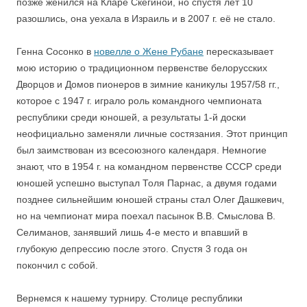
позже женился на Кларе Скегиной, но спустя лет 10
разошлись, она уехала в Израиль и в 2007 г. её не стало.
Генна Сосонко в
новелле о Жене Рубане
пересказывает
мою историю о традиционном первенстве белорусских
Дворцов и Домов пионеров в зимние каникулы 1957/58 гг.,
которое с 1947 г. играло роль командного чемпионата
республики среди юношей, а результаты 1-й доски
неофициально заменяли личные состязания. Этот принцип
был заимствован из всесоюзного календаря. Немногие
знают, что в 1954 г. на командном первенстве СССР среди
юношей успешно выступал Толя Парнас, а двумя годами
позднее сильнейшим юношей страны стал Олег Дашкевич,
но на чемпионат мира поехал пасынок В.В. Смыслова В.
Селиманов, занявший лишь 4-е место и впавший в
глубокую депрессию после этого. Спустя 3 года он
покончил с собой.
Вернемся к нашему турниру. Столице республики