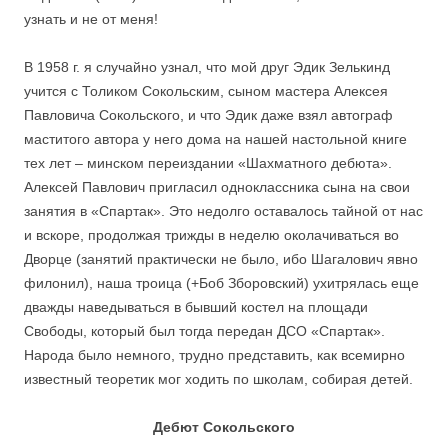
узнать и не от меня!
В 1958 г. я случайно узнал, что мой друг Эдик Зелькинд
учится с Толиком Сокольским, сыном мастера Алексея
Павловича Сокольского, и что Эдик даже взял автограф
маститого автора у него дома на нашей настольной книге
тех лет – минском переиздании «Шахматного дебюта».
Алексей Павлович пригласил одноклассника сына на свои
занятия в «Спартак». Это недолго оставалось тайной от нас
и вскоре, продолжая трижды в неделю околачиваться во
Дворце (занятий практически не было, ибо Шагалович явно
филонил), наша троица (+Боб Зборовский) ухитрялась еще
дважды наведываться в бывший костел на площади
Свободы, который был тогда передан ДСО «Спартак».
Народа было немного, трудно представить, как всемирно
известный теоретик мог ходить по школам, собирая детей.
Дебют Сокольского