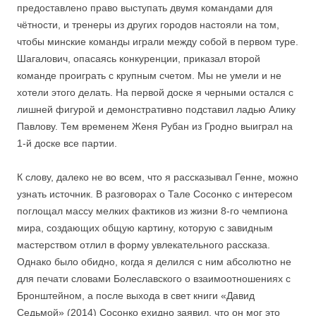
предоставлено право выступать двумя командами для
чётности, и тренеры из других городов настояли на том,
чтобы минские команды играли между собой в первом туре.
Шагалович, опасаясь конкуренции, приказал второй
команде проиграть с крупным счетом. Мы не умели и не
хотели этого делать. На первой доске я черными остался с
лишней фигурой и демонстративно подставил ладью Алику
Павлову. Тем временем Женя Рубан из Гродно выиграл на
1-й доске все партии.
К слову, далеко не во всем, что я рассказывал Генне, можно
узнать источник. В разговорах о Тале Сосонко с интересом
поглощал массу мелких фактиков из жизни 8-го чемпиона
мира, создающих общую картину, которую с завидным
мастерством отлил в форму увлекательного рассказа.
Однако было обидно, когда я делился с ним абсолютно не
для печати словами Болеславского о взаимоотношениях с
Бронштейном, а после выхода в свет книги «Давид
Седьмой» (2014) Сосонко ехидно заявил, что он мог это