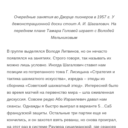
Очередные занятия во Дворце пионеров в 1957
г. У
демонстрационной доски стоит А. И. Шагалович. На
переднем плане Тамара Головей играет с Володей
Мельниковым
В группе выделялся Володя Литвинов, но он нечасто
появлялся на занятиях. Строго говоря, так называть их
можно лишь условно. Иногда Шагалович ставил нам
позиции из потрепанного тома Г. Лисицына «Стратегия и
тактика шахматного искусства», изредка – этюды из
сборника «Советский шахматный этюд». Интересней было
во время матчей на первенство мира – шла оживленная
дискуссия. Совсем редко Або Израилевич давал нам
сеансы. Однажды я быстро выиграл в варианте 5…Са5
французской защиты. Остальные три партии еще не
кончились, и он захотел взять реванш, но снова проиграл,
на этот раз в системе Раузера сицилианской, где сеансер