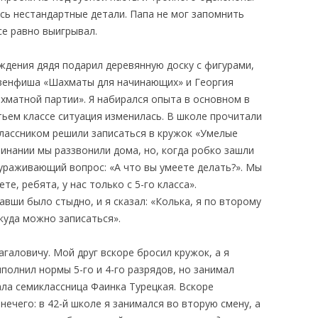
сь нестандартные детали. Папа не мог запомнить
се равно выигрывал.
ждения дядя подарил деревянную доску с фигурами,
Левенфиша «Шахматы для начинающих» и Георгия
хматной партии». Я набирался опыта в основном в
етьем классе ситуация изменилась. В школе прочитали
классником решили записаться в кружок «Умелые
инании мы раззвонили дома, но, когда робко зашли
кураживающий вопрос: «А что вы умеете делать?». Мы
е, ребята, у нас только с 5-го класса».
ши было стыдно, и я сказал: «Колька, я по второму
 куда можно записаться».
галовичу. Мой друг вскоре бросил кружок, а я
ыполнил нормы 5-го и 4-го разрядов, но занимал
ла семиклассница Фаинка Турецкая. Вскоре
нечего: в 42-й школе я занимался во вторую смену, а