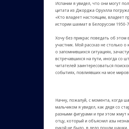
Испании я увидел, что они могут п
цитата из Джорджа Оруэлла погружае
«Кто владеет настоящим, владеет п
истории шахмат в Белоруссии 1950-7
Хочу без прикрас поведать об этом 
участник. Мой рассказ не столько о 
о запомнившихся ситуациях, зачасту
встречавшихся на пути, иногда со 
читателей заинтересоваться поиско
событиях, повлиявших на мое мирово
Начну, пожалуй, с момента, когда 
мальчиком я увидел, как дядя со ст
разными фигурами и при этом жмут к
отцу, который и объяснил азы незн
рукой не было, в дело пошли шашки,