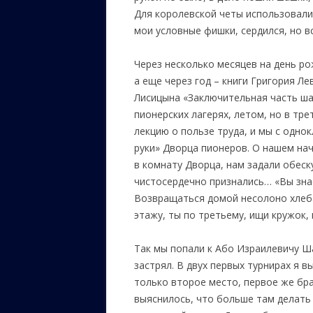
Для королевской четы использовали
мои условные фишки, сердился, но в
Через несколько месяцев на день ро
а еще через год – книги Григория 
Лисицына «Заключительная часть ша
пионерских лагерях, летом, но в тр
лекцию о пользе труда, и мы с одно
руки» Дворца пионеров. О нашем нач
в комнату Дворца, нам задали обес
чистосердечно признались… «Вы знает
Возвращаться домой несолоно хлебав
этажу, ты по третьему, ищи кружок,
Так мы попали к Або Израилевичу Ша
застрял. В двух первых турнирах я в
только второе место, первое же бра
выяснилось, что больше там делать 