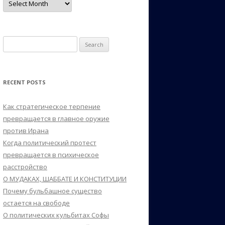
Search
for:
RECENT POSTS
Как стратегическое терпение
превращается в главное оружие
против Ирана
Когда политический протест
превращается в психическое
расстройство
О МУДАКАХ, ШАББАТЕ И КОНСТИТУЦИИ
Почему бульбашное существо
остается на свободе
О политических кульбитах Софы