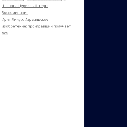
Шошана Цуриэль-Штерн:
Воспоминания
Ирит Линур. Израильское
изобретение: проигравший получает
всё