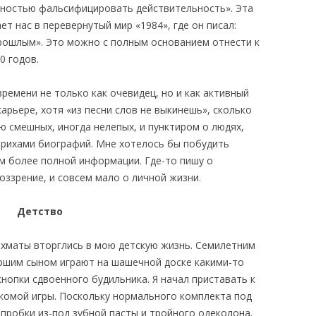
олностью фальсифицировать действительность». Эта
т нас в перевернутый мир «1984», где он писал:
рошлым». Это можно с полным основанием отнести к
0 годов.
времени не только как очевидец, но и как активный
карьере, хотя «из песни слов не выкинешь», сколько
ю смешных, иногда нелепых, и пунктиром о людях,
штрихами биографий. Мне хотелось бы побудить
м более полной информации. Где-то пишу о
ззрение, и совсем мало о личной жизни.
Детство
шахматы вторглись в мою детскую жизнь. Семилетним
аршим сыном играют на шашечной доске какими-то
нопки сдвоенного будильника. Я начал приставать к
акомой игры. Поскольку нормального комплекта под
 пробки из-под зубной пасты и тройного одеколона.