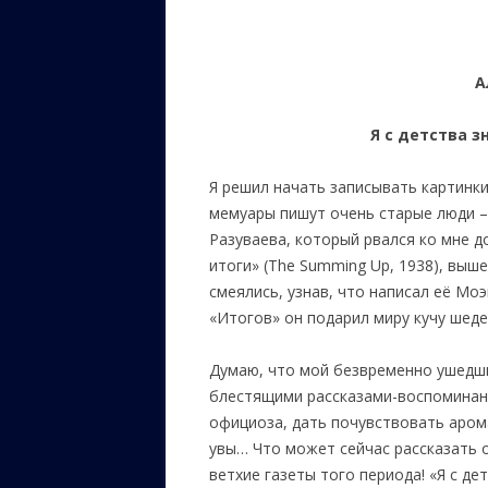
А
Я с детства з
Я решил начать записывать картинки
мемуары пишут очень старые люди –
Разуваева, который рвался ко мне 
итоги» (The Summing Up, 1938), выше
смеялись, узнав, что написал её Моэ
«Итогов» он подарил миру кучу шеде
Думаю, что мой безвременно ушедши
блестящими рассказами-воспоминани
официоза, дать почувствовать арома
увы… Что может сейчас рассказать
ветхие газеты того периода! «Я с дет