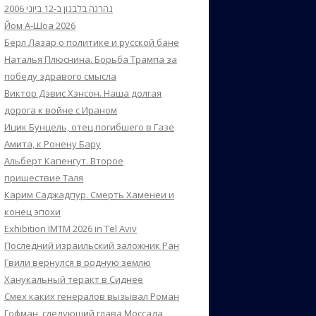
נהרגה בלבנון ב-12 ביוני 2006
Йом А-Шоа 2026
Берл Лазар о политике и русской бане
Наталья Плюснина. Борьба Трампа за
победу здравого смысла
Виктор Дэвис Хэнсон. Наша долгая
дорога к войне с Ираном
Ицик Бунцель, отец погибшего в Газе
Амита, к Ронену Бару
Альберт Капенгут. Второе
пришествие Таля
Карим Саджадпур. Смерть Хаменеи и
конец эпохи
Exhibition IMTM 2026 in Tel Aviv
Последний израильский заложник Ран
Гвили вернулся в родную землю
Ханукальный теракт в Сиднее
Смех каких генералов вызывал Роман
Гофман, следующий глава Моссада