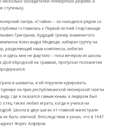
го несколько обладателей
четвертого разряда,
и
ю ступеньку
.
онерский лагерь «Стайки» – он находился рядом со
еспублики готовилась к Первой летней Спартакиаде
ильевич Григорьев, будущий тренер знаменитого
чемпиона Александра Медведя, набирал группу на
ор, разделяющий наши комплексы, избегая
о и здесь мне не фартило – пока вечером из школы
а Долгобродской на трамвае, пропускал ползанятия
продержался.
грала в шахматы, и ей поручили курировать
турнире на приз республиканской пионерской газеты
манду, где я оказался самым юным, а лидером был
 отец также любил играть; когда я учился на
едрой. Школа в двух шагах от главной магистрали
 не быть элитной. Впоследствии я узнал, что в 1947
лауреат Жорес Алфёров.