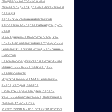
Ландвер и не только о ней
Финал Мондиаля, драма в Аргентине и
реакция
еврейских самоненавистников
К 82-летию Альберта Капенгута (русс/
итал)
Ицик Бунцель в Кнессете о том, как
Ронен Бар организовал встречу с ним
Германия: Великий исход, написанный
шепотом
Резонансное убийство в Петах-Тикве
Иману Биньямина Залки в День
независимости
«Русскоязычные СМИ в Германии»:
вчера, сегодня, завтра
В память Керен Тандлер, первой
женщины-бортмеханика, погибшей в
Ливане 12 июня 2006
לזכרה של קרן טנדלר, מכונאית מוטסת ראשונה,