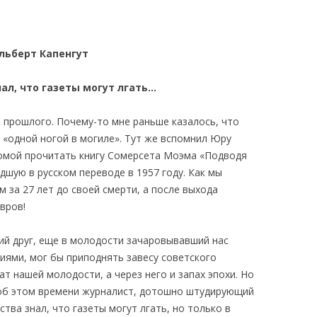
льберт Капенгут
нал, что газеты могут лгать…
 прошлого. Почему-то мне раньше казалось, что
 «одной ногой в могиле». Тут же вспомнил Юру
домой прочитать книгу Сомерсета Моэма «Подводя
дшую в русском переводе в 1957 году. Как мы
м за 27 лет до своей смерти, а после выхода
вров!
й друг, еще в молодости зачаровывавший нас
ями, мог бы приподнять завесу советского
т нашей молодости, а через него и запах эпохи. Но
 об этом времени журналист, дотошно штудирующий
ства знал, что газеты могут лгать, но только в