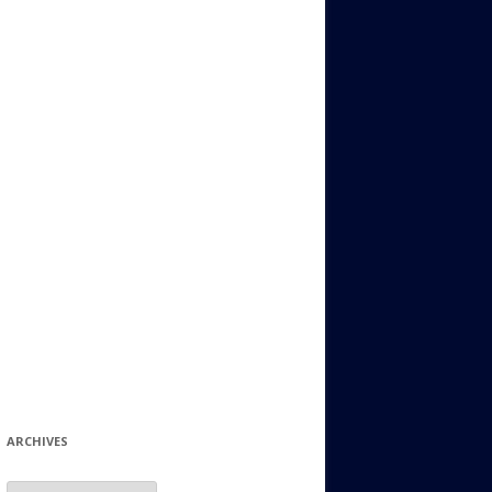
ИДИШ
СТАЛЬНОЙ МИР
ЕВРЕЙСКИЕ ПРИТЧИ
НЫЙ ТЕРРОРИЗМ
ОНИ ОСТАВИЛИ СВОЙ СЛЕД В
ИСТОРИИ
ИНТЕРЕСНЫЕ СУДЬБЫ
ЕВРЕЙСКОЕ
КОЛЛЕКЦИОНИРОВАНИЕ:
ФИЛАТЕЛИЯ, ЗНАЧКИ И ДР.
МАТЕРИАЛЫ НА РАЗНЫЕ ТЕМЫ
ГЕНЕАЛОГИЯ И ПОИСКИ КОРНЕЙ
ARCHIVES
Archives