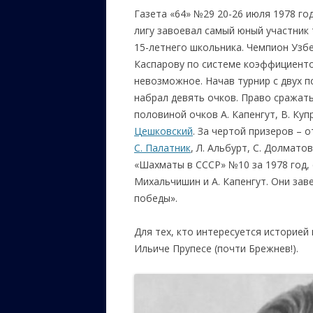
Газета «64» №29 20-26 июля 1978 го
лигу завоевал самый юный участник 
15-летнего школьника. Чемпион Узбе
Каспарову по системе коэффициенто
невозможное. Начав турнир с двух 
набрал девять очков. Право сражать
половиной очков А. Капенгут, В. Куп
Цешковский
. За чертой призеров – 
С. Палатник
, Л. Альбурт, С. Долмато
«Шахматы в СССР» №10 за 1978 год, 
Михальчишин и А. Капенгут. Они зав
победы».
Для тех, кто интересуется историей
Ильиче Прупесе (почти Брежнев!).