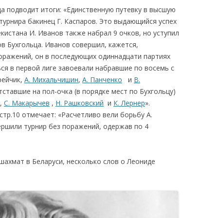
да подводит итоги: «Единственную путевку в высшую
турнира бакинец Г. Каспаров. Это выдающийся успех
кистана И. Иванов также набрал 9 очков, но уступил
в Бухгольца. Иванов совершил, кажется,
поражений, он в последующих одиннадцати партиях
ся в первой лиге завоевали набравшие по восемь с
рейчик,
А. Михальчишин
,
А. Панченко
и
В.
отставшие на пол-очка (в порядке мест по Бухгольцу)
в,
С. Макарычев
,
Н. Рашковский
и
К. Лернер
».
стр.10 отмечает: «Расчетливо вели борьбу А.
ершили турнир без поражений, одержав по 4
 шахмат в Беларуси, несколько слов о Леониде