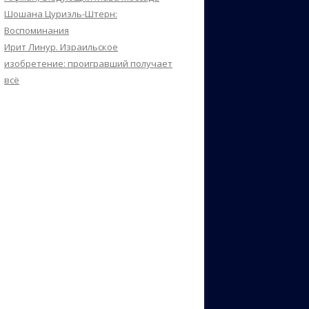
Шошана Цуриэль-Штерн:
Воспоминания
Ирит Линур. Израильское
изобретение: проигравший получает
всё