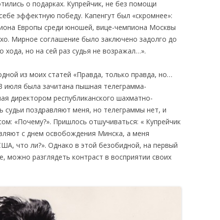
тились о подарках. Купрейчик, не без помощи
 себе эффектную победу. Капенгут был «скромнее»:
пиона Европы среди юношей, вице-чемпиона Москвы
хо. Мирное соглашение было заключено задолго до
 хода, но на сей раз судья не возражал…».
одной из моих статей «Правда, только правда, но…
 3 июля была зачитана пышная телеграмма-
ная директором республиканского шахматно-
ь судьи поздравляют меня, но телеграммы нет, и
сом: «Почему?». Пришлось отшучиваться: « Купрейчик
авляют с днем освобождения Минска, а меня
ША, что ли?». Однако в этой безобидной, на первый
ле, можно разглядеть контраст в восприятии своих