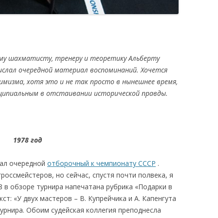
ому шахматисту, тренеру и теоретику Альберту
рислал очередной материал воспоминаний. Хочется
имизма, хотя это и не так просто в нынешнее время,
ципиальным в отстаивании исторической правды.
1978 год
вал очередной
отборочный к чемпионату СССР
.
россмейстеров, но сейчас, спустя почти полвека, я
8 в обзоре турнира напечатана рубрика «Подарки в
т: «У двух мастеров – В. Купрейчика и А. Капенгута
урнира. Обоим судейская коллегия преподнесла