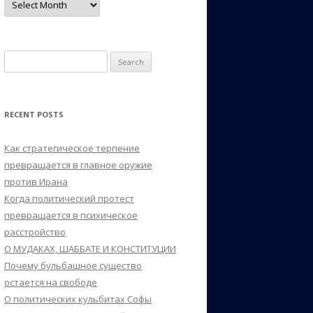
Search
for:
RECENT POSTS
Как стратегическое терпение
превращается в главное оружие
против Ирана
Когда политический протест
превращается в психическое
расстройство
О МУДАКАХ, ШАББАТЕ И КОНСТИТУЦИИ
Почему бульбашное существо
остается на свободе
О политических кульбитах Софы