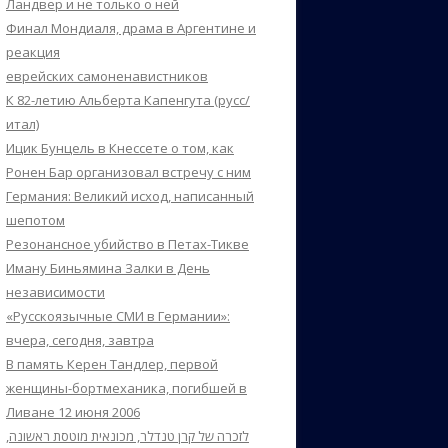
Ландвер и не только о ней
Финал Мондиаля, драма в Аргентине и
реакция
еврейских самоненавистников
К 82-летию Альберта Капенгута (русс/
итал)
Ицик Бунцель в Кнессете о том, как
Ронен Бар организовал встречу с ним
Германия: Великий исход, написанный
шепотом
Резонансное убийство в Петах-Тикве
Иману Биньямина Залки в День
независимости
«Русскоязычные СМИ в Германии»:
вчера, сегодня, завтра
В память Керен Тандлер, первой
женщины-бортмеханика, погибшей в
Ливане 12 июня 2006
לזכרה של קרן טנדלר, מכונאית מוטסת ראשונה,