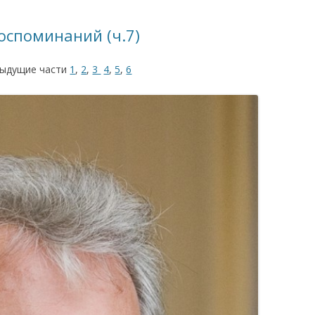
КАЯ ЖИЗНЬ В
воспоминаний (ч.7)
ОВИЧАХ СЕЙЧАС
ыдущие части
1
,
2
,
3
4
,
5
,
6
ЧИ
АЦИЯ К СТАРОМУ
ИСЬМА
ОТЗЫВЫ, ПРЕДЛОЖЕНИЯ,
УТОЧНЕНИЯ, ДОПОЛНЕНИЯ
КТО КОГО ИЩЕТ