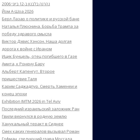
נהרגה בלבנון ב-12 ביוני 2006
Йом А-Шоа 2026
Берл Лазар о политике и русской бане
Наталья Плюснина. Борьба Трампа за
победу здравого смысла
Виктор Дэвис Хэнсон. Наша долгая
дорога к войне с Ираном
Ицик Бунцель, отец погибшего в Газе
Амита, к Ронену Бару
Альберт Капенгут. Второе
пришествие Таля
Карим Саджадпур. Смерть Хаменеи и
конец эпохи
Exhibition IMTM 2026 in Tel Aviv
Последний израильский заложник Ран
Гвили вернулся в родную землю
Ханукальный теракт в Сиднее
Смех каких генералов вызывал Роман
Гофман, следующий глава Моссада