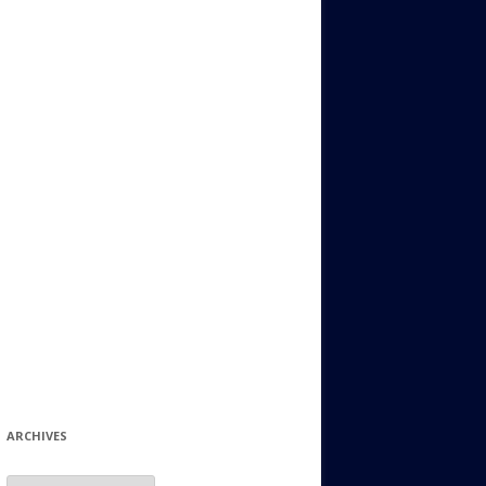
ИДИШ
СТАЛЬНОЙ МИР
ЕВРЕЙСКИЕ ПРИТЧИ
НЫЙ ТЕРРОРИЗМ
ОНИ ОСТАВИЛИ СВОЙ СЛЕД В
ИСТОРИИ
ИНТЕРЕСНЫЕ СУДЬБЫ
ЕВРЕЙСКОЕ
КОЛЛЕКЦИОНИРОВАНИЕ:
ФИЛАТЕЛИЯ, ЗНАЧКИ И ДР.
МАТЕРИАЛЫ НА РАЗНЫЕ ТЕМЫ
ГЕНЕАЛОГИЯ И ПОИСКИ КОРНЕЙ
ARCHIVES
Archives