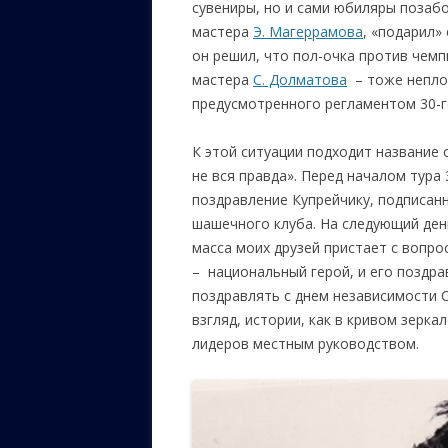
сувениры, но и сами юбиляры позабо
мастера
Э. Магеррамова
, «подарил»
он решил, что пол-очка против чем
мастера
С. Долматова
– тоже непло
предусмотренного регламентом 30-го
К этой ситуации подходит название 
не вся правда». Перед началом тура
поздравление Купрейчику, подписан
шашечного клуба. На следующий ден
масса моих друзей пристает с вопро
– национальный герой, и его поздр
поздравлять с днем независимости С
взгляд, истории, как в кривом зерка
лидеров местным руководством.