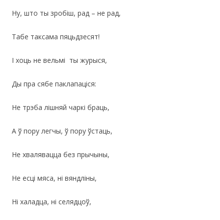
Ну, што ты зробiш, рад – не рад,
Табе таксама пяцьдзесят!
I хоць не вельмi ты журыся,
Ды пра сябе паклапацiся:
Не трэба лiшняй чаркi браць,
А ў пору легчы, ў пору ўстаць,
Не хвалявацца без прычыны,
Не есцi мяса, нi вяндлiны,
Нi халадца, нi селядцоў,