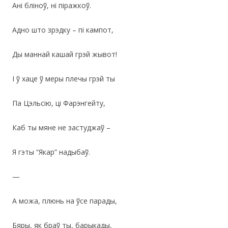
Анi блiноў, нi пiражкоў.
Адно што зрэдку – пi кампот,
Ды маннай кашай грэй жывот!
I ў хаце ў меры плечы грэй ты
Па Цэльсiю, цi Фарэнгейту,
Каб ты мяне не застуджаў –
Я гэты “Якар” надыбаў.
—
А можа, плюнь на ўсе парады,
Бяры, як браў ты, барыкады,