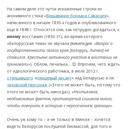
На самом деле это чуток искаженные строки из
анонимного стиха «
Віншаванне бондара Савасцея
»,
написанного в начале 1830-х годов и опубликованного
ещё в 1848 г. Относятся они, как нетрудно догадаться, к
иному
восстанию (1830-31), во время которого
«белорусская тема» не звучала (википедия: «
Вопрос
о
государственности
св
ое
го края
[
Беларусь,
Литва
]
не
став
и
лся.
Крестья
не акт
ивного
участия
в
восстании
не
пр
инимали
»). Облом, печалька… 😉 Впрочем, чего ждать
от идеологического работника, в июле 2012 г.
отрицавшего
«
плюшевый десант
» над Беларусью а-ля
чеховский персонаж
(«Этого не может быть, потому что
этого не может быть никогда»): «
Нестыковок,
необъяснимых фактов, противоречий слишком много,
чтобы поверить в историю с пересечением границы
».
Очень уж кому-то – и не только в Минске – хочется
видеть белорусов послушной биомассой, для того и