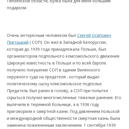
Пензенской области, булка была для меня большим
подарком.
Очень интересным человеком был
Сергей Осипович
Притыцкий
( СОП). Он жил в Западной Белоруссии,
которая до 1939 года принадлежала Польше, был
организатором подпольного комсомольского движения.
Широкую известность в Польше и по всей Европе
получило покушение СОП в здании Виленского
окружного суда на предателя , который выдал
политическому сыску комсомольское подполье.
Предатель был ранен в голову, а СОП при попытке
скрыться получил многочисленные тяжелые ранения. Его
вылечили в тюремной больнице, а в 1936 году
приговорили к смертной казни. Под давлением польской
и международной общественности смертная казнь была
заменена пожизненным заключением. 1 сентября 1939