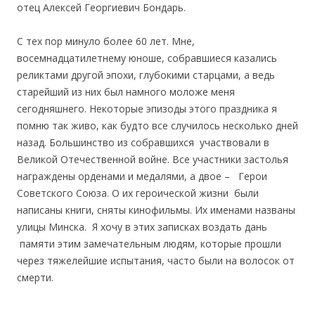
отец Алексей Георгиевич Бондарь.
С тех пор минуло более 60 лет. Мне,
восемнадцатилетнему юноше, собравшиеся казались
реликтами другой эпохи, глубокими старцами, а ведь
старейший из них был намного моложе меня
сегодняшнего. Некоторые эпизоды этого праздника я
помню так живо, как будто все случилось несколько дней
назад. Большинство из собравшихся участвовали в
Великой Отечественной войне. Все участники застолья
награждены орденами и медалями, а двое – Герои
Советского Союза. О их героической жизни были
написаны книги, сняты кинофильмы. Их именами названы
улицы Минска. Я хочу в этих записках воздать дань
памяти этим замечательным людям, которые прошли
через тяжелейшие испытания, часто были на волосок от
смерти.