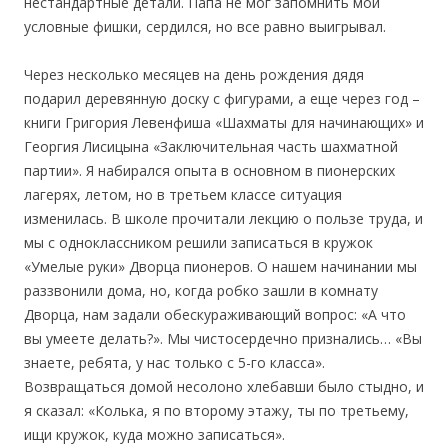
нестандартные детали. Папа не мог запомнить мои
условные фишки, сердился, но все равно выигрывал.
Через несколько месяцев на день рождения дядя
подарил деревянную доску с фигурами, а еще через год –
книги Григория Левенфиша «Шахматы для начинающих» и
Георгия Лисицына «Заключительная часть шахматной
партии». Я набирался опыта в основном в пионерских
лагерях, летом, но в третьем классе ситуация
изменилась. В школе прочитали лекцию о пользе труда, и
мы с одноклассником решили записаться в кружок
«Умелые руки» Дворца пионеров. О нашем начинании мы
раззвонили дома, но, когда робко зашли в комнату
Дворца, нам задали обескураживающий вопрос: «А что
вы умеете делать?». Мы чистосердечно признались… «Вы
знаете, ребята, у нас только с 5-го класса».
Возвращаться домой несолоно хлебавши было стыдно, и
я сказал: «Колька, я по второму этажу, ты по третьему,
ищи кружок, куда можно записаться».