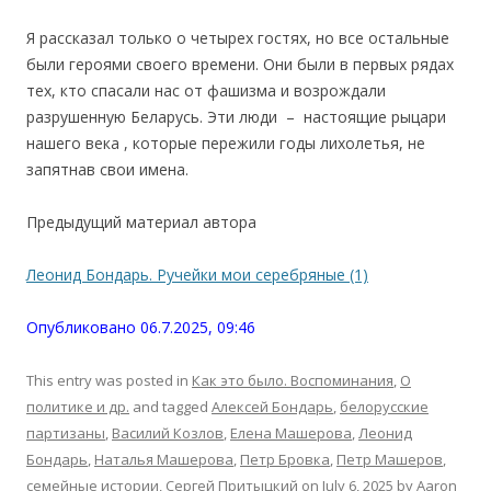
Я рассказал только о четырех гостях, но все остальные
были героями своего времени. Они были в первых рядах
тех, кто спасали нас от фашизма и возрождали
разрушенную Беларусь. Эти люди – настоящие рыцари
нашего века , которые пережили годы лихолетья, не
запятнав свои имена.
Предыдущий материал автора
Леонид Бондарь. Ручейки мои серебряные (1)
Опубликовано 06.7.2025, 09:46
This entry was posted in
Как это было. Воспоминания
,
О
политике и др.
and tagged
Алексей Бондарь
,
белорусские
партизаны
,
Василий Козлов
,
Елена Машерова
,
Леонид
Бондарь
,
Наталья Машерова
,
Петр Бровка
,
Петр Машеров
,
семейные истории
,
Сергей Притыцкий
on
July 6, 2025
by
Aaron