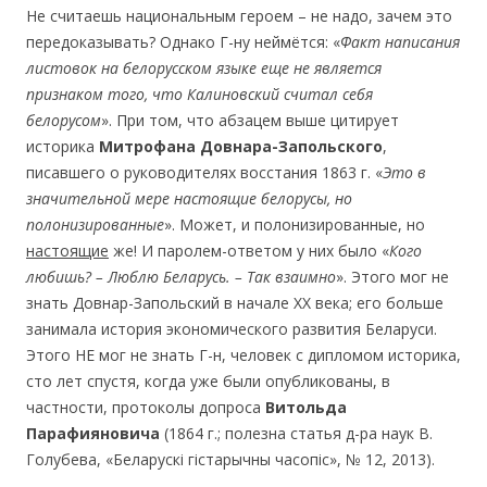
Не считаешь национальным героем – не надо, зачем это
передоказывать? Однако Г-ну неймётся: «
Факт написания
листовок на белорусском языке еще не является
признаком того, что Калиновский считал себя
белорусом
». При том, что абзацем выше цитирует
историка
Митрофана Довнара-Запольского
,
писавшего о руководителях восстания 1863 г. «
Это в
значительной мере настоящие белорусы, но
полонизированные
». Может, и полонизированные, но
настоящие
же! И паролем-ответом у них было «
Кого
любишь? – Люблю Беларусь. – Так взаимно
». Этого мог не
знать Довнар-Запольский в начале ХХ века; его больше
занимала история экономического развития Беларуси.
Этого НЕ мог не знать Г-н, человек с дипломом историка,
сто лет спустя, когда уже были опубликованы, в
частности, протоколы допроса
Витольда
Парафияновича
(1864 г.; полезна статья д-ра наук В.
Голубева, «Беларускі гістарычны часопіс», № 12, 2013).