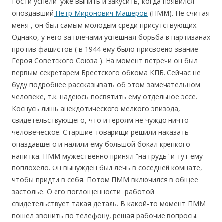
Гости успели уже выпить и закусить, когда появился
опоздавший
Петр Миронович Машеров
(ПММ). Не считая
меня , он был самым молодым среди присутствующих.
Однако, у него за плечами успешная борьба в партизанах
против фашистов ( в 1944 ему было присвоено звание
Героя Советского Союза ). На момент встречи он был
первым секретарем Брестского обкома КПБ. Сейчас не
буду подробнее рассказывать об этом замечательном
человеке, т.к. надеюсь посвятить ему отдельное эссе.
Коснусь лишь анекдотического мелкого эпизода,
свидетельствующего, что и героям не чуждо ничто
человеческое. Старшие товарищи решили наказать
опаздавшего и налили ему большой бокал крепкого
напитка. ПММ мужественно принял “на грудь” и тут ему
поплохело. Он вынужден был лечь в соседней комнате,
чтобы придти в себя. Потом ПММ включился в общее
застолье. О его поглощенности работой
свидетельствует такая деталь. В какой-то момент ПММ
пошел звонить по телефону, решая рабочие вопросы.