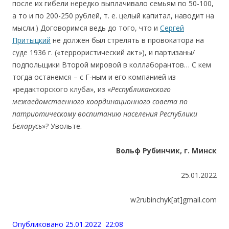
после их гибели нередко выплачивало семьям по 50-100,
а то и по 200-250 рублей, т. е. целый капитал, наводит на
мысли.) Договоримся ведь до того, что и
Сергей
Притыцкий
не должен был стрелять в провокатора на
суде 1936 г. («террориcтический акт»), и партизаны/
подпольщики Второй мировой в коллаборантов… С кем
тогда останемся – с Г-ным и его компанией из
«редакторского клуба», из «
Республиканско
го
межведомственно
го
координационно
го
совет
а
по
патриотическому воспитанию населения Республики
Беларусь
»? Увольте.
Вольф Рубинчик, г. Минск
25.01.2022
w2rubinchyk[at]gmail.com
Опубликовано 25.01.2022 22:08