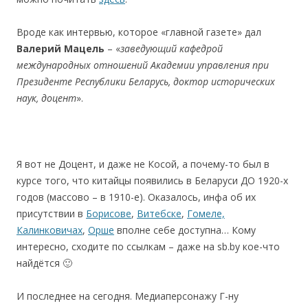
Вроде как интервью, которое «главной газете» дал
Валерий Мацель
– «
заведующий кафедрой
международных отношений Академии управления при
Президенте Республики Беларусь, доктор исторических
наук, доцент
».
Я вот не Доцент, и даже не Косой, а почему-то был в
курсе того, что китайцы появились в Беларуси ДО 1920-х
годов (массово – в 1910-е). Оказалось, инфа об их
присутствии в
Борисове
,
Витебске
,
Гомеле,
Калинковичах
,
Орше
вполне себе доступна… Кому
интересно, сходите по ссылкам – даже на sb.by кое-что
найдётся 🙂
И последнее на сегодня. Медиаперсонажу Г-ну