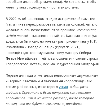
воробьям или вообще мимо цели). Не хотелось, чтобы
меня путали с идеолухами-пропагандистами.
В 2022-м, объявленном «годом исторической памяти»
(так и тянет перефразировать, как в заголовке), напало
желание вновь позаступаться за прошлое.
Verba
volant
,
scripta
manent
– писанинка остаётся. Касаемо эпиграфа:
додумался бы и сам, но мне как раз прислали книгу Н. П.
Измайлова «Правда об отце» (Иркутск, 2021),
посвящённую первому шахматному мастеру Сибири
Петру
Измайлову
, – ей предпосланы эти самые строки
Твардовского. Кстати, весьма недурственная биография.
Первые дни года отметились невероятным двухчастным
интервью
Светланы
Алексиевич
корреспондентке
«Немецкой волны», из которого
узнал
: «
Один раз я
сходила к Окрестина и была потрясена количеством
волонтеров. Там я услышала разговор, после которого
поняла, что вс
ё
будет очень сложно, праздника