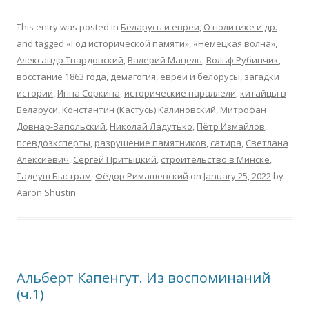
This entry was posted in
Беларусь и евреи
,
О политике и др.
and tagged
«Год исторической памяти»
,
«Немецкая волна»
,
Александр Твардовский
,
Валерий Мацель
,
Вольф Рубинчик
,
восстание 1863 года
,
демагогия
,
евреи и белорусы
,
загадки
истории
,
Инна Соркина
,
исторические параллели
,
китайцы в
Беларуси
,
Константин (Кастусь) Калиновский
,
Митрофан
Довнар-Запольский
,
Николай Ладутько
,
Пётр Измайлов
,
псевдоэксперты
,
разрушение памятников
,
сатира
,
Светлана
Алексиевич
,
Сергей Притыцкий
,
строительство в Минске
,
Тадеуш Быстрам
,
Фёдор Римашевский
on
January 25, 2022
by
Aaron Shustin
.
Альберт Капенгут. Из воспоминаний
(ч.1)