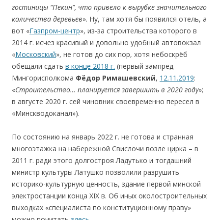
гостиницы
“
Пекин
”
, что привело к вырубке значительного
количества деревьев
». Ну, там хотя бы появился отель, а
вот «
Газпром-центр
», из-за строительства которого в
2014 г. исчез красивый и довольно удобный автовокзал
«
Московский
», не готов до сих пор, хотя небоскрёб
обещали сдать
в конце 2018 г.
(первый зампред
Мингорисполкома
Фёдор Римашевский
,
12.11.2019
:
«
Строительство
…
планируется завершить в 2020 году
»;
в августе 2020 г. сей чиновник своевременно пересел в
«Минскводоканал»).
По состоянию на январь 2022 г. не готова и странная
многоэтажка на набережной Свислочи возле цирка – в
2011 г. ради этого долгостроя Ладутько и тогдашний
министр культуры Латушко позволили разрушить
историко-культурную ценность, здание первой минской
электростанции конца ХIХ в. Об иных околостроительных
выходках «специалиста по конституционному праву»
можно почитать
здесь
.