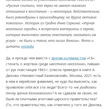
«
Русские считали, что евреи не имеют никакого
отношения к восстанию – и некоторые, действительно,
были равнодушны к происходящему, но другие активно
помогали
»
.
Историк
из
Гродно
Инна
Соркина:
«
Изучая
маленькие городки, я встречала материалы о евре
ях
,
которые выполняли заказы повстанцев, оказывали им
услуги – но были и такие, кто писал доносы
»
.
Фото
и
цитаты
отсюда
Да, и прежде чем вместе с
другим колумнистом
«СБ»
стенать о жертвах среди «
мест
ного
населения
», павших
от рук повстанцев 1863 г. (список приведен в книге А.
Дюкова «Неизвестный Калиновский», Москва, 2021; есть
в нём и еврейские фамилии), не худо бы выяснить, как
проявляли себя все эти люди? Всего-то «
не
разделяли
точку зрения
Калиновского
»? А не сдавали ли своих, не
были ли платными агентами царского правительства?
(То, что правительство, как отмечено у того же Дюкова,