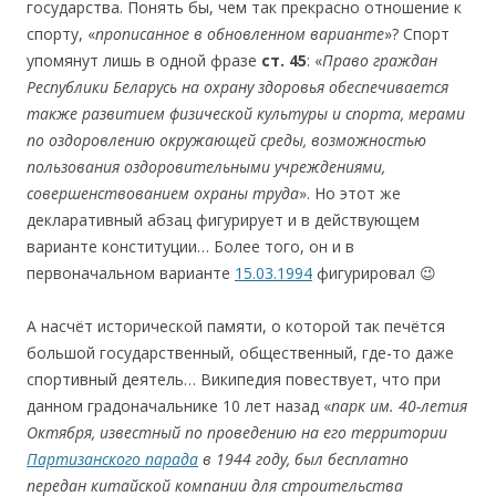
государства. Понять бы, чем так прекрасно отношение к
спорту, «
прописанное
в
обновленном
варианте
»? Спорт
упомянут лишь в одной фразе
ст.
4
5
: «
Право граждан
Республики Беларусь на охрану здоровья обеспечивается
также развитием физической культуры и спорта, мерами
по оздоровлению окружающей среды, возможностью
пользования оздоровительными учреждениями,
совершенствованием охраны труда
». Но этот же
декларативный абзац фигурирует и в действующем
варианте конституции… Более того, он и в
первоначальном варианте
15.03.1994
фигурировал 😉
А насчёт исторической памяти, о которой так печётся
большой государственный, общественный, где-то даже
спортивный деятель… Википедия повествует, что при
данном градоначальнике 10 лет назад «
парк им. 40-летия
Октября, известный по проведению на его территории
Партизанского парада
в 1944 году, был бесплатно
передан китайской компании для строительства