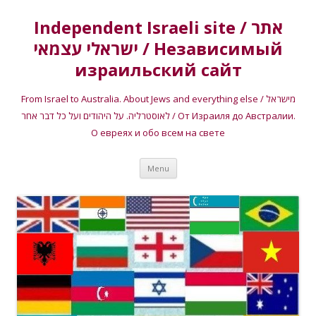
Independent Israeli site / אתר
ישראלי עצמאי / Независимый
израильский сайт
From Israel to Australia. About Jews and everything else / מישראל
לאוסטרליה. על היהודים ועל כל דבר אחר / От Израиля до Австралии.
О евреях и обо всем на свете
Skip
Menu
to
content