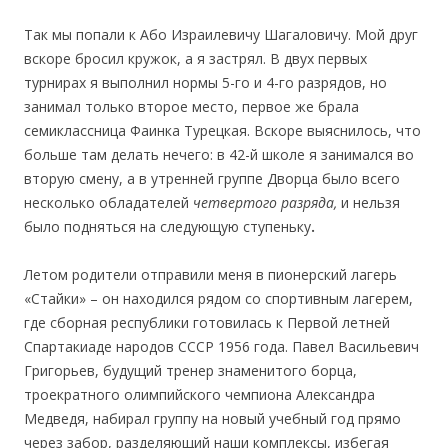
Так мы попали к Або Израилевичу Шагаловичу. Мой друг
вскоре бросил кружок, а я застрял. В двух первых
турнирах я выполнил нормы 5-го и 4-го разрядов, но
занимал только второе место, первое же брала
семиклассница Фаинка Турецкая. Вскоре выяснилось, что
больше там делать нечего: в 42-й школе я занимался во
вторую смену, а в утренней группе Дворца было всего
несколько обладателей
четвертого разряда,
и нельзя
было подняться на следующую ступеньку
.
Летом родители отправили меня в пионерский лагерь
«Стайки» – он находился рядом со спортивным лагерем,
где сборная республики готовилась к Первой летней
Спартакиаде народов СССР 1956 года. Павел Васильевич
Григорьев, будущий тренер знаменитого борца,
троекратного олимпийского чемпиона Александра
Медведя, набирал группу на новый учебный год прямо
через забор, разделяющий наши комплексы, избегая