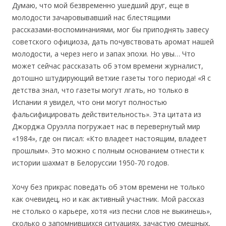
Думаю, что мой безвременно ушедший друг, еще в
молодости зачаровывавший нас блестящими
рассказами-воспоминаниями, мог бы приподнять завесу
советского официоза, дать почувствовать аромат нашей
молодости, а через него и запах эпохи. Но увы… Что
может сейчас рассказать об этом времени журналист,
дотошно штудирующий ветхие газеты того периода! «Я с
детства знал, что газеты могут лгать, но только в
Испании я увидел, что они могут полностью
фальсифицировать действительность». Эта цитата из
Джорджа Оруэлла погружает нас в перевернутый мир
«1984», где он писал: «Кто владеет настоящим, владеет
прошлым». Это можно с полным основанием отнести к
истории шахмат в Белоруссии 1950-70 годов.
Хочу без прикрас поведать об этом времени не только
как очевидец, но и как активный участник. Мой рассказ
не столько о карьере, хотя «из песни слов не выкинешь»,
сколько о запомнившихся ситуациях, зачастую смешных,