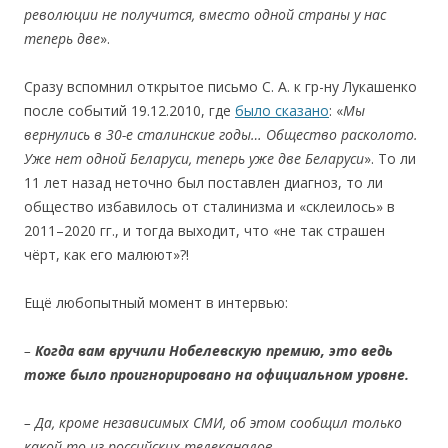
революции не получится, вместо одной страны у нас
теперь две
».
Сразу вспомнил открытое письмо С. А. к гр-ну Лукашенко
после событий 19.12.2010, где
было сказано
: «
Мы
в
е
рнул
ись
в
30-
е
стал
и
нск
ие
г
о
ды…
Общество
раскол
о
т
о
.
Уж
е
н
ет
о
дной Беларус
и
,
теп
ер
ь
уж
е
две Беларус
и
». То ли
11 лет назад неточно был поставлен диагноз, то ли
общество избавилось от сталинизма и «склеилось» в
2011–2020 гг., и тогда выходит, что «не так страшен
чёрт, как его малюют»?!
Ещё любопытный момент в интервью:
–
Когда вам вручили
Нобелевскую премию
, это ведь
тоже было проигнорировано на официальном уровне.
–
Да, кроме независимых СМИ, об этом сообщил только
какой-то из российских телеканалов.