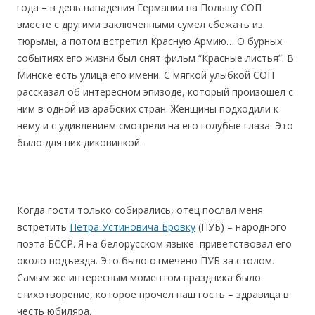
года – в день нападения Германии на Польшу СОП
вместе с другими заключенными сумел сбежать из
тюрьмы, а потом встретил Красную Армию… О бурных
событиях его жизни был снят фильм “Красные листья”. В
Минске есть улица его имени. С мягкой улыбкой СОП
рассказал об интересном эпизоде, который произошел с
ним в одной из арабских стран. Женщины подходили к
нему и с удивлением смотрели на его голубые глаза. Это
было для них диковинкой.
Когда гости только собирались, отец послал меня
встретить
Петра Устиновича Бровку
(ПУБ) – народного
поэта БССР. Я на белорусском языке приветствовал его
около подъезда. Это было отмечено ПУБ за столом.
Самым же интересным моментом праздника было
стихотворение, которое прочел наш гость – здравица в
честь юбиляра.