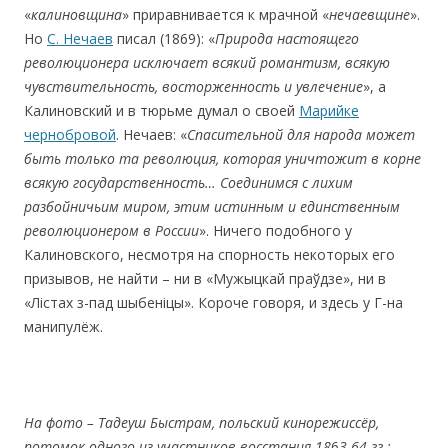
«
калиновщина
» приравнивается к мрачной «
нечаевщине
».
Но
С. Нечаев
писал (1869): «
Природа настоящего
революционера исключает всякий романтизм, всякую
чувствительность, восторженность и увлечение
», а
Калиновский и в тюрьме думал о своей
Марийке
чернобровой
. Нечаев: «
Спасительной для народа может
быть только та революция, которая уничтожит в корне
всякую государственность… Соединимся с лихим
разбойничьим миром, этим истинным и единственным
революционером в России
». Ничего подобного у
Калиновского, несмотря на спорность некоторых его
призывов, не найти – ни в «Мужыцкай праўдзе», ни в
«Лістах з-пад шыбеніцы». Короче говоря, и здесь у Г-на
манипулёж.
На
фото
–
Тадеуш
Быстрам,
польский
кинорежиссёр,
потомок
одного
из
участников
восстания
18
6
3-
64
гг.: