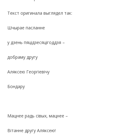
Текст оригинала выглядел так:
Шчырае пасланне
у дзень пяцiдзесяцiгоддзя –
добраму другу
Аляксею Георгiевiчу
Бондару
Мацнее радь сiвых, мацнее –
Вiтанне другу Аляксею!