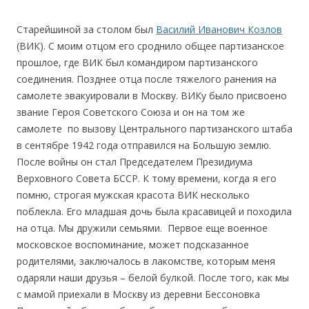
Старейшиной за столом был
Василий Иванович Козлов
(ВИК). С моим отцом его сроднило общее партизанское
прошлое, где ВИК был командиром партизанского
соединения. Позднее отца после тяжелого ранения на
самолете эвакуировали в Москву. ВИКу было присвоено
звание Героя Советского Союза и он на том же
самолете по вызову Центрального партизанского штаба
в сентябре 1942 года отправился на Большую землю.
После войны он стал Председателем Президиума
Верховного Совета БССР. К тому времени, когда я его
помню, строгая мужская красота ВИК несколько
поблекла. Его младшая дочь была красавицей и походила
на отца. Мы дружили семьями. Первое еще военное
московское воспоминание, может подсказанное
родителями, заключалось в лакомстве
,
которым меня
одаряли наши друзья – белой булкой. После того, как мы
с мамой приехали в Москву из деревни Бессоновка