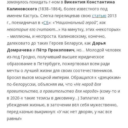
заманулось
покидать г-ном в
Викентия Константина
Калиновского
(1838–1864), более известного под
именем Кастусь. Слегка перелицевав свою
статью
2013
г., поехидничал в «
СБ
»: «
“Национальный
герой”
,
как
некоторые
его
считают…
» На минутку, этих «некоторых»
– миллионы, и неспроста. Калиновскому, конечно,
далековато до таких Героев Беларуси, как
Дарья
Домрачева
и
Пётр Прокопович
, но… Молодой человек
из-под Гродно, получивший высшее юридическое
образование в Петербурге, пожертвовал всем ради
мечты о лучшей жизни для своих соотечественников.
Бросил вызов мощной империи. Обращался к «дзецюкам»
по-белорусски, объясняя им, что «
Не
народ
для
правительства,
а
правительство
для
народа
» (кому-то и
в 2020-х такие тезисы в диковинку…) Заплатил за
убеждения жизнью, в заточении вёл себя мужественно,
перед казнью выкрикнул: «У нас нет дворян, у нас все
равны!»