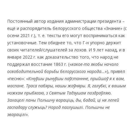
Постоянный автор издания администрации президента –
ещё и распорядитель белорусского общества «Знание» (с
осени 2021 г.), т. е. тексты его могут восприниматься как
установочные. Тем обиднее то, что Г-н упорно держит
своих читателей/слушателей за лохов. И 9 лет назад, и в
январе 2022 г. как доказательство того, что народ не
поддержал восстание 1863 г. («
какое-то якобы начало
освободительной борьбы белорусского народа
…
»), привёл
«песню»: «
Кiнуўшы рынуўшы паўстаннне, прыйшоў я к вам,
маспане. Траса пабяры, нашы жаўняры. Я, галубкi, к вашым
ножкам прыбягаю, з Святым Тадэушам поздраўляю.
Захацелi паны Польшчу варацiць, ды, бадай, цi ня лепей
гаспадару служыць? Народ паглушылi. Польшчы не
зварацiлi
».