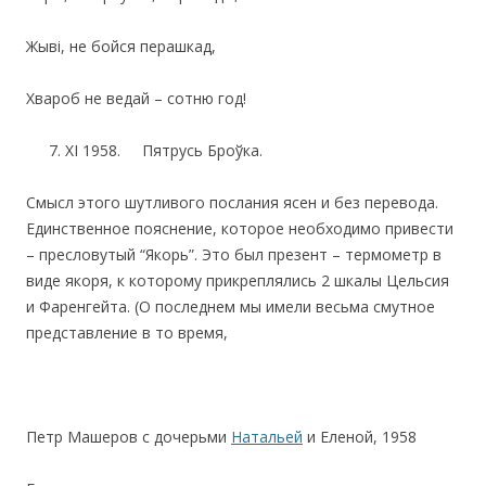
Жывi, не бойся перашкад,
Хвароб не ведай – сотню год!
XI 1958. Пятрусь Броўка.
Смысл этого шутливого послания ясен и без перевода.
Единственное пояснение, которое необходимо привести
– пресловутый “Якорь”. Это был презент – термометр в
виде якоря, к которому прикреплялись 2 шкалы Цельсия
и Фаренгейта. (О последнем мы имели весьма смутное
представление в то время,
Петр Машеров с дочерьми
Натальей
и Еленой, 1958