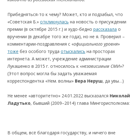
Прибедняться-то к чему? Может, кто и подзабыл, что
«Советская Б.»
откликнулась
на новость о присуждении
премии (в октябре 2015 г.) и худо-бедно
рассказала
о
вручении (в декабре того же года), но не я. Проверил –
комментарии-поздравления с «
официального
уровня
»
тоже
без особого труда
отыскались
на просторах
интернета. А может, учреждение администрации
Лукашенко в 2015 г. относилось к «
независимым
СМИ
»?
(Этот вопрос могла бы задать уважаемая
корреспондентка «Нем. волны»
Вера
Неруш
, да увы…)
Не менее «авторитетно» 24.01.2022 высказался
Николай
Ладутько
, бывший (2009–2014) глава Мингорисполкома:
В общем, всё благодаря государству, и ничего вне