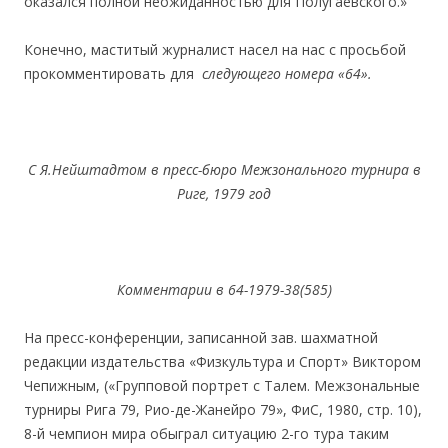
оказался полной неожиданностью для Полугаевского.»
Конечно, маститый журналист насел на нас с просьбой
прокомментировать для
следующего номера «64».
С Я.Нейштадтом в пресс-бюро Межзонального турнира в
Риге, 1979 год
Комментарии в 64-1979-38(585)
На пресс-конференции, записанной зав. шахматной
редакции издательства «Физкультура и Спорт» Виктором
Чепижным, («Групповой портрет с Талем. Межзональные
турниры Рига 79, Рио-де-Жанейро 79», ФиС, 1980, стр. 10),
8-й чемпион мира обыграл ситуацию 2-го тура таким