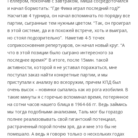
Геллером, покончив с завтраком, Миша сосредоточился
и начал бормотать: “Где Фима играл последний год?”
Насчитав 4 турнира, он начал вспоминать по порядку все
партии, сыгранные тем нужным цветом. “Так, он проиграл
в этой системе, да и в похожей встрече, хоть и выиграл,
но стоял подозрительно”. Наметив 4-5 точек
соприкосновения репертуаров, он начал новый круг. “А
что в этой позиции было сыграно интересного за
последнее время?” В итоге, после 15мин. такой
активности, которой я не уставал поражаться, мне
поступал заказ найти конкретные партии, и мы
приступали к анализу во всеоружии, причем КПД был
очень высок – новинки сыпались как из рога изобилия. В
такие минуты я с горечью вспоминал время, потерянное
на сотни часов нашего блица в 1964-66 гг. Ведь займись
мы тогда подобными анализами, Таль мог бы гораздо
полнее реализовывать свой гигантский потенциал,
растраченный порой почём зря, да и мне это бы не
помешало. А ведь я говорю только о нескольких годах