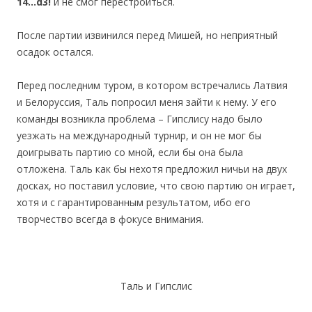
14…d3!
и не смог перестроиться.
После партии извинился перед Мишей, но неприятный
осадок остался.
Перед последним туром, в котором встречались Латвия
и Белоруссия, Таль попросил меня зайти к нему. У его
команды возникла проблема – Гипслису надо было
уезжать на международный турнир, и он не мог бы
доигрывать партию со мной, если бы она была
отложена. Таль как бы нехотя предложил ничьи на двух
досках, но поставил условие, что свою партию он играет,
хотя и с гарантированным результатом, ибо его
творчество всегда в фокусе внимания.
Таль и Гипслис