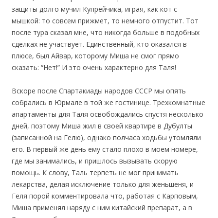
защиты долго мучил Купрейчика, играя, как кот с
мышкой: то совсем прижмет, то немного отпустит. Тот
после тура сказал мне, что никогда больше в подобных
сделках не участвует. Единственный, кто оказался в
плюсе, был Айвар, которому Миша не смог прямо
сказать: “Нет!” И это очень характерно для Таля!
Вскоре после Спартакиады народов СССР мы опять
собрались в Юрмале в той же гостинице. Трехкомнатные
апартаменты для Таля освобождались спустя несколько
дней, поэтому Миша жил в своей квартире в Дубулты
(записанной на Гелю), однако полчаса ходьбы утомляли
его. В первый же день ему стало плохо в моем номере,
где мы занимались, и пришлось вызывать скорую
помощь. К слову, Таль терпеть не мог принимать
лекарства, делая исключение только для женьшеня, и
Геля порой комментировала что, работая с Карповым,
Миша применял наряду с ним китайский препарат, а в