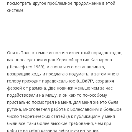
посмотреть другое проблемное продолжение в этой
системе.
Опять Таль в темпе исполнял известный порядок ходов,
как впоследствии играл Корчной против Каспарова
(Шеллефтео 1989), и снова я его останавливаю,
возвращаю ходы и предлагаю подумать, а затем мне в
голову приходит парадоксальное
8…Bd7!?,
сохраняя
ферзей от размена. Две новинки меньше чем за час
подействовали на Мишу, и он как-то по-особому
пристально посмотрел на меня. Для меня же это была
рутина, многолетняя работа с Болеславским и большое
число теоретических статей (а к публикациям у меня
были всё-таки более высокие требования, чем при
работе на себя) развили дебютную интуицию.