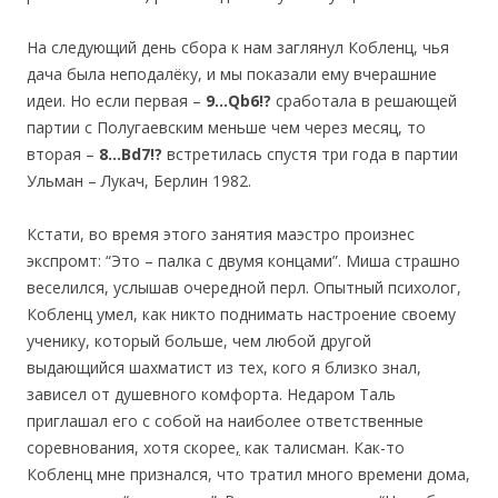
На следующий день сбора к нам заглянул Кобленц, чья
дача была неподалёку, и мы показали ему вчерашние
идеи. Но если первая –
9…Qb6!?
сработала в решающей
партии с Полугаевским меньше чем через месяц, то
вторая –
8…Bd7!?
встретилась спустя три года в партии
Ульман – Лукач, Берлин 1982.
Кстати, во время этого занятия маэстро произнес
экспромт: “Это – палка с двумя концами”. Миша страшно
веселился, услышав очередной перл. Опытный психолог,
Кобленц умел, как никто поднимать настроение своему
ученику, который больше, чем любой другой
выдающийся шахматист из тех, кого я близко знал,
зависел от душевного комфорта. Недаром Таль
приглашал его с собой на наиболее ответственные
соревнования, хотя скорее
,
как талисман. Как-то
Кобленц мне признался, что тратил много времени дома,