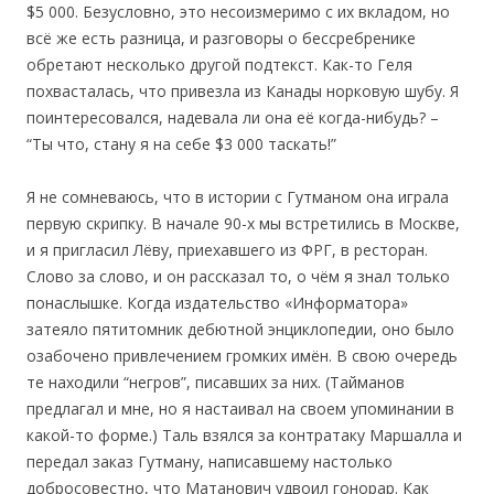
$5 000. Безусловно, это несоизмеримо с их вкладом, но
всё же есть разница, и разговоры о бессребренике
обретают несколько другой подтекст. Как-то Геля
похвасталась, что привезла из Канады норковую шубу. Я
поинтересовался, надевала ли она её когда-нибудь? –
“Ты что, стану я на себе $3 000 таскать!”
Я не сомневаюсь, что в истории с Гутманом она играла
первую скрипку. В начале 90-х мы встретились в Москве,
и я пригласил Лёву, приехавшего из ФРГ, в ресторан.
Слово за слово, и он рассказал то, о чём я знал только
понаслышке. Когда издательство «Информатора»
затеяло пятитомник дебютной энциклопедии, оно было
озабочено привлечением громких имён. В свою очередь
те находили “негров”, писавших за них. (Тайманов
предлагал и мне, но я настаивал на своем упоминании в
какой-то форме.) Таль взялся за контратаку Маршалла и
передал заказ Гутману, написавшему настолько
добросовестно, что Матанович удвоил гонорар. Как