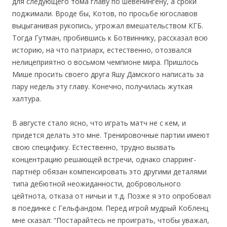
для следующего тома главу по шевенингену, а сроки
поджимали. Вроде бы, Котов, по просьбе югославов
выцыганивая рукопись, угрожал вмешательством КГБ.
Тогда Гутман, пробившись к Ботвиннику, рассказал всю
историю, на что патриарх, естественно, отозвался
нелицеприятно о восьмом чемпионе мира. Пришлось
Мише просить своего друга Яшу Дамского написать за
пару недель эту главу. Конечно, получилась жуткая
халтура.
В августе стало ясно, что играть матч не с кем, и
придется делать это мне. Тренировочные партии имеют
свою специфику. Естественно, трудно вызвать
концентрацию решающей встречи, однако спарринг-
партнёр обязан компенсировать это другими деталями
типа дебютной неожиданности, добровольного
цейтнота, отказа от ничьи и т.д. Позже я это опробовал
в поединке с Гельфандом. Перед игрой мудрый Кобленц
мне сказал: “Постарайтесь не проиграть, чтобы уважал,