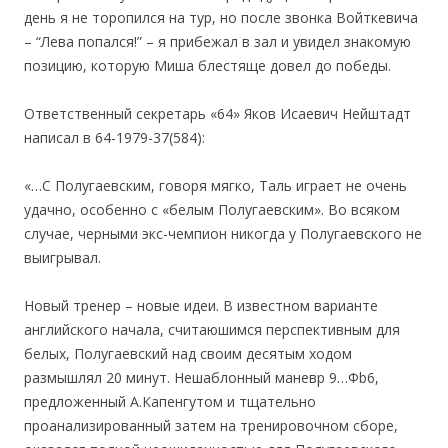
день я не торопился на тур, но после звонка Войткевича
– “Лева попался!” – я прибежал в зал и увидел знакомую
позицию, которую Миша блестяще довел до победы.
Ответственный секретарь «64» Яков Исаевич Нейштадт
написал в 64-1979-37(584):
«…С Полугаевским, говоря мягко, Таль играет не очень
удачно, особенно с «белым Полугаевским». Во всяком
случае, черными экс-чемпион никогда у Полугаевского не
выигрывал.
Новый тренер – новые идеи. В известном варианте
английского начала, считаюшимся перспективным для
белых, Полугаевский над своим десятым ходом
размышлял 20 минут. Нешаблонный маневр 9…Фb6,
предложенный А.Капенгутом и тщательно
проанализированный затем на тренировочном сборе,