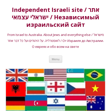
Independent Israeli site / אתר
ישראלי עצמאי / Независимый
израильский сайт
From Israel to Australia. About Jews and everything else / מישראל
לאוסטרליה. על היהודים ועל כל דבר אחר / От Израиля до Австралии.
О евреях и обо всем на свете
Skip
Menu
to
content