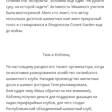
сочиняя эти “экспромты”. Вспомню еще один: “Не рубите
суку, на которой сидите”. Активность Мишиного учителя
была многогранной. Мало кто знает, что автор
нескольких десятков шахматных книг имел прекрасный
голос и стажировался в Лондонском Covent Garden еще
до войны.
Таль и Кобленц
По-настоящему расцвел его талант организатора, когда
он возглавил разворованное хозяйство латвийского
шахматного клуба. Наладив производство магнитных
досок и шахмат (которые Геля рекламировала,
благодаря чему Миша обратил на нее внимание),
Кобленц получил деньги для поддержки дышащих на
ладан периферийных клубов, для чего создал
Республиканский объединенный шахматный клуб,