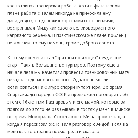
кропотливая тренерская работа. Хотя в финансовом
плане работа с Талем никогда не приносила ему
дивидендов, он дорожил хорошими отношениями,
воспринимая Мишу как своего великовозрастного
капризного ребенка. В практическом же плане Кобленц
не мог чем-то ему помочь, кроме доброго совета.
К этому времени стал “притчей во языцех” неудачный
старт Таля в большинстве турниров. Поэтому еще в
начале лета мы наметили провести тренировочный матч
незадолго до межзонального. Однако не могли
остановиться на фигуре спарринг-партнера. Во время
Спартакиады народов СССР я предложил поговорить об
этом с 16-летним Каспаровым и его мамой, которые за
полгода до этого не раз бывали в гостях у меня в Минске
во время Мемориала Сокольского. Миша промолчал, а
когда я пересказал жене Таля разговор с Аидой, Геля на
меня как-то странно посмотрела и сказала