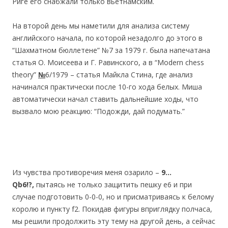
Риге его снабжали только вьетнамским.
На второй день мы наметили для анализа систему
английского начала, по которой незадолго до этого в
“Шахматном бюллетене” №7 за 1979 г. была напечатана
статья О. Моисеева и Г. Равинского, а в “Modern chess
theory”
№
6/1979 – статья Майкла Стина, где анализ
начинался практически после 10-го хода белых. Миша
автоматически начал ставить дальнейшие ходы, что
вызвало мою реакцию: “Подожди, дай подумать.”
Из чувства противоречия меня озарило –
9…
Qb6!?,
пытаясь не только защитить пешку е6 и при
случае подготовить 0-0-0, но и присматриваясь к белому
королю и пункту f2. Покидав фигуры вприглядку полчаса,
мы решили продолжить эту тему на другой день, а сейчас