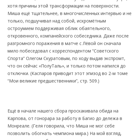
хотя причины этой трансформации на поверхности.
Миша ещё тщательнее, в многочисленных интервью и не
только, подшучивал над собой, искромётным
остроумием поддерживая облик обаятельного,
откровенного, компанейского собеседника. Даже после
разгромного поражения в матче с Лёвой он сначала
мило побеседовал с корреспондентом “Советского
Спорта” Олегом Скуратовым, по ходу выдав экспромт,
что он сейчас «ПолуТаль», и только потом напился до
отключки. (Каспаров приводит этот эпизод во 2-м томе
“Мои великие предшественники”, стр. 509.)
Ещё в начале нашего сбора проскакивала обида на
Карпова, от гонорара за работу в Багио до дележа в
Монреале. (Геля говорила, что Миша не мог себе
позволить обогнать чемпиона мира.) На мой взгляд,