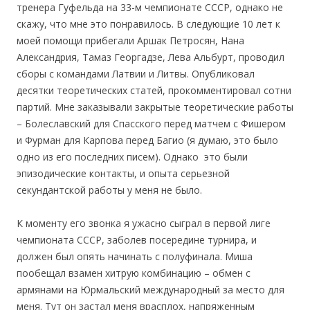
тренера Гуфельда на 33-м чемпионате CCCР, однако не
скажу, что мне это понравилось. В следующие 10 лет к
моей помощи прибегали Аршак Петросян, Нана
Александрия, Тамаз Георгадзе, Лева Альбурт, проводил
сборы с командами Латвии и Литвы. Опубликовал
десятки теоретических статей, прокомментировал сотни
партий. Мне заказывали закрытые теоретические работы
– Болеславский для Спасского перед матчем с Фишером
и Фурман для Карпова перед Багио (я думаю, это было
одно из его последних писем). Однако это были
эпизодические контакты, и опыта серьезной
секундантской работы у меня не было.
К моменту его звонка я ужасно сыграл в первой лиге
чемпионата СССР, заболев посередине турнира, и
должен был опять начинать с полуфинала. Миша
пообещал взамен хитрую комбинацию – обмен с
армянами на Юрмальский международный за место для
меня. Тут он застал меня врасплох, напряженным