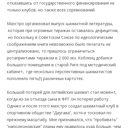
отказавшись от государственного финансирования не
только клубов, но также всех соревнований.
Маэстро организовал выпуск шахматной литературы,
которая при огромных тиражах оставалась дефицитом,
но поскольку в Советском Союзе по идеологическим
соображениям книги невозможно было печатать не
централизовано, то пришлось ограничиться
ротапринтами тиражом в 2 000 экз. Кобленц добился
большого помещения в старой Риге под методический
кабинет, где несколько перспективных шахматистов
пополняло пять(!) различных картотек.
Большой потерей для латвийских шахмат стал момент,
когда из-за отъезда сына в ФРГ он потерял работу.
Однако и после этого маэстро создал шахматный клуб в
спортивном обществе “Даугава”, хотя и тосковал по
прежнему масштабу. Мне признавался, что “пробивать”
“наполеоновские” планы ему нравилось куда больше, чем