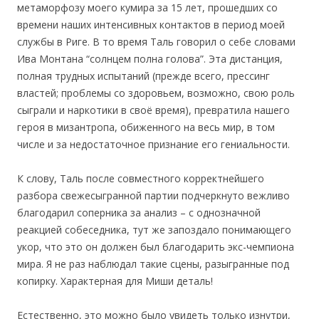
метаморфозу моего кумира за 15 лет, прошедших со
времени наших интенсивных контактов в период моей
службы в Риге. В то время Таль говорил о себе словами
Ива Монтана “солнцем полна голова”. Эта дистанция,
полная трудных испытаний (прежде всего, прессинг
властей; проблемы со здоровьем, возможно, свою роль
сыграли и наркотики в своё время), превратила нашего
героя в мизантропа, обиженного на весь мир, в том
числе и за недостаточное признание его гениальности.
К слову, Таль после совместного корректнейшего
разбора свежесыгранной партии подчеркнуто вежливо
благодарил соперника за анализ – с однозначной
реакцией собеседника, тут же запоздало понимающего
укор, что это он должен был благодарить экс-чемпиона
мира. Я не раз наблюдал такие сцены, разыгранные под
копирку. Характерная для Миши деталь!
Естественно, это можно было увидеть только изнутри,