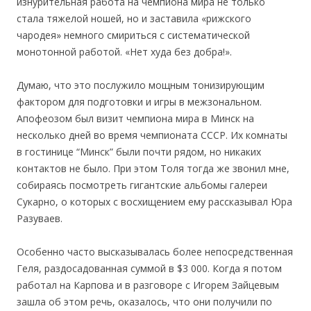
изнурительная работа на чемпиона мира не только
стала тяжелой ношей, но и заставила «рижского
чародея» немного смириться с систематической
монотонной работой. «Нет худа без добра!».
Думаю, что это послужило мощным тонизирующим
фактором для подготовки и игры в межзональном.
Апофеозом был визит чемпиона мира в Минск на
несколько дней во время чемпионата СССР. Их комнаты
в гостинице “Минск” были почти рядом, но никаких
контактов не было. При этом Толя тогда же звонил мне,
собираясь посмотреть гигантские альбомы галереи
Сукарно, о которых с восхищением ему рассказывал Юра
Разуваев.
Особенно часто высказывалась более непосредственная
Геля, раздосадованная суммой в $3 000. Когда я потом
работал на Карпова и в разговоре с Игорем Зайцевым
зашла об этом речь, оказалось, что они получили по