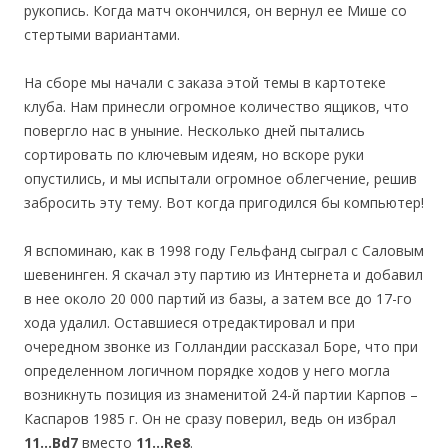
рукопись. Когда матч окончился, он вернул ее Мише со
стертыми вариантами.
На сборе мы начали с заказа этой темы в картотеке
клуба. Нам принесли огромное количество ящиков, что
повергло нас в уныние. Несколько дней пытались
сортировать по ключевым идеям, но вскоре руки
опустились, и мы испытали огромное облегчение, решив
забросить эту тему. Вот когда пригодился бы компьютер!
Я вспоминаю, как в 1998 году Гельфанд сыграл с Саловым
шевенинген. Я скачал эту партию из Интернета и добавил
в нее около 20 000 партий из базы, а затем все до 17-го
хода удалил. Оставшиеся отредактировал и при
очередном звонке из Голландии рассказал Боре, что при
определенном логичном порядке ходов у него могла
возникнуть позиция из знаменитой 24-й партии Карпов –
Каспаров 1985 г. Он не сразу поверил, ведь он избрал
11…Bd7
вместо
11…Re8
.