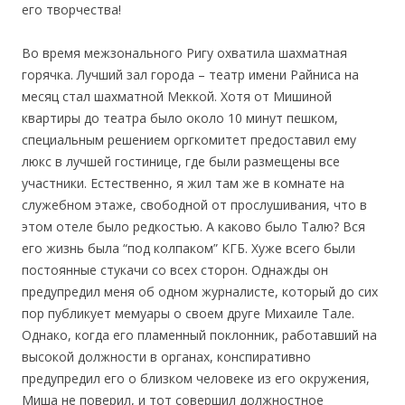
его творчества!
Во время межзонального Ригу охватила шахматная
горячка. Лучший зал города – театр имени Райниса на
месяц стал шахматной Меккой. Хотя от Мишиной
квартиры до театра было около 10 минут пешком,
специальным решением оргкомитет предоставил ему
люкс в лучшей гостинице, где были размещены все
участники. Естественно, я жил там же в комнате на
служебном этаже, свободной от прослушивания, что в
этом отеле было редкостью. А каково было Талю? Вся
его жизнь была “под колпаком” КГБ. Хуже всего были
постоянные стукачи со всех сторон. Однажды он
предупредил меня об одном журналисте, который до сих
пор публикует мемуары о своем друге Михаиле Тале.
Однако, когда его пламенный поклонник, работавший на
высокой должности в органах, конспиративно
предупредил его о близком человеке из его окружения,
Миша не поверил, и тот совершил должностное