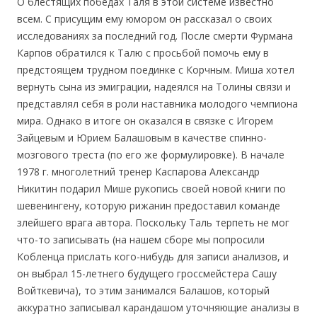
О блестящих победах Таля в этой системе известно
всем. С присущим ему юмором он рассказал о своих
исследованиях за последний год. После смерти Фурмана
Карпов обратился к Талю с просьбой помочь ему в
предстоящем трудном поединке с Корчным. Миша хотел
вернуть сына из эмиграции, надеялся на Толины связи и
представлял себя в роли наставника молодого чемпиона
мира. Однако в итоге он оказался в связке с Игорем
Зайцевым и Юрием Балашовым в качестве спинно-
мозгового треста (по его же формулировке). В начале
1978 г. многолетний тренер Каспарова Александр
Никитин подарил Мише рукопись своей новой книги по
шевенингену, которую рижанин предоставил команде
злейшего врага автора. Поскольку Таль терпеть не мог
что-то записывать (на нашем сборе мы попросили
Кобленца прислать кого-нибудь для записи анализов, и
он выбрал 15-летнего будущего гроссмейстера Сашу
Войткевича), то этим занимался Балашов, который
аккуратно записывал карандашом уточняющие анализы в